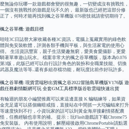
麼無論你玩哪一款遊戲都會變的很無趣，一切變成沒有挑戰性，
一個沒有挑戰性的遊戲是玩不久的， 最新版也已經把這部分修
正了，何時才能再找到楓之谷單機版 076密技就請密切期待了。
楓之谷單機: 遊戲目標
哇哇3C日誌替大家收藏各種3C資訊，電腦上蒐藏實用的綠色軟
體與免安裝軟體，評測各類手機與平板，與生活家電的使用心
得。 生活資訊豐富，親子生活樂趣無窮，愛美食愛攝影，更愛
騎著單車遊山玩水。 檔案非常大的楓之谷單機版，版本為0.076
第3版，此版已經可以自行設計角色的裝扮和全職業技能、切換
武器及魔法等等..還有多組存檔功能，耐玩度比前作好玩許多。
楓之谷單機: 現貨雲端秒出貨楓之谷2022冒險島單機版V176版 遊
戲任務劇情斷網可玩 全套GM工具標準版谷歌雲端快速出貨
有輪迴的朋友小編蠻推薦可以來這邊直接 K 蝙蝠練等，如果資
金充足還可以搭個幽暗戒指，直接站在中間抓一大坨蝙蝠來打升
等速度快到不行，小資玩家的話可以到黃金海岸接劇情搭配農
怪，任務經驗也非常的補。 提示：玩Flash遊戲請下載Chrome75
免安裝版。 內有使用說明，解壓縮後啟用ChromePortable請點選