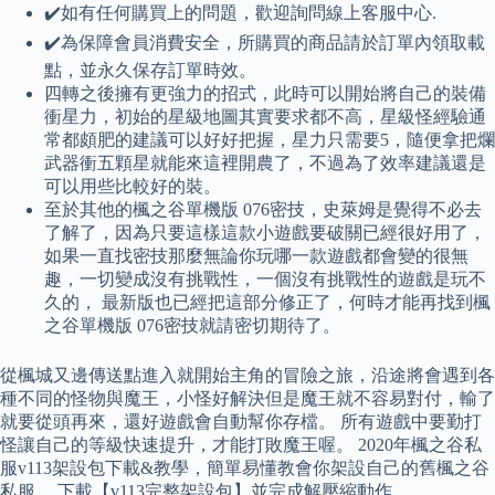
✔️如有任何購買上的問題，歡迎詢問線上客服中心.
✔️為保障會員消費安全，所購買的商品請於訂單內領取載
點，並永久保存訂單時效。
四轉之後擁有更強力的招式，此時可以開始將自己的裝備
衝星力，初始的星級地圖其實要求都不高，星級怪經驗通
常都頗肥的建議可以好好把握，星力只需要5，隨便拿把爛
武器衝五顆星就能來這裡開農了，不過為了效率建議還是
可以用些比較好的裝。
至於其他的楓之谷單機版 076密技，史萊姆是覺得不必去
了解了，因為只要這樣這款小遊戲要破關已經很好用了，
如果一直找密技那麼無論你玩哪一款遊戲都會變的很無
趣，一切變成沒有挑戰性，一個沒有挑戰性的遊戲是玩不
久的， 最新版也已經把這部分修正了，何時才能再找到楓
之谷單機版 076密技就請密切期待了。
從楓城又邊傳送點進入就開始主角的冒險之旅，沿途將會遇到各
種不同的怪物與魔王，小怪好解決但是魔王就不容易對付，輸了
就要從頭再來，還好遊戲會自動幫你存檔。 所有遊戲中要勤打
怪讓自己的等級快速提升，才能打敗魔王喔。 2020年楓之谷私
服v113架設包下載&教學，簡單易懂教會你架設自己的舊楓之谷
私服。 下載【v113完整架設包】並完成解壓縮動作。