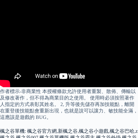
作者標示-非商業性 本授權條款允許使用者重製、散佈、傳輸以
及修改著作，但不得為商業目的之使用。 使用時必須按照著作
人指定的方式表彰其姓名。 2, 升等後先儲存再加技能點，離開
在重登後技能點會重新出現，也就是說可以讓力、敏技能全滿，
這應該是遊戲的 BUG。
楓之谷單機: 楓之谷官方網,新楓之谷,楓之谷小遊戲,楓之谷巴哈,z
楓之谷,楓之谷007,楓之谷單機版,楓之谷霸主,楓之谷外掛,楓之谷