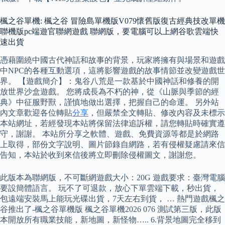
楓之谷單機: 楓之谷 冒險島單機版V079懷舊版復古經典技改單機
聯機版pc端遊官聯網遊戲 聯網版，要電腦可以上網谷歌雲端快
速出貨
憑藉圍繞中國古代神話和故事的背景，玩家將擁有與場景和遊戲
中NPC的各種互動選項，這將影響遊戲的故事情節並改變遊戲世
界。 【遊戲簡介】：鬼谷八荒是一款基於中國神話和修養的開
放世界沙盒遊戲。 您將成長為不朽的神，從《山脈與季節的經
典》中征服野獸，謹慎地做出選擇，把握自己的命運。 另外站
內文章歡迎各位轉貼
分享
，但嚴禁全文轉貼、修改內容及未標示
本站網址，若經發現本站將保留法律追訴權，請您轉貼時確實遵
守，謝謝。 本站所分享之軟體、遊戲、免費資源等都是於網路
上取得，部份文字說明、圖片節錄自網路，若有侵權疑慮請來信
告知，本站於收到來信後將立即刪除侵權圖文，謝謝您。
此版本為聯網版，不可斷網遊戲大小：20G 遊戲要求：臺灣電腦
要設簡體語言。 玩不了可退款，放心下單雲端下載，秒出貨，
包遠端安裝馬上能玩光碟出貨，7天左右到貨， … 熱門遊戲楓之
谷推出了-楓之谷單機版 楓之谷單機2026 076 測試第三版，此版
本開放所有職業技能，新地圖，新怪物….. 6.背景地圖完全移到