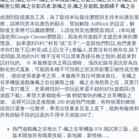
帳密公開,楓之谷影武者,新楓之谷,楓之谷遊戲,遊戲橘子 楓之谷
偵測到阻擋廣告工具，為了取得本站最佳瀏覽與支持本站廣告業
務，請將同意本站廣告的顯示，譬如解除 AdBlock 的設定，解
除後文章將可以繼續瀏覽。 2.請改用其他瀏覽器測試，(本站建
議使用Google Chrome瀏覽器)，因為有些遊戲不支援您本身的瀏
覽器。 如果遇到NPC”村長”或”京子”,一直跟他們對話,他們會要
求你打敗下忍(村長)或上忍(京子),會騙人,其實沒有任務存在,除了
老闆娘,其他的NPC幾乎沒有可以買東西接任務之類的,都是來對
話好玩的。 ※ 本服務提供之商品價格 、漲跌紀錄等資訊皆為自
動化程式蒐集，可能因各種不可預期之狀況而影響正確性或完整
性， 僅供使用者參考之用，本服務不負任何擔保責任。 非楓之
谷單機版遊戲像楓之谷拉圖斯之鐘、楓之谷海怒斯之役，其實只
是一直打魔王，史萊姆找到一些玩起來還不錯的好玩遊戲區(含
遊戲下載)，希望大家都能有一個 輕鬆愉快的楓之谷單機版之
旅。 這裡可以說是後期衝 200 的超熱門地圖，有時候遇到燃燒
或假日還會一位難求，畢竟出怪量多且直上直下，能夠有輪燒和
所有經驗手段的話真的不用半天就能200了。
熱門遊戲楓之谷推出了-楓之谷單機版 076 測試第三版，此
版本開放所有職業技能，新地圖，新怪物…..