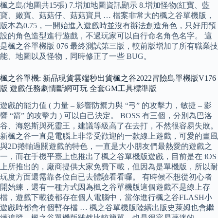
楓之島(地圖共15張) 7.增加地圖資訊顯示 8.增加怪物(紅寶、藍
寶、嫩寶、菇菇仔、菇菇寶貝 … 檔案非常大的楓之谷單機版，
版本為0.75，一開始進入遊戲時並沒有辦法創造角色，只好用預
設的角色造型進行遊戲，不過玩家可以自行命名角色名字。 這
是楓之谷單機版 076 最終測試第三版，較前版增加了所有職業技
能、地圖以及怪物，同時修正了一些 BUG。
楓之谷單機: 新品現貨雲端秒出貨楓之谷2022冒險島單機版V176
版 遊戲任務劇情斷網可玩 全套GM工具標準版
遊戲的能力值 ( 力量 – 影響防禦力與 “弓” 的攻擊力，敏捷 – 影
響 “箭” 的攻擊力 ) 可以自己決定。 BOSS 有三個，分別為巴洛
谷、海怒斯與死靈王，建議等級高了在去打，不然很容易失敗。
新楓之谷一直是電腦上非常受歡迎的一款線上遊戲，可愛的畫風
與2D捲軸過關遊戲的特色，一直是大小朋友們最熱愛的遊戲之
一，而在手機平臺上也推出了楓之谷單機版遊戲，目前是在 iOS
上所推出的，廠商提供大家免費下載，但因為是單機版，所以耐
玩度方面還需靠各位自已去體驗看看囉。 有時候不想從初心者
開始練，還有一種方式因為楓之谷單機版這個遊戲不是線上存
檔，遊戲下載後都存在個人電腦中，當你進行楓之谷FLASH小
遊戲時都會有個暫存檔 … 楓之谷單機版陸續出版史萊姆也會繼
續追蹤，楓之谷單機版雖然比較簡單，也是很容易著迷的 …