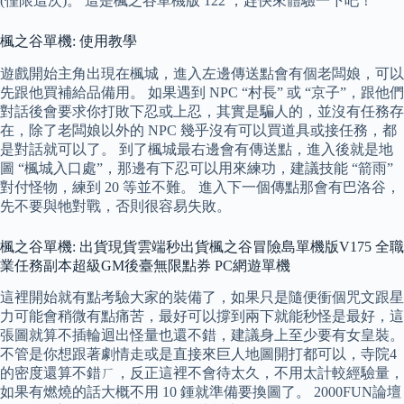
(僅限這次)。 這是楓之谷單機版 122 ，趕快來體驗一下吧！
楓之谷單機: 使用教學
遊戲開始主角出現在楓城，進入左邊傳送點會有個老闆娘，可以
先跟他買補給品備用。 如果遇到 NPC “村長” 或 “京子”，跟他們
對話後會要求你打敗下忍或上忍，其實是騙人的，並沒有任務存
在，除了老闆娘以外的 NPC 幾乎沒有可以買道具或接任務，都
是對話就可以了。 到了楓城最右邊會有傳送點，進入後就是地
圖 “楓城入口處”，那邊有下忍可以用來練功，建議技能 “箭雨”
對付怪物，練到 20 等並不難。 進入下一個傳點那會有巴洛谷，
先不要與牠對戰，否則很容易失敗。
楓之谷單機: 出貨現貨雲端秒出貨楓之谷冒險島單機版V175 全職
業任務副本超級GM後臺無限點券 PC網遊單機
這裡開始就有點考驗大家的裝備了，如果只是隨便衝個咒文跟星
力可能會稍微有點痛苦，最好可以撐到兩下就能秒怪是最好，這
張圖就算不插輪迴出怪量也還不錯，建議身上至少要有女皇裝。
不管是你想跟著劇情走或是直接來巨人地圖開打都可以，寺院4
的密度還算不錯ㄏ，反正這裡不會待太久，不用太計較經驗量，
如果有燃燒的話大概不用 10 鍾就準備要換圖了。 2000FUN論壇