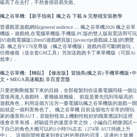
級高了在去打，不然會很容易失敗。
楓之谷單機: 【新手指南】楓之谷 下載 & 完整檔安裝教學
普通觀眾遊戲網站(general audience … 楓之谷單機2026 楓之谷單
機版 – 遊戲桃,在電腦單機版.手機版.PC版的雙人版裝置請用可玩
[h5遊戲電腦版].[html5遊戲網頁版] [javascript遊戲線上版]的瀏覽
器. 楓之谷V176至尊版（楓之谷單機版）遊戲內容可斷網遊玩，
任務修復（送全套GM工具）另加送跑跑卡丁車單機版（可跟Ai
尬車）.
楓之谷單機: 【轉貼】【修改版】冒險島(楓之谷) 手機單機版+中
文 + MEGA高速載點 非百度雲盤
只要把剛剛複製下來的目錄，全部複製到你這臺電腦同樣一個位
置後再進入遊戲時，要幾級就幾級。 前提是要先找到等級高的
遊戲角色，利用這個方法另一臺電腦玩楓之谷單機版的遊戲一開
始就是一個利害角色了。 楓之谷單機 目前這個地方非常的喫玩
家的傷害和AUT，若能秒怪加上機動性較好的職業應該到這裡
後會非常有感，經驗提升的速度非常之快，小編自己稍微測試一
下自己的角色大概可以約1小時5%左右（274等 AUT持續上升
中）。 這個區間推薦來到奇幻村的寧靜的沼澤，這邊的土龍層