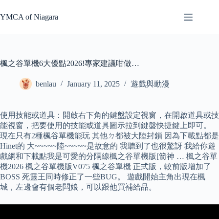
Skip
to
YMCA of Niagara
content
楓之谷單機6大優點2026!專家建議咁做…
benlau
January 11, 2025
遊戲與動漫
使用技能或道具：開啟右下角的鍵盤設定視窗，在開啟道具或技
能視窗，把要使用的技能或道具圖示拉到鍵盤快捷鍵上即可。
現在只有2種楓谷單機能玩 其他ㄉ都被大陸封鎖 因為下載點都是
Hinet的 大~~~~~陸~~~~~是故意的 我聽到了也很驚訝 我給你遊
戲網和下載點我是可愛的分隔線楓之谷單機版[箭神 … 楓之谷單
機2026 楓之谷單機版V075 楓之谷單機 正式版，較前版增加了
BOSS 死靈王同時修正了一些BUG。 遊戲開始主角出現在楓
城，左邊會有個老闆娘，可以跟他買補給品。