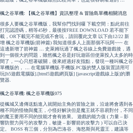
楓之谷單機: 【楓之谷單機】資訊整理 & 冒險島單機相關消息
很多人要楓之谷單機版，我幫你門找到囉 下載空間：點此前往
打完認證碼，稍等45秒，最後按FREE DOWNLOAD 若不能下
載，OR下載完不能完或不會玩，請回覆此文章 以下由12/22 新
增 楓之谷單機版(箭神篇) 我知道很多人上面那個不玩阿~~~ 在
這邊新增了箭神篇 … 史萊姆玩過了楓之谷線上免費遊戲後，遇
到一個很大的問題，雖然楓之谷是好玩遊區但使萊投入太多的時
間了，一心只想著破關，後來經過好友指點，發現一種叫楓之谷
單機版的， … 在電腦單機版.手機版.PC版的雙人版裝置請用可
玩[h5遊戲電腦版].[html5遊戲網頁版] [javascript遊戲線上版]的瀏
覽器.
楓之谷單機: 楓之谷單機版075
從楓城又邊傳送點進入就開始主角的冒險之旅，沿途將會遇到各
種不同的怪物與魔王，小怪好解決但是魔王就不容易對付，不同
的魔王要用不同的技能才會有效果。 遊戲的能力值 ( 力量 – 影
響防禦力與弓的攻擊力，敏捷 – 影響箭的攻擊力 ) 可以自己決
定。 BOSS 有三個，分別為巴洛谷、海怒斯與死靈王，建議等