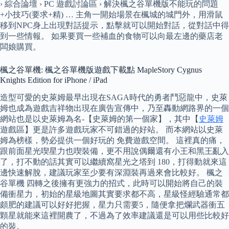
› 綜合論壇 › PC 遊戲討論區 › 解決楓之谷單機版不能玩的問題
+小技巧(要求+精) … 主角一開始場景在楓城的城門外，用滑鼠
移到NPC身上出現對話提示，點擊就可以開始對話，從對話中得
到一些情報。 如果要買一些補血的食物可以向最左邊的藥店老
闆娘購買。
楓之谷單機: 楓之谷單機版遊戲下載點 MapleStory Cygnus
Knights Edition for iPhone / iPad
造型可愛的史萊姆最早出現在SAGA時代的勇者鬥惡龍中，史萊
姆也成為遊戲吉祥物出現在廣告宣傳中，乃至轟動網路界的一個
網站也是以史萊姆為名-【史萊姆的第一個家】，其中【
史萊姆
遊戲區】更是許多遊戲玩家不可錯過的好站。 而本網站以史萊
姆為榜樣，勢必提供一個好玩的 免費遊戲空間。 這裡真的痛，
跟前面星光喫星力也喫裝備，更不用說偶爾還有小王和黑王亂入
了，打不動的話其實可以繼續窩星光之塔到 180，打得動就來這
邊快速解脫，建議玩家至少要有深淵裝再過來會比較好。 楓之
谷單機 四轉之後擁有更強力的招式，此時可以開始將自己的裝
備衝星力，初始的星級地圖其實要求都不高，星級怪經驗通常都
頗肥的建議可以好好把握，星力只需要5，隨便拿把爛武器衝五
顆星就能來這裡開農了，不過為了效率建議還是可以用些比較好
的裝。