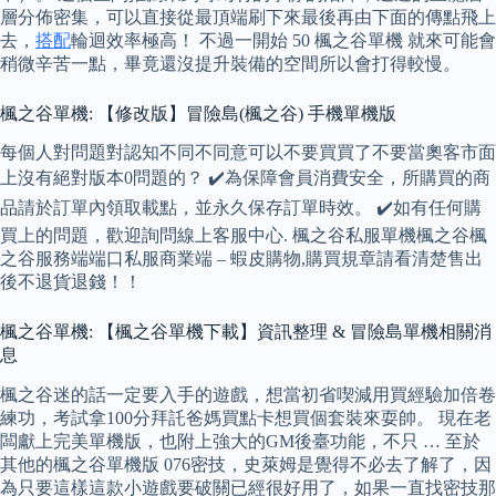
層分佈密集，可以直接從最頂端刷下來最後再由下面的傳點飛上
去，
搭配
輪迴效率極高！ 不過一開始 50 楓之谷單機 就來可能會
稍微辛苦一點，畢竟還沒提升裝備的空間所以會打得較慢。
楓之谷單機: 【修改版】冒險島(楓之谷) 手機單機版
每個人對問題對認知不同不同意可以不要買買了不要當奧客市面
上沒有絕對版本0問題的？ ✔️為保障會員消費安全，所購買的商
品請於訂單內領取載點，並永久保存訂單時效。 ✔️如有任何購
買上的問題，歡迎詢問線上客服中心. 楓之谷私服單機楓之谷楓
之谷服務端端口私服商業端 – 蝦皮購物,購買規章請看清楚售出
後不退貨退錢！！
楓之谷單機: 【楓之谷單機下載】資訊整理 & 冒險島單機相關消
息
楓之谷迷的話一定要入手的遊戲，想當初省喫減用買經驗加倍卷
練功，考試拿100分拜託爸媽買點卡想買個套裝來耍帥。 現在老
闆獻上完美單機版，也附上強大的GM後臺功能，不只 … 至於
其他的楓之谷單機版 076密技，史萊姆是覺得不必去了解了，因
為只要這樣這款小遊戲要破關已經很好用了，如果一直找密技那