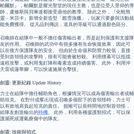
帕爾默』，帕爾默是耀光聖堂的現任主教，也是位受人景仰的導
師，盧修斯與貝琳達都接受過他的教導。 除此之外，『化蛻熊
靈 – 米莎卡』新增全新造型「戲雪漁獵」，玩家只要參與活動就
能免費獲得。 從凡品到傳説，道具的等級可以通過顏色區分。
召喚師在組隊中一般不擔任傷害輸出者，而是起到保護和支援隊
友的作用。 召喚師的武功中有很多擁有生命恢復效果，因此可
以在後方保護隊友的安全。 但由於生命值和防禦力較低，直接
受到首領怪的攻擊時，很有可能會被秒殺。 利用煙幕可以抵擋
遠程攻擊，或利用鬼釘陣和毒素造成持續傷害。 此外，利用沖
天雷或蓮華腳，可以快速施展合擊技。
劍靈: 更新紀錄 Update History
力士在組隊中擔任輔助角色，根據情況可以成為傷害輸出者或輔
助坦克。 在對付成羣出現或召喚多個部下的首領怪時，力士可
以有效地肩負起坦克的責任。 扼喉可以長時間地控制首領怪，
給隊友創造輸出的
時機
。 此外，利用各種援護類招式，可以保
護瀕死或運氣療傷中的隊友。
劍靈: 技能與招式