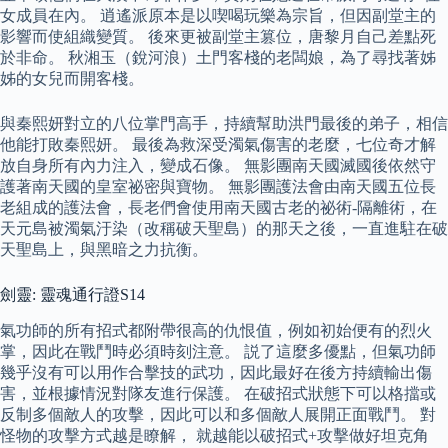
女成員在內。 逍遙派原本是以喫喝玩樂為宗旨，但因副堂主的
影響而使組織變質。 後來更被副堂主篡位，唐黎月自己差點死
於非命。 秋湘玉（銳河浪）土門客棧的老闆娘，為了尋找著姊
姊的女兒而開客棧。
與秦熙妍對立的八位掌門高手，持續幫助洪門最後的弟子，相信
他能打敗秦熙妍。 最後為救深受濁氣傷害的老麼，七位奇才解
放自身所有內力注入，變成石像。 無影團南天國滅國後依然守
護著南天國的皇室祕密與寶物。 無影團護法會由南天國五位長
老組成的護法會，長老們會使用南天國古老的祕術-隔離術，在
天元島被濁氣汙染（改稱破天聖島）的那天之後，一直進駐在破
天聖島上，與黑暗之力抗衡。
劍靈: 靈魂通行證S14
氣功師的所有招式都附帶很高的仇恨值，例如初始便有的烈火
掌，因此在戰鬥時必須時刻注意。 説了這麼多優點，但氣功師
幾乎沒有可以用作合擊技的武功，因此最好在後方持續輸出傷
害，並根據情況對隊友進行保護。 在破招式狀態下可以格擋或
反制多個敵人的攻擊，因此可以和多個敵人展開正面戰鬥。 對
怪物的攻擊方式越是瞭解， 就越能以破招式+攻擊做好坦克角