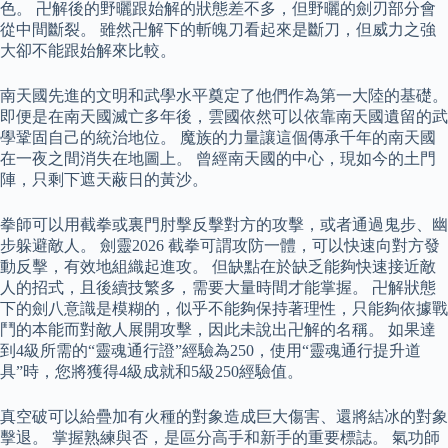
色。 卍解後的野曬跟始解的狀態差不多，但野曬的劍刃部分會
從中間斷裂。 雖然卍解下的斬魄刀看起來是斷刀，但威力之強
大卻不能跟始解來比較。
南天國先進的文明和武學水平奠定了他們作為第一大陸的基礎。
即便是在南天國滅亡多年後，雲國依然可以依靠南天國遺留的武
學鞏固自己的統治地位。 魔族的力量讓這個傳承千年的南天國
在一夜之間消失在地圖上。 曾經南天國的中心，現如今的土門
陣，只剩下遮天蔽日的黃沙。
拳師可以用截拳或裏門肘擊反擊對方的攻擊，或者通過鬼步、幽
步躲避敵人。 劍靈2026 截拳可謂攻防一體，可以快速向對方發
動反擊，有效地組織起進攻。 但缺點在於缺乏能夠快速接近敵
人的招式，且後續技繁多，需要大量時間才能掌握。 卍解狀態
下的劍八意識是模糊的，似乎不能夠保持著理性，只能夠依據戰
鬥的本能而對敵人展開攻擊，因此未說出卍解的名稱。 如果達
到4級所需的“靈魂通行證”經驗為250，使用“靈魂通行提升道
具”時，您將獲得4級成就和5級250經驗值。
真空破可以給疊加有火種的對象造成巨大傷害、還將結冰的對象
擊退。 掌握熟練與否，是區分高手和新手的重要標誌。 氣功師