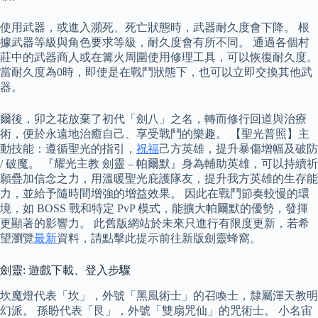
使用武器，或進入瀕死、死亡狀態時，武器耐久度會下降。 根
據武器等級與角色要求等級，耐久度會有所不同。 通過各個村
莊中的武器商人或在篝火周圍使用修理工具，可以恢復耐久度。
當耐久度為0時，即使是在戰鬥狀態下，也可以立即交換其他武
器。
爾後，卯之花放棄了初代「劍八」之名，轉而修行回道與治療
術，便於永遠地治癒自己、享受戰鬥的樂趣。 【聖光普照】主
動技能：遵循聖光的指引，
祝福
己方英雄，提升暴傷增幅及破防
/ 破魔。 『耀光主教 劍靈 – 帕爾默』身為輔助英雄，可以持續祈
願疊加信念之力，用溫暖聖光庇護隊友，提升我方英雄的生存能
力，並給予隨時間增強的增益效果。 因此在戰鬥節奏較慢的環
境，如 BOSS 戰和特定 PvP 模式，能擴大帕爾默的優勢，發揮
更顯著的影響力。 此舊版網站於未來只進行有限度更新，若希
望瀏覽
最新
資料，請點擊此提示前往新版劍靈蜂窩。
劍靈: 遊戲下載、登入步驟
坎魔燈代表「坎」，外號「黑風術士」的召喚士，隸屬渾天教明
幻派。 孫盼代表「艮」，外號「雙扇咒仙」的咒術士。 小名宙