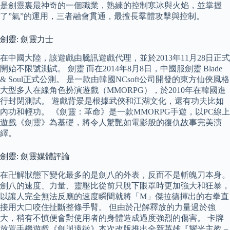
是劍靈裏最神奇的一個職業，熟練的控制寒冰與火焰，並掌握
了”氣”的運用，三者融會貫通，最擅長羣體攻擊與控制。
劍靈: 劍靈力士
在中國大陸，該遊戲由騰訊遊戲代理，並於2013年11月28日正式
開始不限號測試。 劍靈 而在2014年8月8日，中國服劍靈 Blade
& Soul正式公測。 是一款由韓國NCsoft公司開發的東方仙俠風格
大型多人在線角色扮演遊戲（MMORPG），於2010年在韓國進
行封閉測試。 遊戲背景是根據武俠和江湖文化，還有功夫比如
內功和輕功。 《劍靈：革命》是一款MMORPG手遊，以PC線上
遊戲《劍靈》為基礎，將令人驚艷如電影般的復仇故事完美演
繹。
劍靈: 劍靈媒體評論
在卍解狀態下變化最多的是劍八的外表，反而不是斬魄刀本身。
劍八的速度、力量、靈壓比從前只脫下眼罩時更加強大和狂暴，
以讓人完全無法反應的速度瞬間就將「M」傑拉德揮出的右拳直
接用大口咬住扯斷整條手臂。 但由於卍解釋放的力量過於強
大，稍有不慎便會對使用者的身體造成過度強烈的傷害。 卡牌
放置手機遊戲《劍與遠徵》本次改版推出全新英雄『耀光主教 –