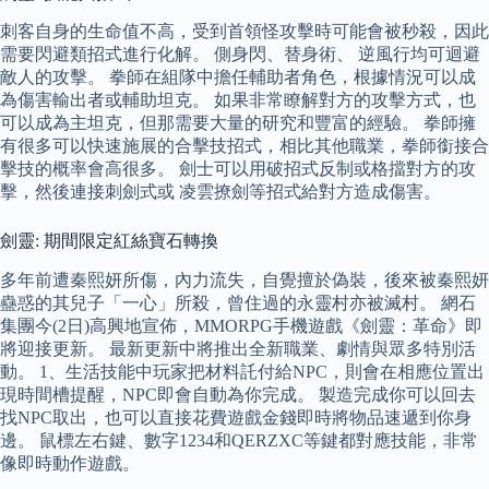
刺客自身的生命值不高，受到首領怪攻擊時可能會被秒殺，因此
需要閃避類招式進行化解。 側身閃、替身術、 逆風行均可迴避
敵人的攻擊。 拳師在組隊中擔任輔助者角色，根據情況可以成
為傷害輸出者或輔助坦克。 如果非常瞭解對方的攻擊方式，也
可以成為主坦克，但那需要大量的研究和豐富的經驗。 拳師擁
有很多可以快速施展的合擊技招式，相比其他職業，拳師銜接合
擊技的概率會高很多。 劍士可以用破招式反制或格擋對方的攻
擊，然後連接刺劍式或 凌雲撩劍等招式給對方造成傷害。
劍靈: 期間限定紅絲寶石轉換
多年前遭秦熙妍所傷，內力流失，自覺擅於偽裝，後來被秦熙妍
蠱惑的其兒子「一心」所殺，曾住過的永靈村亦被滅村。 網石
集團今(2日)高興地宣佈，MMORPG手機遊戲《劍靈：革命》即
將迎接更新。 最新更新中將推出全新職業、劇情與眾多特別活
動。 1、生活技能中玩家把材料託付給NPC，則會在相應位置出
現時間槽提醒，NPC即會自動為你完成。 製造完成你可以回去
找NPC取出，也可以直接花費遊戲金錢即時將物品速遞到你身
邊。 鼠標左右鍵、數字1234和QERZXC等鍵都對應技能，非常
像即時動作遊戲。