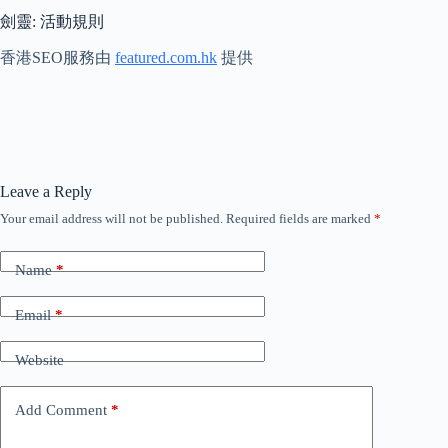
劍靈: 活動規則
香港SEO服務由
featured.com.
hk
提供
Leave a Reply
Your email address will not be published.
Required fields are marked
*
Name
*
Email
*
Website
Add Comment
*