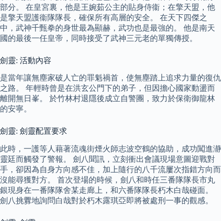
部分。 在皇宮裏，他是王婉茹公主的貼身侍衞；在擎天盟，他
是擎天盟護衞隊隊長，確保所有高層的安全。 在天下四傑之
中，武神千甄拳的身世最為顯赫，武功也是最強的。 他是南天
國的最後一任皇帝，同時接受了武神三元老的單獨傳授。
劍靈: 活動內容
是當年讓無塵家破人亡的罪魁禍首，使無塵踏上追求力量的復仇
之路。 年輕時曾是在洪玄公門下的弟子，但因擔心國家動盪而
離開無日峯。 於竹林村退隱後成立自警團，致力於保衛御龍林
的安寧。
劍靈: 劍靈配置要求
此時，一護等人藉著流魂街煙火師志波空鶴的協助，成功闖進瀞
靈廷而觸發了警報。 劍八聞訊，立刻衝出會議現場意圖迎戰對
手，卻因為自身方向感不佳，加上隨行的八千流屢次指錯方向而
沒能尋獲對方。 首次登場的時候，劍八和時任三番隊隊長市丸
銀現身在一番隊隊舍某走廊上，和六番隊隊長朽木白哉碰面。
劍八挑釁地詢問白哉對於朽木露琪亞即將被處刑一事的觀感。