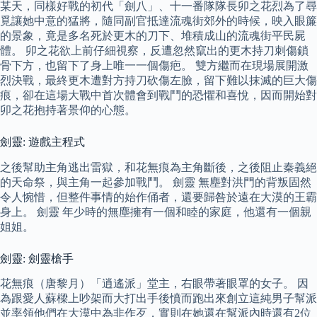
某天，同樣好戰的初代「劍八」、十一番隊隊長卯之花烈為了尋
覓讓她中意的猛將，隨同副官抵達流魂街郊外的時候，映入眼簾
的景象，竟是多名死於更木的刀下、堆積成山的流魂街平民屍
體。 卯之花欲上前仔細視察，反遭忽然竄出的更木持刀刺傷鎖
骨下方，也留下了身上唯一一個傷疤。 雙方繼而在現場展開激
烈決戰，最終更木遭對方持刀砍傷左臉，留下難以抹滅的巨大傷
痕，卻在這場大戰中首次體會到戰鬥的恐懼和喜悅，因而開始對
卯之花抱持著景仰的心態。
劍靈: 遊戲主程式
之後幫助主角逃出雷獄，和花無痕為主角斷後，之後阻止秦義絕
的天命祭，與主角一起參加戰鬥。 劍靈 無塵對洪門的背叛固然
令人惋惜，但整件事情的始作俑者，還要歸咎於遠在大漠的王霸
身上。 劍靈 年少時的無塵擁有一個和睦的家庭，他還有一個親
姐姐。
劍靈: 劍靈槍手
花無痕（唐黎月）「逍遙派」堂主，右眼帶著眼罩的女子。 因
為跟愛人蘇樑上吵架而大打出手後憤而跑出來創立這純男子幫派
並率領他們在大漠中為非作歹，實則在她還在幫派內時還有2位