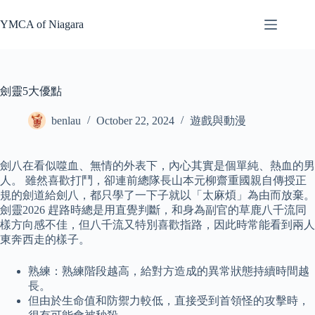
Skip
to
YMCA of Niagara
content
劍靈5大優點
benlau
October 22, 2024
遊戲與動漫
劍八在看似噬血、無情的外表下，內心其實是個單純、熱血的男
人。 雖然喜歡打鬥，卻連前總隊長山本元柳齋重國親自傳授正
規的劍道給劍八，都只學了一下子就以「太麻煩」為由而放棄。
劍靈2026 趕路時總是用直覺判斷，和身為副官的草鹿八千流同
樣方向感不佳，但八千流又特別喜歡指路，因此時常能看到兩人
東奔西走的樣子。
熟練：熟練階段越高，給對方造成的異常狀態持續時間越
長。
但由於生命值和防禦力較低，直接受到首領怪的攻擊時，