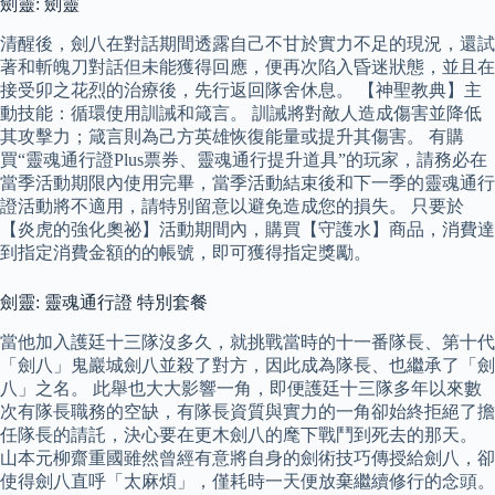
劍靈: 劍靈
清醒後，劍八在對話期間透露自己不甘於實力不足的現況，還試
著和斬魄刀對話但未能獲得回應，便再次陷入昏迷狀態，並且在
接受卯之花烈的治療後，先行返回隊舍休息。 【神聖教典】主
動技能：循環使用訓誡和箴言。 訓誡將對敵人造成傷害並降低
其攻擊力；箴言則為己方英雄恢復能量或提升其傷害。 有購
買“靈魂通行證Plus票券、靈魂通行提升道具”的玩家，請務必在
當季活動期限內使用完畢，當季活動結束後和下一季的靈魂通行
證活動將不適用，請特別留意以避免造成您的損失。 只要於
【炎虎的強化奧祕】活動期間內，購買【守護水】商品，消費達
到指定消費金額的的帳號，即可獲得指定獎勵。
劍靈: 靈魂通行證 特別套餐
當他加入護廷十三隊沒多久，就挑戰當時的十一番隊長、第十代
「劍八」鬼巖城劍八並殺了對方，因此成為隊長、也繼承了「劍
八」之名。 此舉也大大影響一角，即便護廷十三隊多年以來數
次有隊長職務的空缺，有隊長資質與實力的一角卻始終拒絕了擔
任隊長的請託，決心要在更木劍八的麾下戰鬥到死去的那天。
山本元柳齋重國雖然曾經有意將自身的劍術技巧傳授給劍八，卻
使得劍八直呼「太麻煩」，僅耗時一天便放棄繼續修行的念頭。