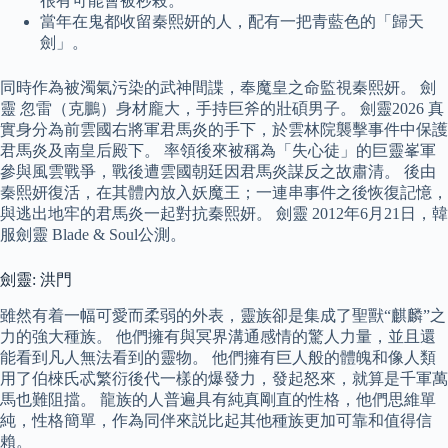
很有可能會被秒殺。
當年在鬼都收留秦熙妍的人，配有一把青藍色的「歸天
劍」。
同時作為被濁氣污染的武神間諜，奉魔皇之命監視秦熙妍。 劍
靈 忽雷（克鵬）身材龐大，手持巨斧的壯碩男子。 劍靈2026 真
實身分為前雲國右將軍君馬炎的手下，於雲林院襲擊事件中保護
君馬炎及南皇后殿下。 率領後來被稱為「失心徒」的巨靈峯軍
參與風雲戰爭，戰後遭雲國朝廷因君馬炎謀反之故肅清。 後由
秦熙妍復活，在其體內放入妖魔王；一連串事件之後恢復記憶，
與逃出地牢的君馬炎一起對抗秦熙妍。 劍靈 2012年6月21日，韓
服劍靈 Blade & Soul公測。
劍靈: 洪門
雖然有着一幅可愛而柔弱的外表，靈族卻是集成了聖獸“麒麟”之
力的強大種族。 他們擁有與冥界溝通感情的驚人力量，並且還
能看到凡人無法看到的靈物。 他們擁有巨人般的體魄和像人類
用了伯棶氏忒繁衍後代一樣的爆發力，發起怒來，就算是千軍萬
馬也難阻擋。 龍族的人普遍具有純真剛直的性格，他們思維單
純，性格簡單，作為同伴來説比起其他種族更加可靠和值得信
賴。