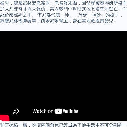
黎兒，隸屬武林盟崑崙派，崑崙派末裔，因父親被秦熙妍所殺而
加入八部奇才為父報仇，某次戰鬥中幫助其他七名奇才逃亡，而
死於秦熙妍之手。 李武洛代表「坤」，外號「神妙」的槍手，
隸屬武林盟彈藥寺，前禾武幫幫主，曾在雪地救過秦瑟兒。
和王婉茹一樣，扮演兩個角色已經成為了他生活中不可分割的一