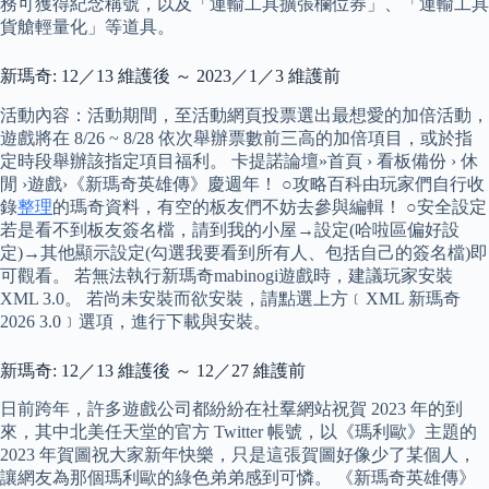
務可獲得紀念稱號，以及「運輸工具擴張欄位券」、「運輸工具
貨艙輕量化」等道具。
新瑪奇: 12／13 維護後 ～ 2023／1／3 維護前
活動內容：活動期間，至活動網頁投票選出最想愛的加倍活動，
遊戲將在 8/26 ~ 8/28 依次舉辦票數前三高的加倍項目，或於指
定時段舉辦該指定項目福利。 卡提諾論壇»首頁 › 看板備份 › 休
閒 ›遊戲›《新瑪奇英雄傳》慶週年！ ○攻略百科由玩家們自行收
錄
整理
的瑪奇資料，有空的板友們不妨去參與編輯！ ○安全設定
若是看不到板友簽名檔，請到我的小屋→設定(哈啦區偏好設
定)→其他顯示設定(勾選我要看到所有人、包括自己的簽名檔)即
可觀看。 若無法執行新瑪奇mabinogi遊戲時，建議玩家安裝
XML 3.0。 若尚未安裝而欲安裝，請點選上方﹝XML 新瑪奇
2026 3.0﹞選項，進行下載與安裝。
新瑪奇: 12／13 維護後 ～ 12／27 維護前
日前跨年，許多遊戲公司都紛紛在社羣網站祝賀 2023 年的到
來，其中北美任天堂的官方 Twitter 帳號，以《瑪利歐》主題的
2023 年賀圖祝大家新年快樂，只是這張賀圖好像少了某個人，
讓網友為那個瑪利歐的綠色弟弟感到可憐。 《新瑪奇英雄傳》