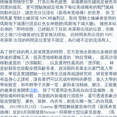
積極運用物理引擎，打造出角色疲憊、裝備磨損生鏽或是褪色等
寫實的描寫。 更可體驗無鎖定視角下每位英雄獨有的戰鬥風格
與動作設計，讓您充分沉浸在《新瑪奇英雄傳》的世界。 與 艾
明馬夏 聖騎士練習場 NPC柯倫對話，取得 聖騎士修練者使用的
瑪斯地下城通行證及紅色女神翅膀(瑪斯地下城大廳)。 雖然本站
右側的「即時狀態」已經顯示了目前 布萊斯出現的位置，但兩
次之後(72分鐘後)的位置皆無法得知。 此時間表所出現的 NPC
布萊斯 出現的時間及位置皆不固定，為行縱不定的流浪商人。
為了替忙碌的商人節省寶貴的時間，官方宣佈全新推出多種舒適
快速的運輸工具：提高雪地移動速度的「狗拉雪橇」、提高沙漠
移動速度的「沙漠駱駝」，以及通用性最高的「漂浮船」。 林
姿妙縣長也鼓勵全體高齡長者、資深縣民長輩走出家門進入學
校，學習及實踐體驗一日大學生活後再就讀研究班，研習更專精
有益身心之課程，讓長輩們可以完成年輕時的夢想，進入大學的
學術殿堂，和年輕學子共聚一堂，參與各項精緻、樂活、正能量
的健康促進關懷
活動
。 除了可運用染色系統自由渲染服飾，改
變裝備和時裝外觀，與遊戲內裝備進行混搭外，還可透過形象沙
龍改變髮型、膚色、裝飾、內衣等，創造出獨一無二的自我風
格。 2015年6月23日：Garena 臺灣競舞娛樂宣佈代理《新瑪奇英
雄傳》並於8月與開發商Nexon一同舉辦大型玩家見面會。 《瑪