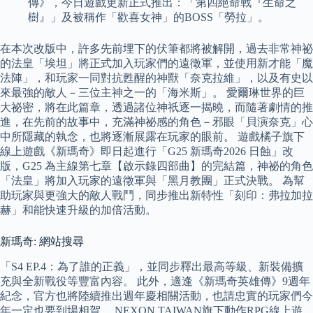
傳》，今日遊戲更新正式推出：「第四絕命戰『生命之
樹』」及被稱作「歡喜女神」的BOSS「勞拉」。
在本次改版中，許多先前埋下的伏筆都將被解開，過去非常神祕
的法皇「埃坦」將正式加入玩家們的遠徵軍，並使用新才能「魔
法陣」，和玩家一同對抗甦醒的神獸「奈克拉維」，以及有史以
來最強的敵人－三位主神之一的「海米斯」。 愛爾琳世界的巨
大祕密，將在此篇章，透過諸位神祇逐一揭曉，而隨著劇情的推
進，在先前的故事中，充滿神祕感的角色－邪眼「貝演奈克」心
中所隱藏的執念，也將逐漸展露在玩家的眼前。 遊戲橘子旗下
線上遊戲《新瑪奇》即日起進行「G25 新瑪奇2026 日蝕」改
版，G25 為主線第七章【啟示錄四部曲】的完結篇，神祕的角色
「法皇」將加入玩家的遠徵軍與「黑月教團」正式決戰。 為幫
助玩家與更強大的敵人戰鬥，同步推出新特性「刻印：弗拉加拉
赫」和能快速升級的加倍活動。
新瑪奇: 網站搜尋
「S4 EP.4：為了誰的正義」，並同步釋出最高等級、新裝備擴
充與全新戰役等豐富內容。 此外，適逢《新瑪奇英雄傳》9週年
紀念，官方也將陸續推出週年慶相關活動，也請忠實的玩家們今
年一定也要到場相賀。 NEXON TAIWAN旗下動作RPG線上遊