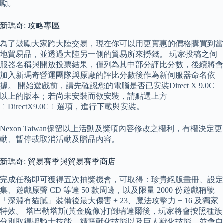
勵。
新瑪奇: 攻略專區
為了鼓勵大家跨大陸交易，現在你可以用更實惠的價格購買到當
地貿易品，並透過大陸另一側的貿易所來撈錢。 玩家投稿之伺
服器名稱與開放投票結果，僅列為其中部分評比分數，後續將會
加入新瑪奇營運團隊與原廠的評比分數後作為新伺服器命名依
據。 開始遊戲前，請先確認您的電腦是否已安裝Direct X 9.0C
以上的版本；若尚未安裝而欲安裝，請點選上方
﹝DirectX9.0C﹞選項，進行下載與安裝。
Nexon Taiwan保留以上活動及獎項內容修改之權利，有權決定更
動、暫停或取消活動及贈品內容。
新瑪奇: 貿易賽季與貿易賽季商店
完成任務即可獲得五次抽獎機會，可取得：珍貴絕版畫冊、設定
集、遊戲原聲 CD 等達 50 款周邊，以及限量 2000 份遊戲稱號
「深淵有貓膩」裝備後最大傷害 + 23、魔法攻擊力 + 16 及獨家
特效。 塔巴勒塔斯(黃金魔像)打倒瑞達爾後，玩家將會按照種族
分別取得聖騎士技能、精靈獸化技能以及巨人獸化技能，並會自