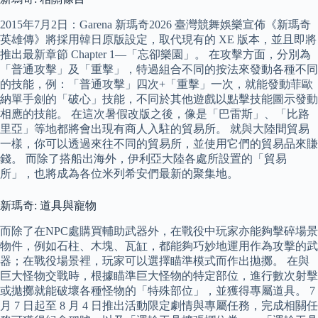
2015年7月2日：Garena 新瑪奇2026 臺灣競舞娛樂宣佈《新瑪奇
英雄傳》將採用韓日原版設定，取代現有的 XE 版本，並且即將
推出最新章節 Chapter 1—「忘卻樂園」。 在攻擊方面，分別為
「普通攻擊」及「重擊」，特過組合不同的按法來發動各種不同
的技能，例：「普通攻擊」四次+「重擊」一次，就能發動菲歐
納單手劍的「破心」技能，不同於其他遊戲以點擊技能圖示發動
相應的技能。 在這次暑假改版之後，像是「巴雷斯」、「比路
里亞」等地都將會出現有商人入駐的貿易所。 就與大陸間貿易
一樣，你可以透過來往不同的貿易所，並使用它們的貿易品來賺
錢。 而除了搭船出海外，伊利亞大陸各處所設置的「貿易
所」，也將成為各位米列希安們最新的聚集地。
新瑪奇: 道具與寵物
而除了在NPC處購買輔助武器外，在戰役中玩家亦能夠擊碎場景
物件，例如石柱、木塊、瓦缸，都能夠巧妙地運用作為攻擊的武
器；在戰役場景裡，玩家可以選擇瞄準模式而作出拋擲。 在與
巨大怪物交戰時，根據瞄準巨大怪物的特定部位，進行數次射擊
或拋擲就能破壞各種怪物的「特殊部位」，並獲得專屬道具。 7
月 7 日起至 8 月 4 日推出活動限定劇情與專屬任務，完成相關任