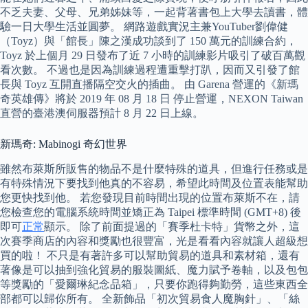
不乏夫妻、父母、兄弟姊妹等，一起背著書包上大學去讀書，體
驗一日大學生活並圓夢。 網路遊戲實況主兼YouTuber劉偉健
（Toyz）與「館長」陳之漢成功談到了 150 萬元的訓練合約，
Toyz 於上個月 29 日發布了近 7 小時的訓練影片吸引了破百萬觀
看次數。 不過也是因為訓練過程遭重擊打趴，因而又引發了館
長與 Toyz 互開直播隔空交火的插曲。 由 Garena 營運的《新瑪
奇英雄傳》將於 2019 年 08 月 18 日 停止營運，NEXON Taiwan
直營的臺港澳伺服器預計 8 月 22 日上線。
新瑪奇: Mabinogi 奇幻世界
雖然布萊斯所販售的物品不是什麼特殊的道具，但進行任務或是
有特殊情況下要找到他真的不容易，希望此時間及位置表能幫助
您更快找到他。 若您發現目前時間出現的位置布萊斯不在，請
您檢查您的電腦系統時間並矯正為 Taipei 標準時間 (GMT+8) 後
即可
正常
顯示。 除了前面提過的「賽季杜卡特」貨幣之外，這
次賽季商店的內容和獎勵也很豐富，光是看看內容就讓人超級想
買的啦！ 不只是有著許多可以幫助貿易的道具和素材箱，還有
著像是可以抽到強化貿易的服裝圖紙、魔力賦予卷軸，以及包包
等獎勵的「愛爾琳紀念品箱」，只要你跑得夠勤勞，這些東西全
部都可以歸你所有。 全新飾品「初次貿易食人魔胸針」、「絲