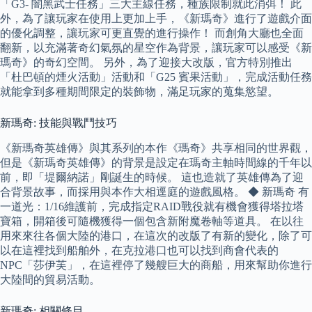
「G3- 闇黑武士任務」三大主線任務，種族限制就此消弭！ 此
外，為了讓玩家在使用上更加上手，《新瑪奇》進行了遊戲介面
的優化調整，讓玩家可更直覺的進行操作！ 而創角大廳也全面
翻新，以充滿著奇幻氣氛的星空作為背景，讓玩家可以感受《新
瑪奇》的奇幻空間。 另外，為了迎接大改版，官方特別推出
「杜巴頓的煙火活動」活動和「G25 賓果活動」，完成活動任務
就能拿到多種期間限定的裝飾物，滿足玩家的蒐集慾望。
新瑪奇: 技能與戰鬥技巧
《新瑪奇英雄傳》與其系列的本作《瑪奇》共享相同的世界觀，
但是《新瑪奇英雄傳》的背景是設定在瑪奇主軸時間線的千年以
前，即「堤爾納諾」剛誕生的時候。 這也造就了英雄傳為了迎
合背景故事，而採用與本作大相逕庭的遊戲風格。 ◆ 新瑪奇 有
一道光：1/16維護前，完成指定RAID戰役就有機會獲得塔拉塔
寶箱，開箱後可隨機獲得一個包含新附魔卷軸等道具。 在以往
用來來往各個大陸的港口，在這次的改版了有新的變化，除了可
以在這裡找到船舶外，在克拉港口也可以找到商會代表的
NPC「莎伊芙」，在這裡停了幾艘巨大的商船，用來幫助你進行
大陸間的貿易活動。
新瑪奇: 相關條目