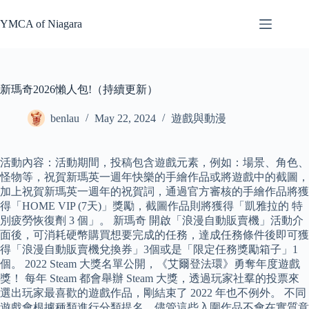
Skip
to
YMCA of Niagara
content
新瑪奇2026懶人包!（持續更新）
benlau
May 22, 2024
遊戲與動漫
活動內容：活動期間，投稿包含遊戲元素，例如：場景、角色、
怪物等，祝賀新瑪英一週年快樂的手繪作品或將遊戲中的截圖，
加上祝賀新瑪英一週年的祝賀詞，通過官方審核的手繪作品將獲
得「HOME VIP (7天)」獎勵，截圖作品則將獲得「凱雅拉的 特
別疲勞恢復劑 3 個」。 新瑪奇 開啟「浪漫自動販賣機」活動介
面後，可消耗硬幣購買想要完成的任務，達成任務條件後即可獲
得「浪漫自動販賣機兌換券」3個或是「限定任務獎勵箱子」1
個。 2022 Steam 大獎名單公開，《艾爾登法環》勇奪年度遊戲
獎！ 每年 Steam 都會舉辦 Steam 大獎，透過玩家社羣的投票來
選出玩家最喜歡的遊戲作品，剛結束了 2022 年也不例外。 不同
遊戲會根據種類進行分類提名，儘管這些入圍作品不會在實質意