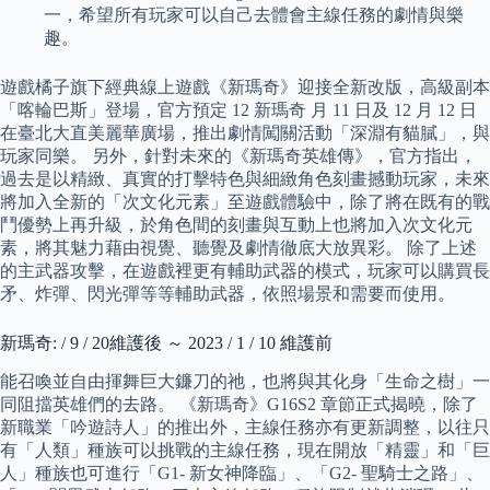
一，希望所有玩家可以自己去體會主線任務的劇情與樂
趣。
遊戲橘子旗下經典線上遊戲《新瑪奇》迎接全新改版，高級副本
「喀輪巴斯」登場，官方預定 12 新瑪奇 月 11 日及 12 月 12 日
在臺北大直美麗華廣場，推出劇情闖關活動「深淵有貓膩」，與
玩家同樂。 另外，針對未來的《新瑪奇英雄傳》，官方指出，
過去是以精緻、真實的打擊特色與細緻角色刻畫撼動玩家，未來
將加入全新的「次文化元素」至遊戲體驗中，除了將在既有的戰
鬥優勢上再升級，於角色間的刻畫與互動上也將加入次文化元
素，將其魅力藉由視覺、聽覺及劇情徹底大放異彩。 除了上述
的主武器攻擊，在遊戲裡更有輔助武器的模式，玩家可以購買長
矛、炸彈、閃光彈等等輔助武器，依照場景和需要而使用。
新瑪奇: / 9 / 20維護後 ～ 2023 / 1 / 10 維護前
能召喚並自由揮舞巨大鐮刀的祂，也將與其化身「生命之樹」一
同阻擋英雄們的去路。 《新瑪奇》G16S2 章節正式揭曉，除了
新職業「吟遊詩人」的推出外，主線任務亦有更新調整，以往只
有「人類」種族可以挑戰的主線任務，現在開放「精靈」和「巨
人」種族也可進行「G1- 新女神降臨」、「G2- 聖騎士之路」、