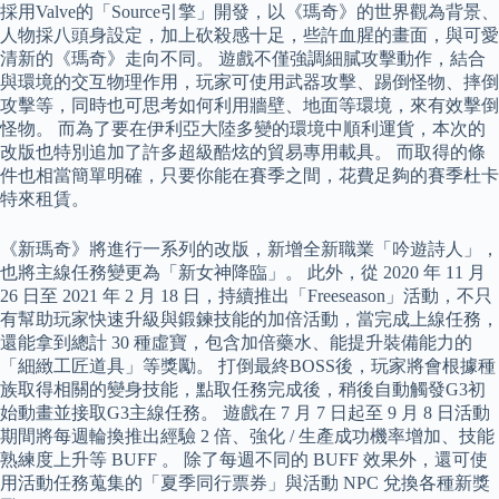
採用Valve的「Source引擎」開發，以《瑪奇》的世界觀為背景、
人物採八頭身設定，加上砍殺感十足，些許血腥的畫面，與可愛
清新的《瑪奇》走向不同。 遊戲不僅強調細膩攻擊動作，結合
與環境的交互物理作用，玩家可使用武器攻擊、踢倒怪物、摔倒
攻擊等，同時也可思考如何利用牆壁、地面等環境，來有效擊倒
怪物。 而為了要在伊利亞大陸多變的環境中順利運貨，本次的
改版也特別追加了許多超級酷炫的貿易專用載具。 而取得的條
件也相當簡單明確，只要你能在賽季之間，花費足夠的賽季杜卡
特來租賃。
《新瑪奇》將進行一系列的改版，新增全新職業「吟遊詩人」，
也將主線任務變更為「新女神降臨」。 此外，從 2020 年 11 月
26 日至 2021 年 2 月 18 日，持續推出「Freeseason」活動，不只
有幫助玩家快速升級與鍛鍊技能的加倍活動，當完成上線任務，
還能拿到總計 30 種虛寶，包含加倍藥水、能提升裝備能力的
「細緻工匠道具」等獎勵。 打倒最終BOSS後，玩家將會根據種
族取得相關的變身技能，點取任務完成後，稍後自動觸發G3初
始動畫並接取G3主線任務。 遊戲在 7 月 7 日起至 9 月 8 日活動
期間將每週輪換推出經驗 2 倍、強化 / 生產成功機率增加、技能
熟練度上升等 BUFF 。 除了每週不同的 BUFF 效果外，還可使
用活動任務蒐集的「夏季同行票券」與活動 NPC 兌換各種新獎