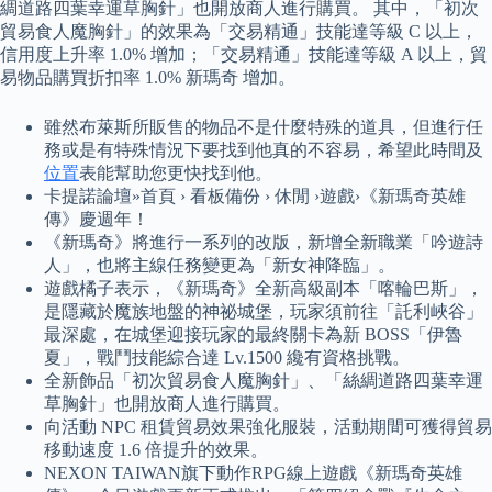
綢道路四葉幸運草胸針」也開放商人進行購買。 其中，「初次
貿易食人魔胸針」的效果為「交易精通」技能達等級 C 以上，
信用度上升率 1.0% 增加；「交易精通」技能達等級 A 以上，貿
易物品購買折扣率 1.0% 新瑪奇 增加。
雖然布萊斯所販售的物品不是什麼特殊的道具，但進行任
務或是有特殊情況下要找到他真的不容易，希望此時間及
位置
表能幫助您更快找到他。
卡提諾論壇»首頁 › 看板備份 › 休閒 ›遊戲›《新瑪奇英雄
傳》慶週年！
《新瑪奇》將進行一系列的改版，新增全新職業「吟遊詩
人」，也將主線任務變更為「新女神降臨」。
遊戲橘子表示，《新瑪奇》全新高級副本「喀輪巴斯」，
是隱藏於魔族地盤的神祕城堡，玩家須前往「託利峽谷」
最深處，在城堡迎接玩家的最終關卡為新 BOSS「伊魯
夏」，戰鬥技能綜合達 Lv.1500 纔有資格挑戰。
全新飾品「初次貿易食人魔胸針」、「絲綢道路四葉幸運
草胸針」也開放商人進行購買。
向活動 NPC 租賃貿易效果強化服裝，活動期間可獲得貿易
移動速度 1.6 倍提升的效果。
NEXON TAIWAN旗下動作RPG線上遊戲《新瑪奇英雄