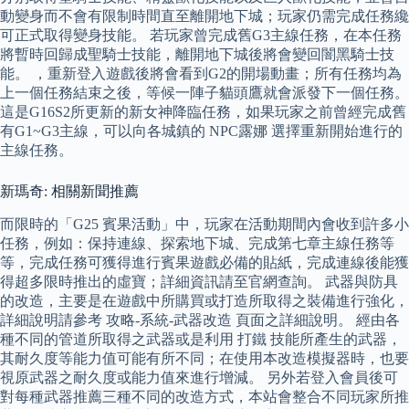
動變身而不會有限制時間直至離開地下城；玩家仍需完成任務纔
可正式取得變身技能。 若玩家曾完成舊G3主線任務，在本任務
將暫時回歸成聖騎士技能，離開地下城後將會變回闇黑騎士技
能。 ，重新登入遊戲後將會看到G2的開場動畫；所有任務均為
上一個任務結束之後，等候一陣子貓頭鷹就會派發下一個任務。
這是G16S2所更新的新女神降臨任務，如果玩家之前曾經完成舊
有G1~G3主線，可以向各城鎮的 NPC露娜 選擇重新開始進行的
主線任務。
新瑪奇: 相關新聞推薦
而限時的「G25 賓果活動」中，玩家在活動期間內會收到許多小
任務，例如：保持連線、探索地下城、完成第七章主線任務等
等，完成任務可獲得進行賓果遊戲必備的貼紙，完成連線後能獲
得超多限時推出的虛寶；詳細資訊請至官網查詢。 武器與防具
的改造，主要是在遊戲中所購買或打造所取得之裝備進行強化，
詳細說明請參考 攻略-系統-武器改造 頁面之詳細說明。 經由各
種不同的管道所取得之武器或是利用 打鐵 技能所產生的武器，
其耐久度等能力值可能有所不同；在使用本改造模擬器時，也要
視原武器之耐久度或能力值來進行增減。 另外若登入會員後可
對每種武器推薦三種不同的改造方式，本站會整合不同玩家所推