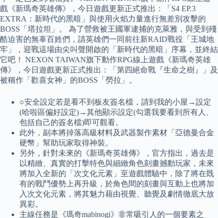
戲《新瑪奇英雄傳》，今日遊戲更新正式推出：「S4 EP.3
EXTRA：新時代的黑暗」與使用火焰力量進行無差別攻擊的
BOSS「塔拉坦」。 為了營救被王國軍逮捕的克萊雅，與受到殘
酷迫害的無辜百姓們，請英雄們一同前往新RAID戰役「王城地
牢」，迎戰這場由尖叫聲開啟的「新時代的黑暗」序幕，並終結
它吧！ NEXON TAIWAN旗下動作RPG線上遊戲《新瑪奇英雄
傳》，今日遊戲更新正式推出：「第四絕命戰『生命之樹』」及
被稱作「歡喜女神」的BOSS「勞拉」。
○安全設定若是看不到板友簽名檔，請到我的小屋→設定
(哈啦區偏好設定)→其他顯示設定(勾選我要看到所有人、
包括自己的簽名檔)即可觀看。
此外，副本將掉落高級材料及武器製作素材「亞德曼合金
硬幣」幫助玩家取得神裝。
另外，針對未來的《新瑪奇英雄傳》，官方指出，過去是
以精緻、真實的打擊特色與細緻角色刻畫撼動玩家，未來
將加入全新的「次文化元素」至遊戲體驗中，除了將在既
有的戰鬥優勢上再升級，於角色間的刻畫與互動上也將加
入次文化元素，將其魅力藉由視覺、聽覺及劇情徹底大放
異彩。
主線任務是《瑪奇mabinogi》非常吸引人的一個要素之