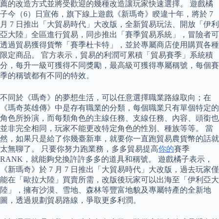
薦的改造方式並將受歡迎的幾種改造讓玩家快速選擇。 遊戲橘
子今（6）日宣佈，旗下線上遊戲《新瑪奇》睽違十年，將於 7
月 7 日推出「大貿易時代」大改版，全新貿易玩法、開放「伊利
亞大陸」全區進行貿易，同步推出「賽季貿易系統」，冒險者可
透過貿易獲得貨幣「賽季杜卡特」，並於專屬商店使用購買各種
限定商品。 官方表示，貿易的利潤可累積「貿易賽季」系統積
分，每升一級可獲得不同獎勵，最高級可獲得專屬稱號，每個賽
季的稱號都有不同的特效。
不同於《瑪奇》的夢想生活，可以任意選擇職業路線取向；在
《瑪奇英雄傳》中是存有職業的分類，每個職業只有單個特定的
角色所扮演，而每類角色的主線任務、支線任務、內容、頭銜也
並非完全相同，玩家不能更改特定角色的性別、種族等等。 當
然，如果只是給了你幾臺新車，就要你一直跑貿易農貨幣的話就
太無聊了。 只要你努力跑業務，多多貿易提高
你的
賽季
RANK，就能夠兌換許許多多的道具和稱號。 遊戲橘子表示，
《新瑪奇》於 7 月 7 日推出「大貿易時代」大改版，過去玩家僅
能在「歐拉大陸」買賣所需，改版後玩家可以出海至「伊利亞大
陸」，擁有沙漠、雪地、森林等豐富地貌及專屬特產的全新地
圖，透過規劃貿易路線，爭取更多利潤。