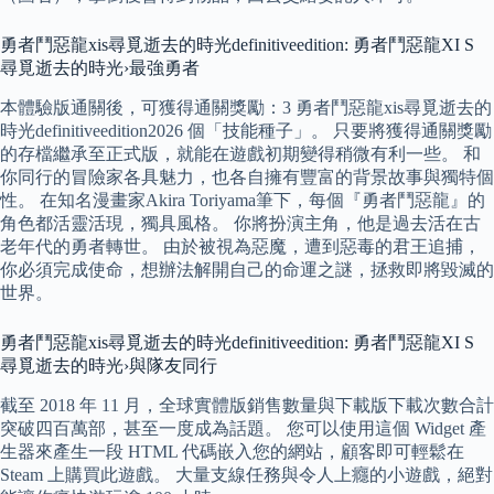
勇者鬥惡龍xis尋覓逝去的時光definitiveedition: 勇者鬥惡龍XI S
尋覓逝去的時光›最強勇者
本體驗版通關後，可獲得通關獎勵：3 勇者鬥惡龍xis尋覓逝去的
時光definitiveedition2026 個「技能種子」。 只要將獲得通關獎勵
的存檔繼承至正式版，就能在遊戲初期變得稍微有利一些。 和
你同行的冒險家各具魅力，也各自擁有豐富的背景故事與獨特個
性。 在知名漫畫家Akira Toriyama筆下，每個『勇者鬥惡龍』的
角色都活靈活現，獨具風格。 你將扮演主角，他是過去活在古
老年代的勇者轉世。 由於被視為惡魔，遭到惡毒的君王追捕，
你必須完成使命，想辦法解開自己的命運之謎，拯救即將毀滅的
世界。
勇者鬥惡龍xis尋覓逝去的時光definitiveedition: 勇者鬥惡龍XI S
尋覓逝去的時光›與隊友同行
截至 2018 年 11 月，全球實體版銷售數量與下載版下載次數合計
突破四百萬部，甚至一度成為話題。 您可以使用這個 Widget 產
生器來產生一段 HTML 代碼嵌入您的網站，顧客即可輕鬆在
Steam 上購買此遊戲。 大量支線任務與令人上癮的小遊戲，絕對