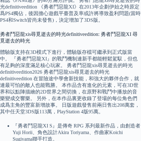
雜誌《FAMI通》的40分滿分評價。 勇者鬥惡龍xis尋覓逝去的時
光definitiveedition 《勇者鬥惡龍XI》在2013年企劃伊始之時原定
爲PS4獨佔，後因擔心遊戲平臺普及率或許將導致盈利問題(當時
PS4和Switch皆尚未發售)，決定增加了3DS版。
勇者鬥惡龍xis尋覓逝去的時光definitiveedition: 勇者鬥惡龍XI 尋
覓逝去的時光
體驗版支持在3D模式下進行，體驗版存檔可繼承到正式版當
中。 『勇者鬥惡龍XI』的戰鬥機制連新手都能輕鬆駕馭，但也
有足夠的深度滿足核心玩家。 勇者鬥惡龍xis尋覓逝去的時光
definitiveedition2026 勇者鬥惡龍xis尋覓逝去的時光
definitiveedition 在冒險途中學會新技能，和強大的夥伴合作，就
連最可怕的敵人也能戰勝。 本作品含有進化的元素，可在3D世
界和以點陣描繪的2D世界之間切換，在原野和戰鬥中播放的音
樂變成交響樂。 另外，在本作品裏更收錄了登場的每位角色們
成爲主角的豐富新增故事。 日版遊戲發售前兩日售出208萬套，
其中任天堂3DS版113萬，PlayStation 4版95萬。
『勇者鬥惡龍XI S』是傳奇 RPG 系列最新作品，由創造者
Yuji Horii、角色設計Akira Toriyama、作曲家Koichi
Sugiyama聯手打造。