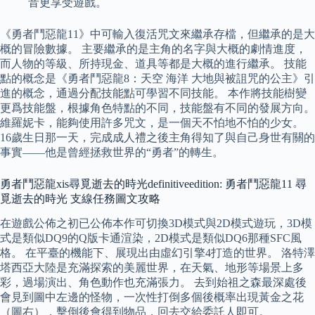
音更享受遊戲。
《勇者鬥惡龍11》中可輸入復活咒文來繼承存檔，但繼承的是大
概的冒險數據。 主要繼承的是主角的名字與大概的劇情進度，
而人物的等級、所持現金、道具等都是大概的進行繼承。 技能
點的概念是《勇者鬥惡龍8：天空 海洋 大地與被詛咒的公主》引
進的概念，通過分配技能點可學習不同技能。 本作將技能樹變
更爲技能盤，根據角色特點的不同，技能盤有不同的發展方向。
維羅妮卡，能夠使用許多咒文，是一個天不怕地不怕的少女。
16歲生日那一天，完成成人禮之後主角得知了與自己身世有關的
事實——他是曾經拯救世界的“勇者”的轉生。
勇者鬥惡龍xis尋覓逝去的時光definitiveedition: 勇者鬥惡龍11 尋
覓逝去的時光 支線任務圖文攻略
在遊戲公佈之初已公佈本作可切換3D模式與2D模式遊玩，3D模
式是類似DQ9的Q版卡通渲染，2D模式是類似DQ6那種SFC風
格。 在平臺的機能下、展現出由虛幻引擎4打造的世界。 洛特澤
塔西亞大陸是充滿探索的美麗世界，在天氣、地形等場景上多
彩，過場演出、角色動作也充滿張力。 去到始祖之森最深處後
會見到圖中左邊的怪物，一次性打倒多個後概率出現黃金之花
（圖右），擊倒後會得到物品，回去交給委託人即可。