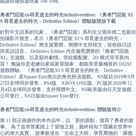
能讓你痛快遊玩逾 100 小時。
勇者鬥惡龍xis尋覓逝去的時光definitiveedition: 《勇者鬥惡龍 XI
S 尋覓逝去的時光 – Definitive Edition》體驗版開放下載
針對中文語系的玩家，《勇者鬥惡龍》系列生父堀井雄二也親自
拍攝影片致意，表示《勇者鬥惡龍 XI S 尋覓逝去的時光 –
Definitive Edition》將支援繁體、簡體中文與韓文，並收錄日語
與英語語音。 Definitive Edition 內含備受讚譽的『勇者鬥惡龍
XI』主遊戲，以及額外劇情、管絃樂配樂、2D 模式等等新內
容！ 無論你是老練玩家或新冒險家，都能享受最極致的 DQXI
遊戲體驗。 《勇者鬥惡龍XI S 尋覓逝去的時光 – Definitive
Edition》是Square Enix推出的角色扮演遊戲。 NS版於2019年9月
27日全球同步發售，PS4版、XBOX ONE版、PC版於2020年12
月4日全球同步發售，支持簡體中文。 NS歐美版由任天堂遊戲
公司發行，NS日版由Square Enix發行。
勇者鬥惡龍xis尋覓逝去的時光definitiveedition: 體驗版簡介
第 11 部正統續作的本作品中，以「新的原點」描寫了勇者的故
事。 為了追求答案踏上了冒險之旅，最終得知了隱藏在世界中
心的偉大真實。 故事敘述在「生命之大樹」孕育萬物的「羅德