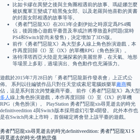
比如卡繆在異變之後與主角團相遇前的故事、瑪緹娜怎麼
被妖魔軍王變成了暗黑兔女郎、以及老羅與他喜歡的黃書
的封面女郎相遇的故事等等。
《勇者鬥惡龍XI》在2013年企劃伊始之時原定爲PS4獨
佔，後因擔心遊戲平臺普及率或許將導致盈利問題(當時
PS4和Switch皆尚未發售)，決定增加了3DS版。
前作《勇者鬥惡龍X》為大型多人線上角色扮演遊戲，本
作再度回歸《I》至《IX》的單機RPG（角色扮演）。
洛特澤塔西亞大陸是充滿探索的美麗世界，在天氣、地形
等場景上多彩，過場演出、角色動作也充滿張力。
遊戲於2015年7月28日的「勇者鬥惡龍新作發表會」上正式公
佈。 系列以往編號作品只對任天堂或索尼電腦娛樂單
廠商
獨
佔，這是系列首次跨雙廠商平臺。 前作《勇者鬥惡龍X》為大型
多人
線上角色扮演遊戲，本作再度回歸《I》至《IX》的單機
RPG（角色扮演）。 PlayStation 勇者鬥惡龍xis尋覓逝去的時光
definitiveedition 4與Switch版本採用虛幻引擎4開發。 此外本作也
是在Switch尚未上市時，首個確定將會登上該平臺的遊戲。
勇者鬥惡龍xis尋覓逝去的時光definitiveedition: 勇者鬥惡龍XI S
尋覓逝去的時光›懷抱悲傷