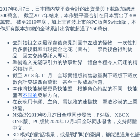
2017年8月7日，日本國內雙平臺合計的出貨量與下載版加總達
300萬套。 截至2017年結束，本作雙平臺合計在日本賣出了308
萬套。 截至2019年底，加上非首波上市的PC版與Switch版，本
作所有版本加總的全球累計出貨數超過了550萬份。
去到始祖之森最深處後會見到圖中左邊的怪物，一次性打
倒多個後概率出現黃金之花（圖右），擊倒後會得到物
品，回去交給委託人即可。
準備進入充滿吸引力的故事世界，體會各種令人沉迷的精
采轉折吧。
截至 2018 年 11 月，全球實體版銷售數量與下載版下載次
數合計突破四百萬部，甚至一度成為話題。
本作將技能樹變更爲技能盤，根據角色特點的不同，技能
盤有
不同的
發展方向。
在夜晚用卡繆、主角、雪妮雅的連攜技，擊敗沙漠的上翼
狼龍。
NS版於2019年9月27日全球同步發售，PS4版、XBOX
ONE版、PC版於2020年12月4日全球同步發售，支持簡體
中文。
3D 模式的對話場景，或是戰鬥時的臺詞，都能透過角色語