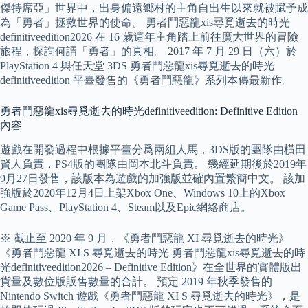
傑特席亞」世界中，出身偏遠鄉村的主角自出生以來就被賦予成
為「勇者」拯救世界的使命。 勇者鬥惡龍xis尋覓逝去的時光
definitiveedition2026 在 16 歲這年主角踏上前往廣大世界的冒險
旅程，探詢何謂「勇者」的真相。 2017 年 7 月 29 日（六）於
PlayStation 4 與任天堂 3DS 勇者鬥惡龍xis尋覓逝去的時光
definitiveedition 平臺發售的《勇者鬥惡龍》系列本傳最新作。
勇者鬥惡龍xis尋覓逝去的時光definitiveedition: Definitive Edition
內容
遊戲在開發過程中根據平臺分爲兩組人馬，3DS版的團隊由橫田
賢人負責，PS4版的團隊由岡本北斗負責。 幾經延期後於2019年
9月27日發售，該版本為遊戲的加強版並確內置繁簡中文。 該加
強版於2020年12月4日上架Xbox One、Windows 10上的Xbox
Game Pass、PlayStation 4、Steam以及Epic網絡商店。
※ 截止至 2020 年 9 月，《勇者鬥惡龍 XI 尋覓逝去的時光》
《勇者鬥惡龍 XI S 尋覓逝去的時光 勇者鬥惡龍xis尋覓逝去的時
光definitiveedition2026 – Definitive Edition》在全世界的實體版出
貨量及數位版販售數量的合計。 預定 2019 年秋季發售的
Nintendo Switch 遊戲《勇者鬥惡龍 XI S 尋覓逝去的時光》，是