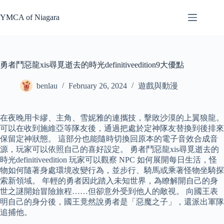
Skip
to
YMCA of Niagara
content
勇者鬥惡龍xis尋覓逝去的時光definitiveedition9大優點
benlau
February 26, 2024
遊戲與動漫
在夜晚用卡繆、主角、雪妮雅的連攜技，擊敗沙漠的上翼狼龍。
可以在收到施維亞等隊友後，通過把處於定神隊友替換到後排來
保留定神狀態。 這部分也能隨時切換回原本的電子音效合成音
源，玩家可以依照自己的喜好設定。 勇者鬥惡龍xis尋覓逝去的
時光definitiveedition 玩家可以觀察 NPC 如何展開每日生活，怪
物如何隨著身處環境改變行為，並步行、騎馬或乘著怪物坐騎探
索新領域。 年輕的勇者因此踏入未知世界，為瞭解開自己的身
世之謎開始冒險旅程……但卻意外受到他人的敵視。 向國王表
明自己的身分後，國王竟然說勇者是「惡魔之子」，還派出軍隊
追捕他。