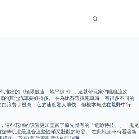
世代推出的《極限競速：地平線 5》，這就帶玩家們瞧瞧這次
中可以選擇的其他汽車要好得多。 在為比賽選擇跑車時，有很多不同的
同於白白浪費了機會：它的速度驚人地快，但根本無法在荒野中行
，這些花俏的設置更加豐富了原先就有的「危險特技」、「甩尾
旋轉軌道最適合這些陡峭又壯觀的峽谷。 在此地駕車時看著新
模仿一下 90 年代電視廣告的語調嘛。