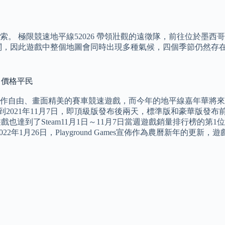
。 極限競速地平線52026 帶領壯觀的遠徵隊，前往位於墨西
闊，因此遊戲中整個地圖會同時出現多種氣候，四個季節仍然存在
號 價格平民
味十足、操作自由、畫面精美的賽車競速遊戲，而今年的地平線嘉年華將來
到2021年11月7日，即頂級版發布後兩天，標準版和豪華版發
 本遊戲也達到了Steam11月1日～11月7日當週遊戲銷量排行榜
022年1月26日，Playground Games宣佈作為農曆新年