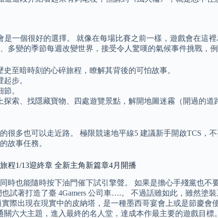
na 就會是一個很好的選擇。 就像在每場比賽之前一樣，遊戲會在
獨特、多變的季節每週改變世界，接受令人驚嘆的氣候事件挑戰，
歷史至暗時刻的心碎旅程，瞭解其背後的可怕故事。
裡起步。
細節。
上探索、找隱藏寶物、四處遊覽景點，解開地圖迷霧（開過的道
很多也可以走近路。 極限競速地平線5 建議新手開啟TCS，
的故事任務。
程1/13迎終章 全新主角新篇章4月開播
時也能隨時按下油門催下試引擎聲。 如果是擔心手殘黨也不要緊
試著打造了臺 4Gamers 公司車….。 不過話雖如此，雖
過實際出現在現實中的皮納塔，是一種墨西哥宴會上或是節慶會
以通關六大主題，進入最終的名人堂，達成本作最主要的遊戲目標