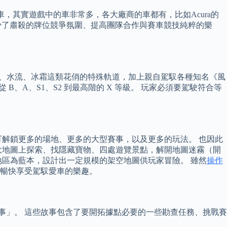
，其實遊戲中的車非常多，各大廠商的車都有，比如Acura的
點改進，減少了肅殺的牌位競爭氛圍、提高團隊合作與賽車競技純粹的樂
力、水流、冰霜這類花俏的特殊軌道，加上親自駕馭各種知名《風
、A、S1、S2 到最高階的 X 等級。 玩家必須要駕駛符合等
解鎖更多的場地、更多的大型賽事，以及更多的玩法。 也因此
大地圖上探索、找隱藏寶物、四處遊覽景點，解開地圖迷霧（開
區為藍本，設計出一定規模的架空地圖供玩家冒險。 雖然
操作
暢快享受駕馭愛車的樂趣。
事」。 這些故事包含了要開拓據點必要的一些勘查任務、挑戰賽