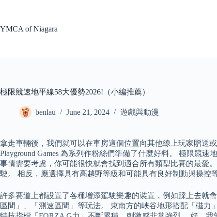
Skip
to
content
YMCA of Niagara
極限競速地平線58大優勢2026!（小編推薦）
benlau
June 21, 2024
遊戲與動漫
拿走車輛後，我們就可以在車房這個位置向其他線上玩家贈送或接
Playground Games 為系列作粉絲們準備了什麼好料。
事情需要考慮，你可能很快就會找到適合所有類型比賽的最愛。 如
駛。 相反，應選擇具有高越野等級和可能具有良好制動與操控
許多賽道上都設置了各種增添駕駛樂趣的裝置，例如踩上去就會
區間」、「測速區間」等玩法。 東南方的峽谷地形搭配「磁力
特技指標「FORZA G力」不斷累積，刺激感非常強烈。 好，