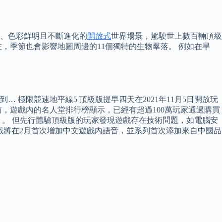
哥、色彩鮮明且不斷進化的
開放式
世界場景，駕駛世上數百輛頂級
，季節也會影響地圖周邊的11個獨特的生物羣落。 例如在旱
到… 極限競速地平線5 頂級版提早四天在2021年11月5日開放玩
布前，遊戲內的名人堂排行榜顯示，已經有超過100萬玩家通過購買
的第1位 。 但先行體驗頂級版的玩家發現遊戲存在技術問題，如電腦安
的更新，遊戲將在2月首次增加中文遊戲內語音，並系列首次添加來自中國品