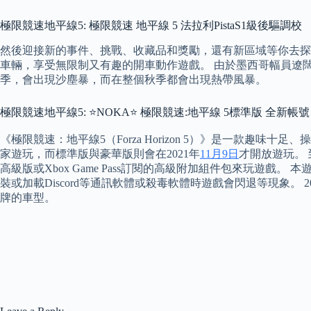
極限競速地平線5: 極限競速 地平線 5 法拉利PistaS1級後驅調校
然後迎接新的事件、挑戰、收藏品和獎勵，還有新區域等你去探索
車輛，享受無限制又有趣的開車動作遊戲。 由於墨西哥幅員遼
季，會出現沙塵暴，而在整個秋季都會出現熱帶風暴。
極限競速地平線5: ⭐NOKA⭐ 極限競速:地平線 5標準版 全新帳
《極限競速：地平線5（Forza Horizon 5）》是一款趣
家遊玩，而標準版與豪華版則會在2021年
11月9日
才開放遊玩。 
高級版或Xbox Game Pass訂閱的高級附加組件包來玩遊戲。
裝或加載Discord等通訊軟體或殺毒軟體時遊戲會閃退等現象。 2
牌的車型。