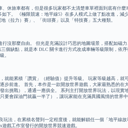
車、休旅車都有，但是很多玩家都不太清楚車單裡面到底有什麼車
 Type R，更多如下。 《極限競速：地平線5》在多人模式上做了
泥地（拉力）賽」、「街頭賽」以及「特技賽」五大種類。
戲進行沒那麼自由。 但光是充滿設計巧思的地圖場景，搭配如磁
缺點，就是本 DLC 關卡進行方式改成車輛等級限制，依序從 B
級。
，就能累積「讚賞」（經驗值）提升等級。 玩家等級越高，就可
逐步前進。 首先，本作是一款開放世界遊戲，大家最熟悉的在
發出挑戰），通通一應俱全。 系列主打開放世界玩法，以現實地
只要會踩油門就贏一半了），讓玩家能在充滿異國風情的世界中
改良玩法，在累積名聲到一定程度後，就能解鎖任一個「地平線故
ox遊戲工作室發行的開放世界競速遊戲。