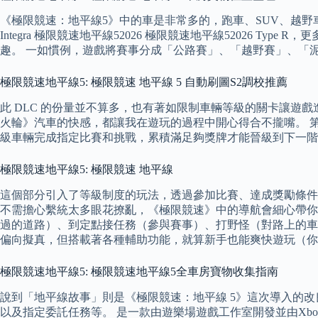
《極限競速：地平線5》中的車是非常多的，跑車、SUV、越野
Integra 極限競速地平線52026 極限競速地平線52026
趣。 一如慣例，遊戲將賽事分成「公路賽」、「越野賽」、「
極限競速地平線5: 極限競速 地平線 5 自動刷圖S2調校推薦
此 DLC 的份量並不算多，也有著如限制車輛等級的關卡讓遊
火輪》汽車的快感，都讓我在遊玩的過程中開心得合不攏嘴。 第三個
級車輛完成指定比賽和挑戰，累積滿足夠獎牌才能晉級到下一階
極限競速地平線5: 極限競速 地平線
這個部分引入了等級制度的玩法，透過參加比賽、達成獎勵條件
不需擔心繫統太多眼花撩亂，《極限競速》中的導航會細心帶你
過的道路）、到定點接任務（參與賽事）、打野怪（對路上的車
偏向擬真，但搭載著各種輔助功能，就算新手也能爽快遊玩（你
極限競速地平線5: 極限競速地平線5全車房寶物收集指南
說到「地平線故事」則是《極限競速：地平線 5》這次導入的
以及指定委託任務等。 是一款由遊樂場遊戲工作室開發並由Xb