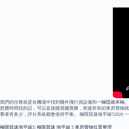
我們的任務就是在機場中找到幾件飛行員設備和一輛隱藏車輛。 
想費時間找的話，可以直接購買藏寶圖，然後所有的車房寶物就
賽者有多少，評分系統都會保持平衡。 極限競速地平線5202
極限競速地平線5: 極限競速 地平線 5 車房寶物位置整理