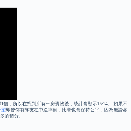
個，所以在找到所有車房寶物後，統計會顯示15/14。 如果不
希望
即使你有隊友在中途摔倒，比賽也會保持公平，因為無論參
更多的積分。