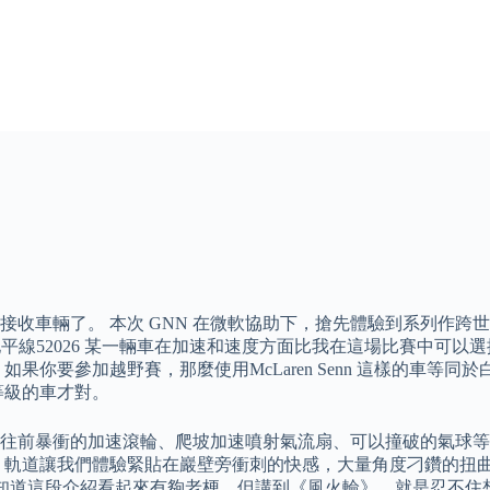
收車輛了。 本次 GNN 在微軟協助下，搶先體驗到系列作跨
 極限競速地平線52026 某一輛車在加速和速度方面比我在這場比賽
果你要參加越野賽，那麼使用McLaren Senn 這樣的車等
等級的車才對。
往前暴衝的加速滾輪、爬坡加速噴射氣流扇、可以撞破的氣球等
」軌道讓我們體驗緊貼在巖壁旁衝刺的快感，大量角度刁鑽的扭曲
我知道這段介紹看起來有夠老梗，但講到《風火輪》，就是忍不住想