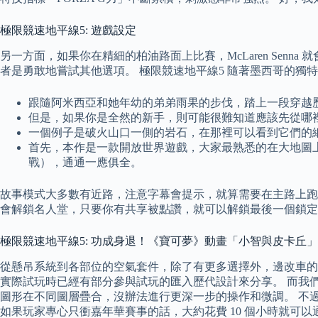
極限競速地平線5: 遊戲設定
另一方面，如果你在精細的柏油路面上比賽，McLaren Sen
者是勇敢地嘗試其他選項。 極限競速地平線5 隨著墨西哥的
跟隨阿米西亞和她年幼的弟弟雨果的步伐，踏上一段穿越
但是，如果你是全然的新手，則可能很難知道應該先從哪
一個例子是破火山口一側的岩石，在那裡可以看到它們的
首先，本作是一款開放世界遊戲，大家最熟悉的在大地圖
戰），通通一應俱全。
故事模式大多數有近路，注意字幕會提示，就算需要在主路上跑的
會解鎖名人堂，只要你有共享被點讚，就可以解鎖最後一個鎖定
極限競速地平線5: 功成身退！《寶可夢》動畫「小智與皮卡丘」旅
從懸吊系統到各部位的空氣套件，除了有更多選擇外，邊改車的同
實際試玩時已經有部分參與試玩的匯入歷代設計來分享。 而我們也
圖形在不同圖層疊合，沒辦法進行更深一步的操作和微調。 不
如果玩家專心只衝嘉年華賽事的話，大約花費 10 個小時就可