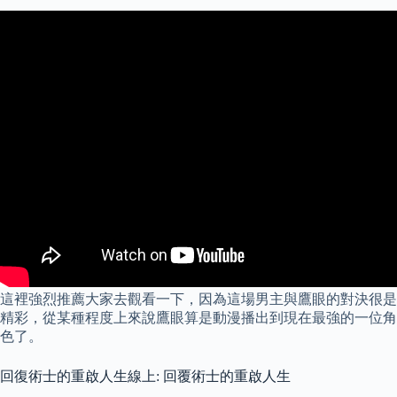
這裡強烈推薦大家去觀看一下，因為這場男主與鷹眼的對決很是
精彩，從某種程度上來說鷹眼算是動漫播出到現在最強的一位角
色了。
回復術士的重啟人生線上: 回覆術士的重啟人生