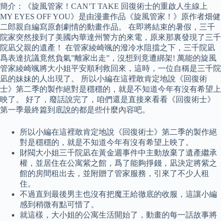
簡介：《旋風管家！CAN’T TAKE 回復術士的重啟人生線上
MY EYES OFF YOU》是由漫畫作品《旋風管家！》原作者畑健
二郎親自編寫原創劇情的動畫作品。 在即將結束的暑假，三千
院家突然接到了美國內華達州警方的來電，原來那裏發現了三千
院凪父親的遺產！ 在管家綾崎颯的潑冷水阻擋之下，三千院凪
爲表達抗議竟然負氣”離家出走”，沒想到竟遭綁架! 萬能的旋風
管家綾崎颯將大小姐平安順利救回來，這時，一位自稱是三千院
凪的妹妹的人出現了。 所以小編在這裡敢肯定地說《回復術
士》第二季的製作絕對是穩穩的，就是不知道今年有沒有希望上
映了。 好了，廢話說完了，咱們還是直接來看看《回復術士》
第一季最終篇到底說的都是些什麼內容吧。
所以小編在這裡敢肯定地說《回復術士》第二季的製作絕
對是穩穩的，就是不知道今年有沒有希望上映了。
財閥大小姐三千院凪在黃金週事件中主動放棄了遺產繼承
權，並居住在公寓紫之館，爲了能夠掙錢，凪決定將紫之
館的房間租出去，並附贈了管家服務，引來了不少人租
住。
不過直到最後男主也沒有把魔王給徹底的收服，這讓小編
感到稍微有點可惜了。
就這樣，大小姐的公寓生活開始了，動畫的每一話故事將