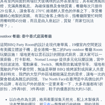
具有室內與面對商場巨大玻璃球的店外茶座座位，具有歐洲風街
燈，充滿典雅氣息。 為確保服務及食物質素，餐廳每次只接待
29 位客人，讓食客在 270°C 維港醉人景色的伴奏之下，享受餐
廳精心炮製的菜餚。 有茶記食客上傳告示，指餐廳限繁忙時間
用餐時間45分鐘，而且是由入座起計，質疑「而家乜玩法
呀？」。
outdoor 餐廳: 臺中臺式庭園餐廳
這間BBQ Party Room的設計走現代奢華風，19樓室內空間更設
有美國立體波子機，是全港獨一無二的Party outdoor 餐廳 Room
玩樂設施！ 場地更有以雲石設計的開放式廚房，讓大家可以一
展廚藝，打卡影相。 Nomad Lounge 提供多元化玩樂設施，當中
包括波波池、電動麻雀、Switch、獨角獸吹氣城堡等等。 場地有
寬敞的戶外平臺空間，無論是舉辦 BBQ 燒烤派對或與家人共度
美好時光，我們的大型戶外區域都能滿足您的需求，讓每一次的
聚會都成為難忘的回憶。 The North Face在臺灣是中高價位的戶
外品牌，有在玩戶外的朋友一定要來看一下，大多衣服都有5折
折扣，2件再9折、3件再8折，鞋子的優惠折扣大約3-5折。
以白色作為主調，格局着重採集天然光，配上木製傢具，
沒有繁雜的擺設，就
只有
一盤盤精巧的植物，簡約清新，