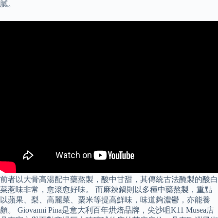
膩。
前者以大骨高湯配中藥熬製，酸中甘甜，其傳統古法醃製的酸白
菜惹味非常，愈滾愈好味。 而麻辣鍋則以多種中藥熬製，重點
以蘋果、梨、高麗菜、粟米等提高鮮味，味道夠濃鬱，亦能養
顏。 Giovanni Pina是意大利百年烘焙品牌，尖沙咀K11 Musea店