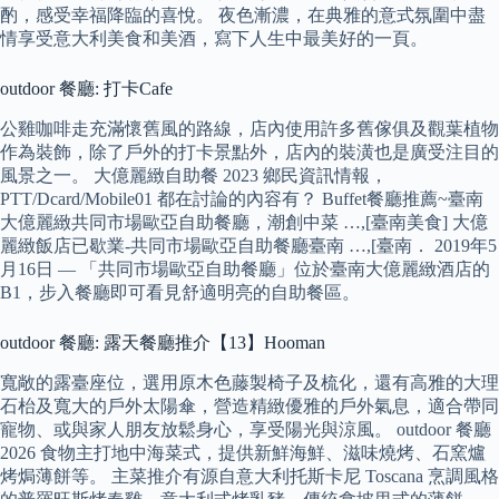
酌，感受幸福降臨的喜悅。 夜色漸濃，在典雅的意式氛圍中盡
情享受意大利美食和美酒，寫下人生中最美好的一頁。
outdoor 餐廳: 打卡Cafe
公雞咖啡走充滿懷舊風的路線，店內使用許多舊傢俱及觀葉植物
作為裝飾，除了戶外的打卡景點外，店內的裝潢也是廣受注目的
風景之一。 大億麗緻自助餐 2023 鄉民資訊情報，
PTT/Dcard/Mobile01 都在討論的內容有？ Buffet餐廳推薦~臺南
大億麗緻共同市場歐亞自助餐廳，潮創中菜 …,[臺南美食] 大億
麗緻飯店已歇業-共同市場歐亞自助餐廳臺南 …,[臺南． 2019年5
月16日 — 「共同市場歐亞自助餐廳」位於臺南大億麗緻酒店的
B1，步入餐廳即可看見舒適明亮的自助餐區。
outdoor 餐廳: 露天餐廳推介【13】Hooman
寬敞的露臺座位，選用原木色藤製椅子及梳化，還有高雅的大理
石枱及寬大的戶外太陽傘，營造精緻優雅的戶外氣息，適合帶同
寵物、或與家人朋友放鬆身心，享受陽光與涼風。 outdoor 餐廳
2026 食物主打地中海菜式，提供新鮮海鮮、滋味燒烤、石窯爐
烤焗薄餅等。 主菜推介有源自意大利托斯卡尼 Toscana 烹調風格