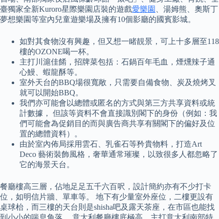
臺獨家全新Kuroro星際樂園店裝的遊戲
愛樂園
、湯姆熊、奧斯丁
夢想樂園等室內兒童遊樂場及擁有10個影廳的國賓影城。
如對其食物沒有興趣，但又想一睹靚景，可上十多層至118
樓的OZONE喝一杯。
主打川滬佳餚，招牌菜包括：石鍋百年毛血，煙燻辣子通
心鰻、蝦龍酥等。
室外天台的BBQ場很寬敞，只需要自備食物、炭及燒烤叉
就可以開始BBQ。
我們亦可能會以總體或匿名的方式與第三方共享資料或統
計數據， 但該等資料不會直接識別閣下的身份（例如：我
們可能會為促銷目的而與廣告商共享有關閣下的偏好及位
置的總體資料）。
由於室內佈局採用雲石、乳雀石等矜貴物料，打造Art
Deco 藝術裝飾風格，奢華通常璀璨，以致很多人都忽略了
它的海景天台。
餐廳樓高三層，佔地足足五千六百呎，設計簡約亦有不少打卡
位，如明信片牆、單車等。 地下有少量室外座位，二樓更設有
桌球枱，而三樓的天台則是shisha吧及露天茶座，在市區也能找
到小小的喘息角落。 意大利餐廳樓底極高，主打意大利南部特