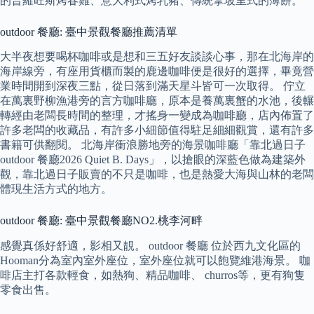
的普羅旺斯烤春雞、意大利式烤乳豬、傳統拿坡里式的薄餅。
outdoor 餐廳: 臺中景觀餐廳推薦清單
大半夜想要喝杯咖啡或是想和三五好友談談心事，那在北海岸的
海岸線旁，有座用貨櫃而製的鹿邊咖啡便是很好的選擇，畢竟營
業時間開到深夜三點，從日落到滿天星斗皆可一次取得。 佇立
在萬裏野柳漁港旁的言方咖啡廳，原本是養萬裏蟹的水池，後輾
轉經由老闆長時間的整理，才搖身一變成為咖啡廳，店內佈置了
許多老闆的收藏品，有許多小細節值得駐足細細觀賞，還有許多
書籍可供翻閱。 北海岸衝浪勝地旁的海景咖啡廳「靠北過日子
outdoor 餐廳2026 Quiet B. Days」，以搶眼的深藍色做為建築外
觀，靠北過日子販賣的不只是咖啡，也是熱愛大海與山林的老闆
體現生活方式的地方。
outdoor 餐廳: 臺中景觀餐廳NO2.桃李河畔
感覺真係好舒適，影相又靚。 outdoor 餐廳 位於西九文化區的
Hooman分為室內室外座位，室外座位就可以飽覽維港海景。 咖
啡店主打各款輕食，如熱狗、精品咖啡、 churros等，更有狗隻
零食出售。