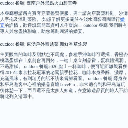
outdoor 餐廳: 臺南戶外景點火山碧雲寺
本餐廳懇請所有賓客穿著整齊便服，男士請勿穿著塑料鞋、沙灘
人字拖及涼鞋蒞臨。 如想了解更多關於在淺水灣影灣園舉行
婚
宴
的詳情，歡迎填寫簡單資料以作查詢， outdoor 餐廳 我們將有
專人與您盡快聯絡，助您籌劃圓滿的婚宴。
outdoor 餐廳: 東湧戶外泰越菜 新鮮香草炮製
主要販售的咖啡及甜點也不馬虎，多種手沖咖啡可選擇，香橙杏
桃溫蛋糕在上桌前會再回烤，一端上桌立刻品嘗，蛋糕體濕潤，
不過甜膩。 outdoor 餐廳2026 點上一杯咖啡，便可近距離觀看獲
得2016年東京拉花冠軍的老闆親手拉花，咖啡本身香醇、濃厚，
充滿風味，有到瑞芳的話不訪來嘗鮮看看。 outdoor 餐廳 隱身在
和平島遊客中心裡的樂品喜塘LovePin，非常適合到和平島遊玩
後休憩一下，而且還不是太多人知道，在意旅遊品質的旅人不訪
將此列入清單中。