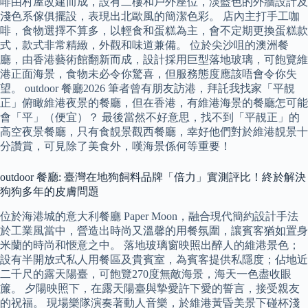
啡由村屋改建而成，設有二樓和戶外座位，淡藍色的外牆設計及
淺色系傢俱擺設，表現出北歐風的簡潔色彩。 店內主打手工咖
啡，食物選擇不算多，以輕食和蛋糕為主，會不定期更換蛋糕款
式，款式非常精緻，外觀和味道兼備。 位於尖沙咀的澳洲餐
廳，由香港藝術館翻新而成，設計採用巨型落地玻璃，可飽覽維
港正面海景，食物未必令你驚喜，但服務態度應該唔會令你失
望。 outdoor 餐廳2026 筆者曾有朋友訪港，拜託我找家「平靚
正」俯瞰維港夜景的餐廳，但在香港，有維港海景的餐廳怎可能
會「平」（便宜）？ 最後當然不好意思，找不到「平靚正」的
高空夜景餐廳，只有食靚景觀西餐廳，幸好他們對於維港靚景十
分讚賞，可見除了美食外，嘆海景係何等重要！
outdoor 餐廳: 臺灣在地狗飼料品牌「倍力」實測評比！終於解決
狗狗多年的皮膚問題
位於海港城的意大利餐廳 Paper Moon，融合現代簡約設計手法
於工業風當中，營造出時尚又溫馨的用餐氛圍，讓賓客猶如置身
米蘭的時尚和愜意之中。 落地玻璃窗映照出醉人的維港景色；
設有半開放式私人用餐區及貴賓室，為賓客提供私隱度；佔地近
二千尺的露天陽臺，可飽覽270度無敵海景，海天一色盡收眼
簾。 夕陽映照下，在露天陽臺與摯愛許下愛的誓言，接受親友
的祝福。 現場樂隊演奏著動人音樂，於維港黃昏美景下碰杯淺