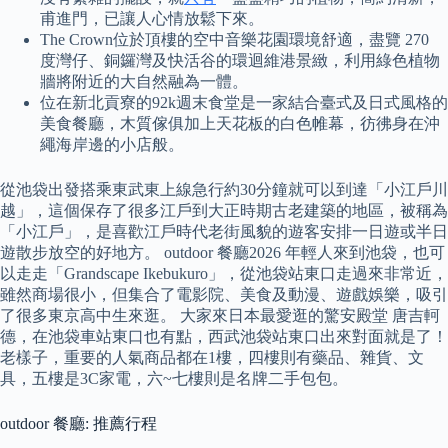
甫進門，已讓人心情放鬆下來。
The Crown位於頂樓的空中音樂花園環境舒適，盡覽 270
度灣仔、銅鑼灣及快活谷的環迴維港景緻，利⽤綠⾊植物
牆將附近的⼤⾃然融為⼀體。
位在新北貢寮的92k週末食堂是一家結合臺式及日式風格的
美食餐廳，木質傢俱加上天花板的白色帷幕，彷彿身在沖
繩海岸邊的小店般。
從池袋出發搭乘東武東上線急行約30分鐘就可以到達「小江戶川
越」，這個保存了很多江戶到大正時期古老建築的地區，被稱為
「小江戶」，是喜歡江戶時代老街風貌的遊客安排一日遊或半日
遊散步放空的好地方。 outdoor 餐廳2026 年輕人來到池袋，也可
以走走「Grandscape Ikebukuro」，從池袋站東口走過來非常近，
雖然商場很小，但集合了電影院、美食及動漫、遊戲娛樂，吸引
了很多東京高中生來逛。 大家來日本最愛逛的驚安殿堂 唐吉軻
德，在池袋車站東口也有點，西武池袋站東口出來對面就是了！
老樣子，重要的人氣商品都在1樓，四樓則有藥品、雜貨、文
具，五樓是3C家電，六~七樓則是名牌二手包包。
outdoor 餐廳: 推薦行程