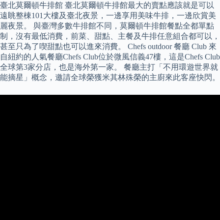
臺北莫爾頓牛排館 臺北莫爾頓牛排館最大的賣點應該就是可以
遠眺整棟101大樓及臺北夜景，一邊享用美味牛排，一邊欣賞美
麗夜景。 與臺灣多數牛排館不同，莫爾頓牛排館餐點全都單點
制，沒有最低消費，前菜、甜點、主餐及牛排任意組合都可以，
甚至只為了喫甜點也可以進來消費。 Chefs outdoor 餐廳 Club 來
自紐約的人氣餐廳Chefs Club位於微風信義47樓，這是Chefs Club
全球第3家分店，也是海外第一家。 餐廳主打「不用環遊世界就
能摘星」概念，邀請全球榮獲米其林殊榮的主廚來此客座快閃。