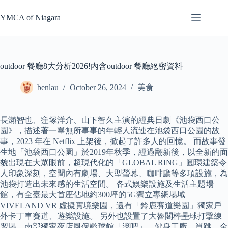
Skip
to
YMCA of Niagara
content
outdoor 餐廳8大分析2026!內含outdoor 餐廳絕密資料
benlau
October 26, 2024
美食
長瀨智也、窪塚洋介、山下智久主演的經典日劇《池袋西口公
園》，描述著一羣無所事事的年輕人流連在池袋西口公園的故
事，2023 年在 Netflix 上架後，掀起了許多人的回憶。 而故事發
生地「池袋西口公園」於2019年秋季，經過翻新後，以全新的面
貌出現在大眾眼前，超現代化的「GLOBAL RING」圓環建築令
人印象深刻，空間內有劇場、大型螢幕、咖啡廳等多項設施，為
池袋打造出未來感的生活空間。 各式娛樂設施及生活主題場
館，有全臺最大首座佔地約300坪的5G獨立專網場域
VIVELAND VR 虛擬實境樂園，還有「鈴鹿賽道樂園」獨家戶
外卡丁車賽道、遊樂設施。 另外也設置了大魯閣棒壘球打擊練
習場、南部獨家夜店風保齡球館「滾吧」、健身工廠、肖跳、全