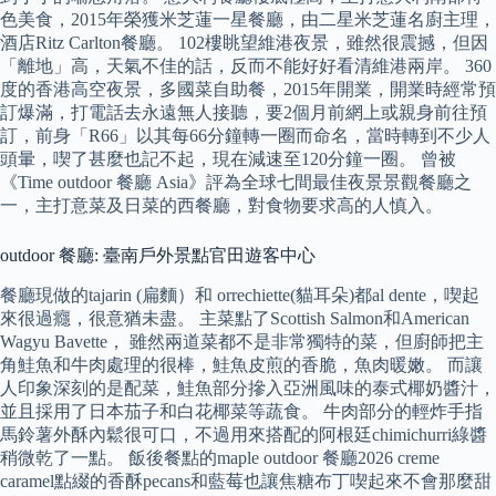
色美食，2015年榮獲米芝蓮一星餐廳，由二星米芝蓮名廚主理，
酒店Ritz Carlton餐廳。 102樓眺望維港夜景，雖然很震撼，但因
「離地」高，天氣不佳的話，反而不能好好看清維港兩岸。 360
度的香港高空夜景，多國菜自助餐，2015年開業，開業時經常預
訂爆滿，打電話去永遠無人接聽，要2個月前網上或親身前往預
訂，前身「R66」以其每66分鐘轉一圈而命名，當時轉到不少人
頭暈，喫了甚麼也記不起，現在減速至120分鐘一圈。 曾被
《Time outdoor 餐廳 Asia》評為全球七間最佳夜景景觀餐廳之
一，主打意菜及日菜的西餐廳，對食物要求高的人慎入。
outdoor 餐廳: 臺南戶外景點官田遊客中心
餐廳現做的tajarin (扁麵）和 orrechiette(貓耳朵)都al dente，喫起
來很過癮，很意猶未盡。 主菜點了Scottish Salmon和American
Wagyu Bavette， 雖然兩道菜都不是非常獨特的菜，但廚師把主
角鮭魚和牛肉處理的很棒，鮭魚皮煎的香脆，魚肉暖嫩。 而讓
人印象深刻的是配菜，鮭魚部分摻入亞洲風味的泰式椰奶醬汁，
並且採用了日本茄子和白花椰菜等蔬食。 牛肉部分的輕炸手指
馬鈴薯外酥內鬆很可口，不過用來搭配的阿根廷chimichurri綠醬
稍微乾了一點。 飯後餐點的maple outdoor 餐廳2026 creme
caramel點綴的香酥pecans和藍莓也讓焦糖布丁喫起來不會那麼甜