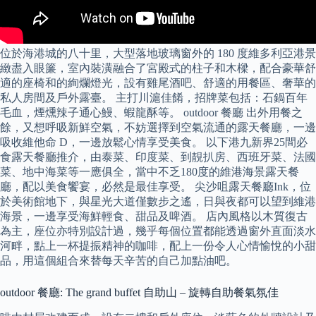
位於海港城的八十里，大型落地玻璃窗外的 180 度維多利亞港景
緻盡入眼簾，室內裝潢融合了宮殿式的柱子和木樑，配合豪華舒
適的座椅和的絢爛燈光，設有雞尾酒吧、舒適的用餐區、奢華的
私人房間及戶外露臺。 主打川滬佳餚，招牌菜包括：石鍋百年
毛血，煙燻辣子通心鰻、蝦龍酥等。 outdoor 餐廳 出外用餐之
餘，又想呼吸新鮮空氣，不妨選擇到空氣流通的露天餐廳，一邊
吸收維他命 D，一邊放鬆心情享受美食。 以下港九新界25間必
食露天餐廳推介，由泰菜、印度菜、到靚扒房、西班牙菜、法國
菜、地中海菜等一應俱全，當中不乏180度的維港海景露天餐
廳，配以美食饗宴，必然是最佳享受。 尖沙咀露天餐廳Ink，位
於美術館地下，與星光大道僅數步之遙，日與夜都可以望到維港
海景，一邊享受海鮮輕食、甜品及啤酒。 店內風格以木質復古
為主，座位亦特別設計過，幾乎每個位置都能透過窗外直面淡水
河畔，點上一杯提振精神的咖啡，配上一份令人心情愉悅的小甜
品，用這個組合來替每天辛苦的自己加點油吧。
outdoor 餐廳: The grand buffet 自助山 – 旋轉自助餐氣氛佳