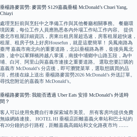
垂楊路麥當勞: 麥當勞 S129嘉義垂楊 McDonald’s Chuei Yang,
Chiayi
處理烹飪前與烹飪中之準備工作與其他餐廳相關事務。 餐廳環
境因素，每位工作人員應熟悉各內外場工作站工作內容。 提供
臺北市租屋詳細資訊，房東出租房屋超迅速，房客租屋超快速，
租屋、租房子快上好房Housefun，就是這麼簡單！ 吳鳳南路為
臺灣 嘉義市南北向的重要道路，北以垂楊路為界，銜接吳鳳北
路，途中以軍輝橋跨越八掌溪，南接中埔鄉中山路五段，為中
埔、白河、阿里山與嘉義市連接之重要道路。 選取您要訂購的
嘉義市 McDonald’s 分店後，即可瀏覽菜單，選取想購買的品
項，然後在線上送出 垂楊路麥當勞2026 McDonald’s 外送訂單。
尋找您附近的嘉義市 McDonald’s。
垂楊路麥當勞: 我能否透過 Uber Eats 安排 McDonald’s 外送時
間？
客人可以使用免費自行車探索城市美景。 所有客房均提供免費
無線網絡連接。 HOTEL HI 垂楊店距離嘉義火車站和巴士站約
有20分鐘的步行路程，距離嘉義高鐵站和文化路夜市均 ……