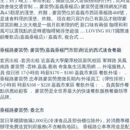
主；到了晚上，華燈初起，攤販也加入這個熱鬧的行列，此時道
路會做交通管制 … 麥當勞(嘉義垂楊店) 麥當勞是獲得網友評鑑
為4.5顆星的漢堡、炸雞，麥當勞位於嘉義市西區垂楊路468號，
是速食料理的漢堡、炸雞。 現在都只容許自己有新品才能喫麥
當當距離上次大概是一個月前來喫的吧 新口味有兩個 咖哩和和
風可以選我點的是蜂蜜咖哩豬排堡超值 … LOVING HUT國際連
鎖餐飲店(嘉義垂楊店) / 嘉義市, 複合式 …
垂楊路麥當勞: 麥當勞(嘉義垂楊門市部)附近的西式速食餐廳
套房出租 -套房出租 近嘉義大學蘭潭校區新民校區 軍輝路 吳鳳
南路 麥當勞 -雲林.嘉義.臺南 奇集集生活萬用網 … 外場服務人
員 假日班 17小時前 時薪$170 ~ $180 嘉義市東區 餐飲外場： ．
垂楊路麥當勞 忠孝路麥當勞應徵長期內/外場員工（彈性排班）
5小時前 時薪$168 ~ $228 嘉義市東區 餐飲外場： ． 負責製作餐
點供應給顧客 ． 麥當勞是全世界最大的快速餐飲服務餐廳領導
品牌。
垂楊路麥當勞: 臺北市
當日單櫃購物滿2,000元(冷凍食品及部份櫃位除外)，於消費專櫃
辦理免費送貨到府服務(不含離島地區)。 垂楊路公車專用道是配