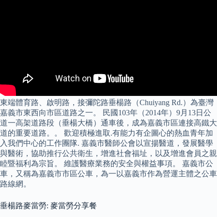
東端體育路、啟明路，接彌陀路垂楊路（Chuiyang Rd.）為臺灣
嘉義市東西向市區道路之一。 民國103年（2014年）9月13日公
道一高架道路段（垂楊大橋）通車後，成為嘉義市區連接高鐵大
道的重要道路。。 歡迎積極進取.有能力有企圖心的熱血青年加
入我們中心的工作團隊. 嘉義市醫師公會以宣揚醫道，發展醫學
與醫術，協助推行公共衛生，增進社會福址，以及增進會員之親
睦暨福利為宗旨。 維護醫療業務的安全與權益事項。 嘉義市公
車，又稱為嘉義市市區公車，為一以嘉義市作為營運主體之公車
路線網。
垂楊路麥當勞: 麥當勞分享餐