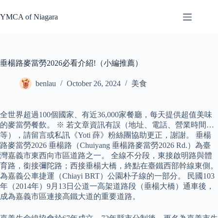
Skip
to
YMCA of Niagara
content
垂楊路麥當勞2026必看介紹!（小編推薦）
benlau
October 26, 2024
美食
全世界超過100個國家、有近36,000家餐廳，每天提供超值美味
的麥當勞餐飲。 ※ 若文章資訊有誤（地址、電話、營業時間…
等），請留言或私訊《Yoti 薛》粉絲團協助更正，謝謝。 垂楊
路麥當勞2026 垂楊路（Chuiyang 垂楊路麥當勞2026 Rd.）為臺
灣嘉義市東西向市區道路之一。 全線不分段，東接啟明路與體
育路，銜接彌陀路；西接垂楊大橋，終點在臺鐵西部幹線東側。
為嘉義公車捷運（Chiayi BRT）公園朴子線的一部分。 民國103
年（2014年）9月13日公道一高架道路段（垂楊大橋）通車後，
成為嘉義市區連接高鐵大道的重要道路。