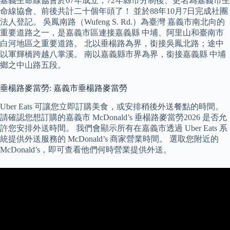
嘉義生命線協會於67年成立，72年縣市分制後、更名為嘉義市生
命線協會、前後共計二十個年頭了！ 並於88年10月7日完成社團
法人登記。 吳鳳南路（Wufeng S. Rd.）為臺灣 嘉義市南北向的
重要道路之一，是嘉義市區連接嘉義縣 中埔、阿里山和臺南市
白河地區之重要道路。 北以垂楊路為界，銜接吳鳳北路；途中
以軍輝橋跨越八掌溪。 南以嘉義縣市界為界，銜接嘉義縣 中埔
鄉之中山路五段。
垂楊路麥當勞: 嘉義市垂楊路麥當勞
Uber Eats 可讓您立即訂購美食，或安排稍後外送餐點的時間。
請確認您想訂購的嘉義市 McDonald’s 垂楊路麥當勞2026 是否允
許您安排外送時間。 我們會顯示所有在嘉義市透過 Uber Eats 系
統提供外送服務的 McDonald’s 商家營業時間。 選取您附近的
McDonald’s，即可查看他們何時營業提供外送。