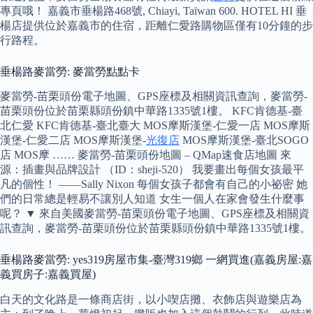
專頁哦！ 嘉義市垂楊路468號, Chiayi, Taïwan 600. HOTEL HI 垂
楊店提供位於嘉義市的住宿，距離仁愛路購物區僅有10分鐘的步
行路程。
垂楊路麥當勞: 麥當勞點點卡
麥當勞-苗栗頭份電子地圖、GPS座標及相關資訊查詢，麥當勞-
苗栗頭份位於苗栗縣頭份鎮中華路1335號1樓。 KFC肯德基-臺
北仁愛 KFC肯德基-臺北臺大 MOS摩斯漢堡-仁愛一店 MOS摩斯
漢堡-仁愛二店 MOS摩斯漢堡-
光復店
MOS摩斯漢堡-臺北SOGO
店 MOS摩 …… 麥當勞-苗栗頭份地圖 – QMap速食店地圖 來
源：插畫與品牌設計 （ID：sheji-520） 我要畫出每個女孩最平
凡的個性！ ——Sally Nixon 每個女孩子都會有自己的小祕密 她
們的日常總是輕易不讓別人知道 女生一個人在家會發生什麼事
呢？ ▼ 來自美國麥當勞-苗栗頭份電子地圖、GPS座標及相關資
訊查詢，麥當勞-苗栗頭份位於苗栗縣頭份鎮中華路1335號1樓。
垂楊路麥當勞: yes319房屋市集-臺灣319鄉 一網買進(嘉義房屋:嘉
義買房子:嘉義買屋)
白天的文化路是一條商店街，以小喫店攤、衣飾店與遊樂店為