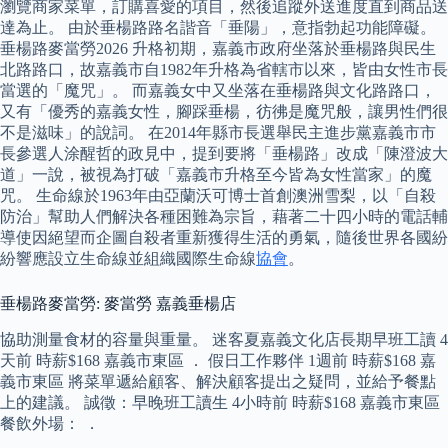
瀏覽商家菜單，訂購喜愛的項目，然後追蹤外送進度直到商品送
達為止。 由於垂楊路路名諧音「垂陽」，意指勃起功能障礙。
垂楊路麥當勞2026 升格初期，嘉義市政府坐落於垂楊路與民生
北路路口，故嘉義市自1982年升格為省轄市以來，皆由女性市長
當選的「魔咒」。 而嘉義女中又坐落在垂楊路與文化路路口，
又有「優秀的嘉義女性，腳踩垂楊，彷彿是魔咒般，讓男性們很
不是滋味」的說詞。 在2014年縣市長選舉民主進步黨嘉義市市
長參選人涂醒哲的政見中，提到要將「垂楊路」改成「陳澄波大
道」一說，被視為打破「嘉義市升格至今皆為女性當家」的魔
咒。 生命線於1963年由亞蘭沃可博士首創澳洲雪梨，以「自殺
防治」幫助人們解決各種困難為宗旨，藉著二十四小時的電話輔
導使因絕望而企圖自殺者重新獲得生活的勇氣，隨後世界各國紛
紛響應設立生命線並組織國際生命線
協會
。
垂楊路麥當勞: 麥當勞 嘉義垂楊店
協助測量食材的容量與重量。 迷客夏嘉義文化店長期早班工讀 4
天前 時薪$168 嘉義市東區 ． 假日工作夥伴 1週前 時薪$168 嘉
義市東區 將菜單遞給顧客、解決顧客提出之疑問，並給予餐點
上的建議。 誠徵：早晚班工讀生 4小時前 時薪$168 嘉義市東區
餐飲外場： ．