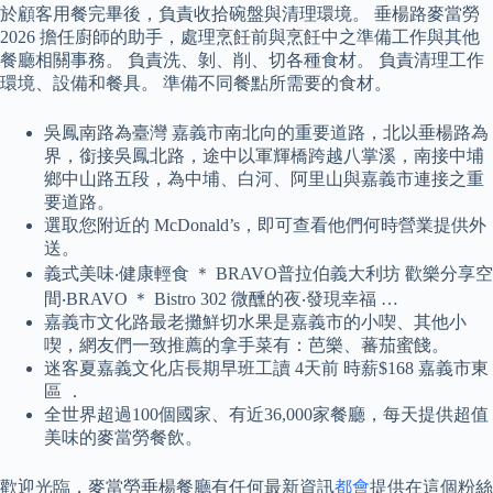
於顧客用餐完畢後，負責收拾碗盤與清理環境。 垂楊路麥當勞
2026 擔任廚師的助手，處理烹飪前與烹飪中之準備工作與其他
餐廳相關事務。 負責洗、剝、削、切各種食材。 負責清理工作
環境、設備和餐具。 準備不同餐點所需要的食材。
吳鳳南路為臺灣 嘉義市南北向的重要道路，北以垂楊路為
界，銜接吳鳳北路，途中以軍輝橋跨越八掌溪，南接中埔
鄉中山路五段，為中埔、白河、阿里山與嘉義市連接之重
要道路。
選取您附近的 McDonald’s，即可查看他們何時營業提供外
送。
義式美味‧健康輕食 ＊ BRAVO普拉伯義大利坊 歡樂分享空
間‧BRAVO ＊ Bistro 302 微醺的夜‧發現幸福 …
嘉義市文化路最老攤鮮切水果是嘉義市的小喫、其他小
喫，網友們一致推薦的拿手菜有：芭樂、蕃茄蜜餞。
迷客夏嘉義文化店長期早班工讀 4天前 時薪$168 嘉義市東
區 ．
全世界超過100個國家、有近36,000家餐廳，每天提供超值
美味的麥當勞餐飲。
歡迎光臨，麥當勞垂楊餐廳有任何最新資訊
都會
提供在這個粉絲