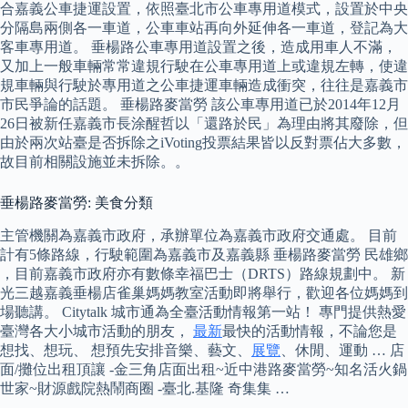
合嘉義公車捷運設置，依照臺北市公車專用道模式，設置於中央
分隔島兩側各一車道，公車車站再向外延伸各一車道，登記為大
客車專用道。 垂楊路公車專用道設置之後，造成用車人不滿，
又加上一般車輛常常違規行駛在公車專用道上或違規左轉，使違
規車輛與行駛於專用道之公車捷運車輛造成衝突，往往是嘉義市
市民爭論的話題。 垂楊路麥當勞 該公車專用道已於2014年12月
26日被新任嘉義市長涂醒哲以「還路於民」為理由將其廢除，但
由於兩次站臺是否拆除之iVoting投票結果皆以反對票佔大多數，
故目前相關設施並未拆除。。
垂楊路麥當勞: 美食分類
主管機關為嘉義市政府，承辦單位為嘉義市政府交通處。 目前
計有5條路線，行駛範圍為嘉義市及嘉義縣 垂楊路麥當勞 民雄鄉
，目前嘉義市政府亦有數條幸福巴士（DRTS）路線規劃中。 新
光三越嘉義垂楊店雀巢媽媽教室活動即將舉行，歡迎各位媽媽到
場聽講。 Citytalk 城市通為全臺活動情報第一站！ 專門提供熱愛
臺灣各大小城市活動的朋友，
最新
最快的活動情報，不論您是
想找、想玩、 想預先安排音樂、藝文、
展覽
、休閒、運動 … 店
面/攤位出租頂讓 -金三角店面出租~近中港路麥當勞~知名活火鍋
世家~財源戲院熱鬧商圈 -臺北.基隆 奇集集 …