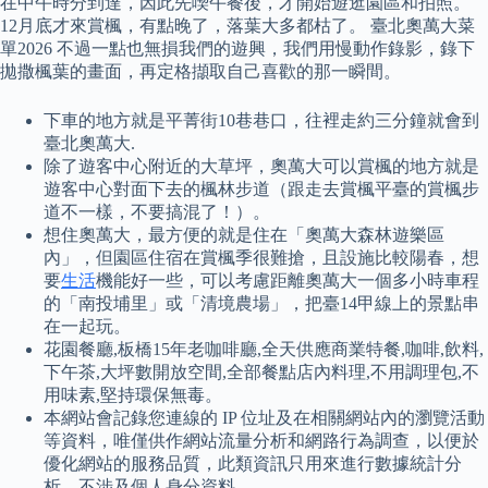
在中午時分到達，因此先喫午餐後，才開始遊逛園區和拍照。
12月底才來賞楓，有點晚了，落葉大多都枯了。 臺北奧萬大菜
單2026 不過一點也無損我們的遊興，我們用慢動作錄影，錄下
拋撒楓葉的畫面，再定格擷取自己喜歡的那一瞬間。
下車的地方就是平菁街10巷巷口，往裡走約三分鐘就會到
臺北奧萬大.
除了遊客中心附近的大草坪，奧萬大可以賞楓的地方就是
遊客中心對面下去的楓林步道（跟走去賞楓平臺的賞楓步
道不一樣，不要搞混了！）。
想住奧萬大，最方便的就是住在「奧萬大森林遊樂區
內」，但園區住宿在賞楓季很難搶，且設施比較陽春，想
要
生活
機能好一些，可以考慮距離奧萬大一個多小時車程
的「南投埔里」或「清境農場」，把臺14甲線上的景點串
在一起玩。
花園餐廳,板橋15年老咖啡廳,全天供應商業特餐,咖啡,飲料,
下午茶,大坪數開放空間,全部餐點店內料理,不用調理包,不
用味素,堅持環保無毒。
本網站會記錄您連線的 IP 位址及在相關網站內的瀏覽活動
等資料，唯僅供作網站流量分析和網路行為調查，以便於
優化網站的服務品質，此類資訊只用來進行數據統計分
析，不涉及個人身分資料。