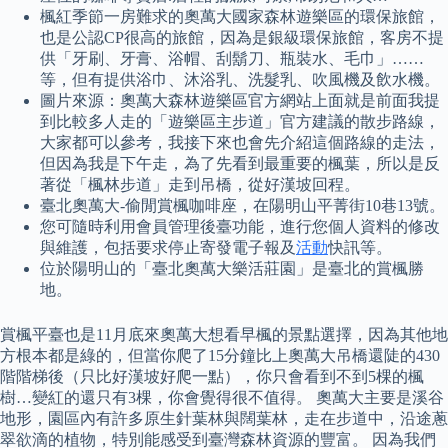
楓紅季節一房難求的奧萬大國家森林遊樂區的環保旅館，
也是公認CP很高的旅館，因為是銀級環保旅館，客房不提
供「牙刷、牙膏、浴帽、刮鬍刀、瓶裝水、毛巾」……
等，但有提供浴巾、沐浴乳、洗髮乳、吹風機及飲水機。
圖片來源：奧萬大森林遊樂區官方網站上面就是前面我提
到比較多人走的「遊樂區主步道」官方建議的散步路線，
大家都可以參考，我接下來也會先介紹這個路線的走法，
但因為我是下午走，為了先看到最重要的楓葉，所以是反
著從「楓林步道」走到吊橋，從好漢坡回程。
臺北奧萬大-偷閒賞楓咖啡座，在陽明山平菁街10巷13號。
您可隨時利用會員管理後臺功能，進行您個人資料的修改
與維護，包括要求停止寄發電子報及
活動
快訊等。
位於陽明山的「臺北奧萬大樂活莊園」是臺北的賞楓勝
地。
賞楓平臺也是11月底來奧萬大想看早楓的景點選擇，因為其他地
方根本都是綠的，但當你爬了15分鐘比上奧萬大吊橋還陡的430
階階梯後（只比好漢坡好爬一點），你只會看到不到5棵的楓
樹…變紅的還只有3棵，你會覺得很不值得。 奧萬大主要是溪谷
地形，園區內有許多原生針葉林與闊葉林，走在步道中，沿途蔥
翠欲滴的植物，特別能感受到臺灣森林資源的豐富。 因為我們