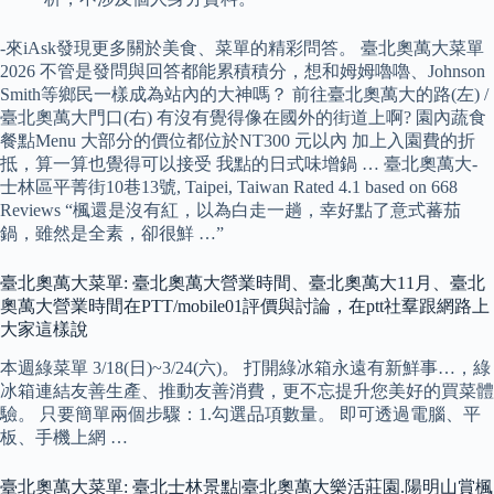
-來iAsk發現更多關於美食、菜單的精彩問答。 臺北奧萬大菜單
2026 不管是發問與回答都能累積積分，想和姆姆嚕嚕、Johnson
Smith等鄉民一樣成為站內的大神嗎？ 前往臺北奧萬大的路(左) /
臺北奧萬大門口(右) 有沒有覺得像在國外的街道上啊? 園內蔬食
餐點Menu 大部分的價位都位於NT300 元以內 加上入園費的折
抵，算一算也覺得可以接受 我點的日式味增鍋 … 臺北奧萬大-
士林區平菁街10巷13號, Taipei, Taiwan Rated 4.1 based on 668
Reviews “楓還是沒有紅，以為白走一趟，幸好點了意式蕃茄
鍋，雖然是全素，卻很鮮 …”
臺北奧萬大菜單: 臺北奧萬大營業時間、臺北奧萬大11月、臺北
奧萬大營業時間在PTT/mobile01評價與討論，在ptt社羣跟網路上
大家這樣說
本週綠菜單 3/18(日)~3/24(六)。 打開綠冰箱永遠有新鮮事…，綠
冰箱連結友善生產、推動友善消費，更不忘提升您美好的買菜體
驗。 只要簡單兩個步驟：1.勾選品項數量。 即可透過電腦、平
板、手機上網 …
臺北奧萬大菜單: 臺北士林景點|臺北奧萬大樂活莊園.陽明山賞楓