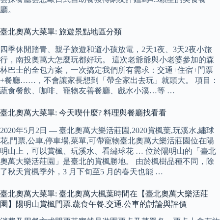
廳。
臺北奧萬大菜單: 旅遊景點地區分類
四季休閒踏青、親子旅遊和遛小孩放電，2天1夜、3天2夜小旅
行，南投奧萬大怎麼玩都好玩。 這次老爺爺與小老婆參加的森
林巴士的全包方案，一次搞定我們所有需求：交通+住宿+門票
+餐廳……，不會讓家長想到「帶全家出去玩」就頭大。 項目：
蔬食餐飲、咖啡、寵物友善餐廳、戲水小溪…等 …
臺北奧萬大菜單: 今天喫什麼? 料理與餐廳找看看
2020年5月2日 — 臺北奧萬大樂活莊園,2020賞楓葉,玩溪水,繡球
花,門票,公車,停車場,菜單,可帶寵物臺北奧萬大樂活莊園位在陽
明山上，可以賞楓、玩溪水、看繡球花 … 位於陽明山的「臺北
奧萬大樂活莊園」是臺北的賞楓勝地。 由於楓樹品種不同，除
了秋天賞楓季外，3 月下旬至5 月的春天也能 …
臺北奧萬大菜單: 臺北奧萬大楓葉時間在【臺北奧萬大樂活莊
園】陽明山賞楓門票.蔬食午餐.交通.公車的討論與評價