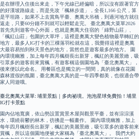
是在辦理入住後出來走，下午光線已經偏暗，所以沒有跟著官方
的好漢坡路線走，而是先攻「楓林步道」，全長1,166 公尺，算
是平坦路，如果不上去賞鳥平臺、奧萬大吊橋，到過河地方就往
返走，只要60分鐘不到就可以輕鬆走完。 臺北奧萬大菜單2026
首先先到遊客中心外面，也就是奧萬大住宿的「綠野山莊」、
「楓紅山莊」包圍的大草坪，這裡是奧萬大變色植物最早轉紅的
地方，最多人IG打卡的三棵落羽松就在這，我覺得這裡是奧萬
大最容易拍到秋天景色的地方，當然也是遊客最多的地方。 園
內環境幽雅，加上每年四月楓樹長出新芽，楓紅的美麗景緻，吸
引眾多的遊客前來賞楓，有遊客稱這個園地為「臺北奧萬大」，
後來便以此命名。 用餐區也是獨立的一間間，真的就像在花園
森林渡假的氛圍，臺北奧萬大真的是一年四季都美，也很適合帶
家人同遊哦。
臺北奧萬大菜單: 埔里景點｜多肉祕境。泡泡星球免費拍！埔里
IG打卡景點
園內佔地寬廣，依山勢設置賞景木屋與觀景平臺，並有淙淙溪
水，環繞蓊鬱的林木，彷彿是一幅畫作。 園內環境幽雅，加上
每年四月楓樹長出新芽，楓紅的美麗景緻，吸引眾多的遊客前來
賞楓，所以這個園地便被大家稱為「臺北奧萬大」。 我們大約