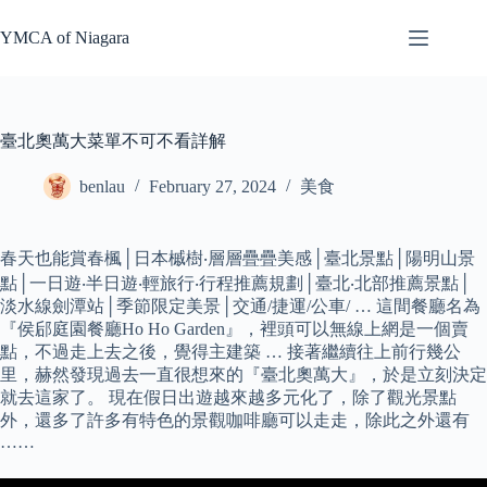
Skip
to
YMCA of Niagara
content
臺北奧萬大菜單不可不看詳解
benlau
February 27, 2024
美食
春天也能賞春楓│日本槭樹‧層層疊疊美感│臺北景點│陽明山景
點│一日遊‧半日遊‧輕旅行‧行程推薦規劃│臺北‧北部推薦景點│
淡水線劍潭站│季節限定美景│交通/捷運/公車/ … 這間餐廳名為
『侯郈庭園餐廳Ho Ho Garden』，裡頭可以無線上網是一個賣
點，不過走上去之後，覺得主建築 … 接著繼續往上前行幾公
里，赫然發現過去一直很想來的『臺北奧萬大』，於是立刻決定
就去這家了。 現在假日出遊越來越多元化了，除了觀光景點
外，還多了許多有特色的景觀咖啡廳可以走走，除此之外還有
……