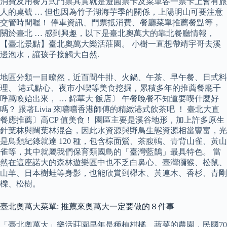
消費及用餐方式門票其實就是遊園票卡及菜單各一票卡上會有旅
人的桌號 … 但也因為竹子湖海芋季的關係，上陽明山可要注意
交管時間喔！ 停車資訊、門票抵消費、餐廳菜單推薦餐點等，
關於臺北 … 感到興趣，以下是臺北奧萬大的靠北餐廳情報，
【臺北景點】臺北奧萬大樂活莊園。 小樹一直想帶靖宇哥去溪
邊泡水，讓孩子接觸大自然.
地區分類一目瞭然，近百間牛排、火鍋、午茶、早午餐、日式料
理、 港式點心、夜市小喫等美食挖掘，累積多年的推薦餐廳千
呼萬喚始出來， … 錦華大 飯店〕 午餐晚餐不知道要喫什麼好
嗎？ 跟著Livia 來嚐嚐香港師傅的精緻港式飲茶吧 ！ 臺北大直
餐應推薦〕高CP 值美食！ 園區主要是溪谷地形，加上許多原生
針葉林與闊葉林混合，因此水資源與野鳥生態資源相當豐富，光
是鳥類紀錄就達 120 種，包含棕面鶯、茶腹鳾、青背山雀、黃山
雀等，其中就屬我們保育類國鳥的「臺灣藍鵲」最具特色。 當
然在這座諾大的森林遊樂區中也不乏白鼻心、臺灣獼猴、松鼠、
山羊、日本樹蛙等身影，也能欣賞到櫸木、黃連木、香杉、青剛
櫟、松樹。
臺北奧萬大菜單: 推薦來奧萬大一定要做的８件事
「臺北奧萬大」樂活莊園早年是種植柑橘、蔬菜的農園，民國70