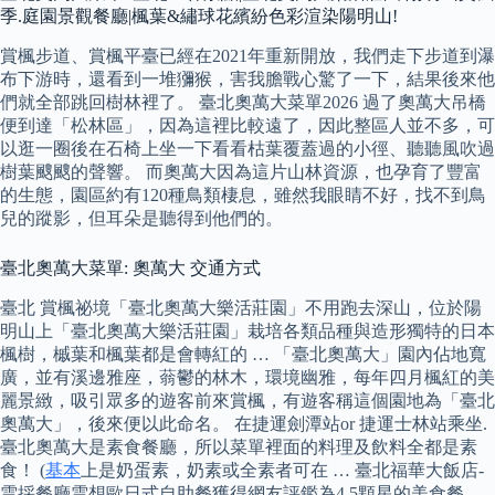
季.庭園景觀餐廳|楓葉&繡球花繽紛色彩渲染陽明山!
賞楓步道、賞楓平臺已經在2021年重新開放，我們走下步道到瀑
布下游時，還看到一堆獼猴，害我膽戰心驚了一下，結果後來他
們就全部跳回樹林裡了。 臺北奧萬大菜單2026 過了奧萬大吊橋
便到達「松林區」，因為這裡比較遠了，因此整區人並不多，可
以逛一圈後在石椅上坐一下看看枯葉覆蓋過的小徑、聽聽風吹過
樹葉颼颼的聲響。 而奧萬大因為這片山林資源，也孕育了豐富
的生態，園區約有120種鳥類棲息，雖然我眼睛不好，找不到鳥
兒的蹤影，但耳朵是聽得到他們的。
臺北奧萬大菜單: 奧萬大 交通方式
臺北 賞楓祕境「臺北奧萬大樂活莊園」不用跑去深山，位於陽
明山上「臺北奧萬大樂活莊園」栽培各類品種與造形獨特的日本
楓樹，槭葉和楓葉都是會轉紅的 … 「臺北奧萬大」園內佔地寬
廣，並有溪邊雅座，蓊鬱的林木，環境幽雅，每年四月楓紅的美
麗景緻，吸引眾多的遊客前來賞楓，有遊客稱這個園地為「臺北
奧萬大」，後來便以此命名。 在捷運劍潭站or 捷運士林站乘坐.
臺北奧萬大是素食餐廳，所以菜單裡面的料理及飲料全都是素
食！ (
基本
上是奶蛋素，奶素或全素者可在 … 臺北福華大飯店-
雲採餐廳雲想歐日式自助餐獲得網友評鑑為4.5顆星的美食餐