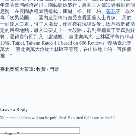
年隨著臺灣經濟起飛，園藝開始盛行，農園主人鄭次男看到這個
趨勢，在農園改種園藝植栽，楓樹、松、櫻、柏、
茶花
等，取名
為「次男花圃」，園內造型獨特頗受喜愛園藝人士青睞。 我們
一到達入口處，付了入場費，便直接在現場點餐，因為我們被指
定的用餐地點，離入口要走上一大段路，若到餐廳看了菜單點好
餐，還得自行回到入口處結帳。 臺北奧萬大- 士林區平菁街10巷
13號, Taipei, Taiwan Rated 4.1 based on 666 Reviews “慢活臺北奧
萬大： 臺北奧萬大位於士林區平等裏，在山坡地上的一百多個
雅…”
臺北奧萬大菜單: 收費 / 門票
Leave a Reply
Your email address will not be published.
Required fields are marked
*
Name
*