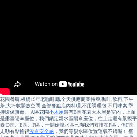
花園餐廳,板橋15年老咖啡廳,全天供應商業特餐,咖啡,飲料,下午
茶,大坪數開放空間,全部餐點店內料理,不用調理包,不用味素,堅
持環保無毒。 A區花園
小木屋
還有B區花園大木屋是室內，上面
是露臺陽傘座位，我們鎖定親水區陽傘座位，往上走還有景觀平
臺 D區、E區、F區，一開始親水區已滿我們被排在F區，但F區
走動有點搖很
沒有安全感
，我們等親水區位置運氣不錯喔！ 臺