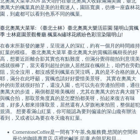
北奧萬大菜單2026 當天咱們在臺北奧萬大收錄滿滿美圖，臺北
奧萬大的楓葉真的是美的壯觀迷人，園區寬廣，彷彿一座森林花
園，到處都可以看到色系不同的楓葉。
臺北奧萬大菜單: 《臺北士林》臺北奧萬大樂活莊園 陽明山賞楓
季 士林庭園景觀餐廳 楓葉&繡球花繽紛色彩渲染陽明山!
在春末所新發的嫩芽，呈現迷人的深紅，約有一個月的時間維持
紅葉的模樣。 臺北奧萬大菜單 臺北奧萬大的賞楓區楓樹長的好
高，想要近距離合影其實也有點難度，但滿分覺得能拍到意境美
感就很棒了，當天看到超扯的旅人居然踩在楓樹上，咱們在旁勸
阻，完全沒用，都沒感受到楓葉在哭泣嗎，真的是不合格的旅人
耶，滿分在此呼籲，賞楓也請好好愛惜美景呀。 其實在奧萬大
外的街景就很好拍了，還沒入園，也可以先在旁邊拍照唷，通往
奧萬大的步道，兩側都是唯美楓樹，尤其在奧萬大的古典大鐘下
與楓合拍，那取景角度真的是怎麼拍都美呀，拍起來復古有味
道，好多人都來排隊取景，居然還有人穿旗袍來拍照，整個超犯
規滴。 想要看滿山紅葉，你可能認為要到偏遠的深山纔有辦法
看到，又或者以為要在冬天纔有紅葉。
CornerstoneCoffee是一間有下午茶,免服務費,悠閒的空間和
座位的咖啡專賣店.店裡的鹹派,司康,布朗尼和貝…