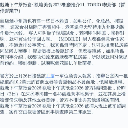
觀塘下午茶抵食: 觀塘美食2023餐廳推介11. TORIO 喫茶部（暫
停營業中）
而店舖小角落也有售一些日本雜貨，如毛公仔、化妝品、擺設
等。 這家食材店除了專賣和牛，老闆還每天堅持用九州豚肉製
作爆汁水餃。 客人可叫餃子現場試食，老闆即叫即煮，喫得對
味，就可買生餃子回去喫。 【MOBILE】男人都係鍾意食住家
飯，不過近排公事繁忙，我真係無時間下廚，只可以搵間私房菜
同M佬去嘆嚇！ 觀塘嘅樓上餐廳好多，但都要識路，如果唔係
有同事介紹，我都唔知原來觀塘都有私房菜，所以我就同M佬提
前預約，嚟到御膳，試嚇呢個花膠扒羊肚菌餐。
警方於上月26日接獲該
工廈
一單位負責人報案，指辦公室內一批
總值約10.2萬元的首飾玉器等貴重物品不翼而飛，懷疑遭爆竊。
觀塘下午茶抵食2026 觀塘下午茶抵食2026 警方經調查後，於昨
日（3日）在深水埗拘捕一名48歲姓黃本地男子，並在其身上檢
獲部份失物及其他玉器首飾，警方不排除與其他爆竊案有關。
觀塘下午茶抵食2026 觀塘下午茶抵食2026 被捕人現正被扣留調
查，案件交由觀塘警區刑事調查隊第二隊跟進。