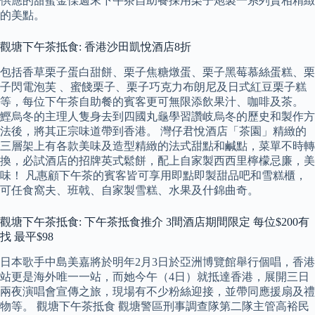
供應的甜蜜金慄週末下午茶自助餐採用栗子炮製一系列賣相精緻
的美點。
觀塘下午茶抵食: 香港沙田凱悅酒店8折
包括香草栗子蛋白甜餅、栗子焦糖燉蛋、栗子黑莓慕絲蛋糕、栗
子閃電泡芙 、蜜餞栗子、栗子巧克力布朗尼及日式紅豆栗子糕
等，每位下午茶自助餐的賓客更可無限添飲果汁、咖啡及茶。
鰹烏冬的主理人隻身去到四國丸龜學習讚岐烏冬的歷史和製作方
法後，將其正宗味道帶到香港。 灣仔君悅酒店「茶園」精緻的
三層架上有各款美味及造型精緻的法式甜點和鹹點，菜單不時轉
換，必試酒店的招牌英式鬆餅，配上自家製西西里檸檬忌廉，美
味！ 凡惠顧下午茶的賓客皆可享用即點即製甜品吧和雪糕櫃，
可任食窩夫、班戟、自家製雪糕、水果及什錦曲奇。
觀塘下午茶抵食: 下午茶抵食推介 3間酒店期間限定 每位$200有
找 最平$98
日本歌手中島美嘉將於明年2月3日於亞洲博覽館舉行個唱，香港
站更是海外唯一一站，而她今午（4日）就抵達香港，展開三日
兩夜演唱會宣傳之旅，現場有不少粉絲迎接，並帶同應援扇及禮
物等。 觀塘下午茶抵食 觀塘警區刑事調查隊第二隊主管高裕民