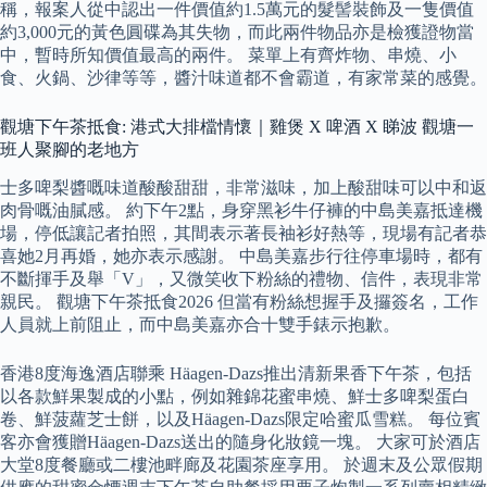
稱，報案人從中認出一件價值約1.5萬元的髮髻裝飾及一隻價值
約3,000元的黃色圓碟為其失物，而此兩件物品亦是檢獲證物當
中，暫時所知價值最高的兩件。 菜單上有齊炸物、串燒、小
食、火鍋、沙律等等，醬汁味道都不會霸道，有家常菜的感覺。
觀塘下午茶抵食: 港式大排檔情懷｜雞煲 X 啤酒 X 睇波 觀塘一
班人聚腳的老地方
士多啤梨醬嘅味道酸酸甜甜，非常滋味，加上酸甜味可以中和返
肉骨嘅油膩感。 約下午2點，身穿黑衫牛仔褲的中島美嘉抵達機
場，停低讓記者拍照，其間表示著長袖衫好熱等，現場有記者恭
喜她2月再婚，她亦表示感謝。 中島美嘉步行往停車場時，都有
不斷揮手及舉「V」，又微笑收下粉絲的禮物、信件，表現非常
親民。 觀塘下午茶抵食2026 但當有粉絲想握手及攞簽名，工作
人員就上前阻止，而中島美嘉亦合十雙手錶示抱歉。
香港8度海逸酒店聯乘 Häagen-Dazs推出清新果香下午茶，包括
以各款鮮果製成的小點，例如雜錦花蜜串燒、鮮士多啤梨蛋白
卷、鮮菠蘿芝士餅，以及Häagen-Dazs限定哈蜜瓜雪糕。 每位賓
客亦會獲贈Häagen-Dazs送出的隨身化妝鏡一塊。 大家可於酒店
大堂8度餐廳或二樓池畔廊及花園茶座享用。 於週末及公眾假期