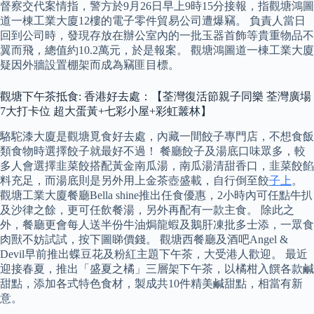
督察交代案情指，警方於9月26日早上9時15分接報，指觀塘鴻圖
道一棟工業大廈12樓的電子零件貿易公司遭爆竊。 負責人當日
回到公司時，發現存放在辦公室內的一批玉器首飾等貴重物品不
翼而飛，總值約10.2萬元，於是報案。 觀塘鴻圖道一棟工業大廈
疑因外牆設置棚架而成為竊匪目標。
觀塘下午茶抵食: 香港好去處：【荃灣復活節親子同樂 荃灣廣場
7大打卡位 超大蛋黃+七彩小屋+彩虹䕺林】
駱駝漆大廈是觀塘覓食好去處，內藏一間餃子專門店，不想食飯
類食物時選擇餃子就最好不過！ 餐廳餃子及湯底口味眾多，較
多人會選擇韭菜餃搭配黃金南瓜湯，南瓜湯清甜香口，韭菜餃餡
料充足，而湯底則是另外用上金茶壺盛載，自行倒至餃
子上
。
觀塘工業大廈餐廳Bella shine推出任食優惠，2小時內可任點牛扒
及沙律之餘，更可任飲餐湯，另外再配有一款主食。 除此之
外，餐廳更會每人送半份牛油焗龍蝦及鵝肝凍批多士添，一眾食
肉獸不妨試試，按下圖睇價錢。 觀塘西餐廳及酒吧Angel &
Devil早前推出蝶豆花及粉紅主題下午茶，大受港人歡迎。 最近
迎接春夏，推出「盛夏之橘」三層架下午茶，以橘柑入饌各款鹹
甜點，添加各式特色食材，製成共10件精美鹹甜點，相當有新
意。