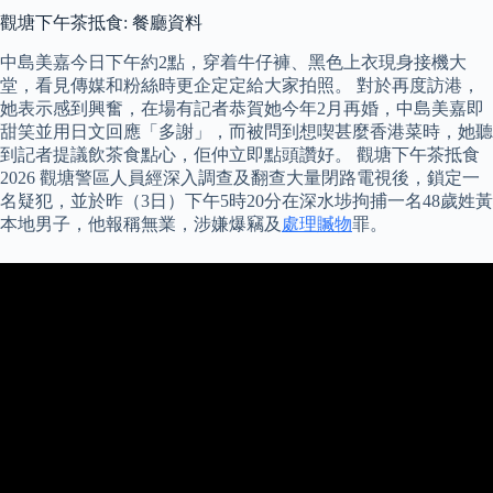
觀塘下午茶抵食: 餐廳資料
中島美嘉今日下午約2點，穿着牛仔褲、黑色上衣現身接機大
堂，看見傳媒和粉絲時更企定定給大家拍照。 對於再度訪港，
她表示感到興奮，在場有記者恭賀她今年2月再婚，中島美嘉即
甜笑並用日文回應「多謝」，而被問到想喫甚麼香港菜時，她聽
到記者提議飲茶食點心，佢仲立即點頭讚好。 觀塘下午茶抵食
2026 觀塘警區人員經深入調查及翻查大量閉路電視後，鎖定一
名疑犯，並於昨（3日）下午5時20分在深水埗拘捕一名48歲姓黃
本地男子，他報稱無業，涉嫌爆竊及
處理贓物
罪。