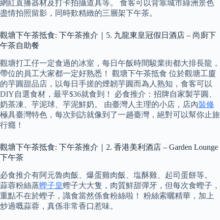
網紅直播器材及打卡拍攝道具等。 食客可以背靠城市綠洲景色
盡情拍照留影，同時歎精緻的三層架下午茶。
觀塘下午茶抵食: 下午茶推介｜5. 九龍東皇冠假日酒店 – 尚廚下
午茶自助餐
觀塘打工仔一定食過的冰室，每日午飯時間駿業街都大排長龍，
帶位的員工大家都一定好熟悉！ 觀塘下午茶抵食 位於觀塘工廈
的芋圓甜品店，以每日手搓的煙韌芋圓而為人熟知，食客可以
DIY自選食材，最平$36就食到！ 必食推介：招牌自家製芋圓、
奶茶凍、芋泥球、芋泥鮮奶。 由臺灣人主理的小店，店內
裝修
極具臺灣特色，每次到訪就像到了一趟臺灣，絕對可以幫你止旅
行癮！
觀塘下午茶抵食: 下午茶推介｜2. 香港美利酒店 – Garden Lounge
下午茶
必食推介有阿元魯肉飯、爆蛋雞肉飯、塩酥雞、起司蛋餅等。
蒜蓉粉絲蒸
蟶子皇
蟶子大大隻，肉質鮮甜彈牙，但每次食蟶子，
重點不在於蟶子，識食當然係食粉絲啦！ 粉絲索曬精華，加上
炒過嘅蒜蓉，真係非常香口惹味。