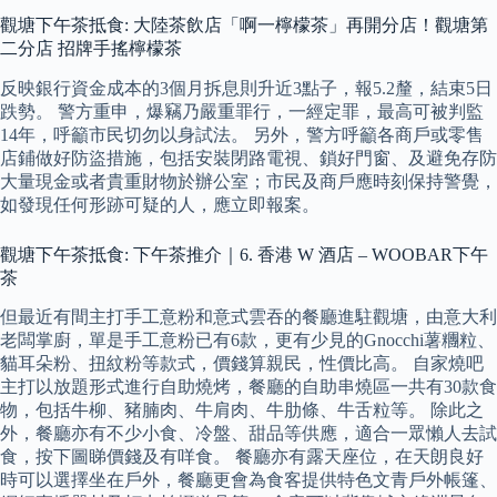
觀塘下午茶抵食: 大陸茶飲店「啊一檸檬茶」再開分店！觀塘第
二分店 招牌手搖檸檬茶
反映銀行資金成本的3個月拆息則升近3點子，報5.2釐，結束5日
跌勢。 警方重申，爆竊乃嚴重罪行，一經定罪，最高可被判監
14年，呼籲市民切勿以身試法。 另外，警方呼籲各商戶或零售
店鋪做好防盜措施，包括安裝閉路電視、鎖好門窗、及避免存防
大量現金或者貴重財物於辦公室；市民及商戶應時刻保持警覺，
如發現任何形跡可疑的人，應立即報案。
觀塘下午茶抵食: 下午茶推介｜6. 香港 W 酒店 – WOOBAR下午
茶
但最近有間主打手工意粉和意式雲吞的餐廳進駐觀塘，由意大利
老闆掌廚，單是手工意粉已有6款，更有少見的Gnocchi薯糰粒、
貓耳朵粉、扭紋粉等款式，價錢算親民，性價比高。 自家燒吧
主打以放題形式進行自助燒烤，餐廳的自助串燒區一共有30款食
物，包括牛柳、豬腩肉、牛肩肉、牛肋條、牛舌粒等。 除此之
外，餐廳亦有不少小食、冷盤、甜品等供應，適合一眾懶人去試
食，按下圖睇價錢及有咩食。 餐廳亦有露天座位，在天朗良好
時可以選擇坐在戶外，餐廳更會為食客提供特色文青戶外帳篷、