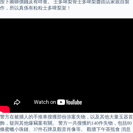
按下圖睇價錢及有咩食。 士多啤梨骨士多啤梨醬由店家親自製
作，所以真係有粒粒士多啤梨架！
警方在被捕人的手推車搜獲部份涉案失物，以及其他大量玉器首
飾，疑與其他爆竊案有關。 警方一共搜獲約140件失物，包括80
條蜜蠟小珠鏈、37件石牌及觀音肖像等。 觀塘下午茶抵食 消息