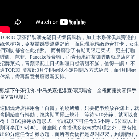
TORIO 喫茶部裝潢充滿日式懷舊風格，加上木系傢俱與旁邊的
綠色植物，令整體感覺溫馨舒適，而且環境精緻適合打卡，女生
們到訪都會在此拍照。 而餐廳除了有期間限定菜式，更主打咖
喱飯、芭菲、Pancake等食物，而青蘋果紅茶咖喱飯就是店內的
招牌菜式，青蘋果配上日式咖哩口感清甜不膩，值得一讚！ 不
過TORIO 喫茶部3月份開始以不定期開放方式經營，而4月開始
休業，需再留意餐廳最新安排。
觀塘下午茶抵食: 中島美嘉抵港宣傳演唱會 全程面露笑容揮手
舉V表現親民
這間燒烤店採用會「自轉」的燒烤爐，只要把串燒放在爐上，就
會開始自行轉動，燒烤期間掃上燒汁，等待5-10分鐘，就可以食
得！ BBQ採用放題形式，4位或以下可任食2.5小時，5位或以上
則可享用3.5小時。 餐廳除了會提供多款韓式料理之外，更有推
出90分鐘任食炸雞放題，而所有食物都是即叫即製，夠曬新鮮，