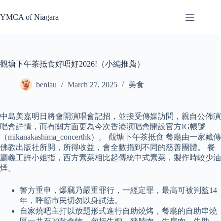
Skip
to
YMCA of Niagara
content
觀塘下午茶抵食好唔好2026!（小編推薦）
benlau
March 27, 2025
美食
中島美嘉明日將會開演唱會記招，並接受傳媒訪問，親自公佈演
唱會詳情，而有關方面更為今次香港演唱會開設官方IG帳號
（mikanakashima_concerthk）。 觀塘下午茶抵食 餐廳由一家藏傳
佛教出版社所開，所得收益，會全數捐到不同的慈善團體。 餐
廳義工許小姐指，西方素菜相比起傳統中式素菜，製作時較少油
煙。
警方重申，爆竊乃嚴重罪行，一經定罪，最高可被判監14
年，呼籲市民切勿以身試法。
自家燒吧主打以放題形式進行自助燒烤，餐廳的自助串燒