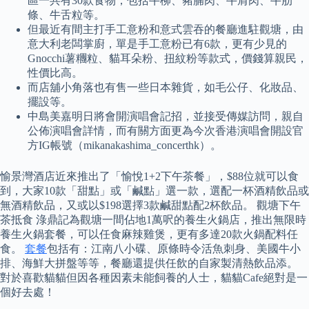
區一共有30款食物，包括牛柳、豬腩肉、牛肩肉、牛肋
條、牛舌粒等。
但最近有間主打手工意粉和意式雲吞的餐廳進駐觀塘，由
意大利老闆掌廚，單是手工意粉已有6款，更有少見的
Gnocchi薯糰粒、貓耳朵粉、扭紋粉等款式，價錢算親民，
性價比高。
而店舖小角落也有售一些日本雜貨，如毛公仔、化妝品、
擺設等。
中島美嘉明日將會開演唱會記招，並接受傳媒訪問，親自
公佈演唱會詳情，而有關方面更為今次香港演唱會開設官
方IG帳號（mikanakashima_concerthk）。
愉景灣酒店近來推出了「愉悅1+2下午茶餐」，$88位就可以食
到，大家10款「甜點」或「鹹點」選一款，選配一杯酒精飲品或
無酒精飲品，又或以$198選擇3款鹹甜點配2杯飲品。 觀塘下午
茶抵食 淥鼎記為觀塘一間佔地1萬呎的養生火鍋店，推出無限時
養生火鍋套餐，可以任食麻辣雞煲，更有多達20款火鍋配料任
食。
套餐
包括有：江南八小碟、原條時令活魚刺身、美國牛小
排、海鮮大拼盤等等，餐廳還提供任飲的自家製清熱飲品添。
對於喜歡貓貓但因各種因素未能飼養的人士，貓貓Cafe絕對是一
個好去處！