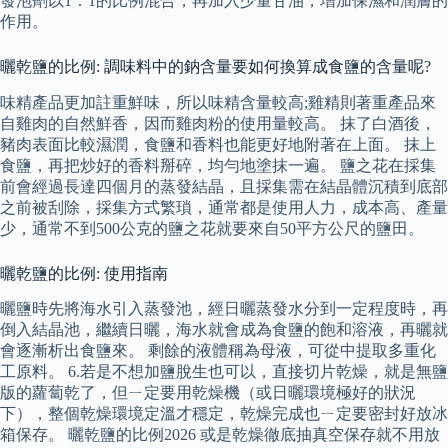
發泡劑以1：1的比例混合，再加入少量甘油，增加保濕和潤膚的
作用。
曬乾鹽的比例: 調味料中的鈉含量要如何換算成食鹽的含量呢?
味精產品更加註重鮮味，所以味精含量較高;雞精則著重產品來
自雞肉的自然鮮香，因而雞肉粉的使用量較高。 抹了白酒後，
豬肉表面比較濕潤，食鹽和香料也能更好地附著在上面。 抹上
食鹽，再把炒好的香料掰碎，均勻地塗抹一遍。 鹽之花在採集
前會經過長達四個月的蒸發結晶，且採集需在結晶體沉積到底部
之前被刮除，採集方式繁瑣，通常都是使用人力，成本高、產量
少，通常不到500公克的鹽之花就要來自50平方公尺的鹽田。
曬乾鹽的比例: 使用指南
曬鹽時先將海水引入蒸發池，經日曬蒸發水分到一定程度時，再
倒入結晶池，繼續日曬，海水就會成為食鹽的飽和溶液，再曬就
會逐漸析出食鹽來。 剩餘的液體稱為母液，可從中提取多重化
工原料。 6.若是不想加鹽脫生也可以，直接切片乾燥，就是無鹽
版的蘿蔔乾了，但ㄧ定要用乾燥機（或日曬環境極好的狀況
下），整個乾燥環境定溫才穩定，乾燥完成也ㄧ定要密封好放冰
箱保存。 曬乾鹽的比例2026 或是乾燥徹底抽真空保存就不用放