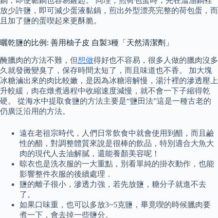
鍋，即使黏鍋也容易鏟起。 同理，煎荷包蛋時，先在溫油鍋裡
放少許鹽，即可減少蛋液黏鍋，煎出外型漂亮完整的荷包蛋，而
且加了鹽的蛋喫起來更酥脆。
曬乾鹽的比例: 善用柚子皮 自製3種「天然清潔劑」
醃臘肉的方法不難，但
想做
得好也不容易，很多人做的臘肉沒多
久就發黴變臭了，保存時間太短了，而且味道也不香。 加大塊
冰糖滷出來的肉比較嫩，是因為冰糖溶解慢，湯汁裡的滲透壓上
升較緩，肉在燉煮過程中收縮速度減慢，就不會一下子縮得乾
硬。 從海水中提取食鹽的方法主要是“鹽田法”這是一種古老的
仍廣泛沿用的方法。
遠在老祖宗時代，人們日常飲食中就會使用到醋，而且鹼
性的醋，對調整體質來說是很棒的飲品，特別適合大魚大
肉的現代人去油解膩，還能養顏美容呢！
晾衣也是洗衣服的一大重點，別看單純的掛衣動作，也能
影響整件衣服的後續處理．
鹽的離子很小，滲透力強，若先放鹽，糖分子就進不去
了。
如果口味重，也可以多放3~5克鹽，畢竟喫的時候臘肉要
煮一下，會去掉一些鹽分。