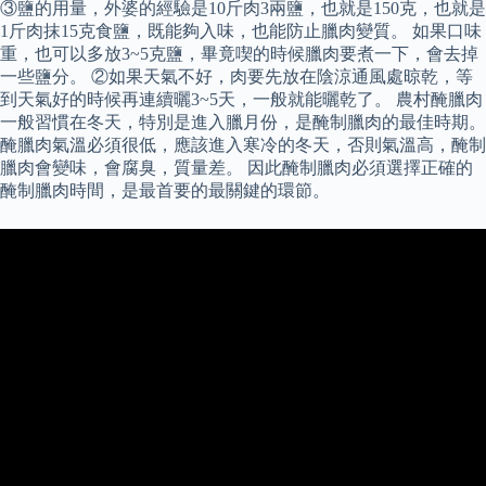
③鹽的用量，外婆的經驗是10斤肉3兩鹽，也就是150克，也就是
1斤肉抹15克食鹽，既能夠入味，也能防止臘肉變質。 如果口味
重，也可以多放3~5克鹽，畢竟喫的時候臘肉要煮一下，會去掉
一些鹽分。 ②如果天氣不好，肉要先放在陰涼通風處晾乾，等
到天氣好的時候再連續曬3~5天，一般就能曬乾了。 農村醃臘肉
一般習慣在冬天，特別是進入臘月份，是醃制臘肉的最佳時期。
醃臘肉氣溫必須很低，應該進入寒冷的冬天，否則氣溫高，醃制
臘肉會變味，會腐臭，質量差。 因此醃制臘肉必須選擇正確的
醃制臘肉時間，是最首要的最關鍵的環節。