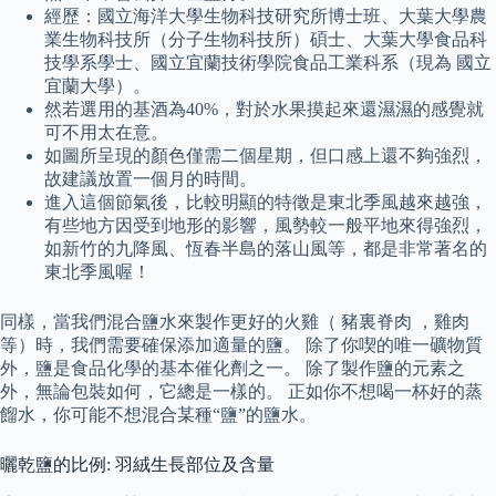
經歷：國立海洋大學生物科技研究所博士班、大葉大學農
業生物科技所（分子生物科技所）碩士、大葉大學食品科
技學系學士、國立宜蘭技術學院食品工業科系（現為 國立
宜蘭大學）。
然若選用的基酒為40%，對於水果摸起來還濕濕的感覺就
可不用太在意。
如圖所呈現的顏色僅需二個星期，但口感上還不夠強烈，
故建議放置一個月的時間。
進入這個節氣後，比較明顯的特徵是東北季風越來越強，
有些地方因受到地形的影響，風勢較一般平地來得強烈，
如新竹的九降風、恆春半島的落山風等，都是非常著名的
東北季風喔！
同樣，當我們混合鹽水來製作更好的火雞（ 豬裏脊肉 ，雞肉
等）時，我們需要確保添加適量的鹽。 除了你喫的唯一礦物質
外，鹽是食品化學的基本催化劑之一。 除了製作鹽的元素之
外，無論包裝如何，它總是一樣的。 正如你不想喝一杯好的蒸
餾水，你可能不想混合某種“鹽”的鹽水。
曬乾鹽的比例: 羽絨生長部位及含量