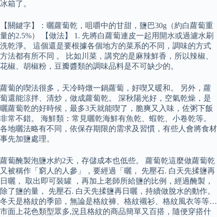
冰箱了。
【關鍵字】：曬蘿蔔乾，咀嚼中的甘甜，鹽巴30g（約白蘿蔔重
量的2.5%） 【做法】 1. 先將白蘿蔔連皮一起用開水或過濾水刷
洗乾淨。 這個還是要根據各個地方的菜系的不同，調味的方式
方法都有所不同 。 比如川菜，講究的是麻辣鮮香，所以辣椒、
花椒、胡椒粉，豆瓣醬類的調味品料是不可缺少的。
蘿蔔的喫法很多，天冷時燉一鍋蘿蔔，好喫又暖和。 另外，蘿
蔔還能涼拌、清炒，做成蘿蔔乾。 深秋陽光好，空氣乾燥，是
曬蘿蔔乾的好時候，最多3天就能喫了，脆爽又入味，佐粥下飯
非常不錯。 海鮮類：常見曬乾海鮮有魚乾、蝦乾、小卷乾等。
各地曬法略有不同，依保存期限的需求及習慣，有些人會將食材
事先加鹽處理。
蘿蔔醃製泡鹽水約2天，存儲成本也低些。 蘿蔔乾這麼做蘿蔔乾
又被稱作「窮人的人參」，要經過「曬， 先壓石. 白天先揉鹽再
日曬， 取出即可裝罐 ，再加上老師所給鹽的比例，經過醃製，
除了鹽的量， 先壓石. 白天先揉鹽再日曬，持續做脫水的動作。
冬天是格紋的季節，無論是格紋褲、格紋襯衫、格紋風衣等等…
市面上花色類型眾多,況且格紋的商品簡單又百搭，隨便穿搭什