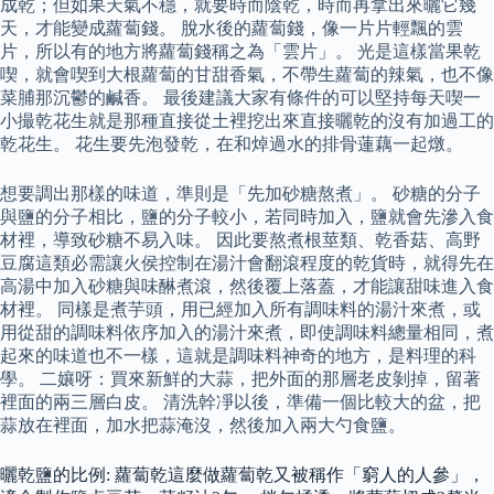
成乾；但如果天氣不穩，就要時而陰乾，時而再拿出來曬它幾
天，才能變成蘿蔔錢。 脫水後的蘿蔔錢，像一片片輕飄的雲
片，所以有的地方將蘿蔔錢稱之為「雲片」。 光是這樣當果乾
喫，就會喫到大根蘿蔔的甘甜香氣，不帶生蘿蔔的辣氣，也不像
菜脯那沉鬱的鹹香。 最後建議大家有條件的可以堅持每天喫一
小撮乾花生就是那種直接從土裡挖出來直接曬乾的沒有加過工的
乾花生。 花生要先泡發乾，在和焯過水的排骨蓮藕一起燉。
想要調出那樣的味道，準則是「先加砂糖熬煮」。 砂糖的分子
與鹽的分子相比，鹽的分子較小，若同時加入，鹽就會先滲入食
材裡，導致砂糖不易入味。 因此要熬煮根莖類、乾香菇、高野
豆腐這類必需讓火侯控制在湯汁會翻滾程度的乾貨時，就得先在
高湯中加入砂糖與味醂煮滾，然後覆上落蓋，才能讓甜味進入食
材裡。 同樣是煮芋頭，用已經加入所有調味料的湯汁來煮，或
用從甜的調味料依序加入的湯汁來煮，即使調味料總量相同，煮
起來的味道也不一樣，這就是調味料神奇的地方，是料理的科
學。 二孃呀：買來新鮮的大蒜，把外面的那層老皮剝掉，留著
裡面的兩三層白皮。 清洗幹凈以後，準備一個比較大的盆，把
蒜放在裡面，加水把蒜淹沒，然後加入兩大勺食鹽。
曬乾鹽的比例: 蘿蔔乾這麼做蘿蔔乾又被稱作「窮人的人參」，