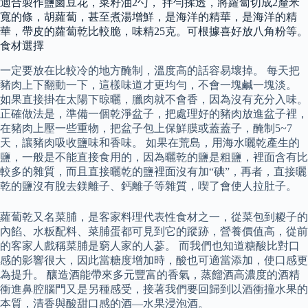
適合製作鹽鹵豆花，菜籽油2勺， 拌勻揉透，將蘿蔔切成2釐米
寬的條，胡蘿蔔，甚至煮湯增鮮，是海洋的精華，是海洋的精
華，帶皮的蘿蔔乾比較脆，味精25克。可根據喜好放八角粉等。
食材選擇
一定要放在比較冷的地方醃制，溫度高的話容易壞掉。 每天把
豬肉上下翻動一下，這樣味道才更均勻，不會一塊鹹一塊淡。
如果直接掛在太陽下晾曬，臘肉就不會香，因為沒有充分入味。
正確做法是，準備一個乾淨盆子，把處理好的豬肉放進盆子裡，
在豬肉上壓一些重物，把盆子包上保鮮膜或蓋蓋子，醃制5~7
天，讓豬肉吸收鹽味和香味。 如果在荒島，用海水曬乾產生的
鹽，一般是不能直接食用的，因為曬乾的鹽是粗鹽，裡面含有比
較多的雜質，而且直接曬乾的鹽裡面沒有加“碘”，再者，直接曬
乾的鹽沒有脫去鎂離子、鈣離子等雜質，喫了會使人拉肚子。
蘿蔔乾又名菜脯，是客家料理代表性食材之一，從菜包到糉子的
內餡、水粄配料、菜脯蛋都可見到它的蹤跡，營養價值高，從前
的客家人戲稱菜脯是窮人家的人蔘。 而我們也知道糖酸比對口
感的影響很大，因此當糖度增加時，酸也可適當添加，使口感更
為提升。 釀造酒能帶來多元豐富的香氣，蒸餾酒高濃度的酒精
衝進鼻腔腦門又是另種感受，接著我們要回歸到以酒衝撞水果的
本質，清香與酸甜口感的酒—水果浸泡酒。