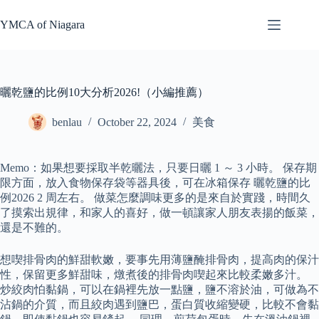
Skip
to
YMCA of Niagara
content
曬乾鹽的比例10大分析2026!（小編推薦）
benlau
October 22, 2024
美食
Memo：如果想要採取半乾曬法，只要日曬 1 ～ 3 小時。 保存期
限方面，放入食物保存袋等器具後，可在冰箱保存 曬乾鹽的比
例2026 2 周左右。 做菜怎麼調味更多的是來自於實踐，時間久
了摸索出規律，和家人的喜好，做一頓讓家人朋友表揚的飯菜，
還是不難的。
想喫排骨肉的鮮甜軟嫩，要事先用薄鹽醃排骨肉，提高肉的保汁
性，保留更多鮮甜味，燉煮後的排骨肉喫起來比較柔嫩多汁。
炒絞肉怕黏鍋，可以在鍋裡先放一點鹽，鹽不溶於油，可做為不
沾鍋的介質，而且絞肉遇到鹽巴，蛋白質收縮變硬，比較不會黏