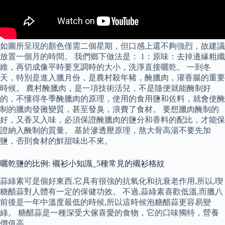
如圖所呈現的顏色僅需二個星期，但口感上還不夠強烈，故建議
放置一個月的時間。 我們鄉下做法是： 1：原味：去掉邊緣粗纖
維，再切成像平時要烹調時的大小，洗淨直接曬乾。 一到冬
天，特別是進入臘月份，是農村殺年豬，醃臘肉，灌香腸的重要
時候。 農村醃臘肉，是一項技術活兒，不是隨便就能醃制好
的，不懂得冬季醃臘肉的原理，使用的食用鹽和佐料，就會使醃
制的臘肉發黴變質，甚至發臭，浪費了食材。 要想臘肉醃制的
好，又香又入味，必須保證醃臘肉的鹽分和香料的配比，才能保
證納入醃制的質量。 基於滲透壓原理，熬大骨高湯不要先加
鹽，否則食材的鮮甜味出不來。
曬乾鹽的比例: 襯衫小知識_5種常見的襯衫格紋
蒜綠素可是個好東西,它具有很強的抗氧化和抗衰老作用,所以,喫
糖醋蒜對人體有一定的保健功效。 不過,蒜綠素喜歡低溫,而臘八
前後是一年中溫度最低的時候,所以這時候泡糖醋蒜更容易變
綠。 糖醋蒜是一種深受大傢喜愛的食物，它的口味獨特，營養
價值高。