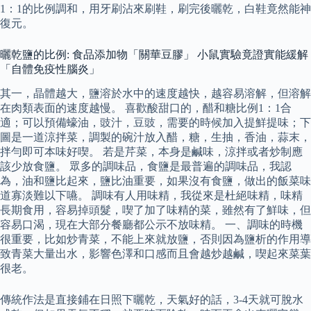
1：1的比例調和，用牙刷沾來刷鞋，刷完後曬乾，白鞋竟然能神
復元。
曬乾鹽的比例: 食品添加物「關華豆膠」 小鼠實驗竟證實能緩解
「自體免疫性腦炎」
其一，晶體越大，鹽溶於水中的速度越快，越容易溶解，但溶解
在肉類表面的速度越慢。 喜歡酸甜口的，醋和糖比例1：1合
適；可以預備蠔油，豉汁，豆豉，需要的時候加入提鮮提味；下
圖是一道涼拌菜，調製的碗汁放入醋，糖，生抽，香油，蒜末，
拌勻即可本味好喫。 若是芹菜，本身是鹹味，涼拌或者炒制應
該少放食鹽。 眾多的調味品，食鹽是最普遍的調味品，我認
為，油和鹽比起來，鹽比油重要，如果沒有食鹽，做出的飯菜味
道寡淡難以下嚥。 調味有人用味精，我從來是杜絕味精，味精
長期食用，容易掉頭髮，喫了加了味精的菜，雖然有了鮮味，但
容易口渴，現在大部分餐廳都公示不放味精。 一、調味的時機
很重要，比如炒青菜，不能上來就放鹽，否則因為鹽析的作用導
致青菜大量出水，影響色澤和口感而且會越炒越鹹，喫起來菜葉
很老。
傳統作法是直接鋪在日照下曬乾，天氣好的話，3-4天就可脫水