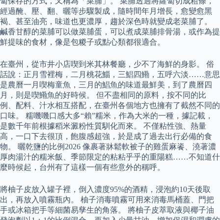
蔔保存的方式，又稱為「菜脯」。 菜脯透過將蘿蔔切成粗條，
經過醃、壓、翻、曬等步驟製成，隨時間年月增長，愈變愈黑
褐、甚至油亮，味道也更濃厚，趨於深色時就變成老菜脯了。
鹹香甘醇的菜脯可以做菜脯蛋，可以煮成菜脯排骨湯，或作為提
鮮提味的食材，像是包糉子或點心類都很適合。
在臺州，從市井小店喫到米其林餐廳，少不了海鮮的身影。 俗
話說：正月雪裡梅，二月桃花鯔，三鯧四鰳，五呼六淡……意思
是農曆一月喫梅童魚，三月的鯧魚的味道最鮮美，到了農曆四
月，則是喫鰳魚的好時候。 但不盡相同的原料，按不同的比
例、配料、汁水相互搭配，在臺州各個地方也擁有了截然不同的
口味。 糯嘰嘰口感大多“賴”糯米，作為大米的一種，據記載，
是數千年前根據稻米澱粉性質馴化而來。 不僅粘性強、熱量
高，一口下去很頂，飽腹感超強，於是成了過去出行必備的食
物。 曬乾鹽的比例2026 像裹著牀鬆軟被子的雞蛋麻餈、澆著濃
厚肉湯汁的糯米飯、季節限定的粘粘乎乎的重陽糕……不知道什
麼時候起，台州有了這樣一個有些意外的稱呼。
將柚子皮放入罐子裡，倒入濃度95%的酒精，浸泡約10天後取
出，再放入噴霧瓶內。 柚子消毒噴霧可用來消毒馬桶蓋、門把
手或冰箱把手等細菌易孳生的角落。 將柚子皮萃取液與椰子油