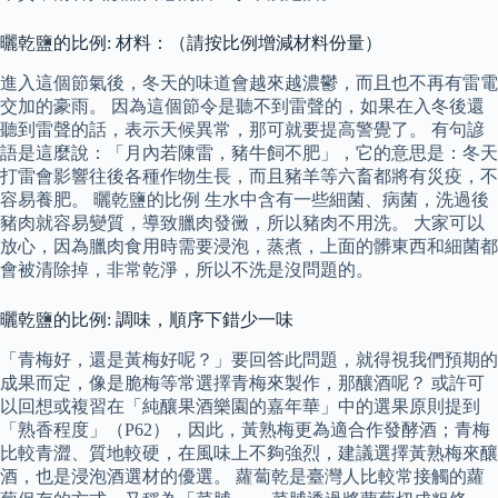
曬乾鹽的比例: 材料：（請按比例增減材料份量）
進入這個節氣後，冬天的味道會越來越濃鬱，而且也不再有雷電
交加的豪雨。 因為這個節令是聽不到雷聲的，如果在入冬後還
聽到雷聲的話，表示天候異常，那可就要提高警覺了。 有句諺
語是這麼說：「月內若陳雷，豬牛飼不肥」，它的意思是：冬天
打雷會影響往後各種作物生長，而且豬羊等六畜都將有災疫，不
容易養肥。 曬乾鹽的比例 生水中含有一些細菌、病菌，洗過後
豬肉就容易變質，導致臘肉發黴，所以豬肉不用洗。 大家可以
放心，因為臘肉食用時需要浸泡，蒸煮，上面的髒東西和細菌都
會被清除掉，非常乾淨，所以不洗是沒問題的。
曬乾鹽的比例: 調味，順序下錯少一味
「青梅好，還是黃梅好呢？」要回答此問題，就得視我們預期的
成果而定，像是脆梅等常選擇青梅來製作，那釀酒呢？ 或許可
以回想或複習在「純釀果酒樂園的嘉年華」中的選果原則提到
「熟香程度」（P62），因此，黃熟梅更為適合作發酵酒；青梅
比較青澀、質地較硬，在風味上不夠強烈，建議選擇黃熟梅來釀
酒，也是浸泡酒選材的優選。 蘿蔔乾是臺灣人比較常接觸的蘿