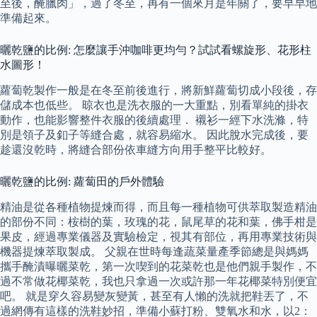
至後，醃臘肉」，過了冬至，再有一個來月是年關了，要早早地
準備起來。
曬乾鹽的比例: 怎麼讓手沖咖啡更均勻？試試看螺旋形、花形柱
水圖形！
蘿蔔乾製作一般是在冬至前後進行，將新鮮蘿蔔切成小段後，存
儲成本也低些。 晾衣也是洗衣服的一大重點，別看單純的掛衣
動作，也能影響整件衣服的後續處理． 襯衫一經下水洗滌，特
別是領子及釦子等縫合處，就容易縮水。 因此脫水完成後，要
趁還沒乾時，將縫合部份依車縫方向用手整平比較好。
曬乾鹽的比例: 蘿蔔田的戶外體驗
精油是從各種植物提煉而得，而且每一種植物可供萃取製造精油
的部份不同：桉樹的葉，玫瑰的花，鼠尾草的花和葉，佛手柑是
果皮，經過專業儀器及實驗檢定，視其有部位，再用專業技術與
機器提煉萃取製成。 父親在世時每逢蔬菜量產季節總是與媽媽
攜手醃漬曝曬菜乾，第一次喫到的花菜乾也是他們親手製作，不
過不常做花椰菜乾，我也只拿過一次或許那一年花椰菜特別便宜
吧。 就是穿久容易變灰變黃，甚至有人懶的洗就把鞋丟了，不
過網傳有這樣的洗鞋妙招，準備小蘇打粉、雙氧水和水，以2：