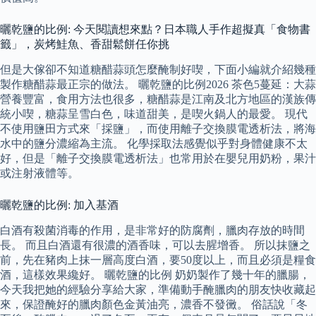
曬乾鹽的比例: 今天閱讀想來點？日本職人手作超擬真「食物書
籤」，炭烤鮭魚、香甜鬆餅任你挑
但是大傢卻不知道糖醋蒜頭怎麼醃制好喫，下面小編就介紹幾種
製作糖醋蒜最正宗的做法。 曬乾鹽的比例2026 茶色5蔓延：大蒜
營養豐富，食用方法也很多，糖醋蒜是江南及北方地區的漢族傳
統小喫，糖蒜呈雪白色，味道甜美，是喫火鍋人的最愛。 現代
不使用鹽田方式來「採鹽」，而使用離子交換膜電透析法，將海
水中的鹽分濃縮為主流。 化學採取法感覺似乎對身體健康不太
好，但是「離子交換膜電透析法」也常用於在嬰兒用奶粉，果汁
或注射液體等。
曬乾鹽的比例: 加入基酒
白酒有殺菌消毒的作用，是非常好的防腐劑，臘肉存放的時間
長。 而且白酒還有很濃的酒香味，可以去腥增香。 所以抹鹽之
前，先在豬肉上抹一層高度白酒，要50度以上，而且必須是糧食
酒，這樣效果纔好。 曬乾鹽的比例 奶奶製作了幾十年的臘腸，
今天我把她的經驗分享給大家，準備動手醃臘肉的朋友快收藏起
來，保證醃好的臘肉顏色金黃油亮，濃香不發黴。 俗話說「冬