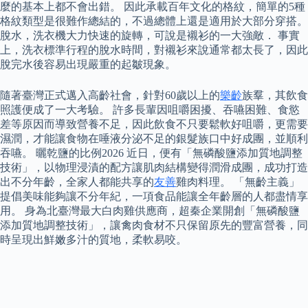
麼的基本上都不會出錯。 因此承載百年文化的格紋，簡單的5種
格紋類型是很難作總結的，不過總體上還是適用於大部分穿搭。
脫水，洗衣機大力快速的旋轉，可說是襯衫的一大強敵． 事實
上，洗衣標準行程的脫水時間，對襯衫來說通常都太長了，因此
脫完水後容易出現嚴重的起皺現象。
隨著臺灣正式邁入高齡社會，針對60歲以上的
樂齡
族羣，其飲食
照護便成了一大考驗。 許多長輩因咀嚼困擾、吞嚥困難、食慾
差等原因而導致營養不足，因此飲食不只要鬆軟好咀嚼，更需要
濕潤，才能讓食物在唾液分泌不足的銀髮族口中好成團，並順利
吞嚥。 曬乾鹽的比例2026 近日，便有「無磷酸鹽添加質地調整
技術」，以物理浸漬的配方讓肌肉結構變得潤滑成團，成功打造
出不分年齡，全家人都能共享的
友善
雞肉料理。 「無齡主義」
提倡美味能夠讓不分年紀，一項食品能讓全年齡層的人都盡情享
用。 身為北臺灣最大白肉雞供應商，超秦企業開創「無磷酸鹽
添加質地調整技術」，讓禽肉食材不只保留原先的豐富營養，同
時呈現出鮮嫩多汁的質地，柔軟易咬。