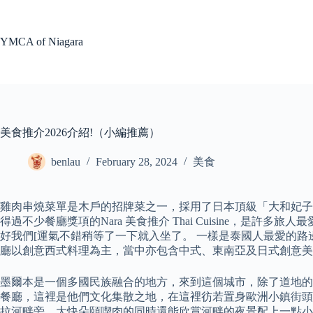
Skip
to
content
YMCA of Niagara
美食推介2026介紹!（小編推薦）
benlau
February 28, 2024
美食
雞肉串燒菜單是木戶的招牌菜之一，採用了日本頂級「大和妃
得過不少餐廳獎項的Nara 美食推介 Thai Cuisine
好我們[運氣不錯稍等了一下就入坐了。 一樣是泰國人最愛的
廳以創意⻄式料理為主，當中亦包含中式、東南亞及日式創意美
墨爾本是一個多國民族融合的地方，來到這個城市，除了道地的澳洲
餐廳，這裡是他們文化集散之地，在這裡彷若置身歐洲小鎮街頭，處處洋溢
拉河畔旁，大快朵頤喫肉的同時還能欣賞河畔的夜景配上一點小酒，人