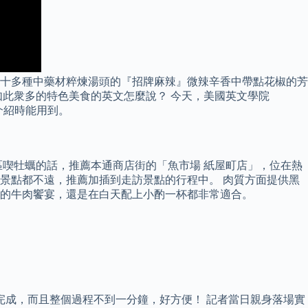
十多種中藥材粹煉湯頭的『招牌麻辣』微辣辛香中帶點花椒的芳
如此衆多的特色美食的英文怎麼說？ 今天，美國英文學院
人介紹時能用到。
市區喫牡蠣的話，推薦本通商店街的「魚市場 紙屋町店」，位在熱
氣景點都不遠，推薦加插到走訪景點的行程中。 肉質方面提供黑
的牛肉饗宴，還是在白天配上小酌一杯都非常適合。
完成，而且整個過程不到一分鐘，好方便！ 記者當日親身落場實