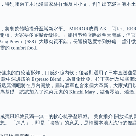
，特別聯乘了本地漫畫家林祥焜及甘小文，創作出充滿香港本土
飲體驗提升至嶄新水平。 MIRROR成員 AK、阿Jer、ER
串燒店開張，大家要多啲嚟食飯啦。」據指串燒店將於明天開幕，但官
ing Prawn（$88）大蝦肉質不錯，長通粉熟度恰到好處，醬汁微辣醒
mfort food。
較健康的白絞油酥炸，口感外脆內軟；後者則選用了日本直送雞
的 Espresso Blend，為哥倫比亞、拉丁美洲及埃塞俄比亞的
時，店員透露酒吧將在月內開放，屆時酒單也會來個大革新，大家拭
礎，試試加入了泡菜元素的 Kimchi Mary，結合琴酒、
威夷風班戟及獨一無二的軟心梳乎釐班戟。 美食推介 開放式的
的理想。 「炑八」，即是「喫貨」的意思，是韓國本地人流行的俚