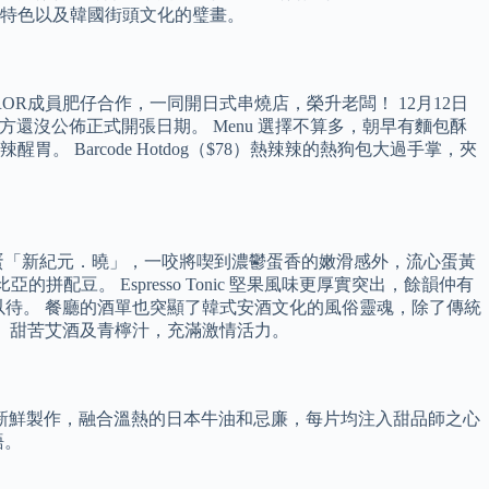
特色以及韓國街頭文化的璧畫。
ROR成員肥仔合作，一同開日式串燒店，榮升老闆！ 12月12日
方還沒公佈正式開張日期。 Menu 選擇不算多，朝早有麵包酥
胃。 Barcode Hotdog（$78）熱辣辣的熱狗包大過手掌，夾
蛋「新紀元．曉」，一咬將喫到濃鬱蛋香的嫩滑感外，流心蛋黃
拼配豆。 Espresso Tonic 堅果風味更厚實突出，餘韻仲有
目以待。 餐廳的酒單也突顯了韓式安酒文化的風俗靈魂，除了傳統
燒酒、甜苦艾酒及青檸汁，充滿激情活力。
新鮮製作，融合溫熱的日本牛油和忌廉，每片均注入甜品師之心
語。