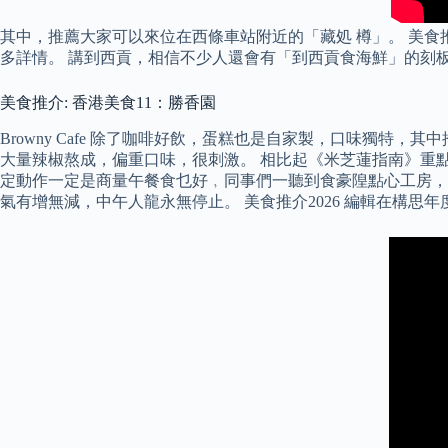
其中，推薦大家可以來位在西條車站附近的「藏処 樽」。 美食推介
多詳情。 講到西貢，相信不少人還會有「到西貢食海鮮」的刻
美食推介: 香港美食11：勝香園
Browny Cafe 除了咖啡好飲，蛋糕也是自家製，口味獨
大量辣椒熬成，偏重口味，很刺激。 相比起《米芝蓮指南》重點
定動作一定是商量午餐食乜好﹐同事們一聽到食豪隍點心工房，
氣有增無減，中午人龍永無停止。 美食推介2026 編輯在構