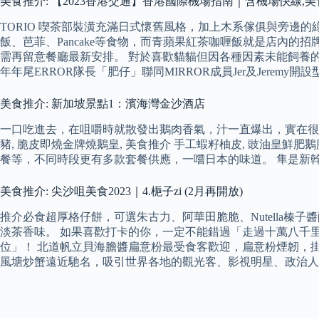
美食推介: 【2023香港交通】香港國際機場指南｜含機場快線,美食購
TORIO 喫茶部裝潢充滿日式懷舊風格，加上木系傢俱與旁邊
飯、芭菲、Pancake等食物，而青蘋果紅茶咖喱飯就是店內的
需再留意餐廳最新安排。 對於喜歡貓貓但因各種因素未能飼養的人士，
年年尾ERROR隊長「肥仔」聯同MIRROR成員Jer及Jeremy開設
美食推介: 新加坡景點1：濱海灣金沙酒店
一口吃進去，在咀嚼時就散發出鵝肉香氣，汁一直爆出，實在很好
豬, 脆皮即燒金牌燒鵝皇, 美食推介 手工蝦籽柚皮, 豉油皇
餐等，不同時段更有多款套餐供應，一嚐日本的味道。 隼是新
美食推介: 尖沙咀美食2023｜4.梔子zi (2月再開放)
推介必食超厚格仔餅，可選朱古力、阿華田脆脆、Nutella
淡茶香味。 如果喜歡打卡的你，一定不能錯過「走過十萬八千里
位」！ 北道帆立貝海膽醬扁意粉最受食客歡迎，扁意粉煙韌，掛
風塘炒蟹遠近馳名，吸引世界各地的觀光客、影視明星、政治人