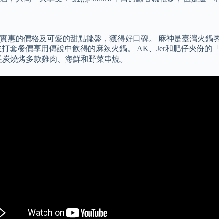
實惠的價格及可愛的甜點擺盤，獲得好口碑。 麻神是臺灣火鍋
餐價享用傳說中飲得的麻辣火鍋。 AK、Jer和肥仔夾份的「影之
，以備長炭燒烤多款雞肉、海鮮和野菜串燒。