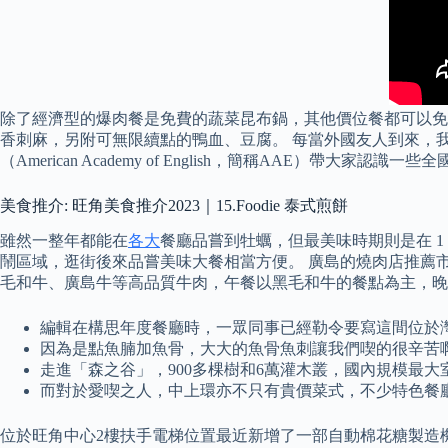
除了經濟型的爆肉餐是免費的蔬菜昆布鍋，其他價位餐都可以免
香刺麻，另附可無限續點的鴨血、豆腐。 每當外國友人到來，
（American Academy of English，簡稱AAE）
美食推介: 旺角美食推介2023｜15.Foodie 泰式煎餅
雖然一整年都能在
各大
餐廳品嘗到牡蠣，但最美味時期則是在 1
鬧區域，逛街後來品嘗美味大餐相當方便。 廣島的燒肉店推薦市
毛和牛、廣島牛等高品質牛肉，午餐以黑毛和牛的餐點為主，晚
編輯在構思年度餐廳時，一眾同事已經勒令要寫這間位於
因為是點魚腩加魚骨，大大的魚骨魚刺讓我們喫的很辛苦
走進「森之谷」，900多棵樹和6萬灌木叢，國內規模最
而對於愛喫之人，中上環亦不只有貴價菜式，不少特色餐
位於旺角中心2樓扶手電梯位置最近新增了一部自動棉花糖製造