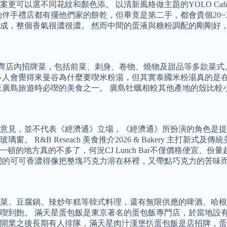
以選不同花紋和顏色添。 以清新風格做主題的YOLO Cafe 
伴手禮店都有擺他們家的餅乾，但畢竟是第二手，都會貴個20~
成，整個香氣很濃很濃。 然而中間的蛋液與糖粉調配的剛剛好
可以一次過食齊店內招牌菜，包括前菜、刺身、卷物、燒物及甜品等多
多人會覺得來曼谷為什麼要喫米粉湯，但其實泰國米粉湯真的是
來廣島旅遊時必喫的美食之一。 廣島牡蠣相較其他產地的殼比較
代表《經濟通》立場，《經濟通》所扮演的角色是提供一個自由言論平臺。
B Reseach 美食推介2026 & Bakery 主打新式及傳統
的地方真的不多了，何況CJ Lunch Bar不僅價格便宜、份量超
們的可可香濃得像把整塊巧克力溶在杯裡，又帶點巧克力的苦味
菜、豆腐鍋、辣炒年糕等韓式料理，還有無限供應的啤酒、哈根
到飽。 滿天星蛋包飯是東京著名的蛋包飯專門店，於當地設有8間
開業之後長期有人排隊，滿天星肉汁漢堡扒蛋包飯是店招牌，蛋