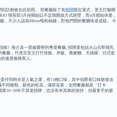
們到訪都會在此拍照。 而餐廳除了有
期間
限定菜式，更主打咖喱
RIO 喫茶部3月份開始以不定期開放方式經營，而4月開始休業，
餐廳，不少人認為Mirror呃粉絲錢，對他們開的餐廳味道成疑。 今
。
指南》推介及一星級榮譽的粵菜餐廳, 招牌菜包括火山石即燒乳
概念的餐廳，竹虎京堂主打竹筒飯、丼飯、蕎麥麵、天婦羅、日式套
快的速度服務客人。
 雞蛋仔同時亦是人氣之選，有13種口味，其中伯爵茶口味散發淡
掛滿不同種類、顏色的乾花，滿室花香，全間餐廳都是「打卡
業20~30年不算老招牌，也沒有米其林的加持，但最拿手的避