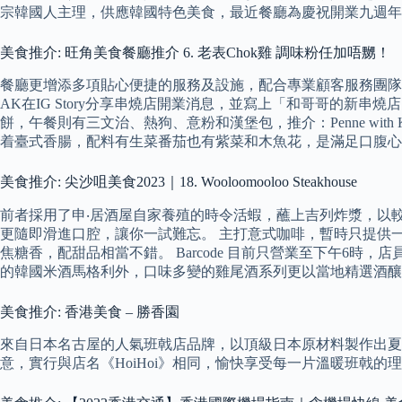
宗韓國人主理，供應韓國特色美食，最近餐廳為慶祝開業九週年
美食推介: 旺角美食餐廳推介 6. 老表Chok雞 調味粉任加唔嬲！
餐廳更增添多項貼心便捷的服務及設施，配合專業顧客服務團隊，將餐
AK在IG Story分享串燒店開業消息，並寫上「和哥哥的新
餅，午餐則有三文治、熱狗、意粉和漢堡包，推介：Penne with K
着臺式香腸，配料有生菜番茄也有紫菜和木魚花，是滿足口腹心靈的 co
美食推介: 尖沙咀美食2023｜18. Wooloomooloo Steakhouse
前者採用了申‧居酒屋自家養殖的時令活蝦，蘸上吉列炸漿，以
更隨即滑進口腔，讓你一試難忘。 主打意式咖啡，暫時只提供一款中深烘焙
焦糖香，配甜品相當不錯。 Barcode 目前只營業至下午6
的韓國米酒馬格利外，口味多變的雞尾酒系列更以當地精選酒釀為基
美食推介: 香港美食 – 勝香園
來自日本名古屋的人氣班戟店品牌，以頂級日本原材料製作出夏
意，實行與店名《HoiHoi》相同，愉快享受每一片溫暖班戟