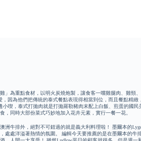
子雞」為重點食材，以明火炭燒炮製，讓食客一嚐雞腿肉、雞頸
，是許多旅人最愛，因為他們把傳統的泰式餐點表現得相當到位，而且餐
路邊小喫，泰式打拋肉就是打拋羅勒豬肉末配上白飯、煎蛋的國民
⻝，同時大部份菜式巧妙地加入花卉元素，實行一餐一花。
牛排外，絕對不可錯過的就是義大利料理啦！ 墨爾本的Lygon 
著熱情的氛圍。 編輯今天要推薦的是在墨爾本的牛排餐廳中相對平價的L
間一大享受！ 雖然Ludlow平日的顧客就很多，但是週一和週三的