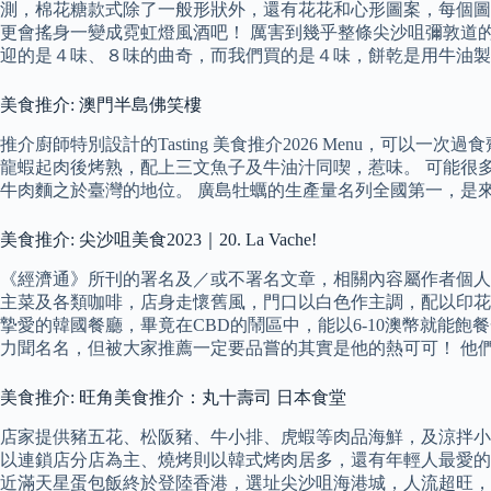
測，棉花糖款式除了一般形狀外，還有花花和心形圖案，每個圖案更可
更會搖身一變成霓虹燈風酒吧！ 厲害到幾乎整條尖沙咀彌敦道的
迎的是４味、８味的曲奇，而我們買的是４味，餅乾是用牛油製
美食推介: 澳門半島佛笑樓
推介廚師特別設計的Tasting 美食推介2026 Menu，
龍蝦起肉後烤熟，配上三文魚子及牛油汁同喫，惹味。 可能很
牛肉麵之於臺灣的地位。 廣島牡蠣的生產量名列全國第一，是
美食推介: 尖沙咀美食2023｜20. La Vache!
《經濟通》所刊的署名及／或不署名文章，相關內容屬作者個人意見，並不
主菜及各類咖啡，店身走懷舊風，門口以白色作主調，配以印花玻璃窗。 R&
摯愛的韓國餐廳，畢竟在CBD的鬧區中，能以6-10澳幣就能飽餐一頓
力聞名名，但被大家推薦一定要品嘗的其實是他的熱可可！ 他
美食推介: 旺角美食推介：丸十壽司 日本食堂
店家提供豬五花、松阪豬、牛小排、虎蝦等肉品海鮮，及涼拌小
以連鎖店分店為主、燒烤則以韓式烤肉居多，還有年輕人最愛的喫
近滿天星蛋包飯終於登陸香港，選址尖沙咀海港城，人流超旺，