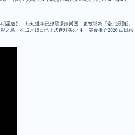
界明星級別，短短幾年已經震懾娛樂圈，更被譽為「臺北最難訂
鳥」在12月18日已正式進駐尖沙咀！ 美食推介2026 由日籍