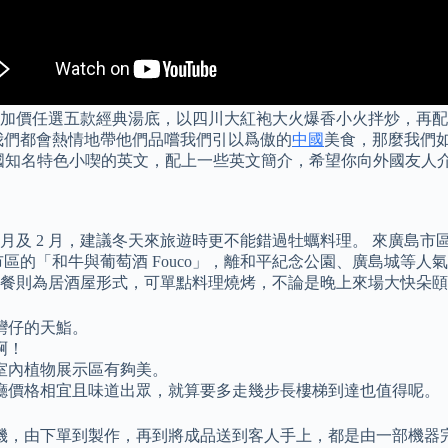
加價任選五款經典湯底，以四川大紅袍大火爆香小火拌炒，再配
我們都會熱情地帶他們品嚐我們引以爲傲的
中國
美食，那麼我們
帶大家認識一些全國知名特色小喫的英文，配上一些英文簡介，希望你向外國友
 月及 2 月，建議冬天來旅遊時更不能錯過牡蠣料理。 來廣島
區的「和牛與葡萄酒 Fouco」，離和平紀念公園、廣島城等人
餐則為居酒屋形式，可單點料理燒烤，不論是晚上來場大快朵頤
灣仔的天鮨。
啊！
大室內植物展示區有夠美。
廳價格相宜且味道出眾，就算要多走幾步長樓梯到達也值得呢。
機，由下單到製作，再到將成品送到客人手上，都是由一部機器