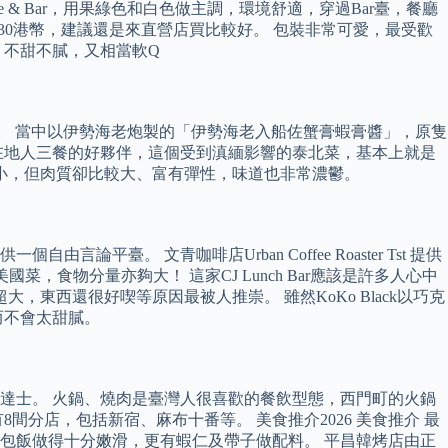
& Bar，用果綠色和白色做主調，環境舒適，穿過Bar臺，餐廳
30港幣，建議還是來直營店買比較好。 包裝非常可愛，最受歡
，不甜不膩，又相當軟Q
款菜式。 當中以伊勢海老炮製的「伊勢海老入船佐蟹膏蝦膏醬」，原隻
在地人三餐的好夥伴，這個受到滇緬影響的泰北菜，基本上就是
小，但肉質卻比較大、富有彈性，味道也非常濃鬱。
 文青咖啡店Urban Coffee Roaster Tst 提供
美國菜，食物分量亦夠大！ 這家CJ Lunch Bar應該是許多人心中
大，東西還很好喫等原因最被人推崇。 雖然KoKo Black以巧克
而不會太甜膩。
達士。 火鍋、燒肉是臺灣人很喜歡的餐飲型態，西門町的火鍋
分店，包括新宿、麻布十番等。 美食推介2026 美食推介 最
包飯做得十分嫩滑，更有蝦仁及帶子做配料。 平昌韓烤店由正