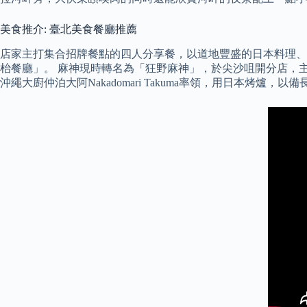
美食推介: 臺北美食餐廳推薦
店家主打集合招牌餐點的四人分享餐，以道地豐盛的日本料理、
枱餐廳」。 麻神現時轉名為「狂野麻神」，於尖沙咀開分店，主打套
沖繩大廚仲泊大阿Nakadomari Takuma率領，用日本烤爐