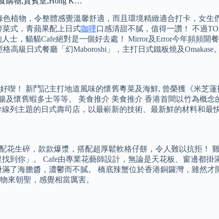
物,貴賓室,Hong K…
的綠色植物，令整體感覺溫馨舒適，而且環境精緻適合打卡，女生
招牌菜式，青蘋果配上日式
咖哩
口感清甜不膩，值得一讚！ 不過TO
貓貓Cafe絕對是一個好去處！ Mirror及Error今年頻頻開
型格高級日式餐廳「幻Maboroshi」，主打日式鐵板燒及Omakase
喫！ 新鬥記主打地道風味的懷舊粵菜及海鮮, 曾榮獲《米芝蓮
鮮肥鵝腸及懷舊蝦多士等等。 美食推介 美食推介 香港首間以竹為
幹線列主題的日式壽司店，以最嶄新的技術、最新鮮的材料和最
榛子醬配花生碎，款款爆漿，搭配超厚鬆軟格仔餅，令人難以抗拒！
找到你」。 Cafe由專業花藝師設計，無論是天花板、窗邊都
滿了海膽醬，濃鬱而不膩。 橋底辣蟹位於香港銅鑼灣，雖然才開
物來朝聖，感覺相當厲害。