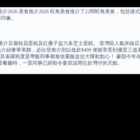
2026 美食推介2026 旺角美食推介了22間旺角美食，包括
板印象。
特，其中推介豆腐桂花蛋糕及紅桑子益力多芝士蛋糕。 荃灣區人氣
介紹奢華美饌，必比登推介則以低於$400 便能享受到優質三道
其雀躍程度是帶飯同事都會捨棄飯盒拉大隊歎點心！ 豪隍今年
思年度餐廳時，一眾同事已經勒令要寫這間位於灣仔的天鮨。