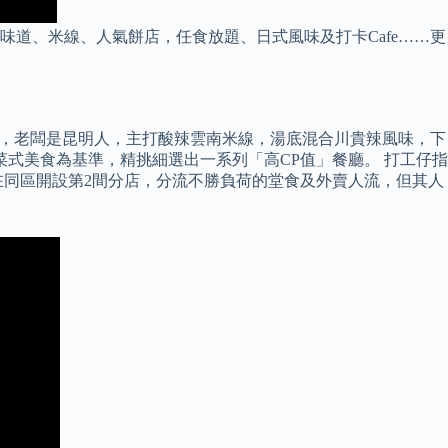
港式味道、米線、人氣餅店，任食放題、日式風味及打卡Cafe……更
米線店，老闆是昆明人，主打酸辣雲南米線，湯底混合川貴辣風味，下
菜式美食為基準，精挑細選出一系列「高CP值」餐廳。 打工仔指
在同區開設第2間分店，分流不勝負荷的堂食及外賣人流，但其人