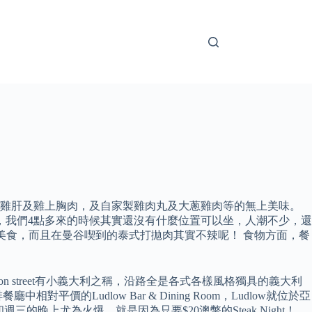
、雞肝及雞上胸肉，及自家製雞肉丸及大蔥雞肉等的無上美味。
點精緻，我們4點多來的時候其實還沒有什麼位置可以坐，人潮不少，還
美食，而且在曼谷喫到的泰式打拋肉其實不辣呢！ 食物方面，餐
street有小義大利之稱，沿路全是各式各樣風格獨具的義大利
udlow Bar & Dining Room，Ludlow就位於亞
晚上尤為火爆，就是因為只要$20澳幣的Steak Night！