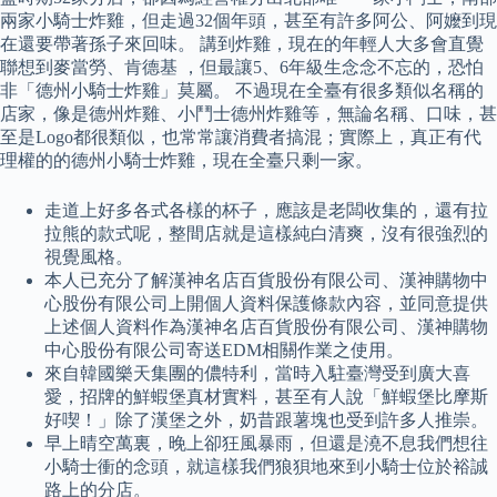
兩家小騎士炸雞，但走過32個年頭，甚至有許多阿公、阿嬤到現
在還要帶著孫子來回味。 講到炸雞，現在的年輕人大多會直覺
聯想到麥當勞、肯德基 ，但最讓5、6年級生念念不忘的，恐怕
非「德州小騎士炸雞」莫屬。 不過現在全臺有很多類似名稱的
店家，像是德州炸雞、小鬥士德州炸雞等，無論名稱、口味，甚
至是Logo都很類似，也常常讓消費者搞混；實際上，真正有代
理權的的德州小騎士炸雞，現在全臺只剩一家。
走道上好多各式各樣的杯子，應該是老闆收集的，還有拉
拉熊的款式呢，整間店就是這樣純白清爽，沒有很強烈的
視覺風格。
本人已充分了解漢神名店百貨股份有限公司、漢神購物中
心股份有限公司上開個人資料保護條款內容，並同意提供
上述個人資料作為漢神名店百貨股份有限公司、漢神購物
中心股份有限公司寄送EDM相關作業之使用。
來自韓國樂天集團的儂特利，當時入駐臺灣受到廣大喜
愛，招牌的鮮蝦堡真材實料，甚至有人說「鮮蝦堡比摩斯
好喫！」除了漢堡之外，奶昔跟薯塊也受到許多人推崇。
早上晴空萬裏，晚上卻狂風暴雨，但還是澆不息我們想往
小騎士衝的念頭，就這樣我們狼狽地來到小騎士位於裕誠
路上的分店。