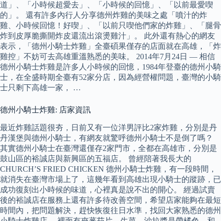
道」、「小時候超愛去」、「小時候的回憶」、「以前最愛喫
的」。 還有許多內行人分享德州炸雞的美味之處「噴汁的炸
雞、小時候回憶！好喫」、「以前只喫他們家的炸雞」、「腿骨
炸到皮厚脆撕開炸皮還流出滾燙雞汁」。 此外還有熱心的網友
表示，「德州小騎士炸雞」全臺碩果僅存的店面就在高雄，「炸
雞控」不妨可去高雄重溫熟悉的美味。 2014年7月24日 — 相信
德州小騎士炸雞是許多人小時候的回憶，1984年登臺的德州小騎
士，在全盛時期全臺有52家分店，因為經營權問題，臺灣的小騎
士只剩下高雄一家， …
德州小騎士炸雞: 店家資訊
最近炸雞話題很夯，日前又有一位洋男評比2家炸雞，分別是丹
丹漢堡與德州小騎士，有網友就驚呼德州小騎士不是倒了嗎？
其實德州小騎士在臺灣還僅存2家門市，全都在高雄市，分別是
鼓山區的裕誠店與新興區的五福店。 曾經陪著我長大的
CHURCH’S FRIED CHICKEN 德州小騎士炸雞，有一段時間，
就消失在臺灣市場上了，這幾年看到高雄出現小騎士的蹤跡，已
成功復刻出小時候的味道，心裡真是說不出的開心。 經過試賣
後的裕誠店在服務上還有許多待改善空間，希望店家能夠在最短
時間內，把問題解決，趕快恢復往日水準，找回大家熟悉的德州
小騎士炸雞店。 裡面有夾蕃茄片、生菜，沙拉醬是帶橘色，和