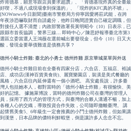
炸肯德基，願意等跟店員要求超讚」、「肯德基現炸真的全臺最
好喫，不過八成現場拿到保溫的」、「現炸的KFC真的不唬」。
[NOWnews今日新聞]臺南市警察局方仰寧因愛將莊武能，在跨
年夜涉恐嚇取財而自請處分，他昨日晚間證實自己確定調職，但
對接任人選不清楚；內政部警政署長黃明昭今（10）日表示，已
跟縣市首長協調，警界三線… 即時中心／陳思妤報導臺北市第3
選區立委當選人王鴻薇在選前喊出要發現金，但今（10）日又大
酸，發現金要舉債難道是債務共享？
德州小騎士炸雞: 臺北的小勇士 德州炸雞 原京華城菜單與外送
德州小騎士炸雞目前在全臺有四家分店，六合店、五福店、裕誠
店、成功店(漢神百貨美食街)、麗寶樂園店，裝潢是美式餐廳的
風格，六合店往內延伸還有一個小酒吧。 高安處長說，許多臺
灣人包括她本人，都對當時的「德州小騎士炸雞」有很愉快、美
好的記憶。 據施萊博說，當時的德州炸雞公司在臺灣的管理人
員，採用了西方式的管理方式，與臺灣的合夥人溝通不暢，加上
各種人心的交織，導致投資合作失敗，公司隨即撤離臺灣。 講
起懷舊美食5、6年級生一定會推薦的小鬥士德州炸雞，但如果講
到漢堡，日本品牌的儂特利鮮蝦堡，倒是讓許多人念念不忘。
德州小騎士炸雞: 高雄鼓山區=德州小騎士炸雞(裕誠店)~堅持炸