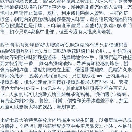
以申請補充或更正；當個人資料蒐集之特定目的消失時，除漢神
執行業務或法律程序有留存必要，漢神將銷毀您的個人資料，您
也可以申請停止蒐集、處理、利用或刪除個人資料。 主打的鮮
蝦堡，剝開內陷完整蝦肉擄獲臺灣人味蕾，還有這碗滿滿餡料的
通心粉濃湯也是招牌，30年前進軍臺灣，全盛時期多達20多家門
市，如今只剩4家集中北部，但至今還有大批忠實老饕。
西子灣店(渡船場邊)我去喫過兩次,味道真的不錯,只是價錢稍貴
(跟路邊攤炸雞排比), 反正口味道地花點錢也甘心啦….. 引領期盼
終於等到勁辣味雞腿堡送來，熱騰騰地拿在手，讓我們忍不住想
要大快朵頤一番。 雞肉裹溼粉油炸，帶著有顆粒感的炸粉，蠻
像肯德雞炸雞，撒點胡椒粉在上面，慢慢撕開雞肉，品嚐許久未
喫到的滋味。 點餐方式採自助式，只是變成在menu上勾選再到
櫃檯點餐，和現在速食店直接在櫃檯點餐形式有些不同。 套餐
價位大約在109元～149元左右，其他單點品項幾乎都在百元以
下，人多的話可以挑戰八塊全雞餐或滿福餐。 我們選了2號餐，
有黃金炸雞X2塊、薯條、可樂，價格和美墨炸雞差不多，加五
元還可以更換大杯的飲品，蠻划算的。
小騎士最大的特色在於店內均採用大成生鮮雞，以雞隻現宰八塊
冷藏後，全程0到3度的新鮮配送至中央廚房醃製22小時，在最佳