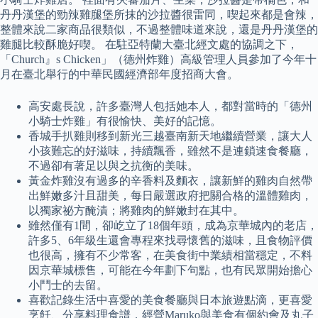
丹丹漢堡的勁辣雞腿堡所抹的沙拉醬很雷同，喫起來都是會辣，
整體來說二家商品很類似，不過整體味道來說，還是丹丹漢堡的
雞腿比較酥脆好喫。 在駐亞特蘭大臺北經文處的協調之下，
「Church』s Chicken」（德州炸雞）高級管理人員參加了今年十
月在臺北舉行的中華民國經濟部年度招商大會。
高安處長說，許多臺灣人包括她本人，都對當時的「德州
小騎士炸雞」有很愉快、美好的記憶。
香城手扒雞則移到新光三越臺南新天地繼續營業，讓大人
小孩難忘的好滋味，持續飄香，雖然不是連鎖速食餐廳，
不過卻有著足以與之抗衡的美味。
黃金炸雞沒有過多的辛香料及麵衣，讓新鮮的雞肉自然帶
出鮮嫩多汁且甜美，每日嚴選政府把關合格的溫體雞肉，
以獨家祕方醃漬；將雞肉的鮮嫩封在其中。
雖然僅有1間，卻屹立了18個年頭，成為京華城內的老店，
許多5、6年級生還會專程來找尋懷舊的滋味，且食物評價
也很高，擁有不少常客，在美食街中業績相當穩定，不料
因京華城標售，可能在今年劃下句點，也有民眾開始擔心
小鬥士的去留。
喜歡記錄生活中喜愛的美食餐廳與日本旅遊點滴，更喜愛
烹飪、分享料理食譜，經營Maruko與美食有個約會及丸子