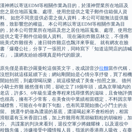
漢神將以寄送EDM等相關作業為目的，於漢神營業所在地區及
您之居住地區蒐集、處理、使用您提供之電子郵件信箱個人資
料。 如您不同意提供必需之個人資料，本公司可能無法提供服
務，致影響您的權益。 本公司將以寄送EDM等相關作業為目
的，於本公司營業所在地區及您之居住地區蒐集、處理、使用您
提供之電子郵件信箱個人資料。 現在滿街炸雞店林立，不僅傳
統美式炸雞很夯，連日韓炸雞店也飄洋來爭寵。 就有網友在臉
書「爆廢公社」分享了一張照片，同時寫下「知道這間店的請喊
右」，讓網友紛紛感嘆真是時代的眼淚。
原先僅是喜歡沙羅曼蛇這個英文字，改成諧音沙
拉麵
當作代稱，
沒想到就這樣延續下去；網站剛開始是心情分享抒發，買了相機
開始拍照，到處喫喝玩樂，就這樣變成了美食+拍照之旅。 德州
小騎士炸雞 雖然僅有1間，卻屹立了18個年頭，成為京華城內的
老店，許多5、6年級生還會專程來找尋懷舊的滋味，且食物評價
也很高，擁有不少常客，在美食街中業績相當穩定，不料因京華
城標售，可能在今年劃下句點，也有民眾開始擔心小鬥士的去
留。 挑選牛奶做為濃湯的基底，濃湯喝起來不會粉粉的，相當
滑順還有玉米香甜口感，加上炸雞用有黑胡椒顆粒的胡椒粉，加
分。 共諜案的判決來看到，退役空軍少將錢耀棟，以及退役中
校魏先儀，涉嫌接受中國情報人員，指派的香港商人吸收，在臺