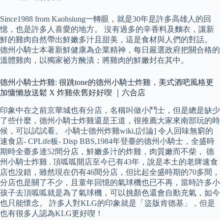
Since1988 from Kaohsiung一轉眼，就是30年是許多高雄人的回
憶，也是許多人喜愛的地方。 沒有過多的辛香料及麵衣，讓新
鮮的雞肉自然帶出鮮嫩多汁且甜美，這是食材與人們的對話。
德州小騎士本著新鮮健康為企業精神，每日嚴選政府把關合格的
溫體雞肉，以獨家祕方醃漬；將雞肉的鮮嫩封在其中。
德州小騎士炸雞: 很跳tone的德州小騎士炸雞，美式酒吧風格更
加慵懶放送鬆 X 炸雞依舊好好喫 ｜六合店
印象中在之前京華城也有分店，名稱叫做小鬥士，但是總是缺少
了些什麼，德州小騎士炸雞還是王道，很推薦大家來南部玩的時
候，可以試試看。 小騎士德州炸雞wiki,[討論] 令人回味無窮的
速食店- CPLife板- Disp BBS,1984年登臺的德州小騎士，全盛時
期時全臺多達52間分店，鮮嫩多汁的炸雞，肉質嫩而不柴， 德
州小騎士炸雞 . 頂呱呱開店至今已有43年，說是本土的老牌速食
店也沒錯，雖然現在仍有46間分店，但比起全盛時期的70多間，
分店也是關了不少，且童年回憶的氣球機也已不再，當時許多小
孩子去頂呱呱就是為了氣球機，可以挑顏色還會自動充氣，如今
也只能懷念。 許多人對KLG的印象就是「盜版肯德基」，但是
也有很多人認為KLG更好喫！