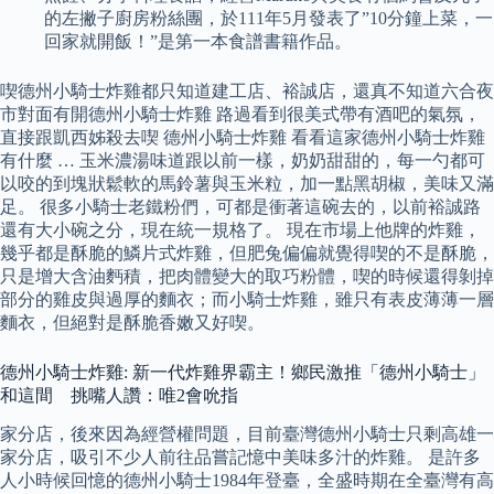
的左撇子廚房粉絲團，於111年5月發表了”10分鐘上菜，一
回家就開飯！”是第一本食譜書籍作品。
喫德州小騎士炸雞都只知道建工店、裕誠店，還真不知道六合夜
市對面有開德州小騎士炸雞 路過看到很美式帶有酒吧的氣氛，
直接跟凱西姊殺去喫 德州小騎士炸雞 看看這家德州小騎士炸雞
有什麼 … 玉米濃湯味道跟以前一樣，奶奶甜甜的，每一勺都可
以咬的到塊狀鬆軟的馬鈴薯與玉米粒，加一點黑胡椒，美味又滿
足。 很多小騎士老鐵粉們，可都是衝著這碗去的，以前裕誠路
還有大小碗之分，現在統一規格了。 現在市場上他牌的炸雞，
幾乎都是酥脆的鱗片式炸雞，但肥兔偏偏就覺得喫的不是酥脆，
只是增大含油麪積，把肉體變大的取巧粉體，喫的時候還得剝掉
部分的雞皮與過厚的麵衣；而小騎士炸雞，雖只有表皮薄薄一層
麵衣，但絕對是酥脆香嫩又好喫。
德州小騎士炸雞: 新一代炸雞界霸主！鄉民激推「德州小騎士」
和這間 挑嘴人讚：唯2會吮指
家分店，後來因為經營權問題，目前臺灣德州小騎士只剩高雄一
家分店，吸引不少人前往品嘗記憶中美味多汁的炸雞。 是許多
人小時候回憶的德州小騎士1984年登臺，全盛時期在全臺灣有高