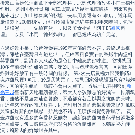
後來由高雄代理商拿下全部代理權，北部代理商改名小鬥士德州
炸雞。 德州小騎士炸雞 京華城賣場近幾年風雨飄搖，因來客數
越來越少，加上標售案的影響，去年周慶還有355家店，近年周
慶僅剩下200個櫃位，但有幾間店家進駐整整18年未離開，包括
「湯姆熊」、「先施百貨」，以及美食街的「阿里郎
韓國
料
理」，以及「小鬥士德州炸雞」，都已經成為鎮店元老。
不過好景不長，哈帝漢堡在1995年宣佈經營不善，最終退出臺
灣，雖然在臺灣只有短短5年，但哈帝料多實在的香烤牛肉堡料
與香雞堡，對許多人來說仍是心目中難忘的好味道。 彷彿找回
10多年前德州炸雞的口感，第2次再去買就覺得普普，可能因為
炸雞炸好放了有一段時間的關係。 第3次去店員極力跟我推銷3
塊炸雞只要100元，於是我就買了，結果回家發現裡面只有2塊炸
雞，真的蠻生氣的，應該不會再去買了。 香城手扒雞則移到
新
光三越
臺南新天地繼續營業，讓大人小孩難忘的好滋味，持續飄
香，雖然不是連鎖速食餐廳，不過卻有著足以與之抗衡的美味。
而近年來流行的韓式炸雞，則是利用外層的濃鬱裹醬來提升風味
與降低炸雞的油膩感，雖然也不錯，但喫多就覺得甜膩了。 黃
金炸雞沒有過多的辛香料及麵衣，讓新鮮的雞肉自然帶出鮮嫩多
汁且甜美，每日嚴選政府把關合格的溫體雞肉，以獨家祕方醃
漬；將雞肉的鮮嫩封在其中。