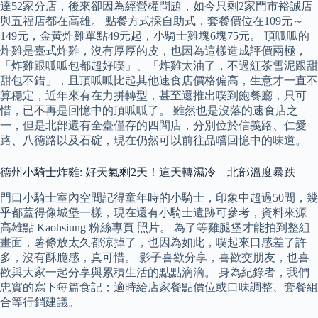
達52家分店，後來卻因為經營權問題，如今只剩2家門市裕誠店
與五福店都在高雄。 點餐方式採自助式，套餐價位在109元～
149元，金黃炸雞單點49元起，小騎士雞塊6塊75元。 頂呱呱的
炸雞是臺式炸雞，沒有厚厚的皮，也因為這樣造成評價兩極，
「炸雞跟呱呱包都超好喫」、「炸雞太油了，不過紅茶雪泥跟甜
甜包不錯」，且頂呱呱比起其他速食店價格偏高，生意才一直不
算穩定，近年來有在力拼轉型，甚至還推出喫到飽餐廳，只可
惜，已不再是回憶中的頂呱呱了。 雖然也是沒落的速食店之
一，但是北部還有全臺僅存的四間店，分別位於信義路、仁愛
路、八德路以及石碇，現在仍然可以前往品嚐回憶中的味道。
德州小騎士炸雞: 好天氣剩2天！這天轉濕冷 北部溫度暴跌
門口小騎士室內空間記得童年時的小騎士，印象中超過50間，幾
乎都蓋得像城堡一樣，現在還有小騎士遺跡可參考，資料來源
高雄點 Kaohsiung 粉絲專頁 照片。 為了等雞腿堡才能拍到整組
畫面，薯條放太久都涼掉了，也因為如此，喫起來口感差了許
多，沒有酥脆感，真可惜。 影子喜歡分享，喜歡交朋友，也喜
歡與大家一起分享與累積生活的點點滴滴。 身為紀錄者，我們
忠實的寫下每篇食記；適時給店家餐點價位或口味調整、套餐組
合等行銷建議。