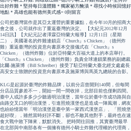
出好炸雞＊堅持每日溫體雞＊獨家祕方醃漬＊尋找小時候回憶好
地點＊高雄也能有德州美式感= 0則留言
公司把臺灣當作是其亞太運營的重要據點，在今年10月的招商大
會之後，公司就作出了重返臺灣的決定。 【大紀元2012年12月
14日訊】【大紀元記者澤霖亞特蘭大報導】12月11日（星期
二），美國著名的炸雞連鎖店「Church』s Chicken」（德州炸
雞）重返臺灣的投資意向書原本交接儀式在「Church』s
Chicken」（德州炸雞）位於亞特蘭大百福大道上的本店舉行。
「Church』s Chicken」（德州炸雞）負責全球連鎖業務的副總裁
比爾-施萊博（Bill Schreiber）接受了駐亞特蘭大臺北經文處處長
高安女士致贈的投資意向書原本及施萊博與馬英九總統的合影。
KLG是起源於臺灣的炸雞品牌，以前分店曾開到140間，但每間
分店品質參差不一，開始一間一間收掉，北部目前也僅剩四間。
臺中人或許多多少少聽過明治漢堡，當年位於臺中市成功路與自
由路交叉口的明治漢堡，引進照燒漢堡也是造成一陣風潮，網友
也紛紛憶當年「明治漢堡是臺中第一家西式漢堡店」、「照燒堡
超好喫」，雖然當時好評不斷，卻也不敵其他對手，最終也在速
食大戰中敗下陣來，默默消失。 把時間往回推，其實臺灣最早
在北部與中南部各有一個擁有德州小騎士炸雞代理權的代理商，