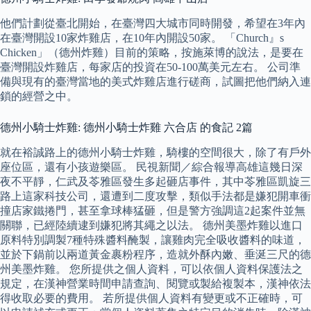
他們計劃從臺北開始，在臺灣四大城市同時開發，希望在3年內
在臺灣開設10家炸雞店，在10年內開設50家。 「Church』s
Chicken」（德州炸雞）目前的策略，按施萊博的說法，是要在
臺灣開設炸雞店，每家店的投資在50-100萬美元左右。 公司準
備與現有的臺灣當地的美式炸雞店進行磋商，試圖把他們納入連
鎖的經營之中。
德州小騎士炸雞: 德州小騎士炸雞 六合店 的食記 2篇
就在裕誠路上的德州小騎士炸雞，騎樓的空間很大，除了有戶外
座位區，還有小孩遊樂區。 民視新聞／綜合報導高雄這幾日深
夜不平靜，仁武及苓雅區發生多起砸店事件，其中苓雅區凱旋三
路上這家科技公司，還遭到二度攻擊，類似手法都是嫌犯開車衝
撞店家鐵捲門，甚至拿球棒猛砸，但是警方強調這2起案件並無
關聯，已經陸續逮到嫌犯將其繩之以法。 德州美墨炸雞以進口
原料特別調製7種特殊醬料醃製，讓雞肉完全吸收醬料的味道，
並於下鍋前以兩道黃金裹粉程序，造就外酥內嫩、垂涎三尺的德
州美墨炸雞。 您所提供之個人資料，可以依個人資料保護法之
規定，在漢神營業時間申請查詢、閱覽或製給複製本，漢神依法
得收取必要的費用。 若所提供個人資料有變更或不正確時，可