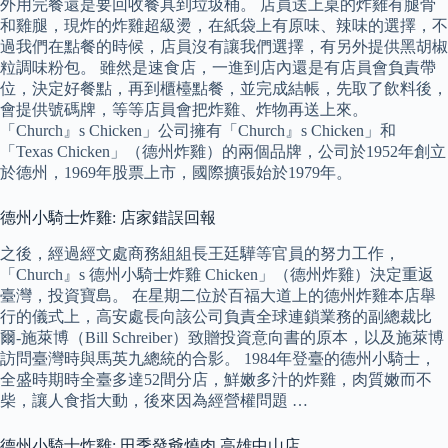
外用完餐還是要回收餐具到垃圾桶。 店員送上桌的炸雞有腿骨
和雞腿，現炸的炸雞超級燙，在紙袋上有原味、辣味的選擇，不
過我們在點餐的時候，店員沒有讓我們選擇，有另外提供黑胡椒
粒調味粉包。 雖然是速食店，一進到店內還是有店員會負責帶
位，決定好餐點，再到櫃檯點餐，並完成結帳，先取了飲料後，
會提供號碼牌，等等店員會把炸雞、炸物再送上來。
「Church』s Chicken」公司擁有「Church』s Chicken」和
「Texas Chicken」（德州炸雞）的兩個品牌，公司於1952年創立
於德州，1969年股票上市，國際擴張始於1979年。
德州小騎士炸雞: 店家錯誤回報
之後，經過經文處商務組組長王廷驊等官員的努力工作，
「Church』s 德州小騎士炸雞 Chicken」（德州炸雞）決定重返
臺灣，投資寶島。 在星期二位於百福大道上的德州炸雞本店舉
行的儀式上，高安處長向該公司負責全球連鎖業務的副總裁比
爾-施萊博（Bill Schreiber）致贈投資意向書的原本，以及施萊博
訪問臺灣時與馬英九總統的合影。 1984年登臺的德州小騎士，
全盛時期時全臺多達52間分店，鮮嫩多汁的炸雞，肉質嫩而不
柴，讓人食指大動，後來因為經營權問題 …
德州小騎士炸雞: 田季發爺燒肉 高雄中山店