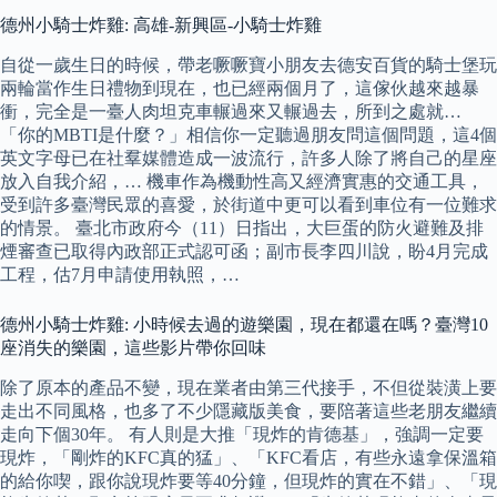
德州小騎士炸雞: 高雄-新興區-小騎士炸雞
自從一歲生日的時候，帶老噘噘寶小朋友去德安百貨的騎士堡玩
兩輪當作生日禮物到現在，也已經兩個月了，這傢伙越來越暴
衝，完全是一臺人肉坦克車輾過來又輾過去，所到之處就…
「你的MBTI是什麼？」相信你一定聽過朋友問這個問題，這4個
英文字母已在社羣媒體造成一波流行，許多人除了將自己的星座
放入自我介紹，… 機車作為機動性高又經濟實惠的交通工具，
受到許多臺灣民眾的喜愛，於街道中更可以看到車位有一位難求
的情景。 臺北市政府今（11）日指出，大巨蛋的防火避難及排
煙審查已取得內政部正式認可函；副市長李四川說，盼4月完成
工程，估7月申請使用執照，…
德州小騎士炸雞: 小時候去過的遊樂園，現在都還在嗎？臺灣10
座消失的樂園，這些影片帶你回味
除了原本的產品不變，現在業者由第三代接手，不但從裝潢上要
走出不同風格，也多了不少隱藏版美食，要陪著這些老朋友繼續
走向下個30年。 有人則是大推「現炸的肯德基」，強調一定要
現炸，「剛炸的KFC真的猛」、「KFC看店，有些永遠拿保溫箱
的給你喫，跟你說現炸要等40分鐘，但現炸的實在不錯」、「現