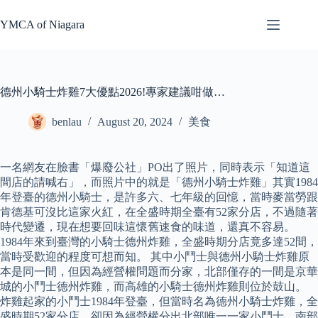
Skip
to
YMCA of Niagara
content
德州小騎士炸雞7大優點2026!專家建議咁做…
benlau
August 20, 2024
美食
一名網友在臉書「爆廢公社」PO出了照片，同時表示「知道這
間店的請喊右」，而照片中的就是「德州小騎士炸雞」其實1984
年登臺的德州小騎士，是許多六、七年級的回憶，當時麥當勞跟
肯德基可沒比這家火紅，在全盛時期全臺有52家分店，不過隨著
時代變遷，現在想要回味這懷舊速食的味道，還真不容易。
1984年來到臺灣的小騎士德州炸雞，全盛時期分店竟多達52間，
當時受歡迎的程度可想而知。 其中小鬥士與德州小騎士炸雞原
本是同一間，但因為經營權問題而分家，北部僅存的一間是京華
城的小鬥士德州炸雞，而高雄的小騎士德州炸雞則位於鼓山。
炸雞起家的小鬥士1984年登臺，但當時名為德州小騎士炸雞，全
盛時期52家分店，卻因為經營權分出北部唯一一家小鬥士，南部