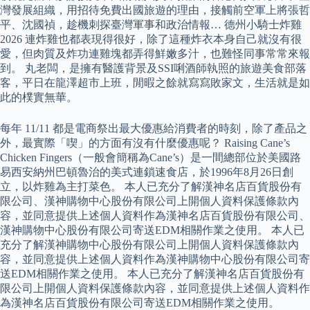
灣發展組織，用招待免費出國旅遊的理由，接觸前空軍上將張哲
平、沈國禎，趁機刺探臺灣軍事和政治情報… 德州小騎士炸雞
2026 連炸雞也都表現得很好，除了這種炸衣本身自己就沒有很
愛，但肉質及炸功連雞塊都弄得鮮嫩多汁，也難怪同事常常來報
到。 丸老闆，是擁有醫護背景及SSI唎酒師執照的旅遊美食部落
客，平日在龍澤超市上班，閒暇之餘就寫寫敗家文，生活就是如
此的樸實無華。
每年 11/11 都是電商祭出最大優惠給消費者的時刻，除了產品之
外，最實際「喫」的方面有沒有什麼優惠呢？ Raising Cane’s
Chicken Fingers（一般會簡稱為Cane’s）是一間總部位於美國路
易西安納州巴頓魯治的美式連鎖速食店，於1996年8月26日創
立，以炸雞為主打菜色。 本人已充分了解漢神名店百貨股份有
限公司、漢神購物中心股份有限公司上開個人資料保護條款內
容，並同意提供上述個人資料作為漢神名店百貨股份有限公司、
漢神購物中心股份有限公司寄送EDM相關作業之使用。 本人已
充分了解漢神購物中心股份有限公司上開個人資料保護條款內
容，並同意提供上述個人資料作為漢神購物中心股份有限公司寄
送EDM相關作業之使用。 本人已充分了解漢神名店百貨股份有
限公司上開個人資料保護條款內容，並同意提供上述個人資料作
為漢神名店百貨股份有限公司寄送EDM相關作業之使用。