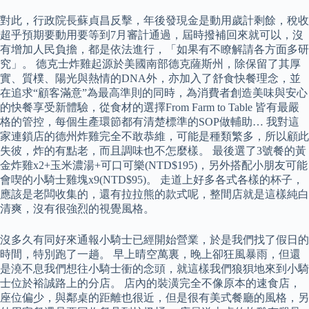
對此，行政院長蘇貞昌反擊，年後發現金是動用歲計剩餘，稅收
超乎預期要動用要等到7月審計通過，屆時撥補回來就可以，沒
有增加人民負擔，都是依法進行，「如果有不瞭解請各方面多研
究」。 德克士炸雞起源於美國南部德克薩斯州，除保留了其厚
實、質樸、陽光與熱情的DNA外，亦加入了舒食快餐理念，並
在追求“顧客滿意”為最高準則的同時，為消費者創造美味與安心
的快餐享受新體驗，從食材的選擇From Farm to Table 皆有最嚴
格的管控，每個生產環節都有清楚標準的SOP做輔助… 我對這
家連鎖店的德州炸雞完全不敢恭維，可能是種類繁多，所以顧此
失彼，炸的有點老，而且調味也不怎麼樣。 最後選了3號餐的黃
金炸雞x2+玉米濃湯+可口可樂(NTD$195)，另外搭配小朋友可能
會喫的小騎士雞塊x9(NTD$95)。 走道上好多各式各樣的杯子，
應該是老闆收集的，還有拉拉熊的款式呢，整間店就是這樣純白
清爽，沒有很強烈的視覺風格。
沒多久有同好來通報小騎士已經開始營業，於是我們找了假日的
時間，特別跑了一趟。 早上晴空萬裏，晚上卻狂風暴雨，但還
是澆不息我們想往小騎士衝的念頭，就這樣我們狼狽地來到小騎
士位於裕誠路上的分店。 店內的裝潢完全不像原本的速食店，
座位偏少，與鄰桌的距離也很近，但是很有美式餐廳的風格，另