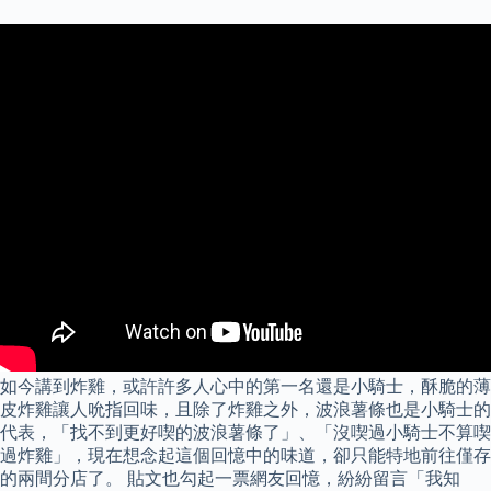
如今講到炸雞，或許許多人心中的第一名還是小騎士，酥脆的薄
皮炸雞讓人吮指回味，且除了炸雞之外，波浪薯條也是小騎士的
代表，「找不到更好喫的波浪薯條了」、「沒喫過小騎士不算喫
過炸雞」，現在想念起這個回憶中的味道，卻只能特地前往僅存
的兩間分店了。 貼文也勾起一票網友回憶，紛紛留言「我知