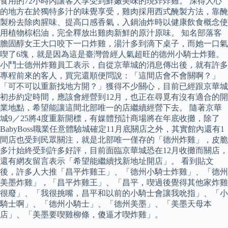
食用的72小時內讓客人享受到鮮嫩美味的現炸炸雞。 深得人心
的地方在於獨特多汁的味覺享受，雞肉採用西式醃製方法，靠醃
製粉去除肉腥味、提高口感香氣，入鍋油炸時以健康飲食概念使
用植物棕梠油，完全釋放出雞肉新鮮的原汁原味。 知名部落客
膽固醇女王大口咬下一口炸雞，湯汁多到滴下桌子，而她一口氣
喫了6塊，就是因為這是臺灣曾經人氣超旺的德州小騎士炸雞。
小鬥士德州炸雞員工表示，自從京華城的消息傳出後，就有許多
專程前來的客人，買完還順便問說：「這間店會不會關啊？」
「可不可以重新找地方開？」獲得不少關心，目前已經跟京華城
初步約定時間，應該會經營到12月，也正在尋覓有沒有適合的開
業地點，希望能讓這間北部唯一的店繼續經營下去。 隨著京華
城9／25將4度重新開標，有媒體預計商場將在年底收攤，除了
BabyBoss職業任意體驗城確定11月底關店之外，其實館內還有1
間店也受到民眾關注，就是北部唯一僅存的「德州炸雞」，皮脆
多汁始終受到許多好評，目前面臨京華城恐在12月收攤而關店，
還有網友留言表示「希望能繼續找新地址開店」。 看到貼文
後，許多人大推「昌平炸雞王」、「德州小騎士炸雞」、「德州
美墨炸雞」，「昌平炸雞王」、「昌平，喫過後覺得其他家炸雞
很廢」、「我很挑嘴，昌平和以前的小騎士會讓我吮指」、「小
騎士啊」、「德州小騎士」、「德州美墨」、「美墨天母本
店」、「美墨要喫雞柳條，傻逼才喫炸雞」。