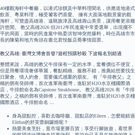
40樓觀海軒中餐廳，以港式珍饌及中華料理聞名，供應道地港式
飲茶、粵菜料理，極受饕客們喜愛。 擁有大面落地觀景窗的觀
海軒，可覽盡高雄港、遠眺旗津及高雄壽山美景，讓用餐更添幾
許悠閒。 教父高雄2026 但2012年民進黨中常委選舉，出現擺不
平的局面，當時的民進黨中執委洪智坤突然爆料，時任高雄市市
長的陳菊和地方角頭在臺北君悅飯店喬事情固票。
教父高雄: 臺灣文博會首發7遊程預購秒殺 下波報名別錯過
整體來說，高雄的教父牛排保有一定的水準，套餐價位不便宜，
但是用餐環境奢侈華麗，餐點精緻、服務不錯，推薦給想要找生
日聚會、情人約會、需要儀式感重的朋友。 有『牛排教父』之
稱的鄧有癸師傅，首次進軍南臺灣，進駐於H2O水京棧國際酒
店，牛排館命名為Capstone Steakhouse。 教父高雄2026 有『牛排
教父』之稱的鄧有癸師傅，首次進軍南臺灣，進駐於H2O水京棧
國際酒店，牛排館命名 …
身為甜點控，喜歡去咖啡廳、甜點店的Eileen，怎麼能錯過
Elitfun的舒芙蕾銅鑼燒呢？
熱愛美食烹飪，逛市場更勝百貨；享受行腳旅遊，看世界
的慾望遠比購物血拚更強烈，常說自己不是在旅遊的路上