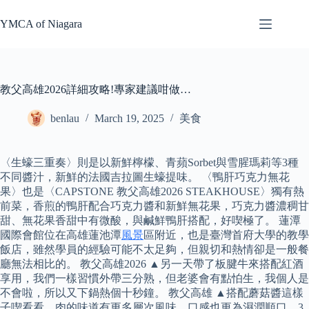
Skip
to
YMCA of Niagara
content
教父高雄2026詳細攻略!專家建議咁做…
benlau
March 19, 2025
美食
〈生蠔三重奏〉則是以新鮮檸檬、青蘋Sorbet與雪腥瑪莉等3種
不同醬汁，新鮮的法國吉拉圖生蠔提味。 〈鴨肝巧克力無花
果〉也是〈CAPSTONE 教父高雄2026 STEAKHOUSE〉獨有熱
前菜，香煎的鴨肝配合巧克力醬和新鮮無花果，巧克力醬濃稠甘
甜、無花果香甜中有微酸，與鹹鮮鴨肝搭配，好喫極了。 蓮潭
國際會館位在高雄蓮池潭
風景
區附近，也是臺灣首府大學的教學
飯店，雖然學員的經驗可能不太足夠，但親切和熱情卻是一般餐
廳無法相比的。 教父高雄2026 ▲另一天帶了板腱牛來搭配紅酒
享用，我們一樣習慣外帶三分熟，但老婆會有點怕生，我個人是
不會啦，所以又下鍋熱個十秒鐘。 教父高雄 ▲搭配蘑菇醬這樣
子喫看看，肉的味道有更多層次風味，口感也更為濕潤順口，3