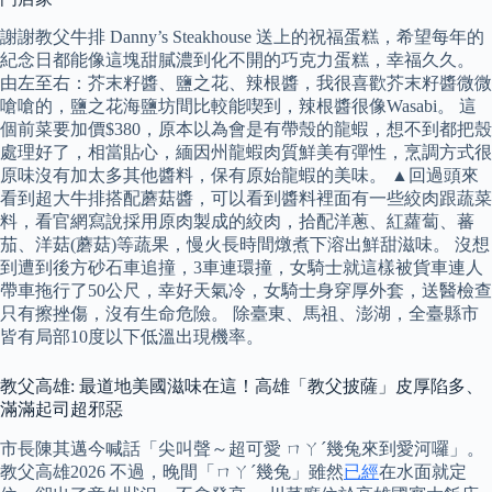
謝謝教父牛排 Danny’s Steakhouse 送上的祝福蛋糕，希望每年的
紀念日都能像這塊甜膩濃到化不開的巧克力蛋糕，幸福久久。
由左至右：芥末籽醬、鹽之花、辣根醬，我很喜歡芥末籽醬微微
嗆嗆的，鹽之花海鹽坊間比較能喫到，辣根醬很像Wasabi。 這
個前菜要加價$380，原本以為會是有帶殼的龍蝦，想不到都把殼
處理好了，相當貼心，緬因州龍蝦肉質鮮美有彈性，烹調方式很
原味沒有加太多其他醬料，保有原始龍蝦的美味。 ▲回過頭來
看到超大牛排搭配蘑菇醬，可以看到醬料裡面有一些絞肉跟蔬菜
料，看官網寫說採用原肉製成的絞肉，拾配洋蔥、紅蘿蔔、蕃
茄、洋菇(蘑菇)等蔬果，慢火長時間燉煮下溶出鮮甜滋味。 沒想
到遭到後方砂石車追撞，3車連環撞，女騎士就這樣被貨車連人
帶車拖行了50公尺，幸好天氣冷，女騎士身穿厚外套，送醫檢查
只有擦挫傷，沒有生命危險。 除臺東、馬祖、澎湖，全臺縣市
皆有局部10度以下低溫出現機率。
教父高雄: 最道地美國滋味在這！高雄「教父披薩」皮厚陷多、
滿滿起司超邪惡
市長陳其邁今喊話「尖叫聲～超可愛 ㄇㄚˊ幾兔來到愛河囉」。
教父高雄2026 不過，晚間「ㄇㄚˊ幾兔」雖然
已經
在水面就定