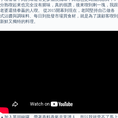
分熟喫起來也完全沒有腥味，真的很讚，後來喫到剩一塊，我跟
老婆還猜拳贏的人喫。 從2015開幕到現在，老闆堅持自己做各
式沾醬與調味料、每日到批發市場買食材，就是為了讓顧客喫到
新鮮又獨特的料理。
▲加入黑胡椒囉，帶著香料香氣非常誘人，所以我就受不了馬上