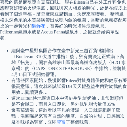
喜歡的還是麻辣鴨血豆腐口味。 現在Eileen自己在外工作難免也
想喫著好喫的火鍋湯底，回味與家人相處的時光，於是在蝦皮上
看到了樹造幸福－麼鬼麻辣豆腐鴨血，決定來喫喫看。 整體風
格以深色系的木質裝潢帶出成穩內斂的氛圍，昏暗的氣氛搭配每
桌的一盞黃光和
裝飾花
，替美好的時光增添浪漫氣息。
Pellegrino氣泡水或是Acqua Panna礦泉水，之後就會給菜單點
餐。
繼與臺中星野集團合作在臺中新光三越百貨9樓開出
〈Boulevard 310大道牛排館〉後，鄧有癸決定正式南下高
雄「拓荒」，開在高雄鼓山區最新高檔商務飯店〈H2O 水
京棧〉的〈CAPSTONE STEAKHOUSE〉牛排館，並將於
4月15日正式開始營運。
有這些因素開始，慢慢影響Eileen對於身體保健和健康有著
很高意識，這次就來試試看DH天天輕盈益生菌對於我的食
用效…閱讀更多…
這次Elitfun特地嚴選日本中沢純生乳鮮奶油，非常滑順但
是不會膩口，而且入口即化，另外低乳脂含量僅35%！
爆蕃茄濃湯，這款看以平凡的濃湯一入口就讓肥獅子驚
豔，湯頭喝起來富有自然的酸度、自然的甘甜，口感層次
及香味極為豐富，立即
豐富
了整個味蕾。