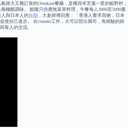
很大又難訂座的Omakase餐廳，是獲得米芝蓮一星的鮨野村，
醋調味。 鮨隆只供應無菜單料理，午餐每人3000至5000臺
港人與日本人的
分別
，大倉師傅回應：「香港人要求高啲，日本
己進步。 在counter工作，大可以照出壽司，有經驗的師
與客人的交流。