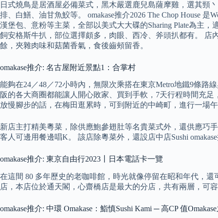
日式燒鳥是居酒屋必備菜式，黑木嚴選鹿兒島薩摩雞，選其頸丶
排、白鱔、油甘魚鮫等。 omakase推介2026 The Chop Ho
漢堡包、意粉等主菜，全部以美式大大碟的Sharing Plate為主，
飼安格斯牛扒，部位選擇頗多，肉眼、西冷、斧頭扒都有。 店
餘，夾雜肉味和菇菌香氣，食後齒頰留香。
omakase推介: 名古屋附近景點1：合掌村
能夠在24／48／72小時內，無限次乘搭在東京Metro地鐵
阪的各大商圈都能讓人開心敗家、買到手軟，7天行程時間充足，梅
放慢腳步的話，在梅田逛累時，可到附近的中崎町，進行一場午
新店主打精美粵菜，除供應鮑參翅肚等名貴菜式外，還供應巧手小
客人可邊用餐邊唱K。 該店除粵菜外，還設店中店Sushi omaka
omakase推介: 東京自由行2023丨日本電話卡一覽
在這間 80 多年歷史的老咖啡館，時光就像停留在昭和年代，
店，本店位於通天閣，心齋橋店是最大的分店，共有兩層，可容納 1
omakase推介: 中環 Omakase：鮨慎Sushi Kami ─ 高CP 值Omaka