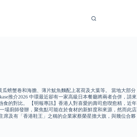
、黃瓜螃蟹卷和海膽、薄片魷魚麵配上茗荷及大葉等。 當地大部分
se推介2026 中環最近卻有一家高級日本餐廳將兩者合併，請來
與熱食的對比。 【明報專訊】香港人對喜愛的壽司愈喫愈精，近年
看待一場廚師發辦，聚焦點可能在於食材的新鮮度和來源，然而此店
前主席及有「香港鞋王」之稱的企業家蔡榮星擔大旗，與幾位合夥