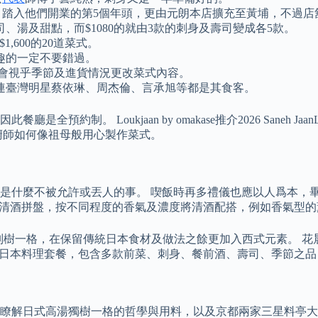
哥，踏入他們開業的第5個年頭，更由元朗本店擴充至黃埔，不過
司、湯及甜點，而$1080的就由3款的刺身及壽司變成各5款。
1,600的20道菜式。
趣的一定不要錯過。
此會視乎季節及進貨情況更改菜式內容。
連臺灣明星蔡依琳、周杰倫、言承旭等都是其食客。
Loukjaan by omakase推介2026 Saneh JaanLoukj
廚師如何像祖母般用心製作菜式。
是什麼不被允許或丟人的事。 喫飯時再多禮儀也應以人爲本，畢
 Flight的形式的清酒拼盤，按不同程度的香氣及濃度將清酒配搭，例
akase 別樹一格，在保留傳統日本食材及做法之餘更加入西式元素。 花晨
25品日本料理套餐，包含多款前菜、刺身、餐前酒、壽司、季節之
解日式高湯獨樹一格的哲學與用料，以及京都兩家三星料亭大廚對高