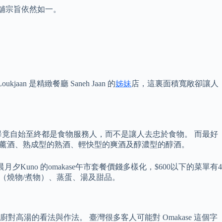
店舖宗旨依然如一。
aan 是精緻餐廳 Saneh Jaan 的
姊妹
店，這裏面積寬敞卻讓人
竟自始至終都是食物服務人，而不是讓人去忠於食物。 而最好
如香氣型的薰酒、熟成型的熟酒、輕快型的爽酒及醇濃型的醇酒。
月夕Kuno 的omakase午市套餐價錢多樣化，$600以下的菜單有4
品（燒物/煮物）、蒸蛋、湯及甜品。
湯的看法與作法。 臺灣很多客人可能對 Omakase 這個字