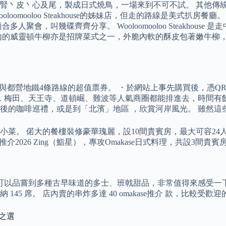
腎丶皮丶心及尾，製成日式燒鳥，一場來到不可不試。 其他傳
use 是Wooloomooloo Steakhouse的姊妹店，但走的路
適合多人聚會，叫幾碟齊齊分享。 Wooloomooloo Steakh
內的威靈頓牛柳亦是招牌菜式之一，外脆內軟的酥皮包著嫩牛柳
9條路線與都營地鐵4條路線的超值票券。 ・於網站上事先購買後，
田、天王寺、道頓崛、難波等人氣商圈都能排進去，時間有餘還可貨比
後的咖啡巡禮，或是到「北濱」地區 ，欣賞河岸風光。 雖然這
菜。 偌大的餐樓裝修豪華瑰麗，設10間貴賓房，最大可容24
se推介2026 Zing（鮨星），專攻Omakase日式料理，共設3
還可以品嘗到多種古早味道的多士、班戟甜品，非常值得來感受一
45 席。 店內賣的串炸多達 40 omakase推介 款，比較
se之選