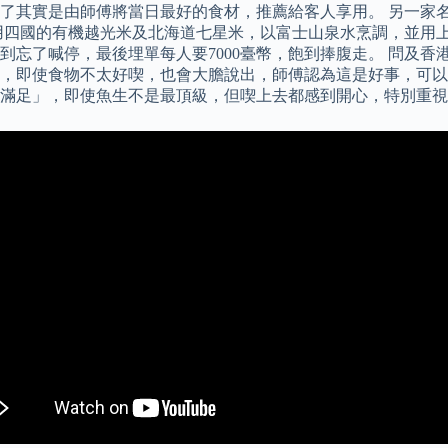
其實是由師傅將當日最好的食材，推薦給客人享用。 另一家名氣
四國的有機越光米及北海道七星米，以富士山泉水烹調，並用上兩種
到忘了喊停，最後埋單每人要7000臺幣，飽到捧腹走。 問及香
即使食物不太好喫，也會大膽說出，師傅認為這是好事，可以促使自
滿足」，即使魚生不是最頂級，但喫上去都感到開心，特別重視