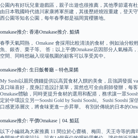
公園內有好玩兒童遊戲區，親子出遊也很推薦，其他季節還有杜鵑、玫
由日本戰國時代德川家康將軍所建，其後歷經燒毀重建，登天守閣觀
西公園等知名公園，每年春季都是福岡賞櫻勝地。
omakase推介: 香港Omakase推介. 鮨燐
春季天氣悶熱， Omakase 會採用比較清淡的食材，例如油
魚、銀杏、栗子等。 答：以上平價Omakase店因部分人氣
空間、同時想融入現場氛圍的顧客可以享受其中。
omakase推介: 生日飯餐廳－特色菜餚
My Sushi以親民價錢提供以高質食材入饌的美食，且強調發掘 v
及口味喜好，度身訂造設計菜單，當然也可全由廚師發辦，每客最低收費是港幣600元
Omakase體驗，同時更提升食材的選用和配搭，務求讓一眾Soosh
定於中環設立另一Sooshi Gold by Sushi Sooshi。
口感更添層次，將食味更進一步昇華。 有別於傳統的日本的Omakase， Soo
omakase推介: 平價Omakase｜04. 鮨廷
以下小編就為大家推薦 11 間位於心齋橋、梅田、天王寺等的壽
食開放式廚房設計，設有14個座位的吧枱用餐位，讓你能近距離體