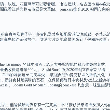
瑰、花菖蒲等可以觀看喔。 名古屋城，名古屋市精神象徵，日本三大
看江戶文物＆市景是大重點。 omakase推介2026 福岡
分較輕的白身魚及春子等，亦會以野菜多加配搭減低油膩感，令菜式清
極高，建議先預約確保留位。 穿過大片落地窗景後來到「包廂座位
alue for money 的日本清酒，給人客去配喫他們精心炮製
。 Sushi Sooshi於2020年創立自家新品牌 – Sooshi Go
i Fans的味蕾達至完美享受。 取經自紐約曼克頓區的飲食文化，精品
 Sushi Sooshi 深信，新鮮食材是美味的基石；在保留傳統日本食
shi Gold by Sushi Sooshi的 omakase 具創意，味道
司店，無論價錢高低都有一定質素，不防按預算來選擇及加入你的行
驗地道的割烹料理文化。 提供午市及晚市割烹廚師發辦（$780-