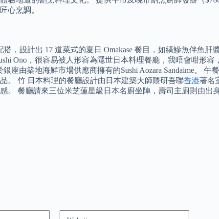
匠心烹調。
搭，設計出 17 道菜式的夏日 Omakase 餐目，如縞鰺魚
shi Ono，很容易被人形容為隱世日本料理餐廳，我唔會咁形容
由築地海鮮市場供應商擁有的Sushi Aozara Sandaime。 
品。 竹 日本料理的餐廳設計由日本建築大師隈研吾聯
香港
著名
感。 餐廳請來三位米芝蓮星級日本名廚坐陣，壽司主廚則由出