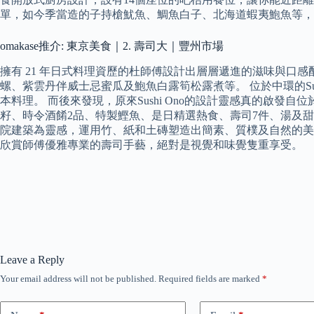
單，如今季當造的子持槍魷魚、鯛魚白子、北海道蝦夷鮑魚等，
omakase推介: 東京美食｜2. 壽司大｜豐州市場
擁有 21 年日式料理資歷的杜師傅設計出層層遞進的滋味與口感配
螺、紫雲丹伴威士忌蜜瓜及鮑魚白露筍松露煮等。 位於中環的Su
本料理。 而後來發現，原來Sushi Ono的設計靈感真的啟發自位於銀座
籽、時令酒餚2品、特製鰹魚、是日精選熱食、壽司7件、湯及甜
院建築為靈感，運用竹、紙和土磚塑造出簡素、質樸及自然的美
欣賞師傅優雅專業的壽司手藝，絕對是視覺和味覺隻重享受。
Leave a Reply
Your email address will not be published.
Required fields are marked
*