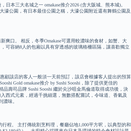
名城之一 omakase推介2026 (含大阪城、熊本城)。
市內的大濠公園，有日本最佳公園之稱，大濠公園附近還有舞鶴公園及
新爽口。 相反，冬季Omakase可選用較濃味的食材，如蟹、大
區」，可容納8人的包廂以具有穿透感的玻璃格柵區隔，讓喜歡獨立
的菜式。 惠顧該店的客人一般須一天前預訂，該店會根據客人提出的預算
ld omakase推介 by Sushi Sooshi，除了提供更佳的
壽司品牌 Sushi Sooshi 繼於尖沙咀金馬倫道取得成功後，決
材及做法之餘亦加入西式元素，經過千挑細選，無數搭配嘗試，令味道、香氣及
由清到濃味。
程。 主打傳統割烹料理，餐廳佔地1,000平方呎，以典型的和
$2,180/位），大廚精心採購來自日本及環球的時令食材設計菜