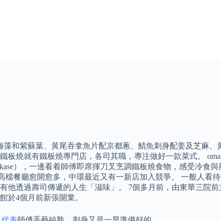
配日本海藻和紫蘇葉、黃尾吞拿魚片配京都蔥、鯖魚刺身配姜及芝麻
燒就有鐵板燒專門店，各司其職，專注做好一款菜式。 omaka
akase），一邊看着師傅即席揮刀叉烹調鐵板燒食物，感受冷食
辦的高檔餐廳愈開愈多，中環最近又有一新店加入競爭。 一般人
有他透過壽司傳遞的人生「滋味」。 7個多月前，由東華三院
館於4個月前新張開業。
只
代表
師傅手藝純熟，刺身又是一早準備好的。