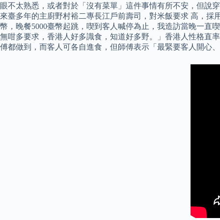
眼不太熟悉，或者對於「沒有菜單」這件事情有所不安，但說穿了
來臺多年的主廚野村裕二專長江戶前壽司，對米飯要求 高，採用
幣，晚餐5000臺幣起跳，喫到客人喊停為止，我造訪當晚一直喫
無咁多要求，香港人好多識食，知道好多野。」香港人性格直率，
傅都做到，而客人可各自進食，但師傅表示「最緊要客人開心、