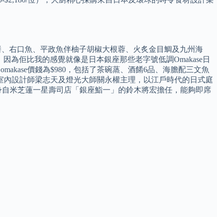
伴魚肝醬、右口魚、平政魚伴柚子胡椒大根蓉、火炙金目鯛及九州海
，因為佢比我的感覺就像是日本銀座那些老字號低調Omakase日
午餐omakase價錢為$980，包括了茶碗蒸、酒餚6品、海膽配三文魚
室內設計師梁志天及燈光大師關永權主理，以江戶時代的日式庭
身自米芝蓮一星壽司店「銀座鮨一」的鈴木將宏擔任，能夠即席