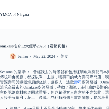
Skip
to
content
YMCA of Niagara
omakase推介12大優勢2026!（震驚真相）
benlau
May 22, 2024
美食
Seasonal的菜單中，曾經我去的時候就有包括紅鯛魚刺身
傳統和食餐廳，都採以單一主題，喫壽司的就有壽司專門店，喫鐵板
資深壽司與鐵板燒廚師坐鎮，讓客人一邊歎
壽司
廚師發辦（Om
追求高質素的Omakase廚師發辦，帶動了潮流，主打廚師發
主廚認為食材味道固然重要，但亦希望客人留意的不光如此，還
人接手該食府，花上千多萬元並耗時兩個月重新翻修，易名星薈
這餐Omakase只用上不足半小時便喫完，快未必代表差，