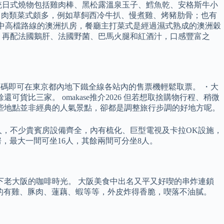
統日式燒物包括雞肉棒、黑松露溫泉玉子、鱈魚乾、安格斯牛小
線是美式扒房餐廳。 肉類菜式頗多，例如草飼西冷牛扒、慢煮雞、烤豬肋骨；也有
ouse 是走中高檔路線的澳洲扒房，餐廳主打菜式是經過濕式熟成的澳洲穀
，再配法國鵝肝、法國野菌、巴馬火腿和紅酒汁，口感豐富之
憑QR碼即可在東京都內地下鐵全線各站內的售票機輕鬆取票。 ・大
三家。 omakase推介2026 但若想取捨購物行程、稍微
些地點並非經典的人氣景點，卻都是調整旅行步調的好地方呢。
人，不少貴賓房設備齊全，內有梳化、巨型電視及卡拉OK設施，
間貴賓房，最大一間可坐16人，其餘兩間可分坐8人。
下老大阪的咖啡時光。 大阪美食中出名又平又好喫的串炸連鎖
受歡迎的有雞、豚肉、蓮藕、蝦等等，外皮炸得香脆，喫落不油膩。