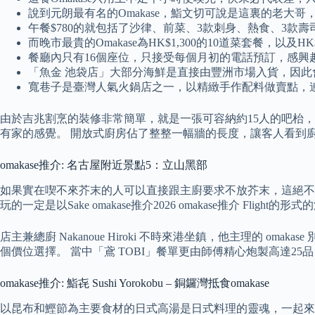
說到元朗最有名的Omakase，鮨文切可說是這裏的老大
午餐$780的就包括了沙律、前菜、3款刺身、熱食、3款壽
而晚市最貴的Omakase為HK$1,300的10道菜套餐，以及HK$
餐廳內只有16個座位，只接受每個月初的電話預訂，感興
「魚金 池袋店」大部分海鮮是直接由豐洲市場入貨，因
寬巷子是臺灣人氣火鍋店之一，以精緻手作配料做賣點，
由於吉兆割烹的裝修非常簡單，就是一張可容納約15人的吧枱，因此餐廳是全預約制。 
有家的感覺。 開放式廚房佔了整整一幅牆的長度，讓客人看到
omakase推介: 名古屋附近景點5：立山黑部
如果實在喫不來芥末的人可以直接跟主廚要求不放芥末，這絕不
玩的一定是以Sake omakase推介2026 omakase推介
店主兼總廚 Nakanoue Hiroki 不時來港坐鎮，他主理的 om
個價位選擇。 當中「鳶 TOBI」餐單更由師傅精心炮製高達
omakase推介: 鮨㐂 Sushi Yorokobu – 銅鑼灣抵食omakase
以昆布和鰹節為主要食材的日式高湯是日式料理的靈魂，一起來瞭