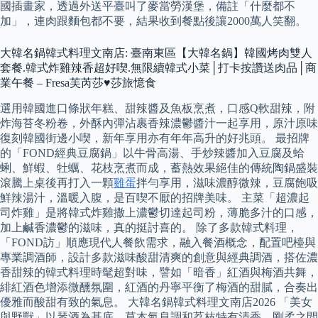
國插畫家，透過外送平臺叫了麥當勞漢堡，備註「什麼都不
加」，連肉跟麵包都不要，結果收到餐點後讓2000萬人笑翻。
大韓名鍋韓式料理文南店: 臺南東區【大韓名鍋】韓國烤肉雙人
套餐.韓式炸雞辣香超好喫.無限續韓式小菜│打卡按讚送肉品│商
業午餐 – Fresa芙芮莎♥莎旅憶食
選用韓國進口條狀年糕、甜辣醬及魚板烹煮，口感Q軟甜辣，附
炸海苔冬粉卷，外酥內彈沾裹香辣濃鬱醬汁一起享用，原汁原味
復刻韓國街邊小喫，新年享用亦有年年高升的好兆頭。 最招牌
的「FOND經典豆腐鍋」以牛骨高湯、手炒辣醬加入豆腐及蛤
蜊、鮮蝦、牡蠣、花枝烹煮而成，蓄熱效果絕佳的傳統陶鍋盛裝
滾騰上桌後再打入一顆
雞蛋
拌勻享用，滋味濃醇微辣，豆腐飽吸
鮮辣湯汁，溫暖入腹，是百喫不厭的招牌美味。 主菜「超濃起
司炸雞」是將韓式炸雞撒上濃鬱切達起司粉，薄脆多汁的口感，
加上鹹香濃鬱的滋味，真的挺討喜的。 除了多款韓式料理，
「FOND訪」順應現代人餐飲需求，融入餐酒概念，配置吧檯與
專業調酒師，設計多款滋味酸甜清爽的創意與經典調酒，搭佐濃
香甜辣的韓式料理時髦超對味，譬如「暗香」紅酒與梅酒共舞，
緋紅酒色增添微醺氛圍，紅酒的丹寧平衡了梅酒的甜膩，合奏出
優雅而酸甜有致的氣息。 大韓名鍋韓式料理文南店2026 「美女
與野獸」以琴酒為基底，草本氣息調和荔枝特有清香，剛柔之間