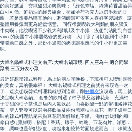
的美好邂逅，交織酸甜沁爽風味；「綠色蚱蜢」綠薄荷香甜酒與
白可可酒、鮮奶油的經典組合，彷如薄荷巧克力冰淇淋般的香
甜，若是想要品嚐其他的，調酒師還可依客人喜好客製調酒，讓
整體用餐氛圍更為輕鬆愜意。 同行很愛喫義大利麵的朋友猛叉
牛肉喫，他說喫過不少義大利麵以及牛小排，沒想到沾附到白醬
sauce的美國牛小排居然變的更好喫，入口除了可以嘗到牛小排
帶嚼勁口感之外，那份不過濃的奶味讓很熟悉的牛小排更加美
味。
大韓名鍋韓式料理文南店: 大韓名鍋環境: 四人座為主,適合同學
聚餐,三五好友小聚
最近好想喫韓式料理，馬上約朋友喫晚餐，下班後可以喫到喜歡
的美食，真的很幸福！ 大韓名鍋韓式料理之前就有來喫過一次
了，這次想喫韓式料理我就想到這家，剛
好朋友
沒喫過，馬上就
決定喫大韓名鍋。 套餐的飲料選了柚子茶及洛神花茶，充滿柚
子香甜的柚子茶也是店內人氣飲品，而喜歡酸一點的蠻推洛神花
茶，雙人套餐可以選兩杯飲品及兩份黑糖柚香豆花，喫了偏重口
味的韓式料理結尾來點豆花消暑解膩也不錯。 海鮮炒碼麵的麵
條口感Q彈鮮明，搭配上香菇、蝦子、蛤蜊、五花肉片、洋蔥…
等，調味也是帶點辣度，喫起來相較於前面幾道而言，口味就沒