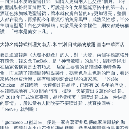
一同於日本度過聖誕佳節，知情人更稱兩人已交往4個月。 Joy
的聖誕裝扮簡直辣翻天，可說是今年女星聖誕穿搭中的第一名，
酒紅色抹胸絨毛聖誕裙，讓本就皮膚白皙的Joy更加透亮，整個
人都在發光，再搭配今年最流行的魚骨馬甲，成熟又性感，半公
主頭造型配上白色大蝴蝶結，純欲風完全拿捏住，網友都紛紛稱
讚：「根本是仙女下凡」。
大韓名鍋韓式料理文南店: 和牛涮 日式鍋物放題 臺南中華西店
要是追過韓劇《大發不動產》的人，對「大發」兩個字應該格外
有感覺，韓文念 TaeBak，是「神奇驚嘆」的意思，編輯覺得用
在店家名稱真是太有巧思！ 店家主要賣的是韓國各地特色美
食，而且請了韓國廚師駐點製作，鵝黃色為主色調的門面，看起
來格外俏皮活潑，頗有韓國明洞會出現的店家感。 「NeNe
Chicken」是韓國第一大連鎖炸雞品牌，已經有 20 多年的歷史，
在韓國當地有 1700 間的門市，據說一天能賣出 6 萬份的炸雞。
從 2018 年正式進軍臺灣，品牌標榜著「讓喫炸雞成為一件快樂
的事情」，所以當有人問說要不要喫炸雞，就直接回答：
「NeNe」就對啦！
「glomoedo 그럼외도」便是一家有著濟州島傳統家屋風貌的咖
啡館，庭院前有火山石塊堆砌的矮牆，矮房外牆同樣也是用石塊