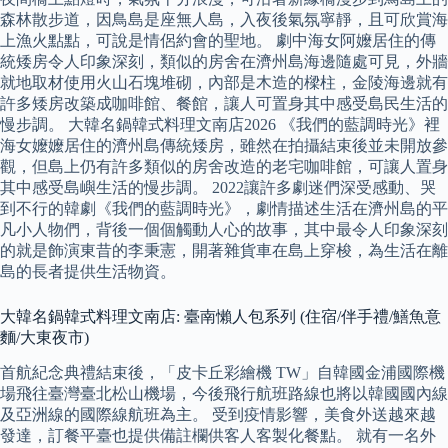
森林散步道，因鳥島是座無人島，入夜後氣氛寧靜，且可欣賞海
上漁火點點，可說是情侶約會的聖地。 劇中海女阿嬤居住的傳
統矮房令人印象深刻，類似的房舍在濟州島海邊隨處可見，外牆
就地取材使用火山石塊堆砌，內部是木造的樑柱，金陵海邊就有
許多矮房改築成咖啡館、餐館，讓人可置身其中感受島民生活的
慢步調。 大韓名鍋韓式料理文南店2026 《我們的藍調時光》裡
海女嬤嬤居住的濟州島傳統矮房，雖然在拍攝結束後並未開放參
觀，但島上仍有許多類似的房舍改造的老宅咖啡館，可讓人置身
其中感受島嶼生活的慢步調。 2022讓許多劇迷們深受感動、哭
到不行的韓劇《我們的藍調時光》，劇情描述生活在濟州島的平
凡小人物們，背後一個個觸動人心的故事，其中最令人印象深刻
的就是飾演東昔的李秉憲，開著雜貨車在島上穿梭，為生活在離
島的長者提供生活物資。
大韓名鍋韓式料理文南店: 臺南懶人包系列 (住宿/伴手禮/鱔魚意
麵/大東夜市)
首航紀念典禮結束後，「皮卡丘彩繪機 TW」自韓國金浦國際機
場飛往臺灣臺北松山機場，今後飛行航班路線也將以韓國國內線
及亞洲線的國際線航班為主。 受到疫情影響，美食外送越來越
發達，訂餐平臺也提供備註欄供客人客製化餐點。 就有一名外