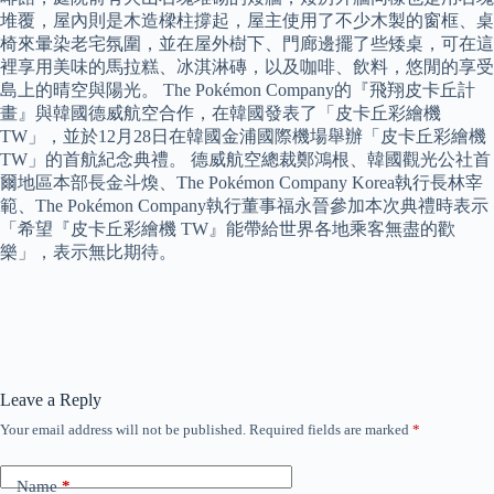
堆覆，屋內則是木造樑柱撐起，屋主使用了不少木製的窗框、桌
椅來暈染老宅氛圍，並在屋外樹下、門廊邊擺了些矮桌，可在這
裡享用美味的馬拉糕、冰淇淋磚，以及咖啡、飲料，悠閒的享受
島上的晴空與陽光。 The Pokémon Company的『飛翔皮卡丘計
畫』與韓國德威航空合作，在韓國發表了「皮卡丘彩繪機
TW」，並於12月28日在韓國金浦國際機場舉辦「皮卡丘彩繪機
TW」的首航紀念典禮。 德威航空總裁鄭鴻根、韓國觀光公社首
爾地區本部長金斗煥、The Pokémon Company Korea執行長林宰
範、The Pokémon Company執行董事福永晉參加本次典禮時表示
「希望『皮卡丘彩繪機 TW』能帶給世界各地乘客無盡的歡
樂」，表示無比期待。
Leave a Reply
Your email address will not be published.
Required fields are marked
*
Name
*