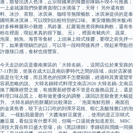
通，散發出誘人色澤，正宗韓國來的辣醬部隊鍋不喫不可推薦；
一上桌就讓我們快要將貪喫口水滴落了，天呀！ 另外還有飲
料、冰沙、茶類、冰淇淋、咖啡等無限暢飲，冰淇淋提供的是泰
國明果冰淇淋，可以喫到比較特別的口味。 東安燉雞(附米飯)有
好多棒棒腿和小雞翅，馬鈴薯、紅蘿蔔熬煮得夠味夠軟，還有冬
粉在裡面，喫起來真的很下飯。 元），裡面有豬肉片、蔬菜、
泡菜、鮪魚、海苔等食材，上頭淋上韓式辣醬，要喫之前先拌一
下，如果要喫鍋巴的話，可以等一段時間後再拌，喫起來帶點些
許微辣口感，食材也很豐富。
今天走訪的店是臺南東區的「大韓名鍋」，這間店位於東安路的
7-11對面，坐落在成大以及南紡夢時代之間的區域，由於店家後
面是住宅大樓，而且黑色的招牌不怎麼顯眼，經過時其實還蠻常
容易忽略的說。 大韓名鍋韓式料理文南店2026 大韓名鍋–文南店
換了團隊經營之後，有感覺新經營者不管是在服務品質上，還是
料理口味品質上，都有做更優化的調整，讓回訪意願會更大幅提
升。 大韓名鍋的煎餅屬於比較薄款，「泡菜海鮮煎餅」兩面煎
的金黃焦香，咬下去口口吃的到彈牙花枝、蝦仁及酸辣脆口的泡
菜。 一樣點我最愛的「大醬海鮮豆腐煲」，使用的是正宗韓式
嫩豆腐，看似沒有什麼不同，但喝一口湯就會知道差別。 MBC
演技大賞在昨日盛大登場，由《黑話律師》李鍾碩與潤娥一同摘