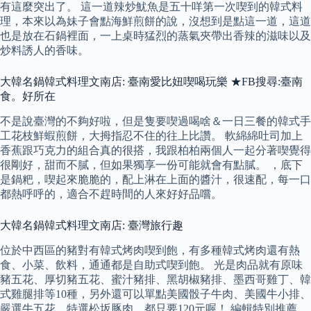
有這麼突出了。 這一道辣炒魷魚是五十咩第一次喫到的韓式料
理，本來以為妹子會點海鮮煎餅的說，沒想到是點這一道，這道
也是放在石鍋裡面，一上桌時猛烈的蒸氣夾帶出香辣的滋味以及
炒料誘人的香味。
大韓名鍋韓式料理文南店: 臺南愛比妞喫喝玩樂 ★FB搜尋:臺南
食。好所在
不是說臺灣的不夠好啦，但是隻要喫過喝啥＆一日三餐的韓式手
工花枝鮮蝦煎餅，大拇指忍不住的往上比讚。 軟綿綿吐司加上
香蕉跟巧克力的組合真的很搭，我跟柏柏兩個人一起分著喫覺得
很剛好，甜而不膩，但如果獨享一份可能就會有點膩。 ，底下
是鍋粑，喫起來脆脆的，配上淋在上面的醬汁，很速配，每一口
都熱呼呼的，適合不趕時間的人來好好品嚐。
大韓名鍋韓式料理文南店: 臺灣旅行趣
位於中西區的豬對有韓式烤肉喫到飽，有多種韓式烤肉還有熱
食、小菜、飲料，通通都是自助式喫到飽。 光是肉品就有原味
豬五花、厚切豬五花、蜜汁豬排、黑胡椒豬排、墨西哥雞丁、韓
式雞腿排等10種，另外還可以單點美國骰子牛肉、美國牛小排、
嚴選牛五花、特選松坂豚肉，都只要120元喔！ 編輯特別推薦