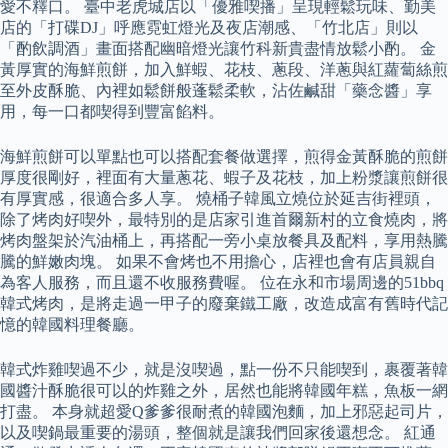
愛不釋口。 臺中老虎城店以「優雅喫播」呈現輕鬆玩味、勤美
店的「打碟DJ」呼應霓虹燈光及夜店潮感、「竹北店」則以
「酌飲調酒」畫面搭配幽暗燈光讓竹科新貴盡情放鬆小酌。 金
黃厚實的海鮮煎餅，加入鮮蝦、花枝、蔥段、洋蔥與紅蘿蔔絲煎
至外皮酥脆、內裡如鬆餅般蓬鬆柔軟，沾佐鹹甜「藥念醬」享
用，每一口都喫得到豐富餡料。
海鮮煎餅可以單點也可以搭配套餐做選擇，煎得金黃酥脆的煎餅
厚度很剛好，裡面有大量蔥花、蝦子及花枝，加上粉漿讓煎餅很
有厚實感，很適合多人享。 燒桶子韓風立燒位於延吉街裡頭，
除了烤肉好喫外，最特別的是店家引進首爾新村的立食燒肉，將
烤肉盤架於汽油桶上，再搭配一旁小桌放餐具及配料，享用熱騰
騰的鮮嫩肉塊。 如果不會烤也不用擔心，店裡也會有店員親自
為客人服務，而且還不收服務費喔。 位在永和市場周邊的51bbq
韓式烤肉，是將走過一甲子的廢棄鐵工廠，改造成富有舊時代記
憶的韓國料理餐廳。
韓式炸雞喫過不少，就是沒喫過，點一份不只能喫到，裹覆著韓
國醬汁酥脆很可以的炸雞之外，居然也能將韓國年糕，魚板一網
打盡。 本身就超愛Q爹爹很耐煮的韓國泡麵，加上邪惡起司片，
以及喫鍋最重要的湯頭，整個就是讓我們回家後還想念。 紅通