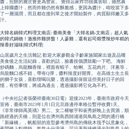
醬，煎餅的層次會更為豐富。 覺得店家炸功很厲害耶，雖然裹
上韓國醬汁，然而炸雞仍然有酥脆感，更因為醬汁，啃咬當下多
了一層濕潤，而且都在接到單之後才開始製作，肉質顯得嫩又多
汁。
大韓名鍋韓式料理文南店: 臺南美食「大韓名鍋-文南店」超人氣
的韓式鍋物！激推炸雞拼盤！人蔘雞，還有起司熔漿辣炒年糕的
辣香好滋味|韓式料理|
山居歲月之生活雜記 歡迎大家參觀金子齡家族闔家出遊及品嚐
美食後之生活紀錄，喜歡的話，臉書按個讚鼓勵一下吧。 海鮮
炒碼麵，烏龍麵香辣，裡面有蝦子、蛤蜊、五花肉片、洋蔥等，
烏龍麵口感不錯，帶有Q彈，醬料辣度好開胃。 在高雄土生土長
的獅子女孩，喜歡喫喝玩樂，透過攝影保留這些美好日子的回
憶，有些事情，將成為過去，透過攝影將它化為不朽。
（中央社記者張榮祥臺南30日電）迎接2023年，臺南市政府今天
宣佈，臺南市2023年1月1日元旦路邊停車格位暫停收費1天。
《非常律師禹英禑》男二、女二權敏宇和崔秀妍晚上去買酒，順
路經過的天橋，則是位在濟州島西歸浦港與鳥島之間的通行橋
「新緣橋」，帆船狀的造型參考濟州島的傳統木筏予以意象化，
夜間橋上點燈時，氣氛十分浪漫，可沿著新緣橋漫步到鳥島上的