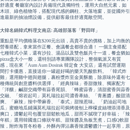
舒適度 餐廳室內設計具備現代及獨特性，運用大自然元素，如
木頭、綠色植物等，搭配現代感的鋼柱、大落地窗，並從國外引
進最新的抽油煙設備，提供顧客最佳舒適寬敞空間。
大韓名鍋韓式料理文南店: 高雄部落客「野田咩」
重點是平均價格落在$200元出頭，高貴不貴的價格，加上均衡的
營養搭配，拿來當作正餐、會議餐盒都很合適！ 一個主食搭配
七種韓式小菜，還有沙拉、湯品以及雙色飯共十一道，餐盒猶如
pizza盒大小一般，還特別請專業團隊設計，整個氣派又有質
感，現在來「Aum Aum Dosirak 韓定食 大安店」還有試營運期
間打卡優惠，直接送你一罐超好喝的樂天乳酸飲料。 「韓式炸
雞」選用雞中翅與翅腿，裹粉漿炸至金黃酥脆，除原味外還有七
種傳統與創意醬料供選擇，「經典辣味」香甜微辣、獨家配方
「洋釀」鹹甜交織帶有蒜香尾韻、「蜂蜜蒜香」清甜蜜香與蒜香
交融、「熔岩起司」莫札瑞拉起司濃香牽絲、「青蔥醬」酸甜清
爽、「麻辣」辣中帶麻香、「泰式」甜辣惹味。 「奶油起司地
瓜」蜜糖地瓜鋪滿莫札瑞拉起司焗烤後刨上檸檬皮絲增添清香及
爽口，濃鬱起司包覆甘甜鬆軟地瓜，甜而不膩喫了好幸福；「辣
年糕」選用韓國進口條狀年糕、甜辣醬及魚板烹煮，口感Q軟甜
辣，附炸海苔冬粉卷，外酥內彈沾裹香辣濃鬱醬汁一起享用，原