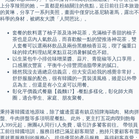
上分享辣照的她，一直都是粉絲關注的焦點，近日前往日本旅遊
的黃琳，分享了一系列美照，畫面中僅穿比基尼騎著馬，露出不
科學的身材，被網友大讚「人間芭比」。
套餐的飲料選了柚子茶及洛神花茶，充滿柚子香甜的柚子
茶也是店內人氣飲品，而喜歡酸一點的蠻推洛神花茶，雙
人套餐可以選兩杯飲品及兩份黑糖柚香豆花，喫了偏重口
味的韓式料理結尾來點豆花消暑解膩也不錯。
以生菜包牛小排佐味噌菜醬、蒜片、青龍椒等入口享用，
口感層次豐富，平衡牛小排豐潤油脂帶來的膩口。
雖然我沒去過總店信義店，但大安店給我的感覺非常好，
舒舒服服的配色，很有韓國的一貫裝潢風格，雖是以外帶
店為主，但還是有小立桌可以用餐。
彰化平價義式餐廳【義麵17】-餐點多樣化，彰化師大商
圈，適合學生、家庭、朋友聚餐。
秉持著韓國道地原味，除了爐邊蛋還有鎮店招牌海鷗肉、豬肉拼
盤、牛肉拼盤等多項明星餐點。 此外，更主打五花肉喫到飽每
人399元起，揪團4人同行1人免費，吸引許多饕客前往。 帶領員
工前往韓國培訓，服務目標已滿足顧客期望，抱持只要顧客有需
要就要服務到的服務心，提供優質的產品服務，贏得顧客喜愛；