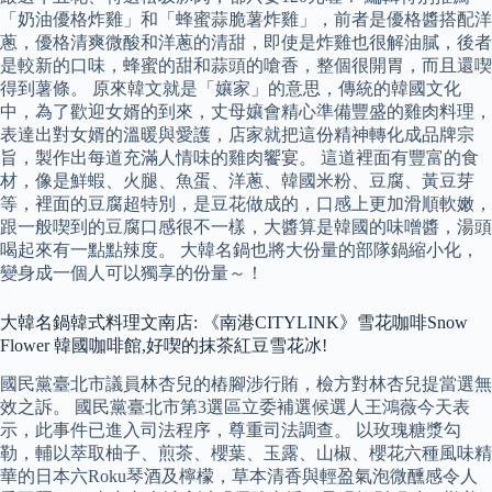
「奶油優格炸雞」和「蜂蜜蒜脆薯炸雞」，前者是優格醬搭配洋
蔥，優格清爽微酸和洋蔥的清甜，即使是炸雞也很解油膩，後者
是較新的口味，蜂蜜的甜和蒜頭的嗆香，整個很開胃，而且還喫
得到薯條。 原來韓文就是「孃家」的意思，傳統的韓國文化
中，為了歡迎女婿的到來，丈母孃會精心準備豐盛的雞肉料理，
表達出對女婿的溫暖與愛護，店家就把這份精神轉化成品牌宗
旨，製作出每道充滿人情味的雞肉饗宴。 這道裡面有豐富的食
材，像是鮮蝦、火腿、魚蛋、洋蔥、韓國米粉、豆腐、黃豆芽
等，裡面的豆腐超特別，是豆花做成的，口感上更加滑順軟嫩，
跟一般喫到的豆腐口感很不一樣，大醬算是韓國的味噌醬，湯頭
喝起來有一點點辣度。 大韓名鍋也將大份量的部隊鍋縮小化，
變身成一個人可以獨享的份量～！
大韓名鍋韓式料理文南店: 《南港CITYLINK》雪花咖啡Snow
Flower 韓國咖啡館,好喫的抹茶紅豆雪花冰!
國民黨臺北市議員林杏兒的樁腳涉行賄，檢方對林杏兒提當選無
效之訴。 國民黨臺北市第3選區立委補選候選人王鴻薇今天表
示，此事件已進入司法程序，尊重司法調查。 以玫瑰糖漿勾
勒，輔以萃取柚子、煎茶、櫻葉、玉露、山椒、櫻花六種風味精
華的日本六Roku琴酒及檸檬，草本清香與輕盈氣泡微醺感令人