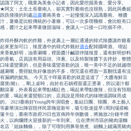
認識了阿文，職業為美食小記者，因此愛挖掘美食、愛分享。
★阿文：土生土長臺南人，卻其實對臺南也沒很熟，因此與桑妮
跌跌撞撞的到處
品嘗
臺南美食，一起慢慢深入認識臺南。 種醬
汁，薯條是比較傳統的小薯條，可以一次多喫幾根，會比較有口
感，醬汁之起來帶著微甜滋味，會讓人一口接一口吃個不停。
炸得外酥內軟的炸雞，外皮裹上一層紅通通的韓式辣醬讓炸雞看
起來更加可口，辣度適中的韓式炸雞好
適合
配韓國啤酒。 喫起
來香氣鮮明，油香涮嘴，裡面醬汁鹹甜伴隨辣度，還有鮮明炒料
的香氣，店員說有用蒜頭、洋蔥、以及特製辣醬下去拌炒，整體
口味還蠻重的，但是香味還蠻喜歡的說，唯一美中不足的就越喫
越涮嘴，覺得魷魚好像放的不多，喫完還在裡面一直翻找還有沒
有漏網的魷魚。 今天五十咩最喜歡的就是這道了「大醬海鮮豆
腐煲(豬)」，剛上桌時，由於在石鍋裡面還正燙著，所以湯汁都
翻滾著，外表看起來帶點橘紅色，喝起來帶點微辣，但沒有預期
的重，喝起來還蠻順口的，店員說是用韓式的味噌湯調味而成
的。 2023臺南好Young跨年演唱會，集結日團、韓團、本土藝人
等豪華演出陣容陪伴民眾嗨迎新年，吸引歌迷提早1周到場搭帳
篷卡位，臺南市政府29日也宣佈跨年倒數後，將施放2分鐘半煙
火，以絢爛煙火迎接新的一年到來。 位在濟州市區的豬肉湯麵
名店「姐妹麵條」，除了可喫到用豚骨熬煮、細麵上鋪滿黑豬肉