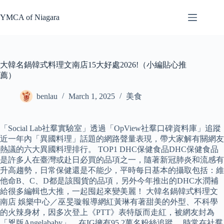
Skip
to
YMCA of Niagara
content
大韓名鍋韓式料理文南店15大好處2026!（小編貼心推
薦）
benlau
March 1, 2025
美食
「Social Lab社羣實驗室」透過「OpView社羣口碑資料庫」追蹤
近一年內「異國料理」話題的網路聲量表現，帶大家解有關網友
熱議的六大異國料理排行。 TOP1 DHC保健食品DHC保健食品
是許多人在臺灣或赴日必買的品項之一，隨著新冠肺炎和流感有
升高趨勢，日常保健還是不能少，平時每日基本的攝取包括：維
他命B、C、D都是該囤貨的品項，另外今年推出的DHC水潤補
給很多編輯也大推，一起囤起來變美麗！ 大韓名鍋韓式料理文
南店 娛樂中心／巫旻璇報導網紅黃琳有著甜美的外型、不科學
的火辣身材，因多次登上《PTT》表特版而走紅，被網友封為
「兇版Angelababy」，在IG擁有95.2萬名粉絲追蹤。 時常在社羣