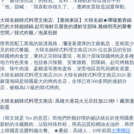
下「最佳情侶獎」的桂冠。 豈料，李鍾碩於得獎感言中對
「他」甜喊：「我喜歡你很久了。」遭網友質疑是認愛舉動。
大韓名鍋韓式料理文南店: 【臺南東區】大韓名鍋★嗶啵脆香鍋
巴的大韓媳婦鍋.起司海鮮豆腐煲的濃鮮甘甜味.雅緻明亮的聚餐
空間／韓式炸雞／泡菜煎餅
懷舊搭配工業風的裝潢風格，瀰漫著濃厚的文藝氣息，是相當少
見的韓式餐廳。 大韓名鍋韓式料理文南店2026 位在新店的安妞
韓國烤肉食堂，秉持正宗韓味重現，有原汁原味韓國烤肉及多種
地方特色美食，包括春川辣雞、安東燉雞、部隊鍋、起司烤豬肋
排、辣牛肉湯、蔘雞湯等應有盡有，深受地區居民與網友喜愛。
大韓名鍋韓式料理文南店2026 大韓名鍋韓式料理文南店2026 新
麻蒲海鷗是韓國最大的烤肉名店，全球已有500多間的連鎖分
店，被稱為LV級的韓式烤肉。
大韓名鍋韓式料理文南店: 高雄大港花火元旦狂放223秒！藏浪漫
彩蛋
（韓文就是 Yes 的意思）而他們炸雞好喫的祕訣就在於使用國產
新鮮的冷藏雞肉，沾取特殊炸粉，用高品質棕櫚油去油炸，再拌
上韓國直送醬料纔出餐。 ★桑妮：高雄人，10年前因
大學聯誼