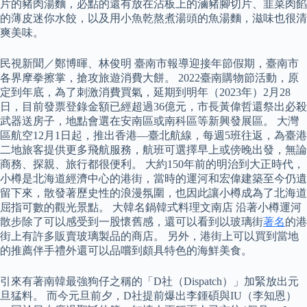
片的豬肉湯麵，必點的還有放在沾板上的滷豬腳切片、韭菜肉餡
的薄皮迷你水餃，以及用小魚乾熬煮湯頭的魚湯麵，滋味也很清
爽美味。
民視新聞／鄭博暉、林俊明 臺南市報導迎接年節假期，臺南市
各界摩拳擦掌，搶攻旅遊消費大餅。 2022臺南購物節活動，原
定到年底，為了刺激消費買氣，延期到明年（2023年）2月28
日，目前發票登錄金額已經超過36億元，市長黃偉哲還祭出必殺
武器送房子，地點會選在安南區或南科區等新興發展區。 大灣
區航空12月1日起，推出香港—臺北航線，每週5班往返，為臺港
二地旅客提供更多飛航服務，航班可選擇早上或傍晚出發，無論
商務、探親、旅行都很便利。 大約150年前的明治到大正時代，
小樽是北海道經濟中心的港街，當時的運河和宏偉建築至今仍遺
留下來，散發著歷史性的浪漫氛圍，也因此讓小樽成為了北海道
屈指可數的觀光景點。 大韓名鍋韓式料理文南店 沿著小樽運河
散步除了可以感受到一股懷舊感，還可以看到以玻璃街
著名
的港
街上有許多販賣玻璃製品的商店。 另外，港街上可以買到當地
的推薦伴手禮外還可以品嚐到頗具特色的海鮮美食。
引來有著南韓最強狗仔之稱的「D社（Dispatch）」加緊放出元
旦猛料。 而今元旦前夕，D社提前爆出李鍾碩與IU（李知恩）