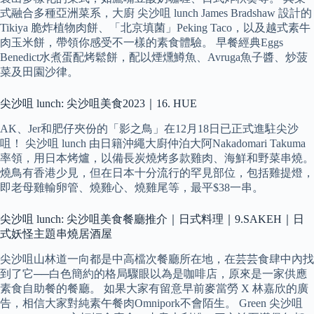
式融合多種亞洲菜系，大廚 尖沙咀 lunch James Bradshaw 設計的
Tikiya 脆炸植物肉餅、「北京填菌」Peking Taco，以及越式素牛
肉玉米餅，帶領你感受不一樣的素食體驗。 早餐經典Eggs
Benedict水煮蛋配烤鬆餅，配以煙燻鱒魚、Avruga魚子醬、炒菠
菜及田園沙律。
尖沙咀 lunch: 尖沙咀美食2023｜16. HUE
AK、Jer和肥仔夾份的「影之鳥」在12月18日已正式進駐尖沙
咀！ 尖沙咀 lunch 由日籍沖繩大廚仲泊大阿Nakadomari Takuma
率領，用日本烤爐，以備長炭燒烤多款雞肉、海鮮和野菜串燒。
燒鳥有香港少見，但在日本十分流行的罕見部位，包括雞提燈，
即老母雞輸卵管、燒雞心、燒雞尾等，最平$38一串。
尖沙咀 lunch: 尖沙咀美食餐廳推介｜日式料理｜9.SAKEH｜日
式妖怪主題串燒居酒屋
尖沙咀山林道一向都是中高檔次餐廳所在地，在芸芸食肆中內找
到了它──白色簡約的格局驟眼以為是咖啡店，原來是一家供應
素食自助餐的餐廳。 如果大家有留意早前麥當勞 X 林嘉欣的廣
告，相信大家對純素午餐肉Omnipork不會陌生。 Green 尖沙咀