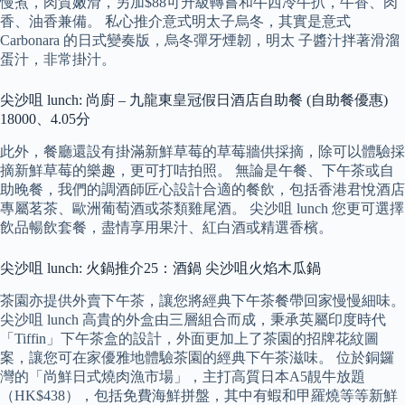
慢煮，肉質嫩滑，另加$88可升級轉嘗和牛西冷牛扒，牛香、肉
香、油香兼備。 私心推介意式明太子烏冬，其實是意式
Carbonara 的日式變奏版，烏冬彈牙煙韌，明太 子醬汁拌著滑溜
蛋汁，非常掛汁。
尖沙咀 lunch: 尚廚 – 九龍東皇冠假日酒店自助餐 (自助餐優惠)
18000、4.05分
此外，餐廳還設有掛滿新鮮草莓的草莓牆供採摘，除可以體驗採
摘新鮮草莓的樂趣，更可打咭拍照。 無論是午餐、下午茶或自
助晚餐，我們的調酒師匠心設計合適的餐飲，包括香港君悅酒店
專屬茗茶、歐洲葡萄酒或茶類雞尾酒。 尖沙咀 lunch 您更可選擇
飲品暢飲套餐，盡情享用果汁、紅白酒或精選香檳。
尖沙咀 lunch: 火鍋推介25：酒鍋 尖沙咀火焰木瓜鍋
茶園亦提供外賣下午茶，讓您將經典下午茶餐帶回家慢慢細味。
尖沙咀 lunch 高貴的外盒由三層組合而成，秉承英屬印度時代
「Tiffin」下午茶盒的設計，外面更加上了茶園的招牌花紋圖
案，讓您可在家優雅地體驗茶園的經典下午茶滋味。 位於銅鑼
灣的「尚鮮日式燒肉漁市場」，主打高質日本A5靚牛放題
（HK$438），包括免費海鮮拼盤，其中有蝦和甲羅燒等等新鮮