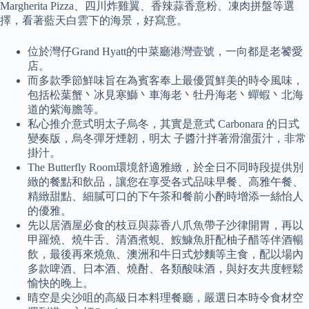
Margherita Pizza、四川炸雞翼、香辣蒜香意粉、凍肉拼盤等選
擇，看著藍天白雲下的海景，好寫意。
位於灣仔Grand Hyatt的中菜廳港灣壹號，一向都是老饕愛
店。
而多款季節鮮味旨在為賓客奉上最優質鮮美的時令風味，
包括松葉蟹丶冰見寒鰤丶車海老丶牡丹海老丶蟬蝦丶北海
道的紫海膽等。
私心推介意式明太子烏冬，其實是意式 Carbonara 的日式
變奏版，烏冬彈牙煙韌，明太 子醬汁拌著滑溜蛋汁，非常
掛汁。
The Butterfly Room環境舒適雅緻，於全日不同時段提供別
緻的餐點和飲品，讓您在享受各式品味早餐、高雅午餐、
精緻甜點、細膩可口的下午茶和餐前小酌時增添一絲怡人
的優雅。
先以居酒屋必食的枝豆與蒜香八爪魚帶子沙律開胃，再以
甲羅燒、燒牛舌、清酒煮蜆、鮟鱇魚肝配柚子醋等伴酒暢
飲，最後再來燒魚、澳洲和牛日式炒麵等主食，配以場內
多款啤酒、日本酒、燒酎、各類酸味酒，與好友共度輕鬆
愉快的晚上。
晴空是尖沙咀的高級日本料理餐廳，嚴選日本時令食材空