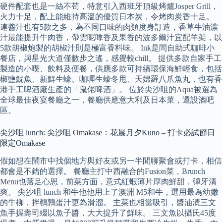
硬件配套也是一絲不苟，特意引入西班牙頂級烤爐Josper Grill，
火力十足，配上能維持高溫的優質日本炭，令烤肉炭香十足。
連醬汁也有5款之多，為不同口味的肉類度身訂造，香草牛油濃
汁最能提升牛肉香，帶雲呢嗱香及果香的波多爾汁宜配羊架，以
5款胡椒炮製的胡椒汁則是極富香料味。 Ink是間自助式咖啡小
餐店，與星光大道僅數步之遙，感覺較chill。 提供多款自家手工
製造的小喫、飲料及便餐，供應多款可持續環保海鮮輕食，包括
椒鹽魷魚、新鮮生蠔、咖喱生蠔冬甩、天婦羅八爪魚丸，也有香
港手工啤酒廠生產的「鬼佬啤酒」。 位於尖沙咀的Aqua被選為
全球最佳夜宴餐廳之一，餐廳供應意大利及日本菜，還設酒吧
區。
尖沙咀 lunch: 尖沙咀 Omakase：花晨月夕Kuno – 打卡必試節日
限定Omakase
假如想在鬧市中找個地方與好友或另一半閒聊聚會或打卡，相信
都會是不錯的選擇。 餐廳主打中西融合的Fusion菜，Brunch
Menu也落足心思，前菜方面，意式紅蝦薄片厚肉鮮甜，彈牙清
爽。 尖沙咀 lunch 和牛他他用上了澳洲 M5和牛，選用最為幼嫩
的牛柳，拌鵪鶉蛋汁更為滑溜。 主菜也相當吸引，醬油漬三文
魚手握壽司綴以魚子醬，大大提升了鮮味。 三文魚以攝氏45度