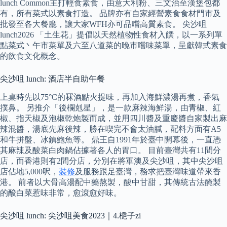
lunch Common主打輕食素食，由意大利粉、三文治至漢堡包都
有，所有菜式以素食打造。 品牌亦有自家經營素食食材門市及
批發至各大餐廳，讓大家WFH亦可品嚐高質素食。 尖沙咀
lunch2026 「土生花」提倡以天然植物性食材入饌，以一系列單
點菜式丶午市菜單及六至八道菜的晚市嚐味菜單，呈獻韓式素食
的飲食文化概念。
尖沙咀 lunch: 酒店半自助午餐
上桌時先以75°C的冧酒點火提味，再加入海鮮濃湯再煮，香氣
撲鼻。 另推介「後欄剋星」，是一款麻辣海鮮湯，由青椒、紅
椒、指天椒及泡椒乾炮製而成，並用四川醬及重慶醬自家製出麻
辣混醬，湯底先麻後辣，勝在喫完不會太油膩，配料方面有A5
和牛拼盤、冰鎮鮑魚等。 鼎王自1991年於臺中開幕後，一直憑
其麻辣及酸菜白肉鍋佔據著各人的胃口。 目前臺灣共有11間分
店，而香港則有2間分店，分別在將軍澳及尖沙咀，其中尖沙咀
店佔地5,000呎，
裝修
及服務跟足臺灣，務求把臺灣味道帶來香
港。 前者以大骨高湯配中藥熬製，酸中甘甜，其傳統古法醃製
的酸白菜惹味非常，愈滾愈好味。
尖沙咀 lunch: 尖沙咀美食2023｜4.梔子zi