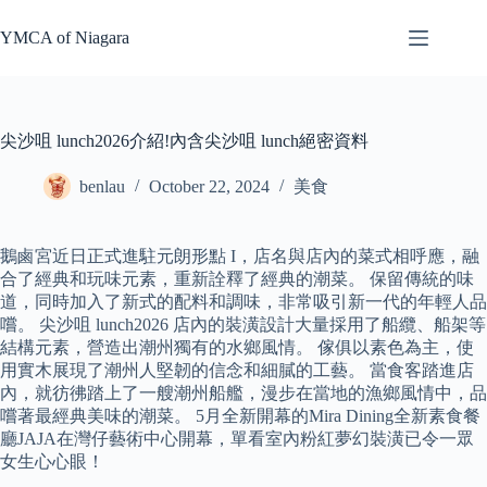
Skip
to
YMCA of Niagara
content
尖沙咀 lunch2026介紹!內含尖沙咀 lunch絕密資料
benlau
October 22, 2024
美食
鵝鹵宮近日正式進駐元朗形點 I，店名與店內的菜式相呼應，融
合了經典和玩味元素，重新詮釋了經典的潮菜。 保留傳統的味
道，同時加入了新式的配料和調味，非常吸引新一代的年輕人品
嚐。 尖沙咀 lunch2026 店內的裝潢設計大量採用了船纜、船架等
結構元素，營造出潮州獨有的水鄉風情。 傢俱以素色為主，使
用實木展現了潮州人堅韌的信念和細膩的工藝。 當食客踏進店
內，就彷彿踏上了一艘潮州船艦，漫步在當地的漁鄉風情中，品
嚐著最經典美味的潮菜。 5月全新開幕的Mira Dining全新素食餐
廳JAJA在灣仔藝術中心開幕，單看室內粉紅夢幻裝潢已令一眾
女生心心眼！