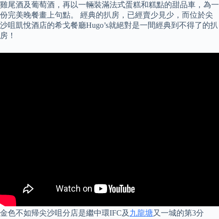
雞尾酒及葡萄酒，再以一輛裝滿法式蛋糕和糕點的甜品車，為一
份完美晚餐畫上句點。 經典的扒房，已經賣少見少，而位於尖
沙咀凱悅酒店的希戈餐廳Hugo’s就絕對是一間經典到不得了的扒
房！
金色不如帰尖沙咀分店是繼中環IFC及
九龍塘
又一城的第3分