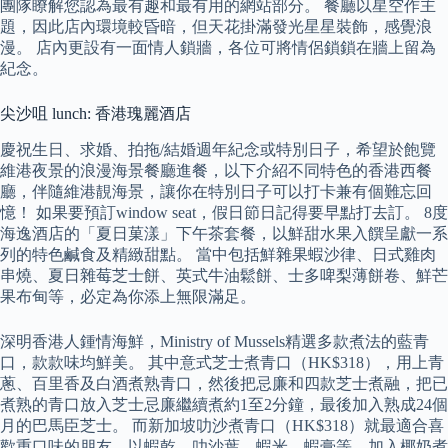
團隊瞭解您認為最有趣和最有用的網站部分。 餐廳以星空作主
題，因此店內環境較昏暗，但天花掛滿發光星星裝飾，感覺浪
漫。 店內更設有一面情人鎖牆，各位可將情侶鎖鎖在牆上留為
紀念。
尖沙咀 lunch: 香港瑰麗酒店
慶祝生日、求婚、拍拖/結婚週年紀念或特別日子，希望於飽覽
維港夜景的浪漫海景餐廳進餐，以下介紹不同特色的香港西餐
廳，伴隨維港靚海景，讓你在特別日子可以打卡兼有個難忘回
憶！ 如果要預訂window seat，假日節日記得要早點打去訂。 8度
海逸酒店的「夏日菓漾」下午茶套餐，以鮮甜水果入饌呈獻一系
列的特色鹹食及精緻甜點。 當中包括鮮雜果蝦沙律、日式雞肉
串燒、夏日雜莓芝士餅、英式牛油鬆餅、士多啤梨薄餅卷、鮮芒
果布甸等，必定為你添上無限滿足。
深明香港人鍾情海鮮，Ministry of Mussels精選多款煮法的藍青
口，款款味均鮮美。 其中意式芝士煮青口（HK$318），用上青
蔥、百里香及白酒煮熟青口，然後把忌廉和四款芝士煮融，把已
煮熟的青口放入芝士忌廉繼續煮約1至2分鐘，最後加入熟成24個
月的巴馬臣芝士。 而新加坡叻沙煮青口（HK$318）就最適合喜
歡重口味的朋友，以蝦乾、叻沙葉、蝦米、蝦膏等，加入椰奶煮