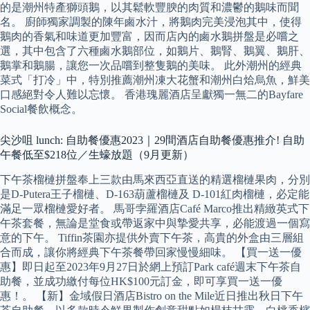
的是潮州特產獅頭鵝，以其鬆軟豐腴的肉質和濃鬱的鵝味而聞
名。 廚師獨家調製的陳年鹵水汁，將鵝肉完美浸泡其中，使得
鵝肉的香氣和味道更加豐富，因而店內的鹵水鵝拼盤是必嚐之
選，其中包含了六種鹵水鵝部位，如鵝片、鵝腎、鵝翼、鵝肝、
鵝掌和鵝腸，讓您一次品嚐到整隻鵝的美味。 此外潮州的經典
菜式「打冷」中，特別推薦潮州凍大花蟹和潮州白烚烏魚，鮮美
口感絕對令人難以忘懷。 香港瑰麗酒店呈獻獨一無二的Bayfare
Social餐飲概念。
尖沙咀 lunch: 自助餐優惠2023｜29間酒店自助餐優惠推介! 自助
午餐低至$218位／生蠔放題（9月更新）
下午茶榴槤拼盤奉上三款由馬來西亞直送的精選榴槤果肉，分別
是D-Putera王子榴槤、D-163葫蘆榴槤及 D-101紅肉榴槤，必定能
滿足一眾榴槤愛好者。 馬哥孛羅酒店Café Marco推出精緻英式下
午茶套餐，無論是堂食或帶返家中與摯愛共享，必能渡過一個寫
意的下午。 Tiffin茶園亦提供外賣下午茶，高貴的外盒由三層組
合而成，讓你將經典下午茶餐帶回家慢慢細味。 【買一送一優
惠】即日起至2023年9月27日於網上預訂Park café週末下午茶自
助餐，並成功繳付每位HK$100元訂金，即可享買一送一優
惠！。 【新】金域假日酒店Bistro on the Mile近日推出秋日下午