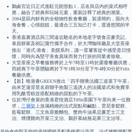
鵝鹵宮近日正式進駐元朗形點 I，店名與店內的菜式相呼
應，融合了經典和玩味元素，重新詮釋了經典的潮菜。
2084是區內鮮有的全植物性飲食餐廳，裝潢簡約，面向大
海食餐，心情靚靚，最適合三五知己打卡，度過悠閒的半
天。
香港嘉裏酒店與三間遠近馳名的本地老字號食店麥奀記、
泰昌餅家及樹記腐竹攜手合作，於大灣咖啡廳及大堂茶座
推出「港式‧港食」美饌系列，讓一眾饕客從中感受昔日情
懷，同時向為堅守美食真味而努力打拚的同業者致敬。
大堂茶座之早餐服務將於上午7時至11時於露臺餐廳供應，
而經典下午茶體驗將於下午1時30分至下午4時30分於Felix
餐廳供應。
【新】唯港薈GREEN推出「四手聯乘法國三道菜下午茶」
由米芝蓮背景名廚聯手炮製三道誘人的法國菜式和免費享
用乳酪雪糕並搭配精緻的甜點的下午茶。
位於灣仔會展的香港君悅酒店Tiffin茶園下午茶向來一位難
求，
三層架
上放滿精緻的法式甜點和鹹點，雲尼拿鬆餅、
藍莓鬆餅、三文魚蓉脆麵包、蟹肉牛油果忌廉芝士三文
治、煙燻雞肉芹菜三文治、鵝肝慕絲無花果三文治等。
另外食肉獸不能錯過德國豬手配香檸蜜汁蔬菜、法式烤鴨脾配黑