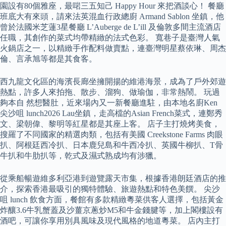
園設有80個雅座，最啱三五知己 Happy Hour 來把酒談心！ 餐廳
班底大有來頭，請來法英混血行政總廚 Armand Sablon 坐鎮，他
曾於法國米芝蓮3星餐廳 L’Auberge de L’ill 及倫敦多間主流酒店
任職，其創作的菜式均帶精緻的法式色彩。 寬巷子是臺灣人氣
火鍋店之一，以精緻手作配料做賣點，連臺灣明星蔡依琳、周杰
倫、言承旭等都是其食客。
西九龍文化區的海濱長廊坐擁開揚的維港海景，成為了戶外郊遊
熱點，許多人來拍拖、散步、溜狗、做瑜伽，非常熱鬧。 玩過
夠本自 然想醫肚，近來場內又一新餐廳進駐，由本地名廚Ken
尖沙咀 lunch2026 Lau坐鎮，走高檔的Asian French菜式，連鄭秀
文、梁朝偉、黎明等紅星都是其座上客。 店子主打燒烤美食，
搜羅了不同國家的精選肉類，包括有美國 Creekstone Farms 肉眼
扒、阿根廷西冷扒、日本鹿兒島和牛西冷扒、英國牛柳扒、T骨
牛扒和牛肋扒等，乾式及濕式熟成均有涉獵。
從乘船暢遊維多利亞港到遊覽露天市集，根據香港朗廷酒店的推
介，探索香港最吸引的獨特體驗、旅遊熱點和特色美饌。 尖沙
咀 lunch 飲食方面，餐館有多款精緻粵菜供客人選擇，包括黃金
炸釀3.6牛乳蟹蓋及沙薑京蔥炒M5和牛金錢腱等，加上閣樓設有
酒吧，可讓你享用別具風味及現代風格的地道粵菜。 店內主打