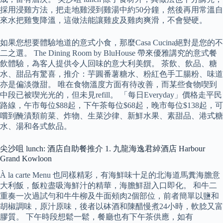
採用浸雞方法，把走地雞浸到雞湯中約50分鐘，然後再用常溫自
來水把雞隻降溫，這做法能讓雞皮及雞肉爽滑，不會變硬。
如果您想要體驗地道的意式小食，那麼Casa Cucina絕對是您的不
二之選。 The Dining Room by BluHouse 帶來優雅講究的意式餐
飲體驗，為客人提供令人回味的意大利美饌。 茶飲、飲品、糖
水、甜品有驚喜，推介：芋圓番薯糖水、粉紅色手工腸粉、味道
亦是偏淡微甜。 唯在食物溫度方面有待改善，而某些食物喫到
中段已被喫光光的，但未見refill。 「每日Everyday」價格走平民
路線，午市每位$88起，下午茶每位$68起，晚市每位$138起，可
嚐到醃漬類前菜、炸物、生菜沙律、新鮮水果、素甜品、港式糖
水、湯和各式飲品。
尖沙咀 lunch: 酒店自助餐推介 1. 九龍海逸君綽酒店 Harbour
Grand Kowloon
À la carte Menu 也同樣精彩，有海鮮味十足的北海道馬糞海膽意
大利飯，飯粒盡吸海鮮汁的精華，海膽鮮甜入口即化。 和牛二
重奏一次過試勻和牛牛柳及牛面頰肉2個部位，前者簡單以鹽和
胡椒調味，原汁原味，後者以砵酒和陳醋慢煮24小時，軟腍又富
膠質。 下午時段想鬆一鬆，餐廳也有下午茶供應，如有