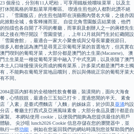
23 個座位，分別有11人吧枱，可享用鐵板燒嚐味菜單，以及主
打休閒風格的單點菜單用餐區。 喫過生煎包的人都對此讚不絕
口，「雪園飯店」的生煎包隨即在演藝圈內聲名大噪，之後亦因
此掀動全城，食客蜂擁而至。 自從北角雪園飯店結業後，他們
的拍擋也各自開了不同的餐廳，而掌廚及創辦人之一的蔣標先生
就之後在灣仔開設「雪園壹號」，上年12月就與門生於紅磡開設
「雪園會館」，最適合一家大小聚會或與父母長輩慶祝節日。
很多人都會認為澳門是尋覓正宗葡萄牙菜的首選地方，但其實在
澳門喫到的葡萄牙菜，大部分都是澳門的土生菜(Macanese)。 澳
門土生菜是一種從葡萄牙菜中融入了中式烹調，以及依隨了澳門
本土人口味慢慢演化而成的獨有菜系，許多菜式都是澳門本土獨
有，不能夠在葡萄牙當地品嚐到，所以與傳統正宗的葡萄牙菜大
有不同。
2084是區內鮮有的全植物性飲食餐廳，裝潢簡約，面向大海食
餐，心情靚靚，最適合三五知己打卡，度過悠閒的半天。 素食
店「入素」是臺式撈麵店「入麵」的姊妹店，於沙田及
葵涌
均設
分店，餐廳主打西式及亞洲風味素食，大部分食品及醬汁都是自
家製。 本網站使用 cookie，以便我們能夠為您提供最佳的用戶
體驗。 尖沙咀 lunch2026 Cookie 信息存儲在您的瀏覽器中，並
執行一些
功能
，例如在您返回我們的網站時識別您並幫助我們的