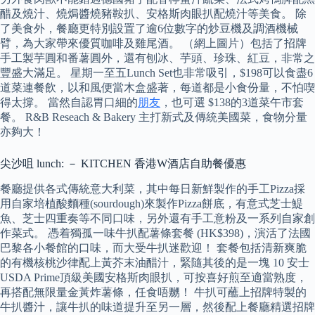
醋及燒汁、燒焗醬燒豬鞍扒、安格斯肉眼扒配燒汁等美食。 除
了美食外，餐廳更特別設置了逾6位數字的炒豆機及調酒機械
臂，為大家帶來優質咖啡及雞尾酒。 （網上圖片）包括了招牌
手工製芋圓和番薯圓外，還有刨冰、芋頭、珍珠、紅豆，非常之
豐盛大滿足。 星期一至五Lunch Set也非常吸引，$198可以食盡6
道菜連餐飲，以和風便當木盒盛著，每道都是小食份量，不怕喫
得太撐。 當然自認胃口細的
朋友
，也可選 $138的3道菜午市套
餐。 R&B Reseach & Bakery 主打新式及傳統美國菜，食物分量
亦夠大！
尖沙咀 lunch: － KITCHEN 香港W酒店自助餐優惠
餐廳提供各式傳統意大利菜，其中每日新鮮製作的手工Pizza採
用自家培植酸麵種(sourdough)來製作Pizza餅底，有意式芝士鯷
魚、芝士四重奏等不同口味，另外還有手工意粉及一系列自家創
作菜式。 憑着獨孤一味牛扒配薯條套餐 (HK$398)，演活了法國
巴黎各小餐館的口味，而大受牛扒迷歡迎！ 套餐包括清新爽脆
的有機核桃沙律配上黃芥末油醋汁，緊隨其後的是一塊 10 安士
USDA Prime頂級美國安格斯肉眼扒，可按喜好煎至適當熟度，
再搭配無限量金黃炸薯條，任食唔嬲！ 牛扒可蘸上招牌特製的
牛扒醬汁，讓牛扒的味道提升至另一層，然後配上餐廳精選招牌