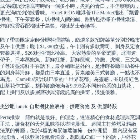
成傳統叻沙湯底需時約一個多小時，煮熟的青口，不但啖啖肉，
更充滿叻沙的辣香味。 Hotel ICON唯港薈The Market推出「飄香
榴槤」下午茶套餐，以榴槤入饌的鹹、甜點包括椰子榴槤燉湯、
炸鮮蝦雲吞配榴槤千島醬、榴槤芝士春捲等。
除了季節限定廚師發辦料理體驗，鮨燐多款招牌菜單分別於晚市
及午市供應；晚市$1,380位/起，午市則有多款壽司、刺身及定食
套餐選擇，$268起性價比極高。 大家熱愛的皇帝蟹腳、北海道
帶子、日本蒸鮑魚、新鮮紅蟹、新鮮龍蝦、海膽、虎蝦、三文魚
子等冷盤海鮮不在話下，最令編輯意外的，是港畔餐廳自助餐中
的刺身與海鮮，都是由日本直送，質素媲美日式餐廳，一點也不
馬虎。 Camellia設計以巴黎的「世界花都」為靈感，並以粉紅色
山茶花作主題，整間餐廳佈滿著9,999朵不同粉色系的山茶花，
配上拱門及以多層磨砂與清鏡託底的拱窗，浪漫優雅。
尖沙咀 lunch: 自助餐比較表格：供應食物 及 供應時段
Perla推崇「簡約就是最好」的理念，透過精心的食材處理與烹調
手法，讓食材的天然風味得以盡情展現。 這間主打燒烤及精緻
法菜的餐廳，位於4樓的海景無遮無掩，份外開揚，室內設有落
地玻璃，可以歎著冷氣看海景，想吹風Chill 一下的話，戶外花