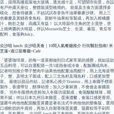
店，採用高樓底落地大玻璃，透光感十足，可望鬧市街景，亦設
有戶外露天座位，整體裝潢型格簡約。 前菜及主食方面選擇多
樣化，想食得健康，不妨試試吞拿魚牛油果藜麥沙律。 用上三
色藜麥及黃鰭吞拿魚粒、新鮮牛油果粒等製成，再加入柑橘醬
汁，飽肚之餘，高纖又有益！ 以大啡菇作主角的芝士漢堡，塗
上燒烤醬的大啡菇，伴以Mozzarella芝士、生菜、蕃茄、青瓜等
配料，食落夠Juicy。
尖沙咀 lunch: 尖沙咀美食｜10間人氣餐廳推介 行街醫肚指南! 米
芝蓮+過江龍餐廳+Cafe
「婆婆珈琲屋」的每一道菜都做到日式家常菜的感覺，就如這款
五品料理，可以自選配搭一共5道熱食或冷食，配飯團或烏冬。
記者特別推介帶子蟹肉牛油果他他配薑油黑醋汁，用上北海道帶
子、蟹、及明太子製成，配上三文魚籽及飛魚籽，口感更加豐
富。 最後以甜品作結，記者私心推介Tiramisu，用上泰國手標茶
製作，香濃帶甘，醇厚幼滑；加入少量冧酒，不會搶走泰國茶
香。 另外冬蔭煙肉意粉加入冬蔭功湯製成，食落酸酸辣辣，開
胃不膩；伴以日本九州日本雞蛋，蛋液濃鬱，食落口感更香滑。
菠蘿牛肉他他配甜酸蛋黃醬是著名法式牛肉他他的變奏版，選用
口感軟腍的牛肩排，再加入自製香辣蛋黃醬、菠蘿粒等手剁而
成，富有層次。 尖沙咀 lunch 除了食材外，其做法也十分講究，