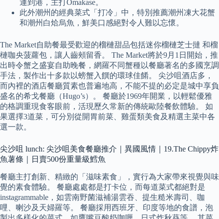
運到港，主打Omakase。
此外潮州的經典菜式「打冷」中，特別推薦潮州凍大花蟹
和潮州白烚烏魚，鮮美口感絕對令人難以忘懷。
The Market自助餐最受歡迎的榴槤甜品包括迷你榴槤芝士撻 和榴
槤咖央菠蘿包，讓人齒頰留香。 The Market將於9月1日開始，推
出時令蟹之盛宴自助晚餐，網羅不同蟹種以餐廳著名的多國烹調
手法，製作出十多款以螃蟹入饌的環球佳餚。 尖沙咀酒店多，
而內裡的酒店餐廳質素也普遍地高，不能不提的必定是城中享負
盛名的希戈餐廳（Hugo’s）。 餐廳於1969年開業，以輕鬆優雅
的格調重現食客眼前，活現歷久常新的傳統歐陸餐飲體驗。 如
果選擇3道菜，可分別從開胃前菜、雞蛋類美食及精選主菜中各
選一款。
尖沙咀 lunch: 尖沙咀美食餐廳推介｜異國風情｜19.The Chippy炸
魚薯條｜日賣500份重量級鱈魚
餐廳主打創新、精緻的「滋味素食」，實行為大家帶來視覺與味
覺的素食體驗。 餐廳處處都是打卡位，而每道菜式都絕對是
instagrammable，如雲南野菌滋補湯雲吞、提生糙米壽司、咖
哩、喇沙及天婦羅等。 餐廳採用西班牙、印度等地的食譜，泡
製出多樣化的菜式，如鷹嘴豆酸奶咖喱、日式炸秋葵等。 其菜