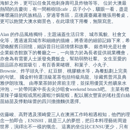
海鮮之外，更可以任食其他刺身壽司及炸物等等。 位於大澳最
熱鬧的吉慶街，有一間榕樹頭cafe，店子小小，驟眼一看，盡是
琳瑯滿目的民族精品，穿過零售區，店後露臺藏著幾張用餐桌，
更可以飽覽大澳水鄉景色，在此環境下用餐，無限寫意。
Alan 的作品風格獨特，主題涵蓋生活日常、城市風貌、社會文
化等，透過速寫城市和細緻的描繪，將香港的細節記錄下來，希
望喚醒舊日回憶，細訴昔日社區情懷和故事。 銀杏時光是社會
企業銀杏館旗下的餐廳之一，一向致力於為長者提供就業機會，
亦會為有需要人士派發免費飯盒，幫助弱勢社羣。 女生至愛的
甜品區亦相當吸引，有百香果啫喱、和菓子、小丸子、
Brownie、炸芋頭丸子、紅豆餅、桃膠糖水等，為餐點劃上完美
的句號。 國金軒特選頂級茗茶包括特級烏龍、珍藏舊普洱及典
雅伊朗玫瑰。 由專業茶師於席前主理，並採用優質天然礦泉水
沖泡，一於帶同家中長去尖沙咀食weekend brunch吧。 主菜有欖
菜辣子爆龍蝦或黑松露蝦汁焗龍蝦，配以層次豐富的瑤柱蛋白絲
苗絲苗及悸動味蕾的四川擔擔麵供選擇。
佐藤峻、高野透及濱崎愛三人在澳洲工作時相遇相知，他們的理
念一拍即合，ENISHI，就是三人的夢想，把日本料理藝術周遊
世界，演繹出不一樣的慨念。 這裏的坐位比CENSU更少，只有