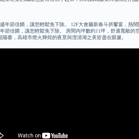
年節佳餚，讓您輕鬆免下除。 12F大會廳新春斗拱饗宴，熱鬧開
節佳餚，讓您輕鬆免下除。 房間內坪數約11坪，舒適寬敞的空
景觀陽臺，高雄市燈火輝煌的夜景與澄清湖之美皆盡在眼簾。