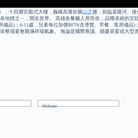
52年），十四層宮殿式大樓，巍峨高聳於圓
山之
腰，前臨基隆河、後
表地標之ㄧ，聞名世界。 高雄各餐廳入席而坐，品嚐卓絕的宮廷
、客房備品)；6-11歲，兒童每位加價$870(含導覽、早餐、客房
添整場宴會圓滿祥瑞氣象。 無論是國際會議、婚慶喜宴或大型
Website