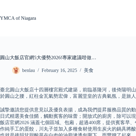
Skip
to
content
YMCA of Niagara
圓山大飯店官網5大優勢2026!專家建議咁做…
benlau
February 16, 2025
美食
臺北圓山大飯店十四層樓宮殿式建築，前臨基隆河，後倚陽明山，東望
於圓山之腰，紅柱金瓦氣勢宏偉，富麗堂皇的古典氣氛，是旅人
誠摯邀請您提供意見以及優良表揚，成為我們提昇服務品質的動力
日式精選美食佳餚，觸動賓客的味蕾；開放式的廚房，除可以現
飯店官網2026 涵蓋七個區域、包廂，超過400席，提供賓
作純手工的蛋餃，川丸子並加入多種食材使用生炭火的鍋具將酸
也就是後韻甘甜酸菜在白肉的油脂滲透包圍下，而豐腴了起來，