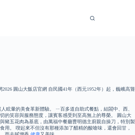
26 圓山大飯店官網 自民國41年（西元1952年）起，巍峨高聳
讓人眩暈的美食革新體驗。 ㄧ百多道自助式餐點，結閤中、西、
切的笑容與服務態度，讓賓客感受到至高無上的尊榮。 圓山大
酸菜與豬五花肉為基底，由萬福中餐廳曹明德主廚親自操刀，特別製
食用。 喫起來不但沒有那種添加了醋精的酸嗆味，還會回甘，
，而去膩增香‚
健康
又美味。