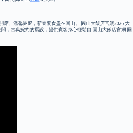
席、溫馨團聚，新春饗食盡在圓山。 圓山大飯店官網2026 大
間，古典婉約的擺設，提供賓客身心輕鬆自 圓山大飯店官網 圓