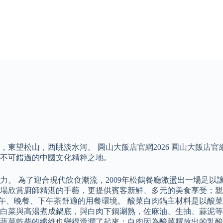
松山，西眺淡水河。 圓山大飯店官網2026 圓山大飯店官網20
不可錯過的中國文化精粹之地。
。 為了迎合現代飲食潮流，2009年松鶴餐廳激盪出一場足以
場欣賞廚師精湛的手藝，更提供賓客新鮮、多元的美食享受；親
客早、午、晚餐、下午茶舒適的用餐環境。 酸菜白肉鍋主材料是以
白菜與高湯煮成鍋底，與白肉下鍋涮熟，佐麻油、生抽、蒜泥等
蔬菜乾柴的纖維也變得滑潤了起來；白肉因為酸菜釋放出的乳酸