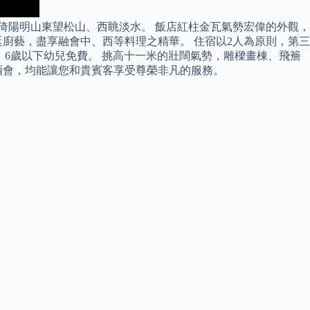
倚陽明山東望松山、西眺淡水。 飯店紅柱金瓦氣勢宏偉的外觀，
廚藝，盡享融會中、西等料理之精華。 住宿以2人為原則，第三
備品)；6歲以下幼兒免費。 挑高十一米的壯闊氣勢，雕樑畫棟、飛簷
酒會，均能讓您和貴賓客享受尊榮非凡的服務。