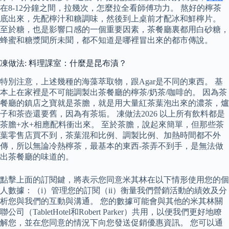
在8-12分鐘之間，拉幾次，怎麼拉全看師傅功力。 熬好的檸茶
底出來，先配檸汁和糖調味，然後到上桌前才配冰和鮮檸片。
至於糖，也是影響口感的一個重要因素，茶餐廳裏都用白砂糖，
蜂蜜和糖漿聞所未聞，都不知道是哪裡冒出來的都市傳說。
凍做法: 料理課室：什麼是昆布漬？
特別注意，上述幾種的海藻萃取物，跟Agar是不同的東西。 基
本上在家裡是不可能調製出茶餐廳的檸茶/奶茶/咖啡的。 因為茶
餐廳的鎮店之寶就是茶膽，就是用大量紅茶葉泡出來的濃茶，爐
子和茶壺還要舊，因為有茶垢。 凍做法2026 以上所有飲料都是
茶膽+水+相應配料衝出來。 至於茶膽，說起來簡單，但那些茶
葉零售店買不到，茶葉混和比例、調製比例、加熱時間都不外
傳，所以無論冷熱檸茶，最基本的東西-茶弄不到手，是無法做
出茶餐廳的味道的。
點擊上面的訂閱鍵，將表示您同意米其林在以下情形使用您的個
人數據：（i）管理您的訂閱（ii）衡量我們營銷活動的績效及分
析您與我們的互動與溝通。 您的數據可能會與其他的米其林關
聯公司（TabletHotel和Robert Parker）共用，以便我們更好地瞭
解您，並在您同意的情況下向您發送促銷優惠資訊。 您可以通