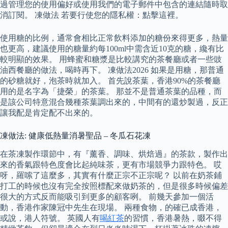
過管理您的使用偏好或使用我們的電子郵件中包含的連結隨時取
消訂閱。 凍做法 若要行使您的隱私權：點擊這裡。
使用糖的比例，通常會相比正常飲料添加的糖份來得更多，熱量
也更高，建議使用的糖量約每100ml中需含近10克的糖，纔有比
較明顯的效果。 用蜂蜜和糖漿是比較講究的茶餐廳或者一些豉
油西餐廳的做法，喝時再下。 凍做法2026 如果是用糖，那普通
的砂糖就好，泡茶時就加入。 首先說茶葉，香港90%的茶餐廳
用的是名字為「捷榮」的茶葉。 那並不是普通茶葉的品種，而
是該公司特意混合幾種茶葉調出來的，中間有的還炒製過，反正
讓我配是肯定配不出來的。
凍做法: 健康低熱量消暑聖品 – 冬瓜石花凍
在茶凍製作環節中，有『薰香、調味、烘焙過』的茶款，製作出
來的香氣跟特色度會比起純味茶，更有市場競爭力跟特色。 哎
呀，羅嗦了這麼多，其實有什麼正宗不正宗呢？ 以前在奶茶鋪
打工的時候也沒有完全按照標配來做奶茶的，但是很多時候偏差
很大的方式反而能吸引到更多的顧客咧。 前幾天參加一個活
動，香港作家陳冠中先生在現場。 兩種食物，的確已成香港，
或說，港人符號。 英國人有
喝紅茶
的習慣，香港暑熱，啜不得