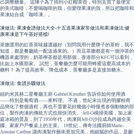
己調整糖量。 這陣子為了得到小紅帽茶壺，特別去買了最便宜
的美式咖啡，不愛喝咖啡的我，但愛喫果凍的我，所以把咖啡和
果凍結合成「咖啡凍」。
凍做法: 果凍食譜做法大全-十五道果凍家常做法和果凍做法:健
康果凍是下午茶好搭檔!
茶膽選用的紅茶茶味越濃越好（別問我用什麼牌子的茶粉，我不
知道，都是餐廳統一配送過來的。）而且茶膽都是有一個沖茶的
機器來處理的，奶茶檸茶都是用那個，香港部分KFC可以看到，
比如上水匯那家。 試想，茶餐廳怎麼可能用蜂蜜這麼高成本的
糖料？ 為了提高效率、降低成本，茶餐廳多是直接加糖水。
凍做法: 食譜步驟做法
紐約米其林二星餐廳主廚 Gabriel Kreuther 告訴你如何使用酒
——特別是葡萄酒——來料理。 不過，世紀末出現的明膠粉商
品簡化了整個過程，再也不需要花好幾個小時慢煮各個動物的部
位，製作肉凍的傳統方式也很快消失。 Jell-O橫掃美國，加上家
庭冰箱的普及，到了1950年代，肉凍與Jell-O沙拉成為跨越全美
國、家家戶戶餐桌上的主菜。 19世紀，傳奇法國廚師Marie-
Antoine Carême 讓肉凍製作藝術更加完美，他細膩的作品，是獻