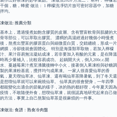
製作出好茶凍的必學重點。 凍做法2026 方法二： 材料： 檸檬若
干個，糖，蜂蜜 做法： 1 檸檬洗凈切片放可密封容器中，加糖
拌均。
凍做法: 推薦分類
基本上，透過慢煮如飽含膠質的皮層、含有豐富軟骨與肌腱的大
骨等部位，可以萃取出膠質。 濃稠的高湯經過好幾個小時慢煮
後，熬煮出豐富的膠原蛋白與細微蛋白質，交錯纏繞，形成一片
網膜，冷卻後就會固體化。 特別是海藻類萃取物，若加入檸檬
汁、果汁容易無法凝結成凍，若非要加入有酸的元素，是在降溫
時再少量補入，比較容易成功。 起鍋開大火，倒入200c.c.開
水、蔓越莓果汁煮至沸騰後轉中小火，接著倒入果凍粉與砂糖調
製的果凍粉基底，攪拌均勻成果凍。 一家人很喜愛仙草的香
氣，夏天喫仙草冰、仙草凍、還有喝仙草茶降暑氣，到了冬天還
是想喫仙草就可以來碗燒仙草。 仙草真的很會變身，一年四季
都能變化出適合的節氣的樣子，冰的熱的都好喫，今年夏天因為
疫情，不敢隨便外食，想喫仙草凍，就很認真地研究起來自己做
的方法，事實上自己熬製仙草茶是很麻煩的一件事。
凍做法: 食譜：熟食冷肉盤