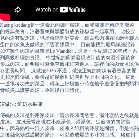
Kaeng kradang是一道泰北的咖哩膠凍，而豬腳凍是傳統潮洲菜
的經典美食，沾著薑絲與黑醋製成的辣椒醬一起享用。 比較少
見的還有鯊魚凍，也是傳統潮洲美食，細白魚肉凍在以飽含膠原
蛋白的鯊魚皮做成的半透明膠質中。 目前能找到最早詳細記錄
如何製作肉凍的書籍是Le Viandier，這是一本紀錄1300年代一系
列高級料理的食譜。 中世紀的廚師發現收汁後的肉湯冷卻後會
形成肉凍，而明膠可避免空氣和細菌進入，讓裡面的肉食可以保
存更長時間。 凍做法2026 不過，做法正統的肉凍有著豐富的歷
史和烹飪傳統，要跨越好幾個世紀與世界上不同的文化。 這是
一道很考功夫的菜品，得花上好幾個小時在爐子邊慢慢把肉類和
骨頭煮成濃鬱高湯，冷卻後再固體化。
凍做法: 鮮奶水果凍
傳統的皮凍是利用豬皮加上清水長時間熬煮，湯汁凝結之後就是
皮凍。 皮凍最常出現在小籠湯包、灌湯包、生煎包的肉餡當
中，因為餡料中混入皮凍，皮凍入餡料的時候是固體，但是遇熱
之後融化變成濃鬱的湯汁，可以造成爆漿多汁的口感。 豬皮川