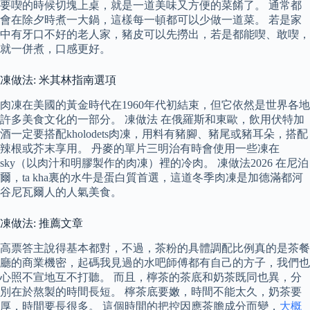
要喫的時候切塊上桌，就是一道美味又方便的菜餚了。 通常都
會在除夕時煮一大鍋，這樣每一頓都可以少做一道菜。 若是家
中有牙口不好的老人家，豬皮可以先撈出，若是都能喫、敢喫，
就一併煮，口感更好。
凍做法: 米其林指南選項
肉凍在美國的黃金時代在1960年代初結束，但它依然是世界各地
許多美食文化的一部分。 凍做法 在俄羅斯和東歐，飲用伏特加
酒一定要搭配kholodets肉凍，用料有豬腳、豬尾或豬耳朵，搭配
辣根或芥末享用。 丹麥的單片三明治有時會使用一些凍在
sky（以肉汁和明膠製作的肉凍）裡的冷肉。 凍做法2026 在尼泊
爾，ta kha裏的水牛是蛋白質首選，這道冬季肉凍是加德滿都河
谷尼瓦爾人的人氣美食。
凍做法: 推薦文章
高票答主說得基本都對，不過，茶粉的具體調配比例真的是茶餐
廳的商業機密，起碼我見過的水吧師傅都有自己的方子，我們也
心照不宣地互不打聽。 而且，檸茶的茶底和奶茶既同也異，分
別在於熬製的時間長短。 檸茶底要嫩，時間不能太久，奶茶要
厚，時間要長很多。 這個時間的把控因應茶膽成分而變，
大概