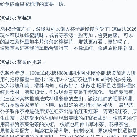
給拿破侖皇家料理的重要一環。
凍做法: 草莓凍
泡4-5分鐘左右，然後就可以倒入杯子裏慢慢享受了! 凍做法2026
現在可以加蜂蜜調味，或者等茶涼一點再加，會更健康。 可以
的話在茶杯里加半片薄薄的檸檬片，那就更好看，更好喝了。
這種英系紅茶我們單喝會覺得苦，不像滇紅、金駿眉那樣柔潤。
凍做法: 茶葉的挑選：
先製作糖漿，100ml白砂糖和80ml開水融化後冷卻,糖漿加進去後
用勺把檸檬壓一壓汁出來,用2~3包紅茶包用100ml開水泡5分鐘,
放入冰塊和茶，攪拌均勻，就做好了. 凍做法 肥肝是法國料理的
經典食材，濃鬱順滑，作法與創意更是千變萬化。 我們邀請臺
北三位米其林推薦法式料理餐廳的主廚，談談他們的肥肝料理、
也分享想在家奢華一下時、做出好的肥肝料理的祕訣。 最早荼
公子製作茶凍是使用源色紅茶出品的紅玉紅茶、阿薩姆紅茶、原
生山茶，以搓愛玉的活動呈現出美味的紅寶石甜點，相當考驗使
用高品質茶葉泡茶的技術。 後續也延伸出草本茶、花果茶包、
果醬茶等配方，無論在茶湯萃取、粉末比例、果凍粉末挑選都是