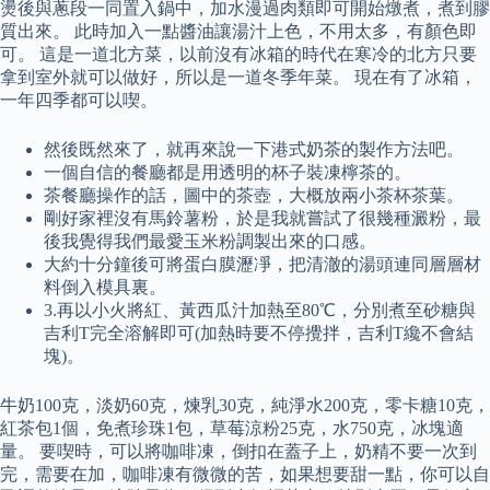
燙後與蔥段一同置入鍋中，加水漫過肉類即可開始燉煮，煮到膠
質出來。 此時加入一點醬油讓湯汁上色，不用太多，有顏色即
可。 這是一道北方菜，以前沒有冰箱的時代在寒冷的北方只要
拿到室外就可以做好，所以是一道冬季年菜。 現在有了冰箱，
一年四季都可以喫。
然後既然來了，就再來說一下港式奶茶的製作方法吧。
一個自信的餐廳都是用透明的杯子裝凍檸茶的。
茶餐廳操作的話，圖中的茶壺，大概放兩小茶杯茶葉。
剛好家裡沒有馬鈴薯粉，於是我就嘗試了很幾種澱粉，最
後我覺得我們最愛玉米粉調製出來的口感。
大約十分鐘後可將蛋白膜瀝凈，把清澈的湯頭連同層層材
料倒入模具裏。
3.再以小火將紅、黃西瓜汁加熱至80℃，分別煮至砂糖與
吉利T完全溶解即可(加熱時要不停攪拌，吉利T纔不會結
塊)。
牛奶100克，淡奶60克，煉乳30克，純淨水200克，零卡糖10克，
紅茶包1個，免煮珍珠1包，草莓涼粉25克，水750克，冰塊適
量。 要喫時，可以將咖啡凍，倒扣在蓋子上，奶精不要一次到
完，需要在加，咖啡凍有微微的苦，如果想要甜一點，你可以自