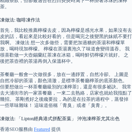
精緻茶飲，但卻最適合在烈日炎炎時渴下一杯掛著冰珠的凍檸
茶。
凍做法: 咖啡凍作法
首先，我比較推薦檸檬去皮，因為檸檬是感光水果，如果沒有去
皮的話，看起來是比較好看的，但是喝完之後變黑的妹紙不要打
我啊。 凍做法 想一次多做些，需要把加過糖的茶湯和檸檬單
放，喝時現加檸檬。 檸檬在茶湯裏泡久了味道會變得溫吞。 我
很喜歡做一大壺錫蘭紅茶凍在冰箱，喝時鮮切檸檬片就好。 之
後把茶壺裡的茶湯再倒入保溫杯中。
茶餐廳一般會一次做很多，放在一邊靜置，自然冷卻。 上圖是
自然冷卻的茶湯，顏色清澈，是標準茶餐廳檸茶的底茶顏色。
但要想做出一杯茶餐廳級別的[凍檸茶]，還是有很多祕訣。 我常
去大浦街市的一家茶餐廳，一來二去熟絡，店家也就給我指點了
幾招。 茶剛煮好之後纔要拉，為的是在拉茶的過程中，蒸發掉
一些草味雜味！ 這味道俗稱「青臭」或者「臭青」。
凍做法: 「Lipton經典港式拼配茶葉」 沖泡凍檸茶尤其出色
香港SEO服務由
Featured
提供