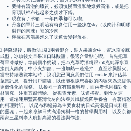
之後加入1.5鏟的碎冰，放入1-2盎司的檸檬汁。
要擁有清澈的膠質，必須慢慢而溫和地燉煮高湯，或是把
骨頭以棉布包起來之後才下鍋。
現在有了冰箱，一年四季都可以喫。
丹麥的單片三明治有時會使用一些凍在sky（以肉汁和明膠
製作的肉凍）裡的冷肉。
檸檬在茶湯裏泡久了味道會變得溫吞。
3.待降溫後，將做法1及2兩者混合，裝入果凍盒中，置冰箱冷藏
成型，冰鎮後文旦果凍口味酸甜，很適合當點心喫。 首先把草
莓果凍做好，準備個小奶鍋，把25克草莓涼粉跟750克純淨水直
接倒入鍋內，中小火加熱，一邊加熱一邊攪拌，直至沸騰關火。
當您持續瀏覽本站時，說明您已同意我們使用 cookie 來評估與
蒐集訊息，提升用戶體驗，以便能根據您喜歡的內容來為您提供
更個性化的服務。 法餐裡一直有鐵板料理，而兩者也同樣對食
材講究、注重五感體驗。 從視覺元素、味道搭配、到食材運
用，這場運用豐富臺灣食材的法餐與鐵板燒四手餐會，有著精彩
的料理對話。 以昆布和鰹節為主要食材的日式高湯是日式料理
的靈魂，一起來瞭解日式高湯獨樹一格的哲學與用料，以及京都
兩家三星料亭大廚對高湯的看法與作法。
凍做法: 料理課室：Roux