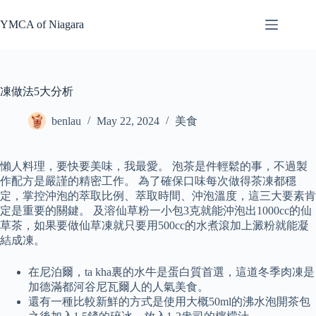
Skip
to
YMCA of Niagara
content
凍做法5大分析
benlau
May 22, 2024
美食
懶人料理，要快要美味，我最愛。 泡茶是件輕鬆的事，不過製
作配方是嚴謹的精密工作。 為了確保口味每次做得茶凍都穩
定，掌控沖泡的萃取比例、萃取時間、沖泡溫度，這三大要素肯
定是重要的關鍵。 及溶仙草粉一小包3克就能沖泡出1000cc的仙
草茶，如果要做仙草凍就只要用500cc的水煮滾加上澱粉就能凝
結成凍。
在尼泊爾，ta kha裏的水牛是蛋白質首選，這道冬季肉凍是
加德滿都河谷尼瓦爾人的人氣美食。
還有一種比較新鮮的方式是使用大概50ml的沸水泡開茶包