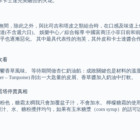
草卡士達完美融合的火花。
士達醬合作無間，除此之外，與比司吉和塔皮之類組合時，在口感及味
送達(不含週六日)。 娛樂中心／綜合報導 中國富商汪小菲日前
乎也逐漸惡化。 其中最具代表性的泡芙，其外皮和卡士達醬合
次看
鬱香草風味。 等待期間做杏仁奶油餡：成敗關鍵也是材料的溫度
ster Grater – Turquoise) 削出一大匙量的皮屑、香草醬加入奶油中打軟。
蛋塔停賣真相
粉色，糖霜太稠我只會加覆盆子汁，不會加水。 檸檬糖霜的使用
、水、糖粉攪拌均勻，如果有玉米糖漿（corn syrup）的話