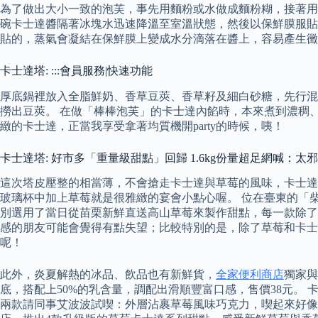
為了做出大小一致的泡芙，事先用麵粉或水做成麵粉糊，接著用圓
碗卡士達醬隔著冰塊水迅速降溫至室溫狀態，然後以保鮮膜服貼
貼的，蒸氣會凝結在保鮮膜上變成水分滴落在醬上，容易產生黴
卡士達塔: :::會員服務|快速功能
厚底鍋裡放入全脂鮮奶、香草豆莢、香草籽及細白砂糖，先行混
撈出豆莢。 在做「棒棒泡芙」的卡士達內餡時，本來煮到濃稠
緻的卡士達，正當我享受拿著均質機開party的時候，咦！
卡士達塔: 好市多「重量級甜點」回歸 1.6kg份量超足網喊：太
這次塔皮壓整的相當薄，不會搶走卡士達與草莓的風味，卡士達
玻璃杯中加上草莓就是很雅緻的宴會小點心喔。 位在臺東的「
別選用了當日從苗栗新鮮直送高山草莓來製作甜點，每一款除了
感的朋友可能會覺得有點失望；比較特別的是，除了草莓和卡士
呢！
此外，炎夏解熱的冰品、飲品也有新鮮貨，
全家便利商店
獨家與
底，搭配上50%的乳含量，調配出滑順豐富口感，售價38元。 卡士達
兩款請同事艾波波試喫：外層沾裹草莓風味巧克力，喫起來好像mXXX