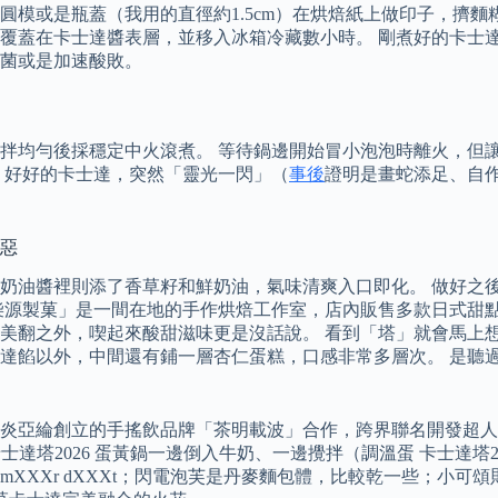
模或是瓶蓋（我用的直徑約1.5cm）在烘焙紙上做印子，擠麵
覆蓋在卡士達醬表層，並移入冰箱冷藏數小時。 剛煮好的卡士
菌或是加速酸敗。
拌均勻後採穩定中火滾煮。 等待鍋邊開始冒小泡泡時離火，但讓
、好好的卡士達，突然「靈光一閃」（
事後
證明是畫蛇添足、自
邪惡
奶油醬裡則添了香草籽和鮮奶油，氣味清爽入口即化。 做好之
柴源製菓」是一間在地的手作烘焙工作室，店內販售多款日式甜點
美翻之外，喫起來酸甜滋味更是沒話說。 看到「塔」就會馬上
達餡以外，中間還有鋪一層杏仁蛋糕，口感非常多層次。 是聽
炎亞綸創立的手搖飲品牌「茶明載波」合作，跨界聯名開發超
塔2026 蛋黃鍋一邊倒入牛奶、一邊攪拌（調溫蛋 卡士達塔2026
r dXXXt；閃電泡芙是丹麥麵包體，比較乾一些；小可頌則是非常適