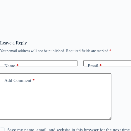
Leave a Reply
Your email address will not be published.
Required fields are marked
*
Name
*
Email
*
Add Comment
*
Save my name, email, and website in this browser for the next tim