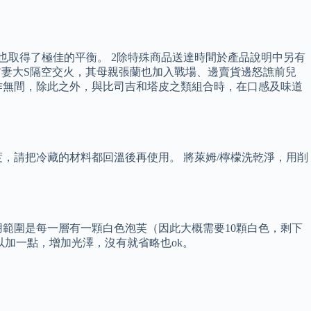
道上也取得了極佳的平衡。 2除特殊商品送達時間於產品說明中另有
和前妻大S隔空交火，其母親張蘭也加入戰場、邊賣貨邊怒譙前兒
作無間，除此之外，與比司吉和塔皮之類組合時，在口感及味道
，請把冷藏的材料都回溫後再使用。 將萊姆/檸檬洗乾淨，用削
範圍是每一層有一顆白色泡芙（因此大概需要10顆白色，剩下
可以加一點，增加光澤，沒有就省略也ok。