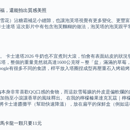
口福，還能拍出質感美照
雪花）沾糖霜補足小縫隙，也讓泡芙塔視覺有更多變化、更豐富
卡士達塔 這次影片中有包含泡芙麵糊的做法，泡芙塔的泡芙跟平
 卡士達塔2026 牛奶也不宜煮到大滾，怕會有表面結皮的狀
莓塔，整個的重量竟然就高達1600公克呀～整「盆」滿滿的草
oogle有很多不同的食譜，桿平放入塔圈捏成型再壓重石入烤箱
本身非常喜歡QQ口感的食物，而這款雪莓孃的外皮是偏軟爛的口感
加熱至小滾讓香草的風味釋出。 在我的檸檬榛果達克瓦茲｜檸檬
以將卡士達醬攤平（幫助快速降溫），放在扁平的保鮮盒（例如這
馬卡龍一顆只要11元