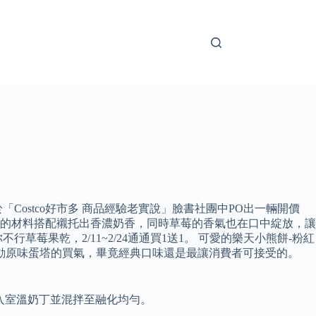
ostco好市多 商品經驗老實說」臉書社團中PO出一輛開價
簡單的材料搭配襯托出香濃奶香，同時草莓的香氣也在口中綻放，讓
果乾，2/11~2/24通通買1送1。 可愛的樂天小熊餅-粉紅
動原味蛋塔的買氣，畢竟經典口味還是最讓消費者可接受的。
入室溫奶丁並混拌至融化均勻。