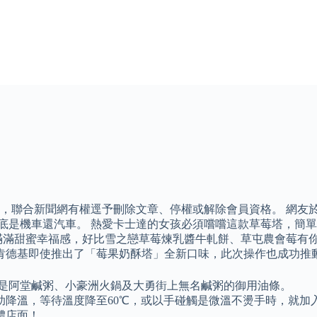
聯合新聞網有權逕予刪除文章、停權或解除會員資格。 網友於「C
輛車到底是機車還汽車。 熱愛卡士達的女孩必須嚐嚐這款草莓塔，
甜蜜幸福感，好比雪之戀草莓煉乳醬牛軋餅、草屯農會莓有你不行草莓
肯德基即使推出了「莓果奶酥塔」全新口味，此次操作也成功推
，是阿堂鹹粥、小豪洲火鍋及大勇街上無名鹹粥的御用油條。
助降溫，等待溫度降至60℃，或以手碰觸是微溫不燙手時，就加
體店面！