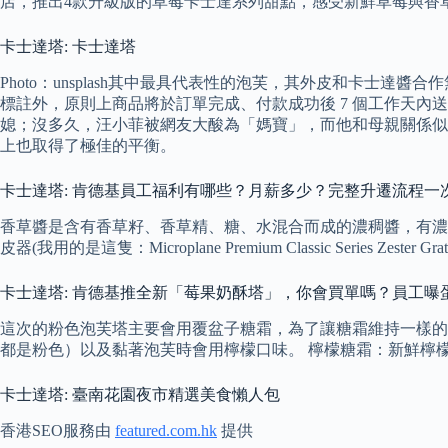
店，推出4款升級版的草莓卡士達系列甜點，感受新鮮草莓與香
卡士達塔: 卡士達塔
Photo：unsplash其中最具代表性的泡芙，其外皮和卡
標註外，原則上商品將於訂單完成、付款成功後 7 個工作天內
媳；沒多久，汪小菲被網友大酸為「媽寶」，而他和母親關係似
上也取得了極佳的平衡。
卡士達塔: 肯德基員工福利有哪些？月薪多少？完整升遷流程一
香草醬是含有香草籽、香草精、糖、水混合而成的濃稠醬，有濃
皮器(我用的是這隻：Microplane Premium Classic Series Ze
卡士達塔: 肯德基推全新「莓果奶酥塔」，你會買單嗎？員工曝
這次的粉色泡芙塔主要會用覆盆子糖霜，為了讓糖霜維持一樣的
都是粉色）以及黏著泡芙時會用檸檬口味。 檸檬糖霜：新鮮檸檬汁
卡士達塔: 臺南花園夜市精選美食懶人包
香港SEO服務由
featured.com.hk
提供