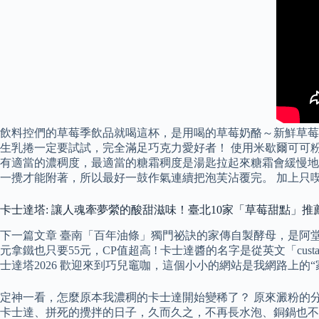
飲料控們的草莓季飲品就喝這杯，是用喝的草莓奶酪～新鮮草莓
生乳捲一定要試試，完全滿足巧克力愛好者！ 使用米歇爾可可
有適當的濃稠度，最適當的糖霜稠度是湯匙拉起來糖霜會緩慢地
一攪才能附著，所以最好一鼓作氣連續把泡芙沾覆完。 加上只
卡士達塔: 讓人魂牽夢縈的酸甜滋味！臺北10家「草莓甜點」
下一篇文章 臺南「百年油條」獨門祕訣的家傳自製酵母，是阿
元拿鐵也只要55元，CP值超高 ! 卡士達醬的名字是從英文「cu
士達塔2026 歡迎來到巧兒竈咖，這個小小的網站是我網路上的
定神一看，怎麼原本我濃稠的卡士達開始變稀了？ 原來澱粉的
卡士達、拼死的攪拌的日子，久而久之，不再長水泡、銅鍋也不