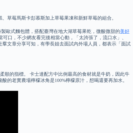
糕、草莓馬斯卡彭慕斯加上草莓果凍和新鮮草莓的組合。
特製歐式麵包體，搭配臺灣在地大湖草莓果乾，微酸微甜的
美好
起來相當可口，不少網友看完後相當心動，「太誇張了，流口水」、
 社羣文章分享可知，有學長姐去面試內外場人員，都表示「面試
柔順的指標。 卡士達配方中比例最高的食材就是牛奶，因此牛
酸的老實農場檸檬冰角是100%檸檬原汁，想喝還要再加水。