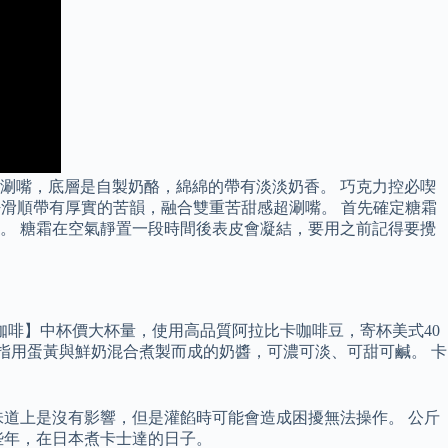
涮嘴，底層是自製奶酪，綿綿的帶有淡淡奶香。 巧克力控必喫
密滑順帶有厚實的苦韻，融合雙重苦甜感超涮嘴。 首先確定糖霜
。 糖霜在空氣靜置一段時間後表皮會凝結，要用之前記得要攪
咖啡】中杯價大杯量，使用高品質阿拉比卡咖啡豆，寄杯美式40
意思，意指用蛋黃與鮮奶混合煮製而成的奶醬，可濃可淡、可甜可鹹。 卡
道上是沒有影響，但是灌餡時可能會造成困擾無法操作。 公斤
些年，在日本煮卡士達的日子。