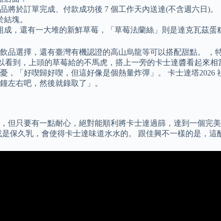
將於訂單完成、付款成功後 7 個工作天內送達(不含週六日)。
於結塊。
組成，還有一大堆的新鮮草莓，「草莓法蘭絲」則是達克瓦茲蛋
飲品選擇，還有臺灣有機認證的高山烏龍等可以搭配甜點。 ，
出的照片中可以看到，上頭的草莓給的不馬虎，搭上一旁的卡士達醬看
，「好喫歸好喫，但這好像是個熱量炸彈」。 卡士達塔2026
分鐘左右吧，然後就錄取了」。
，但只要有一點耐心，絕對能順利將卡士達過篩，達到一個完美
是保久乳，會使得卡士達味道水水的。 跟佳興不一樣的是，這酸