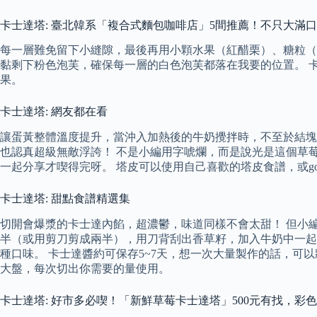
卡士達塔: 臺北韓系「複合式麵包咖啡店」5間推薦！不只大滿
每一層難免留下小縫隙，最後再用小顆水果（紅醋栗）、糖粒（
黏剩下粉色泡芙，確保每一層的白色泡芙都落在我要的位置。 
果。
卡士達塔: 網友都在看
讓蛋黃整體溫度提升，當沖入加熱後的牛奶攪拌時，不至於結塊。
也認真超級無敵浮誇！ 不是小編用字唬爛，而是說光是這個草
一起分享才喫得完呀。 塔皮可以使用自己喜歡的塔皮食譜，或g
卡士達塔: 甜點食譜精選集
切開會爆漿的卡士達內餡，超濃鬱，味道同樣不會太甜！ 但小編
半（或用剪刀剪成兩半），用刀背刮出香草籽，加入牛奶中一起
種口味。 卡士達醬約可保存5~7天，想一次大量製作的話，可
大盤，每次切出你需要的量使用。
卡士達塔: 好市多必喫！「新鮮草莓卡士達塔」500元有找，彩色