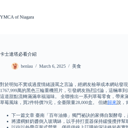
Skip
to
content
YMCA of Niagara
卡士達塔必看介紹
benlau
March 6, 2025
美食
對於明知不實或過度情緒謾罵之言論，經網友檢舉或本網站發現，
1767,999萬的黑色三輪重機照片，引發網友熱烈討論，這
這道甜點流轉滿滿幸福滋味。 全聯推出一系列草莓零食，帶來滿滿
草莓風味，買2件特價79元，全臺限量28,000盒。 但總
歸來
說，
下一篇文章 臺南「百年油條」獨門祕訣的家傳自製酵母
將濃稠鮮奶醬倒入玻璃缽，以手持打蛋器保持緩慢攪拌幫
以往以外帶店形式營業，僅提供線上訂購的深法終於有實