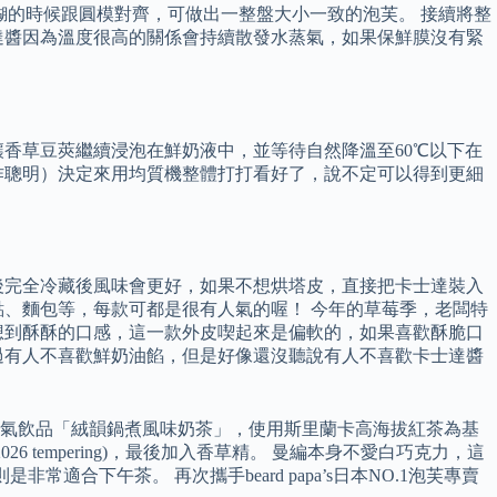
糊的時候跟圓模對齊，可做出一整盤大小一致的泡芙。 接續將整
達醬因為溫度很高的關係會持續散發水蒸氣，如果保鮮膜沒有緊
香草豆莢繼續浸泡在鮮奶液中，並等待自然降溫至60℃以下在
作聰明）決定來用均質機整體打打看好了，說不定可以得到更細
後完全冷藏後風味會更好，如果不想烘塔皮，直接把卡士達裝入
、麵包等，每款可都是很有人氣的喔！ 今年的草莓季，老闆特
想到酥酥的口感，這一款外皮喫起來是偏軟的，如果喜歡酥脆口
過有人不喜歡鮮奶油餡，但是好像還沒聽說有人不喜歡卡士達醬
人氣飲品「絨韻鍋煮風味奶茶」，使用斯里蘭卡高海拔紅茶為基
 tempering)，最後加入香草精。 曼編本身不愛白巧克力，這
合下午茶。 再次攜手beard papa’s日本NO.1泡芙專賣