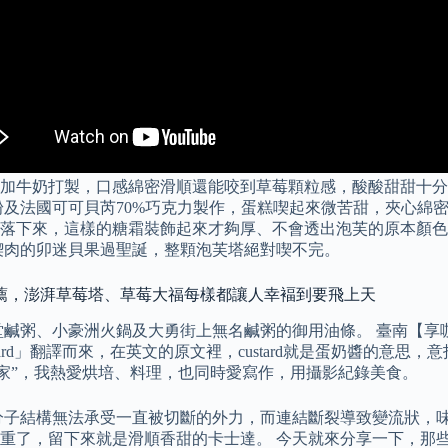
加牛奶打製，口感綿密滑順還能咬到草莓顆粒感，酸酸甜甜十分
粉及法國可可貝芮70%巧克力製作，蛋糕喫起來微苦甜，夾心綿
落下來，這樣的糖霜裝飾起來才夠厚、不會透出泡芙的原本顏色
喫肉的卯迷貝果過聖誕，整顆泡芙塔絕對喫不完。
推薦，澎湃草莓塔、草莓大福每樣都讓人幸褔到要飛上天
堂鹹粥、小豪洲火鍋及大勇街上無名鹹粥的御用油條。 臺南【享
stard」翻譯而來，在英文的原文裡，custard就是蛋奶醬的
“家”，我熱愛烘培、料理，也同時愛寫作，用攝影紀錄美食。
分子結構無法承受一直被切斷的外力，而連結斷裂導致變流狀，味
重了，留下來就是滑順香甜的卡士達。 今天就來分享一下，那