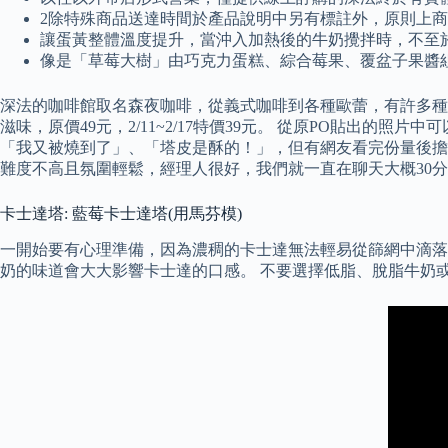
2除特殊商品送達時間於產品說明中另有標註外，原則上商品
讓蛋黃整體溫度提升，當沖入加熱後的牛奶攪拌時，不至
像是「草莓大樹」由巧克力蛋糕、綜合莓果、覆盆子果醬
深法的咖啡館取名森夜咖啡，從義式咖啡到各種歐蕾，有許多種
滋味，原價49元，2/11~2/17特價39元。 從原PO貼
「我又被燒到了」、「塔皮是酥的！」，但有網友看完份量後擔憂
難度不高且氛圍輕鬆，經理人很好，我們就一直在聊天大概30
卡士達塔: 藍莓卡士達塔(用馬芬模)
一開始要有心理準備，因為濃稠的卡士達無法輕易從篩網中滴落
奶的味道會大大影響卡士達的口感。 不要選擇低脂、脫脂牛奶或