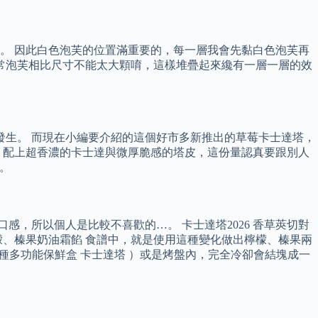
。 因此白色泡芙的位置滿重要的，每一層我會先黏白色泡芙再
常泡芙相比尺寸不能太大顆唷，這樣堆疊起來纔有一層一層的效
況發生。 而現在小編要介紹的這個好市多新推出的草莓卡士達塔，
莓，配上超香濃的卡士達與微厚脆感的塔皮，這份量認真要跟別人
烤。
，所以個人是比較不喜歡的…。 卡士達塔2026 香草莢切對
、榛果奶油霜餡 食譜中，就是使用這種變化做出檸檬、榛果兩
種多功能保鮮盒 卡士達塔 ）或是烤盤內，完全冷卻會結塊成一