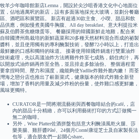
牧羊少年咖啡館新店Lemna，開設於尖沙咀香港文化中心地面位
置，佔地過萬呎的新店，設有多面落地採光大玻璃，並劃分餐廳
區、酒吧區和展覽區。 新店有超過30款主食、小喫、甜品和飲
品供應，例如慢煮美國牛胸腹、All day breakfast、意大利提拉米
蘇及伯爵茶焦糖燉蛋等。 餐廳採用的韓國新鮮走地雞，配合來
自韓國濟州島栽培的新鮮蔬菜和20多種天然材料混合而成的祕製
醬料，並且使用獨有的專利醃製技術，發酵72小時以上，打造出
最鮮嫩的口感和獨特的味道。 接著使用韓國炸鍋進行雙重油炸
技術處理，先以高溫油炸方法將雞件炸至七成熟，鎖住肉汁，再
以開放式油炸鍋再炸至全熟，並且排走多餘油份。 整個過程需
要拿捏時間、壓力和濕度，纔能夠使Yadllie炸雞外脆內嫩！ 而荃
灣海之戀分店也推出了嶄新菜式，健康版本的韓式炸雞全新登
場，增加了香料的用量及減少炸粉的份量，使炸雞口感更鮮嫩，
風味更獨特。
CURATOR是一間將潮流藝術與西餐咖啡結合的café,，店
內的甜品十分精緻，亦可以利用藝術打印的方式訂做獨一
無二的咖啡。
另外，Wine Platter佐酒拼盤包括意大利醃漬風乾火腿、莎
樂美腸、雞肝醬Pâté、24個月Comté康堤芝士及自家製長法
包等，適合朋友們一起開心share。