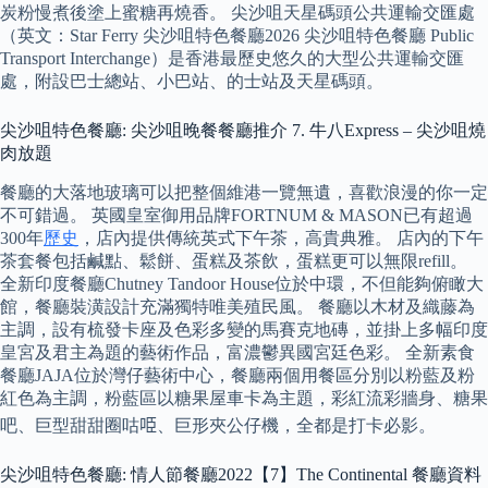
炭粉慢煮後塗上蜜糖再燒香。 尖沙咀天星碼頭公共運輸交匯處
（英文：Star Ferry 尖沙咀特色餐廳2026 尖沙咀特色餐廳 Public
Transport Interchange）是香港最歷史悠久的大型公共運輸交匯
處，附設巴士總站、小巴站、的士站及天星碼頭。
尖沙咀特色餐廳: 尖沙咀晚餐餐廳推介 7. 牛八Express – 尖沙咀燒
肉放題
餐廳的大落地玻璃可以把整個維港一覽無遺，喜歡浪漫的你一定
不可錯過。 英國皇室御用品牌FORTNUM & MASON已有超過
300年
歷史
，店內提供傳統英式下午茶，高貴典雅。 店內的下午
茶套餐包括鹹點、鬆餅、蛋糕及茶飲，蛋糕更可以無限refill。
全新印度餐廳Chutney Tandoor House位於中環，不但能夠俯瞰大
館，餐廳裝潢設計充滿獨特唯美殖民風。 餐廳以木材及織藤為
主調，設有梳發卡座及色彩多變的馬賽克地磚，並掛上多幅印度
皇宮及君主為題的藝術作品，富濃鬱異國宮廷色彩。 全新素食
餐廳JAJA位於灣仔藝術中心，餐廳兩個用餐區分別以粉藍及粉
紅色為主調，粉藍區以糖果屋車卡為主題，彩紅流彩牆身、糖果
吧、巨型甜甜圈咕𠱸、巨形夾公仔機，全都是打卡必影。
尖沙咀特色餐廳: 情人節餐廳2022【7】The Continental 餐廳資料