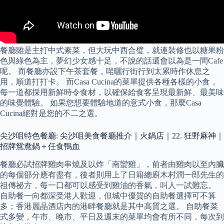
餐廳雖是主打中式素菜，但大玩中西合璧，就連裝修也以糖果粉
色與綠色為主，夢幻少女感十足，不說的話還會以為是一間Cafe
呢。 而餐廳亦設下午茶套餐，啱曬行街行到太累時作休息之
用，順道打打卡。 而Casa Cucina的菜單提供各種各樣的小食，
每一道都採用新鮮時令食材，以確保給食客呈現最新鮮、最美味
的味覺體驗。 如果您想要體驗地道的意式小食，那麼Casa
Cucina絕對是您的不二之選。
尖沙咀特色餐廳: 尖沙咀美食餐廳推介｜火鍋店｜22. 狂野麻神｜
招牌鴛鴦鍋＋任食鴨血
餐廳必試招牌雞肉串燒及以炸「南蠻雞」，前者由雞肉以至內臟
的每個部分應有盡有，後者則用上了日籍總廚木村潤一郎先生的
祖傳祕方，每一口都可以感受到雞油的香氣，叫人一試難忘。
自助餐一向都深受港人歡迎，但城中優質的自助餐選擇可不算
多；香港麗晶酒店內的港畔餐廳就是其中高質之選。 自助餐菜
式多變，午市、晚市、平日及週末的菜單均會有所不同，每次到