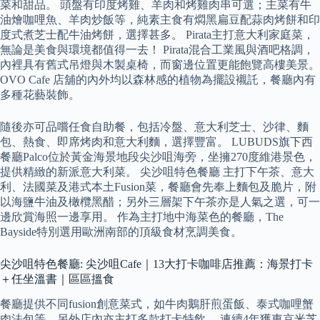
菜和甜品。 頭盤有印度烤雞、羊肉和烤雞肉串可選；主菜有牛
油燴咖哩魚、羊肉炒飯等，純素主食有燜黑扁豆配蒜肉烤餅和印
度式煮芝士配牛油烤餅，選擇甚多。 Pirata主打意大利家庭菜，
無論是美食與環境都值得一去！ Pirata混合工業風與酒吧格調，
內裡具有舊式吊燈與木製桌椅，而窗邊位置更能飽覽高樓美景。
OVO Cafe 店舖的內外均以森林感的植物為擺設襯託，餐廳內有
多種花藝裝飾。
隨後亦可品嚐任食自助餐，包括冷盤、意大利芝士、沙律、麵
包、熱食、即席烤肉和意大利麵，選擇豐富。 LUBUDS旗下西
餐廳Palco位於黃金海景地段尖沙咀海旁，坐擁270度維港景色，
提供精緻的新派意大利菜。 尖沙咀特色餐廳 主打下午茶、意大
利、法國菜及港式本土Fusion菜，餐廳會先奉上麵包及脆片，附
以海鹽牛油及橄欖黑醋；另外三層架下午茶亦是人氣之選，可一
邊欣賞海照一邊享用。 作為主打地中海菜色的餐廳，The
Bayside特別選用歐洲南部的頂級食材烹調美食。
尖沙咀特色餐廳: 尖沙咀Cafe｜13大打卡咖啡店推薦：海景打卡
＋任坐溫書｜區區搵食
餐廳提供不同fusion創意菜式，如牛肉鵝肝煎蛋飯、泰式咖哩蟹
肉法包等，另外店內亦主打多款打卡特飲。 連續4年獲東京米芝