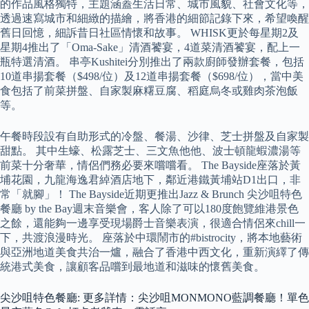
的作品風格獨特，主題涵蓋生活日常、城市風貌、社會文化等，
透過速寫城市和細緻的描繪，將香港的細節記錄下來，希望喚醒
舊日回憶，細訴昔日社區情懷和故事。 WHISK更於每星期2及
星期4推出了「Oma-Sake」清酒饕宴，4道菜清酒饕宴，配上一
瓶特選清酒。 串亭Kushitei分別推出了兩款廚師發辦套餐，包括
10道串揚套餐（$498/位）及12道串揚套餐（$698/位），當中美
食包括了前菜拼盤、自家製麻糬豆腐、稻庭烏冬或雞肉茶泡飯
等。
午餐時段設有自助形式的冷盤、餐湯、沙律、芝士拼盤及自家製
甜點。 其中生蠔、松露芝士、三文魚他他、波士頓龍蝦濃湯等
前菜十分奢華，情侶們務必要來嚐嚐看。 The Bayside座落於黃
埔花園，九龍海逸君綽酒店地下，鄰近港鐵黃埔站D1出口，非
常「就腳」！ The Bayside近期更推出Jazz & Brunch 尖沙咀特色
餐廳 by the Bay週末音樂會，客人除了可以180度飽覽維港景色
之餘，還能夠一邊享受現場爵士音樂表演，很適合情侶來chill一
下，共渡浪漫時光。 座落於中環鬧市的#bistrocity，將本地藝術
與亞洲地道美食共治一爐，融合了香港中西文化，重新演繹了傳
統港式美食，讓顧客品嚐到最地道和滋味的懷舊美食。
尖沙咀特色餐廳: 更多詳情：尖沙咀MONMONO藍調餐廳！單色