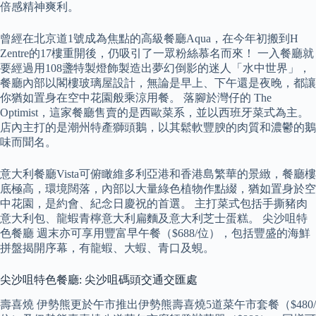
倍感精神爽利。
曾經在北京道1號成為焦點的高級餐廳Aqua，在今年初搬到H
Zentre的17樓重開後，仍吸引了一眾粉絲慕名而來！ 一入餐廳就
要經過用108盞特製燈飾製造出夢幻倒影的迷人「水中世界」，
餐廳內部以閣樓玻璃屋設計，無論是早上、下午還是夜晚，都讓
你猶如置身在空中花園般乘涼用餐。 落腳於灣仔的 The
Optimist，這家餐廳售賣的是西歐菜系，並以西班牙菜式為主。
店內主打的是潮州特產獅頭鵝，以其鬆軟豐腴的肉質和濃鬱的鵝
味而聞名。
意大利餐廳Vista可俯瞰維多利亞港和香港島繁華的景緻，餐廳樓
底極高，環境闊落，內部以大量綠色植物作點綴，猶如置身於空
中花園，是約會、紀念日慶祝的首選。 主打菜式包括手撕豬肉
意大利包、龍蝦青檸意大利扁麵及意大利芝士蛋糕。 尖沙咀特
色餐廳 週末亦可享用豐富早午餐（$688/位），包括豐盛的海鮮
拼盤揭開序幕，有龍蝦、大蝦、青口及蜆。
尖沙咀特色餐廳: 尖沙咀碼頭交通交匯處
壽喜燒 伊勢熊更於午市推出伊勢熊壽喜燒5道菜午市套餐（$480/