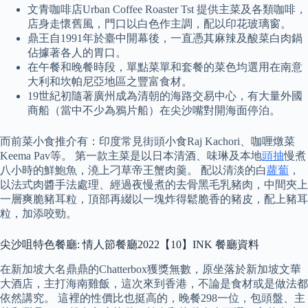
文青咖啡店Urban Coffee Roaster Tst 提供主菜及各類咖啡，
店身走懷舊風，門口以白色作主調，配以印花玻璃窗。
鼎王自1991年於臺中開幕後，一直憑其麻辣及酸菜白肉鍋
佔據著各人的胃口。
在午餐和晚餐時段，單點菜單和套餐的菜色均選用在南意
大利和坎帕尼亞地區之豐富食材。
19世紀初隨著廣州成為清朝的海路交易中心，有大量外國
商船（當中不少為鴉片船）在尖沙嘴對開海面停泊。
而前菜小食推介有：印度常見街頭小食Raj Kachori、咖喱燉菜
Keema Pav等。 第一款主菜是以日本清酒、味琳及本地
頭抽
慢煮
八小時的鮮鮑魚，澆上刁草帝王蟹肉羹。 配以清淡的白
蘿蔔
，
以法式肉醬手法處理、經過夜慢煮的去骨黑毛乳豬肉，中間夾上
一層爽脆豬耳粒，頂部再綴以一塊炸得鬆脆香的豬皮，配上豬耳
粒，加添咬勁。
尖沙咀特色餐廳: 情人節餐廳2022【10】INK 餐廳資料
在新加坡大名鼎鼎的Chatterbox獲獎無數，原坐落於新加坡文華
大酒店，主打海南雞飯，這次來到香港，不論是食材或是做法都
依然講究。 這裡的性價比也挺高的，晚餐298一位，包頭盤、主