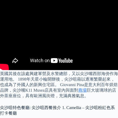
英國其後在該處興建軍營及水警總部，又以尖沙嘴西部海傍作海
運用地。 1898年天星小輪開辦後，尖沙咀藉以逐漸繁榮起來，
也成為了外國人的新興住宅區。 Giovanni Pina是意大利百年烘焙
品牌，尖沙嘴K11 Musea店具有室內與面對
商場
巨大玻璃球的店
外茶座座位，具有歐洲風街燈，充滿典雅氣息。
尖沙咀特色餐廳: 尖沙咀西餐推介 1. Camellia – 尖沙咀粉紅色系
打卡餐廳