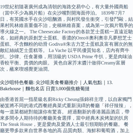
19世紀初隨著廣州成為清朝的海路交易中心，有大量外國商船
（當中不少為鴉片船）在尖沙嘴對開海面停泊。 1839年7月7
日，有英國水手在尖沙咀酗酒，與村民發生衝突，引發鬥毆，結
果村民林維喜重傷不治，史稱林維喜案，成為第一次鴉片戰爭的
導火線之一。 The Cheesecake Factory的各款芝士蛋糕一直遠近馳
名，如經典的原創芝士蛋糕、香濃的Oreo®奧利奧非凡夢想芝士
蛋糕、不含麵粉的幼滑 Godiva®朱古力芝士蛋糕及富有層次的無
敵紅絲絨芝士蛋糕等。 La Vache 以平民優質知名，店內有齊牛
扒、沙律、任食薯條，用頂級的 USDA Prime 牛扒，更是肉味油
香較平衡、貴價的肉眼。 黃色自家芥末醬汁做得Creamy富層
次，蘸來喫感覺更油潤。
尖沙咀特色餐廳: 尖沙咀美食餐廳推介｜人氣包點｜13.
Bakehouse｜麵包名店 日賣3,000個焦糖葡撻
由香港首屈一指星級名廚Ricky Cheung張錦祥主理，以自家獨門
祕笈將不同的港式西餐經典菜式重新演繹的餐廳「祥仔辣辣」，
每一道菜都絕對能讓你有驚喜。 經過翻新的香港麗晶酒店，帶
來多間令人期待待的餐廳美食選擇，當中經典木炭烤架的扒房
The Steak House，更是愛肉及愛酒人士最引頸期盼的餐廳。 餐
廳更帶多款來自世界各地的高 品質肉類、海鮮和葡萄酒，加上