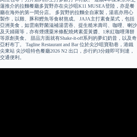
蓮推介的拉麵餐廳多賀野亦在尖沙咀K11 MUSEA登陸，亦是餐
廳在海外的第一間分店。 多賀野的拉麵全自家製，湯底亦用心
製作，以雞、豚和鰹魚等食材熬成。 JAJA主打素食菜式，包括
亞洲美食，如雲南野菌滋補湯雲吞、提生糙米壽司、咖哩、喇沙
及天婦羅等，亦有煙燻粟米條配燒烤素蛋黃醬、1米紅咖哩薄餅
等原創美食。 甜品方面就有Shake-it-off系列的夢幻奶昔，以及奇
亞籽布丁。 Tagline Restaurant and Bar 位於尖沙咀寶勒巷，港鐵
尖東站 尖沙咀特色餐廳2026 N2 出口，步行約3分鐘即可到達，
交通便利。