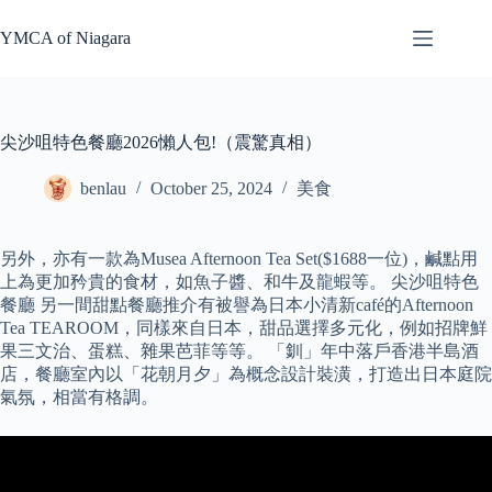
Skip
to
YMCA of Niagara
content
尖沙咀特色餐廳2026懶人包!（震驚真相）
benlau
October 25, 2024
美食
另外，亦有一款為Musea Afternoon Tea Set($1688一位)，鹹點用
上為更加矜貴的食材，如魚子醬、和牛及龍蝦等。 尖沙咀特色
餐廳 另一間甜點餐廳推介有被譽為日本小清新café的Afternoon
Tea TEAROOM，同樣來自日本，甜品選擇多元化，例如招牌鮮
果三文治、蛋糕、雜果芭菲等等。 「釧」年中落戶香港半島酒
店，餐廳室內以「花朝月夕」為概念設計裝潢，打造出日本庭院
氣氛，相當有格調。