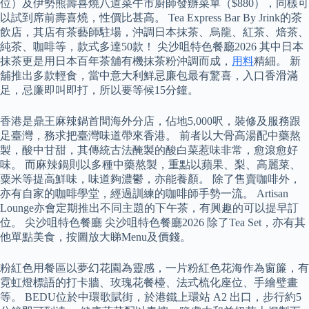
位）及伊勢熊壽喜燒八道菜午市廚師發辦菜單（$880），同樣可
以試到席前壽喜燒，性價比甚高。 Tea Express Bar By Jrink的茶
飲店，其店有茶藝師駐場，沖調日本抹茶、烏龍、紅茶、焙茶、
純茶、咖啡等，款式多達50款！ 尖沙咀特色餐廳2026 其中日本
抹茶更是用日本百年茶舖有機抹茶粉沖調而成，
用料
精細。 新
舖推出多款輕食，當中意大利鮮忌廉包最有驚喜，入口香滑滿
足，忌廉即叫即打，所以要等候15分鐘。
香港是鼎王麻辣鍋首間海外分店，佔地5,000呎，裝修及服務跟
足臺灣，務求把臺灣味道帶來香港。 前者以大骨高湯配中藥熬
製，酸中甘甜，其傳統古法醃製的酸白菜惹味非常，愈滾愈好
味。 而麻辣鍋則以多種中藥熬製，重點以蘋果、梨、高麗菜、
粟米等提高鮮味，味道夠濃鬱，亦能養顏。 除了售賣咖啡外，
亦有自家的咖啡學堂，經過訓練的咖啡師手勢一流。 Artisan
Lounge亦會定期推出不同主題的下午茶，有興趣的可以提早訂
位。 尖沙咀特色餐廳 尖沙咀特色餐廳2026 除了Tea Set，亦有其
他單點美食，按圖放大睇Menu及價錢。
粉紅色用餐區以夢幻花園為靈感，一片粉紅色花海作為窗簾，有
霓虹燈標語的打卡牆、玫瑰花餐檯、法式梳化座位、手繪璧畫
等。 BEDU位於中環歌賦街，於港鐵上環站 A2 出口，步行約5