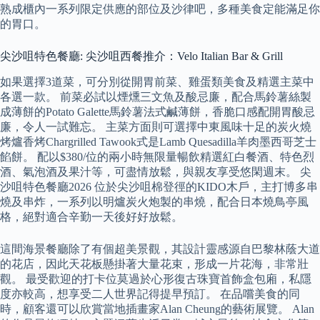
熟成櫃內一系列限定供應的部位及沙律吧，多種美食定能滿足你
的胃口。
尖沙咀特色餐廳: 尖沙咀西餐推介：Velo Italian Bar & Grill
如果選擇3道菜，可分別從開胃前菜、雞蛋類美食及精選主菜中
各選一款。 前菜必試以煙燻三文魚及酸忌廉，配合馬鈴薯絲製
成薄餅的Potato Galette馬鈴薯法式鹹薄餅，香脆口感配開胃酸忌
廉，令人一試難忘。 主菜方面則可選擇中東風味十足的炭火燒
烤爐香烤Chargrilled Tawook式是Lamb Quesadilla羊肉墨西哥芝士
餡餅。 配以$380/位的兩小時無限量暢飲精選紅白餐酒、特色烈
酒、氣泡酒及果汁等，可盡情放鬆，與親友享受悠閑週末。 尖
沙咀特色餐廳2026 位於尖沙咀棉登徑的KIDO木戶，主打博多串
燒及串炸，一系列以明爐炭火炮製的串燒，配合日本燒鳥亭風
格，絕對適合辛勤一天後好好放鬆。
這間海景餐廳除了有個超美景觀，其設計靈感源自巴黎林蔭大道
的花店，因此天花板懸掛著大量花束，形成一片花海，非常壯
觀。 最受歡迎的打卡位莫過於心形復古珠寶首飾盒包廂，私隱
度亦較高，想享受二人世界記得提早預訂。 在品嚐美食的同
時，顧客還可以欣賞當地插畫家Alan Cheung的藝術展覽。 Alan