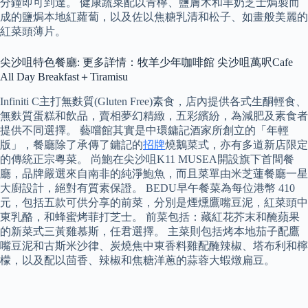
分鐘即可到達。 健康蔬菜配以青檸、鹽膚木和羊奶芝士焗製而
成的鹽焗本地紅蘿蔔，以及佐以焦糖乳清和松子、如畫般美麗的
紅菜頭薄片。
尖沙咀特色餐廳: 更多詳情：牧羊少年咖啡館 尖沙咀萬呎Cafe
All Day Breakfast＋Tiramisu
Infiniti C主打無麩質(Gluten Free)素食，店內提供各式生酮輕食、
無麩質蛋糕和飲品，賣相夢幻精緻，五彩繽紛，為減肥及素食者
提供不同選擇。 藝嚐館其實是中環鏞記酒家所創立的「年輕
版」，餐廳除了承傳了鏞記的
招牌
燒鵝菜式，亦有多道新店限定
的傳統正宗粵菜。 尚鮑在尖沙咀K11 MUSEA開設旗下首間餐
廳，品牌嚴選來自南非的純淨鮑魚，而且菜單由米芝蓮餐廳一星
大廚設計，絕對有質素保證。 BEDU早午餐菜為每位港幣 410
元，包括五款可供分享的前菜，分別是煙燻鷹嘴豆泥，紅菜頭中
東乳酪，和蜂蜜烤菲打芝士。 前菜包括：藏紅花芥末和醃蘋果
的新菜式三黃雞慕斯，任君選擇。 主菜則包括烤本地茄子配鷹
嘴豆泥和古斯米沙律、炭燒焦中東香料雞配醃辣椒、塔布利和檸
檬，以及配以茴香、辣椒和焦糖洋蔥的蒜蓉大蝦燉扁豆。