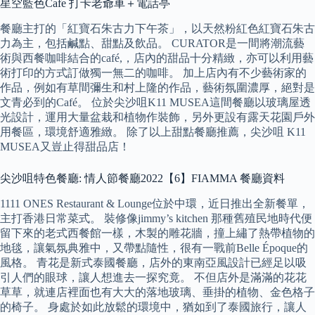
星空藍色Cafe 打卡老爺車＋電話亭
餐廳主打的「紅寶石朱古力下午茶」，以天然粉紅色紅寶石朱古
力為主，包括鹹點、甜點及飲品。 CURATOR是一間將潮流藝
術與西餐咖啡結合的café,，店內的甜品十分精緻，亦可以利用藝
術打印的方式訂做獨一無二的咖啡。 加上店內有不少藝術家的
作品，例如有草間彌生和村上隆的作品，藝術氛圍濃厚，絕對是
文青必到的Café。 位於尖沙咀K11 MUSEA這間餐廳以玻璃屋透
光設計，運用大量盆栽和植物作裝飾，另外更設有露天花園戶外
用餐區，環境舒適雅緻。 除了以上甜點餐廳推薦，尖沙咀 K11
MUSEA又豈止得甜品店！
尖沙咀特色餐廳: 情人節餐廳2022【6】FIAMMA 餐廳資料
1111 ONES Restaurant & Lounge位於中環，近日推出全新餐單，
主打香港日常菜式。 裝修像jimmy’s kitchen 那種舊殖民地時代便
留下來的老式西餐館一樣，木製的雕花牆，撞上繡了熱帶植物的
地毯，讓氣氛典雅中，又帶點隨性，很有一戰前Belle Époque的
風格。 青花是新式泰國餐廳，店外的東南亞風設計已經足以吸
引人們的眼球，讓人想進去一探究竟。 不但店外是滿滿的花花
草草，就連店裡面也有大大的落地玻璃、垂掛的植物、金色格子
的椅子。 身處於如此放鬆的環境中，猶如到了泰國旅行，讓人