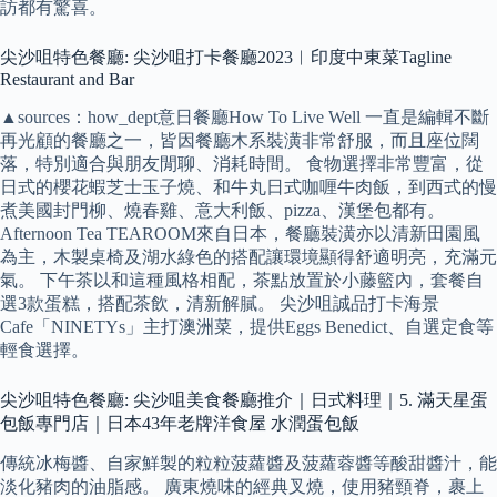
訪都有驚喜。
尖沙咀特色餐廳: 尖沙咀打卡餐廳2023︳印度中東菜Tagline
Restaurant and Bar
▲sources：how_dept意日餐廳How To Live Well 一直是編輯不斷
再光顧的餐廳之一，皆因餐廳木系裝潢非常舒服，而且座位闊
落，特別適合與朋友閒聊、消耗時間。 食物選擇非常豐富，從
日式的櫻花蝦芝士玉子燒、和牛丸日式咖喱牛肉飯，到西式的慢
煮美國封門柳、燒春雞、意大利飯、pizza、漢堡包都有。
Afternoon Tea TEAROOM來自日本，餐廳裝潢亦以清新田園風
為主，木製桌椅及湖水綠色的搭配讓環境顯得舒適明亮，充滿元
氣。 下午茶以和這種風格相配，茶點放置於小藤籃內，套餐自
選3款蛋糕，搭配茶飲，清新解膩。 尖沙咀誠品打卡海景
Cafe「NINETYs」主打澳洲菜，提供Eggs Benedict、自選定食等
輕食選擇。
尖沙咀特色餐廳: 尖沙咀美食餐廳推介｜日式料理｜5. 滿天星蛋
包飯專門店｜日本43年老牌洋食屋 水潤蛋包飯
傳統冰梅醬、自家鮮製的粒粒菠蘿醬及菠蘿蓉醬等酸甜醬汁，能
淡化豬肉的油脂感。 廣東燒味的經典叉燒，使用豬頸脊，裹上