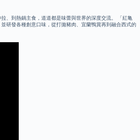
拉、到熱鍋主食，道道都是味蕾與世界的深度交流。 「紅亀
」，並研發各種創意口味，從打拋豬肉、宜蘭鴨賞再到融合西式的