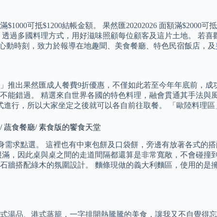
0可抵$1200結帳金額。 果然匯20202026 面額滿$200
，透過多國料理方式，用好滋味照顧每位顧客及這片土地。 若喜
T心動時刻，致力於報導在地趣聞、美食餐廳、特色民宿飯店，及
」推出果然匯成人餐費9折優惠，不僅如此若至今年年底前，成
萬不能錯過。 精選來自世界各國的特色料理，融會貫通其手法與
的方式進行，所以大家坐定之後就可以各自前往取餐。 「歐陸料
21/ 蔬食餐廳/ 素食版的饗食天堂
自身需求點選。 這裡也有中東包餅及口袋餅，旁邊有放著各式的
很滿，因此桌與桌之間的走道間隔都還算是非常寬敞，不會碰撞到
石牆搭配綠木的氛圍設計。 麵條現做的義大利麵區，使用的是
式湯品、港式蒸籠，一字排開熱騰騰的美食，讓我又不自覺得忘