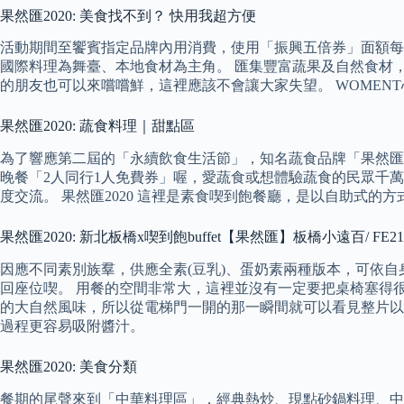
果然匯2020: 美食找不到？ 快用我超方便
活動期間至饗賓指定品牌內用消費，使用「振興五倍券」面額每滿$100
國際料理為舞臺、本地食材為主角。 匯集豐富蔬果及自然食材
的朋友也可以來嚐嚐鮮，這裡應該不會讓大家失望。 WOMEN
果然匯2020: 蔬食料理｜甜點區
為了響應第二屆的「永續飲食生活節」，知名蔬食品牌「果然匯
晚餐「2人同行1人免費券」喔，愛蔬食或想體驗蔬食的民眾千
度交流。 果然匯2020 這裡是素食喫到飽餐廳，是以自助式
果然匯2020: 新北板橋x喫到飽buffet【果然匯】板橋小遠百/ FE
因應不同素別族羣，供應全素(豆乳)、蛋奶素兩種版本，可依
回座位喫。 用餐的空間非常大，這裡並沒有一定要把桌椅塞得
的大自然風味，所以從電梯門一開的那一瞬間就可以看見整片以
過程更容易吸附醬汁。
果然匯2020: 美食分類
餐期的尾聲來到「中華料理區」，經典熱炒、現點砂鍋料理、中