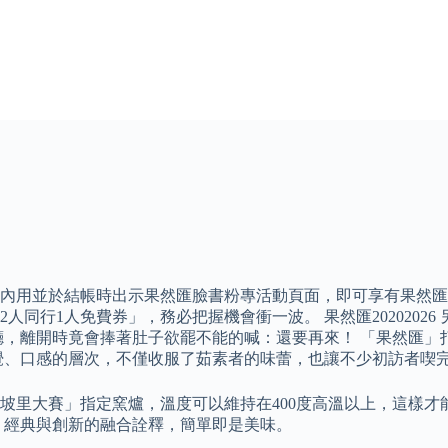
擇內用並於結帳時出示果然匯臉書粉專活動頁面，即可享有果然匯成人
同行1人免費券」，務必把握機會衝一波。 果然匯2020202
到飽餐廳，離開時竟會捧著肚子欲罷不能的喊：還要再來！ 「果然
覺、口感的層次，不僅收服了茹素者的味蕾，也讓不少初訪者喫
坡里大賽」指定窯爐，溫度可以維持在400度高溫以上，這樣才
，經典與創新的融合詮釋，簡單即是美味。