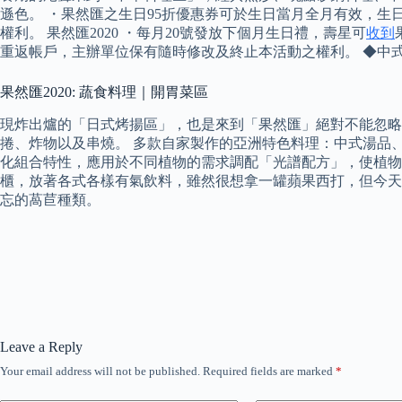
遜色。 ・果然匯之生日95折優惠券可於生日當月全月有效，
權利。 果然匯2020 ・每月20號發放下個月生日禮，壽星可
收到
重返帳戶，主辦單位保有隨時修改及終止本活動之權利。 ◆中
果然匯2020: 蔬食料理｜開胃菜區
現炸出爐的「日式烤揚區」，也是來到「果然匯」絕對不能忽略的
捲、炸物以及串燒。 多款自家製作的亞洲特色料理：中式湯品
化組合特性，應用於不同植物的需求調配「光譜配方」，使植物能
櫃，放著各式各樣有氣飲料，雖然很想拿一罐蘋果西打，但今天
忘的萵苣種類。
Leave a Reply
Your email address will not be published.
Required fields are marked
*