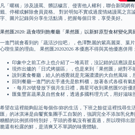
凡「暱稱」涉及謾罵、髒話穢言、侵害他人權利，聯合新聞網有
籤、停權或解除會員資格。 對於明知不實或過度情緒謾罵之言論，經網
字、圖片記錄與分享生活點滴，把握每個日常，享受美好。
果然匯2020: 蔬食喫到飽餐廳「果然匯」以新鮮原型食材變化異
一進門就會看到的「蔬活沙拉吧」，色澤艷麗的紫高麗菜、葉片厚實
心喫生菜的理由。 果然匯20202026 本優惠不得與其他優惠
印象中之前工作上也介紹了一堆萵苣，沒記錯的話應該是
現炸出爐的「日式烤揚區」，也是來到「果然匯」絕對不能忽
說到素食餐廳，給人的感覺就是充滿濃濃的大自然風味，
回到餐廳一進門的左手邊先是飲料櫃，放著各式各樣有氣
・每月20號發放下個月生日禮，壽星可收到果然匯95折優
匯集豐富蔬果及自然食材，透過多國料理方式，用好滋味
希望在這裡能夠貼近每個你/妳的生活，下班之餘從這裡找尋生活
匯」的冰淇淋是由饗賓集團手工自製的，強調完全不添加乳化劑
糖醋的比例抓得特別好，芋頭的香氣沒有被蓋過，所以喫得出甜
脆還有松露的鮮，是清爽又不單調的味覺體驗。