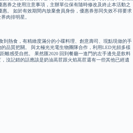
各優惠券之使用注意事項，主辦單位保有隨時修改及終止本活動之
折優惠。 如於有效期間內放棄會員身份，優惠券形同失效不得要求
食界肉排明星。
從冷食到熱食，有精緻度滿分的小碟料理、創意壽司、現點現做的手
的品質把關。 與太極光光電生物團隊合作，利用LED光頻多樣
感受自然。 果然匯2020 回到餐廳一進門的左手邊先是飲料
苣，沒記錯的話應該是奶油萵苣跟火焰萵苣還有一些其他已經遺