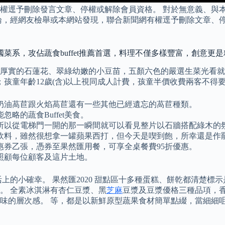
權逕予刪除發言文章、停權或解除會員資格。 對於無意義、與
友檢舉或本網站發現，聯合新聞網有權逕予刪除文章、停權或解除會員資格
國菜系，攻佔蔬食buffet推薦首選，料理不僅多樣豐富，創意更
的石蓮花、翠綠幼嫩的小豆苗，五顏六色的嚴選生菜光看就好新鮮。
併用；孩童年齡12歲(含)以上視同成人計費，孩童半價收費兩客不
奶油萵苣跟火焰萵苣還有一些其他已經遺忘的萵苣種類。
略的蔬食Buffet美食。
所以從電梯門一開的那一瞬間就可以看見整片以石牆搭配綠木的
飲料，雖然很想拿一罐蘋果西打，但今天是喫到飽，所幸還是作
惠券乙張，憑券至果然匯用餐，可享全桌餐費95折優惠。
照顧每位顧客及這片土地。
上的小確幸。 果然匯2020 甜點區十多種蛋糕、餅乾都清楚標
。 全素冰淇淋有杏仁豆漿、黑
芝麻
豆漿及豆漿優格三種品項，
味的層次感。 等，都是以新鮮原型蔬果食材簡單點綴，當細細