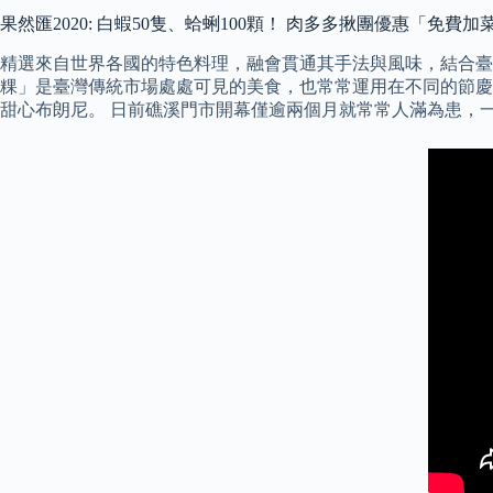
果然匯2020: 白蝦50隻、蛤蜊100顆！ 肉多多揪團優惠「免費加菜
精選來自世界各國的特色料理，融會貫通其手法與風味，結合臺
粿」是臺灣傳統市場處處可見的美食，也常常運用在不同的節慶或
甜心布朗尼。 日前礁溪門市開幕僅逾兩個月就常常人滿為患，