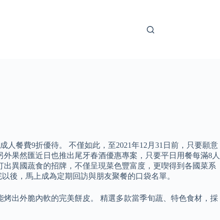
餐費9折優待。 不僅如此，至2021年12月31日前，只要願意
6 另外果然匯近日也推出尾牙春酒優惠專案，只要平日用餐每滿8人
匯」打出異國蔬食的招牌，不僅呈現菜色豐富度，更喫得到各國菜系
完以後，馬上成為定期回訪與朋友聚餐的口袋名單。
能烤出外脆內軟的完美餅皮。 精選多款當季旬蔬、特色食材，採