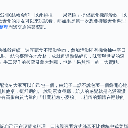
0可抵$2400結帳金額，以此類推。 「果然匯」提倡蔬食機能餐飲：以
歡素食的朋友可以來試試看，那如果是第一次想要接觸素食料理
整理
周邊交通娛樂資訊。
功挑戰連續一週喫蔬食不喫動物肉，參加活動即有機會抽中平日
風味，結合臺灣在地食材，成就道道熱鍋經典，味蕾與世界的深
理區」手工製作的披薩及義大利麵，也是「果然匯」的一大賣點。
搭配食材大家可以自己包一個，由紀子二話不說包著一個餅開心地
其他桌，挺舒適的。 說到素食餐廳，給人的感覺就是充滿濃濃
擁有高蛋白質含量的「杜蘭粗粒小麥粉」，粗糙的麵體在翻炒的
記自己正在喫蔬食料理，口味與烹調方式絲毫不比傳統中式菜餚