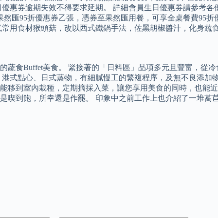
生日優惠券逾期失效不得要求延期。 詳細會員生日優惠券請參考
果然匯95折優惠券乙張，憑券至果然匯用餐，可享全桌餐費95
式常用食材猴頭菇，改以西式鐵鍋手法，佐黑胡椒醬汁，化身蔬
蔬食Buffet美食。 緊接著的「日料區」品項多元且豐富，
、港式點心、日式蒸物，有細膩慢工的繁複程序，及無不良添加物
移到室內栽種，定期摘採入菜，讓您享用美食的同時，也能近距離
是喫到飽，所幸還是作罷。 印象中之前工作上也介紹了一堆萵