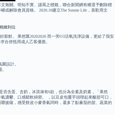
本文無關、明知不實、謾罵之標籤，聯合新聞網有權逕予刪除標
。 2020.10建立The Sunnie Life，喜歡用文
是精緻到位
 果然匯20202026 而一旁O3活氧洗淨設備，更給了我安
得要求合併抵用成人乙客優惠。
氛圍設計。
罷。
示是否含蛋、含奶，冰淇淋有6款，也分為全素及奶素，「果然
香氣濃鬱、口感鬆軟綿密。 ，以豆皮包覆芋頭喫起來酸甜可口，
咀嚼披薩，感受餅皮小麥香氣同時，還多了點蕃茄的甜、蔬菜的