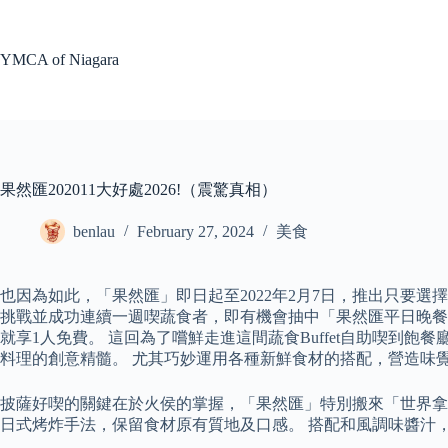
Skip
to
content
YMCA of Niagara
果然匯202011大好處2026!（震驚真相）
benlau
February 27, 2024
美食
也因為如此，「果然匯」即日起至2022年2月7日，推出只要選
挑戰並成功連續一週喫蔬食者，即有機會抽中「果然匯平日晚餐2人
就享1人免費。 這回為了嚐鮮走進這間蔬食Buffet自助喫
料理的創意精髓。 尤其巧妙運用各種新鮮食材的搭配，營造味
披薩好喫的關鍵在於火侯的掌握，「果然匯」特別搬來「世界拿
日式烤炸手法，保留食材原有質地及口感。 搭配和風調味醬汁