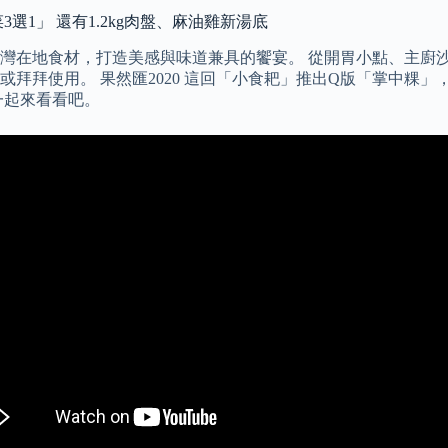
3選1」 還有1.2kg肉盤、麻油雞新湯底
灣在地食材，打造美感與味道兼具的饗宴。 從開胃小點、主廚沙
拜拜使用。 果然匯2020 這回「小食耙」推出Q版「掌中粿
一起來看看吧。