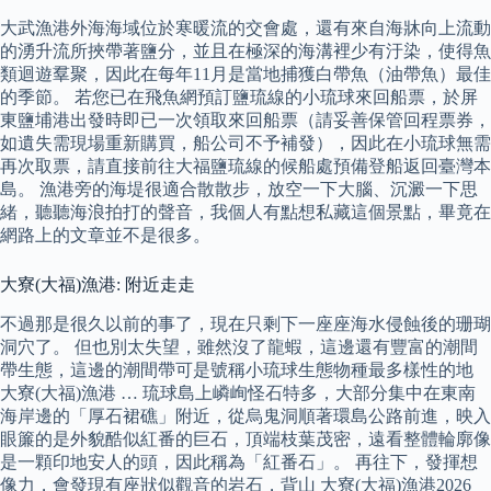
大武漁港外海海域位於寒暖流的交會處，還有來自海牀向上流動
的湧升流所挾帶著鹽分，並且在極深的海溝裡少有汙染，使得魚
類迴遊羣聚，因此在每年11月是當地捕獲白帶魚（油帶魚）最佳
的季節。 若您已在飛魚網預訂鹽琉線的小琉球來回船票，於屏
東鹽埔港出發時即已一次領取來回船票（請妥善保管回程票券，
如遺失需現場重新購買，船公司不予補發），因此在小琉球無需
再次取票，請直接前往大福鹽琉線的候船處預備登船返回臺灣本
島。 漁港旁的海堤很適合散散步，放空一下大腦、沉澱一下思
緒，聽聽海浪拍打的聲音，我個人有點想私藏這個景點，畢竟在
網路上的文章並不是很多。
大寮(大福)漁港: 附近走走
不過那是很久以前的事了，現在只剩下一座座海水侵蝕後的珊瑚
洞穴了。 但也別太失望，雖然沒了龍蝦，這邊還有豐富的潮間
帶生態，這邊的潮間帶可是號稱小琉球生態物種最多樣性的地
大寮(大福)漁港 … 琉球島上嶙峋怪石特多，大部分集中在東南
海岸邊的「厚石裙礁」附近，從烏鬼洞順著環島公路前進，映入
眼簾的是外貌酷似紅番的巨石，頂端枝葉茂密，遠看整體輪廓像
是一顆印地安人的頭，因此稱為「紅番石」。 再往下，發揮想
像力，會發現有座狀似觀音的岩石，背山 大寮(大福)漁港2026