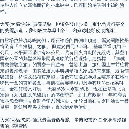
使旅人佇立於濱海而行的小車站中，已經開始感受到小鎮的質
樸。
大寮(大福)漁港: 貢寮景點 │桃源谷登山步道，東北角遠得要命
的美麗步道 ，夢幻級大草原山谷 ， 內寮線輕鬆攻頂路線。
白燈塔位於琉球嶼南側，厚石裙礁的西側山頂處，屬於國際性燈
塔又有「白燈樓」之稱。 興建於西元1929年，基座至塔頂約10
公尺，水平面至塔頂有88公尺，裝有日夜自動閃光設備，與墾丁
國家公園的鵝鑾鼻燈塔同具漁船航行往返指引之指標。 「擁鮑
貢寮體驗之旅」的貢寮一日遊程，首發出遊，旅行團上午前往貢
寮鮑養池現場，由養殖達人李勝興帶領大家認識貢寮鮑，還有體
驗餵食、料理及品嚐貢寮鮑，隨後前往澳底漁港品嚐眾多在地海
味集一盒的貢鮮餐盒，再前往美麗寧靜卯澳漁村DIY石花菜料
理，全程好喫又好玩。 天氣越冷貢寮鮑越肥，現在正是新北貢
寮鮑（九孔鮑及黑盤鮑）的盛產季節，新北市政府111年輔導貢
寮區漁會辦理貢寮鮑產季系列活動，並於日前在貢寮區漁會一樓
舉辦「鮑鮮料理美味鮑到」貢寮鮑產地活動。
大寮(大福)漁港: 新北最高景觀餐廳！坐擁城市燈海 化身浪漫飄
雪的耶誕雪國