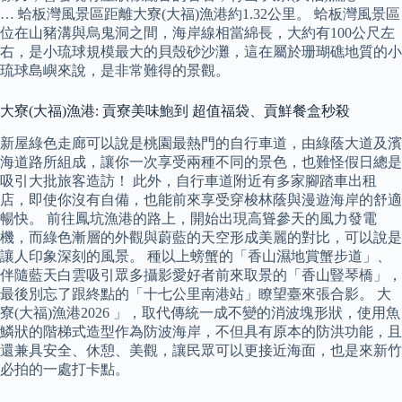
… 蛤板灣風景區距離大寮(大福)漁港約1.32公里。 蛤板灣風景區
位在山豬溝與烏鬼洞之間，海岸線相當綿長，大約有100公尺左
右，是小琉球規模最大的貝殼砂沙灘，這在屬於珊瑚礁地質的小
琉球島嶼來說，是非常難得的景觀。
大寮(大福)漁港: 貢寮美味鮑到 超值福袋、貢鮮餐盒秒殺
新屋綠色走廊可以說是桃園最熱門的自行車道，由綠蔭大道及濱
海道路所組成，讓你一次享受兩種不同的景色，也難怪假日總是
吸引大批旅客造訪！ 此外，自行車道附近有多家腳踏車出租
店，即使你沒有自備，也能前來享受穿梭林蔭與漫遊海岸的舒適
暢快。 前往鳳坑漁港的路上，開始出現高聳參天的風力發電
機，而綠色漸層的外觀與蔚藍的天空形成美麗的對比，可以說是
讓人印象深刻的風景。 種以上螃蟹的「香山濕地賞蟹步道」、
伴隨藍天白雲吸引眾多攝影愛好者前來取景的「香山豎琴橋」，
最後別忘了跟終點的「十七公里南港站」瞭望臺來張合影。 大
寮(大福)漁港2026 」，取代傳統一成不變的消波塊形狀，使用魚
鱗狀的階梯式造型作為防波海岸，不但具有原本的防洪功能，且
還兼具安全、休憩、美觀，讓民眾可以更接近海面，也是來新竹
必拍的一處打卡點。