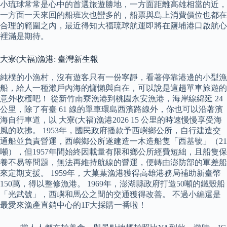
小琉球常常是心中的首選旅遊勝地，一方面距離高雄相當的近，
一方面一天來回的船班次也蠻多的，船票與島上消費價位也都在
合理的範圍之內，最近得知大福琉球航運即將在鹽埔港口啟航心
裡滿是期待。
大寮(大福)漁港: 臺灣新生報
純樸的小漁村，沒有遊客只有一份寧靜，看著停靠港邊的小型漁
船，給人一種瀨戶內海的慵懶與自在，可以說是這趟單車旅遊的
意外收穫吧！ 從新竹南寮漁港到桃園永安漁港，海岸線綿延 24
公里，除了有臺 61 線的單車環島西濱路線外，你也可以沿著濱
海自行車道，以 大寮(大福)漁港2026 15 公里的時速慢慢享受海
風的吹拂。 1953年，國民政府播款予西嶼鄉公所，自行建造交
通船並負責營運，西嶼鄉公所遂建造一木造船隻「西基號」（21
噸），但1957年間始終因載量有限和鄉公所經費短絀，且船隻保
養不易等問題，無法再維持航線的營運，便轉由澎防部的軍差船
來定期支援。 1959年，大菓葉漁港獲得高雄港務局補助新臺幣
150萬，得以整修漁港。 1969年，澎湖縣政府打造50噸的鐵殼船
「光武號」，西嶼和馬公之間的交通獲得改善。 不過小編還是
最愛來漁產直銷中心的1F大採購一番啦！