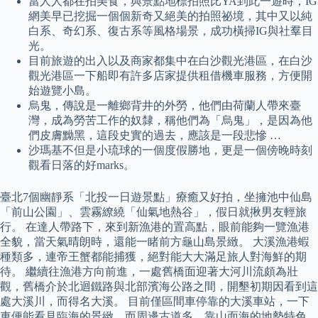
當人人都在拍美食，與景點地標拍照比YA到此一遊時，IG
網美早已挖掘一個個新奇又絕美的拍照祕境，其中又以純
白系、奇幻系、復古系等風格場景，成功橫掃IG與社羣目
光。
目前旅遊的出入以及商家都集中在白沙觀光港區，在白沙
觀光港區一下船即有許多店家提供租借機車服務，方便開
始遊覽小島。
烏鬼，傳說是一離鄉背井的外勞，他們由荷蘭人帶來臺
灣，成為勞苦工作的奴隸，稱他們為「烏鬼」，是因為他
們皮膚黝黑，這段史實的過去，應該是一段悲慘 …
沙瑪基不但是小琉球的一個度假勝地，更是一個傍晚時刻
觀看日落的好marks。
臺北7個幽靜系「北投一日遊景點」療癒又好拍，坐擁池中仙島
「前山公園」、雲霧繚繞「仙氣地熱谷」，假日就揪男友輕旅
行。 在達人帶路下，來到新漁港的置高點，眼前能夠一覽漁港
全貌，當天氣晴朗時，還能一睹前方龜山島景緻。 大溪漁港蝦
種類多，連帝王蟹都能捕獲，絕對能大大滿足旅人對海鮮的期
待。 繼續往漁港方向前進，一處舊橋面迎著大河川流頗為壯
觀，舊橋介於北迴鐵路與北部濱海公路之間，開墾初期因看到這
處大溪川，而得名大溪。 目前僅區間車停靠的大溪車站，一下
車便能看見臨海的景緻，而周邊古道多，靠山面海的地勢特色，