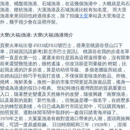
漁港、桶盤堀漁港、石城漁港，在這幾個漁港中，大概就是烏石
漁港、梗枋漁港、大溪漁港及石城漁港比較有知名度。 而大里
漁港來來回回也經過很多次，除了拍攝
大里
車站及大里海堤之
外，幾乎很少會在這裡停留。
大寮(大福)漁港: 大寮(大福)漁港簡介
貢寮火車站出發-F833或F832號巴士，搭乘至桃源谷登山口下
車，詳細資訊請參考[新北市巴士資訊]。 桃源谷在我的步道名單
裡一直是在第一位，遲遲未前往是因為這裡遠得要命，沒有開車
前來還蠻難抵達的，雖然遙遠，但攻頂卻是羽量級的 輕鬆，比
起我走過的許多步道，算是幼幼班等級。 多個老攤販所組成，
在經由設計師巧手包裝打造後，不僅保留老味道的飲品、炸物、
燒烤，海鮮美食，換然一新的市集空間更提高旅遊品質，搖身一
變成為港邊的假日小祭典。 世紀時擔任臺灣西部的貿易重要出
入口，隨著歷史變遷及天然條件的改變，隨後興建「南寮漁港」
以及最新的規劃「新竹魚港」，但無論是哪一個名字，在經歷多
次的轉型規劃後，今日已成為新竹市區近郊中，可以購買海鮮、
拍照賞景、運動休閒等鬧中取靜的一處假日踏青海岸線了。
1970年之前，大菓葉漁港有賴對渡港口帶來的人潮，渡頭商旅興
旺，可謂一度鼎盛煊赫。 日治時期昭和三年（1928年），澎湖