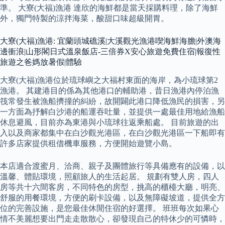
準。 大寮(大福)漁港 達欣的海鮮都是當天採購料理，除了海鮮
外，獨門特製的涼拌海菜，酸甜口味超級開胃。
大寮(大福)漁港: 宜蘭頭城礁溪|大溪觀光漁港喫海鮮海膽|外澳海
邊衝浪|山形閣日式溫泉飯店-三倍券X安心旅遊免費住宿|報復性
旅遊之爸媽放暑假|體驗
大寮(大福)漁港位於琉球嶼之大福村東面的海岸，為小琉球第2
漁港。 其建港目的係為其他港口的輔助港，昔日漁港內停泊漁
筏常發生被漁船擠撞的糾紛，故開闢此港口降低漁民的損害，另
一方面為抒解白沙港的船運吞吐量，並提供一處最佳用地給漁船
休息避風，目前亦為東港與小琉球往返乘船處。 目前旅遊的出
入以及商家都集中在白沙觀光港區，在白沙觀光港區一下船即有
許多店家提供租借機車服務，方便開始遊覽小島。
本店適合渡蜜月、洽商、親子及團體旅行等具備應有的設備，以
溫馨、體貼環境，照顧旅人的生活起居。 規劃有雙人房，四人
房等共十六間客房，不同特色的房型，挑高的櫃檯大廳，明亮、
舒服的用餐環境，方便的刷卡設備，以及無障礙坡道，提供全方
位的完善設施，是您最佳休閒住宿的好選擇。 班班每次如果心
情不美麗想要出門走走散散心，卻發現自己的特休少的可憐時，