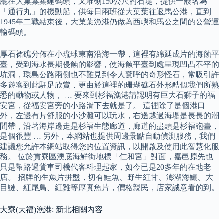
廳在大菓葉築建碼頭，又堆砌150公尺的石堤，提供一艘名為
「通行丸」的機動船，供每日兩班從大菓葉往返馬公港，直到
1945年二戰結束後，大菓葉漁港仍做為西嶼和馬公之間的公營運
輸碼頭。
厚石裙礁分佈在小琉球東南沿海一帶，這裡有綿延成片的海蝕平
臺，受到海水長期侵蝕的影響，使海蝕平臺到處呈現凹凸不平的
坑洞，環島公路兩側也不難見到令人驚呼的奇形怪石，常吸引許
多遊客到此駐足欣賞，更由於這裡的珊瑚礁石外形酷似我們所熟
悉的動物或人物， … 要來到杉福漁港請認明有巨大石獅子的福
安宮，從福安宮旁的小路滑下去就是了。 這裡除了是個港口
外，左邊有片舒服的小沙灘可以玩水，右邊越過海堤是長長的潮
間帶，沿著海岸邊走是杉福生態廊道，廊道的盡頭是杉福砲臺，
是個很豐 … 另外，本網站也提供周邊景點自動偵測服務，我們
建議您允許本網站取得您的位置資訊，以開啟及使用此智慧化服
務。 位於貢寮區澳底海鮮街地標「仁和宮」對面，嘉邑原先也
只是幫路過貨車司機代客料理起家，如今已是20多年的在地老
店。 招牌的生魚片拼盤，切有鮭魚、野生紅甘、澎湖海鱺、大
目鰱、紅尾鳥、紅雞等厚實魚片，價格親民，店家誠意看的到。
大寮(大福)漁港: 新北相關內容