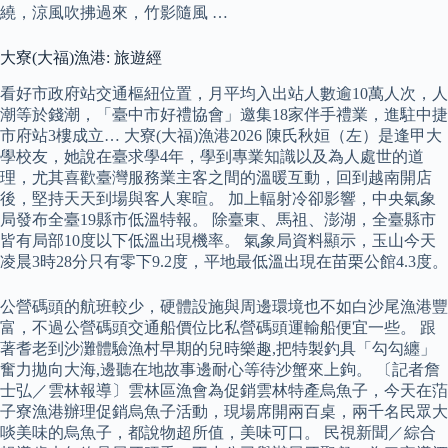
繞，涼風吹拂過來，竹影隨風 …
大寮(大福)漁港: 旅遊經
看好市政府站交通樞紐位置，月平均入出站人數逾10萬人次，人
潮等於錢潮，「臺中市好禮協會」邀集18家伴手禮業，進駐中捷
市府站3樓成立… 大寮(大福)漁港2026 陳氏秋姮（左）是逢甲大
學校友，她說在臺求學4年，學到專業知識以及為人處世的道
理，尤其喜歡臺灣服務業主客之間的溫暖互動，回到越南開店
後，堅持天天到場與客人寒暄。 加上輻射冷卻影響，中央氣象
局發布全臺19縣市低溫特報。 除臺東、馬祖、澎湖，全臺縣市
皆有局部10度以下低溫出現機率。 氣象局資料顯示，玉山今天
凌晨3時28分只有零下9.2度，平地最低溫出現在苗栗公館4.3度。
公營碼頭的航班較少，硬體設施與周邊環境也不如白沙尾漁港豐
富，不過公營碼頭交通船價位比私營碼頭運輸船便宜一些。 跟
著耆老到沙灘體驗漁村早期的兒時樂趣,把特製釣具「勾勾纏」
奮力拋向大海,邊聽在地故事邊耐心等待沙蟹來上鉤。 〔記者詹
士弘／雲林報導〕雲林區漁會為促銷雲林特產烏魚子，今天在萡
子寮漁港辦理促銷烏魚子活動，現場席開兩百桌，兩千名民眾大
啖美味的烏魚子，都說物超所值，美味可口。 民視新聞／綜合