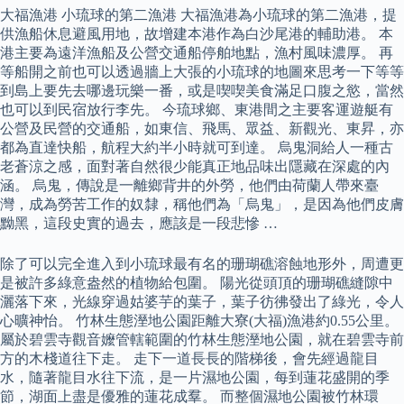
大福漁港 小琉球的第二漁港 大福漁港為小琉球的第二漁港，提
供漁船休息避風用地，故增建本港作為白沙尾港的輔助港。 本
港主要為遠洋漁船及公營交通船停舶地點，漁村風味濃厚。 再
等船開之前也可以透過牆上大張的小琉球的地圖來思考一下等等
到島上要先去哪邊玩樂一番，或是喫喫美食滿足口腹之慾，當然
也可以到民宿放行李先。 今琉球鄉、東港間之主要客運遊艇有
公營及民營的交通船，如東信、飛馬、眾益、新觀光、東昇，亦
都為直達快船，航程大約半小時就可到達。 烏鬼洞給人一種古
老蒼涼之感，面對著自然很少能真正地品味出隱藏在深處的內
涵。 烏鬼，傳說是一離鄉背井的外勞，他們由荷蘭人帶來臺
灣，成為勞苦工作的奴隸，稱他們為「烏鬼」，是因為他們皮膚
黝黑，這段史實的過去，應該是一段悲慘 …
除了可以完全進入到小琉球最有名的珊瑚礁溶蝕地形外，周遭更
是被許多綠意盎然的植物給包圍。 陽光從頭頂的珊瑚礁縫隙中
灑落下來，光線穿過姑婆芋的葉子，葉子彷彿發出了綠光，令人
心曠神怡。 竹林生態溼地公園距離大寮(大福)漁港約0.55公里。
屬於碧雲寺觀音嬤管轄範圍的竹林生態溼地公園，就在碧雲寺前
方的木棧道往下走。 走下一道長長的階梯後，會先經過龍目
水，隨著龍目水往下流，是一片濕地公園，每到蓮花盛開的季
節，湖面上盡是優雅的蓮花成羣。 而整個濕地公園被竹林環