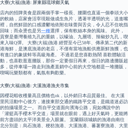
大寮(大福)漁港: 屏東縣琉球鄉天氣
店內的招牌美食是跟兩個手掌一樣長、腰圍也直逼一個拳頭大小
的軟絲，店家會活宰現殺做成生魚片，透著半透明的光，送進嘴
裡，自然鮮甜的口感濃鬱地依附在味蕾與舌尖，令人忍不住吮指
回味；而汆燙也是另
一種
選擇，保有軟絲本身的風味。 此外，
貢寮是臺灣養殖九孔的重鎮，以蠔油、九層塔、辣椒炒九孔，喫
來入味Q彈。 大寮(大福)漁港 經營至今已58年、傳承第二代的新
港海鮮，是澳底漁港的老店，不僅有當地漁船供應新鮮漁獲，也
有進口的象拔蚌等高級海產。 不過若是您喜歡熱鬧 喜歡體驗活
動，也喜歡逛逛攤販，那你一定要假日再來，假日的路邊攤販超
多，從停車場一路走到漁產直銷中心前的大空地都是一堆攤販，
喫喝玩樂類都有，氣氛有夠歡樂。
大寮(大福)漁港: 大溪漁港漁夫市集
因櫻花蝦收穫量高且價格也ok，以外銷日本品質最佳。 在大溪
里民活動中心後方，連接東部交通的鐵路平交道，是鐵道迷必訪
的拍攝場景之一。 而自平交道面向濱海公路，宛如傳說中的
「灌籃高手櫻木平交道」場景就在眼前，遇上好天氣時，更能將
前方盡頭的太平洋美景全入眼簾。 宜蘭縣頭城鎮的漁港由南往
北分別是：烏石漁港、梗枋漁港、大溪漁港、蕃薯寮漁港、大里