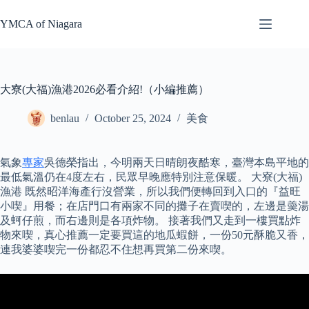
Skip
to
YMCA of Niagara
content
大寮(大福)漁港2026必看介紹!（小編推薦）
benlau
October 25, 2024
美食
氣象
專家
吳德榮指出，今明兩天日晴朗夜酷寒，臺灣本島平地的
最低氣溫仍在4度左右，民眾早晚應特別注意保暖。 大寮(大福)
漁港 既然昭洋海產行沒營業，所以我們便轉回到入口的『益旺
小喫』用餐；在店門口有兩家不同的攤子在賣喫的，左邊是羮湯
及蚵仔煎，而右邊則是各項炸物。 接著我們又走到一樓買點炸
物來喫，真心推薦一定要買這的地瓜蝦餅，一份50元酥脆又香，
連我婆婆喫完一份都忍不住想再買第二份來喫。