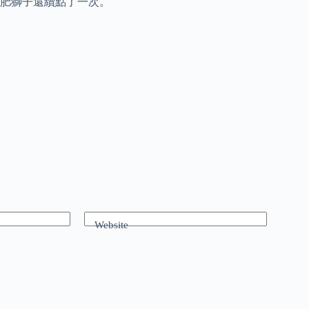
肥獅子還續點了一次。
Website