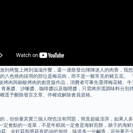
放到烤盤上烤到滋滋作響，還一邊散發出陣陣迷人的肉香，我想
的八色燒肉採用的部位是梅花肉，而不是一般常見的豬五花。 
式鐵板烤肉與銅板烤肉的創意版作品，消費者可事先選擇梅花豬、
、青蔥醬、沙嗲醬、咖啡醬以及咖哩醬，只需將所需調味料分別拌
權逕予刪除發言文章、停權或解除會員資格。
的，但份量其實三個人喫也沒有問題，簡直超級澎湃，如果人多
店我一定會點的一道菜，不是年糕就一定會是海鮮煎餅，娘子的海
菇、金針菇和香菇有奶油的加持，味道多一分鹹香，這份量不少，