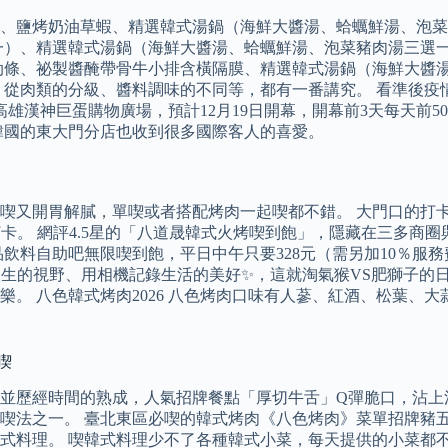
、鹽烤奶油草蝦、精選韓式湯鍋（海鮮大醬湯、蛤蠣鮮湯、泡菜
一）、精選韓式湯鍋（海鮮大醬湯、蛤蠣鮮湯、泡菜豬肉湯三選一
肋條、祕製醬醃帶骨牛小排含橫隔膜、精選韓式湯鍋（海鮮大醬湯
從肉類的分級、醬料調味的不同等，都有一番講究。 看準後疫情
高雄漢神巨蛋購物廣場，預計12月19日開幕，開幕前3天每天前
韓國的東大門分店也收到很多國際客人的喜愛。
喫又開胃解膩，單喫或者搭配烤肉一起喫都不錯。 大門口的打
卡。 網評4.5星的「八道晟韓式火烤喫到飽」，隱藏在三多商
飲料自助吧無限喫到飽，平日中午只要328元（需另加10％服
人生的視野、用相機記錄生活的美好✨，這就淘氣猴VS肥獅子的
。 八色韓式烤肉2026 八色烤肉口味有人蔘、紅酒、松葉、
喫
並歷經時間的熟成，人氣招牌餐點「厚切牛舌」Q彈脆口，沾上
喫法之一。 臺北東區必喫的韓式烤肉《八色烤肉》菜單招牌豬
式料理。 喫韓式料理少不了各種韓式小菜，每天提供的小菜都