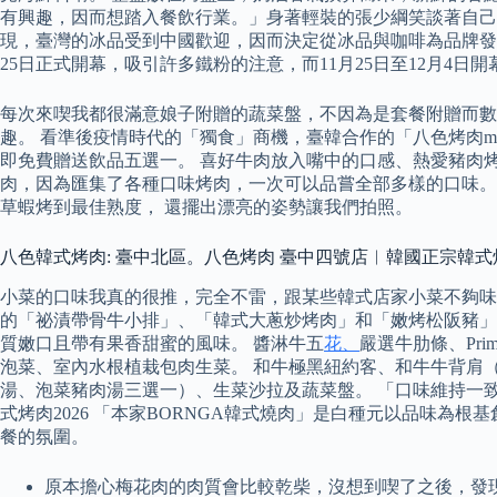
有興趣，因而想踏入餐飲行業。」身著輕裝的張少綱笑談著自己入
現，臺灣的冰品受到中國歡迎，因而決定從冰品與咖啡為品牌發展
25日正式開幕，吸引許多鐵粉的注意，而11月25日至12月4
每次來喫我都很滿意娘子附贈的蔬菜盤，不因為是套餐附贈而數
趣。 看準後疫情時代的「獨食」商機，臺韓合作的「八色烤肉min
即免費贈送飲品五選一。 喜好牛肉放入嘴中的口感、熱愛豬肉
肉，因為匯集了各種口味烤肉，一次可以品嘗全部多樣的口味。
草蝦烤到最佳熟度， 還擺出漂亮的姿勢讓我們拍照。
八色韓式烤肉: 臺中北區。八色烤肉 臺中四號店︱韓國正宗韓
小菜的口味我真的很推，完全不雷，跟某些韓式店家小菜不夠味
的「祕漬帶骨牛小排」、「韓式大蔥炒烤肉」和「嫩烤松阪豬」
質嫩口且帶有果香甜蜜的風味。 醬淋牛五
花、
嚴選牛肋條、Pr
泡菜、室內水根植栽包肉生菜。 和牛極黑紐約客、和牛牛背肩
湯、泡菜豬肉湯三選一）、生菜沙拉及蔬菜盤。 「口味維持一
式烤肉2026 「本家BORNGA韓式燒肉」是白種元以品味
餐的氛圍。
原本擔心梅花肉的肉質會比較乾柴，沒想到喫了之後，發