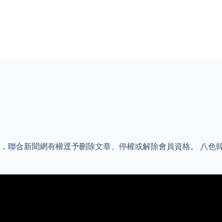
聯合新聞網有權逕予刪除文章、停權或解除會員資格。 八色韓式