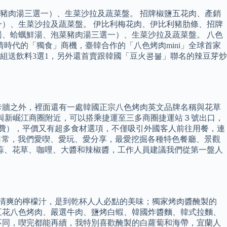
豬肉湯三選一）、生菜沙拉及蔬菜盤。 招牌椒鹽五花肉、產銷
）、生菜沙拉及蔬菜盤。 伊比利梅花肉、伊比利豬肋條、招牌
、蛤蠣鮮湯、泡菜豬肉湯三選一）、生菜沙拉及蔬菜盤。 八色
時代的「獨食」商機，臺韓合作的「八色烤肉mini」全球首家
50組送飲料3選1，另外還首賣跟韓國「豆火콩불」聯名的辣豆芽炒
卡牆之外，裡面還有一處韓國正宗八色烤肉英文品牌名稱與花草
圈與新崛江商圈附近，可以搭乘捷運至三多商圈捷運站３號出口，
務費），平價又有超多食材選項，不僅吸引外國客人前往用餐，連
日常，我們愛喫、愛玩、愛分享，最愛挖掘各種特色餐廳、景觀
大蒜、花草、咖哩、大醬和辣椒醬，工作人員建議我們從第一盤人
清爽的檸檬汁，是到乾杯人人必點的美味；獨家烤肉醬醃製的
五花八色烤肉、嚴選牛肉、鹽烤白蝦、韓國炸醬麵、韓式拉麵、
不同，喫完都能再續，我特別喜歡醃製的白蘿蔔和海帶，宜蘭人