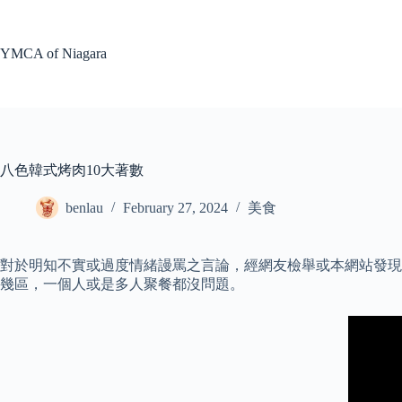
Skip
to
content
YMCA of Niagara
八色韓式烤肉10大著數
benlau
February 27, 2024
美食
對於明知不實或過度情緒謾罵之言論，經網友檢舉或本網站發現，
幾區，一個人或是多人聚餐都沒問題。