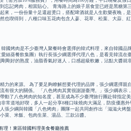
能喫（需另加10%服務費），用餐時間為100分鐘，平日晚餐及
到忘記烤肉，相當貼心。 青海路上的娘子居食堂已經是黑糖第
來，一份份量十足還超燙口，搭配啤酒就是人生歡樂夜晚，是一家
然也喫得到，八種口味五花肉包含人蔘、花草、松葉、大蒜、紅
 韓國烤肉是不少臺灣人聚餐時會選擇的韓式料理，來自韓國品
（愛絲葵餐飲集團）執行長張少綱選擇代理八色，是看見韓流在臺
到剛剛好的熟度，油脂香氣好迷人，口感超級軟嫩，沾點大醬就
精力的來源。 為了要足夠瞭解想要代理的品牌，張少綱選擇親
流有很大的關係。 「八色烤肉其實很謝謝臺灣。」張少綱表示
帶動了八色烤肉的知名度，甚至成為不少臺灣旅行團赴韓指定美
非常道地好喫，多人一起分享8種口味燒肉大滿足，防疫優惠外帶
創辦人張少綱與韓國「八色烤肉」團隊一起共同創作出「滋滋火烤
小菜、米飯、包肉生菜、湯品、三款沾醬。
超有理！東區韓國料理美食餐廳推薦