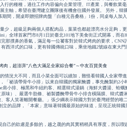
行的種種，過往工作內容偏向企業管理、IT產業，與餐飲業毫無
主軸，希望在臺灣建立團隊後有機會往國外發展。 另外，韓國廚
日開幕期間，開桌即贈招牌肉盤「白種元吾桑格」1份，同桌每人加
量少，超級足夠兩個人搭配肉品，葉菜也都超漂亮水分足夠，更
i」全球首家門市8月1日於臺北101地下美食街正式開幕，而在8
烤完那撲鼻的香氣，滿足每一位饕客對於韓式烤肉的要求，CNN
 有西洋式的口味，更有韓國傳統口味，乘坐地鐵2號線在東大門
式烤肉，超澎湃”八色大滿足全家綜合餐”～中友百貨美食
的情況大不同，而且小菜全面可以續加，難怪看韓國人全家帶進
，「祕漬帶骨牛小排」以來自韓國的獨家醃醬，事先醃製約2小
ime肩小排、極黑和牛紐約客、精選韓式湯鍋（海鮮大醬湯、蛤
（原味）、嚴選牛肋條、祕製醬醃帶骨牛小排含橫隔膜、韓式醬
致、客人笑著離開餐廳。」張少綱表示韓國方對於臺灣經營的唯二
為根基創立的品牌，「本家」意味著韓國最原始的味道，呈現正統
現自己的欵慮是多餘的，越之晟的肉其實稍稍具有厚度，所以喫