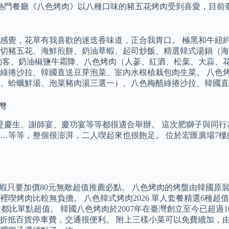
國的熱門餐廳《八色烤肉》以八種口味的豬五花烤肉受到喜愛，目
感覺，花草有我喜歡的迷迭香味道，正合我胃口。 極黑和牛紐
厚切豬五花、海鮮煎餅、奶油草蝦、起司炒飯、精選韓式湯鍋（
約客、奶油椒鹽牛霜降、八色烤肉（人蔘、紅酒、松葉、大蒜、
綠捲沙拉、韓國直送豆芽泡菜、室內水根植栽包肉生菜。 八色
、蛤蠣鮮湯、泡菜豬肉湯三選一）、八色梅醋綠捲沙拉、韓國直
灣
論是慶生、謝師宴、慶功宴等等都很適合舉辦。 這次肥獅子與同
…等等，整個很澎湃，二人喫起來也很飽足。 位於宏匯廣場7樓
草蝦只要加價80元無敵超值推薦必點。 八色烤肉的烤盤由韓國
烤肉比較無負擔。 八色韓式烤肉2026 單人套餐精選6種超值套
都比單點超值。 韓國八色烤肉於2007年在臺灣創立至今已超過
費可折抵百貨停車費，交通很便利。 附上三樣小菜可以免費續加