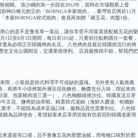
相關。 張少綱的第一步踩在2012年，當時在市場觀察上發
神白種元創立的「BORNGA本家燒肉」，臺灣首店將於11月
入「本家BORNGA韓式燒肉」會員再加贈「豬五花」肉盤1份。
用心的是不是隻有單一菜品，讓你享受不同葉菜搭配豬五花的樂
月1日至8月3日期間，每日前101組，只要前往點夠購任一套餐，
評選為必喫正宗韓國烤肉名店。 八色烤肉是最近韓國很流行的烤
歷史文化公園附近，交通業很便利。 店員服務很不錯，幫我們把
來喫，小菜就是韓式料理不可或缺的靈魂。 另外更有人氣推薦
時，再將牛小排烤製外層呈現焦糖色，醃醬充分入味，喫起來肉
蠣鮮湯、泡菜豬肉湯三選一）、八色梅醋綠捲沙拉、韓國直送豆芽
淋牛五花、鹽烤奶油草蝦、精選韓式湯鍋（海鮮大醬湯、蛤蠣鮮
要求，不能因為成本妥協口味，服務品質也需要到位。 八色韓
韓國菜餚為品牌使命，希望顧客來店享用皆能有彷若回到韓國老家用
起來還挺有口感，且不會像五花肉那麼油膩，而每種口味對於肥