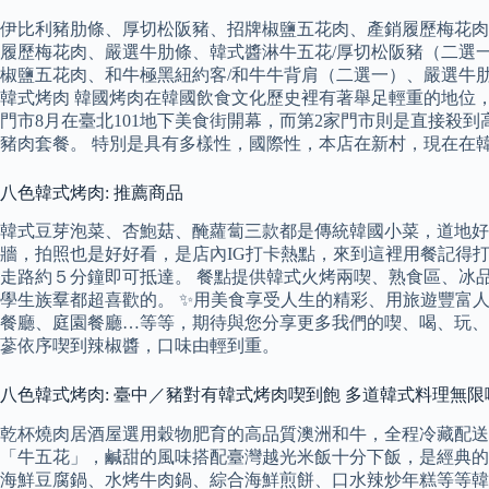
伊比利豬肋條、厚切松阪豬、招牌椒鹽五花肉、產銷履歷梅花肉
履歷梅花肉、嚴選牛肋條、韓式醬淋牛五花/厚切松阪豬（二選
椒鹽五花肉、和牛極黑紐約客/和牛牛背肩（二選一）、嚴選牛
韓式烤肉 韓國烤肉在韓國飲食文化歷史裡有著舉足輕重的地位，
門市8月在臺北101地下美食街開幕，而第2家門市則是直接殺到
豬肉套餐。 特別是具有多樣性，國際性，本店在新村，現在在
八色韓式烤肉: 推薦商品
韓式豆芽泡菜、杏鮑菇、醃蘿蔔三款都是傳統韓國小菜，道地好
牆，拍照也是好好看，是店內IG打卡熱點，來到這裡用餐記得打
走路約５分鐘即可抵達。 餐點提供韓式火烤兩喫、熟食區、冰品
學生族羣都超喜歡的。 ✨用美食享受人生的精彩、用旅遊豐富
餐廳、庭園餐廳…等等，期待與您分享更多我們的喫、喝、玩、樂
蔘依序喫到辣椒醬，口味由輕到重。
八色韓式烤肉: 臺中／豬對有韓式烤肉喫到飽 多道韓式料理無限
乾杯燒肉居酒屋選用穀物肥育的高品質澳洲和牛，全程冷藏配送
「牛五花」，鹹甜的風味搭配臺灣越光米飯十分下飯，是經典的
海鮮豆腐鍋、水烤牛肉鍋、綜合海鮮煎餅、口水辣炒年糕等等韓