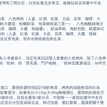
前臺灣有三間分店，分別在臺北忠孝店、板橋站前店和臺中中友
約客、八色烤肉（人蔘、紅酒、松葉、大蒜、花草、咖哩、大
海鮮大醬湯、蛤蠣鮮湯、泡菜豬肉湯三選一）、八色梅醋綠捲沙
花草、咖哩、大醬、辣椒醬）、奶油草蝦、海鮮煎餅、精選韓式
烤肉（人蔘、紅酒、松葉、大蒜、花草、咖哩、大醬、辣椒
送豆芽泡菜、室內水根植栽包肉生菜。
行友人考慮很久，決定先來試試雙人套餐的八色烤肉，除了八色烤
的「乾杯」與「黑毛屋」門戶相映，「乾杯宏匯廣場店」66坪空
原裝進口，聚熱快還特別設計傾斜角度，烤肉的油脂會流到出油
餐選項，份量有分小150g/大300g兩種價位，愛喫肉的朋友可
10個年頭，目前全臺有3家分店，中部唯一一家就在臺中中友百
，由左至右分別是蒜味豆皮、韓式泡菜、蜜紅蘿蔔，最讓肥獅子覺