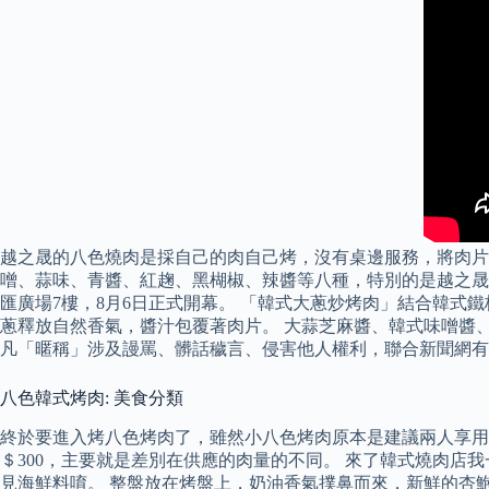
越之晟的八色燒肉是採自己的肉自己烤，沒有桌邊服務，將肉片
噌、蒜味、青醬、紅趜、黑楜椒、辣醬等八種，特別的是越之晟
匯廣場7樓，8月6日正式開幕。 「韓式大蔥炒烤肉」結合韓
蔥釋放自然香氣，醬汁包覆著肉片。 大蒜芝麻醬、韓式味噌醬
凡「暱稱」涉及謾罵、髒話穢言、侵害他人權利，聯合新聞網有
八色韓式烤肉: 美食分類
終於要進入烤八色烤肉了，雖然小八色烤肉原本是建議兩人享用
＄300，主要就是差別在供應的肉量的不同。 來了韓式燒肉
見海鮮料唷。 整盤放在烤盤上，奶油香氣撲鼻而來，新鮮的杏鮑