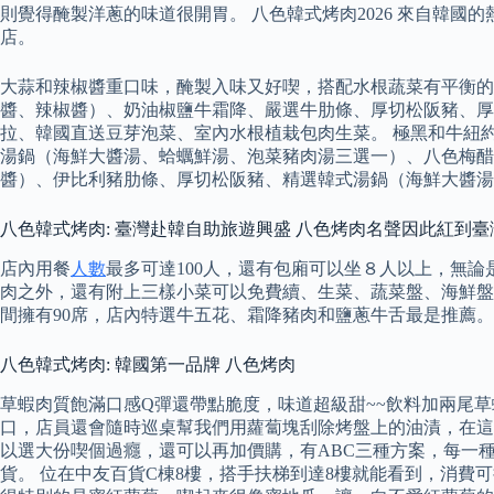
則覺得醃製洋蔥的味道很開胃。 八色韓式烤肉2026 來自韓
店。
大蒜和辣椒醬重口味，醃製入味又好喫，搭配水根蔬菜有平衡的
醬、辣椒醬）、奶油椒鹽牛霜降、嚴選牛肋條、厚切松阪豬、
拉、韓國直送豆芽泡菜、室內水根植栽包肉生菜。 極黑和牛紐
湯鍋（海鮮大醬湯、蛤蠣鮮湯、泡菜豬肉湯三選一）、八色梅醋
醬）、伊比利豬肋條、厚切松阪豬、精選韓式湯鍋（海鮮大醬湯
八色韓式烤肉: 臺灣赴韓自助旅遊興盛 八色烤肉名聲因此紅到臺
店內用餐
人數
最多可達100人，還有包廂可以坐８人以上，無
肉之外，還有附上三樣小菜可以免費續、生菜、蔬菜盤、海鮮盤
間擁有90席，店內特選牛五花、霜降豬肉和鹽蔥牛舌最是推薦。
八色韓式烤肉: 韓國第一品牌 八色烤肉
草蝦肉質飽滿口感Q彈還帶點脆度，味道超級甜~~飲料加兩尾
口，店員還會隨時巡桌幫我們用蘿蔔塊刮除烤盤上的油漬，在這裡喫
以選大份喫個過癮，還可以再加價購，有ABC三種方案，每一種
貨。 位在中友百貨C棟8樓，搭手扶梯到達8樓就能看到，消