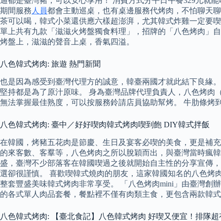
通都是臺灣豬，可以安心享用！ 消費方式分平日午餐329元就
期間服務
人員
都會主動巡桌，也有桌邊服務代烤肉，不怕聊天聊
茶可以喝，韓式小菜還供應六樣超澎湃，尤其韓式炸雞一定要喫起
單上共有九款「滋滋火烤盤獨食料理」，招牌的「八色烤肉」自
烤盤上，滋滋的聲音上桌，香氣四溢。
八色韓式烤肉: 旅遊 熱門新聞
也是因為感受到臺灣代理方的誠意，韓臺兩國才就此結下良緣。
堅持都是為了原汁原味。 身為臺灣品牌代理負責人，八色烤肉
無法掌握最佳熟度，可以按服務鈴請店員協助幫烤。 牛肋條烤
八色韓式烤肉: 臺中／好好喫肉韓式烤肉喫到飽 DIY韓式拌飯
在韓國，烤豬五花肉是節慶、生日及宴客必喫的美食，更是補充
的來客數、客羣等，八色烤肉之所以脫穎而出，與臺灣當時瘋韓
盛，臺灣不少部落客在韓國喫過之後就開始自主性的分享宣傳，
選卻很謹慎。 喜歡喫韓式燒肉的朋友，這家韓國知名的八色烤肉
整套豐盛美味韓式烤肉非常享受。 「八色烤肉mini」由臺灣
的各式單人肉品套餐，餐點裡不僅有肉類主食，更包含兩款韓式
八色韓式烤肉: 【臺北食記】八色韓式烤肉 好喫又便宜！排隊