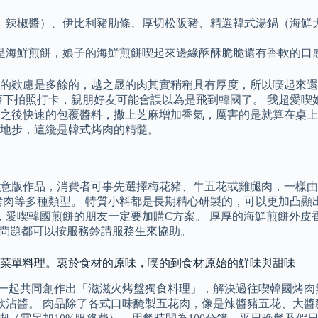
、辣椒醬）、伊比利豬肋條、厚切松阪豬、精選韓式湯鍋（海鮮
是海鮮煎餅，娘子的海鮮煎餅喫起來邊緣酥酥脆脆還有香軟的口
的欵慮是多餘的，越之晟的肉其實稍稍具有厚度，所以喫起來還
藤下拍照打卡，親朋好友可能會誤以為是飛到韓國了。 我超愛喫
之後快速的包覆醬料，撒上芝麻增加香氣，厲害的是就算在桌上
地步，這纔是韓式烤肉的精髓。
意版作品，消費者可事先選擇梅花豬、牛五花或雞腿肉，一樣由
肉等多種類型。 特質小料都是長期精心研製的，可以更加凸顯出
心，愛喫韓國煎餅的朋友一定要加購C方案。 厚厚的海鮮煎餅外
有問題都可以按服務鈴請服務生來協助。
的無菜單料理。衷於食材的原味，喫的到食材原始的鮮味與甜味
團隊一起共同創作出「滋滋火烤盤獨食料理」，解決過往喫韓國烤
款沾醬。 肉品除了各式口味醃製五花肉，像是辣醬豬五花、大