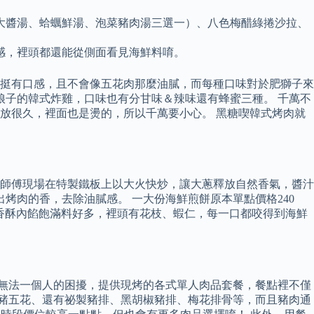
大醬湯、蛤蠣鮮湯、泡菜豬肉湯三選一）、八色梅醋綠捲沙拉、
感，裡頭都還能從側面看見海鮮料唷。
挺有口感，且不會像五花肉那麼油膩，而每種口味對於肥獅子來
娘子的韓式炸雞，口味也有分甘味＆辣味還有蜂蜜三種。 千萬不
放很久，裡面也是燙的，所以千萬要小心。 黑糖喫韓式烤肉就
師傅現場在特製鐵板上以大火快炒，讓大蔥釋放自然香氣，醬汁
烤肉的香，去除油膩感。 一大份海鮮煎餅原本單點價格240
皮香酥內餡飽滿料好多，裡頭有花枝、蝦仁，每一口都咬得到海鮮
肉無法一個人的困擾，提供現烤的各式單人肉品套餐，餐點裡不僅
醬豬五花、還有祕製豬排、黑胡椒豬排、梅花排骨等，而且豬肉通