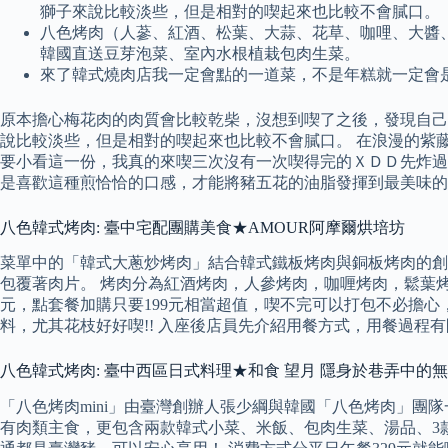
獅子來說比較淡些，但是相對的喫起來也比較不會膩口。
八色烤肉（人蔘、紅酒、松葉、大蒜、花草、咖哩、大醬
韓國直送豆芽泡菜、室內水根植栽包肉生菜。
來了韓式燒肉店我一定會點的一道菜，不是年糕就一定會
原本擔心梅花肉的肉質會比較乾柴，沒想到喫了之後，發現自己
說比較淡些，但是相對的喫起來也比較不會膩口。 在浪漫的紫
要小看這一份，我真的來喫三次沒有一次喫得完的ＸＤＤ先炸過
是喜歡這種煎恰恰的口感，才能將豬五花的油脂發揮到最美味的
八色韓式烤肉: 臺中宅配團購美食★AMOUR阿摩爾烘培坊
菜單中的「韓式大蔥炒烤肉」結合韓式鐵板烤肉與銅板烤肉的創
包覆著肉片。 烤肉分為紅酒烤肉，人參烤肉，咖喱烤肉，鬆葉烤
元，點套餐加購只要199元相當超值，喫不完可以打包不必擔
料，尤其花枝好好喫!! 入座後店員先介紹用餐方式，用餐過程
八色韓式烤肉: 臺中西區日式料理★和食 望月 隱身於巷弄中
「八色烤肉mini」由臺灣創辦人張少綱與韓國「八色烤肉」
有肉類主食，更包含兩款韓式小菜、米飯、包肉生菜、湯品、3