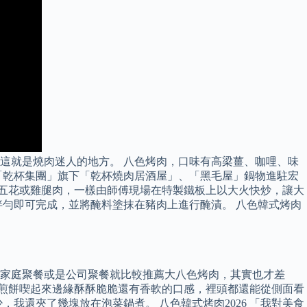
這就是燒肉迷人的地方。 八色烤肉，口味有高梁薑、咖哩、味
「乾杯集團」旗下「乾杯燒肉居酒屋」、「黑毛屋」鍋物進駐宏
牛五花或雞腿肉，一樣由師傅現場在特製鐵板上以大火快炒，讓大
勻即可完成，並將醃料塗抹在豬肉上進行醃漬。 八色韓式烤肉
家庭聚餐或是公司聚餐就比較推薦大八色烤肉，其實也才差
鮮煎餅喫起來邊緣酥酥脆脆還有香軟的口感，裡頭都還能從側面看
我還夾了幾塊放在泡菜鍋煮。 八色韓式烤肉2026 「我對美食