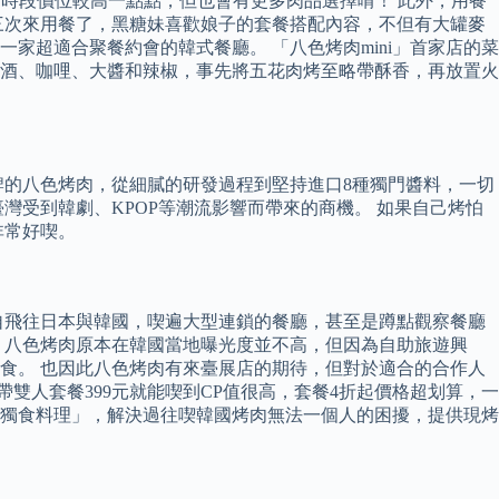
假日時段價位較高一點點，但也會有更多肉品選擇唷！ 此外，用餐
三次來用餐了，黑糖妹喜歡娘子的套餐搭配內容，不但有大罐麥
超適合聚餐約會的韓式餐廳。 「八色烤肉mini」首家店的菜
酒、咖哩、大醬和辣椒，事先將五花肉烤至略帶酥香，再放置火
牌的八色烤肉，從細膩的研發過程到堅持進口8種獨門醬料，一切
灣受到韓劇、KPOP等潮流影響而帶來的商機。 如果自己烤怕
非常好喫。
自飛往日本與韓國，喫遍大型連鎖的餐廳，甚至是蹲點觀察餐廳
，八色烤肉原本在韓國當地曝光度並不高，但因為自助旅遊興
食。 也因此八色烤肉有來臺展店的期待，但對於適合的合作人
雙人套餐399元就能喫到CP值很高，套餐4折起價格超划算，一
盤獨食料理」，解決過往喫韓國烤肉無法一個人的困擾，提供現烤