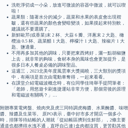
洗乾淨切成一小朵，放進可微波的容器中微波，就可以喫
啦！
蔬果類：隨著水分的減少，蔬菜和水果的表皮會出現褶
皺，還有些蔬果的顏色會變暗變淡，如果摸起來特別軟，
建議就不要選購了。
新鮮歐芹(或香菜)末 2 杯、大蒜 6 瓣、洋蔥末 2 大匙、橄
欖油 0.5 杯、蔬菜醋 1 大匙、檸檬汁 1 大匙、辣椒片 1 大
匙、鹽適量。
不用再多加其他的調味，只要把東西烤好，灑一點胡椒鹽
上去，就非常的夠味，食材本身的風味也會更加提升，是
很多日本人餐桌必備的調味聖品。
這週三，2023北美年度風雲車大獎揭曉，三大類別的獎項
中，有兩項是首次由電動車奪得，一起來看看。
在課堂介紹電磁波概念時，有位同學佳琦舉手提問筆者：
「老師，用悠遊卡刷進捷運站非常方便，那個背後的原理
和電磁波有關嗎？」…
附贈專業電烤盤、燒肉夾及虎三同特調虎梅醬、水果醃醬、味噌
醬、辣醬及生菜等。 原PO表示，臺中好市多才開店一個多小
時，排隊等待結帳的人潮就「從結帳區擠到生鮮部」，2條主要
通道也都擠得水洩不通，直呼自己連1盒肉都沒買，更苦勸其他