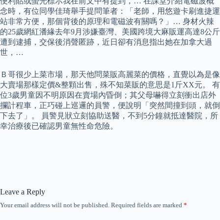
便利貼或螢光標示我在前文中有提到，… 在課堂介紹電磁波概
念時，有位同學佳琦舉手提問筆者：「老師，用悠遊卡刷進捷運
站非常方便，那個背後的原理和電磁波有關嗎？」… 身材火辣
的25歲網紅潘緣去年9月涉嫌臺灣、美國跨境大麻販運高達8公斤
遭到逮捕，交保後消聲匿跡，近日卻有消息指出她在加拿大過
世，…
Ｂ哥很少上菜市場，那天他問菜販高麗菜的價格，直覺以為是像
大賣場那樣定價&整顆出售，殊不知菜販的意思是1斤XX元。 有
位3歲男童因不明原因在賣場內昏倒；其父母嚇得立刻衝出店外
攔計程車，正巧碰上巡邏的員警，便說明「突然間撞到頭，就倒
下去了」。 員警見狀立刻協助送醫，不到5分鐘就抵達醫院，所
幸治療後已確認男童無性命危險。
Leave a Reply
Your email address will not be published.
Required fields are marked
*