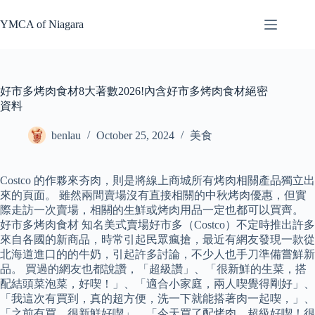
Skip
to
YMCA of Niagara
content
好市多烤肉食材8大著數2026!內含好市多烤肉食材絕密
資料
benlau
October 25, 2024
美食
Costco 的作夥來夯肉，則是將線上商城所有烤肉相關產品獨立出
來的頁面。 雖然兩間賣場沒有直接相關的中秋烤肉優惠，但實
際走訪一次賣場，相關的生鮮或烤肉用品一定也都可以買齊。
好市多烤肉食材 知名美式賣場好市多（Costco）不定時推出許多
來自各國的新商品，時常引起民眾瘋搶，最近有網友發現一款從
北海道進口的的牛奶，引起許多討論，不少人也手刀準備嘗鮮新
品。 買過的網友也都說讚，「超級讚」、「很新鮮的生菜，搭
配結頭菜泡菜，好喫！」、「適合小家庭，兩人喫覺得剛好」、
「我這次有買到，真的超方便，洗一下就能搭著肉一起喫，」、
「之前有買，很新鮮好喫」、「今天買了配烤肉，超級好喫！很