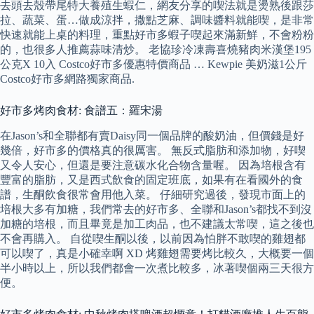
去頭去殼帶尾特大養殖生蝦仁，網友分享的喫法就是燙熟後跟莎
拉、蔬菜、蛋…做成涼拌，撒點芝麻、調味醬料就能喫，是非常
快速就能上桌的料理，重點好市多蝦子喫起來滿新鮮，不會粉粉
的，也很多人推薦蒜味清炒。 老協珍冷凍壽喜燒豬肉米漢堡195
公克X 10入 Costco好市多優惠特價商品 … Kewpie 美奶滋1公斤
Costco好市多網路獨家商品.
好市多烤肉食材: 食譜五：羅宋湯
在Jason’s和全聯都有賣Daisy同一個品牌的酸奶油，但價錢是好
幾倍，好市多的價格真的很厲害。 無反式脂肪和添加物，好喫
又令人安心，但還是要注意碳水化合物含量喔。 因為培根含有
豐富的脂肪，又是西式飲食的固定班底，如果有在看國外的食
譜，生酮飲食很常會用他入菜。 仔細研究過後，發現市面上的
培根大多有加糖，我們常去的好市多、全聯和Jason’s都找不到沒
加糖的培根，而且畢竟是加工肉品，也不建議太常喫，這之後也
不會再購入。 自從喫生酮以後，以前因為怕胖不敢喫的雞翅都
可以喫了，真是小確幸啊 XD 烤雞翅需要烤比較久，大概要一個
半小時以上，所以我們都會一次煮比較多，冰著喫個兩三天很方
便。