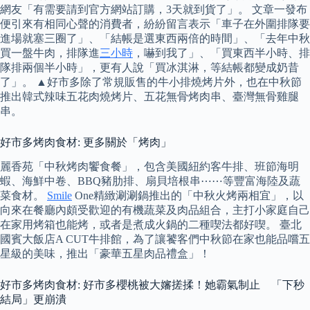
網友「有需要請到官方網站訂購，3天就到貨了」。 文章一發布
便引來有相同心聲的消費者，紛紛留言表示「車子在外圍排隊要
進場就塞三圈了」、「結帳是選東西兩倍的時間」、「去年中秋
買一盤牛肉，排隊進
三小時
，嚇到我了」、「買東西半小時、排
隊排兩個半小時」，更有人說「買冰淇淋，等結帳都變成奶昔
了」。 ▲好市多除了常規販售的牛小排燒烤片外，也在中秋節
推出韓式辣味五花肉燒烤片、五花無骨烤肉串、臺灣無骨雞腿
串。
好市多烤肉食材: 更多關於「烤肉」
麗香苑「中秋烤肉饗食餐」，包含美國紐約客牛排、班節海明
蝦、海鮮中卷、BBQ豬肋排、扇貝培根串⋯⋯等豐富海陸及蔬
菜食材。
Smile
One精緻涮涮鍋推出的「中秋火烤兩相宜」，以
向來在餐廳內頗受歡迎的有機蔬菜及肉品組合，主打小家庭自己
在家用烤箱也能烤，或者是煮成火鍋的二種喫法都好喫。 臺北
國賓大飯店A CUT牛排館，為了讓饕客們中秋節在家也能品嚐五
星級的美味，推出「豪華五星肉品禮盒」！
好市多烤肉食材: 好市多櫻桃被大嬸搓揉！她霸氣制止 「下秒
結局」更崩潰