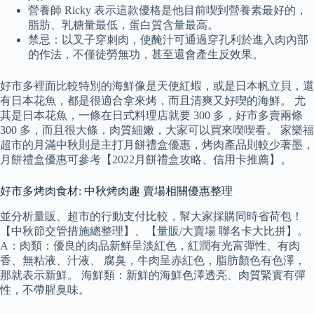
營養師 Ricky 表示這款優格是他目前喫到營養素最好的，
脂肪、乳糖量最低，蛋白質含量最高。
禁忌：以叉子穿刺肉，使醃汁可通過穿孔利於進入肉內部
的作法，不僅徒勞無功，甚至還會產生反效果。
好市多裡面比較特別的海鮮像是天使紅蝦，或是日本帆立貝，還
有日本花魚，都是很適合拿來烤，而且清爽又好喫的海鮮。 尤
其是日本花魚，一條在日式料理店就要 300 多，好市多賣兩條
300 多，而且很大條，肉質細嫩，大家可以買來喫喫看。 家樂福
超市的月滿中秋則是主打月餅禮盒優惠，烤肉產品則較少著墨，
月餅禮盒優惠可參考【2022月餅禮盒攻略、信用卡推薦】。
好市多烤肉食材: 中秋烤肉趣 賣場相關優惠整理
並分析量販、超市的行動支付比較，幫大家採購同時省荷包！
【中秋節交管措施總整理】、【量販/大賣場 聯名卡大比拼】。
A：肉類：優良的肉品新鮮呈淡紅色，紅潤有光富彈性、有肉
香、無粘液、汁液、 腐臭，牛肉呈赤紅色，脂肪顏色有色澤，
那就表示新鮮。 海鮮類：新鮮的海鮮色澤透亮、肉質緊實有彈
性，不帶腥臭味。