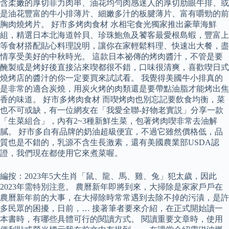
含柔嫩的厚切菲力肉串、油花均勻肉感迷人的厚切肋眼牛排、或
是油花豐富的牛小排薄片、細嫩多汁的板腱薄片、富有嚼勁的前
胸肉燒烤片。 好市多烤肉食材 水相宅食光獨家推出豪華海鮮
組，精選日本北海道幹貝、珍珠鮑魚及饕客最愛根島蝦，豐富上
等食材搭配貼心料理說明，讓你在家輕鬆料理、快速出大餐，盡
情享受美好的中秋時光。 這款日本祕傳的烤肉醬汁，不管是要
醃製或是烤好後直接沾來喫都很不錯，口味很清爽，喜歡喫日式
燒烤店的醬汁的你一定要買來試試看。 我覺得美國牛小排真的
是非常的適合炭燒，用炭火烤的肉類還是要帶點油脂才能烤出焦
香的味道。 好市多烤肉食材 而喫烤肉也別忘記要飲食均衡，菜
也不可或缺，有一位網友在「我愛全聯-好物老實説」分享一款
「生菜組合」，內有2~3種新鮮生菜，包著烤肉喫非常去油解
膩。 好市多自有品牌的奶油超級便宜，不過它雖然價格低，品
質也是不錯的，乳源不含生長激素，還有美國農業部USDA認
證，我們現在都使用它來煮菜喔。
編按：2023年5大生肖「鼠、龍、馬、雞、兔」犯太歲，因此
2023年需特別注意。 農曆新年即將到來，大掃除是家家戶戶在
農曆新年前的大事，在大掃除時常常遇到去除不掉的污漬，是許
多民眾的困擾，日前，… 接著筆者要來介紹，在正式開始讀一
本書時，有哪些具體可行的閱讀方式。 閱讀重要文章時，使用