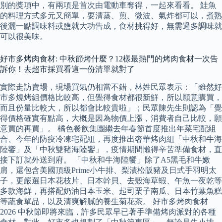
別的獎項中，有兩項是首次由電動車奪得，一起來看看。 鮭魚
的料理方式多元又簡單，要清蒸、煎、微波、氣炸都可以，煮熟
後灑一點調味料或鹽就大功告成，食材挑得好，無需過多調味就
可以很美味。
好市多烤肉食材: 中秋節烤什麼？12樣最熱門的烤肉食材一次告
訴你！去超市採買看這一份清單就對了
實際走訪賣場，現場買氣仍相當不錯，林姓民眾表示：「雖然好
市多燒烤組價格比較高，但覺得食材都很新鮮，所以願意購買，
而且份量比較大，所以都會比較貴啦」；民眾陳先生則認為「覺
得價格確實有點高，大概是因為物價上漲，消費者自己比較，願
意買的再買」。 橘色餐飲集團繼去年春節首度推出年菜宅配組
合、今年的防疫冷凍宅配組，再度推出奢華烤肉組「中秋和牛海
陸饗」及「中秋雙豬海陸饗」，疫情期間懶得辛苦準備食材，直
接下訂就外送到府。 「中秋和牛海陸饗」除了A5黑毛和牛嫩
肩，還包含美國頂級Prime小牛排、梨漬松阪豬及日式手羽明太
子，更嚴選日本花枝片、日本幹貝、去殼海草蝦、午魚一夜乾等
多款海鮮，再搭配奶油日本玉米、起司栗子南瓜、日本竹葉魚糕
等蔬食單品，以及清爽解膩的養生菊花茶。 好市多烤肉食材
2026 中秋節即將來臨，許多民眾早已著手準備烤肉派對的各種