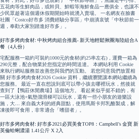
食材，對此，好市多也規劃了「中秋節專區」，無論是牛小排、
五花肉等生鮮肉品，或幹貝、鮮蝦等海鮮食品一應俱全，也讓不
少民眾趁著這個週休假期開始時就湧入賣場。 一名網友在臉書
社團「Costco好市多 消費經驗分享區」中崩潰哀號「中秋節前一
週，奉勸大家別踏進好市多」。
好市多烤肉食材: 中秋烤肉組合推薦- 新天地輕鬆揪團海陸組合A
餐（4人份）
宅配服務一箱約可裝約1000元的食材(約25串左右)，運費一箱為
290元整，配合物業於您指定的時間送達。 本網站利用 Cookie
來執行網站服務並改善您與我們的互動。 若您同意我們放置相
關 好市多烤肉食材2026 Cookie 資料，繼續瀏覽讓本網站繼續為
您服務。 最近一直在想說到底可以帶小孩去哪裡玩水，然後就
查到了【鴨莊休閒農場】這個地方。 看起來似乎挺不錯的，有
一區大泳池+氣墊溜滑梯可以玩水，還有一些小朋友的遊樂設
施，大… 來自義大利的經典甜點，使用馬斯卡邦乳酪製成，解
凍後即可食用，非常適合「嗜甜者」。
好市多烤肉食材: 好市多2021必買美食TOP8：Campbell’s 金寶 新
英倫蛤蜊濃湯 1.41公斤 X 2入