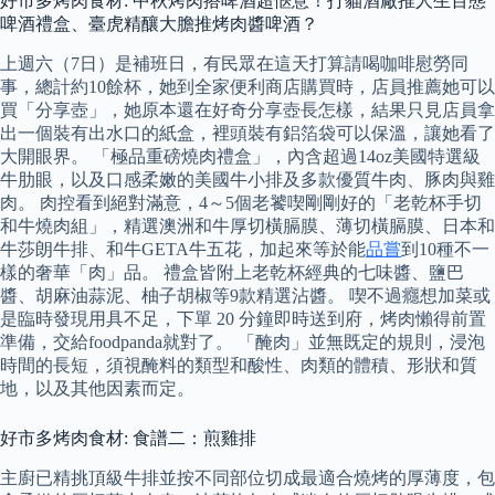
好市多烤肉食材: 中秋烤肉搭啤酒超愜意！打貓酒廠推人生百態
啤酒禮盒、臺虎精釀大膽推烤肉醬啤酒？
上週六（7日）是補班日，有民眾在這天打算請喝咖啡慰勞同
事，總計約10餘杯，她到全家便利商店購買時，店員推薦她可以
買「分享壺」，她原本還在好奇分享壺長怎樣，結果只見店員拿
出一個裝有出水口的紙盒，裡頭裝有鋁箔袋可以保溫，讓她看了
大開眼界。 「極品重磅燒肉禮盒」，內含超過14oz美國特選級
牛肋眼，以及口感柔嫩的美國牛小排及多款優質牛肉、豚肉與雞
肉。 肉控看到絕對滿意，4～5個老饕喫剛剛好的「老乾杯手切
和牛燒肉組」，精選澳洲和牛厚切橫膈膜、薄切橫膈膜、日本和
牛莎朗牛排、和牛GETA牛五花，加起來等於能
品嘗
到10種不一
樣的奢華「肉」品。 禮盒皆附上老乾杯經典的七味醬、鹽巴
醬、胡麻油蒜泥、柚子胡椒等9款精選沾醬。 喫不過癮想加菜或
是臨時發現用具不足，下單 20 分鐘即時送到府，烤肉懶得前置
準備，交給foodpanda就對了。 「醃肉」並無既定的規則，浸泡
時間的長短，須視醃料的類型和酸性、肉類的體積、形狀和質
地，以及其他因素而定。
好市多烤肉食材: 食譜二：煎雞排
主廚已精挑頂級牛排並按不同部位切成最適合燒烤的厚薄度，包