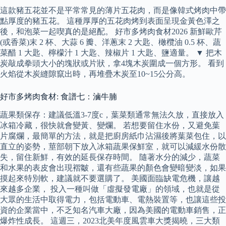
這款豬五花並不是平常常見的薄片五花肉，而是像韓式烤肉中帶
點厚度的豬五花。 這種厚厚的五花肉烤到表面呈現金黃色澤之
後，和泡菜一起喫真的是絕配。 好市多烤肉食材2026 新鮮歐芹
(或香菜)末 2 杯、大蒜 6 瓣、洋蔥末 2 大匙、橄欖油 0.5 杯、蔬
菜醋 1 大匙、檸檬汁 1 大匙、辣椒片 1 大匙、鹽適量。 ▼ 把木
炭敲成拳頭大小的塊狀或片狀，拿4塊木炭圍成一個方形。 看到
火焰從木炭縫隙竄出時，再堆疊木炭至10~15公分高。
好市多烤肉食材: 食譜七：滷牛腩
蔬果類保存：建議低溫3-7度c，葉菜類通常無法久放，直接放入
冰箱冷藏，很快就會變黃、變爛。 若想要留住水份，又避免葉
片腐爛，最簡單的方法，就是把廚房紙巾沾濕後將葉菜包住，以
直立的姿勢，莖部朝下放入冰箱蔬果保鮮室，就可以減緩水份散
失，留住新鮮，有效的延長保存時間。 隨著水分的減少，蔬菜
和水果的表皮會出現褶皺，還有些蔬果的顏色會變暗變淡，如果
摸起來特別軟，建議就不要選購了。 美國面臨缺電危機，讓越
來越多企業， 投入一種叫做「虛擬發電廠」的領域，也就是從
大眾的生活中取得電力，包括電動車、電熱裝置等，也讓這些投
資的企業當中，不乏知名汽車大廠，因為美國的電動車銷售，正
爆炸性成長。 這週三，2023北美年度風雲車大獎揭曉，三大類