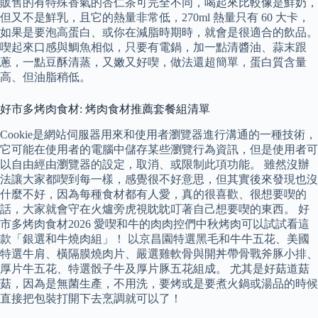
販售的有特殊香氣的杏仁茶可完全不同，喝起來比較像是鮮奶，
但又不是鮮乳，且它的熱量非常低，270ml 熱量只有 60 大卡，
如果是要泡高蛋白、或你在減脂時期時，就會是很適合的飲品。
喫起來口感與鯛魚相似，只要有電鍋，加一點清醬油、蒜末跟
蔥，一點豆酥清蒸，又嫩又好喫，做法還超簡單，蛋白質含量
高、但油脂稍低。
好市多烤肉食材: 烤肉食材推薦套餐組清單
Cookie是網站伺服器用來和使用者瀏覽器進行溝通的一種技術，
它可能在使用者的電腦中儲存某些瀏覽行為資訊，但是使用者可
以自由經由瀏覽器的設定，取消、或限制此項功能。 雖然沒辦
法讓大家都喫到每一樣，感覺很不好意思，但其實後來發現也沒
什麼不好，因為每種食材都有人愛，真的很喜歡、很想要喫的
話，大家就會守在火爐旁虎視眈眈叮著自己想要喫的東西。 好
市多烤肉食材2026 愛喫和牛的肉肉控們中秋烤肉可以試試看這
款「銀選和牛燒肉組」！ 以京昌園特選黑毛和牛牛五花、美國
特選牛肩、橫隔膜燒肉片、嚴選雞軟骨與開丼帶骨戰斧豚小排、
厚片牛五花、特選骰子牛及厚片豚五花組成。 尤其是好菇道菇
菇，因為是無菌生產，不用洗，要烤或是要煮火鍋或湯品的時候
直接把包裝打開下去烹調就可以了！