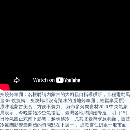
炙燒烤羊腿：名根聘請內蒙古的大廚親自指導鑽研，全程電動馬
達360度旋轉，炙燒烤出沒有羶味的道地烤羊腿，輕鬆享受原汁
原味地蒙古美食，方便不費力。 好市多烤肉食材2026 中央氣象
局表示，今晚開始冷空氣接近，臺灣各地將開始降溫，明（15）
日冷氣團正式南下影響，越晚越冷，尤其北臺灣寒意明顯，這波
冷氣團影響最劇烈的時間點在下週一… 這款杏仁奶跟一般市面