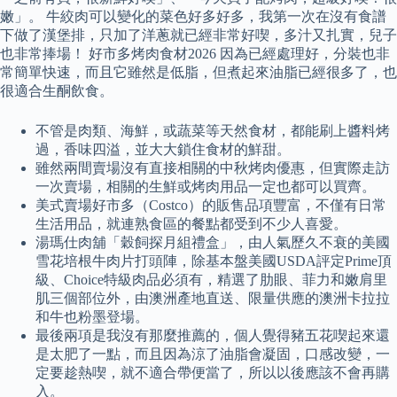
嫩」。 牛絞肉可以變化的菜色好多好多，我第一次在沒有食譜
下做了漢堡排，只加了洋蔥就已經非常好喫，多汁又扎實，兒子
也非常捧場！ 好市多烤肉食材2026 因為已經處理好，分裝也非
常簡單快速，而且它雖然是低脂，但煮起來油脂已經很多了，也
很適合生酮飲食。
不管是肉類、海鮮，或蔬菜等天然食材，都能刷上醬料烤
過，香味四溢，並大大鎖住食材的鮮甜。
雖然兩間賣場沒有直接相關的中秋烤肉優惠，但實際走訪
一次賣場，相關的生鮮或烤肉用品一定也都可以買齊。
美式賣場好市多（Costco）的販售品項豐富，不僅有日常
生活用品，就連熟食區的餐點都受到不少人喜愛。
湯瑪仕肉舖「穀飼探月組禮盒」，由人氣歷久不衰的美國
雪花培根牛肉片打頭陣，除基本盤美國USDA評定Prime頂
級、Choice特級肉品必須有，精選了肋眼、菲力和嫩肩里
肌三個部位外，由澳洲產地直送、限量供應的澳洲卡拉拉
和牛也粉墨登場。
最後兩項是我沒有那麼推薦的，個人覺得豬五花喫起來還
是太肥了一點，而且因為涼了油脂會凝固，口感改變，一
定要趁熱喫，就不適合帶便當了，所以以後應該不會再購
入。