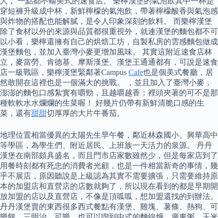
人， 一點都不輸美式的速食店。 樂檸漢堡的氣泡飲其中一杯是
穿短褲升級成中杯，新鮮檸檬的氣泡飲，帶著檸檬酸香與氣泡感
與炸物的搭配也能解膩，是令人印象深刻的飲料。 而樂檸漢堡
除了食材以外的來源與品質都很重視外，就連漢堡的麵包都不可
以小看，樂檸還擁有自己的烘焙工坊，自製私房的雲感麵包做成
漢堡麵包，並加入臺灣小麥更增加風味。 其實這附近速食店林
立，麥當勞、肯德基、摩斯漢堡、漢堡王通通都有，可說是速食
店一級戰區，樂檸漢堡緊鄰著Campus
Cafe
也是個美式餐廳，居
然敢開在這裡也是一個滿大的挑戰。 ，並且加入了臺灣小麥，
澎澎的麵包口感紮實有嚼勁，且越嚼越香；裡頭夾著的可不是那
種軟軟水水爛爛的生菜喔！ 好幾片仍帶有新鮮清脆口感的生
菜，還有
甜甜
切厚厚的大片牛番茄。
地理位置相當優異的太陽先生早午餐，鄰近林森國小、興華高中
等學區，為學生們、附近居民、上班族一天活力的泉源。 丹丹
漢堡在南部頗具盛名，而且門市店家數雖然少，但是每家店到了
用餐時刻都有死忠的消費者光顧，也是一件相當新奇的事情，幾
乎不展店，原因聽說是上級認為其實不需要擴張，只需要維持原
本的加盟店和直營店的店數就夠了，所以現在看到的都是早期開
放加盟的店以及直營店，不像是頂呱呱，想加盟還找的到辦法。
丹丹漢堡賣的東西很多西式餐點有漢堡、雞塊、薯條、熱狗、可
樂餅、三明治、可樂，也可以喫到中式的麵線焿、廣東粥、玉米