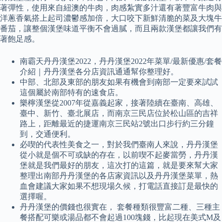
著彈性，使用來自紐澳的牛肉，肉感紮實多汁還有著豐富牛肉與
洋蔥香氣搭上起司濃鬱感加倍，大口咬下新鮮清脆的菜及大塊牛
番茄，讓整個漢堡味道平衡不會過膩，而且兩款漢堡都讓我們有
著飽足感。
南霸天丹丹漢堡2022，丹丹漢堡2022年菜單/最新優惠/套餐
介紹｜丹丹漢堡各分店資訊通通幫你整理好。
中部、北部及東部的朋友如果有機會到南部一定要來試試
這個屬於南部特有的速食店。
樂檸漢堡從2007年從嘉義起家，接著陸續在臺南、高雄、
臺中、新竹、臺北展店，而南京三民店位於松山區的吉祥
路上，距離最近的捷運南京三民站2號出口步行約三分鐘
到，交通便利。
必喫的代表性美食之一，對於我們臺南人來說，丹丹漢堡
從小就是個不可或缺的存在，以前喫不起麥當勞，丹丹漢
堡就是我們最好的朋友，這次打的這篇，就是要來幫大家
整理出南部丹丹漢堡的各店家資訊以及丹丹漢堡菜單，熱
血會建議大家如果不想現場久候，打電話直接訂是最快的
選擇喔。
丹丹漢堡的價錢也很實在， 套餐種類很豐富二種、三種主
餐搭配可樂或湯品都不會起過100塊錢，比起現在美式M及