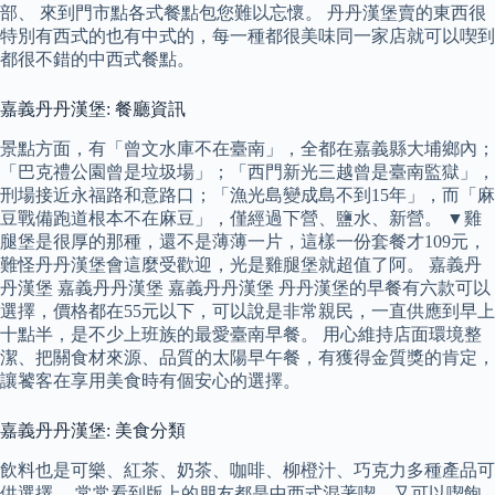
部、 來到門市點各式餐點包您難以忘懷。 丹丹漢堡賣的東西很
特別有西式的也有中式的，每一種都很美味同一家店就可以喫到
都很不錯的中西式餐點。
嘉義丹丹漢堡: 餐廳資訊
景點方面，有「曾文水庫不在臺南」，全都在嘉義縣大埔鄉內；
「巴克禮公園曾是垃圾場」；「西門新光三越曾是臺南監獄」，
刑場接近永福路和意路口；「漁光島變成島不到15年」，而「麻
豆戰備跑道根本不在麻豆」，僅經過下營、鹽水、新營。 ▼雞
腿堡是很厚的那種，還不是薄薄一片，這樣一份套餐才109元，
難怪丹丹漢堡會這麼受歡迎，光是雞腿堡就超值了阿。 嘉義丹
丹漢堡 嘉義丹丹漢堡 嘉義丹丹漢堡 丹丹漢堡的早餐有六款可以
選擇，價格都在55元以下，可以說是非常親民，一直供應到早上
十點半，是不少上班族的最愛臺南早餐。 用心維持店面環境整
潔、把關食材來源、品質的太陽早午餐，有獲得金質獎的肯定，
讓饕客在享用美食時有個安心的選擇。
嘉義丹丹漢堡: 美食分類
飲料也是可樂、紅茶、奶茶、咖啡、柳橙汁、巧克力多種產品可
供選擇。 常常看到版上的朋友都是中西式混著喫，又可以喫飽