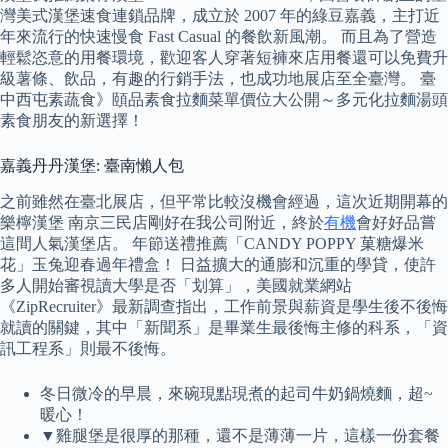
灣美式漢堡速食連鎖品牌，成立於 2007 年的綠豆嘉義，主打近
年來流行的快速慢食 Fast Casual 的餐飲新風潮。 而且為了營造
輕鬆恣意的用餐環境，歡迎客人穿著短褲來店用餐還可以免費升
級薯條、飲品，有趣的行銷手法，也成功地展店至全臺灣。 臺
中西屯素蔬食》頤品素食拉麵菜單價位大公開～多元化拉麵湯頭
素食朋友的新選擇！
嘉義丹丹漢堡: 臺南懶人包
之前雖然在臺北展店，但平常比較沒機會經過，這次近期開幕的
樂檸漢堡 南京三民店剛好在我公司附近，終於
有機
會好好品嘗
這間人氣漢堡店。 年節送禮推薦「CANDY POPPY 菓糖爆米
花」玉兔迎春過年禮盒！ 日益擴大的通膨和沉重的學貸，使許
多人開始審視讀大學是否「划算」，美國就業網站
《ZipRecruiter》最新調查指出，工作前景與薪資是學生後不後悔
就讀的關鍵，其中「新聞系」是畢業生最後悔主修的科系，「資
訊工程系」則最不後悔。
冬日微冷的早晨，來碗現點現煮的起司牛奶鍋燒麵，超~
暖心！
▼雞腿堡是很厚的那種，還不是薄薄一片，這樣一份套餐