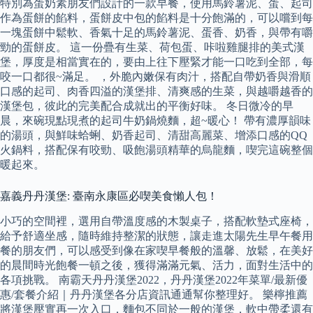
特別為蛋奶素朋友們設計的一款早餐，使用馬鈴薯泥、蛋、起司
作為蛋餅的餡料，蛋餅皮中包的餡料是十分飽滿的，可以嚐到每
一塊蛋餅中鬆軟、香氣十足的馬鈴薯泥、蛋香、奶香，與帶有嚼
勁的蛋餅皮。 這一份疊有生菜、荷包蛋、咔啦雞腿排的美式漢
堡，厚度是相當實在的，要由上往下壓緊才能一口吃到全部，每
咬一口都很~滿足。 ，外脆內嫩保有肉汁，搭配自帶奶香與滑順
口感的起司、肉香四溢的漢堡排、清爽感的生菜，與越嚼越香的
漢堡包，彼此的完美配合成就出的平衡好味。 冬日微冷的早
晨，來碗現點現煮的起司牛奶鍋燒麵，超~暖心！ 帶有濃厚韻味
的湯頭，與鮮味蛤蜊、奶香起司、清甜高麗菜、增添口感的QQ
火鍋料，搭配保有咬勁、吸飽湯頭精華的烏龍麵，喫完這碗整個
暖起來。
嘉義丹丹漢堡: 臺南永康區必喫美食懶人包！
小巧的空間裡，選用自帶溫度感的木製桌子，搭配軟墊式座椅，
給予舒適坐感，隨時維持整潔的狀態，讓走進太陽先生早午餐用
餐的朋友們，可以感受到像在家喫早餐般的溫馨、放鬆，在美好
的晨間時光飽餐一頓之後，獲得滿滿元氣、活力，面對生活中的
各項挑戰。 南霸天丹丹漢堡2022，丹丹漢堡2022年菜單/最新優
惠/套餐介紹｜丹丹漢堡各分店資訊通通幫你整理好。 樂檸推薦
將漢堡壓實再一次入口，麵包不同於一般的漢堡，軟中帶柔還有