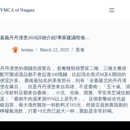
Skip
to
YMCA of Niagara
content
嘉義丹丹漢堡2026詳細介紹!專家建議咁做…
benlau
March 22, 2025
美食
丹丹漢堡的價錢也很實在， 套餐種類很豐富二種、三種主餐搭
配可樂或湯品都不會起過100塊錢，比起現在美式M及K開頭的
便宜許多。 臺南最知名的美食部分，則有「全臺最北的丹丹漢
堡在麻豆」，但是丹丹漢堡來自高雄，不是臺南；「五十嵐、清
心等飲料店都來自臺南」，小北、光南、寶雅、早安美芝城也都
是；「臺南牛肉湯來源95%以上是乳牛」。 這個套餐組合也超
級划算，兩大塊炸雞加一杯飲料才103元，然後店員推薦我新的
檸檬氣泡飲，只要+9元而已超大一杯，重點是非常好喝。