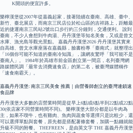
K開頭的便宜許多。
樂檸漢堡從2007年從嘉義起家，接著陸續在臺南、高雄、臺中、
新竹、臺北展店，而南京三民店位於松山區的吉祥路上，距離最
近的捷運南京三民站2號出口步行約三分鐘到，交通便利。 說到
臺南，不少人會想到牛肉湯、丹丹漢堡等知名美食，又或是曾文
水庫、漁光島等觀光景點。 嘉義丹丹漢堡2026 丹丹漢堡其實來
自高雄、曾文水庫座落在嘉義縣，臉書粉專「臺南式」就整理出
「16個你可能不知道的臺南冷知識」，讓網友驚呼「我可能不是
臺南人」。 1984年於高雄市前金區創立第一間店，名列臺灣網
路媒體民調「最常去消費速食店」的第二名，被臺灣媒體稱作
「速食南霸天」。
嘉義丹丹漢堡: 南京三民美食 推薦｜由營養師創立的臺灣連鎖速
食品牌
丹丹漢堡大多數的店營業時間是從早上6點或6點半到22點或22點
30(依店家不同營業時間不同)。 樂檸漢堡大部分都是以牛肉為
主，如果不喫牛，也有雞肉、魚肉與蔬食等選擇只是比較少，還
可以選擇單點與套餐，原先都是搭配薯條套餐，加購一點錢就能
升級不同的附餐。 THEFREEN，是由英文字 THE 嘉義丹丹漢堡