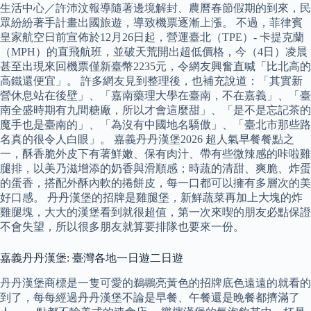
生活中心／許沛汶報導隨著邊境解封、農曆春節假期的到來，民
眾紛紛著手計畫出國旅遊，導致機票逐漸上漲。 不過，菲律賓
皇家航空日前宣佈於12月26日起，營運臺北（TPE）- 卡提克蘭
（MPH）的直飛航班，並破天荒開出超低價格，今（4日）凌晨
甚至出現來回機票僅新臺幣2235元，令網友興奮直喊「比北高的
高鐵還便宜」。 許多網友見到整理後，也補充說道：「其實新
營休息站在後壁」、「嘉南藥理大學在臺南，不在嘉義」、「臺
南全盛時期有九間糖廠，所以才會這麼甜」、「是不是忘記茶的
魔手也是臺南的」、「為沒有中國地名驕傲」、「臺北市那些路
名真的很令人白眼」。 嘉義丹丹漢堡2026 超人氣早餐餐點之
一，酥香脆外皮下有著鮮嫩、保有肉汁、帶有些微辣感的咔啦雞
腿排，以美乃滋增添的奶香與滑順感；時蔬的清甜、爽脆、炸蛋
的蛋香，搭配外酥內軟的捲餅皮，每一口都可以擁有多層次的美
好口感。 丹丹漢堡的招牌是雞腿堡，新鮮蔬菜再加上大塊的炸
雞腿塊，大大的漢堡看到就很超值，第一次來喫的朋友必點保證
不會失望，所以很多朋友就算要排隊也要來一份。
嘉義丹丹漢堡: 臺灣各地一日遊二日遊
丹丹漢堡商標是一隻可愛的鵜鶘亮黃色的招牌底色遠遠的就看的
到了，每每經過丹丹漢堡不論是早餐、午餐還是晚餐都擠滿了