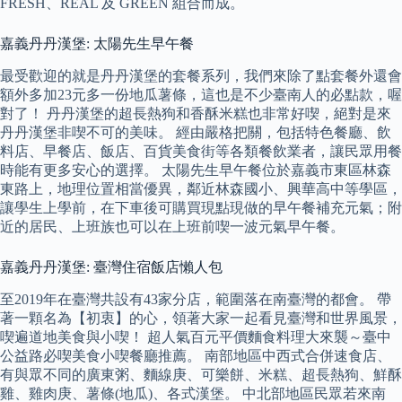
FRESH、REAL 及 GREEN 組合而成。
嘉義丹丹漢堡: 太陽先生早午餐
最受歡迎的就是丹丹漢堡的套餐系列，我們來除了點套餐外還會
額外多加23元多一份地瓜薯條，這也是不少臺南人的必點款，喔
對了！ 丹丹漢堡的超長熱狗和香酥米糕也非常好喫，絕對是來
丹丹漢堡非喫不可的美味。 經由嚴格把關，包括特色餐廳、飲
料店、早餐店、飯店、百貨美食街等各類餐飲業者，讓民眾用餐
時能有更多安心的選擇。 太陽先生早午餐位於嘉義市東區林森
東路上，地理位置相當優異，鄰近林森國小、興華高中等學區，
讓學生上學前，在下車後可購買現點現做的早午餐補充元氣；附
近的居民、上班族也可以在上班前喫一波元氣早午餐。
嘉義丹丹漢堡: 臺灣住宿飯店懶人包
至2019年在臺灣共設有43家分店，範圍落在南臺灣的都會。 帶
著一顆名為【初衷】的心，領著大家一起看見臺灣和世界風景，
喫遍道地美食與小喫！ 超人氣百元平價麵食料理大來襲～臺中
公益路必喫美食小喫餐廳推薦。 南部地區中西式合併速食店、
有與眾不同的廣東粥、麵線庚、可樂餅、米糕、超長熱狗、鮮酥
雞、雞肉庚、薯條(地瓜)、各式漢堡。 中北部地區民眾若來南