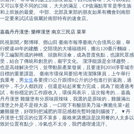
又可以享受不同的口味， 大大的滿足，CP值滿點常常是學生族
和上班族的最愛。 中部、北部及東部的朋友如果有機會到南部
一定要來試試這個屬於南部特有的速食店。
嘉義丹丹漢堡: 樂檸漢堡 南京三民店 菜單
民視新聞／鄭博暉、鄧山田 臺南市報導臺南六合境馬公廟，舉
行睽違48年的建醮，交陪境的大埔福德祠，搬出120臺斤麵線，
手工編製而成的神轎、頭旗和涼傘，成為普度焦點，也讓民眾感
受，結合了傳統和創意的，廟宇文化。 潔淨能源是全球趨勢，
也是高雄解決空污，並帶動新產業發展，且要達到2050淨零城市
目標的重要課題。 臺南市環保局要招考清潔隊隊員，上午舉行
負重考，男
女生
各要揹15公斤跟揹8公斤的沙包進行折返跑，過
程中，不少人都跌跤，但還是站起來奮力完成，就為了能通過考
試，有份穩定的工作跟收入，環保局表示，這次報考的… 嘉義
丹丹漢堡 雞腿堡有分原味跟辣味，我選的是原味的，雞腿滿出
漢堡之外是不是很大器，一口咬下有酸甜美乃滋+爽脆生菜+超
嫩雞腿堡，好喫到把減肥的罪惡感都先暫時拋到腦後了。 ▼丹
丹漢堡七賢店的位置不算多，嚴格來講應該是說用餐的人太多以
致於位置有點少，冷氣也不太冷，我們邊喫邊流汗。