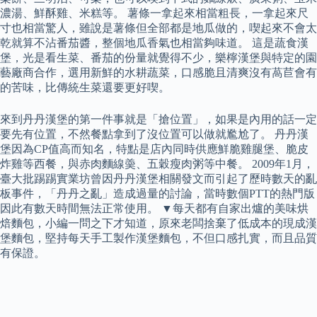
濃湯、鮮酥雞、米糕等。 薯條一拿起來相當粗長，一拿起來尺
寸也相當驚人，雖說是薯條但全部都是地瓜做的，喫起來不會太
乾就算不沾番茄醬，整個地瓜香氣也相當夠味道。 這是蔬食漢
堡，光是看生菜、番茄的份量就覺得不少，樂檸漢堡與特定的園
藝廠商合作，選用新鮮的水耕蔬菜，口感脆且清爽沒有萵苣會有
的苦味，比傳統生菜還要更好喫。
來到丹丹漢堡的第一件事就是「搶位置」，如果是內用的話一定
要先有位置，不然餐點拿到了沒位置可以做就尷尬了。 丹丹漢
堡因為CP值高而知名，特點是店內同時供應鮮脆雞腿堡、脆皮
炸雞等西餐，與赤肉麵線羮、五穀瘦肉粥等中餐。 2009年1月，
臺大批踢踢實業坊曾因丹丹漢堡相關發文而引起了歷時數天的亂
板事件，「丹丹之亂」造成過量的討論，當時數個PTT的熱門版
因此有數天時間無法正常使用。 ▼每天都有自家出爐的美味烘
焙麵包，小編一問之下才知道，原來老闆捨棄了低成本的現成漢
堡麵包，堅持每天手工製作漢堡麵包，不但口感扎實，而且品質
有保證。