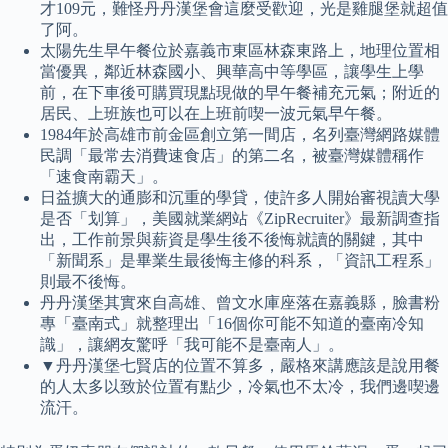
才109元，難怪丹丹漢堡會這麼受歡迎，光是雞腿堡就超值
了阿。
太陽先生早午餐位於嘉義市東區林森東路上，地理位置相
當優異，鄰近林森國小、興華高中等學區，讓學生上學
前，在下車後可購買現點現做的早午餐補充元氣；附近的
居民、上班族也可以在上班前喫一波元氣早午餐。
1984年於高雄市前金區創立第一間店，名列臺灣網路媒體
民調「最常去消費速食店」的第二名，被臺灣媒體稱作
「速食南霸天」。
日益擴大的通膨和沉重的學貸，使許多人開始審視讀大學
是否「划算」，美國就業網站《ZipRecruiter》最新調查指
出，工作前景與薪資是學生後不後悔就讀的關鍵，其中
「新聞系」是畢業生最後悔主修的科系，「資訊工程系」
則最不後悔。
丹丹漢堡其實來自高雄、曾文水庫座落在嘉義縣，臉書粉
專「臺南式」就整理出「16個你可能不知道的臺南冷知
識」，讓網友驚呼「我可能不是臺南人」。
▼丹丹漢堡七賢店的位置不算多，嚴格來講應該是說用餐
的人太多以致於位置有點少，冷氣也不太冷，我們邊喫邊
流汗。