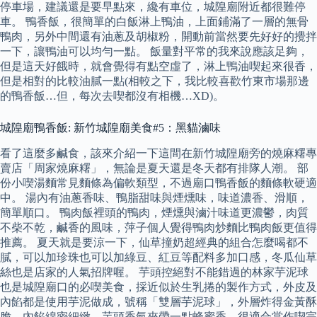
停車場，建議還是要早點來，纔有車位，城隍廟附近都很難停
車。 鴨香飯，很簡單的白飯淋上鴨油，上面鋪滿了一層的無骨
鴨肉，另外中間還有油蔥及胡椒粉，開動前當然要先好好的攪拌
一下，讓鴨油可以均勻一點。 飯量對平常的我來說應該足夠，
但是這天好餓時，就會覺得有點空虛了，淋上鴨油喫起來很香，
但是相對的比較油膩一點(相較之下，我比較喜歡竹東市場那邊
的鴨香飯…但，每次去喫都沒有相機…XD)。
城隍廟鴨香飯: 新竹城隍廟美食#5：黑貓滷味
看了這麼多鹹食，該來介紹一下這間在新竹城隍廟旁的燒麻糬專
賣店「周家燒麻糬」，無論是夏天還是冬天都有排隊人潮。 部
份小喫湯麵常見麵條為偏軟類型，不過廟口鴨香飯的麵條軟硬適
中。 湯內有油蔥香味、鴨脂甜味與煙燻味，味道濃香、滑順，
簡單順口。 鴨肉飯裡頭的鴨肉，煙燻與滷汁味道更濃鬱，肉質
不柴不乾，鹹香的風味，萍子個人覺得鴨肉炒麵比鴨肉飯更值得
推薦。 夏天就是要涼一下，仙草撞奶超經典的組合怎麼喝都不
膩，可以加珍珠也可以加綠豆、紅豆等配料多加口感，冬瓜仙草
絲也是店家的人氣招牌喔。 芋頭控絕對不能錯過的林家芋泥球
也是城隍廟口的必喫美食，採近似於生乳捲的製作方式，外皮及
內餡都是使用芋泥做成，號稱「雙層芋泥球」，外層炸得金黃酥
脆，內餡綿密細緻，芋頭香氣夾帶一點蜂蜜香，很適合當作喫完