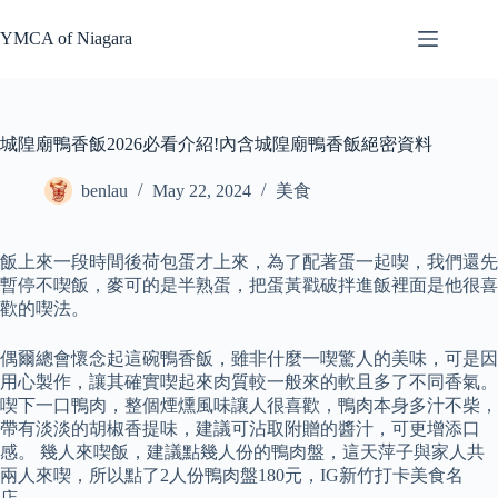
Skip
to
YMCA of Niagara
content
城隍廟鴨香飯2026必看介紹!內含城隍廟鴨香飯絕密資料
benlau
May 22, 2024
美食
飯上來一段時間後荷包蛋才上來，為了配著蛋一起喫，我們還先
暫停不喫飯，麥可的是半熟蛋，把蛋黃戳破拌進飯裡面是他很喜
歡的喫法。
偶爾總會懷念起這碗鴨香飯，雖非什麼一喫驚人的美味，可是因
用心製作，讓其確實喫起來肉質較一般來的軟且多了不同香氣。
喫下一口鴨肉，整個煙燻風味讓人很喜歡，鴨肉本身多汁不柴，
帶有淡淡的胡椒香提味，建議可沾取附贈的醬汁，可更增添口
感。 幾人來喫飯，建議點幾人份的鴨肉盤，這天萍子與家人共
兩人來喫，所以點了2人份鴨肉盤180元，IG新竹打卡美食名