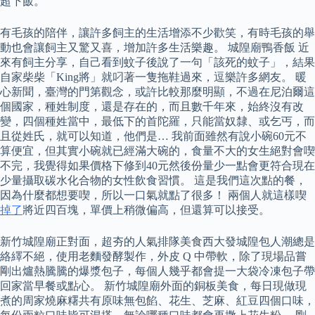
超下飯。
有毛孩的陪伴，讓許多飼主的生活增添不少歡笑，有時毛孩的舉
動也會讓飼主又驚又喜，增加許多生活樂趣。 城隍廟鴨香飯 近
來有飼主分享，自己看到蚊子後說了一句「該死的蚊子」，結果
自家柴柴「King將」就叼著一隻拖鞋過來，逗樂許多網友。 暖
心新聞，臺灣的門第觀念，或許比較那麼明顯，不過在尼泊爾這
個國家，種姓制度，還是存在的，而且數千年來，始終沒有改
變，四個種姓當中，最低下的首陀羅，只能當奴隸、或乞丐，而
且從姓氏，就可以知道，他們是… 我前面雖然有說小碗60元不
算便宜，但其實小碗就已經滿大碗的，食量不大的女生絕對會喫
不完，我覺得如果價格下修到40元然後份量少一點會更符合現在
少量攝取碳水化合物的女性飲食習慣。 這是我們這次點的餐，
因為什麼都想要喫，所以一口氣就點了很多！ 兩個人就這樣喫
掉了
將近四百塊，單價上稍微偏高，但還算可以接受。
新竹城隍廟正對面，超夯的人氣排隊美食西大發城隍包人潮總是
絡繹不絕，使用老麵發酵製作，外皮 Q 中帶軟，除了現場品嘗
剛出爐熱騰騰的爆漿包子，每個人幾乎都會提一大袋冷凍包子帶
回家當早餐或點心。 新竹城隍廟外面的銅板美食，每日現做現
煮的周家燒麻糬共有原味無包餡、花生、芝麻、紅豆四個口味，