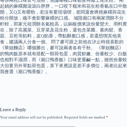
每份兩粒口味皆可混搭，無論哪種口味都會再撒上花生粉。 剛
起鍋的麻糬圓滾滾白胖胖，一口咬下糯米和花生粉香氣在口中散
開，又Q又有嚼勁，若沒有要現場喫，老闆還會將燒麻糬與花生
粉分開放，纔不會影響麻糬的口感。 城隍廟口有兩家潤餅不分
軒輊，郭家元祖潤餅名氣較高，以銅板價來說份量蠻大、用料實
在，除了高麗菜、豆芽菜及花生粉，還包含菜圃、素肉鬆、香
菇、豆乾等餡料，皮Q餡香，帶點酥脆口感，若還想喫其他美
食，建議兩人分食一個。 問了麥可跟之前他在汐止時很喜歡的
《華姐麵店》哪個勝出，麥可說兩者各有千秋。 《華姐麵店》
的鴨肉飯原本就有搭配一顆荷包蛋，肉質鮮嫩、份量較少、白飯
也相對不濕潤，而《廟口鴨香飯》口味更重鹹一點，雖然份量較
大但要另外單點荷包蛋，算下來應該是差不多價位，兩者比起來
我會選《廟口鴨香飯》。
Leave a Reply
Your email address will not be published.
Required fields are marked
*