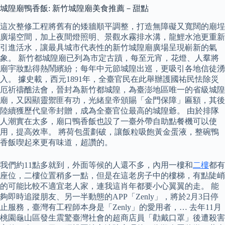
城隍廟鴨香飯: 新竹城隍廟美食推薦－甜點
這次整修工程將舊有的矮牆順平調整，打造無障礙又寬闊的廟埕
廣場空間，加上夜間燈照明、景觀水霧排水溝，龍鯉水池更重新
引進活水，讓最具城市代表性的新竹城隍廟廣場呈現嶄新的氣
象。 新竹都城隍廟已列為市定古蹟，每至元宵，花燈、人羣將
廟宇妝點得熱鬧繽紛；每年中元節城隍出巡，更吸引各地信徒湧
入。 據史載，西元1891年，全臺官民在此舉辦護國祐民怯除災
厄祈禱醮法會，晉封為新竹都城隍，為臺澎地區唯一的省級城隍
廟，又因顯靈禦匪有功，光緒皇帝頒賜「金門保障」匾額，其後
陸續獲歷代皇帝封贈，成為全臺官位最高的城隍爺。 由於排隊
人潮實在太多，廟口鴨香飯也設了一臺外帶自助點餐機可以使
用，提高效率。 將荷包蛋劃破，讓飯粒吸飽黃金蛋液，整碗鴨
香飯喫起來更有味道，超讚的。
我們約11點多就到，外面等候的人還不多，內用一樓和
二樓
都有
座位，二樓位置稍多一點，但是在這老房子中的樓梯，有點陡峭
的可能比較不適宜老人家，連我這肖年都要小心翼翼的走。 能
夠即時追蹤朋友、另一半動態的APP「Zenly」，將於2月3日停
止服務，臺灣有工程師本身是「Zenly」的愛用者，… 去年11月
桃園龜山區發生震驚臺灣社會的超商店員「勸戴口罩」後遭殺害