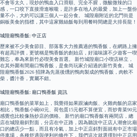
不會等太久，現炒的鴨血入口滑順、完全不腥，微酸微辣的口
感，一口咬下直接滑進喉嚨，是許多在地人的最愛，加上一盤份
量不小，大約可以讓三個人一起分食。 城隍廟附近的北門街是
銅板美食的指標，其中這家雞絲飯每到用餐時間總是大排長龍！
城隍廟鴨香飯: 中正店
歷來被不少美食節目、部落客大力推薦過的鴨香飯，在網路上擁
有超高評價，更號稱是鴨香飯的創始店，好滋味讓不少遊客一喫
難忘，奉為來新竹必喫美食首選。 新竹城隍廟口小喫店林立，
在其外圍有間廟口鴨香飯，是食尚玩家介紹過的新竹美食。 城
隍廟鴨香飯2026 招牌為先蒸後燻的鴨肉製成的鴨香飯，肉軟不
柴，醬汁香，實屬不錯。
城隍廟鴨香飯: 廟口鴨香飯 資訊
廟口鴨香飯的菜單如上，我覺得如果跟滷肉飯、火雞肉飯的店家
相比，鴨香飯小碗60元、荷包蛋15元都不算便宜，而炒青菜90元
感覺也比較像熱炒店的價格。 新竹的廟口鴨香飯有兩間店，總
店在城隍廟斜對面，分店在中正路，因為聽說中正店人潮會比廟
口的總店少一點，而且有冷氣，加上中正店斜對面就有中正市場
停車場，各種舒適與便利的條件下，我們這次就選擇到中正店用