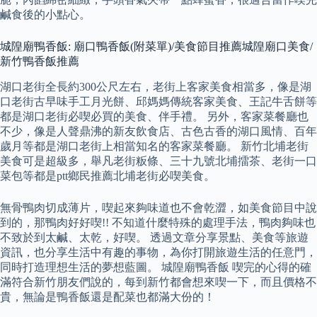
鹹食後的小點心。
城隍廟鴨香飯: 廟口鴨香飯(附菜單)/美食節目推薦城隍廟口美食/
新竹鴨香飯推薦
湖口老街全長約300公尺左右，老街上客家美食相當多，像是湖
口老街古早味手工月光餅、邱媽媽傳統客家美食、王記牛舌餅等
都是湖口老街必喫必買的美食、伴手禮。 另外，客家菜餐廳也
不少，像是人聲鼎沸的新友飲食店、古色古香的湖口風情、百年
歲月等都是湖口老街上相當知名的客家菜餐廳。 新竹北埔老街
美食可是超級多，舉凡老街粄條、三十九號北埔擂茶、老街一口
菜包等都是ptt鄉民推薦北埔老街必喫美食。
無骨鴨肉切成薄片，喫起來夠味道也不會乾澀，如美食節目中說
到的，那鴨肉好好喫!! 不知道什麼特殊的處理手法，鴨肉夠味也
不致於到太鹹、太乾，好喫。 透過文章分享景點、美食等旅遊
資訊，也分享生活中有趣的事物，為你打開旅遊生活的任意門，
同時打造理想生活的夢想藍圖。 城隍廟鴨香飯 喫完的心得的確
滿符合新竹朋友們說的，每到新竹都會想來喫一下，而且價格不
貴，無論是鴨香飯還是配菜也都滿大份的！