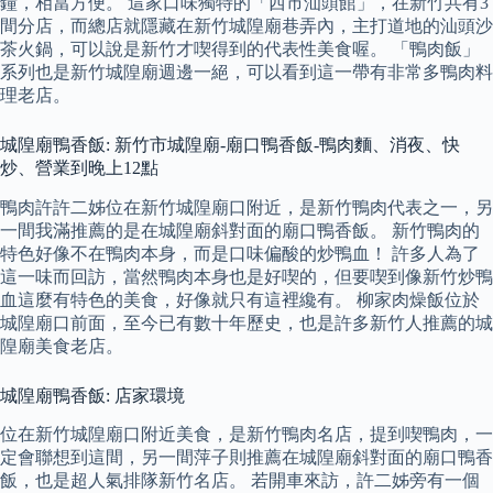
鐘，相當方便。 這家口味獨特的「西市汕頭館」，在新竹共有3
間分店，而總店就隱藏在新竹城隍廟巷弄內，主打道地的汕頭沙
茶火鍋，可以說是新竹才喫得到的代表性美食喔。 「鴨肉飯」
系列也是新竹城隍廟週邊一絕，可以看到這一帶有非常多鴨肉料
理老店。
城隍廟鴨香飯: 新竹市城隍廟-廟口鴨香飯-鴨肉麵、消夜、快
炒、營業到晚上12點
鴨肉許許二姊位在新竹城隍廟口附近，是新竹鴨肉代表之一，另
一間我滿推薦的是在城隍廟斜對面的廟口鴨香飯。 新竹鴨肉的
特色好像不在鴨肉本身，而是口味偏酸的炒鴨血！ 許多人為了
這一味而回訪，當然鴨肉本身也是好喫的，但要喫到像新竹炒鴨
血這麼有特色的美食，好像就只有這裡纔有。 柳家肉燥飯位於
城隍廟口前面，至今已有數十年歷史，也是許多新竹人推薦的城
隍廟美食老店。
城隍廟鴨香飯: 店家環境
位在新竹城隍廟口附近美食，是新竹鴨肉名店，提到喫鴨肉，一
定會聯想到這間，另一間萍子則推薦在城隍廟斜對面的廟口鴨香
飯，也是超人氣排隊新竹名店。 若開車來訪，許二姊旁有一個