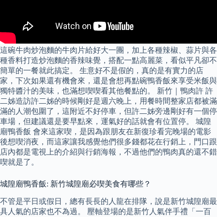
這碗牛肉炒泡麵的牛肉片給好大一團，加上各種辣椒、蒜片與各
種香料打造炒泡麵的香辣味覺，搭配一點高麗菜，看似平凡卻不
簡單的一餐就此搞定。 生意好不是假的，真的是有實力的店
家，下次如果還有機會來，還是會想再點碗鴨香飯來享受米飯與
獨特醬汁的美味，也滿想喫喫看其他餐點的。 新竹｜鴨肉許 許
二姊造訪許二姊的時候剛好是週六晚上，用餐時間整家店都被滿
滿的人潮包圍了，這附近不好停車，但許二姊旁邊剛好有一個停
車場，但建議還是要早點來，運氣好的話就會有位置停。 城隍
廟鴨香飯 會來這家喫，是因為跟朋友在新復珍看完晚場的電影
後想喫消夜，而這家讓我感覺他們很多錢都花在行銷上，門口跟
店內都是電視上的介紹與行銷海報，不過他們的鴨肉真的還不錯
喫就是了。
城隍廟鴨香飯: 新竹城隍廟必喫美食有哪些？
不管是平日或假日，總有長長的人龍在排隊，說是新竹城隍廟最
具人氣的店家也不為過。 壓軸登場的是新竹人氣伴手禮「一百