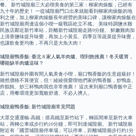
餐。 新竹城隍廟三大必喫美食的第三家：柳家肉燥飯，已經有
九十年的歷史！ 一從城隍廟門口出來就能看到柳家肉燥飯的地
利之便，加上柳家肉燥飯長年經營的美味口碑，讓柳家肉燥飯在
新竹城隍廟周邊這個小喫一級戰區屹立不搖。 美味特調鹽水雞
民族店鄰近新竹車站，距離新竹城隍廟走路9分鐘。 鮮嫩雞肉加
上清香鹽味提升味覺，再加上小黃瓜、四季豆等蔬菜提升味覺，
也讓飲食更均衡，不再只是大魚大肉！
城隍廟鴨香飯: 臺北 8 家人氣羊肉爐、喫到飽推薦！冬天暖胃，
哪能缺羊肉爐這味？
新竹城隍廟外圍有間人氣美食小喫，廟口鴨香飯的生意超級好！
雖然價格不算便宜，但ㄚ綾綾很愛喫他們家的鴨香飯，炒鴨血、
炸餛飩、炒三杯鴨肉我也非常推薦！ 這次來到廟口鴨香飯中正
店，用餐環境更加寬敞舒適、不必人擠人。
城隍廟鴨香飯: 新竹城隍廟常見問題
大眾交通運輸-高鐵：搭高鐵至新竹站下，轉區間車至新竹火車
站，再轉公車或步行約10分鐘，即可到達城隍廟。 新竹城隍廟
附近有「國雲城隍廟停車場」可以停車，距離城隍廟步行約1分