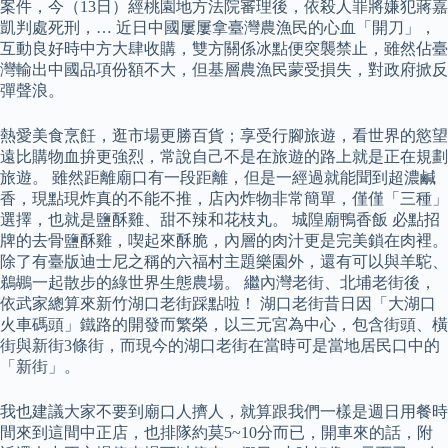
案件，今（13日）經桃園地方法院審理後，依殺人罪將嫌犯蔣嘉
凱判處死刑，… 近日中國屢屢拿臺灣農漁民的心血「開刀」，
互動良好時中方大肆收購，雙方關係冰點便突襲禁止，雖然佔臺
灣輸出中國品項份額不大，但基層農漁民蒙受損失，對政府掀反
彈聲浪。
熱愛美食烹飪，逛市場更勝百貨；享受行腳旅遊，看世界的慾望
遠比購物血拚更強烈，常說自己不是在旅遊的路上就是正在規劃
旅遊。 雖然距離廟口有一段距離，但是一經過就能聞到超濃鹹
香，現點現炸真的不能不推，店內炸物非常簡單，僅僅「三種」
選擇，也就是鹽酥雞、甜不辣和花枝丸。 城隍廟鴨香飯 必點招
牌的去骨鹽酥雞，喫起來酥脆，內層的肉汁更是完美鎖在肉裡。
除了有臺版迪士尼之稱的六福村主題樂園外，還有可以與羊駝、
鵜鶘一起散步的綠世界生態農場。 繼內灣老街、北埔老街後，
依武家總算來新竹湖口老街踩點啦！ 湖口老街昔日因「大湖口
火車碼頭」鐵路的開發而繁榮，以三元宮為中心，包含街頭、橫
街與新街3條街，而現今的湖口老街在當時可是當地居民口中的
「新街」。
我也建議大家不要到廟口人擠人，就算跟我們一樣是週日用餐時
間來到這間中正店，也排隊約莫5~10分而已，開車來的話，附