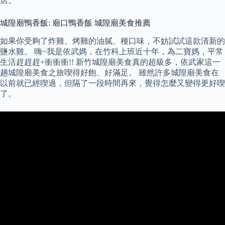
店。
城隍廟鴨香飯: 廟口鴨香飯 城隍廟美食推薦
如果你受夠了炸雞、烤雞的油膩、種口味，不妨試試這款清新的
鹽水雞。 嗨~我是依武媽，在竹科上班近十年，為二寶媽，平常
生活趕趕趕+衝衝衝!! 新竹城隍廟美食真的超級多，依武家這一
趟城隍廟美食之旅喫得好飽、好滿足。 雖然許多城隍廟美食在
以前就已經喫過，但隔了一段時間再來，覺得怎麼又變得更好喫
了。