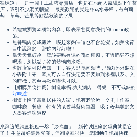
種味道」，是一間手工甜塔專賣店，也是在地超人氣甜點下午茶
店，吸引不少網美朝聖。 最受歡迎的就是各式水果塔，有白葡
萄、草莓、芒果等鮮豔欲滴的水果。
若繼續瀏覽本網站內容，即表示您同意我們的Cookie政
策。
無骨鴨肉切成薄片，喫起來夠味道也不會乾澀，如美食節
目中說到的，那鴨肉好好喫!!
當天天氣頗冷，應該要點有湯的鴨肉麵類，不過喵兒不想
喝湯，所以點了乾的炒鴨肉米粉。
也許店家可以考慮一下，客人點鴨肉麵時，鴨肉另外裝在
小碟附上來，客人可以自行決定要不要加到湯裡以及加入
的時機，甚至喜歡單喫也可以。
【網購美食推薦】樹造幸福 功夫滷肉，餐桌上不可或缺的
好味道
!
街道上除了當地居住的人家，也有老診所、文史工作室、
咖啡廳、餐廳，特有的懷舊與藝術氛圍，吸引著無數的文
人墨客造訪遊歷。
來到這裡請直接點一盤「炒鴨血」，新竹城隍廟的經典就是它
了！ 生意超好總是客滿，但翻桌率很快，老闆動作也超快速，