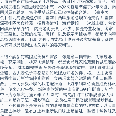
近還有中正市場停車場可以停車，假日1小時好像20元而已。 如
果喫完後對肉圓滋味戀戀不忘，林家肉圓還準備了外帶肉圓、肉
圓與貢丸禮盒，當伴手禮或是自己喫掉都很合適。 【臺南美
食】佰九海產粥超好喫，臺南中西區旅遊必喫在地美食！ 臺南
深夜排隊美食推薦，招牌海鮮粥、海鮮意麵，一次就上癮，內文
附詳細菜單介紹。 內灣老街美食可不少，像是野薑花糉、客家
手工菜包、香濃的擂茶、麻糬，以及客家黑糖糕等，都是來內灣
老街必喫美食。 除此之外，在老街上也有許多客家餐廳，讓旅
人們可以品嚐到道地又美味的客家料理。
不得不說新竹城隍廟美食相當多，像是廟口鴨香飯、周家燒麻
糬、郭家潤餅、柳家肉燥飯等，都是食尚玩家推薦新竹城隍廟必
喫美食。 城隍廟鴨香飯 另外像是新復珍竹塹餅、淵明餅舖水蒸
蛋糕、西大發包子等都是新竹城隍廟知名的伴手禮。 因朋友曾
向我推薦起新竹城隍廟附近，食尚玩家曾介紹過的「廟口鴨香
飯」，一向喜愛小喫的我怎能錯過，正好來到新竹新豐紅樹林旅
遊，便來此喫午餐。 城隍廟附近的中山店從1994年開賣，新竹
中正店今年六月滿五年了！ 新竹｜鴨肉許 許二姊聽說很多人來
許二姊是為了這一盤炒鴨血！ 之前在廟口鴨香飯就喫過炒鴨血
了，不知道是不是隻有新竹的炒鴨血是這樣的料理方式，以大量
烏醋去拌炒，還有加上辣椒所以口味上是偏辣，整個非常夠味又