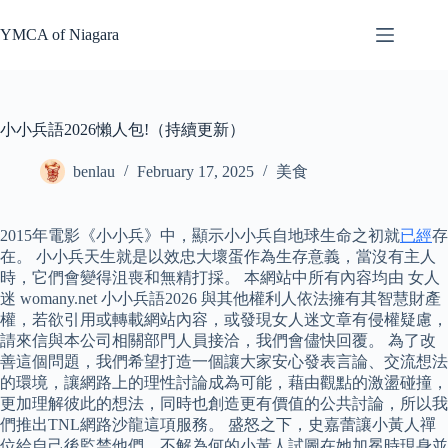
Skip
to
YMCA of Niagara
content
小小兵語2026懶人包!（持續更新）
benlau
February 17, 2025
美食
2015年電影《小小兵》中，顯示小小兵自地球生命之初就
已經
存
在。 小小兵天生就是以效忠大壞蛋作為生存意義，當沒有主人
時，它們會變得沮喪和無精打採。 本網站中所有內容均由 女人
迷 womany.net 小小兵語2026 與其他權利人依法擁有其智慧財產
權，若欲引用或轉載網站內容，或發現女人迷文章有侵權疑慮，
請來信與本公司相關部門人員接洽，我們會儘快回覆。 為了改
善這個問題，我們希望打造一個讓大家安心發表言論、交流想法
的環境，讓網路上的理性討論成為可能，藉由觀點的激盪碰撞，
更加理解彼此的想法，同時也創造更有價值的公共討論，所以我
們推出TNL網路沙龍這項服務。 盛怒之下，史嘉蕾讓小黃人禪
位給自己後監禁他們，不解為何的小黃人試圖在她加冕時現身並