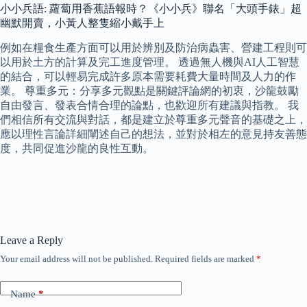
小小兵語: 蘿蔔用香蕉語報時？《小小兵》聯名「大頭手錶」超
幽默開賣，小黃人整隻縮小戴手上
例如在糧食生產方面可以用於辨別及防治病蟲害、營建工程則可
以用於土方的計算及完工進度管理。 透過無人機與AI人工智慧
的結合，可以輕易完成許多原本需要耗費大量時間及人力的作
業。 尊重多元：分享多元觀點是關鍵評論網的初衷，沙龍鼓勵
自由發言、發表合情合理的論點，也歡迎所有建議與指教。 我
們相信所有交流與對話，都是建立於尊重多元聲音的基礎之上，
應以理性言論詳細闡述自己的想法，並對於相左的意見持友善態
度，共同促進沙龍的良性互動。
Leave a Reply
Your email address will not be published.
Required fields are marked
*
Name
*