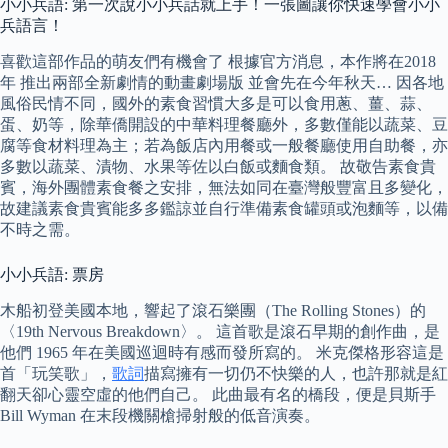
小小兵語: 第一次說小小兵話就上手！一張圖讓你快速學會小小
兵語言！
喜歡這部作品的萌友們有機會了 根據官方消息，本作將在2018
年 推出兩部全新劇情的動畫劇場版 並會先在今年秋天… 因各地
風俗民情不同，國外的素食習慣大多是可以食用蔥、薑、蒜、
蛋、奶等，除華僑開設的中華料理餐廳外，多數僅能以蔬菜、豆
腐等食材料理為主；若為飯店內用餐或一般餐廳使用自助餐，亦
多數以蔬菜、漬物、水果等佐以白飯或麵食類。 故敬告素食貴
賓，海外團體素食餐之安排，無法如同在臺灣般豐富且多變化，
故建議素食貴賓能多多鑑諒並自行準備素食罐頭或泡麵等，以備
不時之需。
小小兵語: 票房
木船初登美國本地，響起了滾石樂團（The Rolling Stones）的
〈19th Nervous Breakdown〉。 這首歌是滾石早期的創作曲，是
他們 1965 年在美國巡迴時有感而發所寫的。 米克傑格形容這是
首「玩笑歌」，
歌詞
描寫擁有一切仍不快樂的人，也許那就是紅
翻天卻心靈空虛的他們自己。 此曲最有名的橋段，便是貝斯手
Bill Wyman 在末段機關槍掃射般的低音演奏。