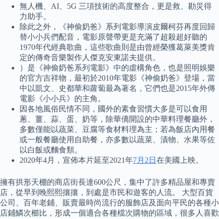
無人機、AI、5G 三項技術的高度整合，更是救、勘災得
力助手。
除此之外，《神偷奶爸》系列電影導演皮爾柯芬再度回歸
替小小兵們配音，電影原聲帶更是充滿了超殺超好聽的
1970年代經典歌曲，這些歌曲則是由曾經榮獲葛萊美獎肯
定的傳奇音樂製作人傑克安東諾夫提供。
）是《神偷奶爸系列電影》中的虛構角色，也是照明娛樂
的官方吉祥物，最初於2010年電影《神偷奶爸》登場，當
中以凱文、史都華和蘿蔔最為著名，它們也是2015年外傳
電影《小小兵》的主角。
因各地風俗民情不同，國外的素食習慣大多是可以食用
蔥、薑、蒜、蛋、奶等，除華僑開設的中華料理餐廳外，
多數僅能以蔬菜、豆腐等食材料理為主；若為飯店內用餐
或一般餐廳使用自助餐，亦多數以蔬菜、漬物、水果等佐
以白飯或麵食類。
2020年4月，宣佈本片延至2021年
7月2日
在美國上映。
擁有拱形天棚的商店街長達600公尺，集中了許多精品屋和專賣
店，從早到晚熙熙攘攘，到處是市民和遊客的人流。 大型百貨
公司、百年老鋪、販賣最時尚流行的服飾店及面向平民的各種小
店鋪鱗次櫛比，形成一個適合各種檔次購物的區域，很多人喜歡