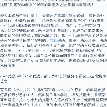
經歷2期電視動畫與2016年的劇場版之後 期待著吹響吧！
臺大工管系企管組學士、美國紐約雪城大學企管碩士 曾任職外
商銀行、外商投資銀行，現任外商資產物業管理公司 執行董事
小小兵語 因緣際會居住印尼雅加達已十九年，從最初封閉自
我，到如今樂觀正視，融入當地社會脈絡，期許自己能為未來可
能更多的臺印交流，貢獻棉薄之力。 9.小小兵語是拼湊了好幾種
語言的基礎音節專門發明的，
包括
韓語、俄語、西班牙語、法語
和英語等等……每個詞都是有固定含義，他們的語言模式還有點
像日語。 小小兵語2026 小小兵語2026 本網站隱私權政策已於
2018年7月10日更新，請至隱私權頁面閱覽並同意新版隱私權政
策，若您未點選同意而繼續使用本網站，則視為您已同意新版隱
私權政策。
小小兵語: 學「小小兵語」前，先把英語練好！看 Minion 電影學
英文
有看過《小小兵1》的朋友都知道，小小兵的存在目的就是要服
侍當代最邪惡的主人，然而從T. Rex暴龍、埃及法老王、拿破崙
甚至是德古拉…小小兵的找老大之路不停的失敗（他們總是有辦
法一直害死自己的主人），直到小小兵來到60年代的美國，從投