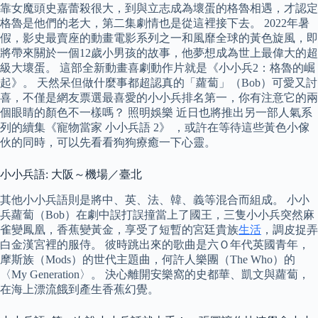
靠女魔頭史嘉蕾殺很大，到與立志成為壞蛋的格魯相遇，才認定
格魯是他們的老大，第二集劇情也是從這裡接下去。 2022年暑
假，影史最賣座的動畫電影系列之一和風靡全球的黃色旋風，即
將帶來關於一個12歲小男孩的故事，他夢想成為世上最偉大的超
級大壞蛋。 這部全新動畫喜劇動作片就是《小小兵2：格魯的崛
起》。 天然呆但做什麼事都超認真的「蘿蔔」（Bob）可愛又討
喜，不僅是網友票選最喜愛的小小兵排名第一，你有注意它的兩
個眼睛的顏色不一樣嗎？ 照明娛樂 近日也將推出另一部人氣系
列的續集《寵物當家 小小兵語 2》 ，或許在等待這些黃色小傢
伙的同時，可以先看看狗狗療癒一下心靈。
小小兵語: 大阪～機場／臺北
其他小小兵語則是將中、英、法、韓、義等混合而組成。 小小
兵蘿蔔（Bob）在劇中誤打誤撞當上了國王，三隻小小兵突然麻
雀變鳳凰，香蕉變黃金，享受了短暫的宮廷貴族
生活
，調皮捉弄
白金漢宮裡的服侍。 彼時跳出來的歌曲是六Ｏ年代英國青年，
摩斯族（Mods）的世代主題曲，何許人樂團（The Who）的
〈My Generation〉。 決心離開安樂窩的史都華、凱文與蘿蔔，
在海上漂流餓到產生香蕉幻覺。