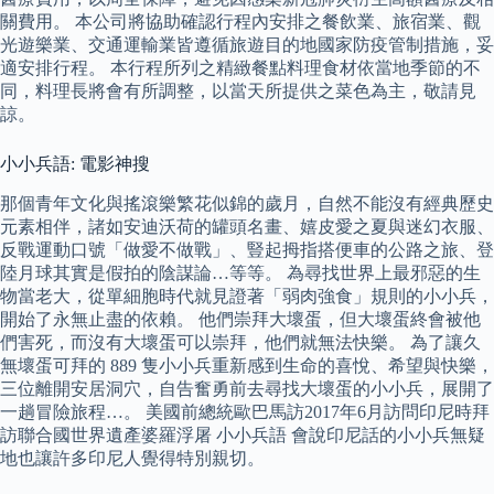
關費用。 本公司將協助確認行程內安排之餐飲業、旅宿業、觀
光遊樂業、交通運輸業皆遵循旅遊目的地國家防疫管制措施，妥
適安排行程。 本行程所列之精緻餐點料理食材依當地季節的不
同，料理長將會有所調整，以當天所提供之菜色為主，敬請見
諒。
小小兵語: 電影神搜
那個青年文化與搖滾樂繁花似錦的歲月，自然不能沒有經典歷史
元素相伴，諸如安迪沃荷的罐頭名畫、嬉皮愛之夏與迷幻衣服、
反戰運動口號「做愛不做戰」、豎起拇指搭便車的公路之旅、登
陸月球其實是假拍的陰謀論…等等。 為尋找世界上最邪惡的生
物當老大，從單細胞時代就見證著「弱肉強食」規則的小小兵，
開始了永無止盡的依賴。 他們崇拜大壞蛋，但大壞蛋終會被他
們害死，而沒有大壞蛋可以崇拜，他們就無法快樂。 為了讓久
無壞蛋可拜的 889 隻小小兵重新感到生命的喜悅、希望與快樂，
三位離開安居洞穴，自告奮勇前去尋找大壞蛋的小小兵，展開了
一趟冒險旅程…。 美國前總統歐巴馬訪2017年6月訪問印尼時拜
訪聯合國世界遺產婆羅浮屠 小小兵語 會說印尼話的小小兵無疑
地也讓許多印尼人覺得特別親切。