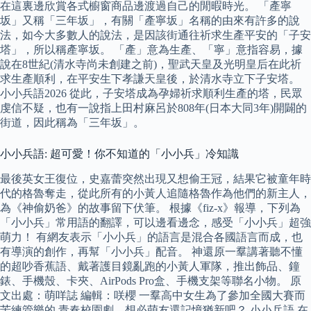
在這裏邊欣賞各式櫥窗商品邊渡過自己的閒暇時光。 「產寧
坂」又稱「三年坂」，有關「產寧坂」名稱的由來有許多的說
法，如今大多數人的說法，是因該街通往祈求生產平安的「子安
塔」，所以稱產寧坂。 「產」意為生產、「寧」意指容易，據
說在8世紀(清水寺尚未創建之前)，聖武天皇及光明皇后在此祈
求生產順利，在平安生下孝謙天皇後，於清水寺立下子安塔。
小小兵語2026 從此，子安塔成為孕婦祈求順利生產的塔，民眾
虔信不疑，也有一說指上田村麻呂於808年(日本大同3年)開闢的
街道，因此稱為「三年坂」。
小小兵語: 超可愛！你不知道的「小小兵」冷知識
最後英女王復位，史嘉蕾突然出現又想偷王冠，結果它被童年時
代的格魯奪走，從此所有的小黃人追隨格魯作為他們的新主人，
為《神偷奶爸》的故事留下伏筆。 根據《fiz-x》報導，下列為
「小小兵」常用語的翻譯，可以邊看邊念，感受「小小兵」超強
萌力！ 有網友表示「小小兵」的語言是混合各國語言而成，也
有導演的創作，再幫「小小兵」配音。 神還原一羣講著聽不懂
的超吵香蕉語、戴著護目鏡亂跑的小黃人軍隊，推出飾品、鐘
錶、手機殼、卡夾、AirPods Pro盒、手機支架等聯名小物。 原
文出處：萌咩誌 編輯：咲櫻 一羣高中女生為了參加全國大賽而
苦練管樂的 青春校園劇，想必萌友還記憶猶新吧？ 小小兵語 在