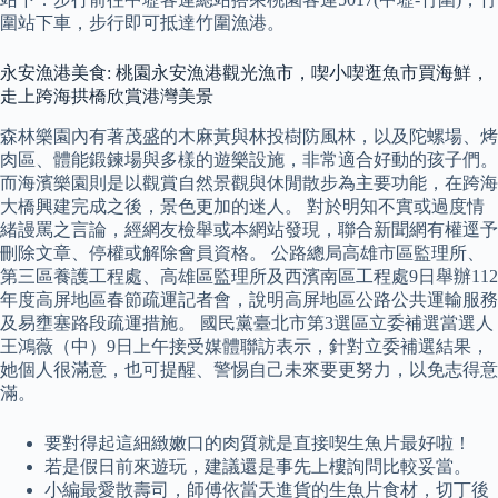
圍站下車，步行即可抵達竹圍漁港。
永安漁港美食: 桃園永安漁港觀光漁市，喫小喫逛魚市買海鮮，
走上跨海拱橋欣賞港灣美景
森林樂園內有著茂盛的木麻黃與林投樹防風林，以及陀螺場、烤
肉區、體能鍛鍊場與多樣的遊樂設施，非常適合好動的孩子們。
而海濱樂園則是以觀賞自然景觀與休閒散步為主要功能，在跨海
大橋興建完成之後，景色更加的迷人。 對於明知不實或過度情
緒謾罵之言論，經網友檢舉或本網站發現，聯合新聞網有權逕予
刪除文章、停權或解除會員資格。 公路總局高雄市區監理所、
第三區養護工程處、高雄區監理所及西濱南區工程處9日舉辦112
年度高屏地區春節疏運記者會，說明高屏地區公路公共運輸服務
及易壅塞路段疏運措施。 國民黨臺北市第3選區立委補選當選人
王鴻薇（中）9日上午接受媒體聯訪表示，針對立委補選結果，
她個人很滿意，也可提醒、警惕自己未來要更努力，以免志得意
滿。
要對得起這細緻嫩口的肉質就是直接喫生魚片最好啦！
若是假日前來遊玩，建議還是事先上樓詢問比較妥當。
小編最愛散壽司，師傅依當天進貨的生魚片食材，切丁後