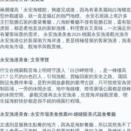
兩層樓高「永安海螺館」興建完成後，因為有著美麗純白海螺造
型外觀建築，就一直是爆紅的熱門地標。 永安石斑路上有許多
主打龍膽石斑的臺菜餐廳，八海鮮餐廳不僅有龍膽石斑，還有龍
虎斑，都是產地直送的新鮮漁獲，料理實在又美味，一次滿足所
有饕客味蕾的需求。 永安漁港美食2026 桃園永安漁港觀光漁市
永安漁港位於新屋南方海岸邊，更是積極發展的客家漁港，漁港
內有魚市場、觀海亭與觀景橋。
永安漁港美食: 文章導覽
佇立在桃園觀音海上明燈守護人「白沙岬燈塔」，是一棟樓高
27.7 公尺的白色巨人，引領漁船、貨輪回家的安全之路。 園區
附設免費停車場，是對外開放參觀的臺灣古蹟，只可惜燈室為管
制區域，一旁的休閒步道、地中海鐘樓、燈塔廣場公園都是很棒
的休閒空間。 參觀完後再去永安漁港，欣賞海岸線觀景臺、喫
生猛海鮮快炒都是很不錯的桃園行程哦。
永安漁港美食: 永安市場美食推薦#6 瞇瞇眼美式蔬食餐廳
左邊則是服務生點餐的地方，因為是海鮮餐廳，所以當然免不了
客人會看一下海鮮，挑自己想要的料理，挑好之後，熟練的人員