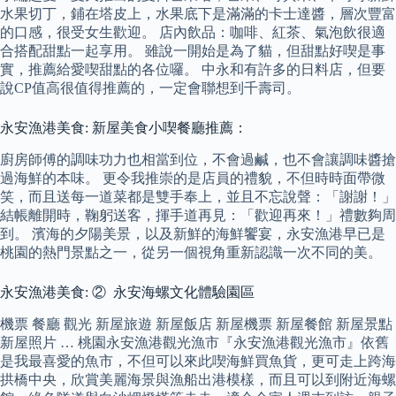
水果切丁，鋪在塔皮上，水果底下是滿滿的卡士達醬，層次豐富
的口感，很受女生歡迎。 店內飲品：咖啡、紅茶、氣泡飲很適
合搭配甜點一起享用。 雖說一開始是為了貓，但甜點好喫是事
實，推薦給愛喫甜點的各位囉。 中永和有許多的日料店，但要
說CP值高很值得推薦的，一定會聯想到千壽司。
永安漁港美食: 新屋美食小喫餐廳推薦：
廚房師傅的調味功力也相當到位，不會過鹹，也不會讓調味醬搶
過海鮮的本味。 更令我推崇的是店員的禮貌，不但時時面帶微
笑，而且送每一道菜都是雙手奉上，並且不忘說聲：「謝謝！」
結帳離開時，鞠躬送客，揮手道再見：「歡迎再來！」禮數夠周
到。 濱海的夕陽美景，以及新鮮的海鮮饗宴，永安漁港早已是
桃園的熱門景點之一，從另一個視角重新認識一次不同的美。
永安漁港美食: ② 永安海螺文化體驗園區
機票 餐廳 觀光 新屋旅遊 新屋飯店 新屋機票 新屋餐館 新屋景點
新屋照片 … 桃園永安漁港觀光漁市『永安漁港觀光漁市』依舊
是我最喜愛的魚市，不但可以來此喫海鮮買魚貨，更可走上跨海
拱橋中央，欣賞美麗海景與漁船出港模樣，而且可以到附近海螺