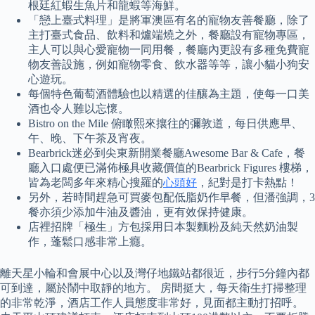
根廷紅蝦生魚片和龍蝦等海鮮。
「戀上臺式料理」是將軍澳區有名的寵物友善餐廳，除了
主打臺式食品、飲料和爐端燒之外，餐廳設有寵物專區，
主人可以與心愛寵物一同用餐，餐廳內更設有多種免費寵
物友善設施，例如寵物零食、飲水器等等，讓小貓小狗安
心遊玩。
每個特色葡萄酒體驗也以精選的佳釀為主題，使每一口美
酒也令人難以忘懷。
Bistro on the Mile 俯瞰熙來攘往的彌敦道，每日供應早、
午、晚、下午茶及宵夜。
Bearbrick迷必到尖東新開業餐廳Awesome Bar & Cafe，餐
廳入口處便已滿佈極具收藏價值的Bearbrick Figures 樓梯，
皆為老闆多年來精心搜羅的
心頭好
，紀對是打卡熱點！
另外，若時間趕急可買麥包配低脂奶作早餐，但潘強調，3
餐亦須少添加牛油及醬油，更有效保持健康。
店裡招牌「極生」方包採用日本製麵粉及純天然奶油製
作，蓬鬆口感非常上癮。
離天星小輪和會展中心以及灣仔地鐵站都很近，步行5分鐘內都
可到達，屬於鬧中取靜的地方。 房間挺大，每天衛生打掃整理
的非常乾淨，酒店工作人員態度非常好，見面都主動打招呼。