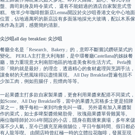
盤、壽司刺身及時令菜式， 還有不能錯過的酒店自家製意式雪
糕。 牧羊少年咖啡館新店Lemna開設於尖沙咀香港文化中心地面
位置，佔地過萬呎的新店設有多面落地採光大玻璃，配以木系傢
俬作為主調，感覺簡約清新。
尖沙咀all day breakfast: 尖沙咀
餐廳全名是「Research、Bakery」的，意即不斷嘗試鑽研菜式的
變化。 PERLA主打意大利海鮮，是中環餐廳Castellana的姊妹餐
廳，致力重現意大利南部地區的地道美食和生活方式。 Perla推
崇「簡約就是最好」的理念，透過精心的食材處理與烹調手法，
讓食材的天然風味得以盡情展現。 All Day Breakfast普遍包括不
少加工肉，例如煎腸仔，煎煙肉等等。
一起果醬主打多款自家製果醬，更會利用果醬來配搭不同菜式，
如Scone、All Day Breakfast等，當中的果醬九宮格多士更是招牌
菜之一，幾乎每枱一來到均會先叫一碟。 另外還有加入果醬製
作的菜式，如士多啤梨醬燒豬肋骨、玫瑰蘋果醬單骨雞翼等。
兩位咖啡師於2014年開設的小店，隱身在觀塘東廣場，多年來儲
落不少人氣，至今已擴充至兩個舖位，平日午飯時間、假日都必
有人龍等喫。 由開店時曾紅極一時的立體拉花咖啡，發展至現