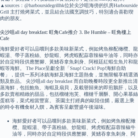
▲sources：@harboursidegrillhk位於尖沙咀海傍的扒房Harbourside
Grill 主打燒烤菜式，並且結合法國烹調技巧，特別適合喜歡喫
肉的朋友。
尖沙咀all day breakfast: 旺角Cafe推介 3. Be Humble – 旺角樓上
Cafe
海鮮愛好者可以品嚐到多款美味新菜式，例如烤魚柳配橄欖、龍
蝦湯、帶子蒸粉絲、炒龍蝦、烤虎蝦配蒜蓉辣椒牛油等，同時亦
於自定時段供應蟹腳、黃鰭吞拿魚刺身、阿根廷紅蝦生魚片和龍
蝦等海鮮。 The Place呈獻全新「Snap! Crack! Pop!海鮮自助
餐」，提供一系列冰鎮海鮮及海鮮主題熱食，並無限暢享精選酒
類及飲品。 尖沙咀all day breakfast 而自助晚餐時段更全新推出清
蒸海鮮，包括鮑魚、海蝦及扇貝，及載譽歸來的即煎鵝肝，以及
多款賣相精緻的甜品，包括榴槤泡芙、榴槤千層酥、開心果慕絲
蛋糕等，菜式相當豐富。 茶園主打經典的歐陸佳餚，嚴選上乘
的時令有機食材入饌，為賓客呈獻豐盛午後滋味。
海鮮愛好者可以品嚐到多款美味新菜式，例如烤魚柳配橄
欖、龍蝦湯、帶子蒸粉絲、炒龍蝦、烤虎蝦配蒜蓉辣椒牛
油等，同時亦於自定時段供應蟹腳、黃鰭吞拿魚刺身、阿