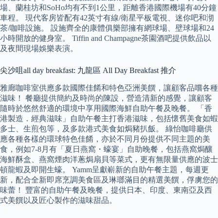
場、蘭桂坊和SoHo均有不到1公里，距離香港國際機場有40分鐘
車程。 現代客房皆配有42英寸有線/衛星平板電視、迷你吧和沏
茶/咖啡設施。 設施齊全的康體俱樂部擁有網球場、壁球場和24
小時開放的健身室。 Tiffin and Champagne茶園酒吧提供飲品以
及夜間現場娛樂表演。
尖沙咀all day breakfast: 九龍區 All Day Breakfast 推介
雅廊咖啡室供應多款國際佳餚和特色亞洲美饌，讓顧客品嚐各種
滋味！ 餐廳提供簡約及時尚的陳設，營造清新的感覺，讓顧客
隨時於悠然舒適的環境中享用國際海鮮自助午餐及晚餐。 「香
港製造．經典滋味」自助午餐主打香港滋味，包括懷舊美食如蝦
多士、生煎包等，及多款港式美食如焗豬扒飯。 綠怡咖啡廳供
應各種各樣的環球特色佳餚，亦於不同月份提供不同主題的美
食，例如7-8月有「夏日燕窩・蠔宴」自助晚餐，包括燕窩焗釀
海鮮酥盒、燕窩煙肉洋蔥焗扇貝等菜式，更有無限量供應的波士
頓龍蝦及即開生蠔。 Yamm呈獻嶄新的自助午餐主題，每週更
新，配合全新即席烹調美食區及琳瑯滿目的精選美饌，俘虜您的
味蕾！ 豐富的自助午餐及晚餐，提供日本、印度、東南亞及西
式美饌以及匠心製作的滋味甜品。