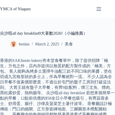
Skip
to
YMCA of Niagara
content
尖沙咀all day breakfast9大著數2026!（小編推薦）
benlau
March 2, 2025
美食
香港的SAKImoto bakery嵜本堂食餐單中，除了提供招牌「極
生」方包之外，店內亦提供以無蛋奶配方製作成的「極美」方
包。 客人能夠為烤多士選擇牛油配三款不同口味的果醬，塗在
切成九宮格形狀的多士上，作為早餐絕對一流。 不少人認為全
日早餐不值索價那麼貴，不過位於屯門的盤子工房則打破這法
則。 大胃王就有盤子大早餐，有齊9款配料，煙三文魚、煙肉、
黑松露炒蛋、熱狗腸等。 尖沙咀all day breakfast 若想來個簡單一
點的早餐，12點前供應的$58全日小早餐也吸引，有齊蒜蓉多
士、炒滑蛋、腸仔、沙律及菠菜芝士薯仔波等。 茶餐廳設計極
傳統：門口的鐵閘、正方形瓷磚地面、三腳圓形木櫈配圓枱
等……茶餐廳內的每個細節都散發著香港舊式茶餐廳的感覺。