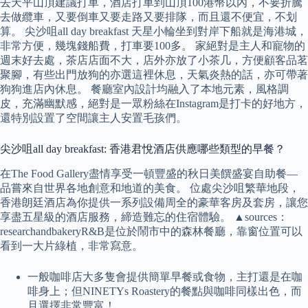
去天平山頂建議打車，酒店打車到山頂100港幣以內，不要折騰
去做纜車，又要倒車又要走路又要排隊，而且還不便宜，不划
算。 尖沙咀all day breakfast 天星小輪坐到對岸下船就是海港城，
非常方便，幾塊錢船費，打車要100多。 家絕對是主人和寵物的
週末好去處，茶店店面不大，店外亦放了小茶几，方便顧客品茗
聚腳，有些出門放狗的亦選這裡休息，天氣炎熱的話，亦可帶著
狗狗進店內休息。 餐廳室內設計均融入了本地元素，風格調
皮，充滿幽默感，絕對是一眾粉絲在Instagram是打卡的好地方，
還特別設置了空間讓主人安置毛孩們。
尖沙咀all day breakfast: 香港君悅酒店供應哪些類型的早餐？
在The Food Gallery盡情享受一頓豐盛的秋日美饌盛宴自助餐—
品嘗來自世界各地創意和地道的美食。 位處尖沙咀繁華地段，
香港朗廷酒店為你提供一系列設備周全的豪華客房及套房，讓您
享盡五星級的酒店服務，締造難忘的住宿體驗。 ▲sources：
researchandbakeryR&B是位於鬧市中的森林餐廳，靠窗位置可以
看到一大片綠植，非常寫意。
一般咖啡店大多隻會提供簡單早餐或食物，主打還是在咖
啡身上；但NINETYs Roastery的餐點與咖啡同樣出色，而
且選擇非常豐富！