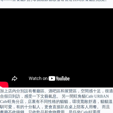
加上店內分別設有餐廳區、酒吧區和展覽區，空間感十足，很適
合假日到訪，感受一下文藝氣息。 另一間旺角貓Cafe URBAN
Cafe旺角分店，店裏有不同性格的貓貓，環境寬敞舒適，貓貓溫
馴可愛，有的十分黏人，更會直接趴在桌上陪客人用餐。 而且
餐廳不收鐘錢，只收飲品和食物費用，是任坐Cafe好選擇。