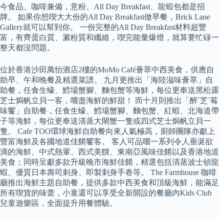
今食品、咖啡兼備，意粉、All Day Breakfast、龍蝦包都是招
牌。 如果你想喫大大份的All Day Breakfast做早餐，Brick Lane
Gallery就可以幫到你。 一份完整的All Day Breakfast材料超豐
富，有齊蛋白質、澱粉質和纖維，喫完能量爆燈，就算要忙碌一
整天都沒問題。
位於香港沙田萬怡酒店2樓的MoMo Café薈萃中西美食，供應自
助早、午和晚餐及精選菜譜。 九月更推出「海陸滋味薈萃」自
助餐，任食生蠔、鱈場蟹腳、麵包蟹等海鮮，每位更奉送黑松露
芝士焗帆立貝一客，嚐盡海鮮的鮮甜！ 而十月則推出「醉`芝`莓
味饗」自助餐，任食生蠔、鱈場蟹腳、麵包蟹、紅蝦、北海道帶
子等海鮮，每位更奉送清蒸大閘蟹一隻或四式芝士焗帆立貝一
隻。 Cafe TOO環球海鮮自助餐向來人氣極高，廚師團隊亦獻上
豐富海鮮及各國地道佳餚饗客。 客人可品嚐一系列令人垂涎欲
滴的海鮮、中式熱葷、西式美饌、東南亞風味佳餚以及香港地道
美食；同時呈獻多款升級晚市海鮮佳餚，精選包括清蒸波士頓龍
蝦、優質日本壽司刺身、即製刺身手卷等。 The Farmhouse 咖啡
廳推出海鮮主題自助餐，提供多款中西美食和頂級海鮮，能滿足
所有喫貨的味蕾，小童還可以享受全新開設的餐廳內Kids Club
兒童遊樂區，全面提升用餐體驗。