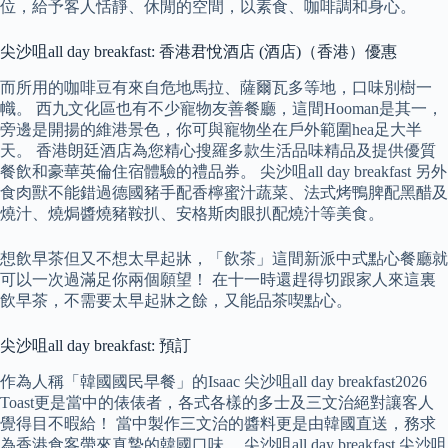
位，給予客人恬靜、休閒的空間，以素食、咖啡調和身心。
尖沙咀all day breakfast: 香港君悅酒店 (酒店)（香港）優惠
而所用的咖啡豆有來自危地馬拉、薩爾瓦多等地，口味別樹一
幟。 西九文化區也有不少寵物友善餐廳，這間Hooman是其一，
旁邊是開揚的維港景色，你可與寵物坐在戶外範圍hea足大半
天。 香港朗廷酒店為您精心搜羅多款生活品味精品及提供優質
餐飲和豪華英倫住宿體驗的禮品券。 尖沙咀all day breakfast 另外
食肉獸不能錯過德國豬手配香檸蜜汁蔬菜、法式烤鴨脾配黑醋及
燒汁、燒焗醬燒豬鞍扒、安格斯肉眼扒配燒汁等美食。
想飲早茶但又不想太早起牀，「飲茶」這間新派中式點心餐廳就
可以一次過滿足你兩個願望！ 在十一時還趕得切跟家人來這裏
飲早茶，不需要太早起牀之餘，又能品茶喫點心。
尖沙咀all day breakfast: 預訂
作為人稱「韓國國民早餐」的Isaac 尖沙咀all day breakfast2026
Toast更是當中的俵俵者，各式各樣的多士及三文治絕對讓客人
覺得目不暇給！ 當中製作三文治的醬料更是由韓國直送，務求
為香港食客帶來真摯的韓國口味。 尖沙咀all day breakfast 尖沙咀