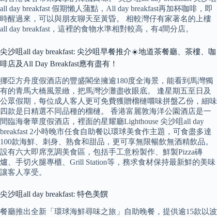
all day breakfast 假期懶人蒲點，All day breakfast再加杯咖啡，即
時醒過來，可以與朋友聊天至黃昏。 相較灣仔有家著名的上樓
all day breakfast，這裡的食物水準相對較高，有4間分店。
尖沙咀all day breakfast: 尖沙咀早餐推介☀️地道茶餐廳、茶樓、咖
啡店及All Day Breakfast應有盡有！
挪亞方舟度假酒店的豐盛閣坐擁逾180度全海景，能看到馬灣獨
有的青馬大橋風景緻，把馬灣沙灘盡收眼底。 逢星期五至日及
公眾假期，每位成人客人更可免費獲贈榴槤嚐味拼盤乙份，細味
四款是日精選不同品種的榴槤。 香港富麗敦海洋公園酒店是一
間臨海奢華度假酒店，裡面的星耀廳Lighthouse 尖沙咀all day
breakfast 2小時晚市任食自助餐以環球美食作主題，可食盡多達
100款海鮮、刺身、熟食和甜品，更可享無限暢飲無酒精飲品。
設有六大即席烹調美食區，包括手工意粉製作、鮮製Pizza磚
爐、手切火腿專櫃、Grill Station等，務求食材保持最新鮮的美味
讓客人享受。
尖沙咀all day breakfast: 特色美饌
餐廳推出全新「環球海鮮尋味之旅」自助晚餐，提供逾15款以波