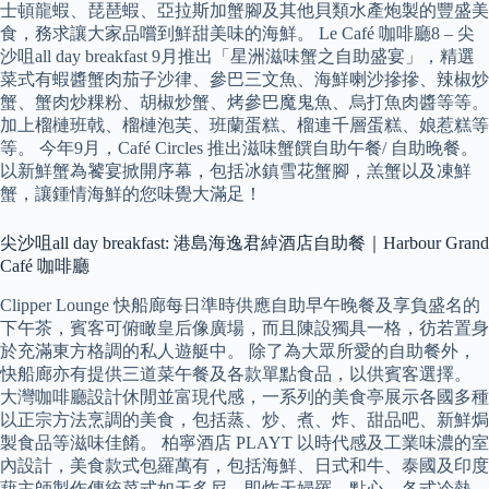
士頓龍蝦、琵琶蝦、亞拉斯加蟹腳及其他貝類水產炮製的豐盛美
食，務求讓大家品嚐到鮮甜美味的海鮮。 Le Café 咖啡廳8 – 尖
沙咀all day breakfast 9月推出「星洲滋味蟹之自助盛宴」，精選
菜式有蝦醬蟹肉茄子沙律、參巴三文魚、海鮮喇沙摻摻、辣椒炒
蟹、蟹肉炒粿粉、胡椒炒蟹、烤參巴魔鬼魚、烏打魚肉醬等等。
加上榴槤班戟、榴槤泡芙、班蘭蛋糕、榴連千層蛋糕、娘惹糕等
等。 今年9月，Café Circles 推出滋味蟹饌自助午餐/ 自助晚餐。
以新鮮蟹為饕宴掀開序幕，包括冰鎮雪花蟹腳，羔蟹以及凍鮮
蟹，讓鍾情海鮮的您味覺大滿足！
尖沙咀all day breakfast: 港島海逸君綽酒店自助餐｜Harbour Grand
Café 咖啡廳
Clipper Lounge 快船廊每日準時供應自助早午晚餐及享負盛名的
下午茶，賓客可俯瞰皇后像廣場，而且陳設獨具一格，彷若置身
於充滿東方格調的私人遊艇中。 除了為大眾所愛的自助餐外，
快船廊亦有提供三道菜午餐及各款單點食品，以供賓客選擇。
大灣咖啡廳設計休閒並富現代感，一系列的美食亭展示各國多種
以正宗方法烹調的美食，包括蒸、炒、煮、炸、甜品吧、新鮮焗
製食品等滋味佳餚。 柏寧酒店 PLAYT 以時代感及工業味濃的室
內設計，美食款式包羅萬有，包括海鮮、日式和牛、泰國及印度
藉主師製作傳統菜式如天多尼、即炸天婦羅、點心、各式冷熱