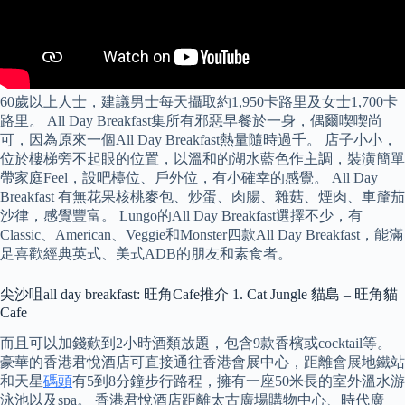
60歲以上人士，建議男士每天攝取約1,950卡路里及女士1,700卡
路里。 All Day Breakfast集所有邪惡早餐於一身，偶爾喫喫尚
可，因為原來一個All Day Breakfast熱量隨時過千。 店子小小，
位於樓梯旁不起眼的位置，以溫和的湖水藍色作主調，裝潢簡單
帶家庭Feel，設吧檯位、戶外位，有小確幸的感覺。 All Day
Breakfast 有無花果核桃麥包、炒蛋、肉腸、雜菇、煙肉、車釐茄
沙律，感覺豐富。 Lungo的All Day Breakfast選擇不少，有
Classic、American、Veggie和Monster四款All Day Breakfast，能滿
足喜歡經典英式、美式ADB的朋友和素食者。
尖沙咀all day breakfast: 旺角Cafe推介 1. Cat Jungle 貓島 – 旺角貓
Cafe
而且可以加錢歎到2小時酒類放題，包含9款香檳或cocktail等。
豪華的香港君悅酒店可直接通往香港會展中心，距離會展地鐵站
和天星
碼頭
有5到8分鐘步行路程，擁有一座50米長的室外溫水游
泳池以及spa。 香港君悅酒店距離太古廣場購物中心、時代廣