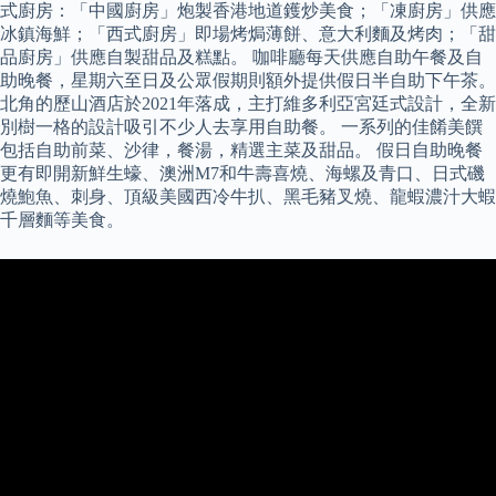
式廚房：「中國廚房」炮製香港地道鑊炒美食；「凍廚房」供應
冰鎮海鮮；「西式廚房」即場烤焗薄餅、意大利麵及烤肉；「甜
品廚房」供應自製甜品及糕點。 咖啡廳每天供應自助午餐及自
助晚餐，星期六至日及公眾假期則額外提供假日半自助下午茶。
北角的歷山酒店於2021年落成，主打維多利亞宮廷式設計，全新
別樹一格的設計吸引不少人去享用自助餐。 一系列的佳餚美饌
包括自助前菜、沙律，餐湯，精選主菜及甜品。 假日自助晚餐
更有即開新鮮生蠔、澳洲M7和牛壽喜燒、海螺及青口、日式磯
燒鮑魚、刺身、頂級美國西冷牛扒、黑毛豬叉燒、龍蝦濃汁大蝦
千層麵等美食。