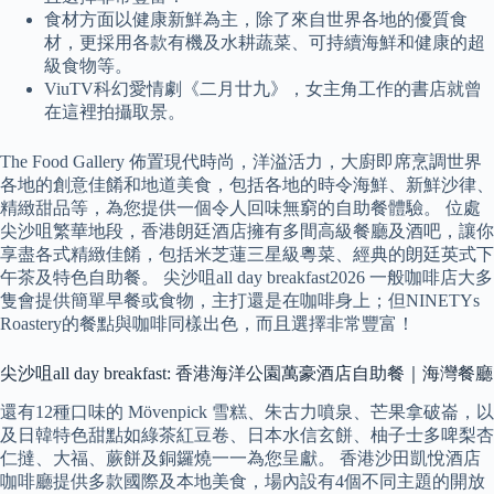
食材方面以健康新鮮為主，除了來自世界各地的優質食
材，更採用各款有機及水耕蔬菜、可持續海鮮和健康的超
級食物等。
ViuTV科幻愛情劇《二月廿九》，女主角工作的書店就曾
在這裡拍攝取景。
The Food Gallery 佈置現代時尚，洋溢活力，大廚即席烹調世界
各地的創意佳餚和地道美食，包括各地的時令海鮮、新鮮沙律、
精緻甜品等，為您提供一個令人回味無窮的自助餐體驗。 位處
尖沙咀繁華地段，香港朗廷酒店擁有多間高級餐廳及酒吧，讓你
享盡各式精緻佳餚，包括米芝蓮三星級粵菜、經典的朗廷英式下
午茶及特色自助餐。 尖沙咀all day breakfast2026 一般咖啡店大多
隻會提供簡單早餐或食物，主打還是在咖啡身上；但NINETYs
Roastery的餐點與咖啡同樣出色，而且選擇非常豐富！
尖沙咀all day breakfast: 香港海洋公園萬豪酒店自助餐｜海灣餐廳
還有12種口味的 Mövenpick 雪糕、朱古力噴泉、芒果拿破崙，以
及日韓特色甜點如綠茶紅豆卷、日本水信玄餅、柚子士多啤梨杏
仁撻、大福、蕨餅及銅鑼燒一一為您呈獻。 香港沙田凱悅酒店
咖啡廳提供多款國際及本地美食，場內設有4個不同主題的開放