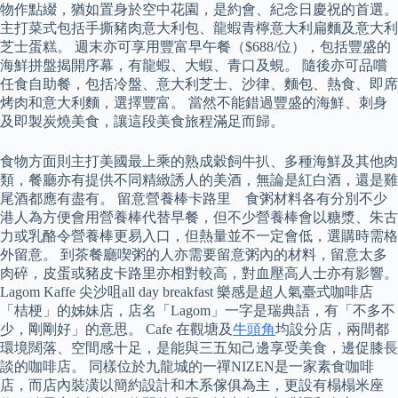
物作點綴，猶如置身於空中花園，是約會、紀念日慶祝的首選。
主打菜式包括手撕豬肉意大利包、龍蝦青檸意大利扁麵及意大利
芝士蛋糕。 週末亦可享用豐富早午餐（$688/位），包括豐盛的
海鮮拼盤揭開序幕，有龍蝦、大蝦、青口及蜆。 隨後亦可品嚐
任食自助餐，包括冷盤、意大利芝士、沙律、麵包、熱食、即席
烤肉和意大利麵，選擇豐富。 當然不能錯過豐盛的海鮮、刺身
及即製炭燒美食，讓這段美食旅程滿足而歸。
食物方面則主打美國最上乘的熟成穀飼牛扒、多種海鮮及其他肉
類，餐廳亦有提供不同精緻誘人的美酒，無論是紅白酒，還是雞
尾酒都應有盡有。 留意營養棒卡路里 食粥材料各有分別不少
港人為方便會用營養棒代替早餐，但不少營養棒會以糖漿、朱古
力或乳酪令營養棒更易入口，但熱量並不一定會低，選購時需格
外留意。 到茶餐廳喫粥的人亦需要留意粥內的材料，留意太多
肉碎，皮蛋或豬皮卡路里亦相對較高，對血壓高人士亦有影響。
Lagom Kaffe 尖沙咀all day breakfast 樂感是超人氣臺式咖啡店
「桔梗」的姊妹店，店名「Lagom」一字是瑞典語，有「不多不
少，剛剛好」的意思。 Cafe 在觀塘及
牛頭角
均設分店，兩間都
環境闊落、空間感十足，是能與三五知己邊享受美食，邊促膝長
談的咖啡店。 同樣位於九龍城的一禪NIZEN是一家素食咖啡
店，而店內裝潢以簡約設計和木系傢俱為主，更設有榻榻米座