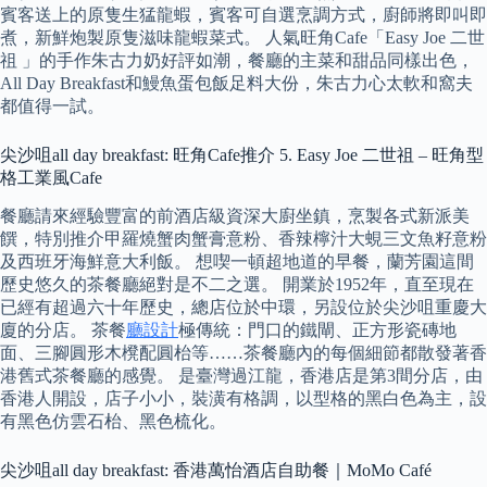
賓客送上的原隻生猛龍蝦，賓客可自選烹調方式，廚師將即叫即
煮，新鮮炮製原隻滋味龍蝦菜式。 人氣旺角Cafe「Easy Joe 二世
祖 」的手作朱古力奶好評如潮，餐廳的主菜和甜品同樣出色，
All Day Breakfast和鰻魚蛋包飯足料大份，朱古力心太軟和窩夫
都值得一試。
尖沙咀all day breakfast: 旺角Cafe推介 5. Easy Joe 二世祖 – 旺角型
格工業風Cafe
餐廳請來經驗豐富的前酒店級資深大廚坐鎮，烹製各式新派美
饌，特別推介甲羅燒蟹肉蟹膏意粉、香辣檸汁大蜆三文魚籽意粉
及西班牙海鮮意大利飯。 想喫一頓超地道的早餐，蘭芳園這間
歷史悠久的茶餐廳絕對是不二之選。 開業於1952年，直至現在
已經有超過六十年歷史，總店位於中環，另設位於尖沙咀重慶大
廈的分店。 茶餐
廳設計
極傳統：門口的鐵閘、正方形瓷磚地
面、三腳圓形木櫈配圓枱等……茶餐廳內的每個細節都散發著香
港舊式茶餐廳的感覺。 是臺灣過江龍，香港店是第3間分店，由
香港人開設，店子小小，裝潢有格調，以型格的黑白色為主，設
有黑色仿雲石枱、黑色梳化。
尖沙咀all day breakfast: 香港萬怡酒店自助餐｜MoMo Café