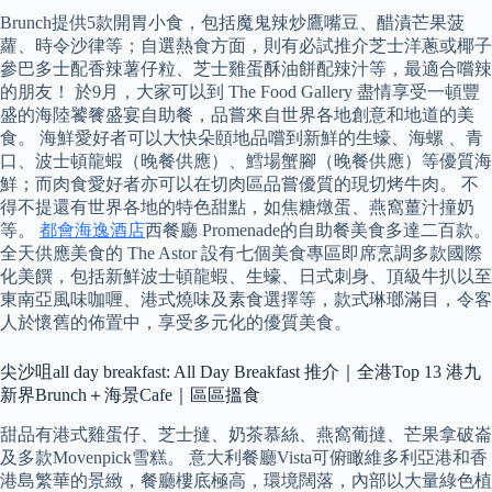
Brunch提供5款開胃小食，包括魔鬼辣炒鷹嘴豆、醋漬芒果菠
蘿、時令沙律等；自選熱食方面，則有必試推介芝士洋蔥或椰子
參巴多士配香辣薯仔粒、芝士雞蛋酥油餅配辣汁等，最適合嚐辣
的朋友！ 於9月，大家可以到 The Food Gallery 盡情享受一頓豐
盛的海陸饕餮盛宴自助餐，品嘗來自世界各地創意和地道的美
食。 海鮮愛好者可以大快朵頤地品嚐到新鮮的生蠔、海螺 、青
口、波士頓龍蝦（晚餐供應）、鱈場蟹腳（晚餐供應）等優質海
鮮；而肉食愛好者亦可以在切肉區品嘗優質的現切烤牛肉。 不
得不提還有世界各地的特色甜點，如焦糖燉蛋、燕窩薑汁撞奶
等。
都會海逸酒店
西餐廳 Promenade的自助餐美食多達二百款。
全天供應美食的 The Astor 設有七個美食專區即席烹調多款國際
化美饌，包括新鮮波士頓龍蝦、生蠔、日式刺身、頂級牛扒以至
東南亞風味咖喱、港式燒味及素食選擇等，款式琳瑯滿目，令客
人於懷舊的佈置中，享受多元化的優質美食。
尖沙咀all day breakfast: All Day Breakfast 推介｜全港Top 13 港九
新界Brunch＋海景Cafe｜區區搵食
甜品有港式雞蛋仔、芝士撻、奶茶慕絲、燕窩葡撻、芒果拿破崙
及多款Movenpick雪糕。 意大利餐廳Vista可俯瞰維多利亞港和香
港島繁華的景緻，餐廳樓底極高，環境闊落，內部以大量綠色植