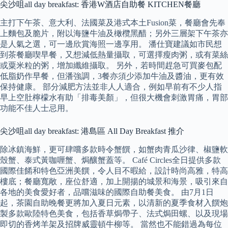
尖沙咀all day breakfast: 香港W酒店自助餐 KITCHEN餐廳
主打下午茶、意大利、法國菜及港式本土Fusion菜，餐廳會先奉
上麵包及脆片，附以海鹽牛油及橄欖黑醋；另外三層架下午茶亦
是人氣之選，可一邊欣賞海照一邊享用。 潘仕寶建議如市民想
到茶餐廳喫早餐，又想減低熱量攝取，可選擇瘦肉粥，或有菜絲
或粟米粒的粥，增加纖維攝取。 另外，若時間趕急可買麥包配
低脂奶作早餐，但潘強調，3餐亦須少添加牛油及醬油，更有效
保持健康。 部分減肥方法並非人人適合，例如早前有不少人指
早上空肚檸檬水有助「排毒美顏」，但很大機會刺激胃痛，胃部
功能不佳人士忌用。
尖沙咀all day breakfast: 港島區 All Day Breakfast 推介
除冰鎮海鮮，更可肆嚐多款時令蟹饌，如蟹肉青瓜沙律、椒鹽軟
殼蟹、泰式黃咖喱蟹、焗釀蟹蓋等。 Café Circles全日提供多款
國際佳餚和特色亞洲美饌，令人目不暇給，設計時尚高雅，特高
樓底；餐廳寬敞，座位舒適，加上開揚的城景和海景，吸引來自
各地的美食愛好者，品嚐滋味的國際自助餐美食。 由7月1日
起，茶園自助晚餐更將加入夏日元素，以清新的夏季食材入饌炮
製多款歐陸特色美食，包括香草焗帶子、法式焗田螺、以及現場
即切的香烤羊架及招牌威靈頓牛柳等。 當然也不能錯過為每位