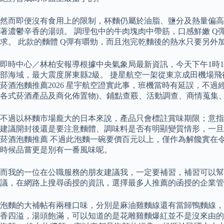
然而即便沒有食用上的限制，杯麵仍屬於油脂、鹽分及熱量偏高
著濃鬱辛香的湯頭。 調理包中的牛肉塊肉中帶筋，口感鮮嫩 
求。 此款的麵體 Q彈有嚼勁，而且泡完乾麵後的熱水只要另
即時中心／林柏安報導根據中央氣象局最新資訊，今天下午1時15分
部海域，最大震度屏東縣2級。 捷星航空一架從東京成田機場飛
菸酒泡麵推薦2026 星宇航空證實此事，班機當時有延誤，不
各式菸酒產品及商化佈置物)、鋪點查覈、活動調查、商情蒐集
不過以杯麵市場龐大的日本來說，產品只會標註賞味期限；意指
建議開封後還是要注意麵體、調味料是否有明顯變質情形，一旦
菸酒泡麵推薦 不過此泡麵一碗要價百元以上，僅作為解饞實在
時候品嘗更是別有一番風味呢。
而我的一位在公職服務的朋友建議我，一定要補習，補習可以幫
議，在網路上搜尋函授的資訊，選擇最多人推薦的函授的企業管
泡麵的大補帖有兩種口味，分別是麻油雞麵線還有當歸鴨麵線，
香四溢，湯頭飽滿，可以知道的是花雕雞麵爆紅並不是沒來由的