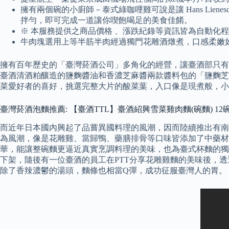
擁有兩個碗的小廚師－泰式綠咖哩雞可說是讓 Hans Li
拌勻，即可完成一道讓你喫飽喝足的美食佳餚。
※ 本服務提供之商品價格 、漲跌紀錄等資訊皆為自動化
牛肉塊選用上等半筋半肉經過獨門花雕酒燉煮，口感柔嫩
擁有百年歷史的「臺灣菸酒公司」多角化的經營，讓臺酒部只有
臺酒清酒粕釀造的鹽麴醬油和香濃芝麻醬兩款醬料包的「鹽麴芝
菜愛好者的喜好，挑選完整大片的酸菜葉，入口像是現煮般，小
臺灣菸酒泡麵推薦: 【臺酒TTL】臺酒紹興雪菜雞肉麵(碗麵) 12碗/箱 _
而近年日本國內興起了品嘗異國料理的風潮，因而陸續推出有南
為風潮，像是花雕雞、當歸鴨、藥膳排骨等口味皆添加了中藥材
華，能讓整碗麵更逼近真實烹調料理的美味，也為臺式杯麵的獨
下架，隨後有一位臺酒的員工在PTT分享花雕雞麵的美味後，
除了香辣濃鬱的湯頭，麵條也相當Q彈，成功征服臺灣人的胃。