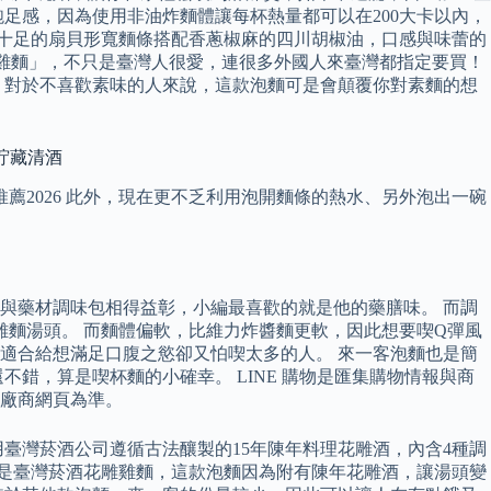
足感，因為使用非油炸麵體讓每杯熱量都可以在200大卡以內，
感十足的扇貝形寬麵條搭配香蔥椒麻的四川胡椒油，口感與味蕾的
酒花雕雞麵」，不只是臺灣人很愛，連很多外國人來臺灣都指定要買！
，對於不喜歡素味的人來說，這款泡麵可是會顛覆你對素麵的想
貯藏清酒
薦2026 此外，現在更不乏利用泡開麵條的熱水、另外泡出一碗
。
與藥材調味包相得益彰，小編最喜歡的就是他的藥膳味。 而調
雞麵湯頭。 而麵體偏軟，比維力炸醬麵更軟，因此想要喫Q彈風
適合給想滿足口腹之慾卻又怕喫太多的人。 來一客泡麵也是簡
錯，算是喫杯麵的小確幸。 LINE 購物是匯集購物情報與商
廠商網頁為準。
臺灣菸酒公司遵循古法釀製的15年陳年料理花雕酒，內含4種調
麵是臺灣菸酒花雕雞麵，這款泡麵因為附有陳年花雕酒，讓湯頭變