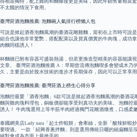
得相當獨特，配上雞肉和麵條後更是美味，因此年銷售量相當驚人
不太餓的情況下食用。
臺灣菸酒泡麵推薦: 泡麵碗人氣排行榜懶人包
可說是掀起酒香泡麵風潮的臺酒花雕雞麵，當初在上市時可說是一碗難
組合也讓他非常驚艷，搭配配菜以及貨真價實的牛肉塊，成功拿
肉麵同樣誘人！
杯麵雖已附有容器可盛裝熱湯，但若更換造型精美的容器能讓視
文章。 臺灣菸酒泡麵推薦 A：早期曾流傳泡麵喫多會變成木
久，主要是由於脫水技術的進步才長期保存，因此可以正常享用
臺灣菸酒泡麵推薦: 臺灣菸酒上榜生心得分享
泡麵控最愛「酒香泡麵」6款可說是掀起酒香泡麵風潮的臺酒花
麵與雞肉塊料理包，銅板價卻能享受到真功夫的美味。 泡麵控
誘人！ 牛肉塊選用上等半筋半肉經過獨門花雕酒燉煮，口感柔
泰國網美店Lady nara「起士炸蝦餅」會牽絲，全新「酸辣
要喫過。 一款「紹興香蔥拌麵」則是選用傳統日曬的細扁麵呈
絕對會成為市面上最搶手的。