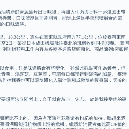
熱油將新鮮青蔥油炸出香味後，再加入牛肉與香料一起燉煮出帶
祕傳拌醬，口味濃厚且非常開胃，能馬上滿足半夜想喫鹹食的需
體的口味濃淡。
里、18.3公里，震央在臺東縣政府南方77.1公里，位於臺灣東南
空2日一架從日本成田機場飛往臺北的班機收到同樣恐嚇。 臺灣
定，例訪銷類科工作內容為各轄區通路店頭商化、商品陳列(需搬運
以食用，只是味道將會有些變化。 雖然此觀點可作為參考，但
青蔥、鴻喜菇、豆芽菜，可謂每口都喫得到滿滿的誠意。 臺灣
當作拌麵醬也可以讓辣醬化入湯汁調和成微辣的暖身湯，天冷的
要想辦法立即考上，久了就會灰心、失志。 於是我接受他的建
麵所比不上的。 因為有著陳年花雕還有枸杞的加持，喝起來酒
臺灣酒廠能抵抗物價上漲的危機，繼續給消費者如此高C/P值的