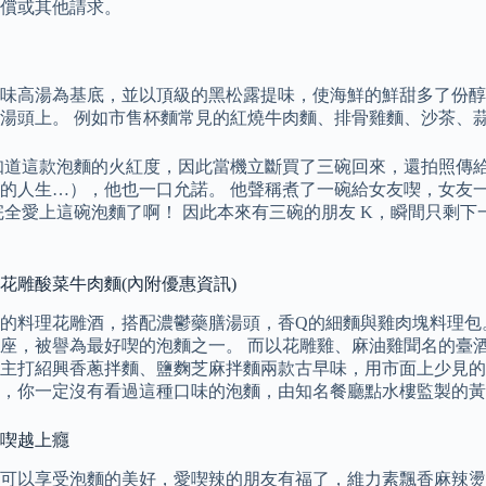
償或其他請求。
味高湯為基底，並以頂級的黑松露提味，使海鮮的鮮甜多了份醇
湯頭上。 例如市售杯麵常見的紅燒牛肉麵、排骨雞麵、沙茶、
知道這款泡麵的火紅度，因此當機立斷買了三碗回來，還拍照傳給
的人生…），他也一口允諾。 他聲稱煮了一碗給女友喫，女友一
完全愛上這碗泡麵了啊！ 因此本來有三碗的朋友 K，瞬間只剩
s.花雕酸菜牛肉麵(內附優惠資訊)
的料理花雕酒，搭配濃鬱藥膳湯頭，香Q的細麵與雞肉塊料理包。
第一名寶座，被譽為最好喫的泡麵之一。 而以花雕雞、麻油雞聞名的
主打紹興香蔥拌麵、鹽麴芝麻拌麵兩款古早味，用市面上少見的
，你一定沒有看過這種口味的泡麵，由知名餐廳點水樓監製的黃
越喫越上癮
可以享受泡麵的美好，愛喫辣的朋友有福了，維力素飄香麻辣燙