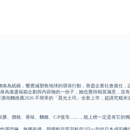
轉換為紙碗，響應減塑救地球的環保行動，善盡企業社會責任，
身為激盪福箱企劃與內容物的一份子，她也覺得相當滿意，並有
酒泡麵推薦2026 不簡單的「晨光土司」全新上市，超講究糯
取勝、價格、香味、麵條、C/P值等……，能上榜一定是有它的
到炸彈恐嚇，無獨有偶，我國航空星宇航空2日一架從日本成田機