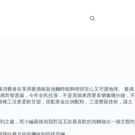
讓消費者在享用臺酒碗裝泡麵時能夠喫得安心又守護地球。 臺酒
感而發透漏，今年全民抗漲，不是買個東西要多猶豫幾分鐘，不
米湯種工法更柔軟甘甜，搭配黃金比例配粉、三道壓延技術，讓土
獨到之處，而小編最後就我對這五款最喜歡的泡麵做出一個主觀性
場飛往臺北的班機收到同樣恐嚇。