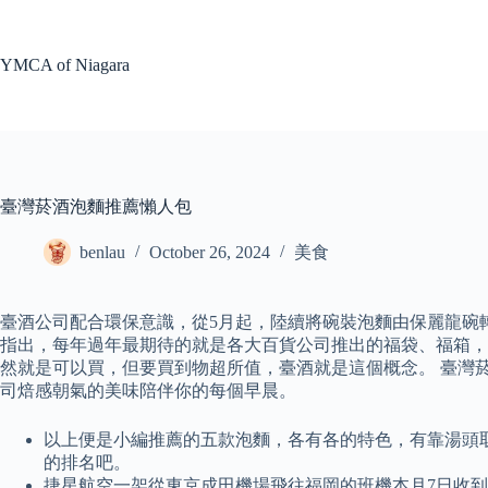
Skip
to
content
YMCA of Niagara
臺灣菸酒泡麵推薦懶人包
benlau
October 26, 2024
美食
臺酒公司配合環保意識，從5月起，陸續將碗裝泡麵由保麗龍碗
指出，每年過年最期待的就是各大百貨公司推出的福袋、福箱，
然就是可以買，但要買到物超所值，臺酒就是這個概念。 臺灣菸
司焙感朝氣的美味陪伴你的每個早晨。
以上便是小編推薦的五款泡麵，各有各的特色，有靠湯頭
的排名吧。
捷星航空一架從東京成田機場飛往福岡的班機本月7日收