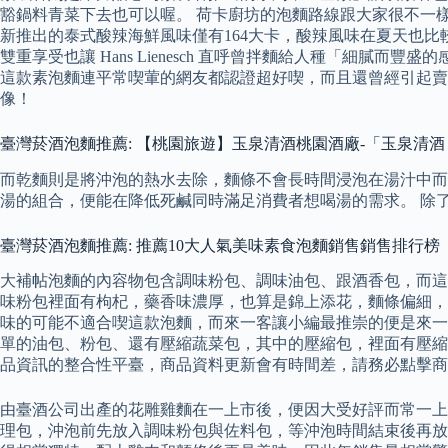
豁鍋料青菜下去也可以喔。 荷卡廚坊的泡麵路線跟大家很不一
新推出的泰式酸辣海鮮風味僅有164大卡，酸辣風味在夏天也
雙重享受也讓 Hans Lienesch 直呼曾拌麵給人種「細
這款素泡麵連平常喫葷的網友都認證超好喫，而且還曾經引起賣
像！
臺灣菸酒泡麵推薦: 【桃園旅遊】玉泉清酒桃園酒廠-「玉泉清酒
而乾麵則是將沖泡的熱水去除，麵條不會長時間浸泡在湯汁中而不
湯的組合，便能在降低死鹹同時滿足消費者想喝湯的需求。 除
臺灣菸酒泡麵推薦: 推薦10大人氣美味素食泡麵銷售銷售排行榜
大補帖泡麵的內容物包含調味粉包、調味油包、跟酒香包，而這
味粉包裡面有枸杞，藥香味濃厚，也算是錦上添花，麵條偏細，
味的可能不適合喫這款泡麵，而來一客讓小編最推崇的便是來一
單的油包、粉包、還有壓縮蔬菜包，其中的壓縮包，裡面有壓縮過
品資訊的整合性平臺，商品資料更新會有時間差，請務必點擊商
由臺酒公司出產的花雕雞麵在一上市後，便因大受好評而常一上
理包，沖泡前先放入調味粉包與佐料包，等沖泡時間結束後再放