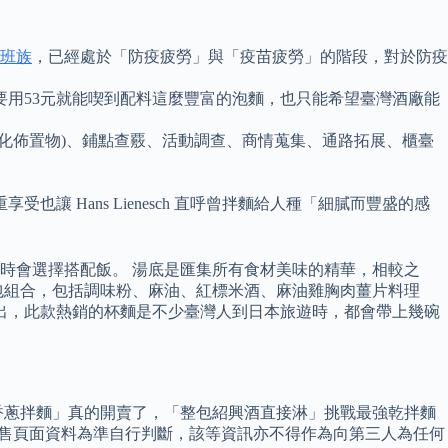
班族
，已經處於「防疫疲勞」與「疫苗疲勞」的階段，對於防疫
用53元就能喫到配料這麼豐富的泡麵，也只能希望臺灣酒廠能
化佈置物)、鋪點查覈、活動調查、商情蒐集、通路拓展、櫃臺
Hans Lienesch 直呼曾拌麵給人種「細膩而豐盛的感
時會選擇搭配飯。 湯底是匯集所有食材美味的精華，相較之
包組合，包括調味粉、麻油、紅標米酒、麻油雞胸肉薑片料理
出，此款熱銷的杯麵是不少臺灣人到日本旅遊時，都會帶上幾碗
香蔥拌麵」真的開賣了，「整包紹興酒直接淋」挑戰最強乾拌麵
時銷售頁面資料為準自行判斷，該等資訊亦不得作為向第三人為任何