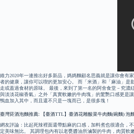
維力2020年一連推出好多新品，媽媽麵顧名思義就是讓你會有
者的健康，讓你可以喫的更加安心。 而「米酒」和「麻油」是
走或蓋過食材的原味。 最後，來到了第一名的阿舍食堂－究濃紅燒牛肉
與淡淡花椒香氣」之外「真實軟嫩的牛肉塊」的驚艷口感更是讓
鴨血加入其中，而且還不只是一塊而已，是很多塊！
臺灣菸酒泡麵推薦: 【臺酒TTL】臺酒花雕酸菜牛肉麵(碗麵) 泡
網友評論：比起死辣裡面還帶點麻的口感，加料煮也很適合，不
定美味無比。 其調理包內有以老甕醬油所滷製的牛肉，肉質軟