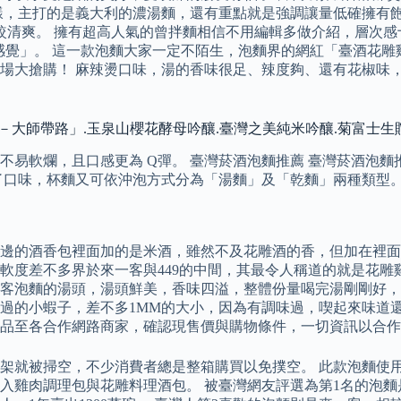
樣，主打的是義大利的濃湯麵，還有重點就是強調讓量低確擁有飽
比較清爽。 擁有超高人氣的曾拌麵相信不用編輯多做介紹，層次
膩而豐盛的感覺」。 這一款泡麵大家一定不陌生，泡麵界的網紅「臺
場大搶購！ 麻辣燙口味，湯的香味很足、辣度夠、還有花椒味
－大師帶路」.玉泉山櫻花酵母吟釀.臺灣之美純米吟釀.菊富士生
易軟爛，且口感更為 Q彈。 臺灣菸酒泡麵推薦 臺灣菸酒泡麵推
了口味，杯麵又可依沖泡方式分為「湯麵」及「乾麵」兩種類型
邊的酒香包裡面加的是米酒，雖然不及花雕酒的香，但加在裡面
軟度差不多界於來一客與449的中間，其最令人稱道的就是花雕
客泡麵的湯頭，湯頭鮮美，香味四溢，整體份量喝完湯剛剛好，
的小蝦子，差不多1MM的大小，因為有調味過，喫起來味道還不
品至各合作網路商家，確認現售價與購物條件，一切資訊以合作
架就被掃空，不少消費者總是整箱購買以免撲空。 此款泡麵使用
入雞肉調理包與花雕料理酒包。 被臺灣網友評選為第1名的泡