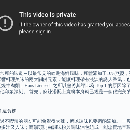
家常麵的味道～以最常見的蛤蜊海鮮風味，麵體添加了10%燕麥
影響料理美味的兩大關鍵元素，能讓料理帶有淡淡的誘人香氣，
麵，Hans Lienesch 之所以會將其評比為 Top 1 
他印象深刻。 首先，麻辣湯配上寬粉本身就已經是一個很完美
麵 速食麵
過不喫辣的朋友可能會覺得太辣，所以調味包要斟酌添加。 一
嫩多汁又入味；而湯頭則由調味粉與調味油包組成，能忠實地呈現