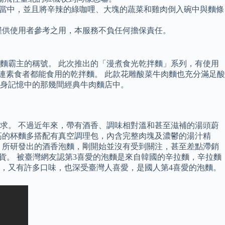
的湯碗當中，並且將辛辣的綠咖哩、大塊的蔬菜和雞肉倒入碗中與麵條
僅供使用者參考之用，本服務不負任何擔保責任。
麵霸主的稱號。 此次推出的「漫煮食光乾拌麵」系列，有使用
連素食者都能食用的乾拌麵。 此款花雕酸菜牛肉麵也充分滿足酸
身記憶中的那幾間經典牛肉麵店中。
求。 不過近年來，帶有酒香、調味相對溫和甚至滋補的湯頭蔚
高的杯麵多搭配有真空調理包，內含完整肉塊及濃鬱的湯汁精
，所研發出的酒香泡麵，剛開始並沒有受到關注，甚至差點滯銷
貨。 被臺灣網友認第3喜愛的泡麵是來自韓國的辛拉麵，辛拉麵
，又有許多口味，也深受臺灣人喜愛，是國人第4喜愛的泡麵。