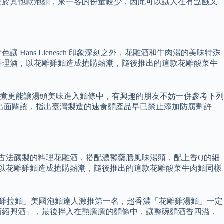
相較於其他款泡麵，來一客的份量較少，因此可以讓人在有點餓又
ns Lienesch 印象深刻之外，花雕酒和牛肉湯的美味特殊
料理酒，以花雕雞麵造成搶購熱潮，隨後推出的這款花雕酸菜牛
煮更能讓湯頭美味進入麵條中，有興趣的朋友不妨一併參考下列
經出面闢謠，指出臺灣製造的速食麵產品早已禁止添加防腐劑許
古法釀製的料理花雕酒，搭配濃鬱藥膳風味湯頭，配上香Q的細
，以花雕雞麵造成搶購熱潮，隨後推出的這款花雕酸菜牛肉麵同樣
貝花雕雞拉麵」美國泡麵達人激推第一名，超香濃「花雕雞湯麵」一定
酒紹興酒」，最後拌入在熱騰騰的麵條中，讓整碗麵酒香四溢，