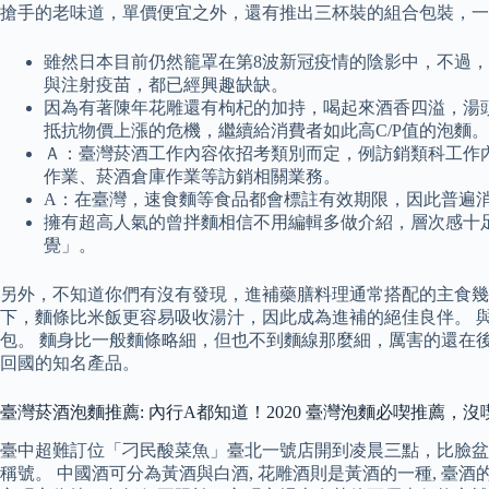
搶手的老味道，單價便宜之外，還有推出三杯裝的組合包裝，一
雖然日本目前仍然籠罩在第8波新冠疫情的陰影中，不過
與注射疫苗，都已經興趣缺缺。
因為有著陳年花雕還有枸杞的加持，喝起來酒香四溢，湯
抵抗物價上漲的危機，繼續給消費者如此高C/P值的泡麵。
Ａ：臺灣菸酒工作內容依招考類別而定，例訪銷類科工作
作業、菸酒倉庫作業等訪銷相關業務。
A：在臺灣，速食麵等食品都會標註有效期限，因此普遍
擁有超高人氣的曾拌麵相信不用編輯多做介紹，層次感十足的扇
覺」。
另外，不知道你們有沒有發現，進補藥膳料理通常搭配的主食幾
下，麵條比米飯更容易吸收湯汁，因此成為進補的絕佳良伴。 
包。 麵身比一般麵條略細，但也不到麵線那麼細，厲害的還在
回國的知名產品。
臺灣菸酒泡麵推薦: 內行A都知道！2020 臺灣泡麵必喫推薦，
臺中超難訂位「刁民酸菜魚」臺北一號店開到凌晨三點，比臉盆
稱號。 中國酒可分為黃酒與白酒, 花雕酒則是黃酒的一種, 臺