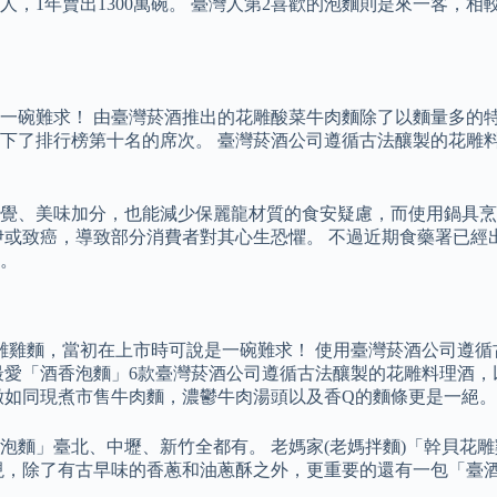
，1年賣出1300萬碗。 臺灣人第2喜歡的泡麵則是來一客，
求！ 由臺灣菸酒推出的花雕酸菜牛肉麵除了以麵量多的特色讓 Ha
下了排行榜第十名的席次。 臺灣菸酒公司遵循古法釀製的花雕
覺、美味加分，也能減少保麗龍材質的食安疑慮，而使用鍋具烹
乃伊或致癌，導致部分消費者對其心生恐懼。 不過近期食藥署已
。
雕雞麵，當初在上市時可說是一碗難求！ 使用臺灣菸酒公司遵循
最愛「酒香泡麵」6款臺灣菸酒公司遵循古法釀製的花雕料理酒
嫩如同現煮市售牛肉麵，濃鬱牛肉湯頭以及香Q的麵條更是一絕。
鮮蝦炒泡麵」臺北、中壢、新竹全都有。 老媽家(老媽拌麵)「幹
現，除了有古早味的香蔥和油蔥酥之外，更重要的還有一包「臺