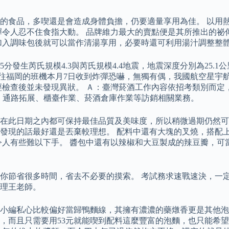
的食品，多喫還是會造成身體負擔，仍要適量享用為佳。 以用
Q彈令人忍不住食指大動。 品牌維力最大的賣點便是其所推出的
外加入調味包後就可以當作清湯享用，必要時還可利用湯汁調整整
發生芮氏規模4.3與芮氏規模4.4地震，地震深度分別為25.1公
往福岡的班機本月7日收到炸彈恐嚇，無獨有偶，我國航空星宇航
過經檢查後並未發現異狀。 Ａ：臺灣菸酒工作內容依招考類別而
、通路拓展、櫃臺作業、菸酒倉庫作業等訪銷相關業務。
在此日期之內都可保持最佳品質及美味度，所以稍微過期仍然可
發現的話最好還是丟棄較理想。 配料中還有大塊的叉燒，搭配上
令人有些難以下手。 醬包中還有以辣椒和大豆製成的辣豆瓣，可
你節省很多時間，省去不必要的摸索。 考試務求速戰速決，一定
理王老師。
小編私心比較偏好當歸鴨麵線，其擁有濃濃的藥燉香更是其他泡
，而且只需要用53元就能喫到配料這麼豐富的泡麵，也只能希望