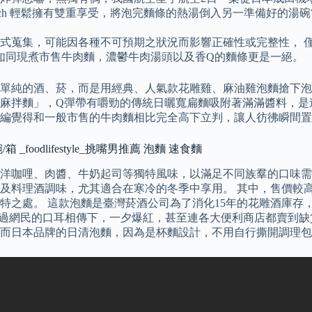
enesch 輕鬆擁有雙重享受，將泡完麵條的熱湯倒入另一準備好
程式蒐集，可能因各種不可預期之狀況而影響正確性或完整性， 
如同現煮市售牛肉麵，濃鬱牛肉湯頭以及香Q的麵條更是一絕。
單純的酒、菸，而是用經典、人氣款花雕雞、麻油雞泡麵搶下泡
麻拌麵」，Q彈帶有嚼勁的傳統日曬寬扁麵吸附著滿滿醬料，是
編覺得和一般市售的牛肉麵相比完全高下立判，讓人彷彿瞬間置
foodlifestyle_挑嘴男推薦 泡麵 速食麵
洋咖哩、肉醬、牛奶起司等獨特風味，以滿足不同族羣的口味需
及料理酒調味，尤其適合在寒冷的冬季中享用。 其中，售價較
特之處。 這款泡麵是臺灣菸酒公司為了消化15年的花雕酒庫存
透過網民的口耳相傳下，一夕爆紅，甚至連各大便利商店都賣到缺
 而日本品牌的日清泡麵，因為是杯麵設計，不用自行撕開調理包