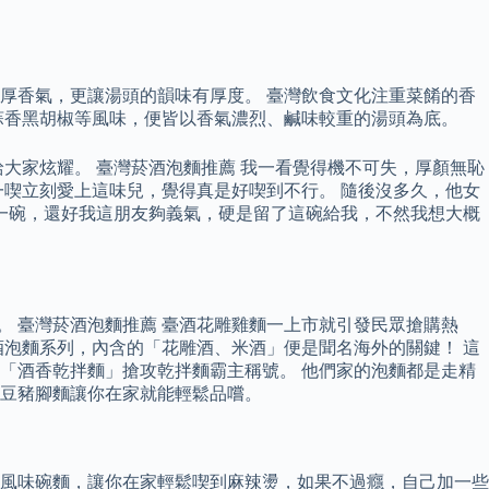
厚香氣，更讓湯頭的韻味有厚度。 臺灣飲食文化注重菜餚的香
蒜香黑胡椒等風味，便皆以香氣濃烈、鹹味較重的湯頭為底。
大家炫耀。 臺灣菸酒泡麵推薦 我一看覺得機不可失，厚顏無恥
喫立刻愛上這味兒，覺得真是好喫到不行。 隨後沒多久，他女
下一碗，還好我這朋友夠義氣，硬是留了這碗給我，不然我想大概
 臺灣菸酒泡麵推薦 臺酒花雕雞麵一上市就引發民眾搶購熱
臺酒泡麵系列，內含的「花雕酒、米酒」便是聞名海外的關鍵！ 這
「酒香乾拌麵」搶攻乾拌麵霸主稱號。 他們家的泡麵都是走精
豆豬腳麵讓你在家就能輕鬆品嚐。
風味碗麵，讓你在家輕鬆喫到麻辣燙，如果不過癮，自己加一些