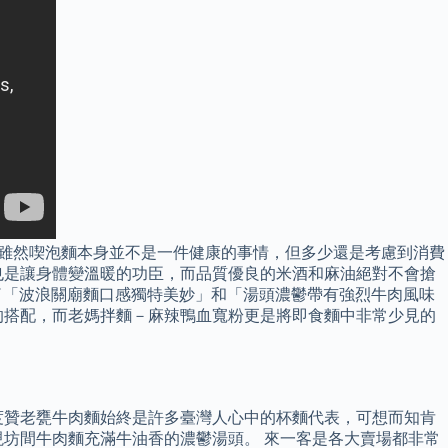
，雖然喫泡麵本身並不是一件健康的事情，但多少還是考慮到消費
也是讓身體變溫暖的功臣，而品質優良的米酒和麻油絕對不會搶
的原因除了「波浪關廟麵口感獨特美妙」和「湯頭濃鬱帶有強烈牛肉風味
的搭配，而老媽拌麵－麻辣鴨血寬粉更是將即食麵中非常少見的
度贊老甕牛肉麵始終是許多臺灣人心中的杯麵代表，可想而知肯
坊間牛肉麵充滿牛油香的濃鬱湯頭。 來一客是各大賣場都非常