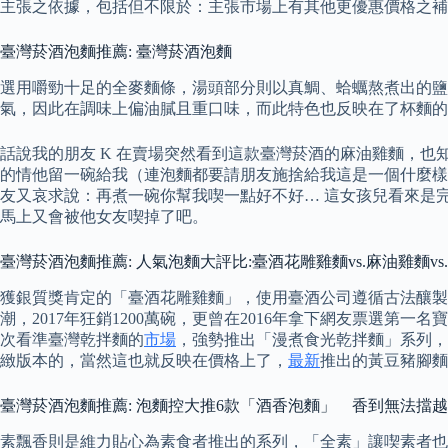
主張之依據，包括但不限於：主張市場上有其他更優惠價格之補
臺灣菸酒泡麵推薦: 臺灣菸酒泡麵
選用嚼勁十足的全麥麵條，湯頭部分則以真鯛、蛤蠣熬煮出的鹽
氣，因此在調味上偏油膩且重口味，而此特色也反映在了杯麵的
話說我的朋友 K 在賣場突然看到這款臺灣菸酒的麻油雞麵，也
的情他留一碗給我（連泡麵都要請朋友施捨給我這是一個什麼樣
友又哀求說：再煮一碗你幫我喫一點好不好… 這女孩兒看來是
馬上又會被他女友喫掉了吧。
臺灣菸酒泡麵推薦: 人氣泡麵大評比:臺酒花雕雞麵vs.麻油雞麵v
獲銀質獎肯定的「臺酒花雕雞麵」，使用臺酒公司遵循古法釀製
潮，2017年狂銷1200萬碗，更曾在2016年拿下網友票選
次看準臺灣乾拌麵的
市場
，強勢推出「漫煮食光乾拌麵」系列，
緻版本的，當然這也就反映在價格上了，
最新
推出的黃豆豬腳麵
臺灣菸酒泡麵推薦: 泡麵控大推6款「酒香泡麵」 香到無法擋
素飄香則是維力貼心為素食者推出的系列，「全素」讓喫素者也