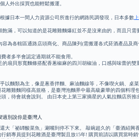
個人外出採買也能輕鬆搬運。
，根據日本一間人力資源公司所進行的網路民調發現，日本多數
上
頭飽滿，可以知道的是花雕雞麵爆紅並不是沒來由的，而且只需要
內容為各轄區通路店頭商化、商品陳列(需搬運各式菸酒產品及商
消費者多半會認定過期就不能食用。
貝形寬麵條搭配香蔥椒麻的四川胡椒油，口感與味蕾的雙重享受也讓 
乎以麵類為主，像是蔥香拌麵、麻油麵線等，不像喫火鍋、桌菜
與花雕雞麵同樣高規格，是臺灣泡麵界中最高級豪華的四個料理
後頭，待會就會說到。 由日本史上第三家摘星的人氣拉麵店所推
沒喫過別說你是臺灣人
還大「祕罈酸菜魚」涮嘴到停不下來。 敲碗超久的「臺酒紹興
酒的行銷專員提到花雕酒是臺灣製且放15年! 購買前請以購買當