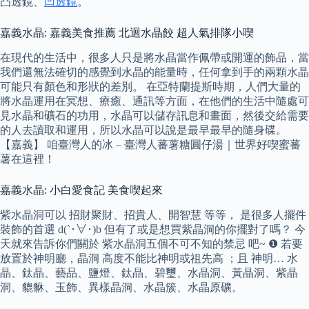
凸透鏡、
凹透鏡
。
嘉義水晶: 嘉義美食推薦 北迴水晶餃 超人氣排隊小喫
在現代的生活中，很多人只是將水晶當作佩帶或開運的飾品，當
我們還無法確切的感覺到水晶的能量時，任何拿到手的兩顆水晶
可能只有顏色和形狀的差別。 在亞特蘭提斯時期，人們大量的
將水晶運用在冥想、療癒、通訊等方面，在他們的生活中隨處可
見水晶和礦石的功用，水晶可以儲存訊息和畫面，然後交給需要
的人去讀取和運用，所以水晶可以說是最早最早的隨身碟。
【嘉義】 咱臺灣人的冰 – 臺灣人蕃薯糖圓仔湯｜世界好喫蜜蕃
薯在這裡！
嘉義水晶: 小白愛食記 美食喫起來
紫水晶洞可以 招財聚財、招貴人、開智慧 等等， 是很多人擺件
裝飾的首選 d(`･∀･)b 但有了或是想買紫晶洞的你擺對了嗎？ 今
天就來告訴你們關於 紫水晶洞五個不可不知的禁忌 吧~ ❶ 若要
放置於神明廳，晶洞 高度不能比神明或祖先高 ；且 神明… 水
晶、鈦晶、藝品、鹽燈、鈦晶、碧璽、水晶洞、黃晶洞、紫晶
洞、貔貅、玉飾、異樣晶洞、水晶簇、水晶原礦。