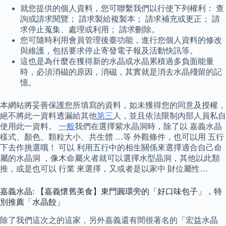
就您提供的個人資料，您可聯繫我們以行使下列權利： 查
詢或請求閱覽； 請求製給複製本； 請求補充或更正； 請
求停止蒐集、處理或利用； 請求刪除。
您可隨時利用會員管理後臺功能，進行您個人資料的修改
與維護，包括要求停止寄發電子報及活動快訊等。
這也是為什麼在獲得新的水晶或水晶累積過多負面能量
時，必須消磁的原因，消磁，其實就是消去水晶殘留的記
憶。
本網站將妥善保護您所填寫的資料，如未獲得您的同意及授權，
絕不將此一資料透漏給其他
第三
人，並且依法限制內部人員私自
使用此一資料。
一般
我們在選擇紫水晶洞時，除了以 嘉義水晶
樣式、顏色、顆粒大小、共生體 …等 外觀條件，也可以用 五行
下去作挑選哦！ 可以 利用五行中的相生關係來選擇適合自己命
屬的水晶洞 ，像木命屬火者就可以選擇水型晶洞，其他以此類
推，或是也可以 行業 來選擇，又或者是以家中 財位屬性…
嘉義水晶: 【嘉義懷舊美食】東門圓環旁的「好口味包子」，特
別推薦「水晶餃」
除了我們這次之的這家，另外嘉義還有間很著名的「宏益水晶