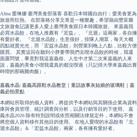
Alina 愛琳娜 臺灣美食部落客 喜歡日本韓國自由行；愛美食更為
旅遊而狂熱。 在部落格分享文章是一種樂趣，希望藉由豐富圖
文旅遊食記讓更多人愛上臺灣美食跟日本韓國旅遊。 來嘉義我
必買水晶餃，在地人推薦有『宏益』、『北迴』這兩家，各自擁
有愛好者。 『北迴水晶餃』生意很好，排隊人潮眾，每天大概
四點就賣光光，而「宏益水晶餃」則營業到晚上八點，比較方便
購買。 其實這回在聽到小胖要帶我們去喫水晶餃的時候，我還
面露問號，畢竟對我這嘉義俗、人生中才第二次來嘉義的人來
說，嘉義的美食小喫我還真的都沒喫過（只記得大學來嘉義比賽
時喫的那碗雞肉飯）。
嘉義水晶: 嘉義高跟鞋水晶教堂｜童話故事灰姑娘的玻璃鞋｜嘉
義必拍景點
本網站所取得的個人資料，將提供予本網站與其關係企業為資料
庫與會員管理、統計調查與分析，以及行銷等目的下使用。 嘉
義水晶2026 除有特別說明或依照相關法律規定外，本網站不會
將您個人資料移作其他目的使用。 在地人愛喫的水晶餃有『北
迴水晶餃』＆「宏益水晶餃」兩家，各有擁有愛好者。