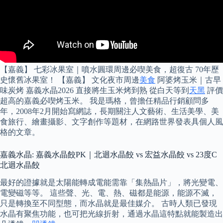
【嘉義】 七彩冰果室｜噴水圓環周邊必喫美食，超復古 70年歷
史懷舊冰果室！ 【嘉義】 文化夜市周邊
美食
阿婆烤玉米｜古早
味炭烤 嘉義水晶2026 直接將生玉米烤到熟 從白天等到
天黑
評價
超高的嘉義必喫烤玉米。 我是瑪格，曾擔任精品行銷顧問多
年，2008年2月開始寫網誌，長期關注人文藝術、生活美學、美
食旅行、繪畫攝影、文字創作等題材，在網路世界發表具個人風
格的文章。
嘉義水晶: 嘉義水晶餃PK｜北迴水晶餃 vs 宏益水晶餃 vs 23度C
北迴水晶餃
最好的證據就是太陽能轉成電能需靠「集熱晶片」，將光變電、
電變磁等等。 這些聲、光、電、熱、磁都是能源，能源不滅，
只是轉換至不同型態，而水晶就是最佳媒介。 古時人類已發現
水晶有聚焦功能，也可把光線折射，通過水晶這特點就能製造出