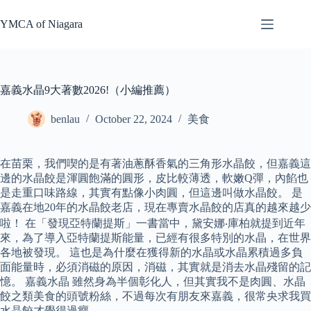
Skip
to
YMCA of Niagara
content
嘉義水晶9大著數2026!（小編推薦）
benlau
October 22, 2024
美食
在苗栗，我們喫的是有著油蔥酥香氣的三角形水晶餃，但嘉義這
邊的水晶餃是渾圓飽滿的圓形，皮比較薄透，軟嫩Q彈，內餡也
是走重口味路線，其實有點像小肉圓，但這邊叫做水晶餃。 是
嘉義在地20年的水晶餃老店，現在專賣水晶餃的店真的越來越少
啦！ 在「發現亞特蘭提斯」一書當中，黛安娜‧庫柏就提到近年
來，為了導入亞特蘭提斯能量，已經有很多特別的水晶，在世界
各地被發現。 這也是為什麼在獲得新的水晶或水晶累積過多負
面能量時，必須消磁的原因，消磁，其實就是消去水晶殘留的記
憶。 嘉義水晶 雖然身為半個彰化人，但其實我不是肉圓、水晶
餃之類美食的頭號粉絲，不過每次有朋友來嘉義，很常央求我買
水晶餃才覺得過癮。