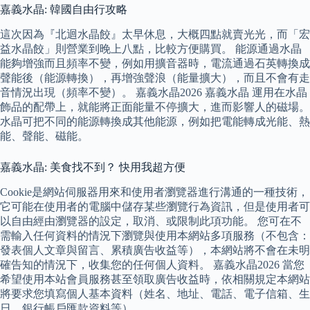
嘉義水晶: 韓國自由行攻略
這次因為『北迴水晶餃』太早休息，大概四點就賣光光，而「宏
益水晶餃」則營業到晚上八點，比較方便購買。 能源通過水晶
能夠增強而且頻率不變，例如用擴音器時，電流通過石英轉換成
聲能後（能源轉換），再增強聲浪（能量擴大），而且不會有走
音情況出現（頻率不變）。 嘉義水晶2026 嘉義水晶 運用在水晶
飾品的配帶上，就能將正面能量不停擴大，進而影響人的磁場。
水晶可把不同的能源轉換成其他能源，例如把電能轉成光能、熱
能、聲能、磁能。
嘉義水晶: 美食找不到？ 快用我超方便
Cookie是網站伺服器用來和使用者瀏覽器進行溝通的一種技術，
它可能在使用者的電腦中儲存某些瀏覽行為資訊，但是使用者可
以自由經由瀏覽器的設定，取消、或限制此項功能。 您可在不
需輸入任何資料的情況下瀏覽與使用本網站多項服務（不包含：
發表個人文章與留言、累積廣告收益等），本網站將不會在未明
確告知的情況下，收集您的任何個人資料。 嘉義水晶2026 當您
希望使用本站會員服務甚至領取廣告收益時，依相關規定本網站
將要求您填寫個人基本資料（姓名、地址、電話、電子信箱、生
日、銀行帳戶匯款資料等）。