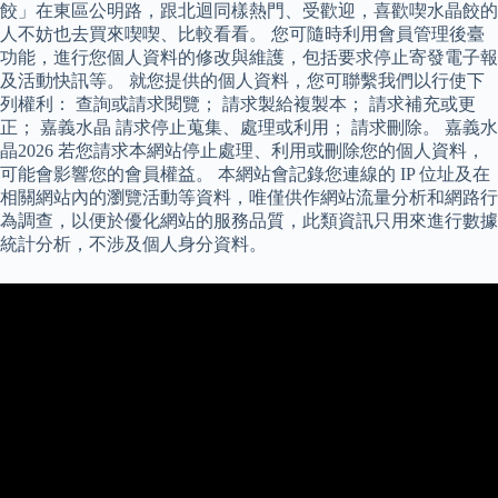
餃」在東區公明路，跟北迴同樣熱門、受歡迎，喜歡喫水晶餃的
人不妨也去買來喫喫、比較看看。 您可隨時利用會員管理後臺
功能，進行您個人資料的修改與維護，包括要求停止寄發電子報
及活動快訊等。 就您提供的個人資料，您可聯繫我們以行使下
列權利： 查詢或請求閱覽； 請求製給複製本； 請求補充或更
正； 嘉義水晶 請求停止蒐集、處理或利用； 請求刪除。 嘉義水
晶2026 若您請求本網站停止處理、利用或刪除您的個人資料，
可能會影響您的會員權益。 本網站會記錄您連線的 IP 位址及在
相關網站內的瀏覽活動等資料，唯僅供作網站流量分析和網路行
為調查，以便於優化網站的服務品質，此類資訊只用來進行數據
統計分析，不涉及個人身分資料。