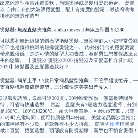
出來的造型相當蓬鬆柔軟，局部燙捲或是髮根燙都適合。 燙髮
器 自由自在的大波浪捲髮型，配上有捲度的髮尾，最後將瀏海
後梳的無造作造型。
燙髮器: 無線直髮夾推薦. amika movos ii 無線造型器 $3,280
可以柔和臉部線條的鑽石型捲髮燙髮，無論年齡大小都非常受歡
迎♡也是值得挑戰的短捲髮燙髮之一。 內外捲混合的捲髮燙髮
帶來脫俗感，楚楚可憐的髮型大功告成，激起男生想要保護這女
生的慾望。 【 燙髮器 燙髮器2026 捲髮器及直髮器推介及比較
2020】捲髮器及直髮器邊款好？
燙髮器: 簡單上手！5款日常簡易髮型推薦，不管手殘或忙碌，一
支直髮梳輕鬆搞定髮型，三分鐘快速美美出門見人！
3段溫度調節，最高可達200度，30秒瞬間預熱，無需長時間等
待，可省時快速造型。 賣點：直髮夾有3段熱力溫度選擇，分別
是160°C、180°C和200°C。 超大容量電池，可經usb充電，只需
2.5小時充電時間，便可持續使用40分鐘。 美髮老品牌沙宣推出
的電棒捲有不少款，這款獲得不少人推薦。 簡單切
換卡
榫就能
做出直髮、捲髮造型；頂部設有防燙塑膠，新手也不怕會燙傷！