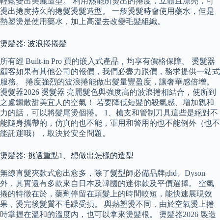
輕鬆變出美麗造型。 利用熱能所燙出的捲度，立體且漂亮，可
燙出捲度持久的捲髮燙髮造型。 一般燙髮時會使用藥水，但是
熱塑燙是使用藥水，加上高溫去改變毛髮組織。
燙髮器: 波浪捲捲髮
所有經 Built-in Pro 買的嵌入式產品，均享有價格保障。 燙髮器
顧客如果有其他公司的報價，我們必盡力跟價，務求提供一站式
服務。 捲度強烈的波浪捲能做出髮量豐盈度，讓奢華感倍增。
燙髮器2026 燙髮器 亮麗髮色與強度高的波浪捲相結合，使所到
之處飄散甜美宜人的空氣！ 若要降低短髮的殺氣感、增加親和
力的話，可以將髮尾燙個捲。 1、槍支和管制刀具這些是絕對不
能隨身攜帶的，仿真的也不能，軍用和警用的也不能例外（也不
能託運哦），取決於安全問題。
燙髮器: 挑選重點1、想做出怎樣的造型
無線直髮夾款式愈出愈多，除了髮型師必備品牌ghd、Dyson
外，其實還有多款來自日本及韓國的迷你款及平價選擇。 空氣
捲的特徵在於，藥劑停留在頭髮上的時間較短，能快速展現效
果，燙完後髮質不毛躁受損。 與熱塑燙不同，由於空氣燙上捲
時掌握在溫和的溫度內，也可以拿來燙髮根。 燙髮器2026 製造