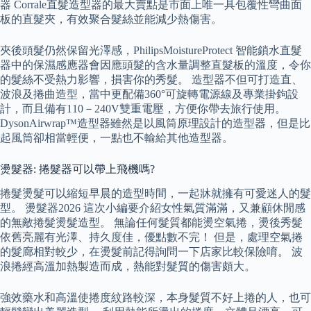
器 Corrale直髮造型器的最大賣點是市面上唯一具包覆性彎曲面
板的直髮夾，有效聚合髮絲並能減少熱傷害。
夾後頭髮仍然保留光澤感，PhilipsMoistureProtect 智能鎖水直髮
器中的保濕感應器會因應頭髮的含水量調整直髮板的溫度，令你
的髮絲不受熱力影響，損害你的秀髮。 造型器不但可打造直、
波浪及捲曲造型，當中更配備360°可旋轉電源線及專業掛鉤設
計，而且備有110－240V雙重電壓，方便你帶去旅行使用。
DysonAirwrap™造型器雖然是以風筒原理設計的造型器，但是比
起風筒卻相當輕便，一點也不輸給其他造型器。
燙髮器: 捲髮器可以帶上飛機嗎?
捲髮燙髮可以縮短早晨的造型時間，一起牀就擁有可愛迷人的髮
型。 燙髮器2026 這次小編要介紹女性氣質滿滿，又兼顧休閒感
的無敵捲髮燙髮造型。 無論任何髮質都能燙空氣捲，燙後秀髮
依舊亮麗有光澤、持久度佳，優點數不完！ 但是，處理空氣捲
的髮廊相對較少，在燙髮前記得詢問一下店家比較保險唷。 波
浪捲經高溫加熱製造而成，熱能對髮質的傷害頗大。
強效藥水和高溫使捲度紋路較深，本身髮質不好上捲的人，也可