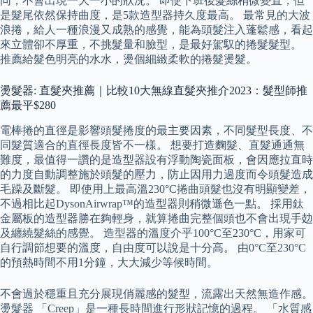
同，不會出現一大一小的狀況。 即使下班後髮絲稍微變直，但
是髮尾依然保持曲度，是5款造型器持久度最高。 最常見的大波
浪捲，給人一種浪漫又成熟的感覺，能為頭髮注入蓬鬆感，看起
來立體卻不厚重，不挑髮量和臉型，是最好駕馭的捲髮髮型。
推薦給髮色明亮的水水，燙個細緻柔軟的捲髮燙髮。
燙髮器: 直髮夾推薦｜比較10大無線直髮夾推介2023：髮型師推
薦最平$280
電棒捲的直徑是影響頭髮捲度的最主要因素，不同髮型長度、不
同髮質適合的直徑長度皆不一樣。 想要打造麴髮、直髮通通無
難度，最值得一讚的是造型器設有浮動陶瓷面板，會因應拉直時
的力度自動調整施於頭髮的壓力，防止因用力過度而令頭髮造成
毛躁及斷髮。 即使用上最高溫230°C捲曲頭髮也沒有明顯變差，
不過相比起DysonAirwrap™的造型器則稍微遜色一點。 採用鈦
金屬板的造型器勝在夠輕身，就算捲曲完整個頭也不會出現手攰
及纏繞髮絲的感覺。 造型器的溫度介乎100°C至230°C，用家可
自行調節想要的溫度，自由度可以說是十分高。 由0°C至230°C
的預熱時間不用1分鐘，大大減少等候時間。
不會過於穩重且充分展現俏麗感的髮型，流露出天然無造作感。
燙髮器 「Creep」是一種長時間進行形狀記憶的過程。 「水質感