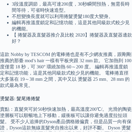
3段溫度調節，最高可達200度，30秒瞬間預熱，無需長時
間等待，可省時快速造型。
不想變換長度就可以利用捲髮燙髮180度大變身。
編輯再推溫度鎖定和記憶功能，這是其他同級款式較少見
的機能。
【 捲髮器及直髮器推介及比較 2020】捲髮器及直髮器邊款
好？
這款 Nobby by TESCOM 的電棒捲也是有不少網友推薦，跟剛剛
推薦的那臺 mod’s hair 一樣 有平板夾跟 32 mm 款。 它加熱到 100
度僅需 18 秒，可 360° 環繞加熱 60～200 度。 編輯再推溫度鎖
定和記憶功能，這是其他同級款式較少見的機能。 電棒捲直徑
大多落在 19～38 mm 之間，其中又以 燙髮器 25 mm、28 mm 的
款式最為常見。
燙髮器: 髮尾捲捲髮
賣點：直髮夾可於50秒快速加熱，最高溫度200℃/。 光滑的陶瓷
塗層板可以順暢地上下移動，緩衝板可以讓你避免過度拉扯頭
髮。 受不少人追捧的Dyson產品價格雖偏貴，但是品質一向有保
證，Dyson這款無線直髮夾自推出以來，好評不斷。 Dyson 燙髮