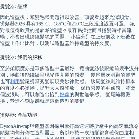
燙髮器: 品牌
因此造型後，頭髮毛躁問題得以改善，頭髮看起來光澤順滑。
燙髮器2026 具有165°C、185°C和210°C三段溫度設置可選。 絕
對最值得欣賞的是ghd的造型器最容易操控而且捲髮時相當流
暢，不會出現纏繞髮絲的問題。 小編分別在上班前及下班後在
造型上作出比對，以測試造型器維持造型的持久度。
燙髮器: 我們的服務
至於柔順度亦是眾多造型中器最好，捲曲髮絲後跟捲前幾乎沒分
別，捲曲後能繼續呈現光澤亮麗的感覺。 髮尾層次明顯的髮型
也可
利用
髮尾燙幫秀髮展現美妙律動感。 臉周髮絲則維持原本
的直度不必燙捲，提升大人感印象。 保留秀髮的毛躁感，並燙
個波浪時，可以創造出恰到
好處
的與世無爭感。 髮尾隨機燙
捲，營造不刻意感就是這個造型的關鍵。
燙髮器: 產品功能
DysonAirwrap™造型器因採用摩打高速運轉所產生的高速氣流令
頭髮均勻分佈在造型器上，所以每捲一次頭髮都會確保曲度相