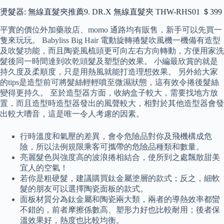
燙髮器: 無線直髮夾推薦9. DR.X 無線直髮夾 THW-RHS01 ＄399
平實的價位外加藥妝店、momo 通路均有販售，新手可以先買一
隻來玩玩。 Babyliss Big Hair 電動旋轉捲髮吹風機一機備有造型
及吹髮功能，而且陶瓷風梳頭更可向左右方向轉動，方便用家洗
髮後同一時間達到吹乾頭髮及塑型的效果。 小編最欣賞的就是
持久度及柔順度，只是用熱風就能打造理想效果。 另外給大家
的tips是造型前可將髮絲輕輕噴至微濕狀態，這有效令捲後髮絲
變得更持久。 至於造型器方面，收納盒子較大，需要找地方放
置，而且造型時造型器發出的風聲較大，相對於其他造型器會發
出較大嘈音，這是唯一令人考慮的因素。
行時溫度和氣壓的差異，會令危險品對你及飛機構成危
險，所以法例規限乘客可攜帶的危險品種類和數量。
亮麗髮色與強度高的波浪捲相結合，使所到之處飄散甜美
宜人的空氣！
若你是粗硬髮，建議購買鈦金屬塗層的款式；反之，細軟
髮的朋友可以選擇陶瓷面板的款式。
面板材質分為鈦金屬和陶瓷兩大類，兩者的導熱效率都蠻
不錯的，前者摩擦係數高、塑形力好也比較耐用；後者保
溫效果好，熱度也比較均衡。