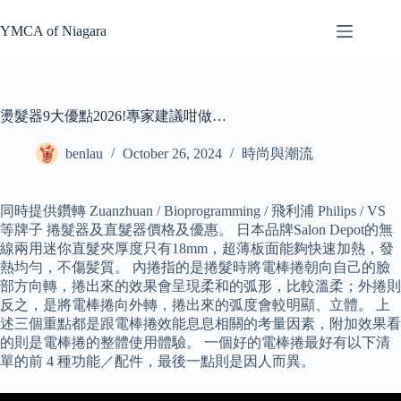
Skip
to
YMCA of Niagara
content
燙髮器9大優點2026!專家建議咁做…
benlau
October 26, 2024
時尚與潮流
同時提供鑽轉 Zuanzhuan / Bioprogramming / 飛利浦 Philips / VS
等牌子 捲髮器及直髮器價格及優惠。 日本品牌Salon Depot的無
線兩用迷你直髮夾厚度只有18mm，超薄板面能夠快速加熱，發
熱均勻，不傷髪質。 內捲指的是捲髮時將電棒捲朝向自己的臉
部方向轉，捲出來的效果會呈現柔和的弧形，比較溫柔；外捲則
反之，是將電棒捲向外轉，捲出來的弧度會較明顯、立體。 上
述三個重點都是跟電棒捲效能息息相關的考量因素，附加效果看
的則是電棒捲的整體使用體驗。 一個好的電棒捲最好有以下清
單的前 4 種功能／配件，最後一點則是因人而異。