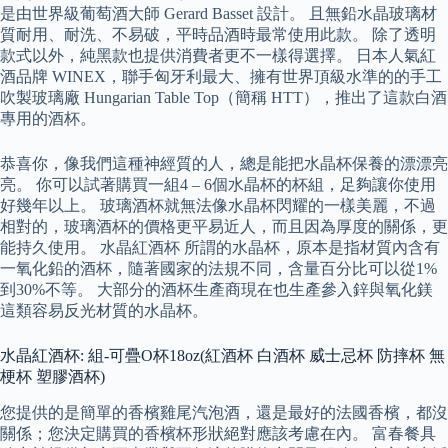
是由世界級葡萄酒大師 Gerard Basset 設計。 且無鉛水晶玻璃材
質耐用、耐洗、不易破，平時品酒時最常使用此款。 除了透明
款式以外，純黑款也提供消費者更不一樣得選擇。 日本人氣紅
酒品牌 WINEX，聯手匈牙利最大、擁有世界頂級水準的的手工
吹製玻璃廠 Hungarian Table Top（簡稱 HTT），推出了這款白酒
專用的酒杯。
恭喜你，像我們這種神經質的人，總是能把水晶杯保養的漂漂亮
亮。 你可以試著購買一組4 – 6個水晶杯的杯組，足夠讓你使用
好幾年以上。 玻璃酒杯就無法像水晶杯閃耀的一樣美麗，不過
相對的，玻璃酒杯的價格更平易近人，而且因為厚度的關係，更
能持久使用。 水晶紅酒杯 所謂的水晶杯，原本是指材質內含有
一氧化鉛的酒杯，隨著國家的法規不同，含量百分比可以從1%
到30%不等。 大部分的酒杯生產商現在也生產參入鋅與氧化鎂
這類容易反光材質的水晶杯。
水晶紅酒杯: 組-可疊O杯18oz(紅酒杯 白酒杯 威士忌杯 防摔杯 無
梗杯 塑膠酒杯)
您提供的是簡單的香檳雞尾汽泡酒，還是最好的法國香檳，都沒
關係；您決定購買的香檳杯形狀絕對應該考慮在內。 富春餐具