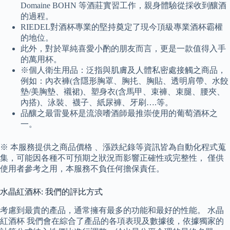
Domaine BOHN 等酒莊實習工作，親身體驗從採收到釀酒
的過程。
RIEDEL對酒杯專業的堅持奠定了現今頂級專業酒杯霸權
的地位。
此外，對於單純喜愛小酌的朋友而言，更是一款值得入手
的萬用杯。
※個人衛生用品：泛指與肌膚及人體私密處接觸之商品，
例如：內衣褲(含隱形胸罩、胸扥、胸貼、透明肩帶、水餃
墊/美胸墊、襯裙)、塑身衣(含馬甲、束褲、束腿、腰夾、
內搭)、泳裝、襪子、紙尿褲、牙刷….等。
品釀之最雷曼杯是流浪嗜酒師最推崇使用的葡萄酒杯之
一。
※ 本服務提供之商品價格 、漲跌紀錄等資訊皆為自動化程式蒐
集，可能因各種不可預期之狀況而影響正確性或完整性， 僅供
使用者參考之用，本服務不負任何擔保責任。
水晶紅酒杯: 我們的評比方式
考慮到最貴的產品，通常擁有最多的功能和最好的性能。 水晶
紅酒杯 我們會在綜合了產品的各項表現及數據後，依據獨家的