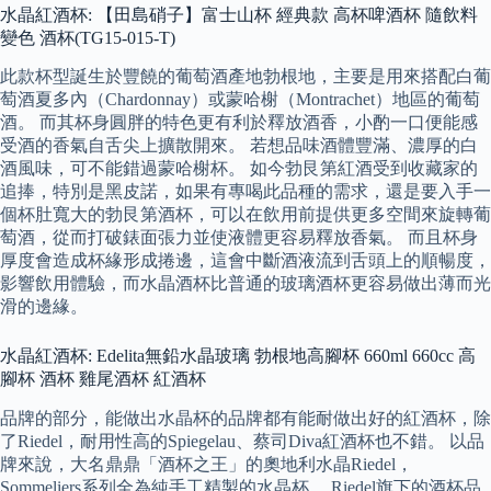
水晶紅酒杯: 【田島硝子】富士山杯 經典款 高杯啤酒杯 隨飲料
變色 酒杯(TG15-015-T)
此款杯型誕生於豐饒的葡萄酒產地勃根地，主要是用來搭配白葡
萄酒夏多內（Chardonnay）或蒙哈榭（Montrachet）地區的葡萄
酒。 而其杯身圓胖的特色更有利於釋放酒香，小酌一口便能感
受酒的香氣自舌尖上擴散開來。 若想品味酒體豐滿、濃厚的白
酒風味，可不能錯過蒙哈榭杯。 如今勃艮第紅酒受到收藏家的
追捧，特別是黑皮諾，如果有專喝此品種的需求，還是要入手一
個杯肚寬大的勃艮第酒杯，可以在飲用前提供更多空間來旋轉葡
萄酒，從而打破錶面張力並使液體更容易釋放香氣。 而且杯身
厚度會造成杯緣形成捲邊，這會中斷酒液流到舌頭上的順暢度，
影響飲用體驗，而水晶酒杯比普通的玻璃酒杯更容易做出薄而光
滑的邊緣。
水晶紅酒杯: Edelita無鉛水晶玻璃 勃根地高腳杯 660ml 660cc 高
腳杯 酒杯 雞尾酒杯 紅酒杯
品牌的部分，能做出水晶杯的品牌都有能耐做出好的紅酒杯，除
了Riedel，耐用性高的Spiegelau、蔡司Diva紅酒杯也不錯。 以品
牌來說，大名鼎鼎「酒杯之王」的奧地利水晶Riedel，
Sommeliers系列全為純手工精製的水晶杯。 Riedel旗下的酒杯品