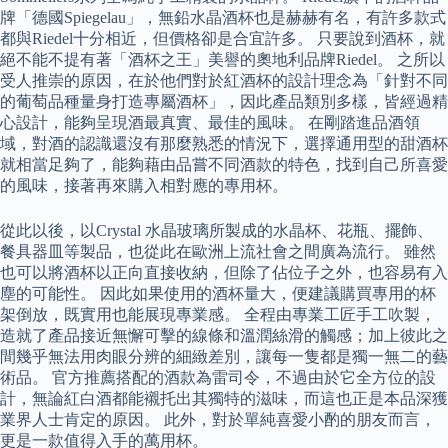
牌「德國Spiegelau」，無鉛水晶酒杯也是赫赫有名，有許多款式
都與Riedel十分相近，但價格卻是合宜許多。 只要說到酒杯，就
絕不能不提有著「酒杯之王」美譽的奧地利品牌Riedel。 之所以
受人推崇的原因，在於他們對於紅酒杯的設計理念為「針對不同
的葡萄品種量身打造專屬酒杯」，因此產品類別多樣，皆經過精
心設計，能夠呈現酒最真實、最佳的風味。 在剛踏進品酒領
域，對酒的認識還沒有那麼熟悉的情況下，選擇通用型的甜酒杯
就相當足夠了，能夠藉由品嘗不同酒款的特色，找到自己所喜愛
的風味，接著再來購入相對應的專用杯。
從此以後，以Crystal 水晶玻璃所製成的水晶杯、花瓶、擺飾、
餐具器皿等製品，也從此在歐洲上流社會之間廣為流行。 雖然
也可以將酒杯以正向直接收納，但除了佔位子之外，也容易有入
塵的可能性。 因此如果使用的酒杯量大，便建議購買專用的杯
架倒放，既實用也能展現專業感。 全程由專業工匠手工吹製，
造就了產品接近無懈可擊的線條和溫潤絲滑的觸感；加上彼此之
間幾乎無法用肉眼分辨的細緻差別，讓每一隻都是獨一無二的藝
術品。 官方推薦搭配的酒款為雷司令，不過由於它全方位的設
計，無論紅白酒都能襯托出其獨特的滋味，而這也正是本品深獲
業界人士肯定的原因。 此外，對於單純喜愛小酌的朋友而言，
更是一款值得入手的萬用杯。