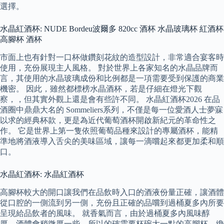
選擇。
水晶紅酒杯: NUDE Bordeu波爾多 820cc 酒杯 水晶玻璃杯 紅酒杯
高腳杯 酒杯
市面上也有針對一口杯做鑽刻花紋的造型設計，非常適合宴客時
使用，充份展現主人風格。 對於世界上各家知名的水晶品牌而
言，其使用的水晶玻璃成份和比例都是一項需要受到保護的商業
機密。 因此，雖然都標榜水晶酒杯，若是仔細在燈光下觀
察，，但其實外觀上還是會有些許不同。 水晶紅酒杯2026 在品
酒圈中鼎鼎大名的 Sommeliers系列，不僅是每一位愛酒人士夢寐
以求的經典杯款，更是為近代葡萄酒杯開啟新紀元的革命性之
作。 它是世界上第一隻依照葡萄品種來設計的專屬酒杯，能精
準地將酒液導入舌尖的美味區域，讓每一滴嚐起來都更加柔和順
口。
水晶紅酒杯: 水晶紅酒杯
高腳杯較大的開口讓我們在品飲時入口的酒液份量正確，讓酒體
從口腔的一側流到另一側，充份且正確的品嚐到過桶夏多內所要
呈現給品飲者的風味。 就香氣而言，由於過桶夏多內風味醇
厚，酒體會稍微厚一些，所以的確需要杯碗大一點的高腳杯，纔