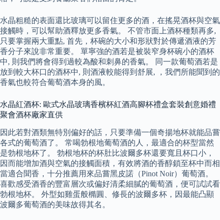
水晶粗糙的表面還比玻璃可以留住更多的酒，在搖晃酒杯與空氣
接觸時，可以幫助酒釋放更多香氣。 不管市面上酒杯種類再多,
只要掌握兩大重點, 首先，杯碗的大小和形狀對於傳遞酒液的芳
香分子來說非常重要。 單寧強的酒若是被裝窄身杯碗小的酒杯
中, 則我們將會得到過較為酸和刺鼻的香氣。 同一款葡萄酒若是
放到較大杯口的酒杯中, 則酒液較能得到舒展, ，我們所能聞到的
香氣也較符合葡萄酒本身的風。
水晶紅酒杯: 歐式水晶玻璃香檳杯紅酒高腳杯禮盒套裝創意婚禮
聚會酒杯廠家直供
因此若對酒類無特別偏好的話，只要準備一個奇揚地杯就能品嘗
各式的葡萄酒了。 常喝勃根地葡萄酒的人，最適合的杯型當然
是勃根地杯了。 勃根地杯的杯肚比波爾多杯還要寬且杯口小，
因而能增加酒與空氣的接觸面積，有效將酒的香醇鎖至杯中而相
當適合聞香，十分推薦用來品嘗黑皮諾（Pinot Noir）葡萄酒。
喜歡感受酒香的豐富層次或偏好清柔細膩的葡萄酒，便可試試看
勃根地杯。 外型如雞蛋般橢圓、修長的波爾多杯，因最能凸顯
波爾多葡萄酒的美味故得其名。