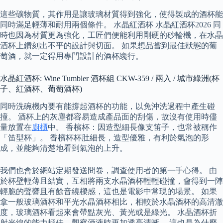
這些礦物質，其作用是讓玻璃材質得到強化，使得製成的酒杯能
同時滿足輕薄和耐用兩個條件。 水晶紅酒杯 水晶紅酒杯2026 同
時也因為材質更為強化，工匠們便能利用剛硬的砂輪機，在水晶
酒杯上鑽刻出不平的設計與切面。 如果想品嘗到最佳狀態的葡
萄酒，就一定得用專門設計的酒杯纔行。
水晶紅酒杯: Wine Tumbler 酒杯組 CKW-359 / 兩入 / 城市綠洲(杯
子、紅酒杯、葡萄酒杯)
同時洗碗機內要有能撐起酒杯的功能，以免沖洗過程中產生碰
撞。 酒杯上的灰塵都容易造成產品面的刮傷，故沒有使用時儘
量放置在
廚櫃
中。 香檳杯：因造型細長像支笛子，也常被稱作
「笛型杯」。 香檳杯杯肚細長，造型優雅，有利於氣泡的形
成，並能夠清楚地看到氣泡的上升。
我們也會於網站定期發送問卷，調查使用者的第一手心得。 由
於杯壁輕薄且結實，互相將兩支水晶酒杯輕輕碰撞，會得到一陣
輕脆的聲響且有餘音繞樑感，這也是電影中常現的場景。 如果
拿一般玻璃酒杯和平光水晶酒杯相比，相較於水晶酒杯的高清澈
度，玻璃酒杯看起來會帶點灰光、黃光或是綠光。 水晶酒杯折
射光線的能力極佳，觀察酒液時更加透亮清晰。 這也是為什麼