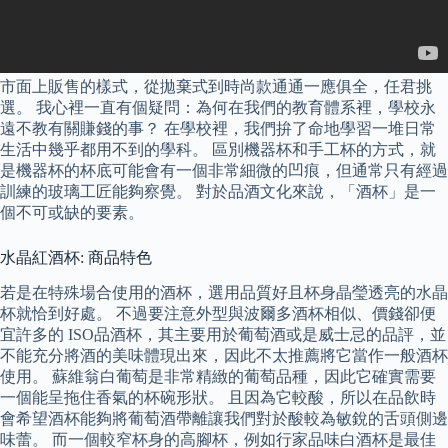
市面上販售的樣式，從拋棄式到時尚款通通一應俱全，任君挑
選。 我心裡一直有個疑問：為何在我們的教育體系裡，學校永
遠不教有關賺錢的事？ 在學校裡，我們拚了命地學習一堆日常
生活中幾乎都用不到的學科。 區別機器杯和手工杯的方式，就
是機器杯的杯底可能會有一個非常細微的凹痕，但通常只有經過
訓練的玻璃工匠能夠察覺。 對於品酒文化來說，「酒杯」是一
個不可或缺的要素。
水晶紅酒杯: 商品特色
若是在特殊場合使用的酒杯，選用品質好且杯身晶瑩透亮的水晶
杯就恰到好處。 不過要注意外型與波爾多酒杯相似、價錢卻便
宜許多的 ISO品酒杯，其主要用於葡萄酒或是威士忌的品評，並
不能充分將酒的美味體現出來，因此不太推薦將它當作一般酒杯
使用。 蘇維翁白葡萄是非常精緻的葡萄品種，因此它確實需要
一個能呈拖住香氣的杯碗形狀。 且因為它較酸，所以在品飲時
會希望酒杯能夠將葡萄酒帶離讓我們對於酸較為敏銳的舌頭側邊
味蕾。 而一個較窄杯身的高腳杯，例如行家品味白酒杯是最佳