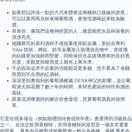
如果想以誇張一點的方式來體會這兩種杯口接緣的差異，
可以試著用馬克杯來喝葡萄酒，會發現酒喝起來較為酸
澀。
恭喜你，像我們這種神經質的人，總是能把水晶杯保養的
漂漂亮亮。
德國蔡司的系列酒杯不僅捨棄使用鉛金屬，更結合專利
Tritan 技術，將鈦、鋯等金屬加入玻璃混合物中，使玻璃
的結構更加強韌而堅硬，同時保持水晶玻璃應有的良好透
光度，美觀度與耐用度上都有上乘水準。
不必因為追求不必要的功能額花更多錢，也不要為了省錢
而買到不合用的紅酒杯。
深深受到奧地利的葡萄酒權威-DENK神父的影響，這位葡
萄酒大師花費了數十年的時間，來研究產區的特性和酒的
風味。
跟著流浪嗜酒師的腳步你會發現，其實葡萄酒真的很簡
單。
它是在很多場合（例如婚禮招待會或跨年夜）會選擇的頂級飲品
之一。 在決定飲用香檳時，所用香檳杯的造型是一個非常重要
的因素。 夏多內品種製成的葡萄酒一般分為兩種，過桶 夏多內