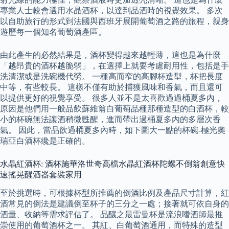
專業人士較會選用水晶酒杯，以達到品酒時的視覺效果。 多次
以自助旅行的形式到法國與西班牙展開葡萄酒之路的旅程，親身
遊歷每一個知名葡萄酒產區。
由此產生的必然結果是，酒杯變得越來越輕薄，這也是為什麼
「越昂貴的酒杯越脆弱」，在選擇上就要考慮耐用性，包括是手
洗清潔或是洗碗機代勞。 一種高而窄的高腳杯造型，杯把長度
中等，有些較長。 這樣不僅有助於捕獲風味和香氣，而且還可
以提供更好的視覺享受。 很多人並不是太喜歡過過桶夏多內，
原因是他們用一般品飲蘇維翁白葡萄品種那種造型的白酒杯，較
小的杯碗無法讓酒稍微甦醒，進而帶出過桶夏多內的多層次香
氣。 因此，當品飲過桶夏多內時，如下圖大一點的杯碗-極光奧
瑞亞白酒杯纔是正確的。
水晶紅酒杯: 酒杯施華洛世奇高檔水晶紅酒杯陀螺不倒翁創意快
速搖晃醒酒器套裝家用
至於挑選時，可根據杯型所推薦的倒酒比例及產品尺寸計算，紅
酒常見的倒法是建議倒至杯子的三分之一處；接著就可依自身的
酒量、收納等需求評估了。 品釀之最雷曼杯是流浪嗜酒師最推
崇使用的葡萄酒杯之一。 其紅、白葡萄酒通用，而特殊的造型