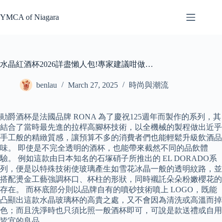
Skip
to
YMCA of Niagara
content
水晶紅酒杯2026詳盡懶人包!專家建議咁做…
benlau
March 27, 2025
時尚與潮流
勛爵酒杯是法國品牌 RONA 為了慶祝125週年而製作的系列，其
結合了當時最先進的拉桿高腳杯技術，以全機械的製程做出近乎
手工般的精緻質感，讓預算不多的消費者們也能輕鬆升級飲酒品
味。 即使是不完全透明的酒杯，也能帶來截然不同的品飲體
驗。 例如這款由日本知名的石塚硝子所推出的 EL DORADO系
列，便是以特殊技術使玻璃產生如雪花冰晶一般的透明紋路，並
搭配燙金工藝強調杯口、杯柱的形狀，同時襯託朵朵粉嫩櫻花的
存在。 而杯底部分則以品牌自有的噴砂技術噴上 LOGO，既能
凸顯出這款水晶玻璃杯的高貴之處，又不會因為清洗或高溫而掉
色；而且洗淨時也只須比照一般酒杯即可，可說是款送禮或自用
皆宜的良品。