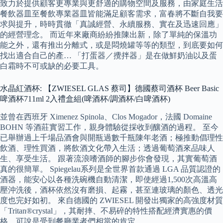
致力於提供顧客更專業與更舒適的購物空間及服務，由家庭生活
餐飲器皿至餐飲專業器皿皆能滿足顧客需求，富春將不斷自我要
求與提升，時時貫徹「真誠經營、永續服務、實在及迅速回應」
的經營理念。 而近年來廠商紛紛推陳出新，除了單純的保溫功
能之外，還有推出分離式，或是悶燒罐等等的類型，到底要如何
找出適合自己的產… 「打蛋器／攪拌器」是在做鮮奶油以及蛋
白霜時不可或缺的必要工具。
水晶紅酒杯: 【ZWIESEL GLAS 蔡司】德國蔡司酒杯 Beer Basic
啤酒杯711ml 2入禮盒組(啤酒杯/調酒杯/白啤酒杯)
並曾在西班牙 Ximenez Spinola、Clos Mogador，法國 Domaine
BOHN 等酒莊實習工作，親身體驗從採收到釀酒的過程。 至今
已舉辦過上千場品酒會與開瓶過數千瓶陳年老酒；極推動倡理性
飲酒、理性買酒，將飲酒文化帶入生活；透過葡萄酒來品味人
生、享受生活。 跟著流浪嗜酒師的腳步你會發現，其實葡萄酒
真的很簡單。 Spiegelau系列是全世界首款通過 LGA 品質認證的
酒器，能安心以各種洗碗機自動清潔，即使經過1,500次高溫高
壓沖洗後，酒杯依然沒有磨損、起霧，甚至連玻璃的顏色、透光
度也完好如初。 來自德國的 ZWIESEL 開發出獨家的高強度材質
「Tritan®crystal」，其耐摔、不易碎的特性搭配經濟實惠的價
格，可說是受到餐廳業者們相當的肯定。