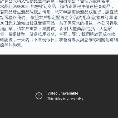
計算公式納入性價比進行調整，給出最公平合理的最終名單。
水晶紅酒杯2026 如您收到商品，請依正常程序儘速檢查商品，
若商品發生新品瑕疵之情形，您可申請更換新品或退貨，請直接
點選聯絡我們。 依照客戶指定配送之商品(約配商品)接獲訂單逾
30日您未通知出貨及受領商品，為了保障您的權益，本公司得取
消訂單，請客戶重新下單購買。 針對大型商品(包括：大型家
電、傢俱牀墊、健身按摩器材、車類…等)，我們將於完成收款
確認後，一天內〈不含例假日〉將會有專人與您確認相關配送細
節等的聯繫。