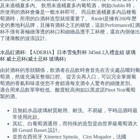
及未過桶夏多內。 飲用未過桶夏多內葡萄酒，例如chablis 時，
所使用的酒杯會像是一般水杯即可。 而品飲過桶夏多內品種葡
萄酒時，所用的白酒杯造型就很重要了。 Riedel是擁有260年歷
史的奧地利品牌，且擁有酒杯之王的稱號，這款Performance紅酒
杯不僅有著極緻薄透的杯口和細緻晶透手工杯梗，還在內側做出
了漣漪般的波浪設計。
水晶紅酒杯: 【ADERIA】日本雪兔對杯 345ml 2入禮盒組 玻璃
杯 威士忌杯(威士忌杯 玻璃杯)
由於酒杯的形狀關係，飲酒者在品飲時會首先在舌尖處品嚐到葡
萄酒，然後充滿至整個口腔。 從舌尖再入口，可以完全掌握葡
萄酒的香氣和味道使您不會錯過每支酒令人驚奇的細微差別。
適合用來品飲單寧較低、酸度較高例如以黑皮諾Pinot Noir葡萄
製的酒。
且無鉛水晶玻璃材質耐用、耐洗、不易破，平時品酒時最
常使用此款。
其紅、白葡萄酒通用，而特殊的造型是由世界級葡萄酒大
師 Gerard Basset 設計。
並曾在西班牙 Ximenez Spinola、Clos Mogador，法國