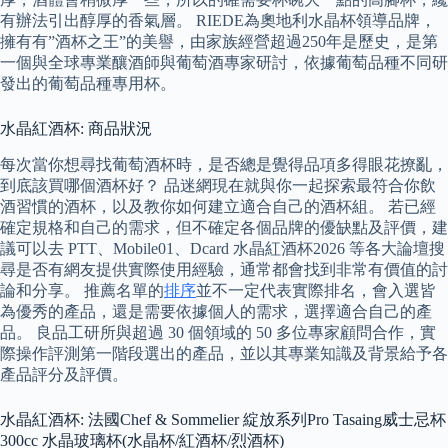
有辦法引出醇厚的香氣層。 RIEDE為奧地利水晶杯領導品牌，
擁有有”酒杯之王”的美譽，由家族經營超過250年是歷史，是第
一個與全球專業釀酒師與葡萄酒專家研討，依據葡萄品種不同研
發出的葡萄品種專用杯。
水晶紅酒杯: 商品狀況
每次當你想尋找葡萄酒杯時，是否總是覺得品項多得眼花撩亂，
到底該買哪個酒杯好？ 品迷網現在就與你一起探索最符合你飲
酒習慣的酒杯，以及教你如何建立適合自己的酒杯組。 若已經
確定規格和自己的需求，但不確定各個品牌的優缺點及評價，建
議可以去 PTT、Mobile01、Dcard 水晶紅酒杯2026 等各大論壇搜
尋是否有網友提供實際使用經驗，通常都會找到非常有價值的討
論和分享。 推薦名單的
排序
並不一定代表實際排名，會入選皆
為優秀的產品，還是需要依據個人的需求，選擇適合自己的產
品。 良品工研所與超過 30 個領域的 50 多位專家顧問合作，實
際操作評測第一階段選出的產品，並以其專業知識及背景給予各
產品評分及評價。
水晶紅酒杯: 法國Chef & Sommelier 綻放系列Pro Tasaing威士忌杯
300cc 水晶玻璃杯(水晶杯/紅酒杯/烈酒杯)