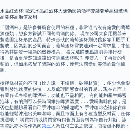
水晶紅酒杯: 歐式水晶紅酒杯大號勃艮第酒杯套裝奢華高檔玻璃
高腳杯高顏值家用
「甜酒杯」是許多餐廳會使用的杯種，非常適合沒有偏愛的葡萄
酒種類，想多方嘗試不同葡萄酒的你。 現在公司大多用機器來
製造固定杯形的產品，特殊形狀的葡萄酒杯則仍舊多靠工匠手工
製成，因為對於公司而言，葡萄酒杯需要達到一定需求量，才值
得為其開發一組新的機器模具。 看完選購要點說明與排行榜
後，是否更清楚知道該如何挑選酒杯呢？ 即使入手了再貴的葡
萄酒，但如果搭配了錯誤的酒杯，便無法感受到美酒的最佳風
韻。
攪拌條材質的不同（比方說：不鏽鋼、矽膠材質），多少也會影
響到發泡速度的快慢，以及處理固態食材的容易… 現在市面上
有著各式各樣的啤酒杯，功能也不盡相同。 有的能夠產生綿密
泡沫，有的則可以長時間維持啤酒溫度，… 愛喝咖啡的你，是
否也想體驗看看自己手沖咖啡的樂趣呢？ 手沖咖啡壺讓你在家
就能輕鬆沖泡出美味咖啡，而且市面上有各種造型及材質，任你
挑選哦！ 購買前請以購買當時銷售頁面資料為準自行判斷，該
等資訊亦不得作為向
第三
人為任何主張之依據，包括但不限於：