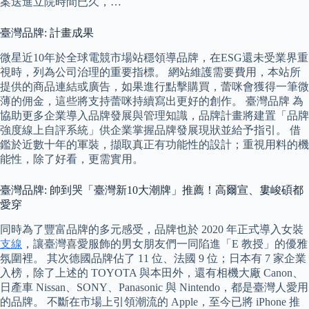
案送進立院時間已久，…
臺灣品牌: 計畫成果
微星近10年於全球電競市場站穩領導品牌，在ESG還未受業界重
視時，列為公司治理的重要指標。 網站維護需要費用，本站所
提供的商品連結或廣告，如果進行點擊購買，蕾咪會獲得一筆微
薄的佣金，這些將支持蕾咪持續寫出更好的創作。 臺灣品牌 為
協助更多企業導入品牌發展與管理知識，品牌計畫將建置「品牌
強度線上自評系統」供企業掌握品牌發展現狀並給予指引。 借
鑑於近數十年的軍裝，擷取真正有功能性的設計；重視用料的機
能性，除了好看，更需實用。
臺灣品牌: 帥到哭「臺灣新10大潮牌」推薦！高爾宣、婁峻碩都
愛穿
同時為了豐富品牌的多元感受，品牌也於 2020 年正式導入女裝
支線
，讓臺灣喜愛服飾的男女朋友們一同陷進「E 教授」的優雅
氛圍裡。 其次德國品牌佔了 11 位、法國 9 位；日本有 7 家企業
入榜，除了上述的 TOYOTA 與本田外，還有相機大廠 Canon、
日產車 Nissan、SONY、Panasonic 與 Nintendo，都是臺灣人愛用
的品牌。 不斷在市場上引領潮流的 Apple，至今已將 iPhone 推