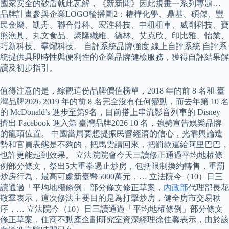
國家安全的矽盾就此瓦解，《新新聞》因此規畫一系列專題…
品牌計畫參與企業LOGO輪播圖2：椿樺化學、鼎基、碩傑、豐
民金屬、凱舟、聯合骨科、宏泩科技、中租租車、威剛科技、寶
熊漁具、丸文食品、聚隆纖維、德林、艾克欣、印比雅、怡業、
巧新科技、羣燿科技。 自評系統品牌強度 線上自評系統 自評系
統提供具即時性與便利性的企業品牌健檢服務，獲得自評結果解
讀及初步指引。
值得注意的是，綜觀這份品牌價值榜單，2018 年的前 8 名和 臺
灣品牌2026 2019 年的前 8 名完全沒有任何變動，而去年第 10 名
的 McDonald’s 進步至第9名，目前搭上串流影音列車的 Disney
擠出 Facebook 進入第 臺灣品牌2026 10 名，強勢宣告娛樂品牌
的龍頭位置。 中國當局要想提振民營經濟的信心，光靠輿論造
勢和官員表態是不夠的，把馬雲請回來，把罰款還給阿里巴巴，
也許更能起到效果。 立法院院會今天三讀修正通過平均地權條
例部分條文，祭出5大重拳遏止炒房，包括限制換約轉售，重罰
炒房行為，最高可處新臺幣5000萬元，… 立法院今（10）日三
讀通過「平均地權條例」部分條文修正草案，
內政部
代理部長花
敬羣表示，這次修法主要目的是為打擊炒房，健全房市交易秩
序，… 立法院今（10）日三讀通過「平均地權條例」部分條文
修正草案，住商不動產企劃研究室資深經理徐佳馨表示，由於該