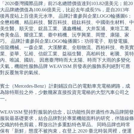
「2020臺灣國際品牌」前25名總體價值達到103.82億美元；前20
大品牌總價值為100.66億美元，比起去年成長5%，是自2013年
後再度站上百億美元水準。 品牌計畫參與企業LOGO輪播圖6：
全懋精機、精品科技、醫百科技、鐿鈦科技、中國衛生材料、中
美生醫、順天堂、鋐昌工業、邁鑫機械、大井泵浦、東培工業、
奇美食品、耀億工業、臺中精機、沅亨興業、岡豐、康陽、家
巧。 品牌計畫參與企業LOGO輪播圖5：功得電子、順發電腦、
佰龍機械、一森企業、大漢酵素、全順物流、西柏科技、奇美實
業、姿華、弘裕、信鋐工業、益福生醫、高柏科技、彬騰、英特
內、唯誠、國紡。 因應臺灣時而大太陽、時而下大雨的多變化
天氣，機能性服飾品牌 WEAVISM 所發表的服飾系列絕對可應
對反覆無常的氣候。
賓士（Mercedes-Benz）計劃鋪設自己的電動車充電樁網路，成
為除特斯拉之外，少數幾家直接投資充電樁的大型汽車公司之
一。
WEAVISM 堅持對服裝的信念，以功能性與舒適性作為品牌開發
服裝最基礎要求，結合品牌對於專業機能面料的研究，伴隨線條
交織的特色剪裁，釋放出許多重點特色單品。 同時品牌也時常
保有「新鮮」態度不被拘束，在登上 2020 臺北時裝周裡，便運