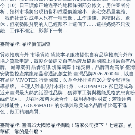
今（10）日三讀修正通過平均地權條例部分條文，房仲業者分
析，預料市場將出現預售和成屋價差縮小、豪宅交易量萎縮、…
「我們社會對成年人只有一種想像，工作賺錢、累積財富、退
休，但弱勢跟貧窮的人已經跟不上這個了……這些媽媽不只沒
錢、工作不穩定、影響下一餐…
臺灣品牌: 品牌價值調查
貸款推廣海外 市場貸款 貸款本項服務提供自有品牌推廣海外市
場之貸款申請，鼓勵企業建立自有品牌及協助國際上推廣自有品
牌。 輔導案例 晶睿通訊 辨識國際市場契機，品牌再創高峯 臺灣
安防監控產業龍頭晶睿通訊創立於 臺灣品牌2026 2000 年，以自
有品牌 VIVOTEK 行銷國際，久為全球排名前20之安全監控領
導品牌。 主理人雖非設計本科出身，GOOPiMADE 卻已經成為
近來臺灣最火熱的話題性品牌，獲得軍工裝與機能風格的忠實粉
絲們認可。 與在地布料大廠合作，採用專利性材質；若論用料
與機能性，GOOPiMADE 的水準與歐美知名品牌相比毫不遜
色，做工精細高質。
臺灣品牌: 臺灣25大國際品牌揭曉！這家公司擠下「七連霸」的
華碩，靠的是什麼？