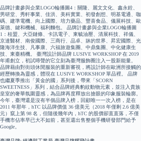
品牌計畫參與企業LOGO輪播圖4：關隆、麗文文化、鑫永銓、
男研堂、秀軒事業、佳洪、美科實業、初發創想、明基電通、咖
碼、建準電機、向上國際、培力藥品、豐喜食品、儀展科技、歐
萊德、鍵和機械、福利麵包。 品牌計畫參與企業LOGO輪播圖
1：桂盟、大亞鏈條、卡訊電子、東毓油壓、清展科技、祥儀、
京達醫材、南俊國際、三商行、品卓、牀的世界、昇宏國際、光
隆海洋生技、凡事康、六福旅遊集團、中鼎集團、中化健康生
技、東臺精機。 臺灣設計師品牌 LUSIVE WORKSHOP 在 2019
年甫創立，初試啼聲的它立刻為臺灣服飾圈注入一股新能量。
品牌藉由對街頭休閒服裝的重新審視，將設計師在歐洲所接觸的
經歷轉換為靈感，體現在 LUSIVE WORKSHOP 單品裡。 品牌
也繼夏季推出「黃金的國」系列後，帶來「SCORN
SWEETNESS」系列，結合品牌經典豹紋動物元素，並注入貴族
皇室的奢華氛圍靈感，為品牌再度釋放出搶眼的印象服裝輪廓。
今年，臺灣還是沒有半個品牌入榜，回顧唯一一次入榜，是在
2011 年那年，hTC 以品牌價值 36 億美元（2018 年僅剩 2.6 億美
元）竄上第 98 名，但隨後幾年內，hTC 的股價卻直直落，不僅
手機市佔率早已大不如前，甚至還出售整個手機研發部門給予
Google。
臺灣品牌: 經濟部工業局-臺灣品牌耀飛計畫