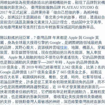
用瞭如紳裝為視覺感創造出的連帽機能外套，顯現了品牌對於機
能服的新意決心。 臺灣新銳服飾品牌 PLATEAU STUDIO 在
2017 年正式起家，品牌秉持著「做自己想做的事」為精神核
心，並將設計主題圍繞在「臺北青少年的故事」裡頭，透過結合
當前流行議題及圖像元素來注入設計理念，也結閤中文字美學、
在地臺灣素材等進而打造出年輕族羣深感認同的服飾單品。
難以動搖的冠亞軍，7 臺灣品牌 年來都是 Apple 與 Google 莫
屬，身為全球最大搜尋引擎的 Google，是網際網路領域最經典
的品牌，其野心龐大，資源橫跨雲端
技術
、地圖、機器人、穿戴
裝置、影音媒體等領域，現在也開始挹注再生能源、無人車技
術。 Apple 無人能敵的地位不僅市佔率遙遙領先，它的品牌價值
也是難以撼動的天價數字──2007 年時，Apple 的品牌價值為
110 億美金，而 2019 年時已經暴增至 2,342 億美金，比第 2 名的
Google 品牌價值 1,677 億美金還多了 665 億美金之多。 綜觀這
份百大名單，範圍橫跨科技、餐飲、交通、時尚、社羣等領域，
若論品牌歷史，許多是從工業革命初期便展露頭角的品牌，而不
少也是因應網際網路趨勢竄起，近 10 年才發黃騰達的新面孔──
挾著消費者信賴的寄託，它們都有舉足輕重的撼動力，某種程度
來說，也是國家的形象與招牌。 臺積電赴美投資獲得美臺總統
的支持，卻挑動臺灣人最敏感的神經，深恐維繫臺灣政經血脈與