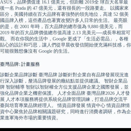
ASUS，品牌價值達 16.1 億美元，但距離 2019全 球百大名單最
後一名 Prada 的 47 億美元，還有很長的一段路要走。 以國家來
區分，美國持續在百大品牌有著強勢的領先地位，高達 52 個美
國品牌入榜，這些產品也著實改變許多人日常的生活。 最亮眼
的是，在 2001 年時，百大品牌的總市值為 9,880 億美元，而
2019 年的百大品牌價值總市值高達 2.13 兆美元──成長率相當可
觀。 而在你我的生活中，Google 更成了「生活必需品」，各種
貼心的設計和巧思，讓人們從早晨收發信開始便充滿科技感，你
可能很難想像沒有 Google 的生活。
臺灣品牌: 計畫服務
診斷企業品牌診斷 臺灣品牌 診斷針對企業自有品牌發展現況進
行深入診斷，釐清品牌發展的癥結點並提供建議。 智財企業品
牌 智財輔導 智財以智財權全方位支援品牌企業之國際發展，並
強化品牌企業之機密保護。 人才全面品牌 臺灣品牌2026 人才發
展 人才本項服務將提供系統化品牌管理訓練，打造品牌交流平
臺與培育專業品牌經理人。 情資品牌發展 情資中心 情資品牌情
資中心聚焦於品牌相關議題研究，同時進行消費者調研，作為企
業進軍海外市場的重要情資。