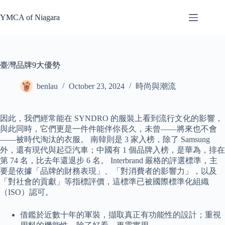
Skip
to
YMCA of Niagara
content
臺灣品牌9大優勢
benlau
October 23, 2024
時尚與潮流
因此，我們經常能在 SYNDRO 的服裝上看到流行文化的影響，
與此同時，它們更是一件件能伴你長久，未曾——將來也不會
——被時代淘汰的衣服。 南韓則是 3 家入榜，除了 Samsung
外，還有現代與起亞汽車；中國有 1 個品牌入榜，是華為，排在
第 74 名，比去年還退步 6 名。 Interbrand 嚴格的評選標準，主
要是依據「品牌的財務表現」、「對消費者的影響力」，以及
「對社會的貢獻」等指標評價，這標準已被國際標準化組織
（ISO）認可。
借鑑於近數十年的軍裝，擷取真正有功能性的設計；重視