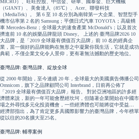
MICRO）、旺旺控股、中信金、研華、國泰金、巨大機械
（GIANT）、美食達人（85℃）、Acer、聯發科技
（MediaTek）。 第 6 至 10 名分別為南韓第一大企業、智慧型手
機市佔率第 2 名的 Samsung；平價日式汽車 TOYOTA；高級轎
車 Mercedes-Benz；全球最大的速食產業 McDonald’s；以及首次
擠進前 10 名的娛樂品牌龍頭 Disney。 上述的 臺灣品牌2026 10
大品牌，是「2019 全球最有價值百大品牌」前 10 名的經典企
業，當一個好的品牌能夠在無形之中凝聚你我生活，它就是成功
典範，不僅企業文化令人景仰，更有著無法撼動的歷史地位。
臺灣品牌: 臺灣品牌、綻放全球
從 2000 年開始，至今連續 20 年，全球最大的美國廣告傳播公司
Omnicom，旗下之品牌顧問公司 Interbrand，日前再公佈了
「2019 全球最有價值百大品牌」報告。 對於亞洲地區的許多經
濟體來說，新的一年可能會歷經坎坷，但隨著企業開始在中國市
場之外尋找多元化投資機會，一些經濟體也可能將從中受益…
經濟部指出，為了肯定更多具國際影響力的臺灣品牌，今年榜單
從以往的20名擴大至25名。
臺灣品牌: 輔導案例