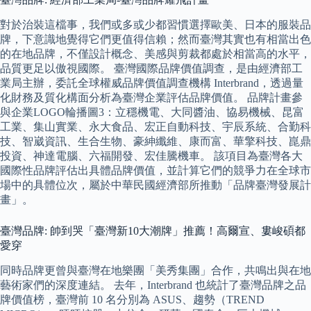
對於治裝這檔事，我們或多或少都習慣選擇歐美、日本的服裝品
牌，下意識地覺得它們更值得信賴；然而臺灣其實也有相當出色
的在地品牌，不僅設計概念、美感與剪裁都處於相當高的水平，
品質更足以傲視國際。 臺灣國際品牌價值調查，是由經濟部工
業局主辦，委託全球權威品牌價值調查機構 Interbrand，透過量
化財務及質化構面分析為臺灣企業評估品牌價值。 品牌計畫參
與企業LOGO輪播圖3：立穩機電、大同醬油、協易機械、昆富
工業、集山實業、永大食品、宏正自動科技、宇辰系統、合勤科
技、智崴資訊、生合生物、豪紳纖維、康而富、華擎科技、崑鼎
投資、神達電腦、六福開發、宏佳騰機車。 該項目為臺灣各大
國際性品牌評估出具體品牌價值，並計算它們的競爭力在全球市
場中的具體位次，屬於中華民國經濟部所推動「品牌臺灣發展計
畫」。
臺灣品牌: 帥到哭「臺灣新10大潮牌」推薦！高爾宣、婁峻碩都
愛穿
同時品牌更曾與臺灣在地樂團「美秀集團」合作，共鳴出與在地
藝術家們的深度連結。 去年，Interbrand 也統計了臺灣品牌之品
牌價值榜，臺灣前 10 名分別為 ASUS、趨勢（TREND