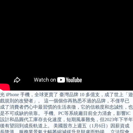
光 iPhone 手機，全球更賣了 臺灣品牌 10 多億支，成了世上「遊
戲規則的改變者」。 這一個個你再熟悉不過的品牌，不僅早已
成了消費者們心中最習慣的生活表徵，它的信賴度和忠誠性，也
是不可或缺的依靠。 手機、PC等系統廠目前全力清倉，影響IC
設計和晶圓代工庫存去化速度，短期風暴難免，但2023年下半年
後有望回到成長軌道上。 美國股市上週五（1月6日）因薪資成
長降溫、服務業景氣大幅萎縮減緩升息疑慮而勁揚。 立法院會