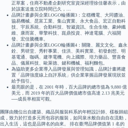
正草案，住商不動產企劃研究室資深經理徐佳馨表示，由
於該案送進立院時間已久，…
品牌計畫參與企業LOGO輪播圖3：立穩機電、大同醬油、
協易機械、昆富工業、集山實業、永大食品、宏正自動科
技、宇辰系統、合勤科技、智崴資訊、生合生物、豪紳纖
維、康而富、華擎科技、崑鼎投資、神達電腦、六福開
發、宏佳騰機車。
品牌計畫參與企業LOGO輪播圖4：關隆、麗文文化、鑫永
銓、男研堂、秀軒事業、佳洪、美科實業、初發創想、明
基電通、咖碼、建準電機、向上國際、培力藥品、豐喜食
品、儀展科技、歐萊德、鍵和機械、福利麵包。
為協助更多企業導入品牌發展與管理知識，品牌計畫將建
置「品牌強度線上自評系統」供企業掌握品牌發展現狀並
給予指引。
最亮眼的是，在 2001 年時，百大品牌的總市值為 9,880 億
美元，而 2019 年的百大品牌價值總市值高達 2.13 兆美元
──成長率相當可觀。
團隊由幾位出自建築、織品與服裝科系的年輕設計師、樣板師組
成，致力於打造多元而包容的服裝，如同泉水般自由自在流動，
出入生活，這也是品牌名的由來。 排在臺灣品牌價值第 1 名的