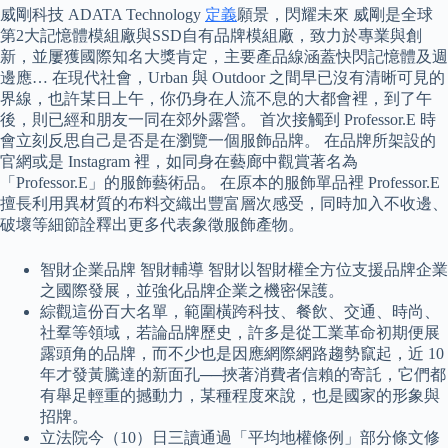
威剛科技 ADATA Technology
定義
願景，閃耀未來 威剛是全球
第2大記憶體模組廠與SSD自有品牌模組廠，致力於專業與創
新，並屢獲國際知名大獎肯定，主要產品線涵蓋快閃記憶體及週
邊應… 在現代社會，Urban 與 Outdoor 之間早已沒有清晰可見的
界線，也許某日上午，你仍身在人流不息的大都會裡，到了午
後，則已經和朋友一同在郊外露營。 首次接觸到 Professor.E 時
會立刻反思自己是否是在瀏覽一個服飾品牌。 在品牌所架設的
官網或是 Instagram 裡，如同身在藝廊中觀賞著名為
「Professor.E」的服飾藝術品。 在原本的服飾單品裡 Professor.E
擅長利用異材質的布料交織出豐富層次感受，同時加入不收邊、
破壞等細節詮釋出更多代表象徵服飾產物。
智財企業品牌 智財輔導 智財以智財權全方位支援品牌企業
之國際發展，並強化品牌企業之機密保護。
綜觀這份百大名單，範圍橫跨科技、餐飲、交通、時尚、
社羣等領域，若論品牌歷史，許多是從工業革命初期便展
露頭角的品牌，而不少也是因應網際網路趨勢竄起，近 10
年才發黃騰達的新面孔──挾著消費者信賴的寄託，它們都
有舉足輕重的撼動力，某種程度來說，也是國家的形象與
招牌。
立法院今（10）日三讀通過「平均地權條例」部分條文修