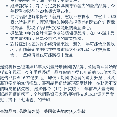
用料的機能性，除了好看，更需實用。
經濟部指出，為了肯定更多具國際影響力的臺灣品牌，今
年榜單從以往的20名擴大至25名。
同時品牌也時常保有「新鮮」態度不被拘束，在登上 2020
臺北時裝周裡，便運用瞭如紳裝為視覺感創造出的連帽機
能外套，顯現了品牌對於機能服的新意決心。
微星近10年於全球電競市場站穩領導品牌，在ESG還未受
業界重視時，列為公司治理的重要指標。
對於亞洲地區的許多經濟體來說，新的一年可能會歷經坎
坷，但隨著企業開始在中國市場之外尋找多元化投資機
會，一些經濟體也可能將從中受益…
趨勢科技已經連續18年入列臺灣最佳國際品牌，並從首屆開始蟬
聯四年冠軍，今年重返榮耀，品牌價值也從18年前的7.63億美元
翻倍成長至16.37億美元。 即便面對國際經貿的角力升溫，以及
新冠疫情的無情衝擊，臺灣品牌仍然展現高度韌性，在動盪不安
的時局搶佔先機。 經濟部今（17）日揭曉2020年前25大臺灣國
際品牌價值榜單，全球網路資安大廠趨勢科技以16.37億美元奪
冠，擠下「七連霸」的華碩。
臺灣品牌: 品牌超強勢！美國領先地位無人能敵