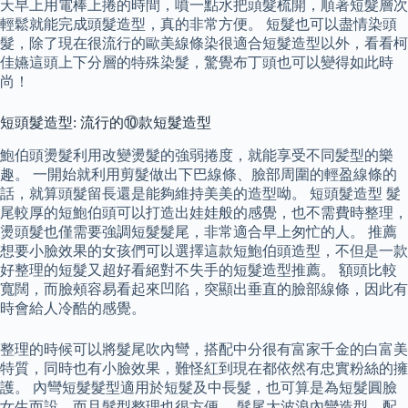
天早上用電棒上捲的時間，噴一點水把頭髮梳開，順著短髮層次
輕鬆就能完成頭髮造型，真的非常方便。 短髮也可以盡情染頭
髮，除了現在很流行的歐美線條染很適合短髮造型以外，看看柯
佳嬿這頭上下分層的特殊染髮，驚覺布丁頭也可以變得如此時
尚！
短頭髮造型: 流行的⑩款短髮造型
鮑伯頭燙髮利用改變燙髮的強弱捲度，就能享受不同髪型的樂
趣。 一開始就利用剪髮做出下巴線條、臉部周圍的輕盈線條的
話，就算頭髮留長還是能夠維持美美的造型呦。 短頭髮造型 髮
尾較厚的短鮑伯頭可以打造出娃娃般的感覺，也不需費時整理，
燙頭髮也僅需要強調短髮髮尾，非常適合早上匆忙的人。 推薦
想要小臉效果的女孩們可以選擇這款短鮑伯頭造型，不但是一款
好整理的短髮又超好看絕對不失手的短髮造型推薦。 額頭比較
寬闊，而臉頰容易看起來凹陷，突顯出垂直的臉部線條，因此有
時會給人冷酷的感覺。
整理的時候可以將髮尾吹內彎，搭配中分很有富家千金的白富美
特質，同時也有小臉效果，難怪紅到現在都依然有忠實粉絲的擁
護。 內彎短髮髮型適用於短髮及中長髮，也可算是為短髮圓臉
女生而設，而且髮型整理也很方便。 髮尾大波浪內彎造型，配