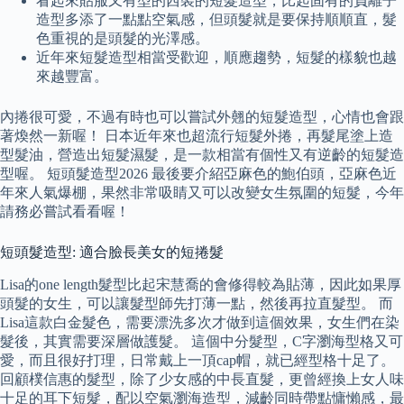
看起來貼服又有型的西裝的短髮造型，比起固有的負離子
造型多添了一點點空氣感，但頭髮就是要保持順順直，髮
色重視的是頭髮的光澤感。
近年來短髮造型相當受歡迎，順應趨勢，短髮的樣貌也越
來越豐富。
內捲很可愛，不過有時也可以嘗試外翹的短髮造型，心情也會跟
著煥然一新喔！ 日本近年來也超流行短髮外捲，再髮尾塗上造
型髮油，營造出短髮濕髮，是一款相當有個性又有逆齡的短髮造
型喔。 短頭髮造型2026 最後要介紹亞麻色的鮑伯頭，亞麻色近
年來人氣爆棚，果然非常吸睛又可以改變女生氛圍的短髮，今年
請務必嘗試看看喔！
短頭髮造型: 適合臉長美女的短捲髮
Lisa的one length髮型比起宋慧喬的會修得較為貼薄，因此如果厚
頭髮的女生，可以讓髮型師先打薄一點，然後再拉直髮型。 而
Lisa這款白金髮色，需要漂洗多次才做到這個效果，女生們在染
髮後，其實需要深層做護髮。 這個中分髮型，C字瀏海型格又可
愛，而且很好打理，日常戴上一頂cap帽，就已經型格十足了。
回顧樸信惠的髮型，除了少女感的中長直髮，更曾經換上女人味
十足的耳下短髮，配以空氣瀏海造型，減齡同時帶點慵懶感，最