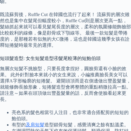
驗。
既流蘇剪後，Ruffle Cut 在韓國也流行了起來！ 流蘇剪的層次雖
然也是集中在髮尾但幅度較小，Ruffle Cut則是層次更高一點，
髮絲抓起來就可以看見髮尾長度的層次，柔和的氛圍修能飾臉部
比較銳利的線條，像是顴骨或下顎線等。 最後一款短髮是帶捲
度的，是那種若有似無的大C微捲，這也是韓國這幾季女孩在詮
釋短捲髮時最常見的選擇。
短頭髮造型: 女生短髮造型④髮尾較薄的短鮑伯頭
無層次短髮不挑臉型，只要長度拿捏好，圓臉剪還有小臉的效
果。 此外針對臉本來就小的女生來說，小編推薦臉長美女可以
選擇A字形輪廓的短捲髮。 避開頭頂而是在側邊做出豐盈髮量，
就能修飾長臉形象，短捲髮造型會將整體的重點稍微拉高一點。
請注意～如果在頭頂做出豐盈髮量的話，反而會使臉看起來更
長。
亮色系的髮色相當引人注目，也非常適合搭配剪的短短的
鮑伯頭。
有型的
及肩短髮
造型鎖骨短髮，感覺清爽之餘有點溫柔。
在潮濕悶熱的天氣下也有效保護頭髮，順滑保濕、防打結