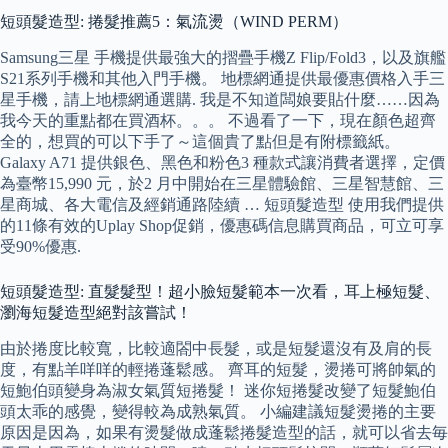
短頭髮造型: 捲髮推薦5：氣流燙（WIND PERM）
Samsung三星 手機提供最強大的摺疊手機Z Flip/Fold3，以及旗艦
S21系列手機和其他入門手機。 地標網通提供最優惠價格入手三
星手機，請上地標網通選購. 我是不知道闆娘要貼什麼……因為
我今天的重點都在買酒杯。。。 不過看了一下，現在顏色超齊
全的，想買的可以下手了～這個貴了點但是有附標籤紙。
Galaxy A71 提供銀色、黑色和粉色3 種款式讓消費者選擇，定價
為臺幣15,990 元，於2 月中開始在三星體驗館、三星智慧館、三
星商城、各大電信及經銷通路陸續 … 短頭髮造型 使用我們提供
的11條有效的Uplay Shop促銷，優惠碼信息購買商品，可立可享
受90%優惠.
短頭髮造型: 直髮髮型！超小臉短髮範本一次看，耳上極短髮、
瀏海短髮造型絕對該嘗試！
由於捲度比較寬，比較適閤中長髮，或是短髮還沒有及肩的長
度，有點羊咩咩的輕捲蓬鬆感。 齊耳的短髮，燙捲可將帥氣的
短鮑伯頭變身為淑女氣質短捲髮！ 迷你短捲髮改變了短髮鮑伯
頭太乖的感覺，變得較為成熟氣質。 小編建議短髮燙捲的主要
原因是因為，如果有燙髮做成蓬鬆捲髮造型的話，就可以省去毎