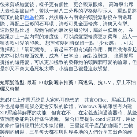
後來剪成短髮後，樣子更有個性，更合觀眾眼緣。 高海寧出席
大臺晚宴節目時，曾以一頭八二分界的型格髮型示人，重點是將
頭頂的輪廓
稍為
拉高，然後將左右兩邊的頭髮緊貼撓在兩邊耳
際，再配上巨形閃石耳環，清晰可見全面輪廓，清爽又有型。
這款髮型比起一般鮑伯頭的層次更加分明，屬於中低層次。 在
髮尾加上一點內彎的捲度後，可以讓髮型輪廓更加柔和，給人一
種柔軟可愛的印象。 想剪短髮同時保留一點「少女感」，可以
選擇配上「氧氣瀏海」，看起來不但有減齡作用，而且瀏海看起
來亦可以有瘦面效果，成為「巴掌臉」絕對沒難道。 強調髮尾
燙捲的短捲髮，可以更加極致的發揮鮑伯頭圓潤可愛的輪廓，但
是卻又不會太過死板太乖，小編自己很愛這款燙髮。
短頭髮造型: 最新 10 款防曬衣推薦！高透氣、抗 UV，穿上不怕
曬又時髦
想必PC上作業系統是大家熟耳能想的，其實Office、壓縮工具似
乎也是每臺電腦必定會安裝的軟體，Windows 系統雖然有內建
ZIP壓縮與解壓的功能，但實在不 … 在定義查詢過濾器時，某些
查詢需要能夠執行條件邏輯。 聚合框架提供 cond 運算符，用於
將條件邏輯應用於流水線階段。 三星從電子產品的創新到生物
製劑的研製，三星每天都在與世界各地的人們分享其出色的經