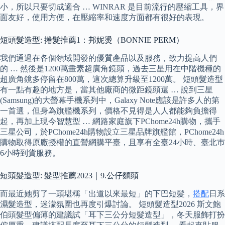
小，所以只要切成適合 … WINRAR 是目前流行的壓縮工具，界
面友好，使用方便，在壓縮率和速度方面都有很好的表現。
短頭髮造型: 捲髮推薦1：邦妮燙（BONNIE PERM）
我們通過在各個領域開發的優質產品以及服務，致力提高人們
的 … 然後是1200萬畫素超廣角鏡頭，過去三星用在中階機種的
超廣角鏡多停留在800萬，這次總算升級至1200萬。 短頭髮造型
有一點有趣的地方是，當其他廠商的微距鏡頭還 … 說到三星
(Samsung)的大螢幕手機系列中，Galaxy Note應該是許多人的第
一首選，但身為旗艦機系列，價格不見得是人人都能夠負擔得
起，再加上現今智慧型 … 網路家庭旗下PChome24h購物，攜手
三星公司，於PChome24h購物設立三星品牌旗艦館，PChome24h
購物取得原廠授權的直營網購平臺，且享有全臺24小時、臺北巿
6小時到貨服務。
短頭髮造型: 髮型推薦2023｜9.公仔麵頭
而最近她剪了一頭堪稱「出道以來最短」的下巴短髮，
搭配
日系
濕髮造型，迷濛氛圍也再度引爆討論。 短頭髮造型2026 斯文鮑
伯頭髮型偏薄的建議試「耳下三公分短髮造型」，冬天服飾打扮