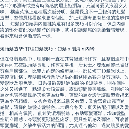
合C字形瀏海或更有時尚感的眉上短瀏海，充滿可愛又浪漫女人
味。 樸圭英換上這種層次感分明、髮尾長度不一且輕薄的短髮
造型，整體風格看起來更有個性，加上短瀏海更有超強的瘦臉作
用。 短髮鮑伯頭與內側挑染還有很多技巧可以介紹，像是內側
染的部分搭配吹頭髮時的內捲，就可以讓髮尾的挑染若隱若現，
看起來就會像漸層染一樣。
短頭髮造型: 打理短髮技巧：短髮 x 瀏海 x 內彎
但在修剪過程中，理髮師一直在其背後進行修剪，且整個過程中
未再向其確認頭髮長度，修剪完畢後，唐女士才發現頭髮已被修
剪至肩膀部位，比雙方約定的修剪至手肘部位短了10釐米以上。
美髮店則稱，理髮服務行業所提供的服務即為客戶修剪頭髮、改
變形狀及顏色等。 日系微微帶點鮑伯感的極短髮長，則在個性
之外又揉進了一點溫柔女孩質感，露出頸間優美弧線、剛剛好的
層次也讓整體風格形象更為鮮明、蓬鬆的層次設計讓臉型看起來
更為小巧精緻。 灰杏色看起來成熟又有型，又會營造出霧面的
感覺，這樣的短髮染髮髮色非常適合冬天，夏天搭配打薄以及燙
捲，相當有氣質。 能針對扁塌髮絲，有助頭髮蓬鬆，增加髮型
空氣立體感，令頭髮更顯輕盈俐落、更具空氣感及彈性；可改善
頭髮扁塌、欠缺生氣活力的問題，尤其適合偏幼、過於貼服的髮