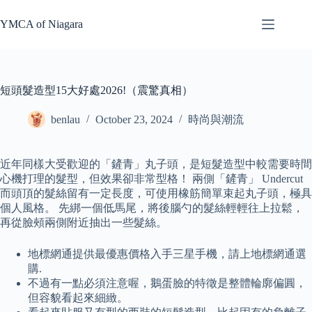
Skip
to
YMCA of Niagara
content
短頭髮造型15大好處2026!（震驚真相）
benlau
October 23, 2024
時尚與潮流
近年同樣大受歡迎的「鏟青」丸子頭，是短髮造型中較需要時間
心機打理的髮型，但效果卻非常型格！ 兩側「鏟青」 Undercut
而頭頂的髮絲留有一定長度，可使用橡筋簡單束起丸子頭，極具
個人風格。 先綁一個低馬尾，將後腦勺的髮絲輕輕往上拉鬆，
再從臉頰兩側附近抽出一些髮絲。
地標網通提供最優惠價格入手三星手機，請上地標網通選
購.
不過有一點必須注意喔，鵝蛋臉的特徵是整體輪廓偏圓，
但容貌看起來細緻。