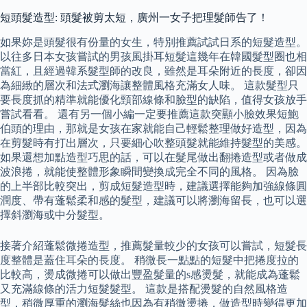
短頭髮造型: 頭髮被剪太短，廣州一女子把理髮師告了！
如果妳是頭髮很有份量的女生，特別推薦試試日系的短髮造型。
以往多日本女孩嘗試的男孩風掛耳短髮這幾年在韓國髮型圈也相
當紅，且經過韓系髮型師的改良，雖然是耳朵附近的長度，卻因
為細緻的層次和法式瀏海讓整體風格充滿女人味。 這款髮型只
要長度抓的精準就能優化頸部線條和臉型的缺陷，值得女孩放手
嘗試看看。 還有另一個小編一定要推薦這款突顯小臉效果短鮑
伯頭的理由，那就是女孩在家就能自己輕鬆整理做好造型，因為
在剪髮時有打出層次，只要細心吹整頭髮就能維持髮型的美感。
如果還想加點造型巧思的話，可以在髮尾做出翻捲造型或者做成
波浪捲，就能使整體形象瞬間變換成完全不同的風格。 因為臉
的上半部比較突出，剪成短髮造型時，建議選擇能夠加強線條圓
潤度、帶有蓬鬆柔和感的髮型，建議可以將瀏海留長，也可以選
擇斜瀏海或中分髮型。
接著介紹蓬鬆微捲造型，推薦髮量較少的女孩可以嘗試，短髮長
度整體是蓋住耳朵的長度。 稍微長一點點的短髮中把捲度拉的
比較高，燙成微捲可以做出豐盈髮量的s感燙髮，就能成為蓬鬆
又充滿線條的活力短髮髮型。 這款是搭配燙髮的自然風格造
型，稍微厚重的瀏海髮絲也因為有稍微燙捲，做造型時變得更加