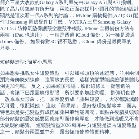
簡介三星大改款的Galaxy A系列率先由Galaxy A51與A71擔綱。
除了晶片與鏡頭有所升級，兩款正面都採用小圓孔的前鏡頭設計
顯然是這次新一代A系列的討論 … Myfone 購物提供[A71(5G) 配
件],[Samsung 周邊配件],[耳機． VXTRA 三星Samsung Galaxy
A71 5G 防摔氣墊保護殼空壓殼手機殼. IPhone 全機備份方法有
兩種（iPad 也適用），一種是透過 iCloud 備份，另一種是透過
iTunes 備份。 如果你對3C 很不熟悉，iCloud 備份是最簡單的，
只要 …
短頭髮造型: 簡單小馬尾
如果想要挑戰女生短髮造型，可以加強頭頂的蓬鬆感，並用兩側
瀏海修飾臉頰線條、強調臉的長度，這樣的髮型能讓臉部整體比
例更加勻稱。 反之，如果頭頂很塌，臉部線條又一覽無遺的
話，會讓下巴跟圓臉很顯眼，所以要多加註意喔。 劉佩玥也曾
一改乖乖女形象，把一頭長髮剪成「蘋果短髮」，大家都說減齡
又可愛，很配襯她！ 這款「蘋果頭」 是好整理短髮範本，而其
特色就是要把髮型剪成恍如蘋果般飽滿圓潤，重點在後腦及頭頭
部分頭髮的層次感要因應頭型而修剪厚度，才能做到溫暖又不會
太硬朗的感覺。 短頭髮造型2026 韓系中分短髮是復古短髮造型
之一，頭髮分兩區並中分，露出額頭使整體更精神。