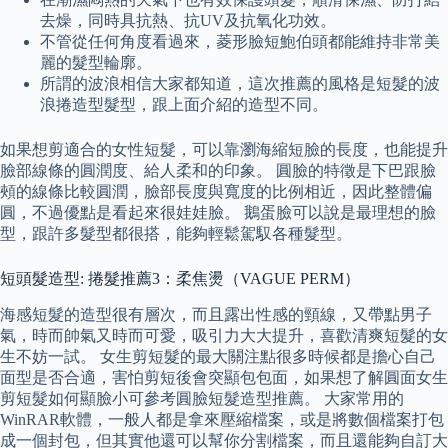
去燥，同時具抗熱、抗UV及抗氧化功效。
不管從任何角度看過來，菱形臉短鮑伯頭都能維持非常美
麗的髮型輪廓。
所謂的波浪相信大家都知道，這次推薦的風格是短髮的波
浪捲造型髮型，跟上面介紹的造型不同。
如果想剪適合的女性短髮，可以靠瀏海縮短臉的長度，也能提升
臉部線條的圓潤度、給人柔和的印象。 圓臉的特徵是下巴跟臉
頰的線條比較圓潤，臉部長度與寬度的比例相近，因此整體偏
圓，不過優點是看起來很娃娃臉。 鵝蛋臉可以說是最理想的臉
型，跟許多髮型都很搭，能夠輕鬆駕馭各種髮型。
短頭髮造型: 捲髮推薦3：柔焦燙（VAGUE PERM）
海感短髮的造型很有層次，而且露出性感的頸線，又帶點男子
氣，時而帥氣又時而可愛，吸引力大大提升，喜歡清爽短髮的女
生不妨一試。 女生剪短髮的最大關注點很多時候都是擔心自己
面型是否合適，害怕剪短後會突顯包包面，如果想了解圓面女生
剪短髮如何顯臉小可參考圓臉短髮造型推薦。 大家常用的
WinRAR軟體，一般人都是拿來壓縮檔案，或是將數個檔案打包
成一個封包，但其實他還可以幫你分割檔案，而且還能夠自訂大