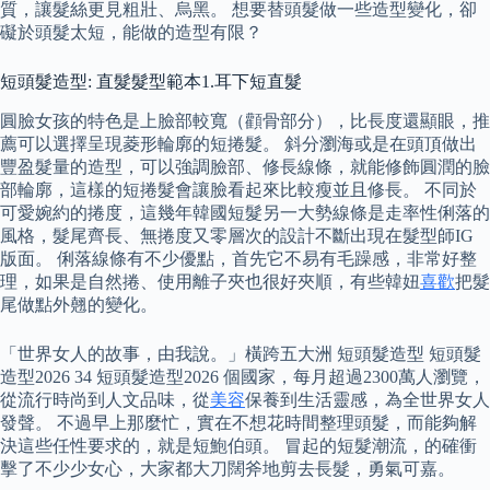
質，讓髮絲更見粗壯、烏黑。 想要替頭髮做一些造型變化，卻
礙於頭髮太短，能做的造型有限？
短頭髮造型: 直髮髮型範本1.耳下短直髮
圓臉女孩的特色是上臉部較寬（顴骨部分），比長度還顯眼，推
薦可以選擇呈現菱形輪廓的短捲髮。 斜分瀏海或是在頭頂做出
豐盈髮量的造型，可以強調臉部、修長線條，就能修飾圓潤的臉
部輪廓，這樣的短捲髮會讓臉看起來比較瘦並且修長。 不同於
可愛婉約的捲度，這幾年韓國短髮另一大勢線條是走率性俐落的
風格，髮尾齊長、無捲度又零層次的設計不斷出現在髮型師IG
版面。 俐落線條有不少優點，首先它不易有毛躁感，非常好整
理，如果是自然捲、使用離子夾也很好夾順，有些韓妞
喜歡
把髮
尾做點外翹的變化。
「世界女人的故事，由我說。」橫跨五大洲 短頭髮造型 短頭髮
造型2026 34 短頭髮造型2026 個國家，每月超過2300萬人瀏覽，
從流行時尚到人文品味，從
美容
保養到生活靈感，為全世界女人
發聲。 不過早上那麼忙，實在不想花時間整理頭髮，而能夠解
決這些任性要求的，就是短鮑伯頭。 冒起的短髮潮流，的確衝
擊了不少少女心，大家都大刀闊斧地剪去長髮，勇氣可嘉。