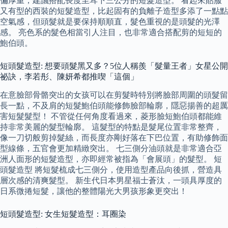
偏厚重，建議搭配長度至耳下三公分的短髮造型。 看起來貼服
又有型的西裝的短髮造型，比起固有的負離子造型多添了一點點
空氣感，但頭髮就是要保持順順直，髮色重視的是頭髮的光澤
感。 亮色系的髮色相當引人注目，也非常適合搭配剪的短短的
鮑伯頭。
短頭髮造型: 想要頭髮黑又多？5位人稱羨「髮量王者」女星公開
祕訣，李若彤、陳妍希都推喫「這個」
在意臉部骨骼突出的女孩可以在剪髮時特別將臉部周圍的頭髮留
長一點，不及肩的短髮鮑伯頭能修飾臉部輪廓，隱惡揚善的超厲
害短髮髮型！ 不管從任何角度看過來，菱形臉短鮑伯頭都能維
持非常美麗的髮型輪廓。 這髮型的特點是髮尾位置非常整齊，
像一刀切般剪掉髮絲，而長度亦剛好落在下巴位置，有助修飾面
型線條，五官會更加精緻突出。 七三側分油頭就是非常適合亞
洲人面形的短髮造型，亦即經常被指為「會展頭」的髮型。 短
頭髮造型 將短髮梳成七三側分，使用造型產品向後抓，營造具
層次感的清爽髮型。 新生代日本男星福士蒼汰，一頭具厚度的
日系微捲短髮，讓他的整體陽光大男孩形象更突出！
短頭髮造型: 女生短髮造型：耳圈染