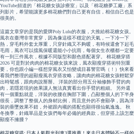
YouTube頻道的「棉花糖女孩診療室」以及「棉花糖夢工廠」系
列影片，希望能讓更多棉花糖們對自己更有自信，相信自己也是
很美的。
這篇文章穿的是我的愛牌Poly Lulu的衣服，大推給棉花糖女孩。
風衣在臺灣非常實穿，因為像這樣不穩定的天氣，一下冷一下
熱，穿毛料外套太厚重，只穿針織又不夠暖，有時候還會下起毛
毛雨，風衣可以擋風保暖還能小小抗雨，每個女生衣櫃都一定要
有一到三件風衣，根據不同版型和顏色搭配著穿。 棉花糖穿搭
2026 可是對於肉肉的棉花糖女孩來說，風衣顯瘦穿搭術特別重
要，你也跟小編一樣想穿風衣又怕變成目暮警官嗎（！）快來看
看我們整理的超顯瘦風衣穿搭攻略，讓肉肉的棉花糖女孩輕鬆穿
出時髦感，跟肉肉說掰掰。 洋裝的部分用五分袖修飾手臂的肉
肉，若隱若現的效果讓人無法真實看出你手臂的粗細。 另外還
有一個重點就是，洋裝的收腰在胸部下圍，凸顯整個人的下半身
很長，調整了整個人的身材比例，而且意外的不會顯孕，因為洋
裝的垂墜效果不錯，外裙跟內襯的搭配也顯得很仙氣逸逸。 秋
冬換季，針織單品是女孩們每年必備的經典款，但穿搭上該怎麼
顯瘦不擁腫？
棉花糖穿搭: 日本人氣觀光列車3選推薦！來去日本體驗不一樣的