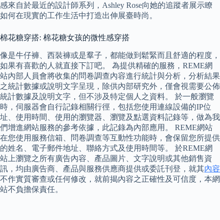
感來自於最近的設計師系列，Ashley Rose向她的追蹤者展示瞭
如何在現實的工作生活中打造出伸展臺時尚。
棉花糖穿搭: 棉花糖女孩的微性感穿搭
像是牛仔褲、西裝褲或是羣子，都能做到鬆緊而且舒適的程度，
如果有喜歡的人就直接下訂吧。 為提供精確的服務，REME網
站內部人員會將收集的問卷調查內容進行統計與分析，分析結果
之統計數據或說明文字呈現，除供內部研究外，僅會視需要公佈
統計數據及說明文字，但不涉及特定個人之資料。 於一般瀏覽
時，伺服器會自行記錄相關行徑，包括您使用連線設備的IP位
址、使用時間、使用的瀏覽器、瀏覽及點選資料記錄等，做為我
們增進網站服務的參考依據，此記錄為內部應用。 REME網站
在您使用服務信箱、問卷調查等互動性功能時，會保留您所提供
的姓名、電子郵件地址、聯絡方式及使用時間等。 於REME網
站上瀏覽之所有廣告內容、產品圖片、文字說明或其他銷售資
訊，均由廣告商、產品與服務供應商提供或委託刊登，就其
內容
不作實質審查或任何修改，就前揭內容之正確性及可信度，本網
站不負擔保責任。