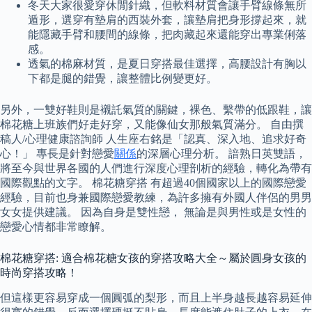
冬天大家很愛穿休閒針織，但軟料材質會讓手臂線條無所
遁形，選穿有墊肩的西裝外套，讓墊肩把身形撐起來，就
能隱藏手臂和腰間的線條，把肉藏起來還能穿出專業俐落
感。
透氣的棉麻材質，是夏日穿搭最佳選擇，高腰設計有胸以
下都是腿的錯覺，讓整體比例變更好。
另外，一雙好鞋則是襯託氣質的關鍵，裸色、繫帶的低跟鞋，讓
棉花糖上班族們好走好穿，又能像仙女那般氣質滿分。 自由撰
稿人/心理健康諮詢師 人生座右銘是「認真、深入地、追求好奇
心！」 專長是針對戀愛
關係
的深層心理分析。 諳熟日英雙語，
將至今與世界各國的人們進行深度心理剖析的經驗，轉化為帶有
國際觀點的文字。 棉花糖穿搭 有超過40個國家以上的國際戀愛
經驗，目前也身兼國際戀愛教練，為許多擁有外國人伴侶的男男
女女提供建議。 因為自身是雙性戀， 無論是與男性或是女性的
戀愛心情都非常瞭解。
棉花糖穿搭: 適合棉花糖女孩的穿搭攻略大全～屬於圓身女孩的
時尚穿搭攻略！
但這樣更容易穿成一個圓弧的梨形，而且上半身越長越容易延伸