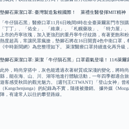
墊腳石萊潔口罩: 臺灣製造紮根國際！ 萊禮生醫發揮MIT精
「牛仔隕石黑」醫療口罩11月6日晚間8時在全臺萊爾富門市預購
「丁丁」、「佑全」、「維康」、「札幌藥妝」、「特力屋」、
上市的丹寧玫瑰，加入更強烈的重丹寧牛仔紋路，有著更飽和粉
熱度超高，常讓民眾瘋搶，墊腳石將在16日開賣4色中衛口罩
《中時新聞網》為您整理如下。 萊潔醫療口罩持續進化再升級，跨年
墊腳石萊潔口罩: 萊潔「牛仔隕石黑」口罩霸氣登場！ 11/6萊爾
此外，時尚穿搭中，灰色能透過衣著材質或深淺的變化，將時尚
縣，能在海、山、川、湖等地進行體驗活動，一年四季都適合旅
遊客感受秋田的觀光魅力。 [週刊王CTWANT] 「登山女神」曾格
（Kangchenjunga）的紀錄為不實，隨後被撤銷。 據外媒《Mo
陣，有違常人以往的攀登路線。