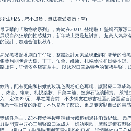
裝)(衛生用品，恕不退貨，無法接受者勿下單)
吸睛的「動物紋系列」，終於在2021年登場啦！ 墊腳石萊潔
展現自然狂放的性感魅力，新年戴上更是超討喜。 超高人氣萊
的設計，超適合迎接秋冬。
亮光黑搭配著刷白牛仔紋，整體設計元素呈現低調卻奢華的暗黑潮
鎖藥局則包含大樹、丁丁、佑全、維康、札幌藥妝和日藥本舖。 
路販售，詳情依各店家為主。 以炫彩口罩為特色的萊禮生醫，1
紋路，配有更飽和粉嫩的玫瑰色與粉紅色耳繩，讓醫療口罩成為
、丁丁、佑全、維康、札幌藥妝、日藥本舖、墊腳石陸續開賣。 萊
0入，定價399元。 早在開賣前，不少網友在臉書社團討論區留
視為一種日常的穿搭，不只是為了防疫、更是能突顯自己的美感
獎條件為主，恕不接受事後申請補發或追朔過往消費紀錄。 既有
天早上11點開賣中匠心三層醫療口罩成人、婦幼兩款，摩戴舒鑽石
 8月14日10點準時開團預購9月份的口罩，詳情將於14日公