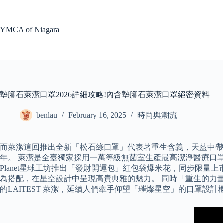
Skip
to
content
YMCA of Niagara
墊腳石萊潔口罩2026詳細攻略!內含墊腳石萊潔口罩絕密資料
benlau
February 16, 2025
時尚與潮流
而萊潔這回推出全新「松石綠口罩」代表著重生含義，天藍中
年。 萊潔是全臺獨家採用一萬等級無菌室生產最高潔淨醫療口罩，並
Planet星球工坊推出「發財開運包」紅包袋爆米花，同步限量
為搭配，在星空設計中呈現高貴典雅的魅力。 同時「重生的力
的LAITEST 萊潔，延續人們牽手仰望「璀燦星空」的口罩