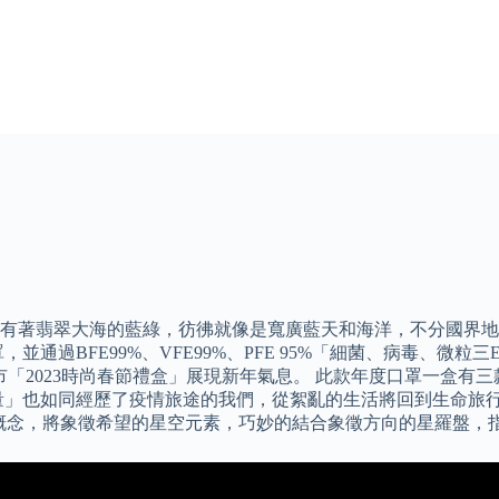
帶有著翡翠大海的藍綠，彷彿就像是寬廣藍天和海洋，不分國界
通過BFE99%、VFE99%、PFE 95%「細菌、病毒、微粒
上市「2023時尚春節禮盒」展現新年氣息。 此款年度口罩一盒
量」也如同經歷了疫情旅途的我們，從絮亂的生活將回到生命旅行
設計概念，將象徵希望的星空元素，巧妙的結合象徵方向的星羅盤