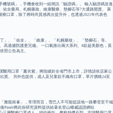
入「手機號碼」，手機會收到一組簡訊「驗證碼」。 輸入驗證碼並進
、佑全藥局、札幌藥妝、維康醫療、墊腳石等7大通路開賣。 萊
療口罩，除了將時尚質感再次提升外，也透過2021年代表色
丁丁」、「佑全」、「維康」、「札幌藥妝」、「墊腳石」等。
阻力、高過濾防護更完備。 一口氣推出兩大系列、8款超美顏色，莫
間依照公告為主。
，萊潔醫用口罩「薰衣紫」將陸續於全省門市上市，詳情請依店家公
內出貨。 另外也提供，成人及兒童款不織布口罩，單片價格24至
「雅龍崗峯」，常理而言，雪巴人不可能從該地一路攀登至干城
後Pintér將此份研究資料提供給著名登山權威認證網站
11點開賣中匠心三層醫療口罩成人、婦幼兩款，摩戴舒鑽石型、宏瑋醫用口罩