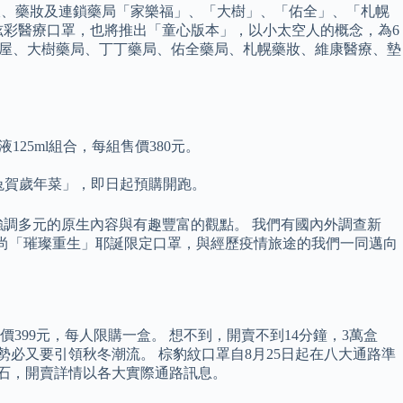
 量販、藥妝及連鎖藥局「家樂福」、「大樹」、「佑全」、「札幌
炫彩醫療口罩，也將推出「童心版本」，以小太空人的概念，為6
、特力屋、大樹藥局、丁丁藥局、佑全藥局、札幌藥妝、維康醫療、墊
125ml組合，每組售價380元。
兔賀歲年菜」，即日起預購開跑。
強調多元的原生內容與有趣豐富的觀點。 我們有國內外調查新
度時尚「璀璨重生」耶誕限定口罩，與經歷疫情旅途的我們一同邁向
399元，每人限購一盒。 想不到，開賣不到14分鐘，3萬盒
必又要引領秋冬潮流。 棕豹紋口罩自8月25日起在八大通路準
腳石，開賣詳情以各大實際通路訊息。