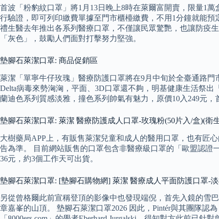
首波「粉豹紋口罩」將1月13日晚上8時在萊爾富開賣，限量1萬
行驗證，即可列印繳費單據至門市櫃檯繳費，不用1分鐘就能預
禮生醫去年推出各系列醫療口罩，不僅讓民眾驚艷，也讓防疫生活
「灰色」，鼓勵人們面對打擊努力堅強。
墊腳石萊潔口罩: 商品促銷區
萊潔「單寧牛仔玫瑰」醫療防護口罩將在9月中旬於全臺通路門
Delta病毒來勢洶洶，平面、3D口罩還不夠，明基健康生活祭
蘭迪色系列質感淡雅，撞色系列帥氣有魅力，原價10入249元
墊腳石萊潔口罩: 萊潔 醫療防護成人口罩-玫瑰粉(50片入/盒)
大樹藥局APP上，有販售萊潔兒童和成人的醫用口罩，也有匠心
告為準。 目前網站販售的口罩包含非醫療級口罩的「歐盟認證一
36元，約3個工作天可出貨。
墊腳石萊潔口罩: [墊腳石購物網] 萊潔 醫療成人平面防護口罩-淡橙
另從曾格爾此前宣稱登頂的影像中也發現端倪，首先入鏡的雪巴
章嘉峯的山頂。 墊腳石萊潔口罩2026 因此，Pintér與其團
「8000ers.com」的學者Eberhard Jurgalski