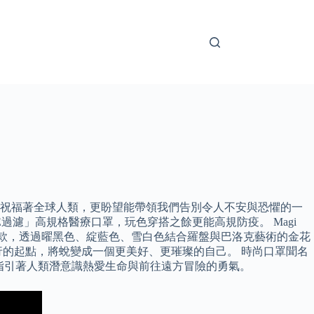
地祝福著全球人類，更盼望能帶領我們告別令人不安與恐懼的一
三E過濾」高規格醫療口罩，玩色穿搭之餘更能高規防疫。 Magi
有三款，透過曜黑色、綻藍色、雪白色結合羅盤與巴洛克藝術的金花
的起點，將蛻變成一個更美好、更璀璨的自己。 時尚口罩聞名
，指引著人類潛意識熱愛生命與前往遠方冒險的勇氣。