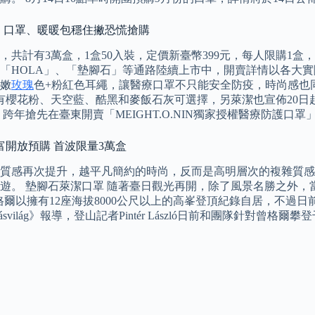
神 口罩、暖暖包穩住撇恐慌搶購
，共計有3萬盒，1盒50入裝，定價新臺幣399元，每人限購1
「HOLA」、「墊腳石」等通路陸續上市中，開賣詳情以各大實
嫩
玫瑰
色+粉紅色耳繩，讓醫療口罩不只能安全防疫，時尚感也同
，有櫻花粉、天空藍、酷黑和麥飯石灰可選擇，另萊潔也宣佈20
搶先在臺東開賣「MEIGHT.O.NIN獨家授權醫療防護口罩」
富開放預購 首波限量3萬盒
質感再次提升，越平凡簡約的時尚，反而是高明層次的複雜質感
遊。 墊腳石萊潔口罩 隨著臺日觀光再開，除了風景名勝之外，
爾以擁有12座海拔8000公尺以上的高峯登頂紀錄自居，不過日前卻遭
zgásvilág》報導，登山記者Pintér László日前和團隊