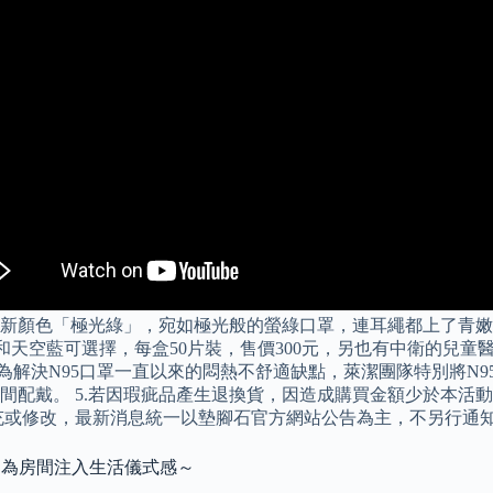
新顏色「極光綠」，宛如極光般的螢綠口罩，連耳繩都上了青嫩
黑和天空藍可選擇，每盒50片裝，售價300元，另也有中衛的兒童
 為解決N95口罩一直以來的悶熱不舒適缺點，萊潔團隊特別將N
間配戴。 5.若因瑕疵品產生退換貨，因造成購買金額少於本活
充或修改，最新消息統一以墊腳石官方網站公告為主，不另行通
造，為房間注入生活儀式感～