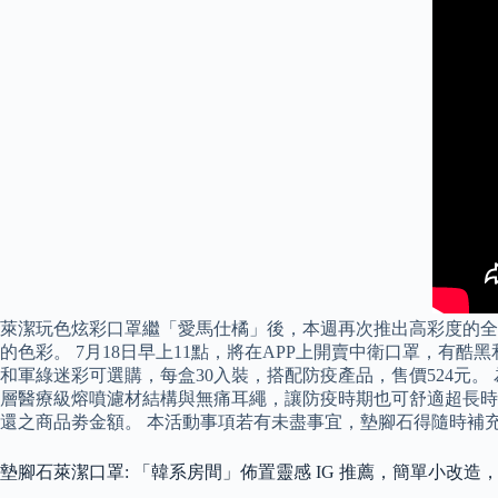
萊潔玩色炫彩口罩繼「愛馬仕橘」後，本週再次推出高彩度的全
的色彩。 7月18日早上11點，將在APP上開賣中衛口罩，有酷
和軍綠迷彩可選購，每盒30入裝，搭配防疫產品，售價524元。
層醫療級熔噴濾材結構與無痛耳繩，讓防疫時期也可舒適超長時
還之商品劵金額。 本活動事項若有未盡事宜，墊腳石得隨時補
墊腳石萊潔口罩: 「韓系房間」佈置靈感 IG 推薦，簡單小改