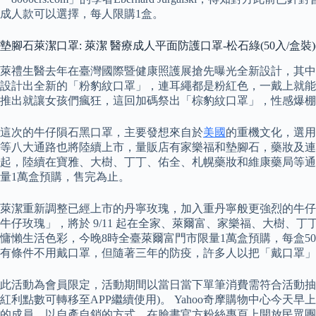
成人款可以選擇，每人限購1盒。
墊腳石萊潔口罩: 萊潔 醫療成人平面防護口罩-松石綠(50入/盒
萊禮生醫去年在臺灣國際暨健康照護展搶先曝光全新設計，其中最
設計出全新的「粉豹紋口罩」，連耳繩都是粉紅色，一戴上就能
推出就讓女孩們瘋狂，這回加碼祭出「棕豹紋口罩」，性感爆棚
這次的牛仔隕石黑口罩，主要發想來自於
美國
的重機文化，選用
等八大通路也將陸續上市，量販店有家樂福和墊腳石，藥妝及連
起，陸續在寶雅、大樹、丁丁、佑全、札幌藥妝和維康藥局等通
量1萬盒預購，售完為止。
萊潔重新調整已經上市的丹寧玫瑰，加入重丹寧般更強烈的牛仔
牛仔玫瑰」，將於 9/11 起在全家、萊爾富、家樂福、大樹
慵懶生活色彩，今晚8時全臺萊爾富門市限量1萬盒預購，每盒5
有條件不用戴口罩，但隨著三年的防疫，許多人以把「戴口罩」
此活動為會員限定，活動期間以當日當下單筆消費需符合活動抽
紅利點數可轉移至APP繼續使用)。 Yahoo奇摩購物中心今
的成員，以自產自銷的方式，在臉書官方粉絲專頁上開放民眾團購。