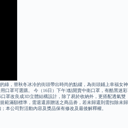
的綠，替秋冬冰冷的街頭帶出時尚的點綴，為街頭鋪上幸福女神
醫用口罩可選購。 今（16日）下午3點開賣中衛口罩，有酷黑迷彩
95口罩改良成3D立體結構設計，除了易於收納外，更搭配透氣雙
動規範滿額標準，需退還原贈送之商品劵，若未歸還則需扣除未歸
知；本公司對活動內容及獎品保有修改及最後解釋權。