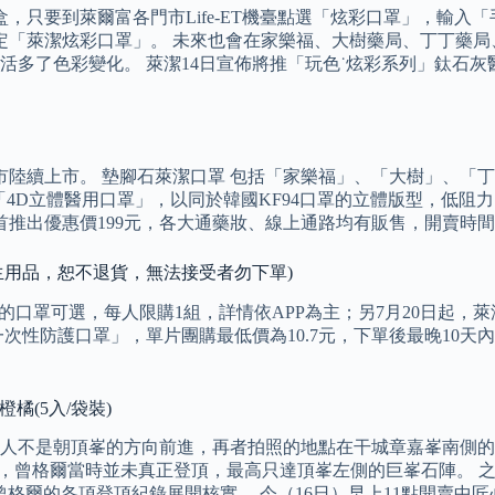
盒，只要到萊爾富各門市Life-ET機臺點選「炫彩口罩」，輸
定「萊潔炫彩口罩」。 未來也會在家樂福、大樹藥局、丁丁藥局
多了色彩變化。 萊潔14日宣佈將推「玩色˙炫彩系列」鈦石灰醫
市陸續上市。 墊腳石萊潔口罩 包括「家樂福」、「大樹」、「
出「4D立體醫用口罩」，以同於韓國KF94口罩的立體版型，低
，首推出優惠價199元，各大通藥妝、線上通路均有販售，開賣時
(衛生用品，恕不退貨，無法接受者勿下單)
的口罩可選，每人限購1組，詳情依APP為主；另7月20日起
次性防護口罩」，單片團購最低價為10.7元，下單後最晚10天
橘(5入/袋裝)
人不是朝頂峯的方向前進，再者拍照的地點在干城章嘉峯南側的
隊認為，曾格爾當時並未真正登頂，最高只達頂峯左側的巨峯石陣。 之
，得知對方此前已針對曾格爾的各項登頂紀錄展開核實。 今（16日）早上