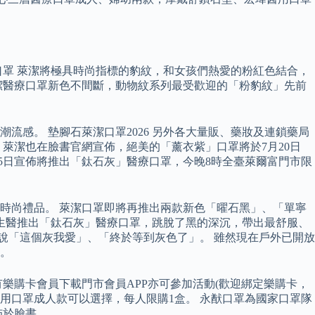
口罩 萊潔將極具時尚指標的豹紋，和女孩們熱愛的粉紅色結合，
潔醫療口罩新色不間斷，動物紋系列最受歡迎的「粉豹紋」先前
流感。 墊腳石萊潔口罩2026 另外各大量販、藥妝及連鎖藥局
萊潔也在臉書官網宣佈，絕美的「薰衣紫」口罩將於7月20日
5日宣佈將推出「鈦石灰」醫療口罩，今晚8時全臺萊爾富門市限
時尚禮品。 萊潔口罩即將再推出兩款新色「曜石黑」、「單寧
禮生醫推出「鈦石灰」醫療口罩，跳脫了黑的深沉，帶出最舒服、
言說「這個灰我愛」、「終於等到灰色了」。 雖然現在戶外已開放
。
樂購卡會員下載門市會員APP亦可參加活動(歡迎綁定樂購卡，
型醫用口罩成人款可以選擇，每人限購1盒。 永猷口罩為國家口罩隊
佈於臉書。