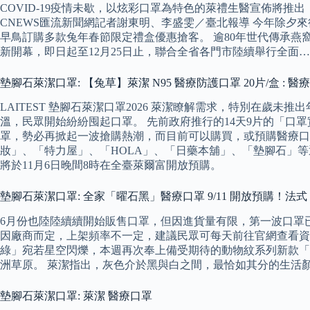
COVID-19疫情未歇，以炫彩口罩為特色的萊禮生醫宣佈將推出
CNEWS匯流新聞網記者謝東明、李盛雯／臺北報導 今年除
早鳥訂購多款兔年春節限定禮盒優惠搶客。 逾80年世代傳承燕窩
新開幕，即日起至12月25日止，聯合全省各門市陸續舉行全面…
墊腳石萊潔口罩: 【兔草】萊潔 N95 醫療防護口罩 20片/盒 : 
LAITEST 墊腳石萊潔口罩2026 萊潔瞭解需求，特別在
溫，民眾開始紛紛囤起口罩。 先前政府推行的14天9片的「
罩，勢必再掀起一波搶購熱潮，而目前可以購買，或預購醫療口
妝」、「特力屋」、「HOLA」、「日藥本舖」、「墊腳石」
將於11月6日晚間8時在全臺萊爾富開放預購。
墊腳石萊潔口罩: 全家「曜石黑」醫療口罩 9/11 開放預購！
6月份也陸陸續續開始販售口罩，但因進貨量有限，第一波口罩
因廠商而定，上架頻率不一定，建議民眾可每天前往官網查看資
綠」宛若星空閃爍，本週再次奉上備受期待的動物紋系列新款「
洲草原。 萊潔指出，灰色介於黑與白之間，最恰如其分的生活
墊腳石萊潔口罩: 萊潔 醫療口罩