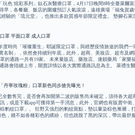
「玩色˙炫彩系列」鈦石灰醫療口罩，4月17日晚間8時全臺萊爾富
夕來得早，各餐廳、飯店的圍爐預訂人氣滾滾，遠雄廣場「福兔賀
經驗的「琉元堂」，也推出多款質感年節限定禮盒。 墊腳石萊潔口罩
醫療口罩 平面口罩 成人口罩
歲未推出年度時尚「璀璨重生」耶誕限定口罩，與經歷疫情旅途的我
口罩實名制」，依然會持續到年底，此外，超商、美妝店、超市及
罩的通路一共有19家。 未來量販店、藥妝店、連鎖藥局「家樂
等通路會陸續上市，開賣詳情以各大實際通路訊息為主。 萊禮生
法式「丹寧玫瑰粉」口罩新色同步搶先曝光！
已全數售完，是否會再加開第二波的販售尚未確定，須待各大超
訊，或是下載app可獲得第一手消息，此外，官網也有販賣中衛
棕豹紋口罩」。 狂野又強烈的豹紋斑點，墊以暈染棕色漸層，
顏色，雖不如各種彩色的繽紛，但也跳脫了黑的深沉，帶出最舒