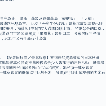
盒，售完為止。 量販、藥妝及連鎖藥局「家樂福」、「大樹」、
際通路訊息為主。 此次「丹寧牛仔玫瑰」是萊潔重新調整已經
時兼具，預計9月中起在7大通路陸續上市。 特殊顏色的口罩，
日起通路門市將陸續開賣「薰衣紫」醫用口罩，各家的販售詳情
，2021年又有全新設計出爐！
。 【記者田欣雲／臺北報導】來到自然資源豐富的日本秋田
當地觀光單位特別推薦疫後適合少人數旅行的戶外活動，邀臺灣
國外登山記者Pintér László證實，她登頂干城章嘉峯
針對曾格爾攀登干城章嘉峯的影像進行比對分析，發現她行經山頂左側的尖峯石