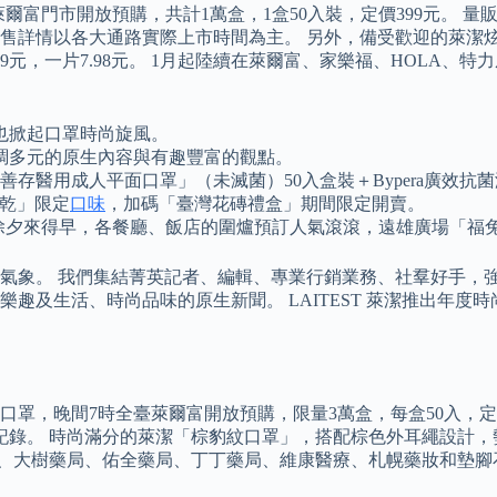
萊爾富門市開放預購，共計1萬盒，1盒50入裝，定價399元。
售詳情以各大通路實際上市時間為主。 另外，備受歡迎的萊潔
99元，一片7.98元。 1月起陸續在萊爾富、家樂福、HOLA
也掀起口罩時尚旋風。
調多元的原生內容與有趣豐富的觀點。
存醫用成人平面口罩」（未滅菌）50入盒裝＋Bypera廣效抗菌液
餅乾」限定
口味
，加碼「臺灣花磚禮盒」期間限定開賣。
年除夕來得早，各餐廳、飯店的圍爐預訂人氣滾滾，遠雄廣場「福
新氣象。 我們集結菁英記者、編輯、專業行銷業務、社羣好手，
趣及生活、時尚品味的原生新聞。 LAITEST 萊潔推出年
罩，晚間7時全臺萊爾富開放預購，限量3萬盒，每盒50入，定價
錄。 時尚滿分的萊潔「棕豹紋口罩」，搭配棕色外耳繩設計，勢
爾富、大樹藥局、佑全藥局、丁丁藥局、維康醫療、札幌藥妝和墊