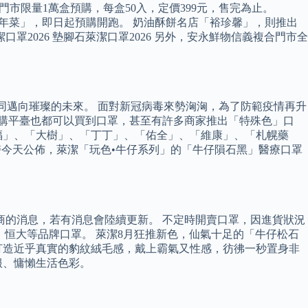
門市限量1萬盒預購，每盒50入，定價399元，售完為止。
歲年菜」，即日起預購開跑。 奶油酥餅名店「裕珍馨」，則推出
2026 墊腳石萊潔口罩2026 另外，安永鮮物信義複合門市全
們一同邁向璀璨的未來。 面對新冠病毒來勢洶洶，為了防範疫情再升
網購平臺也都可以買到口罩，甚至有許多商家推出「特殊色」口
福」、「大樹」、「丁丁」、「佑全」、「維康」、「札幌藥
醫今天公佈，萊潔「玩色•牛仔系列」的「牛仔隕石黑」醫療口罩
商的消息，若有消息會陸續更新。 不定時開賣口罩，因進貨狀況
、恒大等品牌口罩。 萊潔8月狂推新色，仙氣十足的「牛仔松石
打造近乎真實的豹紋絨毛感，戴上霸氣又性感，彷彿一秒置身非
服、慵懶生活色彩。