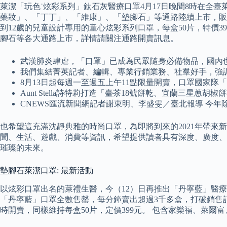
萊潔「玩色˙炫彩系列」鈦石灰醫療口罩4月17日晚間8時在全臺
藥妝」、「丁丁」、「維康」、「墊腳石」等通路陸續上市，販
到12歲的兒童設計專用的童心炫彩系列口罩，每盒50片，特價3
腳石等各大通路上市，詳情請關注通路開賣訊息。
武漢肺炎肆虐，「口罩」已成為民眾隨身必備物品，國內
我們集結菁英記者、編輯、專業行銷業務、社羣好手，強
8月13日起每週一至週五上午11點限量開賣，口罩國家隊「善
Aunt Stella詩特莉打造「臺茶18號餅乾、宜蘭三星蔥胡椒
CNEWS匯流新聞網記者謝東明、李盛雯／臺北報導 今
也希望這充滿沈靜典雅的時尚口罩，為即將到來的2021年帶來
聞、生活、遊戲、消費等資訊，希望提供讀者具有深度、廣度、樂
璀璨的未來。
墊腳石萊潔口罩: 最新活動
以炫彩口罩出名的萊禮生醫，今（12）日再推出「丹寧藍」醫療口
「丹寧藍」口罩全數售罄，每分鐘賣出超過3千多盒，打破銷售記
時開賣，同樣維持每盒50片，定價399元。 包含家樂福、萊