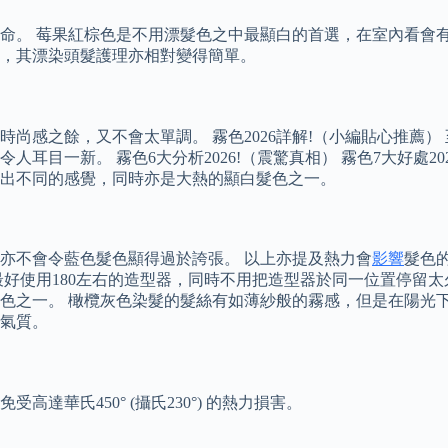
命。 莓果紅棕色是不用漂髮色之中最顯白的首選，在室內看會
，其漂染頭髮護理亦相對變得簡單。
尚感之餘，又不會太單調。 霧色2026詳解!（小編貼心推薦）
一新。 霧色6大分析2026!（震驚真相） 霧色7大好處2026
出不同的感覺，同時亦是大熱的顯白髮色之一。
亦不會令藍色髮色顯得過於誇張。 以上亦提及熱力會
影響
髮色
好使用180左右的造型器，同時不用把造型器於同一位置停留太
色之一。 橄欖灰色染髮的髮絲有如薄紗般的霧感，但是在陽光下
氣質。
華氏450° (攝氏230°) 的熱力損害。