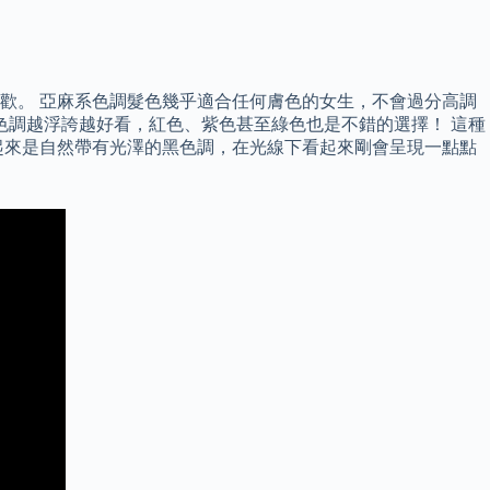
喜歡。 亞麻系色調髮色幾乎適合任何膚色的女生，不會過分高調
色調越浮誇越好看，紅色、紫色甚至綠色也是不錯的選擇！ 這種
內看起來是自然帶有光澤的黑色調，在光線下看起來剛會呈現一點點