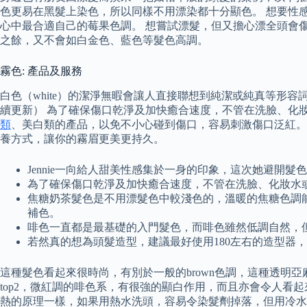
色更易在黑髮上染色，所以同樣不用漂染都十分顯色。 想要性
心中最合適自己的莓果色調。 想嘗試漂髮，但又擔心漂全頭會
之餘，又不會如白金色、藍色等髮色高調。
霧色: 產品及服務
白色（white）的潔淨無暇會讓人直接聯想到純潔或純真等形容
續更新） 為了確保傷口乾淨及加快癒合速度，不管在洗臉、化
類
、美白類的產品，以免不小心碰到傷口，容易刺激傷口泛紅。
養方式，讓你的霧眉更美更持久。
Jennie一向給人甜美性感集於一身的印象，這次她避
為了確保傷口乾淨及加快癒合速度，不管在洗臉、化妝水
焦糖奶茶髮色是不用漂髮色中較淺色的，溫暖的焦糖色調
補色。
啡色一直都是最基礎的入門髮色，而啡色雖然低調自然，
若然真的想為頭髮造型，建議最好使用180左右的造型器
這種髮色看起來很時尚，有別於一般的brown色調，這種透明
top2，微紅調的啡色系，有很強的顯白作用，而且亦會令人看
熱的原理一樣，如果用熱水洗頭，容易令染髮劑掉落，但用冷水