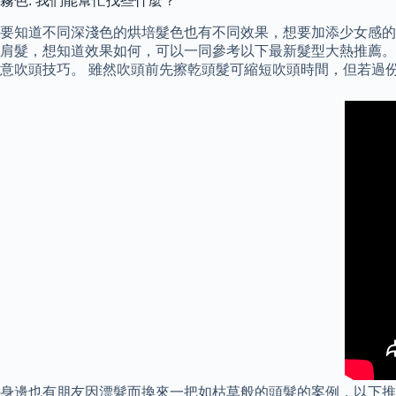
霧色: 我們能幫忙找些什麼？
要知道不同深淺色的烘培髮色也有不同效果，想要加添少女感的
肩髮，想知道效果如何，可以一同參考以下最新髮型大熱推薦。
意吹頭技巧。 雖然吹頭前先擦乾頭髮可縮短吹頭時間，但若過
身邊也有朋友因漂髮而換來一把如枯草般的頭髮的案例，以下