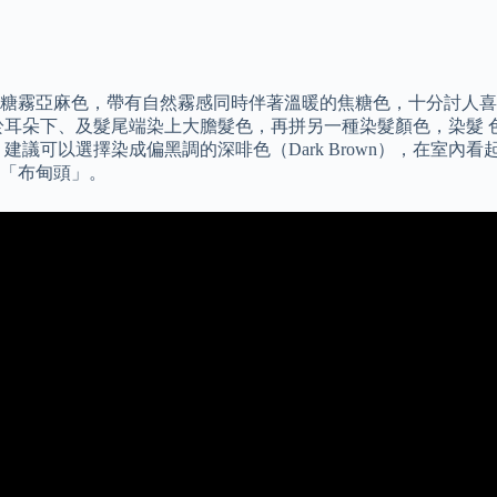
擇焦糖霧亞麻色，帶有自然霧感同時伴著溫暖的焦糖色，十分討人
於耳朵下、及髮尾端染上大膽髮色，再拼另一種染髮顏色，染髮 
建議可以選擇染成偏黑調的深啡色（Dark Brown），在室
「布甸頭」。