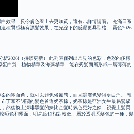
白效果，反令膚色看上去更加黃，還有…詳情請看。 充滿日系
種質感極有漂髮效果，在光線下的感覺更具型格。 霧色2026
色12大分析2026!（持續更新） 此列表僅列出常見的色彩，色彩的多樣
原蛋白質、植物精華及海藻精華，能在秀髮面層形成一層薄薄的
柔的霧面色，就可以避免俗氣感，而且讓膚色變得更白淨。 韓
 布丁頭不明顯的髮色首選奶茶棕，奶茶棕是亞洲女生最易駕馭
人，然後換上深啡黑髮的妹比金髮時氣色更好之餘，視覺上髮質
對比較啞色和霧面，明亮度也相對較低，屬於透明系髮色的一種，髮