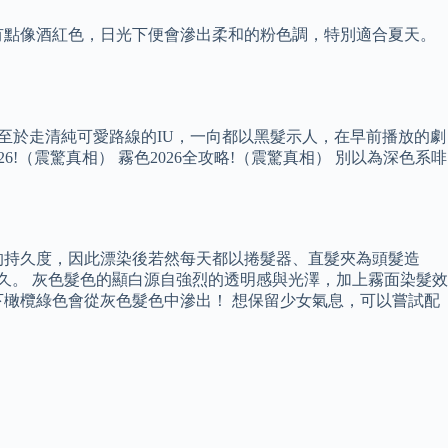
有點像酒紅色，日光下便會滲出柔和的粉色調，特別適合夏天。
 至於走清純可愛路線的IU，一向都以黑髮示人，在早前播放的劇
!（震驚真相） 霧色2026全攻略!（震驚真相） 別以為深色系啡
的持久度，因此漂染後若然每天都以捲髮器、直髮夾為頭髮造
久。 灰色髮色的顯白源自強烈的透明感與光澤，加上霧面染髮效
橄欖綠色會從灰色髮色中滲出！ 想保留少女氣息，可以嘗試配