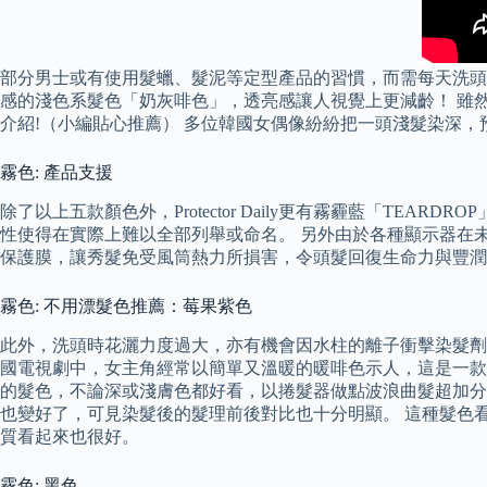
部分男士或有使用髮蠟、髮泥等定型產品的習慣，而需每天洗頭
感的淺色系髮色「奶灰啡色」，透亮感讓人視覺上更減齡！ 雖然
介紹!（小編貼心推薦） 多位韓國女偶像紛紛把一頭淺髮染深，預
霧色: 產品支援
除了以上五款顏色外，Protector Daily更有霧霾藍「TEA
性使得在實際上難以全部列舉或命名。 另外由於各種顯示器在
保護膜，讓秀髮免受風筒熱力所損害，令頭髮回復生命力與豐潤
霧色: 不用漂髮色推薦：莓果紫色
此外，洗頭時花灑力度過大，亦有機會因水柱的離子衝擊染髮劑
國電視劇中，女主角經常以簡單又溫暖的暖啡色示人，這是一款
的髮色，不論深或淺膚色都好看，以捲髮器做點波浪曲髮超加分
也變好了，可見染髮後的髮理前後對比也十分明顯。 這種髮色看
質看起來也很好。
霧色: 黑色