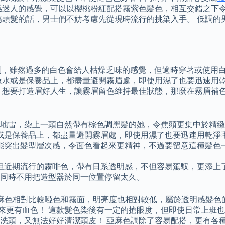
感迷人的感覺，可以以櫻桃粉紅配搭霧紫色髮色，相互交錯之下令
傷頭髮的話，男士們不妨考慮先從現時流行的挑染入手。 低調的
詞，雖然過多的白色會給人枯燥乏味的感覺，但適時穿著或使用白色
妝水或是保養品上，都盡量避開霧眉處，即使用濕了也要迅速用乾
 想要打造眉好人生，讓霧眉留色維持最佳狀態，那麼在霧眉補色
開髮色地雷，染上一頭自然帶有棕色調黑髮的她，令焦頭更集中於精
或是保養品上，都盡量避開霧眉處，即使用濕了也要迅速用乾淨
能突出髮型層次感，令面色看起來更精神，不過要留意這種髮色
但近期流行的霧啡色，帶有日系透明感，不但容易駕馭，更添上
，同時不用把造型器於同一位置停留太久。
亞麻色相對比較啞色和霧面，明亮度也相對較低，屬於透明感髮色的
起來更有血色！ 這款髮色染後有一定的搶眼度，但即使日常上班
洗頭，又無法好好清潔頭皮！ 亞麻色調除了容易配搭，更有各