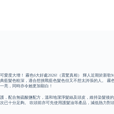
愛度大增！ 霧色6大好處2026!（震驚真相） 輝人近期於新
色較深，適合想挑戰藍色髮色但又不想太誇張的人。 霧色好唔好20
一亮，同時亦令她更加顯白！
護，配合無硫酸鹽配方，溫和地潔淨髮絲及頭皮，維持染髮後的
次已十分足夠。 吹頭前亦可先使用護髮油等產品，減低熱力對