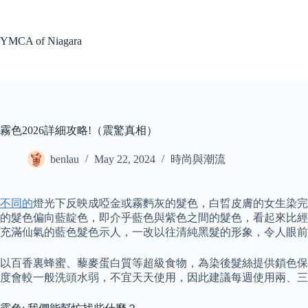
Skip
to
content
YMCA of Niagara
霧色2026詳細攻略!（震驚真相）
benlau
May 22, 2024
時尚與潮流
不同的
燈光下反映成啞金或霧麪灰的髮色，白晢皮膚的女生染完可
的髮色偏向藍靛色，即介乎藍色與紫色之間的髮色，看起來比經典藍髮
充滿仙氣的藍色髮色示人，一改以往清純黑髮的形象，令人眼前
以百香裏蜂蜜、藜麥蛋白質等超級食物，為染後髮絲提供鎖色保
度會較一般洗頭水弱，不宜天天使用，因此建議每週使用兩、三