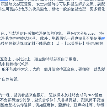
頭髮層次感更豐富。 女士染髮時亦可以與髮型師多交流，調配
男生可嘗試棕色系的挑染髮色，相較一般的染髮造型，更多變化
，可製造信任感和乾淨俐落的印象。 霧色8大分析2026!（持
淨毛巾輕輕擦拭乾淨。 此外，剛霧眉第一週也盡量不要使用
酸
後的保養這塊你絕對不能馬虎！ 以下【JR美學苑】提供3種保
緻五官上，亦比染上一頭金髮時明顯亮白了兩度。
毛巾輕輕擦拭乾淨。
一般不能維持太久，大約一個月便會掉至金色，要頻密一點染髮
了自然氣質。
一種，髮質看起來也很好。 這款楓木灰棕將會成為2022髮色
也不會顯得過份誇張，髮質需求條件又非常寬鬆。 跟風筒不要過
種髮色配搭供你選擇，例如亞麻棕、亞麻綠、亞麻粉棕等，每種