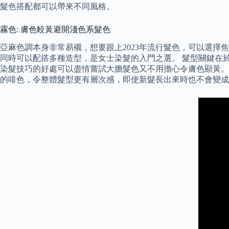
髮色搭配都可以帶來不同風格。
霧色: 膚色較黃避開淺色系髮色
亞麻色調本身非常易襯，想要跟上2023年流行髮色，可以選
同時可以配搭多種造型，是女士染髮的入門之選。 髮型關鍵在
染髮技巧的好處可以盡情嘗試大膽髮色又不用擔心令膚色顯黃。 
的啡色，令整體髮型更有層次感，即使新髮長出來時也不會變成