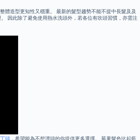
整體造型更知性又穩重。 最新的髮型趨勢不能不提中長髮及及
。 因此除了避免使用熱水洗頭外，若各位有吹頭習慣，亦需注
丁頭
，希望能為不想漂頭的你提供更多選擇。 莓果髮色比起藍