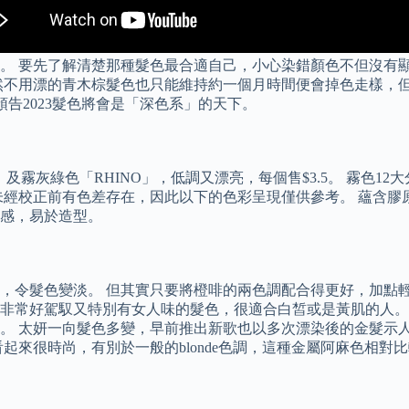
。 要先了解清楚那種髮色最合適自己，小心染錯顏色不但沒有顯
不用漂的青木棕髮色也只能維持約一個月時間便會掉色走樣，但這
告2023髮色將會是「深色系」的天下。
RDROP」及霧灰綠色「RHINO」，低調又漂亮，每個售$3.5。 霧
未經校正前有色差存在，因此以下的色彩呈現僅供參考。 蘊含膠
感，易於造型。
，令髮色變淡。 但其實只要將橙啡的兩色調配合得更好，加點輕
非常好駕馭又特別有女人味的髮色，很適合白皙或是黃肌的人。
。 太妍一向髮色多變，早前推出新歌也以多次漂染後的金髮示
起來很時尚，有別於一般的blonde色調，這種金屬阿麻色相