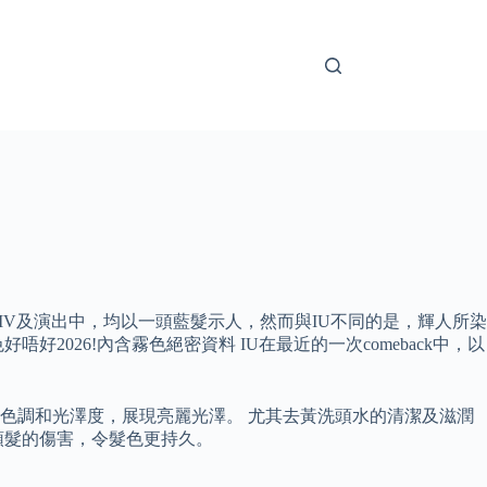
歌MV及演出中，均以一頭藍髮示人，然而與IU不同的是，輝人所染
26!內含霧色絕密資料 IU在最近的一次comeback中，以
色調和光澤度，展現亮麗光澤。 尤其去黃洗頭水的清潔及滋潤
頭髮的傷害，令髮色更持久。