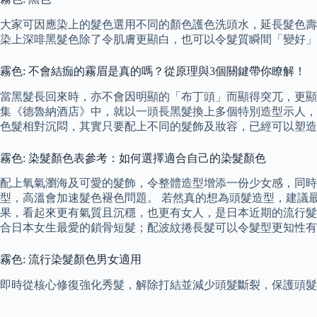
大家可因應染上的髮色選用不同的顏色護色洗頭水，延長髮色壽
染上深啡黑髮色除了令肌膚更顯白，也可以令髮質瞬間「變好」
霧色: 不會結痂的霧眉是真的嗎？從原理與3個關鍵帶你瞭解！
當黑髮長回來時，亦不會因明顯的「布丁頭」而顯得突兀，更顯時
集《德魯納酒店》中，就以一頭長黑髮換上多個特別造型示人，令人耳目
色髮相對沉悶，其實只要配上不同的髮飾及妝容，已經可以塑造
霧色: 染髮顏色表參考：如何選擇適合自己的染髮顏色
配上氧氣瀏海及可愛的髮飾，令整體造型增添一份少女感，同時
型，高溫會加速髮色褪色問題。 若然真的想為頭髮造型，建議最
果，看起來更有氣質且沉穩，也更有女人，是日本近期的流行髮
合日本女生最愛的鎖骨短髮；配波紋捲長髮可以令髮型更知性有
霧色: 流行染髮顏色男女適用
即時從核心修復強化秀髮，解除打結並減少頭髮斷裂，保護頭髮免受高達