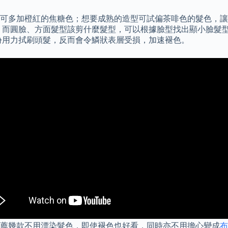
可多加橙紅的焦糖色；想要成熟的造型可試偏茶啡色的髮色，讓
 而圓臉、方面髮型該剪什麼髮型，可以根據臉型找出顯小臉髮型
份用力拭刷頭髮，反而會令鱗狀表層受損，加速褪色。
推薦幾款不用漂染髮色，即使褪色也好看，同時亦不用擔心變成
布