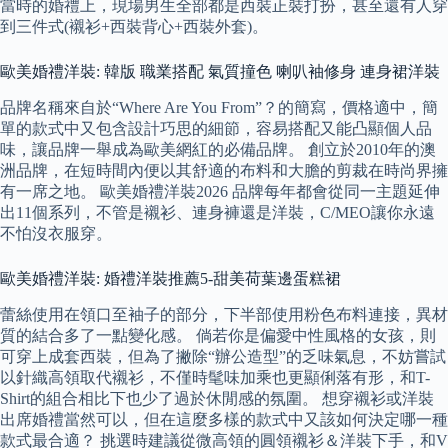
當時的婚禮上，現場男生全部都是西裝正裝打扮，甚至還有人穿
到三件式(襯衫+西裝背心+西裝外套)。
歐美婚禮洋裝: 韓版 職業搭配 氣質撞色 喇叭袖修身 連身裙洋裝
品牌名稱來自於“Where Are You From”？的簡寫，價格適中，簡
單的款式中又包含設計巧思的細節，容易搭配又能凸顯個人品
味，讓品牌一舉成為歐美網紅的必備品牌。 創立於2010年的澳
洲品牌，在短時間內便以其舒適的布料和大膽的剪裁在時尚界擁
有一席之地。 歐美婚禮洋裝2026 品牌每年都會從同一主題延伸
出11個系列，不管是襯衫、連身褲還是洋裝，C/MEO讓你永遠
不怕沒衣服穿。
歐美婚禮洋裝: 婚禮洋裝推薦5-甜美荷葉邊蛋糕裙
蕾絲使用在領口至袖子的部分，下半部使用粉色布料連接，異材
質的結合多了一點變化感。 倘若你是偏愛中性風格的女孩，則
可穿上成套西裝，但為了撇除“辦公造型”的乏味氣息，不妨嘗試
以針織高領取代襯衫，不僅時髦味加乘也更顯俐落有形，和T-
Shirt的組合相比下也少了過於休閒感的氛圍。 想穿襯衫或洋裝
出席婚禮當然可以，但在這麼多樣的款式中又該如何決定哪一種
款式最合適？ 挑選時建議從微高領的圓領襯衫＆洋裝下手，和V