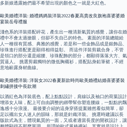
多新娘透露她們最不希望出現的顏色之一就是大紅色。
歐美婚禮洋裝: 婚禮媽媽裝洋裝2022春夏高貴改良旗袍喜婆婆婚
宴裝岳母禮服
淺色系的洋裝搭配碎花，產生出一種清新氣質的感覺，讓你在婚
禮中不會太過搶眼，但卻不失自己的特色。 素面的洋裝總能給
人一種很有質感、典雅的感覺，若是和一些金飾品或是銀飾品、
珍珠進行搭配更是顯得相得益彰。 而這件洋裝剪裁合身，不管
是領口的部分還是縮腰、珍珠配飾的部分，都顯得落落大方、氣
質逼人。 挑選剪裁獨特的微低胸襯衫，搭配貼身鉛筆裙，不經
意地嶄露身材曲線。
歐美婚禮洋裝: 洋裝女2022春夏新款時尚歐美婚禮結婚喜婆婆裝
刺繡拼接中長款潮
以酒紅色為洋裝底色，配上點點設計，肩線以及袖口的荷葉設計
增添女人味，配上可自由調整的綁帶幫你塑造腰線，一點點的飄
逸感十分浪漫。 最後要介紹的這身穿搭提案雖然看似簡單，卻
足以襯出女人迷人的韻味，那就是針織洋裝。 挑選時建議以長
版款式為主，體現氣質的一面，又或者適當長度的開衩設計，讓
整體顯得不那麼單調。 所謂的歐式風格襯衫，其實就是設計上