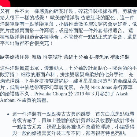
又有一件不太一樣感覺的碎花洋裝，碎花洋裝根據布料、剪裁會
給人很不一樣的感覺！ 歐美婚禮洋裝 杏底紅花的配色，這一件
洋裝單穿有一點落顯單薄，小編推薦做多層次穿搭會更好看，像
照片億儀兩面搭一件高領，或是外面配一件外套都很適合。 這
種韓版洋裝很適合各種場合，不管使有一點點正式的宴會，還是
平常出遊都不會很突兀！
歐美婚禮洋裝: 韓版 唯美設計 蕾絲七分袖 拼接魚尾 禮服洋裝
這件洋裝氣質出眾，優雅動人，七分袖設計超貼心～喝喜酒的不
敗穿搭！ 細緻的緞面布料，拼接雙層親膚柔紗的七分手袖，充
滿光澤感，下半身拼接雙層網紗，繡著星星銀河造型的金線及亮
片，低調中依然帶著夢幻華麗元素。 在與 Nick Jonas 舉行豪華
的婚禮後不久，Priyanka Chopra 於 2019 年 3 月參加了 Akash
Ambani 在孟買的婚禮。
這一件洋裝有一點點復古古典的感覺，首先白底黑點就帶
有復古感了，再加上整體的設計剪裁以及收腰的設計帶有
一點復古元素，視覺上很典雅也不會過於浮誇，小編覺得
與一般的婚禮喜宴洋裝非常不同，卻有很有特色亮點。