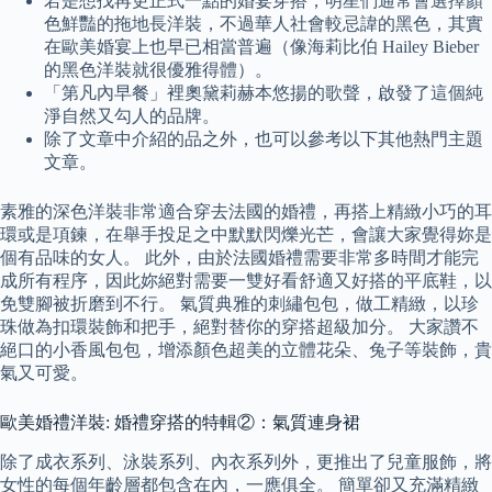
若是想找再更正式一點的婚宴穿搭，明星們通常會選擇顏
色鮮豔的拖地長洋裝，不過華人社會較忌諱的黑色，其實
在歐美婚宴上也早已相當普遍（像海莉比伯 Hailey Bieber
的黑色洋裝就很優雅得體）。
「第凡內早餐」裡奧黛莉赫本悠揚的歌聲，啟發了這個純
淨自然又勾人的品牌。
除了文章中介紹的品之外，也可以參考以下其他熱門主題
文章。
素雅的深色洋裝非常適合穿去法國的婚禮，再搭上精緻小巧的耳
環或是項鍊，在舉手投足之中默默閃爍光芒，會讓大家覺得妳是
個有品味的女人。 此外，由於法國婚禮需要非常多時間才能完
成所有程序，因此妳絕對需要一雙好看舒適又好搭的平底鞋，以
免雙腳被折磨到不行。 氣質典雅的刺繡包包，做工精緻，以珍
珠做為扣環裝飾和把手，絕對替你的穿搭超級加分。 大家讚不
絕口的小香風包包，增添顏色超美的立體花朵、兔子等裝飾，貴
氣又可愛。
歐美婚禮洋裝: 婚禮穿搭的特輯②：氣質連身裙
除了成衣系列、泳裝系列、內衣系列外，更推出了兒童服飾，將
女性的每個年齡層都包含在內，一應俱全。 簡單卻又充滿精緻