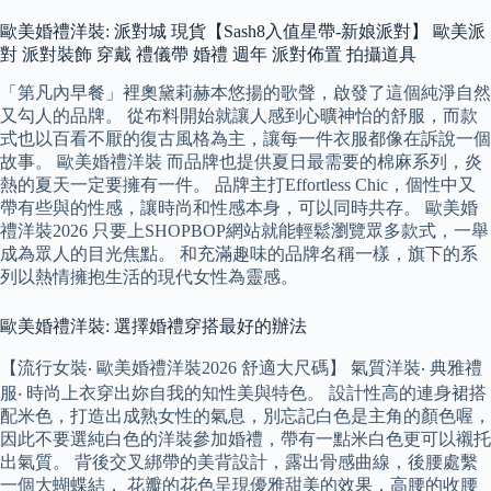
歐美婚禮洋裝: 派對城 現貨【Sash8入值星帶-新娘派對】 歐美派
對 派對裝飾 穿戴 禮儀帶 婚禮 週年 派對佈置 拍攝道具
「第凡內早餐」裡奧黛莉赫本悠揚的歌聲，啟發了這個純淨自然
又勾人的品牌。 從布料開始就讓人感到心曠神怡的舒服，而款
式也以百看不厭的復古風格為主，讓每一件衣服都像在訴說一個
故事。 歐美婚禮洋裝 而品牌也提供夏日最需要的棉麻系列，炎
熱的夏天一定要擁有一件。 品牌主打Effortless Chic，個性中又
帶有些與的性感，讓時尚和性感本身，可以同時共存。 歐美婚
禮洋裝2026 只要上SHOPBOP網站就能輕鬆瀏覽眾多款式，一舉
成為眾人的目光焦點。 和充滿趣味的品牌名稱一樣，旗下的系
列以熱情擁抱生活的現代女性為靈感。
歐美婚禮洋裝: 選擇婚禮穿搭最好的辦法
【流行女裝‧ 歐美婚禮洋裝2026 舒適大尺碼】 氣質洋裝‧ 典雅禮
服‧ 時尚上衣穿出妳自我的知性美與特色。 設計性高的連身裙搭
配米色，打造出成熟女性的氣息，別忘記白色是主角的顏色喔，
因此不要選純白色的洋裝參加婚禮，帶有一點米白色更可以襯托
出氣質。 背後交叉綁帶的美背設計，露出骨感曲線，後腰處繫
一個大蝴蝶結， 花瓣的花色呈現優雅甜美的效果，高腰的收腰