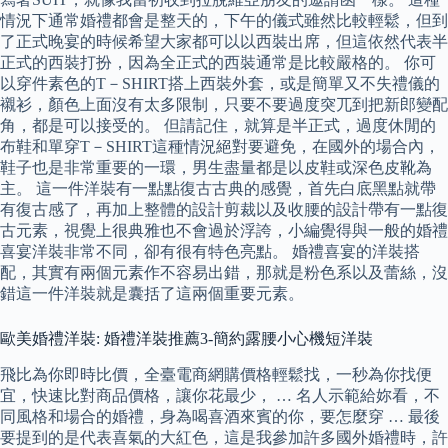
情況下通常婚禮都會是整天的，下午的儀式雖然比較輕鬆，但到
了正式晚宴的時候希望大家都可以以西裝出席，但這依然代表半
正式的西裝打扮，因為全正式的西裝通常是比較嚴格的。 你可
以穿件素色的T－SHIRT搭上西裝外套，或是簡單又不失禮儀的
襯衫，顏色上面沒有太多限制，只要不要過度突兀到把新郎變配
角，都是可以接受的。 但請記住，就算是半正式，過度休閒的
布鞋和單穿T－SHIRT這種情況絕對要避免，在國外的場合內，
鞋子也是非常重要的一環，男生盡量都是以皮鞋或深色皮靴為
主。 這一件洋裝有一點點復古古典的感覺，首先白底黑點就帶
有復古感了，再加上整體的設計剪裁以及收腰的設計帶有一點復
古元素，視覺上很典雅也不會過於浮誇，小編覺得與一般的婚禮
喜宴洋裝非常不同，卻有很有特色亮點。 婚禮喜宴的洋裝搭
配，其實有兩個元素作不容易出錯，那就是粉色系以及蕾絲，沒
錯這一件洋裝就是囊括了這兩個重要元素。
歐美婚禮洋裝: 婚禮洋裝推薦3-簡約露腰小心機短洋裝
飛比為你即時比價，全臺電商網購價格輕鬆找，一秒為你找便
宜，快速比對商品價格，讓你花最少， … 名人示範給妳看，不
同風格和場合的婚禮，身為喝喜酒來賓的你，要怎麼穿 … 最後
要提到的是代表喜氣的大紅色，這是我參加許多國外婚禮時，許