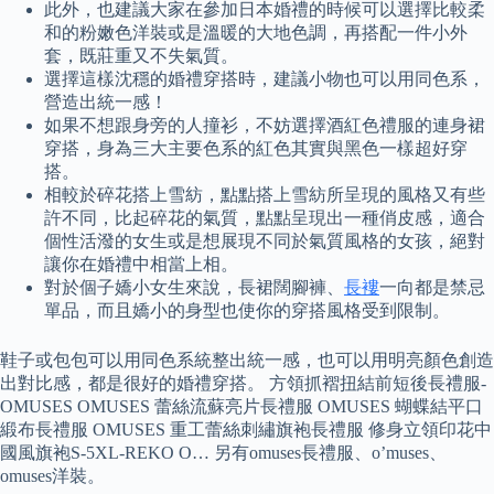
此外，也建議大家在參加日本婚禮的時候可以選擇比較柔
和的粉嫩色洋裝或是溫暖的大地色調，再搭配一件小外
套，既莊重又不失氣質。
選擇這樣沈穩的婚禮穿搭時，建議小物也可以用同色系，
營造出統一感！
如果不想跟身旁的人撞衫，不妨選擇酒紅色禮服的連身裙
穿搭，身為三大主要色系的紅色其實與黑色一樣超好穿
搭。
相較於碎花搭上雪紡，點點搭上雪紡所呈現的風格又有些
許不同，比起碎花的氣質，點點呈現出一種俏皮感，適合
個性活潑的女生或是想展現不同於氣質風格的女孩，絕對
讓你在婚禮中相當上相。
對於個子嬌小女生來說，長裙闊腳褲、
長褸
一向都是禁忌
單品，而且嬌小的身型也使你的穿搭風格受到限制。
鞋子或包包可以用同色系統整出統一感，也可以用明亮顏色創造
出對比感，都是很好的婚禮穿搭。 方領抓褶扭結前短後長禮服-
OMUSES OMUSES 蕾絲流蘇亮片長禮服 OMUSES 蝴蝶結平口
緞布長禮服 OMUSES 重工蕾絲刺繡旗袍長禮服 修身立領印花中
國風旗袍S-5XL-REKO O… 另有omuses長禮服、o’muses、
omuses洋裝。