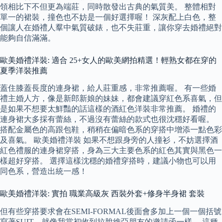
領相比下不但更為端莊，同時散發出古典的氣質美。 整體相對
單一的裙裝，撞色也不妨是一個好選擇喔！ 深灰配上白色，整
個讓人在婚禮人羣中氣質破錶，也不失莊重，讓你穿去婚禮絕對
能夠自信滿滿。
歐美婚禮洋裝: 適合 25+女人的歐美網拍精選！輕熟女都在穿的
夏季洋裝推薦
蓋住膝蓋長度的連身裙，給人莊重感，非常推薦喔。 有一些婚
禮主婚人方，像是新郎新娘的妹妹，都會建議穿紅色系喜氣，但
是如果不想要太鮮豔的話這樣的酒紅色洋裝非常推薦。 婚禮的
連身裙大多採有蕾絲，不過沒有蕾絲的款式也很沈穩好看喔。
搭配金屬色的高跟包鞋，稍稍在偏暗色系的穿搭中增添一點色彩
及喜氣。 歐美婚禮洋裝 如果不想跟身旁的人撞衫，不妨選擇酒
紅色禮服的連身裙穿搭，身為三大主要色系的紅色其實與黑色一
樣超好穿搭。 選擇這樣沈穩的婚禮穿搭時，建議小物也可以用
同色系，營造出統一感！
歐美婚禮洋裝: 實拍 職業高級灰 西裝外套+修身半身裙 套裝
但有些穿搭要求會在SEMI-FORMAL後面會多加上一個一個括號
寫著SUIT，就像我當初收到拉脫維亞朋友的邀請函一樣。 這種