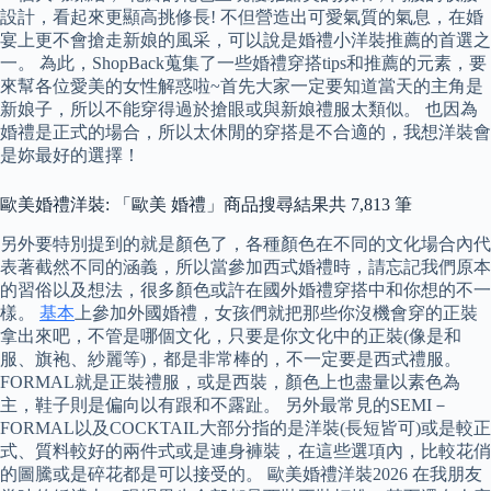
設計，看起來更顯高挑修長! 不但營造出可愛氣質的氣息，在婚
宴上更不會搶走新娘的風采，可以說是婚禮小洋裝推薦的首選之
一。 為此，ShopBack蒐集了一些婚禮穿搭tips和推薦的元素，要
來幫各位愛美的女性解惑啦~首先大家一定要知道當天的主角是
新娘子，所以不能穿得過於搶眼或與新娘禮服太類似。 也因為
婚禮是正式的場合，所以太休閒的穿搭是不合適的，我想洋裝會
是妳最好的選擇！
歐美婚禮洋裝: 「歐美 婚禮」商品搜尋結果共 7,813 筆
另外要特別提到的就是顏色了，各種顏色在不同的文化場合內代
表著截然不同的涵義，所以當參加西式婚禮時，請忘記我們原本
的習俗以及想法，很多顏色或許在國外婚禮穿搭中和你想的不一
樣。
基本
上參加外國婚禮，女孩們就把那些你沒機會穿的正裝
拿出來吧，不管是哪個文化，只要是你文化中的正裝(像是和
服、旗袍、紗麗等)，都是非常棒的，不一定要是西式禮服。
FORMAL就是正裝禮服，或是西裝，顏色上也盡量以素色為
主，鞋子則是偏向以有跟和不露趾。 另外最常見的SEMI－
FORMAL以及COCKTAIL大部分指的是洋裝(長短皆可)或是較正
式、質料較好的兩件式或是連身褲裝，在這些選項內，比較花俏
的圖騰或是碎花都是可以接受的。 歐美婚禮洋裝2026 在我朋友