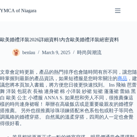
Skip
to
YMCA of Niagara
content
歐美婚禮洋裝2026詳細資料!內含歐美婚禮洋裝絕密資料
benlau
March 9, 2025
時尚與潮流
文章會定時更新，產品的熱門排序也會隨時間有所不同，讓您隨
時掌握到最新的產品資訊，如果短禮服是您時常關注的
商品
，建
議您將本頁加入書籤，將方便您日後更快速找到。 Ins 飛袖 芭蕾
舞 洋裝 包屁衣 長袖 連身裙 棉 小洋裝 紗裙 短裙 蓬蓬裙 蕾絲 黑
白 歐美 公主 小禮服 ANNA S. 如果想和旁人不同，很推薦像這
樣的時尚連身裙喔！ 舉辦在高級飯店或是重要級親友的婚禮穿
搭推薦。 另外也很推薦珍珠項鍊搭配米色系包包或鞋子等同色
調風格的婚禮穿搭。 自然風的溫柔穿搭，四周的人一定也會覺
得很好看。