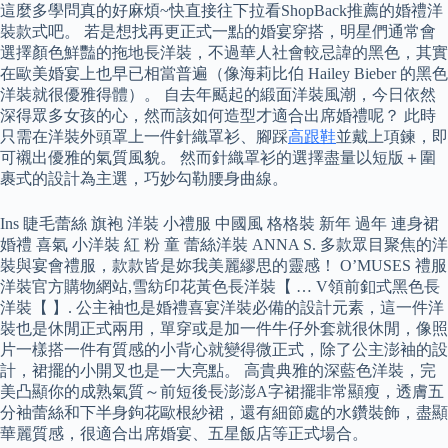
這麼多學問真的好麻煩~快直接往下拉看ShopBack推薦的婚禮洋
裝款式吧。 若是想找再更正式一點的婚宴穿搭，明星們通常會
選擇顏色鮮豔的拖地長洋裝，不過華人社會較忌諱的黑色，其實
在歐美婚宴上也早已相當普遍（像海莉比伯 Hailey Bieber 的黑色
洋裝就很優雅得體）。 自去年颳起的緞面洋裝風潮，今日依然
深得眾多女孩的心，然而該如何造型才適合出席婚禮呢？ 此時
只需在洋裝外頭罩上一件針織罩衫、腳踩
高跟鞋
並戴上項鍊，即
可襯出優雅的氣質風貌。 然而針織罩衫的選擇盡量以短版＋圍
裹式的設計為主選，巧妙勾勒腰身曲線。
Ins 睫毛蕾絲 旗袍 洋裝 小禮服 中國風 格格裝 新年 過年 連身裙
婚禮 喜氣 小洋裝 紅 粉 童 蕾絲洋裝 ANNA S. 多款眾目聚焦的洋
裝與宴會禮服，款款皆是妳我美麗繆思的靈感！ O’MUSES 禮服
洋裝官方購物網站,雪紡印花黃色長洋裝【 … V領前釦式黑色長
洋裝【 】. 公主袖也是婚禮喜宴洋裝必備的設計元素，這一件洋
裝也是休閒正式兩用，單穿或是加一件牛仔外套就很休閒，像照
片一樣搭一件有質感的小背心就變得微正式，除了公主澎袖的設
計，裙擺的小開叉也是一大亮點。 高貴典雅的深藍色洋裝，完
美凸顯你的成熟氣質～前短後長澎澎A字裙擺非常顯瘦，透膚五
分袖蕾絲和下半身鉤花歐根紗裙，還有細節處的水鑽裝飾，盡顯
華麗質感，很適合出席婚宴、五星飯店等正式場合。