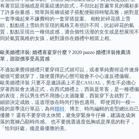
有著宮廷澎袖或是荷葉緄邊的款式，不但比起普遍常見的襯衫多
了許多份量感，簡單與長褲或裙子搭配便顯得時髦高雅，絕對是
一套準備起來不嫌費時的一套穿搭提案。 相較於碎花搭上雪
紡，點點搭上雪紡所呈現的風格又有些許不同，比起碎花的氣
質，點點呈現出一種俏皮感，適合個性活潑的女生或是想展現不
同於氣質風格的女孩，絕對讓你在婚禮中相當上相。
歐美婚禮洋裝: 婚禮喜宴穿什麼？2020 pazzo 婚禮洋裝推薦清
單，甜甜價享受高質感
不過如果覺得婚禮只要穿得正式就可以，或者單純覺得這件連身
裙很可愛就穿了，隨便選擇的心態可能會不小心違反禮儀喔。
歐美婚禮洋裝 只要不是邀請函上不是CASUAL，男生不必擔心
穿著西裝會太過正式，在西式婚禮上，西裝是常客，是一種禮儀
的表現，所以男生們不用擔心太過隆重，西裝穿下去就對了。
細節決定成敗，這道理放在時尚打扮也適用。 即使買到一模一
樣的當季流行單品，為何
模特
、博主、時尚編輯的造型總比自己
優勝？ 還有不要穿得太休閒，避免穿緊身牛仔褲，建議改成俐
落的寬褲凸顯時尚感。 也不要挑選過度低胸或是厚底的鞋子，
「恰到好處」纔是最優雅的美。