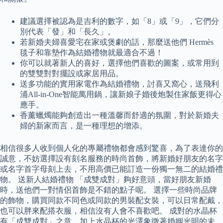
建議選擇被認為是吉利的數字，如「8」或「9」，它們分
別代表「發」和「長久」。
若新婚夫婦喜愛宅在家或煲劇的話，那麼送他們 Hermès
毯子和靠墊作為結婚禮物就最適合不過！
你可以就著新人的喜好，選擇他們喜歡的圖案，或常用到
的雙雙對對擺設或家居用品。
送多功能的實用家電作為結婚禮物，討喜又窩心，送飛利
浦All-in-One智能萬用鍋，讓新娘子婚後炮製住家飯更得心
應手。
香薰蠟燭能夠創造出一種溫馨而舒適的氛圍，對於新婚夫
婦的新家而言，是一種理想的增添。
相信很多人收到個人化的專屬禮物都會感到驚喜，為了表達你的
誠意，不妨選擇設有刻名服務的時尚首飾，將新婚好朋友的名字
或名字首字母刻上去，不用高價已能訂造一份獨一無二的結婚禮
物。 送新人結婚禮物 「成雙成對」夠好意頭，當好朋友新婚
時，送他們一對情侶首飾是不錯的點子呢。 選擇一些時尚品牌
的飾物，購買同款不同色或同款的男裝配女裝，可以日常配戴，
也可以胖來配搭衣服，相信沒有人會不喜歡吧。 成對的水晶杯
有「成雙成對」之意，加上水晶杯的光澤象徵著婚姻光明的未