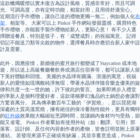
這款蠟燭暖燈以實木復古為設計風格，質感非常好，而且可調
光、可調高度，亦有定時功能，相當好用，且用得舒適安心。
近期流行手作禮物，讓自己送的禮物更獨一無二，例如個人化
衣
架
、相架等。 大家可以上 Pinkoi 手作網站發掘靈感，購買特色
手作禮物，亦能親手製作禮物給新人，更顯心意！ 有不少人選
擇贈送餐具，特別是筷子，有「成雙成對」的祝福寓意。 記得
切記不能送刀類等尖銳的物件，選擇餐具時亦應切合新人家中設
計及需要。
此外，因應疫情，新婚後的蜜月旅行都變成了Staycation 或本地
遊，所以送上高級餐廳餐飲券或酒店住宿券等，都可以讓新人留
下美好體驗和回憶。 美麗的水晶球有圓滿、浪漫的寓意，祝福
新人的愛情如琉璃般純淨無瑕，帶著水晶球伴隨音樂盒優美的旋
律和共度一生一世的她，許下彼此的誓言。 如果即將步入禮堂
的準新人是個料理愛好者，這款堪稱夢幻逸品的土鍋想必會讓對
方驚喜萬分。 其為傳承數百年工藝的「伊賀燒」，是以琵琶湖
深處的土質高溫窯燒，擁有絕佳的保冷蓄熱性能外，更具有獨特
的
紅外線
效果能大幅縮短烹調時間，並讓鍋內食材均勻受熱，節
能又省電。 Pinkoi 作者羣如有使用外站（如：翻譯、引用）部
落客、設計師、及任何內容創作者的產物，皆會註明並附上原著
連結。 若發現來源不正確或有缺漏，其並非蓄意造成，Pinkoi