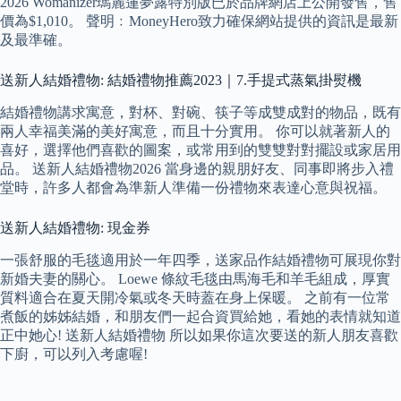
2026 Womanizer瑪麗蓮夢露特別版已於品牌網店上公開發售，售
價為$1,010。 聲明﹕MoneyHero致力確保網站提供的資訊是最新
及最準確。
送新人結婚禮物: 結婚禮物推薦2023｜7.手提式蒸氣掛熨機
結婚禮物講求寓意，對杯、對碗、筷子等成雙成對的物品，既有
兩人幸福美滿的美好寓意，而且十分實用。 你可以就著新人的
喜好，選擇他們喜歡的圖案，或常用到的雙雙對對擺設或家居用
品。 送新人結婚禮物2026 當身邊的親朋好友、同事即將步入禮
堂時，許多人都會為準新人準備一份禮物來表達心意與祝福。
送新人結婚禮物: 現金券
一張舒服的毛毯適用於一年四季，送家品作結婚禮物可展現你對
新婚夫妻的關心。 Loewe 條紋毛毯由馬海毛和羊毛組成，厚實
質料適合在夏天開冷氣或冬天時蓋在身上保暖。 之前有一位常
煮飯的姊姊結婚，和朋友們一起合資買給她，看她的表情就知道
正中她心! 送新人結婚禮物 所以如果你這次要送的新人朋友喜歡
下廚，可以列入考慮喔!