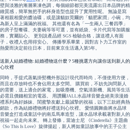
壁與淡雅的漸層果凍色調，每個細節都完美流露出日本品牌的精
緻質感，簡單無把手的杯身造型也提升了實用性呢。 無論是寫
著相親相愛的醬油碟，或是讓貓奴莞爾的「貓肥家潤」小碗，均
為新人呈上滿滿的祝福。 其他還有名為「一生兩人 三餐四季」
的房子型餐碟、夫妻碗等等可選，並有紙袋、卡片代寫等加購服
務，實屬貼心。 更別說產品經 SGS 檢驗合格，讓送禮人有面
子，收禮人也用得安心。 傳播學系畢業，因對吉卜力工作室的
熱愛而決定前往日本，目前東京生活邁入第5年。
送新人結婚禮物: 結婚禮物送什麼？5種挑選方向讓你送到新人的
心坎裡
同時，手提式蒸氣掛熨機外形設計現代而時尚，不僅使用方便，
而且在存放時也不會佔用太多空間。 購買前，不妨先詢問新人
的需要，送上適合的家電，如吸塵機、空氣清新機、風筒等生活
必需且價錢相宜的電器。 用讚爾JALL水晶球音樂盒絕美浪漫婚
禮系列為好姊妹、閨蜜摯友獻上最誠摯的祝福，以下三款經典熱
銷款，作為結婚禮物將好禮送到心坎裡。 愛情圓舞曲將水晶球
音樂盒打造成童話中的南瓜馬車造型，讓水晶球承載著對新人的
祝福一起走向未來。 轉上發條，當迪士尼 《Cinderella》主題曲
《So This Is Love》旋律揚起，新人將如童話故事中的王子公主