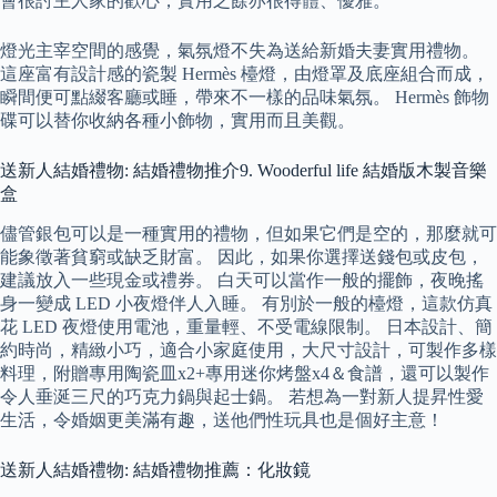
會很討主人家的歡心，實用之餘亦很得體、優雅。
燈光主宰空間的感覺，氣氛燈不失為送給新婚夫妻實用禮物。
這座富有設計感的瓷製 Hermès 檯燈，由燈罩及底座組合而成，
瞬間便可點綴客廳或睡，帶來不一樣的品味氣氛。 Hermès 飾物
碟可以替你收納各種小飾物，實用而且美觀。
送新人結婚禮物: 結婚禮物推介9. Wooderful life 結婚版木製音樂
盒
儘管銀包可以是一種實用的禮物，但如果它們是空的，那麼就可
能象徵著貧窮或缺乏財富。 因此，如果你選擇送錢包或皮包，
建議放入一些現金或禮券。 白天可以當作一般的擺飾，夜晚搖
身一變成 LED 小夜燈伴人入睡。 有別於一般的檯燈，這款仿真
花 LED 夜燈使用電池，重量輕、不受電線限制。 日本設計、簡
約時尚，精緻小巧，適合小家庭使用，大尺寸設計，可製作多樣
料理，附贈專用陶瓷皿x2+專用迷你烤盤x4＆食譜，還可以製作
令人垂涎三尺的巧克力鍋與起士鍋。 若想為一對新人提昇性愛
生活，令婚姻更美滿有趣，送他們性玩具也是個好主意！
送新人結婚禮物: 結婚禮物推薦：化妝鏡