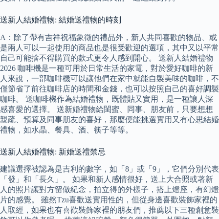
送新人結婚禮物: 結婚送禮物的時刻
A：除了帶有吉祥祝福象徵的禮品外，新人共同喜歡的物品、或
是兩人可以一起使用的商品也是很受歡迎的選項，其中又以平常
自己可能捨不得購買的款式更令人感到開心。 送新人結婚禮物
2026 咖啡機是一種可用於日常生活的家電，對於愛好咖啡的新
人來說，一部咖啡機可以讓他們在家中就能自製美味的咖啡，不
僅節省了前往咖啡店的時間和金錢，也可以按照自己的喜好調製
咖啡。 送咖啡機作為結婚禮物，既體貼又實用，是一種讓人深
感喜愛的選擇。 送新婚禮物給閨蜜、同事、朋友前，只要想想
親疏、預算及同事朋友的喜好，那麼便能挑選實用又有心思結婚
禮物，如水晶、餐具、酒、筷子等等。
送新人結婚禮物: 新婚送禮禁忌
建議選擇被認為是吉利的數字，如「8」或「9」，它們分別代表
「發」和「長久」。 如果和新人感情很好，送上大合照或著新
人的照片讓對方留做紀念，拍立得的外樣子，搭上燈座，有幻燈
片的感覺。 雖然Tzu喜歡送實用性的，但從身邊喜歡裝飾家裡的
人取經，如果也有喜歡裝飾家裡的朋友們，推薦以下三種創意裝