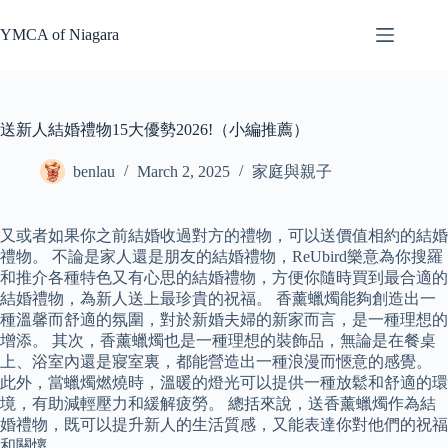
Skip
to
YMCA of Niagara
content
送新人結婚禮物15大優勢2026!（小編推薦）
benlau
March 2, 2025
家庭與親子
又或者如果你之前結婚收過對方的禮物，可以送價值相約的結婚
禮物。 不論是家人還是朋友的結婚禮物，ReUbird樂意為你搜羅
和推介各種特色又有心思的結婚禮物，方便你隨時買到最合適的
結婚禮物，為新人送上最珍貴的祝福。 香薰蠟燭能夠創造出一
種溫馨而舒適的氛圍，對於新婚夫婦的新家而言，是一種理想的
增添。 其次，香薰蠟燭也是一種理想的裝飾品，無論是在餐桌
上、浴室內還是寢室裏，都能營造出一種浪漫而愜意的感覺。
此外，當蠟燭燃燒時，溫暖的燈光可以提供一種放鬆和舒適的環
境，有助減輕壓力和緩解疲勞。 總括來說，送香薰蠟燭作為結
婚禮物，既可以提升新人的生活質感，又能表達你對他們的祝福
和關懷。