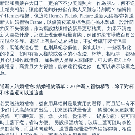
新郎和新娘在大日子一定拍下不少美麗照片，作為朋友，何不送
上精美相架，讓他們能夠好好儲存動人又難忘時刻呢？ 編輯推
介Hermès相架，像這款Hermès Pleiade Picture 送新人結婚禮物 送
新人結婚禮物 Frame，以優質皮革及棕色實心桃木製成，設計簡
約又不失優雅，作為擺設點綴婚後新居更顯格調。 如果不清楚
新人喜歡什麼，那送上現金券就最實際，例如超級市場或百貨公
司現金券等。 想送上有點心思的禮物，不妨考慮訂製情侶畫
像，既能表達心意，也別具紀念價值。 除此以外，一些客製化
的物品，如印有新人樣貌或名字的小夜燈、杯墊、相框等，都極
具心思和收藏價值。 如果新人是親人或閨蜜，可以選擇送上金
銀禮品，高貴且大方得體，能表達祝福之餘，也可以表示珍重之
意。
送新人結婚禮物: 結婚禮物清單：20 件新人禮物精選，除了對杯
和水晶還可以送這些
若要送結婚禮物，煮食用具絕對是最實用的選擇，而且近年有不
少好用又高顏值的出品，用來送禮就最合適！ 德國Oidire這款電
煮鍋，可同時蒸、煮、燉、火鍋、煲湯等，一鍋多功能，更可同
時上蒸下煮，省時方便。 另設保溫功能，玻璃上蓋可隨時掌控
烹飪狀態，而且均勻速熱。 送香薰融蠟燈作為結婚禮物，相信