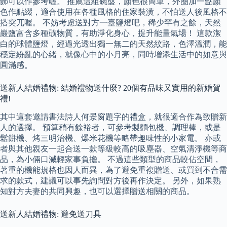
飾可以作參考喔。 推薦這組碗盤，顏色很簡單，外圈加一點顏
色作點綴，適合使用在各種風格的住家裝潢，不怕送人後風格不
搭突兀喔。 不妨考慮送對方一臺鹽燈吧，稀少罕有之餘，天然
巖鹽富含多種礦物質，有助淨化身心，提升能量氣場！ 這款潔
白的球體鹽燈，經過光透出獨一無二的天然紋路，色澤溫潤，能
穩定紛亂的心緒，就像心中的小月亮，同時增添生活中的如意與
圓滿感。
送新人結婚禮物: 結婚禮物送什麼? 20個有品味又實用的新婚賀
禮!
其中這套邀請書法詩人何景窗題字的禮盒，就很適合作為致贈新
人的選擇。 預算稍有餘裕者，可參考製麵包機、調理棒，或是
鬆餅機、烤三明治機、爆米花機等略帶趣味性的小家電。 亦或
者與其他親友一起合送一款等級較高的吸塵器、空氣清淨機等商
品，為小倆口減輕家事負擔。 不過這些類型的商品較佔空間，
著重的機能規格也因人而異，為了避免重複贈送、或買到不合需
求的款式，建議可以事先詢問對方後再作決定。 另外，如果熟
知對方夫妻的共同興趣，也可以選擇贈送相關的商品。
送新人結婚禮物: 避免送刀具