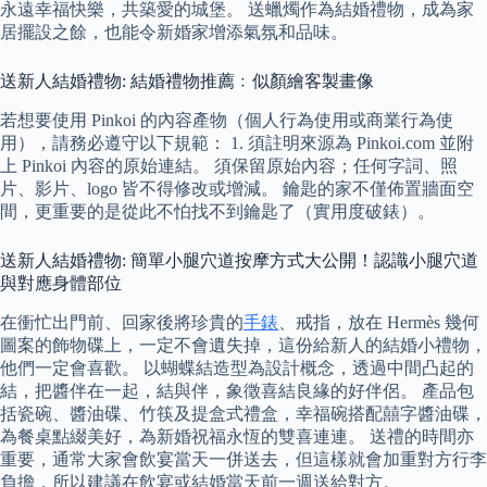
永遠幸福快樂，共築愛的城堡。 送蠟燭作為結婚禮物，成為家
居擺設之餘，也能令新婚家增添氣氛和品味。
送新人結婚禮物: 結婚禮物推薦﹕似顏繪客製畫像
若想要使用 Pinkoi 的內容產物（個人行為使用或商業行為使
用），請務必遵守以下規範： 1. 須註明來源為 Pinkoi.com 並附
上 Pinkoi 內容的原始連結。 須保留原始內容；任何字詞、照
片、影片、logo 皆不得修改或增減。 鑰匙的家不僅佈置牆面空
間，更重要的是從此不怕找不到鑰匙了（實用度破錶）。
送新人結婚禮物: 簡單小腿穴道按摩方式大公開！認識小腿穴道
與對應身體部位
在衝忙出門前、回家後將珍貴的
手錶
、戒指，放在 Hermès 幾何
圖案的飾物碟上，一定不會遺失掉，這份給新人的結婚小禮物，
他們一定會喜歡。 以蝴蝶結造型為設計概念，透過中間凸起的
結，把醬伴在一起，結與伴，象徵喜結良緣的好伴侶。 產品包
括瓷碗、醬油碟、竹筷及提盒式禮盒，幸福碗搭配囍字醬油碟，
為餐桌點綴美好，為新婚祝福永恆的雙喜連連。 送禮的時間亦
重要，通常大家會飲宴當天一併送去，但這樣就會加重對方行李
負擔，所以建議在飲宴或結婚當天前一週送給對方。