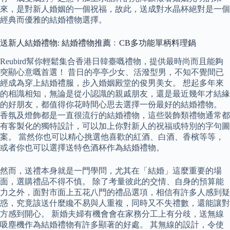
來，是對新人婚姻的一個祝福，故此，送成對水晶杯絕對是一個
經典而優雅的結婚禮物選擇。
送新人結婚禮物: 結婚禮物推薦﹕CB多功能單柄料理鍋
Reubird幫你輕鬆集合香港日韓臺嘅禮物，提供最時尚而且能夠
突顯心意嘅首選！ 昔日的亭亭少女、活潑型男，不知不覺間已
經成為穿上結婚禮服，步入婚姻殿堂的俊男美女。 想起多年來
的相識相知，無論是從小認識的親戚朋友，還是最近幾年才結緣
的好朋友，都值得你花時間心思去選擇一份最好的結婚禮物。
香氛及燈飾都是一直很流行的結婚禮物，這些裝飾類禮物通常都
有客製化的獨特設計，可以加上你對新人的祝福或特別的字句圖
案。 當然你也可以精心挑選他喜歡的紅酒、白酒、香檳等等，
或者你也可以選擇送特色酒杯作為結婚禮物。
然而，送禮本身就是一門學問，尤其在「結婚」這麼重要的場
面，選購禮品不得不慎。 除了考量彼此的交情、自身的預算能
力之外，面對市面上五花八門的禮品選項，相信有許多人感到疑
惑，究竟該送什麼纔不易與人重複，同時又不失禮數，還能讓對
方感到開心。 新婚夫婦有機會會在家務分工上有分歧，送無線
吸塵機作為結婚禮物有許多顯著的好處。 其無線的設計，令使