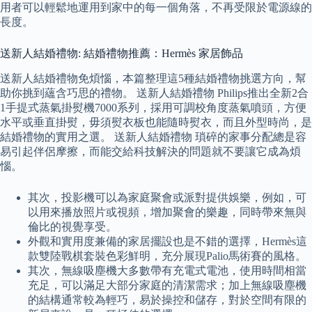
用者可以輕鬆地運用到家中的每一個角落，不再受限於電源線的
長度。
送新人結婚禮物: 結婚禮物推薦：Hermès 家居飾品
送新人結婚禮物免煩惱，本篇整理這5種結婚禮物挑選方向，幫
助你挑到蘊含巧思的禮物。 送新人結婚禮物 Philips推出全新2合
1手提式蒸氣掛熨機7000系列，採用可調校角度蒸氣噴頭，方便
水平或垂直掛熨，毋須熨衣板也能隨時熨衣，而且外型時尚，是
結婚禮物的實用之選。 送新人結婚禮物 瑣碎的家事分配總是容
易引起伴侶摩擦，而能交給科技解決的問題就不要讓它成為煩
惱。
其次，投影機可以為家庭聚會或派對提供娛樂，例如，可
以用來播放照片或視頻，增加聚會的樂趣，同時帶來無與
倫比的視覺享受。
外觀和實用度兼備的家居擺設也是不錯的選擇，Hermès這
款雙陸戰棋套裝色彩鮮明，充分展現Palio馬術賽的風格。
其次，無線吸塵機大多數帶有充電式電池，使用時間相當
充足，可以滿足大部分家庭的清潔需求；加上無線吸塵機
的結構通常較為輕巧，易於操控和儲存，對於空間有限的