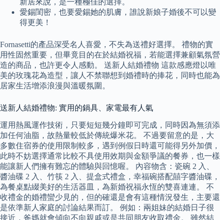
新居來說，是一種極佳的選擇。
愛錫閨密，也要愛錫她的肌膚，誰說新娘子婚後不可以變
得更美！
Fornasetti的產品深受名人喜愛，不失為送禮好選擇。 禮物的實
用性固然重要，但畢竟目的在於結婚祝福，若能選擇兼顧氣氛營
造的商品，也許更令人感動。 送新人結婚禮物 這款感應燈以唯
美的玫瑰花為造型，讓人不禁聯想到婚禮時的捧花，同時也能為
居家生活增添浪漫與溫暖氛圍。
送新人結婚禮物: 實用的鍋具、家電最有人氣
運用熱風運作技術，只要短短幾分鐘即可完成，同時因為無須添
加任何油脂，故熱量較低於傳統爆米花。 不過要留意的是，大
多數住宿券的使用限制較多，遇到例假日時還可能得另外加價，
此時不妨選擇通常比較不具使用效期與金額爭議的餐券，也一樣
能讓新人們擁有難忘的體驗與回憶喔。 內容物含：瓷碗 2 入、
醬油碟 2 入、竹筷 2 入、提盒式禮盒，幸福碗搭配囍字醬油碟，
為餐桌點綴美好的生活器皿，為新婚祝福永恆的雙喜連連。 不
收禮金的婚禮蠻少見的，但的確還是會有這種情況發生，主要還
是依準新人家庭的討論結果而訂。 例如：兩姐妹的結婚日子很
接近，爸媽就會傾向不向親戚或是共同朋友收取禮金。 雖然結