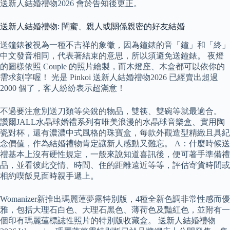
送新人結婚禮物2026 會於告知後更正。
送新人結婚禮物: 閨蜜、親人或關係親密的好友結婚
送鐘錶被視為一種不吉祥的象徵，因為鐘錶的音「鐘」和「終」
中文發音相同，代表著結束的意思，所以須避免送鐘錶。 夜燈
的圖樣依照 Couple 的照片繪製，而木燈座、木盒都可以依你的
需求刻字喔！ 光是 Pinkoi 送新人結婚禮物2026 已經賣出超過
2000 個了，客人紛紛表示超滿意！
不過要注意別送刀類等尖銳的物品，雙筷、雙碗等就最適合。
讚爾JALL水晶球婚禮系列有唯美浪漫的水晶球音樂盒、實用陶
瓷對杯，還有濃濃中式風格的珠寶盒，每款外觀造型精緻且具紀
念價值，作為結婚禮物肯定讓新人感動又難忘。 A：什麼時候送
禮基本上沒有硬性規定，一般來說知道喜訊後，便可著手準備禮
品，並看彼此交情、時間、住的距離遠近等等，評估寄貨時間或
相約喫飯見面時親手遞上。
Womanizer新推出瑪麗蓮夢露特別版，4種全新色調非常性感而優
雅，包括大理石白色、大理石黑色、薄荷色及豔紅色，並附有一
個印有瑪麗蓮標誌性照片的特別版收藏盒。 送新人結婚禮物