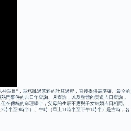
，以神爲目”，爲您跳過繁雜的計算過程，直接提供最準確、最全的
種熱門事件的吉日年查詢、月查詢，以及整體的黃道吉日查詢，
；但在傳統的命理學上，父母的生辰不應與子女結婚吉日相同。
時半至9時半）、午時（早上11時半至下午1時半）是吉時，各