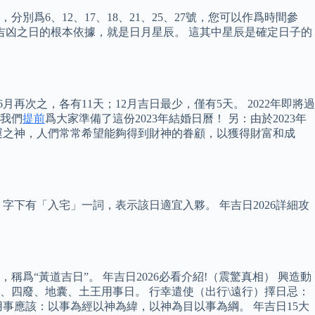
，分別爲6、12、17、18、21、25、27號，您可以作爲時間參
吉凶之日的根本依據，就是日月星辰。 這其中星辰是確定日子的
6月再次之，各有11天；12月吉日最少，僅有5天。 2022年即將過
，我們
提前
爲大家準備了這份2023年結婚日曆！ 另：由於2023年
運之神，人們常常希望能夠得到財神的眷顧，以獲得財富和成
下有「入宅」一詞，表示該日適宜入夥。 年吉日2026詳細攻
“黃道吉日”。 年吉日2026必看介紹!（震驚真相） 興造動
四廢、地囊、土王用事日。 行幸遣使（出行\遠行）擇日忌：
事應該：以事為經以神為緯，以神為目以事為綱。 年吉日15大