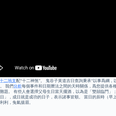
十二地支
配“十二神煞”。 鬼谷子黃道吉日查詢秉承“以事爲綱
。 我們
分析
每個事件和日期曆法之間的天時關係，爲您提供各
難題。 有些人會選擇父母生日當天擺酒，以為是「雙囍臨門」
」，成日就是成功的日子，表示諸事皆順。 當日的辰時（早上7
利利，兔氣揚眉。