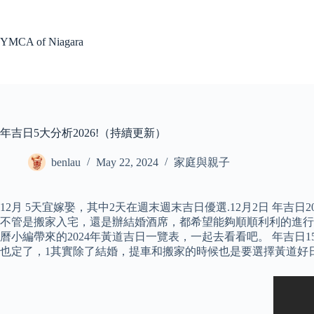
Skip
to
content
YMCA of Niagara
年吉日5大分析2026!（持續更新）
benlau
May 22, 2024
家庭與親子
12月 5天宜嫁娶，其中2天在週末週末吉日優選.​12月2日 年吉日
不管是搬家入宅，還是辦結婚酒席，都希望能夠順順利利的進行
曆小編帶來的2024年黃道吉日一覽表，一起去看看吧。 年吉日1
也定了，1其實除了結婚，提車和搬家的時候也是要選擇黃道好