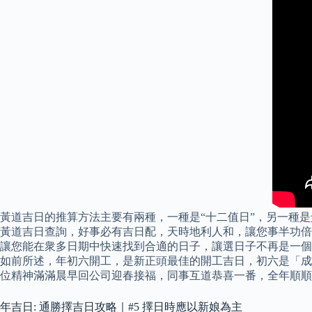
黃道吉日的推算方法主要有兩種，一種是“十二值日”，另一種是
黃道吉日查詢，好事必有吉日配，天時地利人和，讓您事半功倍
讓您能在衆多日期中快速找到合適的日子，讓選日子不再是一個
如前所述，年初六開工，是新正頭最佳的開工吉日，初六是「成日
位精神滿滿晨早回公司迎春接福，同事互道恭喜一番，全年順順
年吉日: 通勝擇吉日攻略｜#5 擇日時應以新娘為主