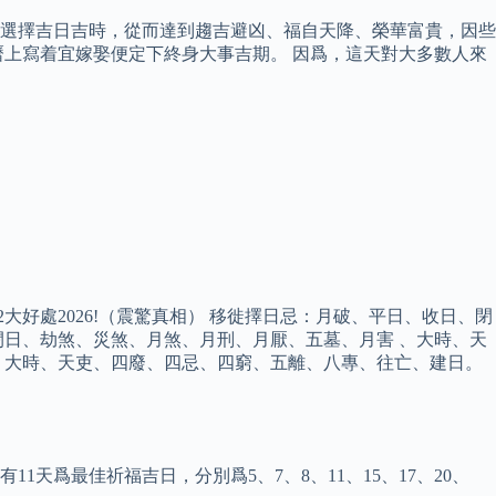
選擇吉日吉時，從而達到趨吉避凶、福自天降、榮華富貴，因些
上寫着宜嫁娶便定下終身大事吉期。 因爲，這天對大多數人來
好處2026!（震驚真相） 移徙擇日忌：月破、平日、收日、閉
日、劫煞、災煞、月煞、月刑、月厭、五墓、月害 、大時、天
、大時、天吏、四廢、四忌、四窮、五離、八專、往亡、建日。
共有11天爲最佳祈福吉日，分別爲5、7、8、11、15、17、20、