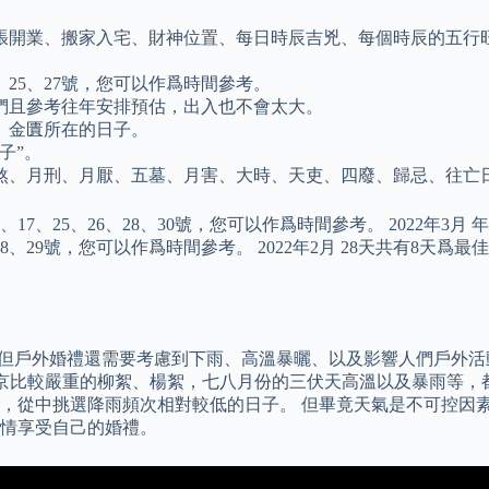
張開業、搬家入宅、財神位置、每日時辰吉兇、每個時辰的五行
1、25、27號，您可以作爲時間參考。
我們且參考往年安排預估，出入也不會太大。
、金匱所在的日子。
子”。
煞、月刑、月厭、五墓、月害、大時、天吏、四廢、歸忌、往亡
、17、25、26、28、30號，您可以作爲時間參考。 2022年3月
6、28、29號，您可以作爲時間參考。 2022年2月 28天共有8天爲最
，但戶外婚禮還需要考慮到下雨、高溫暴曬、以及影響人們戶外活動
初北京比較嚴重的柳絮、楊絮，七八月份的三伏天高溫以及暴雨等
，從中挑選降雨頻次相對較低的日子。 但畢竟天氣是不可控因
情享受自己的婚禮。