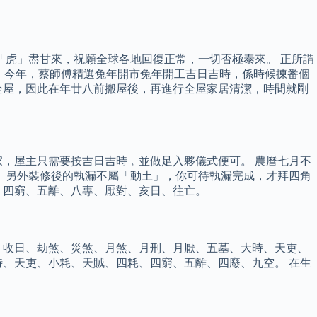
「虎」盡甘來，祝願全球各地回復正常，一切否極泰來。 正所謂
傅，今年，蔡師傅精選兔年開市兔年開工吉日吉時，係時候揀番個
全屋，因此在年廿八前搬屋後，再進行全屋家居清潔，時間就剛
家，屋主只需要按吉日吉時﹐並做足入夥儀式便可。 農曆七月不
 另外裝修後的執漏不屬「動土」，你可待執漏完成，才拜四角
、四窮、五離、八專、厭對、亥日、往亡。
、收日、劫煞、災煞、月煞、月刑、月厭、五墓、大時、天吏、
、天吏、小耗、天賊、四耗、四窮、五離、四廢、九空。 在生