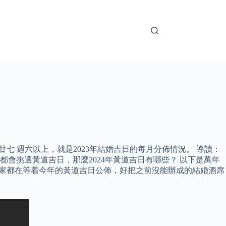
月廿七 週六​​以上，就是2023年結婚吉日的每月分佈情況。 導讀：
會挑選黃道吉日，那麼2024年黃道吉日有哪些？ 以下是萬年
快，大家都在等着今年的黃道吉日公佈，好把之前沒能辦成的結婚酒席