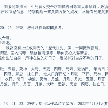
、開張開業擇日、生兒育女交合求嗣擇吉日等重大事項時，必須
日吉凶宜忌信息，特別提醒一些貪圖方便的網友，不能看見老黃曆
、20、25、26號，您可以作爲時間參考。
太合適。
看看吧。
」，以及沒有上位或開光的「歷代袓先」牌，一同搬到新居。
屋清潔、室內消毒、裝修後清潔等，助你安心入夥新居。
選出生助自身，用神在位的好日子，過濾掉對自身不利的日子。
、五墓、死神、大時、天吏、四廢、死氣、遊禍日。 年吉日12大
、四廢、歸忌、往亡日。 進人口擇日忌：月破、平日、死神、閉
日、收日、閉日、劫煞、災煞、月煞、月刑、月厭、五墓、月害
月煞、月刑、月害、月厭、大時、遊禍、天吏、四廢、往亡日。
、13、21、23、29號，您可以作爲時間參考。 2022年5月 31天