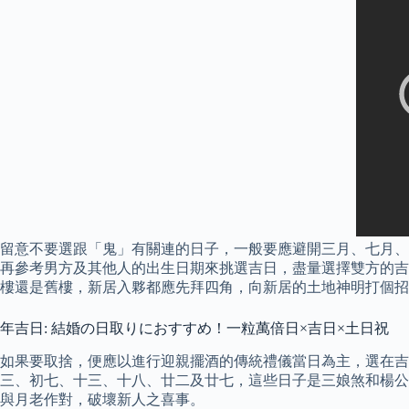
留意不要選跟「鬼」有關連的日子，一般要應避開三月、七月、
再參考男方及其他人的出生日期來挑選吉日，盡量選擇雙方的吉
樓還是舊樓，新居入夥都應先拜四角，向新居的土地神明打個招
年吉日: 結婚の日取りにおすすめ！一粒萬倍日×吉日×土日祝
如果要取捨，便應以進行迎親擺酒的傳統禮儀當日為主，選在吉
三、初七、十三、十八、廿二及廿七，這些日子是三娘煞和楊公忌
與月老作對，破壞新人之喜事。