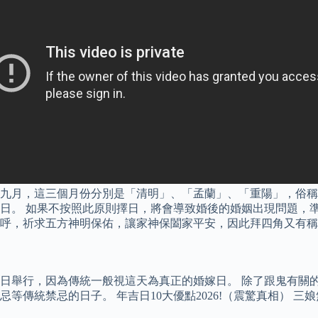
九月，這三個月份分別是「清明」、「孟蘭」、「重陽」，俗稱
日。 如果不按照此原則擇日，將會導致婚後的婚姻出現問題，準
呼，祈求五方神明保佑，讓家神保闔家平安，因此拜四角又有稱
日舉行，因為傳統一般視這天為真正的婚嫁日。 除了跟鬼有關
等傳統禁忌的日子。 年吉日10大優點2026!（震驚真相） 