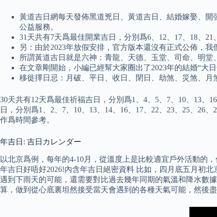
黃道吉日網每天發佈黑道兇日、黃道吉日、結婚嫁娶、開
公益服務。
31天共有7天爲最佳開業吉日，分別爲6、12、17、18、2
另：由於2023年放假安排，官方版本還沒有正式公佈，
所謂黃道吉日就是六神：青龍、天德、玉堂、司命、明堂
在文章剛開始，小編已經幫大家圈出了2023年的結婚“大日
移徙擇日忌：月破、平日、收日、閉日、劫煞、災煞、月
30天共有12天爲最佳祈福吉日，分別爲1、4、5、7、10、13、16
日，分別爲1、2、7、10、13、14、16、17、22、23、25、2
作爲時間參考。
年吉日: 吉日カレンダー
以北京爲例，每年的4-10月，從溫度上是比較適宜戶外活動的
年吉日好唔好2026!內含年吉日絕密資料 比如，四月底五月
遇到下雨天的可能，還需要對比過去幾年同期的氣溫和降水數據
算，做到從心底裏坦然接受當天會遇到的各種天氣可能，然後盡