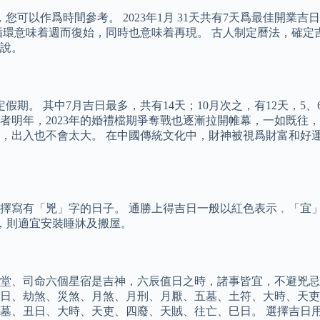
，您可以作爲時間參考。 2023年1月 31天共有7天爲最佳開業吉日
循環意味着週而復始，同時也意味着再現。 古人制定曆法，確定
說。
法定假期。 其中7月吉日最多，共有14天；10月次之，有12天，5、
者明年，2023年的婚禮檔期爭奪戰也逐漸拉開帷幕，一如既往
，出入也不會太大。 在中國傳統文化中，財神被視爲財富和好
寫有「兇」字的日子。 通勝上得吉日一般以紅色表示﹐「宜」字
，則適宜安裝睡牀及搬屋。
、司命六個星宿是吉神，六辰值日之時，諸事皆宜，不避兇忌，稱爲
日、劫煞、災煞、月煞、月刑、月厭、五墓、土符、大時、天吏、
墓、丑日、大時、天吏、四廢、天賊、往亡、巳日。 選擇吉日用