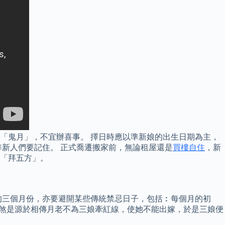
「鬼月」，不宜辦喜事。 擇日時應以準新娘的出生日期為主，
新人們要記住。 正式喬遷搬家前，無論租屋還是
買樓自住
，新
「拜五方」。
的三個月份，亦要避開某些傳統禁忌日子，包括︰每個月的初
三娘煞是源於相傳月老不為三娘牽紅線，使她不能出嫁，於是三娘便