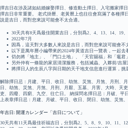
擇吉日在涉及諸如結婚嫁娶擇日、修造動土擇日、入宅搬家擇日
擇吉日非常重要。 老式掛曆、老黃曆上也往往會寫滿了各種擇
說是吉日，而對您來說可能會不太合適。
30天共有8天爲最佳開業吉日，分別爲2、4、13、14、19
2022年7月
因爲，這天對大多數人來說是吉日，而對您來說可能會不
以下是萬年曆小編帶來的2024年黃道吉日一覽表，一起去
切勿將「地主」、「門口土地」、「天官賜福」和「竈君
另外仲有一條龍的家居清潔服務，包括滅蟲、入夥前/吉
將擇日人的生辰八字與日期的天干地支信息進行運算，挑
解除擇日忌：月建、平日、收日、劫煞、災煞、月煞、月刑、月厭
日、劫煞、災煞、月煞、月刑、月厭、五墓、月害、大時、天吏
吏、四廢、四窮、九空、往亡日。 納採問名擇日忌：月破、平
上表章擇日忌：月建、月破、平日、收日、閉日、劫煞、災煞、
年吉日: 開運カレンダー「吉日について」
30天共有11天爲最佳祈福吉日，分別爲2、5、8、9、10、11、12