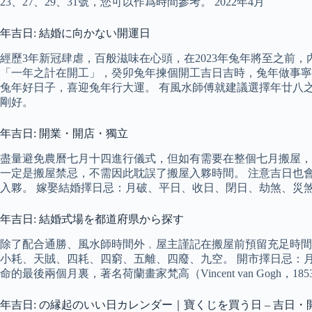
23、27、29、31號，您可以作爲時間參考。 2022年4月
年吉日: 結婚に向かない開運日
經歷3年新冠肆虐，百般滋味在心頭，在2023年兔年將至之前
「一年之計在開工」，癸卯兔年揀個開工吉日吉時，兔年做事寧舍
兔年好日子，喜迎兔年行大運。 有風水師傅就建議選擇年廿八
剛好。
年吉日: 開業・開店・獨立
盡量避免農曆七月十四進行儀式，但如有需要在整個七月搬屋，
一定是搬屋禁忌，不需因此耽誤了搬屋入夥時間。 注意吉日也
入夥。 嫁娶結婚擇日忌：月破、平日、收日、閉日、劫煞、災
年吉日: 結婚式場を都道府県から探す
除了配合通勝、風水師時間外﹐屋主謹記在搬屋前預留充足時間
小耗、天賊、四耗、四窮、五離、四廢、九空。 開市擇日忌：
命的最後兩個月裏，著名荷蘭畫家梵高（Vincent van Gogh，1
年吉日: の縁起のいい日カレンダー｜寶くじを買う日 – 吉日・