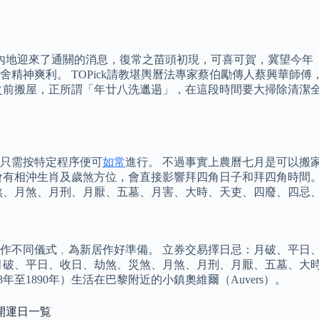
，內地迎來了通關的消息，復常之苗頭初現，可喜可賀，冀望今年
精神爽利。 TOPick請教堪輿曆法專家蔡伯勵傳人蔡興華師
之前搬屋，正所謂「年廿八洗邋遢」，在這段時間要大掃除清潔
只需按特定程序便可
如常
進行。 不過事實上農曆七月是可以搬
會有相沖生肖及歲煞方位，會直接影響拜四角日子和拜四角時間。
煞、月煞、月刑、月厭、五墓、月害、大時、天吏、四廢、四忌
作不同儀式﹐為新居作好準備。 立券交易擇日忌：月破、平日
月破、平日、收日、劫煞、災煞、月煞、月刑、月厭、五墓、大時
853年至1890年）生活在巴黎附近的小鎮奧維爾（Auvers）。
開運日一覧