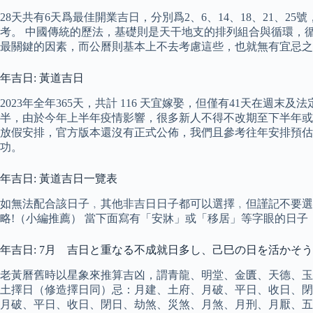
28天共有6天爲最佳開業吉日，分別爲2、6、14、18、21、25號
考。 中國傳統的歷法，基礎則是天干地支的排列組合與循環，
最關鍵的因素，而公曆則基本上不去考慮這些，也就無有宜忌之
年吉日: 黃道吉日
2023年全年365天，共計 116 天宜嫁娶，但僅有41天在週末及
半，由於今年上半年疫情影響，很多新人不得不改期至下半年或
放假安排，官方版本還沒有正式公佈，我們且參考往年安排預估
功。
年吉日: 黃道吉日一覽表
如無法配合該日子﹐其他非吉日日子都可以選擇﹐但謹記不要選擇
略!（小編推薦） 當下面寫有「安牀」或「移居」等字眼的日子
年吉日: 7月 吉日と重なる不成就日多し、己巳の日を活かそう
老黃曆舊時以星象來推算吉凶，謂青龍、明堂、金匱、天德、玉堂
土擇日（修造擇日同）忌：月建、土府、月破、平日、收日、閉
月破、平日、收日、閉日、劫煞、災煞、月煞、月刑、月厭、五