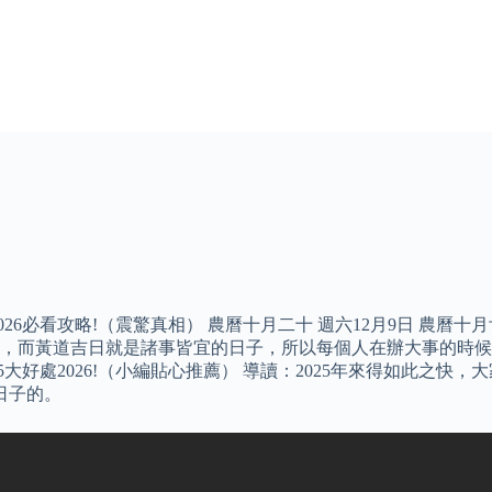
2026必看攻略!（震驚真相） 農曆十月二十 週六​12月9日 農曆十
，而黃道吉日就是諸事皆宜的日子，所以每個人在辦大事的時候都
5大好處2026!（小編貼心推薦） 導讀：2025年來得如此之
日子的。