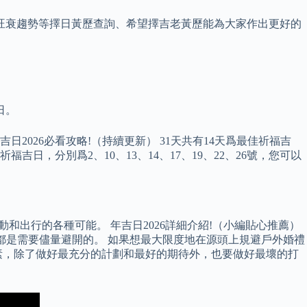
旺衰趨勢等擇日黃歷查詢、希望擇吉老黃歷能為大家作出更好的
日。
 年吉日2026必看攻略!（持續更新） 31天共有14天爲最佳祈福吉
佳祈福吉日，分別爲2、10、13、14、17、19、22、26號，您可以
和出行的各種可能。 年吉日2026詳細介紹!（小編貼心推薦）
，都是需要儘量避開的。 如果想最大限度地在源頭上規避戶外婚禮
素，除了做好最充分的計劃和最好的期待外，也要做好最壞的打