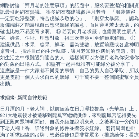
網路討論「拜月老的注意事項」的話題中，服裝要整潔的相關資
訊最引起網友熱議。 很多網友都建議參拜月老時，「服裝儀容
一定要乾淨整潔，符合虔誠恭敬的心」、「別穿太暴露」，認為
服儀端莊才能展現自己想求姻緣的誠意，而且穿著若太邋遢，的
確也比較不易受青睞啊。 ⑤ 若要向月老求籤，也需稟明生辰八
字、姓名、住址、理想對象，得三次聖筊可至解籤處解籤。 ①
建議供品：水果、糖果、鮮花，需為雙數，放置前殿或各處神明
桌皆可。 描述自己的生活軌跡，讓月老知道你遇到的問題，例
如生活之中很難遇到適合的人，這樣就可以方便月老為你安排你
的對象的出場方式。 和盤有一起拜就很有可能緣分被分享了，
這應該是一件大家都不樂見的事情，自己的男人自己爭取，所以
更是隻能一個人去求自己的姻緣，可千萬不要一整個閨蜜幫全員
出動。
求姻緣: 新聞自律規範
日月潭的月下老人祠，以前坐落在日月潭拉魯島（光華島）上，
921大地震後才被遷移到龍鳳宮繼續供俸，來到龍鳳宮記得要先
到正殿向眾神明問好、自我介紹並說明來意，之後再往一旁的月
下老人祠上香、詳述對象的條件並擲筊求紅線。 廟祠周圍也掛
滿了祈求姻緣的吊牌，想必信徒也是非常眾多（推薦給你：看療