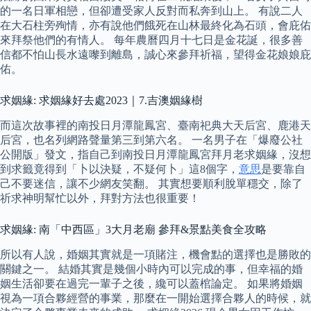
的一名日軍相戀，但卻遭受家人反對而私奔到山上。 有說二人
在大石柱旁殉情，亦有說他們餓死在山林最終化為石頭，會庇佑
來拜祭他們的有情人。 每年農曆四月十七日是金花誕，很多善
信都不怕山長水遠嚟到離島，誠心來參拜祈福，望得金花娘娘庇
佑。
求姻緣: 求姻緣好去處2023｜7.吉澳姻緣樹
而這次故事裡的南投日月潭龍鳳宮、臺南祀典大天后宮、鹿港天
后宮，也名列網路聲量第三到第六名。 一名男子在「爆廢公社
公開版」發文，指自己到南投日月潭龍鳳宮拜月老求姻緣，沒想
到求籤竟得到「卜以決疑，不疑何卜」這8個字，
意思
是要靠自
己不要迷信，讓不少網友笑翻。 其實想要順利脫單穩交，除了
祈求神明幫忙以外，拜對方法也很重要！
求姻緣: 南「中西區」3大月老廟 參拜&景點美食全攻略
所以有人說，婚姻其實就是一項賭注，機會點的選擇也是勝敗的
關鍵之一。 結婚其實是幾個小時內可以完成的事，但幸福的婚
姻生活卻要在過完一輩子之後，纔可以蓋棺論定。 如果將婚姻
視為一項合夥經營的事業，那麼在一開始選擇合夥人的時候，就