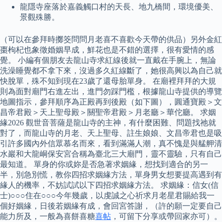
龍隱寺座落於嘉義觸口村的天長、地九橋間，環境優美、
景觀殊勝。
（可以在參拜時擲筊問問月老喜不喜歡今天帶的供品）另外金紅
棗枸杞也象徵婚姻早成，鮮花也是不錯的選擇，很有愛情的感
覺。 小編有個朋友去龍山寺求紅線後就一直戴在手腕上，無論
洗澡睡覺都不拿下來，沒過多久紅線斷了，她很高興以為自己就
快脫單，殊不知到現在23歲了還母胎單身。 在廟裡拜拜的大規
則為面對廟門右進左出，進門勿踩門檻，根據龍山寺提供的導覽
地圖指示，參拜順序為正殿再到後殿（如下圖），圓通寶殿＞文
昌帝君殿＞天上聖母殿＞關聖帝君殿＞月老廳＞華佗廳。 求姻
緣2026 觀世音菩薩是龍山寺的主神，有什麼困難、問題找祂就
對了，而龍山寺的月老、天上聖母、註生娘娘、文昌帝君也是吸
引許多國內外信眾慕名而來，看到滿滿人潮，真不愧是與艋舺清
水巖和大龍峒保安宮合稱為臺北三大廟門，靈不靈驗，只有自己
最知道。 單身的你或妳是否急著求姻緣，想找到適合的另一
半，別急別慌，教你四招求姻緣方法，單身男女想要提高遇到有
緣人的機率，不妨試試以下四招求姻緣方法。 求姻緣：信女(信
士)○○○住在○○○今年幾歲，以虔誠之心祈求月老星君賜給我一
個好姻緣，日後若姻緣有成，會回宮答謝，（許的願一定要自己
能力所及，一般為喜餅喜糖
喜帖
，可留下分享或帶回家亦可）。