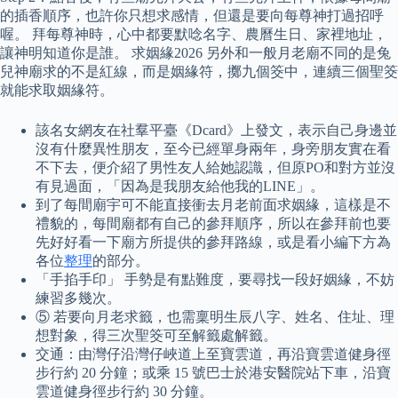
的插香順序，也許你只想求感情，但還是要向每尊神打過招呼
喔。 拜每尊神時，心中都要默唸名字、農曆生日、家裡地址，
讓神明知道你是誰。 求姻緣2026 另外和一般月老廟不同的是兔
兒神廟求的不是紅線，而是姻緣符，擲九個筊中，連續三個聖筊
就能求取姻緣符。
該名女網友在社羣平臺《Dcard》上發文，表示自己身邊並
沒有什麼異性朋友，至今已經單身兩年，身旁朋友實在看
不下去，便介紹了男性友人給她認識，但原PO和對方並沒
有見過面，「因為是我朋友給他我的LINE」。
到了每間廟宇可不能直接衝去月老前面求姻緣，這樣是不
禮貌的，每間廟都有自己的參拜順序，所以在參拜前也要
先好好看一下廟方所提供的參拜路線，或是看小編下方為
各位
整理
的部分。
「手掐手印」 手勢是有點難度，要尋找一段好姻緣，不妨
練習多幾次。
⑤ 若要向月老求籤，也需稟明生辰八字、姓名、住址、理
想對象，得三次聖筊可至解籤處解籤。
交通：由灣仔沿灣仔峽道上至寶雲道，再沿寶雲道健身徑
步行約 20 分鐘；或乘 15 號巴士於港安醫院站下車，沿寶
雲道健身徑步行約 30 分鐘。