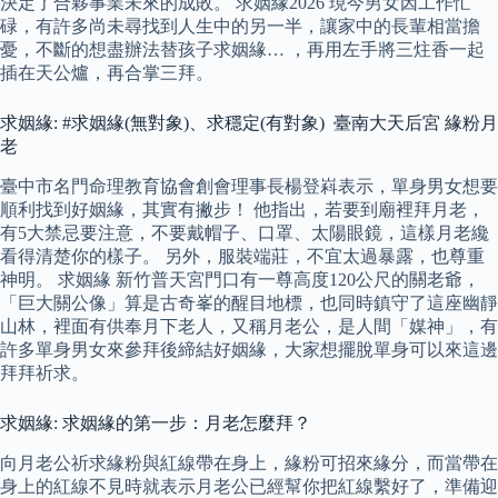
決定了合夥事業未來的成敗。 求姻緣2026 現今男女因工作忙
碌，有許多尚未尋找到人生中的另一半，讓家中的長輩相當擔
憂，不斷的想盡辦法替孩子求姻緣… ，再用左手將三炷香一起
插在天公爐，再合掌三拜。
求姻緣: #求姻緣(無對象)、求穩定(有對象) 臺南大天后宮 緣粉月
老
臺中市名門命理教育協會創會理事長楊登嵙表示，單身男女想要
順利找到好姻緣，其實有撇步！ 他指出，若要到廟裡拜月老，
有5大禁忌要注意，不要戴帽子、口罩、太陽眼鏡，這樣月老纔
看得清楚你的樣子。 另外，服裝端莊，不宜太過暴露，也尊重
神明。 求姻緣 新竹普天宮門口有一尊高度120公尺的關老爺，
「巨大關公像」算是古奇峯的醒目地標，也同時鎮守了這座幽靜
山林，裡面有供奉月下老人，又稱月老公，是人間「媒神」，有
許多單身男女來參拜後締結好姻緣，大家想擺脫單身可以來這邊
拜拜祈求。
求姻緣: 求姻緣的第一步：月老怎麼拜？
向月老公祈求緣粉與紅線帶在身上，緣粉可招來緣分，而當帶在
身上的紅線不見時就表示月老公已經幫你把紅線繫好了，準備迎