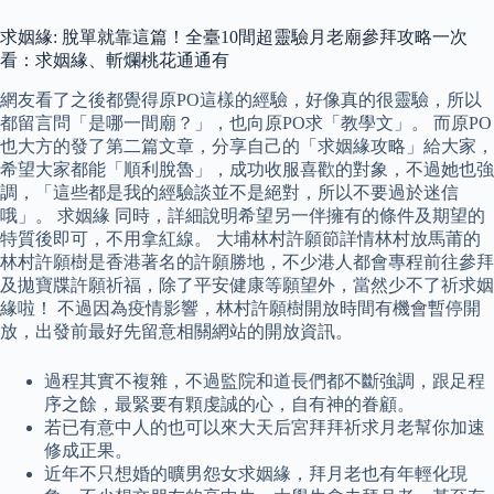
求姻緣: 脫單就靠這篇！全臺10間超靈驗月老廟參拜攻略一次
看：求姻緣、斬爛桃花通通有
網友看了之後都覺得原PO這樣的經驗，好像真的很靈驗，所以
都留言問「是哪一間廟？」，也向原PO求「教學文」。 而原PO
也大方的發了第二篇文章，分享自己的「求姻緣攻略」給大家，
希望大家都能「順利脫魯」，成功收服喜歡的對象，不過她也強
調，「這些都是我的經驗談並不是絕對，所以不要過於迷信
哦」。 求姻緣 同時，詳細說明希望另一伴擁有的條件及期望的
特質後即可，不用拿紅線。 大埔林村許願節詳情林村放馬莆的
林村許願樹是香港著名的許願勝地，不少港人都會專程前往參拜
及拋寶牒許願祈福，除了平安健康等願望外，當然少不了祈求姻
緣啦！ 不過因為疫情影響，林村許願樹開放時間有機會暫停開
放，出發前最好先留意相關網站的開放資訊。
過程其實不複雜，不過監院和道長們都不斷強調，跟足程
序之餘，最緊要有顆虔誠的心，自有神的眷顧。
若已有意中人的也可以來大天后宮拜拜祈求月老幫你加速
修成正果。
近年不只想婚的曠男怨女求姻緣，拜月老也有年輕化現