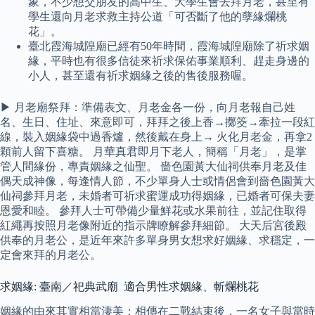
象，不少想交朋友的高中生、大學生會去拜月老，甚至有
學生還向月老求救主持公道「可否斷了他的孽緣爛桃
花」。
臺北霞海城隍廟已經有50年時間，霞海城隍廟除了祈求姻
緣，平時也有很多信徒來祈求保佑事業順利、趕走身邊的
小人，甚至還有祈求姻緣之後的售後服務喔。
▶ 月老廟祭拜：準備表文、月老金各一份，向月老報自己姓
名、生日、住址、來意即可，拜拜之後上香→擲筊→牽拉一段紅
線，裝入姻緣袋中過香爐，然後戴在身上→ 火化月老金，再拿2
顆前人留下喜糖。 月華真君即月下老人，簡稱「月老」，是掌
管人間緣份，專責姻緣之仙聖。 嗇色園黃大仙祠供奉月老及佳
偶天成神像，每逢情人節，不少單身人士或情侶會到嗇色園黃大
仙祠參拜月老，未婚者可祈求蜜運成功得姻緣，已婚者可保夫妻
恩愛和睦。 參拜人士可帶備少量鮮花或水果前往，並記住取得
紅繩再按照月老像附近的指示牌瞭解參拜細節。 大天后宮後殿
供奉的月老公，是近年來許多單身男女想求好姻緣、求穩定，一
定會來拜的月老公。
求姻緣: 臺南／祀典武廟 適合男性求姻緣、斬爛桃花
姻緣的由來其實相當淒美：相傳在二戰結束後，一名女子與當時