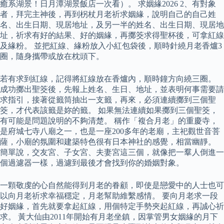
癒系湖景！日月潭湖景飯店一次看）。 求姻緣2026 2、有對象
者，拜完主神後，再到柺杖月老祈求姻緣，說明自己的自己姓
名、出生日期、現居地址，及另一半的姓名、出生日期、現居地
址，祈求有好的結果、好的姻緣，再擲筊求得聖杯後，可拿紅線
及緣粉。 並把紅線、緣粉放入小紅包袋後，順時針繞月老香爐3
圈，隨身攜帶或放在枕頭下。
若有求到紅線，記得將紅線放在香爐內，順時鐘方向繞三圈。
成功擲出聖筊後，先報上姓名、生日、地址，並表明何事需要請
求指引，接著從籤筒抽出一支籤，再來，必須連續擲到三個聖
筊，才代表該籤是妳的籤。 如果無法連續如果擲到三個聖筊，
有可能是問題說明的不夠清楚。 稱作「複合月老」的重慶寺，
是府城七寺八廟之一，也是一座200多年的老廟，主祀觀世音菩
薩，小廟的氛圍和建築特色很有日本神社的感覺，相當幽靜。
簡單說，交友宮、子女宮、夫妻宮這三個，就像把一羣人倒進一
個過濾器一樣，過濾到最後才會找到你的婚姻對象。
一顆敬虔的心自然能得到月老的眷顧，即使是戀愛中的人士也可
以向月老祈求幸福穩定，月老幫助維繫感情。 要向月老求一段
好姻緣，首先就要拿起紅線，用個特定手勢夾起紅線，再誠心祈
求。 黃大仙由2011年開始有月老坐鎮，因掌管男女姻緣的月下