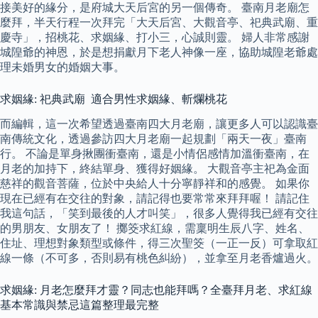
接美好的緣分，是府城大天后宮的另一個傳奇。 臺南月老廟怎
麼拜，半天行程一次拜完「大天后宮、大觀音亭、祀典武廟、重
慶寺」，招桃花、求姻緣、打小三，心誠則靈。 婦人非常感謝
城隍爺的神恩，於是想捐獻月下老人神像一座，協助城隍老爺處
理未婚男女的婚姻大事。
求姻緣: 祀典武廟 適合男性求姻緣、斬爛桃花
而編輯，這一次希望透過臺南四大月老廟，讓更多人可以認識臺
南傳統文化，透過參訪四大月老廟一起規劃「兩天一夜」臺南
行。 不論是單身揪團衝臺南，還是小情侶感情加溫衝臺南，在
月老的加持下，終結單身、獲得好姻緣。 大觀音亭主祀為金面
慈祥的觀音菩薩，位於中央給人十分寧靜祥和的感覺。 如果你
現在已經有在交往的對象，請記得也要常常來拜拜喔！ 請記住
我這句話，「笑到最後的人才叫笑」，很多人覺得我已經有交往
的男朋友、女朋友了！ 擲筊求紅線，需稟明生辰八字、姓名、
住址、理想對象類型或條件，得三次聖筊（一正一反）可拿取紅
線一條（不可多，否則易有桃色糾紛），並拿至月老香爐過火。
求姻緣: 月老怎麼拜才靈？同志也能拜嗎？全臺拜月老、求紅線
基本常識與禁忌這篇整理最完整