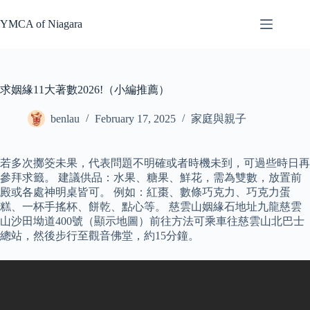
Skip
to
YMCA of Niagara
content
求姻緣11大著數2026!（小編推薦）
benlau
February 17, 2025
家庭與親子
若多次擲筊未果，代表問題不明確或者時機未到，可過些時日再
參拜求籤。 建議供品：水果、糖果、鮮花，需為雙數，放置前
殿或各處神明桌皆可。 例如：紅棗、數條巧克力、巧克力蛋
糕、一杯手搖杯、餅乾、點心等。 慈雲山姻緣石地址九龍慈雲
山沙田坳道400號（顯示地圖）前往方法可乘車往慈雲山北巴士
總站，然後步行至觀音佛堂，約15分鐘。