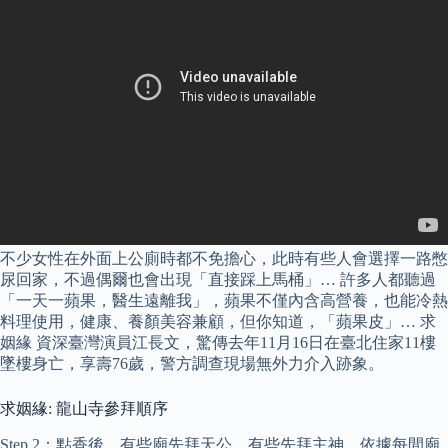
不少女性在外面上公廁時都不免擔心，此時有些人會選擇一路憋
尿回家，不過偶爾也會出現「直接踩上馬桶」… 許多人都聽過
「一天一蘋果，醫生遠離我」，蘋果不僅內含高營養，也能冷熱
料理使用，健康、養顏美容兼顧，但你知道，「蘋果皮」… 求
姻緣 資深臺灣演員江長文，驚傳去年11月16日在臺北住家11樓
墜樓身亡，享壽76歲，警方調查現場無外力介入跡象。
求姻緣: 龍山寺參拜順序
Step 2：點香後，有些廟先拜天公，有些先拜主神，依據每間廟