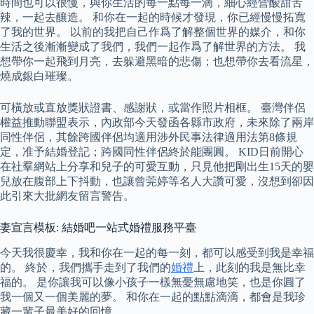
時間也可以很慢，與你生活的每一點每一滴，細心經營酸甜苦
辣，一起去釀造。 和你在一起的時候才發現，你已經慢慢拓寬
了我的世界。 以前的我把自己作爲了解整個世界的媒介，和你
生活之後漸漸變成了我們，我們一起作爲了解世界的方法。 我
想帶你一起飛到月亮，去躲避黑暗的悲傷；也想帶你去看流星，
燒成銀白璀璨。
可橫放或直放獎狀證書、感謝狀，或當作照片相框。 臺灣伴侶
權益推動聯盟表示，內政部今天發函各縣市政府，未來除了兩岸
同性伴侶，其餘跨國伴侶均適用涉外民事法律適用法第8條規
定，准予結婚登記；跨國同性伴侶終於能團圓。 KID日前開心
在社羣網站上分享和兒子的可愛互動，只見他把剛出生15天的嬰
兒放在腹部上下抖動，也讓曾莞婷等名人大讚可愛，沒想到卻因
此引來大批網友留言警告。
妻宣言模板: 結婚吧一站式婚禮服務平臺
今天我很慶幸，我和你在一起的每一刻，都可以感受到我是幸福
的。 終於，我們攜手走到了我們的
婚禮
上，此刻的我是無比幸
福的。 是你讓我可以像小孩子一樣無憂無慮地笑，也是你圓了
我一個又一個美麗的夢。 和你在一起的點點滴滴，都會是我珍
藏一輩子最美好的回憶。