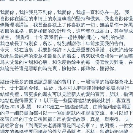
我愛你，我怕我見不到你，我愛你，我想一直和你在一起。 我
喜歡你在認定的事情上的永遠執着的堅持和傲氣，我也喜歡你慢
條斯理地講話，我甚至喜歡上了你喜歡的一切，無論是你一身黑
衣服的風格，還是極簡的設計理念，這些聳立成高山，甚至變成
星空。 我覺得，十年裏我們在一起特別的開心，特別的快樂，
我也成長了特別多，所以，特別謝謝你十年前接受我的告白。
今天，站在這裏，我要對你許下人生最重要的承諾，我想許給你
我此生最純粹的愛意和最長久的溫柔，將來我也會和你一起品嚐
爲人父母的甘甜和心酸，和你度過餘生的每一份喜悅與難關，在
無論光芒還是黑暗的時光裏，擁抱你，傾聽你，懂得你。
結婚花最多的錢應該是擺酒的費用了，一場簡單的婚宴都會花上
十、廿十萬的金錢。 由於，現在可以聘請律師到婚宴場地舉行
結婚典禮，讓更多的新友可以見證新人的愛的宣言，所以，擺酒
地點也變得重要了！ 以下是一些擺酒地點的價錢比拼： 妻宣言
模板2026 港 麗… BLOG建立一個結婚網誌，由籌備到婚宴場面
的每一細節畫面都可以一一寫到網誌內和親友交流，更可以留下
來讓自己的子女日後回顧自己的愛情故事，真是一舉兩得。 夫
妻經常會有「到底要去老婆家還是回老公家？」的困擾，一位女
網友的媽媽想要回孃家陪伴父母過除夕，不料，卻遭奶奶狠酸，