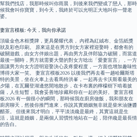
幫我們找店，我那時候叫你雨晨，到後來我們變成了戀人，那時
候我會叫你寶寶，到今天，我終於可以光明正大地叫你一聲老
婆。
妻宣言模板: 今天，我向你承諾
頂級金色木框獎牌，更具榮耀代表， 內裡為紅絨布、金箔紙獎
狀及彩色印刷。 原來這是在男方到女方家裡迎娶時，都會有的
破關遊戲，由女方伴娘出題，再由男方及伴郎協力破關，而當道
最後一關時，男方就需要大聲的對女方唸出「愛妻宣言」，一方
面讓男方向女方證明迎娶決心及疼愛程度，一方面也增加趣味性
博得大家一笑。 妻宣言模板2026 以後我們再去看一趟哈爾斯塔
特的美景，坐在火車上去看馬特洪峯，一起再去卡沃斯看最美的
夕陽，在瓦爾登湖邊悠閒地散步，在卡布裏的檸檬樹下啃着披
薩，人生短暫，我會妥善地珍藏和你在一起的美好。 妻宣言模
板2026 有一個很小的瞬間，那時候我在廚房做飯，我和朋友在
廚房聊天，然後你推門進來，你說其實婚姻無非就是柴米油鹽醬
醋茶。 但後來我才明白，平平淡淡纔是最終，其實這就是生
活，這就是婚姻，是兩個人習慣性地站在一起，陪伴纔是最長情
的告白。