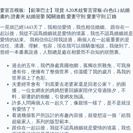
妻宣言模板: 【鉛筆巴士】現貨 A20木紋誓言背板-白色(L) 結婚
書約 證書夾 結婚迎娶 闖關遊戲 愛妻守則 愛妻守則 訂婚
一晃就已經1443天了，我相信愛情，我也相信婚姻。 跟你在一
起以後，我從不認爲婚姻就是愛情的墳墓，我也不認爲婚姻就是
愛情的結束。 我相信你記得我說過，兩個人在一起最重要的是
信任、溝通、理解、包容，現在我可以很驕傲地說，我做到了。
曾經一本書裏說過，人類總是處在相愛而不自知的狀態裏。
過去的五年，我們身處異國他鄉，孤獨在所難免，可我身
邊有你，便擁有了整個世界，你溫暖了我的歲月，爲我的
世界添上了色彩。
夫妻經常會有「到底要去老婆家還是回老公家？」的困
擾，一位女網友的媽媽想要回孃家陪伴父母過除夕，不
料，卻遭奶奶狠酸，引發網友熱議。
許多人問兩個人在一起久了，像親情一樣了，是不是就沒
有愛情了？
看過幾個客戶所設計的有趣內容後，就發想這一個「給我
超級家人」系列的版型範本。
跟你在一起以後，我從不認爲婚姻就是愛情的墳墓，我也