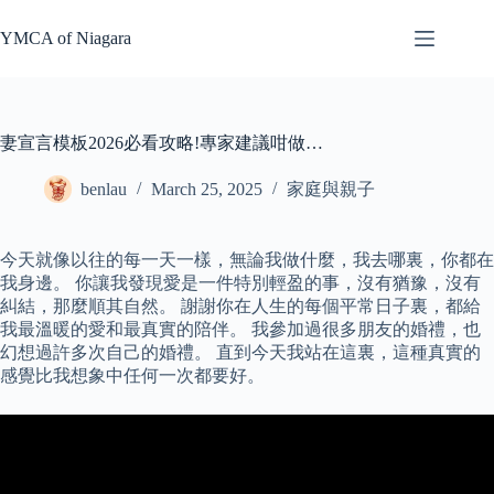
Skip
to
YMCA of Niagara
content
妻宣言模板2026必看攻略!專家建議咁做…
benlau
March 25, 2025
家庭與親子
今天就像以往的每一天一樣，無論我做什麼，我去哪裏，你都在
我身邊。 你讓我發現愛是一件特別輕盈的事，沒有猶豫，沒有
糾結，那麼順其自然。 謝謝你在人生的每個平常日子裏，都給
我最溫暖的愛和最真實的陪伴。 我參加過很多朋友的婚禮，也
幻想過許多次自己的婚禮。 直到今天我站在這裏，這種真實的
感覺比我想象中任何一次都要好。