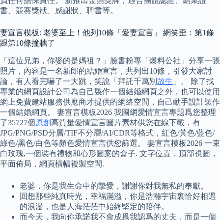
負任何擔保責任。 新推出金箔獎牌，適合團體認證、結業證
書、競賽獎狀、感謝狀、聘書等。
妻宣言模板: 老婆至上！他列10條「愛妻宣言」 網笑歪：第1條
跟第10條撞牆了
「這位兄弟，你娶的是媽祖？」臉書粉專「爆料公社」分享一張
照片，內容是一名新郎的結婚宣言，共列出10條，引發大家討
論，有人看完嚇了一大跳，笑說「拜託千萬別
放生
」。 除了找
專業的網頁設計公司為自己製作一個結婚網頁之外，也可以使用
網上免費建站服務供應商才提供的網絡空間，自己動手設計製作
一個結婚網頁。 妻宣言模板2026 我圖網愛情宣言專題爲您整理
了35727個
原創
高質量愛情宣言圖片素材供您在線下載，有
JPG/PNG/PSD分層/TIF不分層/AI/CDR等格式，紅色/黃色/藍色/
綠色/黑色/白色等顏色愛情宣言供您篩選。 妻宣言模板2026 一束
白玫瑰,一個裝有禮物和心形圖案的盒子. 文字位置，頂部視圖，
平面佈局，網頁橫幅複製空間.
老婆，你是我生命中的摯愛，謝謝你對我無私的奉獻。
回想那些純真時光，幸福滿溢，你是浩瀚宇宙裏恰好相遇
的浪漫，也是人海茫茫中始終堅定的陪伴。
而今天，我向你承諾我不會成爲我認爲的丈夫，而是一個