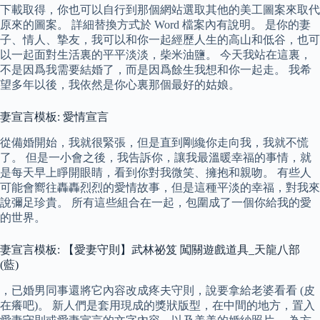
下載取得，你也可以自行到那個網站選取其他的美工圖案來取代
原來的圖案。 詳細替換方式於 Word 檔案內有說明。 是你的妻
子、情人、摯友，我可以和你一起經歷人生的高山和低谷，也可
以一起面對生活裏的平平淡淡，柴米油鹽。 今天我站在這裏，
不是因爲我需要結婚了，而是因爲餘生我想和你一起走。 我希
望多年以後，我依然是你心裏那個最好的姑娘。
妻宣言模板: 愛情宣言
從備婚開始，我就很緊張，但是直到剛纔你走向我，我就不慌
了。 但是一小會之後，我告訴你，讓我最溫暖幸福的事情，就
是每天早上睜開眼睛，看到你對我微笑、擁抱和親吻。 有些人
可能會嚮往轟轟烈烈的愛情故事，但是這種平淡的幸福，對我來
說彌足珍貴。 所有這些組合在一起，包圍成了一個你給我的愛
的世界。
妻宣言模板: 【愛妻守則】武林祕笈 闖關遊戲道具_天龍八部
(藍)
，已婚男同事還將它內容改成疼夫守則，說要拿給老婆看看 (皮
在癢吧)。 新人們是套用現成的獎狀版型，在中間的地方，置入