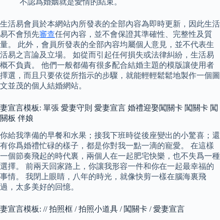
不認爲婚姻就是愛情的結束。
生活易會員於本網站內所發表的全部內容為即時更新，因此生活
易不會預先
審查
任何內容，並不會保證其準確性、完整性及質
量。 此外，會員所發表的全部內容均屬個人意見，並不代表生
活易之言論及立場。 如從而引起任何損失或法律糾紛，生活易
概不負責。 他們一般都備有很多配合結婚主題的模版讓使用者
擇選，而且只要依從所指示的步驟，就能輕輕鬆鬆地製作一個圖
文並茂的個人結婚網站。
妻宣言模板: 單張 愛妻守則 愛妻宣言 婚禮迎娶闖關卡 闖關卡 闖
關板 伴娘
你給我準備的早餐和水果；接我下班時從後座變出的小驚喜；還
有你爲婚禮忙碌的樣子，都是你對我一點一滴的寵愛。 在這樣
一個節奏飛起的時代裏，兩個人在一起肥宅快樂，也不失爲一種
選擇。 前兩天回家路上，你讓我形容一件和你在一起最幸福的
事情。 我閉上眼睛，八年的時光，就像快剪一樣在腦海裏飛
過，太多美好的回憶。
妻宣言模板: // 拍照框 / 拍照小道具 / 闖關卡 / 愛妻宣言