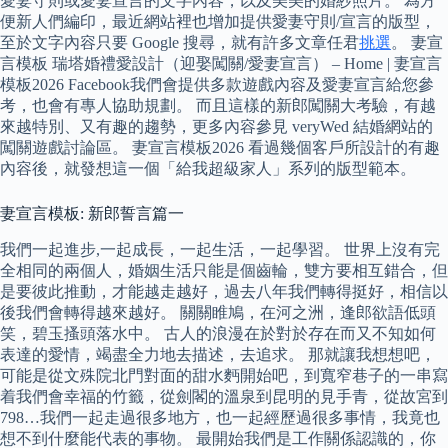
愛妻守則或愛妻宣言的文字內容，以及美美的婚紗照片。 為方
便新人們編印，最近網站裡也增加提供愛妻守則/宣言的版型，
至於文字內容只要 Google 搜尋，就有許多文章任君
挑選
。 妻宣
言模板 瑞塔婚禮愛設計（迎娶闖關/愛妻宣言） – Home | 妻宣言
模板2026 Facebook我們會提供多款遊戲內容及愛妻宣言給您參
考，也會有專人協助規劃。 而且這樣的新郎闖關大考驗，有越
來越特別、又有趣的趨勢，更多內容參見 veryWed 結婚網站的
闖關遊戲討論區。 妻宣言模板2026 看過幾個客戶所設計的有趣
內容後，就發想這一個「給我超級家人」系列的版型範本。
妻宣言模板: 新郎誓言篇一
我們一起進步,一起成長，一起生活，一起學習。 世界上沒有完
全相同的兩個人，婚姻生活只能是個齒輪，雙方要相互錯合，但
是要彼此推動，才能越走越好，過去八年我們轉得挺好，相信以
後我們會轉得越來越好。 關關睢鳩，在河之洲，逢郎欲語低頭
笑，碧玉搔頭落水中。 古人的浪漫在於對於存在而又不知如何
表達的愛情，竭盡全力地去描述，去追求。 那就讓我想想吧，
可能是從文殊院北門對面的甜水麪開始吧，到寬窄巷子的一串寫
着我們會幸福的竹籤，從劍閣的溫泉到昆明的見手青，從故宮到
798…我們一起走過很多地方，也一起經歷過很多事情，我竟也
想不到什麼能代表的事物。 最開始我們是工作關係認識的，你