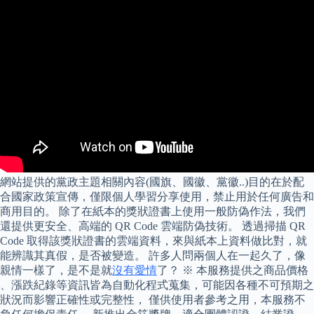
網站提供的黨政主題相關內容(國旗、國徽、黨徽..)目的在於配
合國家政策宣傳，僅限個人學習分享使用，禁止用於任何廣告和
商用目的。 除了在紙本的獎狀證書上使用一般防偽作法，我們
還提供更安全、高端的 QR Code 雲端防偽技術。 透過掃描 QR
Code 取得該獎狀證書的雲端資料，來與紙本上資料做比對，就
能辨識其真假，是否被變造。 許多人問兩個人在一起久了，像
親情一樣了，是不是就
沒有愛情
了？ ※ 本服務提供之商品價格
、漲跌紀錄等資訊皆為自動化程式蒐集，可能因各種不可預期之
狀況而影響正確性或完整性， 僅供使用者參考之用，本服務不