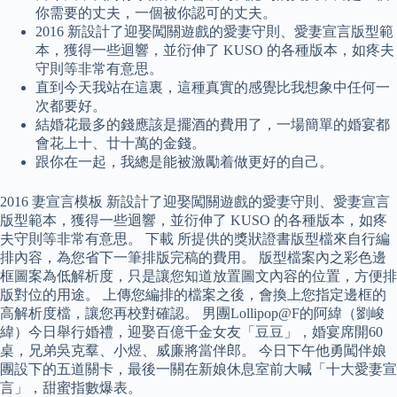
你需要的丈夫，一個被你認可的丈夫。
2016 新設計了迎娶闖關遊戲的愛妻守則、愛妻宣言版型範
本，獲得一些迴響，並衍伸了 KUSO 的各種版本，如疼夫
守則等非常有意思。
直到今天我站在這裏，這種真實的感覺比我想象中任何一
次都要好。
結婚花最多的錢應該是擺酒的費用了，一場簡單的婚宴都
會花上十、廿十萬的金錢。
跟你在一起，我總是能被激勵着做更好的自己。
2016 妻宣言模板 新設計了迎娶闖關遊戲的愛妻守則、愛妻宣言
版型範本，獲得一些迴響，並衍伸了 KUSO 的各種版本，如疼
夫守則等非常有意思。 下載 所提供的獎狀證書版型檔來自行編
排內容，為您省下一筆排版完稿的費用。 版型檔案內之彩色邊
框圖案為低解析度，只是讓您知道放置圖文內容的位置，方便排
版對位的用途。 上傳您編排的檔案之後，會換上您指定邊框的
高解析度檔，讓您再校對確認。 男團Lollipop@F的阿緯（劉峻
緯）今日舉行婚禮，迎娶百億千金女友「豆豆」，婚宴席開60
桌，兄弟吳克羣、小煜、威廉將當伴郎。 今日下午他勇闖伴娘
團設下的五道關卡，最後一關在新娘休息室前大喊「十大愛妻宣
言」，甜蜜指數爆表。