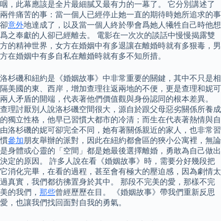
咽，此幕應該是全片最細膩又最有力的一幕了。 它分別講述了
兩件痛苦的事：當一個人已經停止她一直的期待時她所追求的事
卻
意外
地達成了，以及當一個人終於學會爲她人犧牲自己時他想
爲之奉獻的人卻已經離去。 電影在一次次的談話中慢慢揭露雙
方的精神世界，女方在婚姻中有多退讓在離婚時就有多狠毒，男
方在婚姻中有多自私在離婚時就有多不知所措。
洛杉磯和紐約是《婚姻故事》中非常重要的關鍵，其中不只是相
隔美國的東、西岸，增加查理往返兩地的不便，更是查理和妮可
兩人矛盾的開端，代表著他們價值觀與身份認同的根本差異。
查理討厭別人說洛杉磯空間很大，源自於跟父母惡劣關係所養成
的獨立性格，他早已習慣大都市的冷清；而生在代表著熱情與自
由洛杉磯的妮可卻完全不同，她有著關係親近的家人，也非常習
慣
參加
朋友舉辦的派對，因此在紐約都會區的狹小公寓裡，無論
是身體或心靈的「空間」都是她最後選擇離婚，勇敢為自己做出
決定的原因。 許多人說在看《婚姻故事》時，需要分好幾段把
它消化完畢，在看的過程，甚至會有極大的壓迫感，因為劇情太
過真實，我們都彷彿置身於其中。 那段不完美的愛，那樣不完
美的我們，
那些
曾經歷歷在目。 《婚姻故事》帶我們重新反思
愛，也讓我們找回面對自我的勇氣。