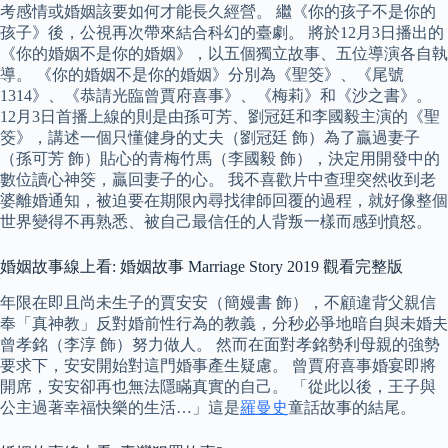
考感情或婚姻該要如何才能長久經營。 繼《你的孩子不是你的
孩子》後，公視再次帶來結合科幻的臺劇。 將於12月3日播出的
《你的婚姻不是你的婚姻》，以五個獨立故事、五位導演各自執
導。 《你的婚姻不是你的婚姻》分別為《聖筊》、《尾號
1314》、《恭請光臨曾賈府喜事》、《梅莉》和《沙之書》。
12月3日首播上線的則是由孫可芳、劉冠廷和李國毅主演的《聖
筊》，講述一個只懂健身的丈夫（劉冠廷 飾）為了贏過妻子
（孫可芳 飾）貼心的青梅竹馬（李國毅 飾），決定用開發中的
數位讀心神筊，贏回妻子的心。 我不喜歡片中查理突然收到老
婆離婚通知，被迫要在期限內尋找律師回覆的過程，就好像整個
世界變得不再熟悉、被自己最信任的人背叛一樣而感到憤怒。
婚姻故事線上看: 婚姻故事 Marriage Story 2019 觀看完整版
年限在即且尚未生子的賈安安（簡嫚書 飾），不顧違背父親信
奉「真神教」反對婚前性行為的教義，分秒必爭地暗自與未婚夫
曾孝銘（李淳 飾）努力做人。 然而在面對孝銘勢利母親的強勢
要求下，安安開始對這門婚事產生疑慮。 曾賈府喜事婚宴即將
開席，安安卻再也無法隱瞞真實的自己。 「從此以後，王子與
公主過著幸福快樂的生活…」這是
羅曼史
童話故事的結尾。