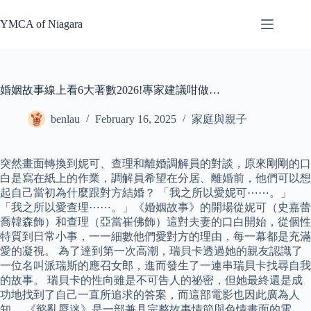
Skip
to
YMCA of Niagara
content
婚姻故事線上看6大著數2026!專家建議咁做…
benlau
February 16, 2025
家庭與親子
突然畫面轉換到妮可、查理和離婚調解員的對談，原來剛剛的口
白是寫在紙上的作業，調解員希望在分居、離婚前，他們可以想
起自己當初為什麼跟對方結婚？ 「我之所以愛妮可⋯⋯。」
「我之所以愛查理⋯⋯。」《婚姻故事》的開場從妮可（史嘉蕾
喬韓森飾）和查理（亞當崔佛飾）這對夫妻的口白開始，從個性
特質到日常小事，一一細數他們愛對方的理由，每一幕都是充滿
愛的凝視。 為了達到第一次高潮，瑞貝卡透過她的親友認識了
一位名叫派瑞斯的應召女郎，進而發生了一連串瑞貝卡找尋自我
的故事。 瑞貝卡的性向雖是不可告人的祕密，但她最終還是成
功地找到了自己一直所追求的答案，而這部電影也因此廣為人
知。 《慾亂脣迷》是一部兼具完整故事情節與色情畫面的電