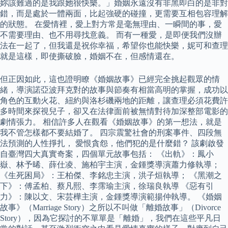
妳該難過的是我跟她很快樂。」婚姻永遠沒有非黑即白的是非對
錯，而是處於一體兩面，比起強硬的碰撞，更需要互相包容理解
的狀態。 在愛情裡，愛上對方常是毫無理由、一瞬間的事，愛
不需要理由、也不用尋找意義。 而有一種愛，是即便我們沒辦
法在一起了，但我還是祝你幸福，希望你也能快樂，妮可和查理
就是這樣，即使撕破臉，婚姻不在，但感情還在。
但正因如此，這也證明瞭《婚姻故事》已經完全挑起觀眾的情
緒，導演諾亞波拜克對的故事與節奏有相當高明的掌握，成功以
角色的互動火花、紐約與洛杉磯兩地的距離，讓查理必須花費許
多時間來探視兒子，卻又在法律面前被無情對待加深整部電影的
劇情張力。 相信許多人在觀看《婚姻故事》的第一想法，就是
我不管怎樣都不要結婚了。 四宗震驚社會的刑案事件、四段無
法預測的人性掙扎， 愛恨貪怨，他們犯的是什麼錯？ 該劇啟發
自臺灣四大真實奇案，四個單元故事包括： 《出軌》：鳳小
嶽、林予晞、薛仕凌、施柏宇主演，金鍾獎導演蕭力修執導；
《生死困局》：王柏傑、李銘忠主演，洪子烜執導； 《黑潮之
下》：傅孟柏、蔡凡熙、李霈瑜主演，徐瑞良執導 《惡有引
力》：陳以文、宋芸樺主演，金鍾獎導演範揚仲執導。 《婚姻
故事》（Marriage Story）之所以不叫做「離婚故事」（Divorce
Story），因為它探討的不單單是「離婚」，我們在這些平凡日