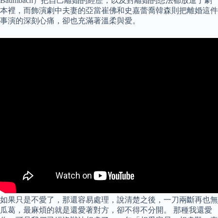
Baumbach）把自己離婚的經歷，以及對離婚的想法都放進了劇
本裡，而飾演劇中夫妻的亞當崔佛和史嘉蕾喬韓森則把離婚這件
事演的深刻心痛，卻也充滿著溫柔與愛。
如果只是不愛了，那還容易處理，說清楚之後，一刀兩斷再也無
瓜葛，最麻煩的就是還愛著對方，卻不得不分開。 那種我還愛