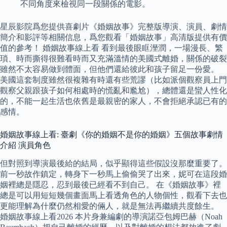
不同角度來檢視同一段關係的電影。
星辰影院爲您提供喜劇片《婚姻故事》完整版導演、演員、劇情
簡介和影評等相關信息，爲您觀看「婚姻故事」高清版提供有價
值的參考！ 婚姻故事線上看 看到最後眼眶溼潤，一場漫長、繁
瑣、時而撕得很難看時而又充滿溫情的美國式離婚，關係的破裂
雖然不太容易做到體面，但他們還給彼此和孩子留足一份愛。
美國這套制度雖然很複雜有時還有些荒謬（比如派個觀察員上門
觀察父親跟孩子如何相處時的慌亂和尷尬），總體還是蠻人性化
的，不能一起生活也依舊是最親密的家人，不會拒絕承認已有的
感情。
婚姻故事線上看: 臺劇《你的婚姻不是你的婚姻》五個故事劇情
介紹 演員角色
但對照到導演最後給的結局，似乎顯得這些假設沒那麼重要了。
前一秒故作鎮定，轉身下一秒馬上偷偷哭了出來，妮可在這段婚
姻裡總是隱忍，忍到最後已經看不到自己。 在《婚姻故事》裡
總是可以用短短幾個畫面馬上看透角色的人物個性，觀看下去也
更能理解為什麼仍然相愛的倆人，就是無法再繼續共度餘生。
婚姻故事線上看2026 本片身兼編劇的導演諾亞包姆巴赫（Noah