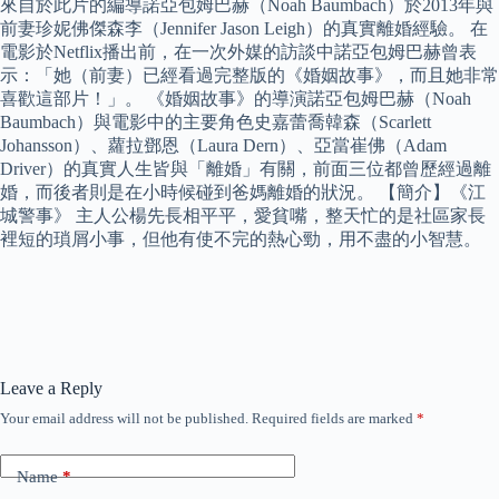
來自於此片的編導諾亞包姆巴赫（Noah Baumbach）於2013年與
前妻珍妮佛傑森李（Jennifer Jason Leigh）的真實離婚經驗。 在
電影於Netflix播出前，在一次外媒的訪談中諾亞包姆巴赫曾表
示：「她（前妻）已經看過完整版的《婚姻故事》，而且她非常
喜歡這部片！」。 《婚姻故事》的導演諾亞包姆巴赫（Noah
Baumbach）與電影中的主要角色史嘉蕾喬韓森（Scarlett
Johansson）、蘿拉鄧恩（Laura Dern）、亞當崔佛（Adam
Driver）的真實人生皆與「離婚」有關，前面三位都曾歷經過離
婚，而後者則是在小時候碰到爸媽離婚的狀況。 【簡介】《江
城警事》 主人公楊先長相平平，愛貧嘴，整天忙的是社區家長
裡短的瑣屑小事，但他有使不完的熱心勁，用不盡的小智慧。
Leave a Reply
Your email address will not be published.
Required fields are marked
*
Name
*