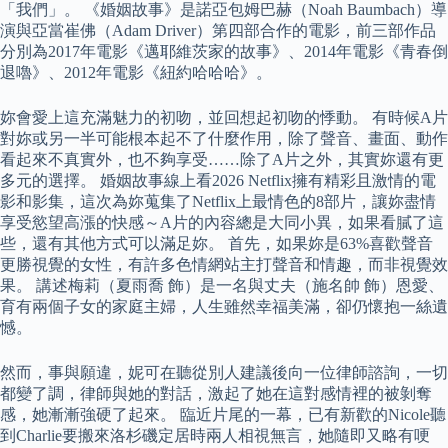
「我們」。 《婚姻故事》是諾亞包姆巴赫（Noah Baumbach）導
演與亞當崔佛（Adam Driver）第四部合作的電影，前三部作品
分別為2017年電影《邁耶維茨家的故事》、2014年電影《青春倒
退嚕》、2012年電影《紐約哈哈哈》。
妳會愛上這充滿魅力的初吻，並回想起初吻的悸動。 有時候A片
對妳或另一半可能根本起不了什麼作用，除了聲音、畫面、動作
看起來不真實外，也不夠享受……除了A片之外，其實妳還有更
多元的選擇。 婚姻故事線上看2026 Netflix擁有精彩且激情的電
影和影集，這次為妳蒐集了Netflix上最情色的8部片，讓妳盡情
享受慾望高漲的快感～A片的內容總是大同小異，如果看膩了這
些，還有其他方式可以滿足妳。 首先，如果妳是63%喜歡聲音
更勝視覺的女性，有許多色情網站主打聲音和情趣，而非視覺效
果。 講述梅莉（夏雨喬 飾）是一名與丈夫（施名帥 飾）恩愛、
育有兩個子女的家庭主婦，人生雖然幸福美滿，卻仍懷抱一絲遺
憾。
然而，事與願違，妮可在聽從別人建議後向一位律師諮詢，一切
都變了調，律師與她的對話，激起了她在這對感情裡的被剝奪
感，她漸漸強硬了起來。 臨近片尾的一幕，已有新歡的Nicole聽
到Charlie要搬來洛杉磯定居時兩人相視無言，她隨即又略有哽