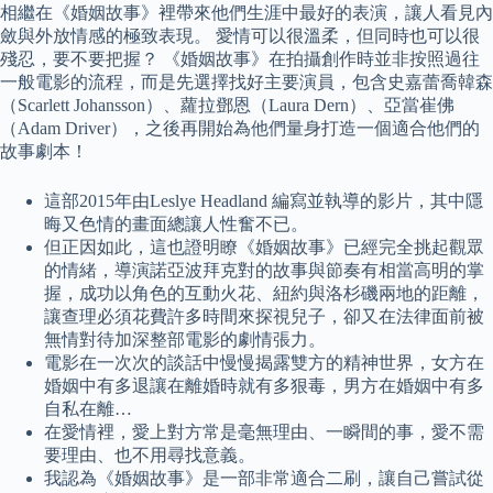
相繼在《婚姻故事》裡帶來他們生涯中最好的表演，讓人看見內
斂與外放情感的極致表現。 愛情可以很溫柔，但同時也可以很
殘忍，要不要把握？ 《婚姻故事》在拍攝創作時並非按照過往
一般電影的流程，而是先選擇找好主要演員，包含史嘉蕾喬韓森
（Scarlett Johansson）、蘿拉鄧恩（Laura Dern）、亞當崔佛
（Adam Driver），之後再開始為他們量身打造一個適合他們的
故事劇本！
這部2015年由Leslye Headland 編寫並執導的影片，其中隱
晦又色情的畫面總讓人性奮不已。
但正因如此，這也證明瞭《婚姻故事》已經完全挑起觀眾
的情緒，導演諾亞波拜克對的故事與節奏有相當高明的掌
握，成功以角色的互動火花、紐約與洛杉磯兩地的距離，
讓查理必須花費許多時間來探視兒子，卻又在法律面前被
無情對待加深整部電影的劇情張力。
電影在一次次的談話中慢慢揭露雙方的精神世界，女方在
婚姻中有多退讓在離婚時就有多狠毒，男方在婚姻中有多
自私在離…
在愛情裡，愛上對方常是毫無理由、一瞬間的事，愛不需
要理由、也不用尋找意義。
我認為《婚姻故事》是一部非常適合二刷，讓自己嘗試從