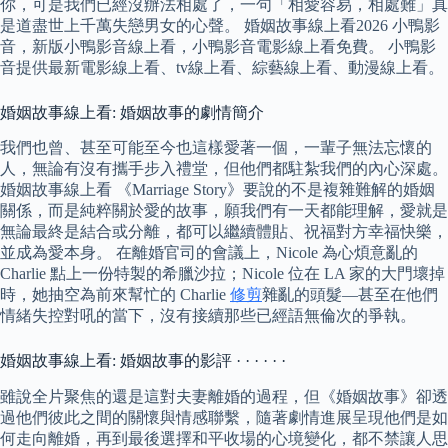
你，可是我們已經沒辦法相處了，一句「相愛容易，相處難」真
是道盡世上千萬失戀男女的心聲。 婚姻故事線上看2026 小鴨影
音，新版小鴨影音線上看，小鴨影音電影線上看免費。 小鴨影
音提供最新電影線上看、tv線上看、綜藝線上看、動漫線上看。
婚姻故事線上看: 婚姻故事的劇情簡介
我們也曾、甚至可能至今也這樣愛著一個，一輩子無法忘懷的
人，無論有沒有攜手步入禮堂，但他們都駐紮我們的內心深處。
婚姻故事線上看 《Marriage Story》要說的不是複雜難解的婚姻
關係，而是純粹關於愛的故事，願我們有一天都能理解，愛就是
無論最終是結合或分離，都可以繼續體貼、祝福對方幸福快樂，
並成為愛本身。 在離婚官司的會議上，Nicole 為心煩意亂的
Charlie 點上一份特製的希臘沙拉；Nicole 位在 LA 家的大門壞掉
時，她抽空為前來幫忙的 Charlie
修剪
雜亂的頭髮—甚至在他們
情緒失控對吼的當下，沒有接續那些已經語無倫次的爭執。
婚姻故事線上看: 婚姻故事的影評 · · · · · ·
雖說全片聚焦的還是這對夫妻離婚的過程，但《婚姻故事》卻透
過他們彼此之間的關懷與情感聯繫，隨著劇情進展呈現他們是如
何走向離婚，再到最後選擇和平收場的心境變化，都不禁讓人思