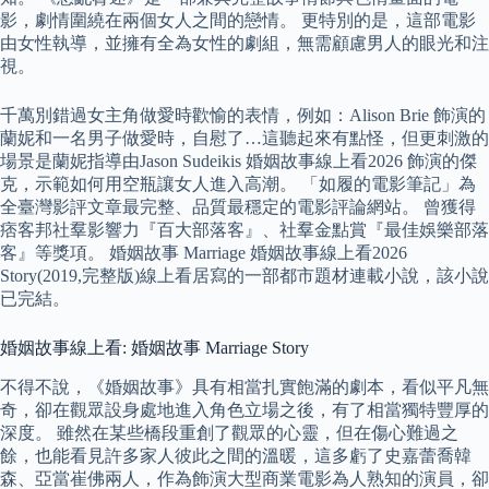
影，劇情圍繞在兩個女人之間的戀情。 更特別的是，這部電影
由女性執導，並擁有全為女性的劇組，無需顧慮男人的眼光和注
視。
千萬別錯過女主角做愛時歡愉的表情，例如：Alison Brie 飾演的
蘭妮和一名男子做愛時，自慰了…這聽起來有點怪，但更刺激的
場景是蘭妮指導由Jason Sudeikis 婚姻故事線上看2026 飾演的傑
克，示範如何用空瓶讓女人進入高潮。 「如履的電影筆記」為
全臺灣影評文章最完整、品質最穩定的電影評論網站。 曾獲得
痞客邦社羣影響力『百大部落客』、社羣金點賞『最佳娛樂部落
客』等獎項。 婚姻故事 Marriage 婚姻故事線上看2026
Story(2019,完整版)線上看居寫的一部都市題材連載小說，該小說
已完結。
婚姻故事線上看: 婚姻故事 Marriage Story
不得不說，《婚姻故事》具有相當扎實飽滿的劇本，看似平凡無
奇，卻在觀眾設身處地進入角色立場之後，有了相當獨特豐厚的
深度。 雖然在某些橋段重創了觀眾的心靈，但在傷心難過之
餘，也能看見許多家人彼此之間的溫暖，這多虧了史嘉蕾喬韓
森、亞當崔佛兩人，作為飾演大型商業電影為人熟知的演員，卻