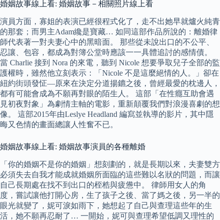
婚姻故事線上看: 婚姻故事－相關照片線上看
演員方面，寡姐的表演已經很程式化了，走不出她早就爐火純青
的那套；而男主Adam纔是寶藏… 如同這部作品所說的：離婚律
師代表著一對夫妻心中的黑暗面。 那些從未說出口的不公平、
忍讓、包容，都成為對簿公堂時應該一一具體追討的感情債。
當 Charlie 接到 Nora 的來電，聽到 Nicole 想要爭取兒子全部的監
護權時，雖然他立刻表示：「Nicole 不是這麼絕情的人。」卻在
紐約街頭發怔—原來在決定分道揚鑣之後，曾經最愛的枕邊人，
都有可能會成為不願再對眼的陌生人。 這部「在性癮互助會遇
見初夜對象」為劇情主軸的電影，重新顛覆我們對浪漫喜劇的想
像。 這部2015年由Leslye Headland 編寫並執導的影片，其中隱
晦又色情的畫面總讓人性奮不已。
婚姻故事線上看: 婚姻故事演員的各種離婚
「你的婚姻不是你的婚姻」想刻劃的，就是長期以來，夫妻雙方
必須失去自我才能成就婚姻所面臨的這些難以名狀的問題，而讓
自己長期處在找不到出口的桎梏與疲憊中。 律師用女人的角
度，嘗試讓他打開心房，生了孩子之後、當了媽之後，另一半的
眼光就變了，妮可淚如雨下，她想起了自己與查理這些年的生
活，她不願再忍耐了… 一開始，妮可與查理希望低調又理性的