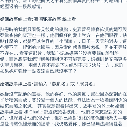
常的對話、甚至激烈衝突之中看見愛情真實的樣子，對應到自己
經歷過的一段段感情。
婚姻故事線上看: 臺灣犯罪故事 線上看
熱戀時的我們只看得見彼此的優點，史嘉蕾喬韓森飾演的妮可與
亞當崔佛的查理也一樣，他們瘋狂的愛上對方，在他們眼裡，缺
點什麼的，都是可以包容的「小問題」，日子一天天的過去，這
些壞不了一鍋粥的老鼠屎，因為愛的感覺而被忽視，但並不等於
不存在… 看完這部片，我私心認為導演並沒有要歸結誰對誰
錯，而是想讓我們理解每段關係不可能完美，婚姻則是充滿更多
失望與衝突。 兩個人能不能走下去絕對不只取決於一方，或許
如果妮可強硬一點表達自己就沒事了？
婚姻故事線上看: 請輸入「戲劇名」或「演員名」
她從沒忘記他的需要、他的喜好、他的脾氣，那些因為深刻的在
乎所積累而成，關於愛一個人的技能，無法因為一紙婚姻關係的
結束而隨之泯滅。 其實觀眾都看得出來，故事裡的 Nicole 婚姻
故事線上看 和 Charlie 都還依戀著彼此。 他們從未忘記對方的
好、也深愛著他們的兒子，但卻已經對彼此的關係無能為力—那
是愛情關係裡最痛的認清：我仍然愛你，卻已經無法繼續愛著