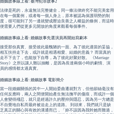
婚姻故事線上看: 臺灣犯罪故事2
法律是死的，永遠無法完整健全，同一條法律終究不能完美套用
在每一個案例，或者每一個人身上，原本被認為保護弱勢的制
度，很可能到了另一邊就變成壓迫良善之人權益的條例，而這時
便需要人們從更多元開放的角度來觀看每個事件。
婚姻故事線上看: 婚姻故事先選演員再開始寫劇本
接受那份真實、接受彼此最醜陋的一面、為了彼此適當的妥協，
相互扶持走下去，或許就是相遇相愛、結婚的意義？ 而當真的
走不下去了，也能放下自尊，為了彼此好聚好散。 《Marriage
Story》之所以讓人難以抽離，是因為長達兩個小時的劇情、演
員的感情都太過真實。
婚姻故事線上看: 婚姻故事 電影簡介
當一段婚姻關係的其中一人開始委曲遷就對方，但他卻絲毫沒有
任何反應時，兩人之間便開始產生無法撫平的傷痕，而或許一個
人會變得殘忍，就只是經過許久的壓抑與隱忍，因為另一方總是
不自覺地自私而最終被迫走上的道路。 到頭來，我們就只是缺
乏真正的關心與有效的溝通而已，「妳不該因為我幹她而難過，