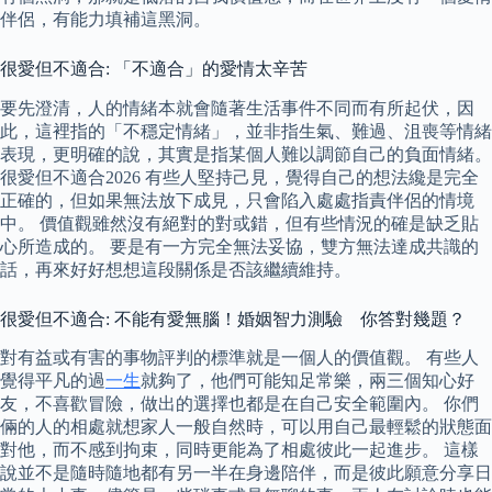
伴侶，有能力填補這黑洞。
很愛但不適合: 「不適合」的愛情太辛苦
要先澄清，人的情緒本就會隨著生活事件不同而有所起伏，因
此，這裡指的「不穩定情緒」，並非指生氣、難過、沮喪等情緒
表現，更明確的說，其實是指某個人難以調節自己的負面情緒。
很愛但不適合2026 有些人堅持己見，覺得自己的想法纔是完全
正確的，但如果無法放下成見，只會陷入處處指責伴侶的情境
中。 價值觀雖然沒有絕對的對或錯，但有些情況的確是缺乏貼
心所造成的。 要是有一方完全無法妥協，雙方無法達成共識的
話，再來好好想想這段關係是否該繼續維持。
很愛但不適合: 不能有愛無腦！婚姻智力測驗 你答對幾題？
對有益或有害的事物評判的標準就是一個人的價值觀。 有些人
覺得平凡的過
一生
就夠了，他們可能知足常樂，兩三個知心好
友，不喜歡冒險，做出的選擇也都是在自己安全範圍內。 你們
倆的人的相處就想家人一般自然時，可以用自己最輕鬆的狀態面
對他，而不感到拘束，同時更能為了相處彼此一起進步。 這樣
說並不是隨時隨地都有另一半在身邊陪伴，而是彼此願意分享日