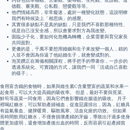
內容包括幸福觀、苦樂觀、榮辱觀、生死觀、友誼觀、道
德觀、審美觀、公私觀、戀愛觀等等。
他們情緒高昂，非常癡迷，處於一種變化狀態，這說明瞭
我們有時候染上「相思病」的感覺。
其實很多缺點不是真的缺點，只是我們不喜歡那種特性、
或是自己沒安全感，所以會要求對方為我改變。
面臨少子化，要如何化危機為轉機，企業需要與育兒家長
共同面對。
更傻的是，千萬不要想用婚姻和生子來改變一個人，錯的
人並不會因為你逼了他結婚生子，就會變成對的。
泡芙鑽正在籌備相關課程，將手把手的帶著你，一步步的
透過系統化、可實踐的方式，讓我們一同「活成自己喜歡
的樣子」。
食用富含鐵的食物時，如果與維生素C含量豐富的蔬菜和水果一
起食用，可以大大提高鐵的吸收率。 但是，最好不要與莧菜、
鮮筍等蔬菜一同食用，因為它們會影響鐵在腸道的吸收。 月子
裡喝紅糖水，可以幫助產婦補血，促進惡露排出，因為，紅糖具
有益氣養血、健脾暖胃、驅散風寒、活血化瘀的功效。 但如果
長時間飲用紅糖水，不僅會損壞產婦的牙齒，導致出汗過多使身
體更加虛弱，還會增加產後出血的時間，反而容易引起產婦貧
血。