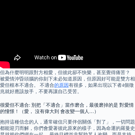
但為什麼明明跟對方相愛，但彼此卻不快樂，甚至覺得痛苦？
被愛情沖昏頭腦的你刻下未必知道原因，但原因好可能是雙方相
愛但根本不適合。 不適合
的原因
有很多，如果出現以下者4個徵
兆就好應該放手，不要再讓自己受苦。
很愛但不適合: 別把「不適合」當作磨合，最後磨掉的是 對愛情
的憧憬！（愛， 沒有偉大到 會改變一個人…）
抱持這種信念的人，通常確信只要伴侶關係「對了」，一切問題
都能迎刃而解，你們會愛著彼此原來的樣子，因為命運的羅曼史
早就把你們綁在一起。 最終目標並非幫助某人改變，而是支持