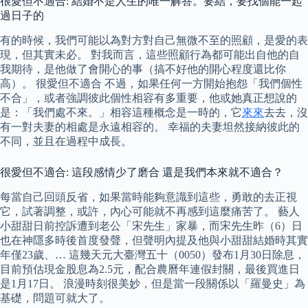
很愛但不適合: 結婚不是人生的唯一解答。要結，要找個能一起
過日子的
有的時候，我們可能以為對方對自己無微不至的照顧，是愛的表
現，但其實未必。 對我而言，這些照顧行為都可能出自他的自
我期待，是他做了會開心的事（搞不好他的開心程度還比你
高）。 很愛但不適合 不過，如果任何一方開始抱怨「我們個性
不合」，或者強調彼此個性相容有多重要，他或她真正想說的
是：「我們處不來。」相容這種概念是一時的，它
來來
去去，沒
有一對夫妻的相處是永遠相容的。 幸福的夫妻坦然接納彼此的
不同，並且在過程中成長。
很愛但不適合: 這段感情少了磨合 還是我們本來就不適合？
每當自己回頭反省，如果當時能夠意識到這些，勇敢的去正視
它，試著調整，或許，內心可能就不再感到這麼痛苦了。 藝人
小甜甜日前控訴遭到老公「宋先生」家暴，而宋先生昨（6）日
也在神隱多時後首度發聲，但聲明內提及他與小甜甜結婚時其實
年僅23歲、… 這幾天元大臺灣五十（0050）發布1月30日除息，
目前預估現金股息為2.5元，配合農曆年連假封關，最後買進日
是1月17日。 浪漫時刻很美妙，但是當一段關係以「羅曼史」為
基礎，問題可就大了。