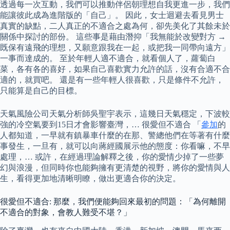
透過每一次互動，我們可以推動伴侶朝理想自我更進一步，我們
能讓彼此成為進階版的「自己」。 因此，女士迴避去看見男士
真實的缺點，二人真正的不適合之處為何，卻先美化了其餘未於
關係中探討的部份。 這些事是藉由潛抑「我無能於改變對方 →
既保有遠飛的理想，又願意跟我在一起，或把我一同帶向遠方」
一事而達成的。 至於年輕人適不適合，就看個人了，蘿蔔白
菜，各有各的喜好，如果自己喜歡實力允許的話，沒有合適不合
適的，就買吧。 還是有一些年輕人很喜歡，只是條件不允許，
只能算是自己的目標。
天氣風險公司天氣分析師吳聖宇表示，這幾日天氣穩定，下波較
強的冷空氣要到15日才會影響臺灣，… 很愛但不適合 「
參加
的
人都知道，一早就有鎮暴車什麼的在那、警總他們在等著有什麼
事發生，一旦有，就可以向蔣經國展示他的態度：你看嘛，不早
處理，… 或許，在經過理論解釋之後，你的愛情少掉了一些夢
幻與浪漫，但同時你也能夠擁有更清楚的視野，將你的愛情與人
生，看得更加地清晰明瞭，做出更適合你的決定。
很愛但不適合: 那麼，我們便能夠回來最初的問題：「為何離開
不適合的對象，會教人難受不堪？」