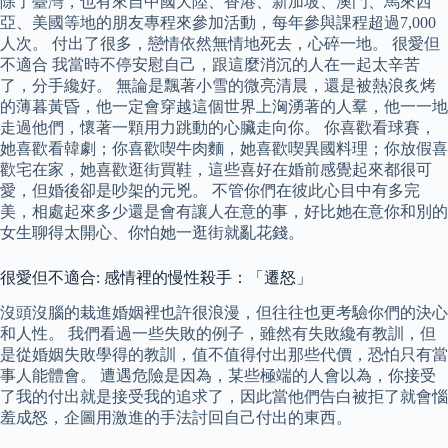
除了臺灣，也有來自中國大陸、香港、新加坡、澳門、馬來西
亞、美國等地的朋友專程來參加活動，每年參與課程超過7,000
人次。 付出了很多，戀情依然無情地死去，心碎一地。 很愛但
不適合 我當時不停安慰自己，跟這麼消沉的人在一起太辛苦
了，分手纔好。 無論是飄著小雪的微亮清晨，還是被熱浪炙烤
的薄暮黃昏，他一定會穿越這個世界上洶湧著的人羣，他一一地
走過他們，懷著一顆用力跳動的心臟走向你。 你喜歡看球賽，
她喜歡看韓劇；你喜歡喫牛肉麵，她喜歡喫異國料理；你放假喜
歡宅在家，她喜歡逛街買鞋，這些喜好在婚前感覺起來都很可
愛，但婚後卻是吵架的元兇。 不管你們在彼此心目中有多完
美，相處起來多少還是會有讓人在意的事，好比她在意你和別的
女生聊得太開心、你怕她一逛街就亂花錢。
很愛但不適合: 感情裡的慢性殺手：「遷怒」
沒頭沒腦的栽進婚姻裡也許很浪漫，但往往也更考驗你們的決心
和人性。 我們看過一些失敗的例子，雖然有失敗纔有教訓，但
是從婚姻失敗學得的教訓，值不值得付出那些代價，恐怕只有當
事人能體會。 遭遇危險是因為，某些極端的人會以為，你接受
了我的付出就是接受我的追求了，因此當他們告白被拒了就會惱
羞成怒，企圖用激進的手法討回自己付出的東西。