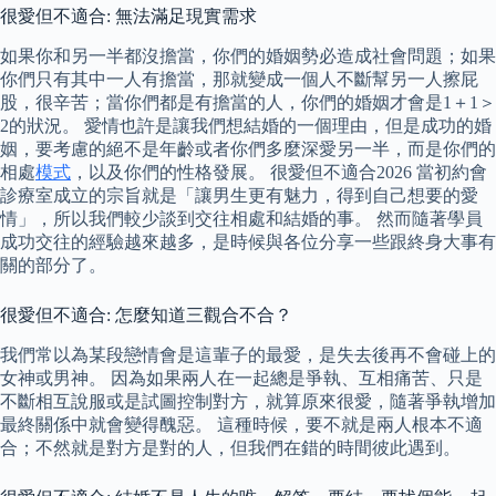
很愛但不適合: 無法滿足現實需求
如果你和另一半都沒擔當，你們的婚姻勢必造成社會問題；如果
你們只有其中一人有擔當，那就變成一個人不斷幫另一人擦屁
股，很辛苦；當你們都是有擔當的人，你們的婚姻才會是1＋1＞
2的狀況。 愛情也許是讓我們想結婚的一個理由，但是成功的婚
姻，要考慮的絕不是年齡或者你們多麼深愛另一半，而是你們的
相處
模式
，以及你們的性格發展。 很愛但不適合2026 當初約會
診療室成立的宗旨就是「讓男生更有魅力，得到自己想要的愛
情」，所以我們較少談到交往相處和結婚的事。 然而隨著學員
成功交往的經驗越來越多，是時候與各位分享一些跟終身大事有
關的部分了。
很愛但不適合: 怎麼知道三觀合不合？
我們常以為某段戀情會是這輩子的最愛，是失去後再不會碰上的
女神或男神。 因為如果兩人在一起總是爭執、互相痛苦、只是
不斷相互說服或是試圖控制對方，就算原來很愛，隨著爭執增加
最終關係中就會變得醜惡。 這種時候，要不就是兩人根本不適
合；不然就是對方是對的人，但我們在錯的時間彼此遇到。