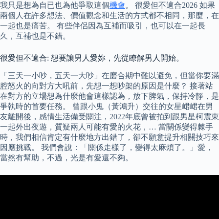
我只是想為自已也為他爭取這個
機會
。 很愛但不適合2026 如果
兩個人在許多想法、價值觀念和生活的方式都不相同，那麼，在
一起也是痛苦。 有些伴侶因為互補而吸引，也可以在一起長
久，互補也是不錯。
很愛但不適合: 想要讓男人愛妳，先從瞭解男人開始。
「三天一小吵，五天一大吵」在磨合期中難以避免，但當你要滿
腔怒火的向對方大吼前，先想一想吵架的原因是什麼？ 接著站
在對方的立場想為什麼他會這樣認為，放下脾氣，保持冷靜，是
爭執時的首要任務。 曾跟小鬼（黃鴻升）交往的女星峮峮在男
友離開後，感情生活備受關注，2022年底曾被拍到跟男星柯震東
一起外出夜遊，質疑兩人可能有愛的火花，… 當關係變得棘手
時，我們相信肯定有什麼地方出錯了，卻不願意提升相關技巧來
因應挑戰。 我們會說：「關係走樣了，變得太麻煩了。」愛，
當然有幫助，不過，光是有愛還不夠。