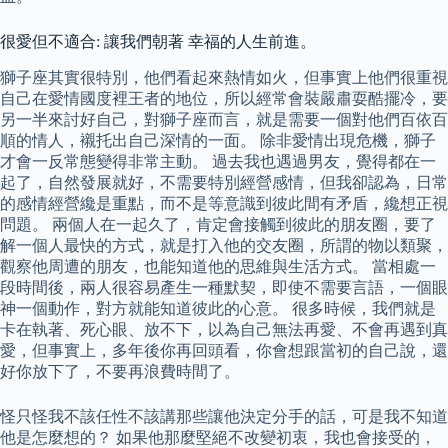
很愛但不適合: 讓我們朝著 幸福的人生前進。
獅子座其實很特別，他們看起來熱情如火，但事實上他們很重視
自己在愛情國度裡王者的地位，所以經常會裝嚴肅耍酷擺冷，要
另一半來討好自己，對獅子座而言，就是需要一個對他們百依百
順的情人，襯托出自己深情的一面。 除非愛情出現危機，獅子
才會一反常態變得非常主動。 過去我也遇過男友，覺得都在一
起了，自然發展就好，不需要特別經營感情，但我卻認為，日常
的感情經營纔是重點，而不是等意識到彼此間有矛盾，纔想正視
問題。 兩個人在一起久了，肯定會接觸到彼此的朋友圈，要了
解一個人最快的方式，就是打入他的交友圈，所謂的物以類聚，
觀察他周遭的朋友，也能知道他的思維與生活方式。 當相處一
段時間後，兩人很容易產生一種默契，即使不需要言語，一個眼
神一個動作，對方就能知道彼此的心意。 很多時候，我們就是
卡在執著、死心眼、放不下，以為自己無法再愛、不會再遇到真
愛，但事實上，多年後你再回頭看，你會想跟當初的自己說，還
好你放下了，不要再浪費時間了。
怪只怪我不該任性不該講那些讓他決定分手的話，可是我不知道
他是怎麼想的？ 如果他那麼堅絕不改變初衷，我也會接受的，