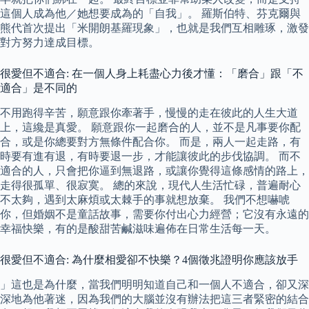
這個人成為他／她想要成為的「自我」。 羅斯伯特、芬克爾與
熊代首次提出「米開朗基羅現象」，也就是我們互相雕琢，激發
對方努力達成目標。
很愛但不適合: 在一個人身上耗盡心力後才懂：「磨合」跟「不
適合」是不同的
不用跑得辛苦，願意跟你牽著手，慢慢的走在彼此的人生大道
上，這纔是真愛。 願意跟你一起磨合的人，並不是凡事要你配
合，或是你總要對方無條件配合你。 而是，兩人一起走路，有
時要有進有退，有時要退一步，才能讓彼此的步伐協調。 而不
適合的人，只會把你逼到無退路，或讓你覺得這條感情的路上，
走得很孤單、很寂寞。 總的來說，現代人生活忙碌，普遍耐心
不太夠，遇到太麻煩或太棘手的事就想放棄。 我們不想嚇唬
你，但婚姻不是童話故事，需要你付出心力經營；它沒有永遠的
幸福快樂，有的是酸甜苦鹹滋味遍佈在日常生活每一天。
很愛但不適合: 為什麼相愛卻不快樂？4個徵兆證明你應該放手
」這也是為什麼，當我們明明知道自己和一個人不適合，卻又深
深地為他著迷，因為我們的大腦並沒有辦法把這三者緊密的結合