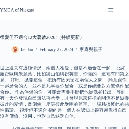
Skip
to
YMCA of Niagara
content
很愛但不適合12大著數2026!（持續更新）
benlau
February 27, 2024
家庭與親子
世上還真有這種情況，兩個人相愛，但是不適合在一起。 比如
羅密歐與朱麗葉，比如梁山伯與祝英臺，你懂的，這裡有門第之
見。 好吧，拋開這個，把所有因素留在兩個人之間。 願意跟你
一起磨合的人，並不是凡事要你配合，或是你總要對方無條件配
合你。 作為伴侶的你，可能會需要不斷把他從低谷拉出，等到
有一天你發現自己無法再承受，才發現原來這樣的關係不是滋養
彼此的愛情，反倒像一座讓彼此受困的監牢、一場耗損彼此的惡
性循環。 很愛但不適合 指的是一個人在認知上很容易覺得自己
沒有價值、沒用，也對自己缺乏自信。