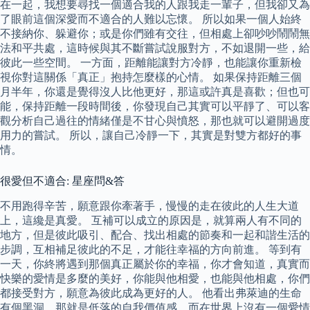
在一起，我想要尋找一個適合我的人跟我走一輩子，但我卻又為
了眼前這個深愛而不適合的人難以忘懷。 所以如果一個人始終
不接納你、躲避你；或是你們雖有交往，但相處上卻吵吵鬧鬧無
法和平共處，這時候與其不斷嘗試說服對方，不如退開一些，給
彼此一些空間。 一方面，距離能讓對方冷靜，也能讓你重新檢
視你對這關係「真正」抱持怎麼樣的心情。 如果保持距離三個
月半年，你還是覺得沒人比他更好，那這或許真是喜歡；但也可
能，保持距離一段時間後，你發現自己其實可以平靜了、可以客
觀分析自己過往的情緒僅是不甘心與憤怒，那也就可以避開過度
用力的嘗試。 所以，讓自己冷靜一下，其實是對雙方都好的事
情。
很愛但不適合: 星座問&答
不用跑得辛苦，願意跟你牽著手，慢慢的走在彼此的人生大道
上，這纔是真愛。 互補可以成立的原因是，就算兩人有不同的
地方，但是彼此吸引、配合、找出相處的節奏和一起和諧生活的
步調，互相補足彼此的不足，才能往幸福的方向前進。 等到有
一天，你終將遇到那個真正屬於你的幸福，你才會知道，真實而
快樂的愛情是多麼的美好，你能與他相愛，也能與他相處，你們
都接受對方，願意為彼此成為更好的人。 他看出弗萊迪的生命
有個黑洞，那就是低落的自我價值感，而在世界上沒有一個愛情