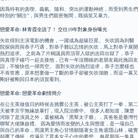
因爲特有的貪喫、義氣、隨和、突出的運動神經，而受到男生們
特別的“關注”，與男生們親密無間，既搞笑又暴力。
戀愛革命: 林青霞全說了！ 交往19年對象身份曝光
矢吹得到主演電影的機會，一躍成為超級巨星。 矢吹因為到醫
院探病而與恭子巧遇，對恭子難以忘情的矢吹，馬上對恭子展開
熱烈追求。 之前為了片桐議員而頂罪入獄的吉田出獄了，恭子
與真理子碰巧一起去接他，已有一年沒聯絡的老朋友藉此挽回友
誼，不愉快也一掃而空。 面對矢吹的熱烈追求，恭子怎麼樣也
不肯答應，原本想要做一了斷的恭子卻被矢吹強吻，而這一幕又
剛好被剛回日本的須賀看到。
戀愛革命: 戀愛革命劇情簡介
在公主英做值日的時候去挑釁公主英，被公主英打了一拳，第二
天被李京宇無緣故暴打，現入院治療中。 很多人都知道，陳楚
河除了是演員之外，還被稱為「黑幫太子爺」，其爸爸是臺灣竹
聯幫大佬陳啟禮。 因為愛情而改變的人生與態度，是一場自己
與自己的革命，而讓男主角心甘情願隨著女主角退隱山林，確實
顛覆了傳統，也滿足了眾多女子心中的夢想。 每星期等一集真