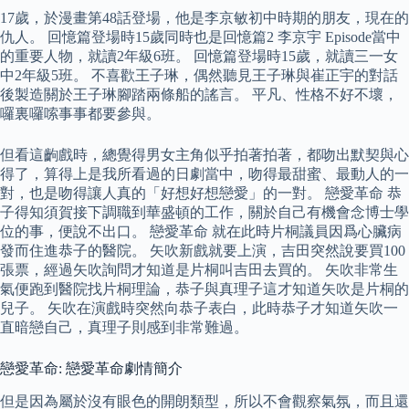
17歲，於漫畫第48話登場，他是李京敏初中時期的朋友，現在的
仇人。 回憶篇登場時15歲同時也是回憶篇2 李京宇 Episode當中
的重要人物，就讀2年級6班。 回憶篇登場時15歲，就讀三一女
中2年級5班。 不喜歡王子琳，偶然聽見王子琳與崔正宇的對話
後製造關於王子琳腳踏兩條船的謠言。 平凡、性格不好不壞，
囉裏囉嗦事事都要參與。
但看這齣戲時，總覺得男女主角似乎拍著拍著，都吻出默契與心
得了，算得上是我所看過的日劇當中，吻得最甜蜜、最動人的一
對，也是吻得讓人真的「好想好想戀愛」的一對。 戀愛革命 恭
子得知須賀接下調職到華盛頓的工作，關於自己有機會念博士學
位的事，便說不出口。 戀愛革命 就在此時片桐議員因爲心臟病
發而住進恭子的醫院。 矢吹新戲就要上演，吉田突然說要買100
張票，經過矢吹詢問才知道是片桐叫吉田去買的。 矢吹非常生
氣便跑到醫院找片桐理論，恭子與真理子這才知道矢吹是片桐的
兒子。 矢吹在演戲時突然向恭子表白，此時恭子才知道矢吹一
直暗戀自己，真理子則感到非常難過。
戀愛革命: 戀愛革命劇情簡介
但是因為屬於沒有眼色的開朗類型，所以不會觀察氣氛，而且還