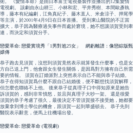
術。 《愛情革命》是由日本富士電視臺製作並播出的12集愛情
電視劇。 該劇由永山耕三、小林和宏、平井秀樹、本間歐彥執
導，藤本有紀編劇，江角真紀子、藤木直人、米倉涼子、押尾學
等主演，於2001年4月9日在日本首播。 受到東山醫院的不正當
擴大，恭子因為醫療過失事件而處於窘境，她不想讓須賀受到牽
連，而決定和須賀分手。
戀愛革命: 戀愛實境秀「1男對尬25女」 網虧離譜：像戀綜版甄
嬛傳
恭子跑去見須賀，沒想到須賀竟然表示就算發生什麼事，也是女
方自己送上門，他會跟女生發生關係，是因爲對方擁有自己所需
要的情報。 須賀在訂婚派對上突然表示自己不能與恭子結婚。
恭子在得知須賀爲什麼不跟自己結婚後，便不斷想找須賀解釋，
但怎麼也聯絡不上他。 後來恭子從真理子口中得知原來是她告
訴須賀的，感到非常憤怒，並且與真理子大吵一架。 還是很愛
須賀的恭子考慮了很久，最後決定不管須賀接不接受她，她都要
放棄拿到博士學位的機會，跟須賀一起到華盛頓去。 恭子先到
醫院表示辭意，便馬上往機場出發。
戀愛革命: 戀愛革命 (電視劇)