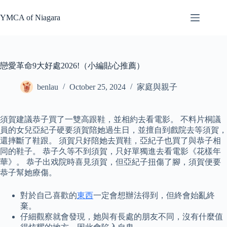
Skip
to
YMCA of Niagara
content
戀愛革命9大好處2026!（小編貼心推薦）
benlau
October 25, 2024
家庭與親子
須賀建議恭子買了一雙高跟鞋，並相約去看電影。 不料片桐議
員的女兒亞紀子硬要須賀陪她過生日，並擅自到戲院去等須賀，
還摔斷了鞋跟。 須賀只好陪她去買鞋，亞紀子也買了與恭子相
同的鞋子。 恭子久等不到須賀，只好單獨進去看電影《花樣年
華》。 恭子出戏院時喜見須賀，但亞紀子扭傷了腳，須賀便要
恭子幫她療傷。
對於自己喜歡的
東西
一定會想辦法得到，但終會始亂終
棄。
仔細觀察就會發現，她與有長處的朋友不同，沒有什麼值