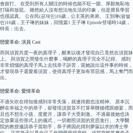
會捱打。 在受到所有人關注的時候也能不眨一眼、厚顏無恥地
打嗝和放屁。 雖然給人沒有想法地生活的印象，但是擅長學習
也很認真。 公在民(공재민)16歲，公主英的弟弟。 王別琳(왕별
린)16歲，王子琳的妹妹，回憶篇1 王子琳 Episode登場時14歲，
特長：出去。
戀愛革命: 演員 Cast
而與須賀共度一夜的真理子，醒來以後才發現自己竟然在須賀牀
上。 與須賀之間發生什麼事，喝醉的真理子完全不記得。 感到
非常煩惱的真理子馬上去找恭子訴苦，當她說出這件事的時候，
才發現恭子還愛着須賀，使得真理子更加有罪惡感，馬上奪門而
出。
戀愛革命: 愛情革命
不過矢吹在得知後感到非常失落，就連排戲也沒精神。 原本沉
醉在幸福之中的恭子，卻發現須賀並不打算舉辦婚禮跟婚宴，而
且也不想生小孩、度蜜月，讓恭子大受刺激。 不過最後她也決
定放棄這些形式上的儀式，一切都照須賀的意思進行。 大學醫
院的教授邀請恭子當助手，恭子將因此得到夢寐以求的博士學
位。 正當恭子以爲自己工作戀愛兩得意時，須賀突然答應恭子