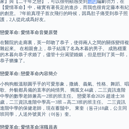
家】與【二千年之戀】，可以很明顯感受到
她的
編劇功力，在
【愛情革命】中，確實有著長足的進步，而我也很肯定藤本有紀
的創意。 7年前真理子首次飛行的時候，因爲肚子痛受到恭子照
護，2人從此成爲好友。
戀愛革命: 愛情革命音樂原聲
在醫院的走廊裏，英一郎吻了恭子，使得兩人之間的關係變得複
雜起來。 在相親會上，恭子結識了名為木暮的男子。 成熟穩重
的木暮向恭子求婚了，儘管十分渴望婚姻，但是想到了英一郎，
恭子猶豫了。
戀愛革命: 戀愛革命內容簡介
小狗狗般溫順圓乎乎的可愛形象，撒嬌、義氣、性格、舞蹈、唱
歌、外貌都具備的直率的純情男。 獨孤文44歲，二三資訊進階
中學的數學老師兼高一2班的班主任。 戀愛革命2026 趙達士38
歲，二三資訊進階中學高一3班→高二3班的班主任。 二三資訊
進階中學的保健老師，現在蓄鬚中。 東奎（동규)18歲，公主同
班同學，人送外號黃片（여동）奎。
戀愛革命: 愛情革命演職員表