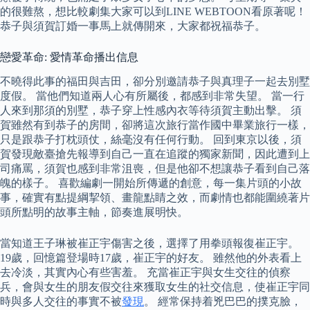
的很難熬，想比較劇集大家可以到LINE WEBTOON看原著呢！
恭子與須賀訂婚一事馬上就傳開來，大家都祝福恭子。
戀愛革命: 愛情革命播出信息
不曉得此事的福田與吉田，卻分別邀請恭子與真理子一起去別墅
度假。 當他們知道兩人心有所屬後，都感到非常失望。 當一行
人來到那須的別墅，恭子穿上性感內衣等待須賀主動出擊。 須
賀雖然有到恭子的房間，卻將這次旅行當作國中畢業旅行一樣，
只是跟恭子打枕頭仗，絲毫沒有任何行動。 回到東京以後，須
賀發現敵臺搶先報導到自己一直在追蹤的獨家新聞，因此遭到上
司痛罵，須賀也感到非常沮喪，但是他卻不想讓恭子看到自己落
魄的樣子。 喜歡編劇一開始所傳遞的創意，每一集片頭的小故
事，確實有點提綱挈領、畫龍點睛之效，而劇情也都能圍繞著片
頭所點明的故事主軸，節奏進展明快。
當知道王子琳被崔正宇傷害之後，選擇了用拳頭報復崔正宇。
19歲，回憶篇登場時17歲，崔正宇的好友。 雖然他的外表看上
去冷淡，其實內心有些害羞。 充當崔正宇與女生交往的偵察
兵，會與女生的朋友假交往來獲取女生的社交信息，使崔正宇同
時與多人交往的事實不被
發現
。 經常保持着兇巴巴的撲克臉，