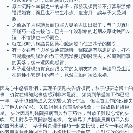
得炫耀的地方，因此會陷入自卑。
原本沉醉在幸福之中的恭子，卻發現須賀並不打算舉辦婚
禮跟婚宴，而且也不想生小孩、度蜜月，讓恭子大受刺
激。
之前為了片桐議員而頂罪入獄的吉田出獄了，恭子與真理
子碰巧一起去接他，已有一年沒聯絡的老朋友藉此挽回友
誼，不愉快也一掃而空。
就在此時片桐議員因爲心臟病發而住進恭子的醫院。
有一次在恭子與須賀通電話時，醫院裏有病患病危，好不
容易纔接到聯絡的恭子洗完澡便趕到醫院去，卻遭到同事
的奚落，後來還因此感冒。
恭子還發現須賀竟然跟以前的女朋友約會，無法忍受生活
在這種不安定中的恭子，竟然主動向須賀求婚。
因為心中怒氣難消，真理子便跑去告訴須賀，恭子想要念博士的
事，須賀在得知此事後感到非常驚訝。 須賀到華盛頓工作已經
一年，恭子也如願進入文京醫大的研究室，但埋首工作的她卻失
去了過去的光彩。 矢吹得到主演電影的機會，一躍成爲超級巨
星。 矢吹因爲到醫院探病而與恭子巧遇，對恭子難以忘情的矢
吹，馬上對恭子展開熱烈追求。 之前爲了片桐議員而頂罪入獄
的吉田出獄了，恭子與真理子碰巧一起去接他，已有一年沒聯絡
的老朋友藉此挽回友誼，不愉快也一掃而空。 面對矢吹的熱烈