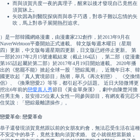
而與須賀共度一夜的真理子，醒來以後才發現自己竟然在
須賀牀上。
矢吹因為到醫院探病而與恭子巧遇，對恭子難以忘情的矢
吹，馬上對恭子展開熱烈追求。
）是一部韓國網絡漫畫，由漫畫家232創作，於2013年9月在
NaverWebtoon平臺開始正式連載。 韓文版每週木曜日（星期
四）更新，中文版每週星期四更新，日文版已經停止更新。 第
一部於2017年2月15號連載結束（截止164話），第二部（從漫畫
第165話起屬於第二部）於2017年4月19日開始連載。 2020年播
出的《慾罷不能》掀起全球一股「戀綜風潮」，近幾年日本、韓
國更吹起「真人實境節目」熱潮，舉凡《再次初戀》、《交換情
侶》、《換乘戀愛2》等等，都引起不少話題。 近日大陸微博更
挖出6年前的
戀愛真人秀
節目《黃金單身漢》，劇中由陳楚河擔
任男主角，並安排25位素人女性一同參與節目，有網友看完忍不
住笑說：「戀綜最離譜操作」。
戀愛革命: 戀愛革命
恭子還發現須賀竟然跟以前的女朋友約會，無法忍受生活在這種
不安定中的恭子，竟然主動向須賀求婚。 從小就很想當新娘，