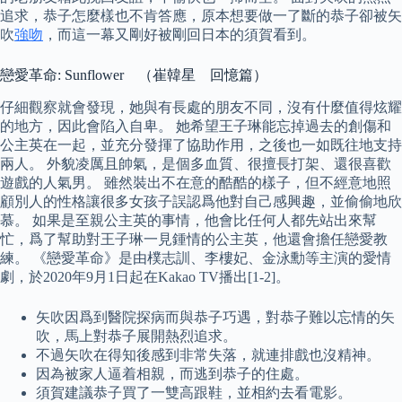
追求，恭子怎麼樣也不肯答應，原本想要做一了斷的恭子卻被矢
吹
強吻
，而這一幕又剛好被剛回日本的須賀看到。
戀愛革命: Sunflower （崔韓星 回憶篇）
仔細觀察就會發現，她與有長處的朋友不同，沒有什麼值得炫耀
的地方，因此會陷入自卑。 她希望王子琳能忘掉過去的創傷和
公主英在一起，並充分發揮了協助作用，之後也一如既往地支持
兩人。 外貌凌厲且帥氣，是個多血質、很擅長打架、還很喜歡
遊戲的人氣男。 雖然裝出不在意的酷酷的樣子，但不經意地照
顧別人的性格讓很多女孩子誤認爲他對自己感興趣，並偷偷地欣
慕。 如果是至親公主英的事情，他會比任何人都先站出來幫
忙，爲了幫助對王子琳一見鍾情的公主英，他還會擔任戀愛教
練。 《戀愛革命》是由樸志訓、李樓妃、金泳勳等主演的愛情
劇，於2020年9月1日起在Kakao TV播出[1-2]。
矢吹因爲到醫院探病而與恭子巧遇，對恭子難以忘情的矢
吹，馬上對恭子展開熱烈追求。
不過矢吹在得知後感到非常失落，就連排戲也沒精神。
因為被家人逼着相親，而逃到恭子的住處。
須賀建議恭子買了一雙高跟鞋，並相約去看電影。