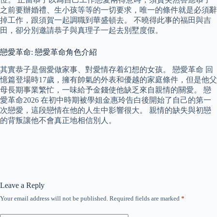
之前要辦婚禮、生小孩等等的一切要求，唯一的條件就是必須辭
掉工作，跟須賀一起調職到華盛頓去。 不曉得此事的福田與吉
田，卻分別邀請恭子與真理子一起去別墅度假。
戀愛革命: 戀愛革命角色介紹
其實恭子是個愛做家事、對愛情存着幻想的女孩。 戀愛革命 回
憶篇登場時17歲，擁有帥氣的外表和優越的家庭條件，但是他父
母長期事業繁忙，一味給予金錢使他缺乏來自親情的關愛。 戀
愛革命2026 在初中時期被學姐金惠玲告白後開始了自己的第一
次戀愛，這段戀情在他的人生中影響很大。 親情的缺失與初戀
的背叛讓他不會真正地相信別人。
Leave a Reply
Your email address will not be published.
Required fields are marked
*