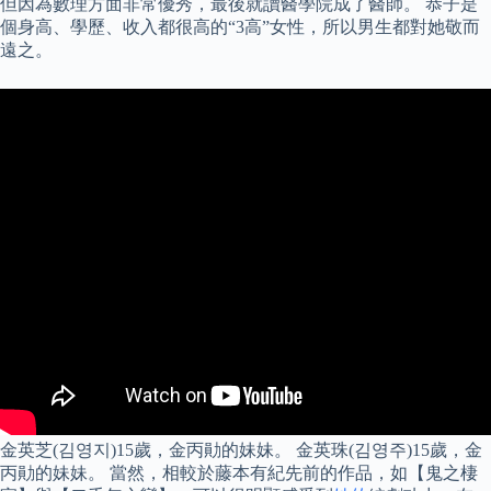
但因為數理方面非常優秀，最後就讀醫學院成了醫師。 恭子是
個身高、學歷、收入都很高的“3高”女性，所以男生都對她敬而
遠之。
金英芝(김영지)15歲，金丙勛的妹妹。 金英珠(김영주)15歲，金
丙勛的妹妹。 當然，相較於藤本有紀先前的作品，如【鬼之棲