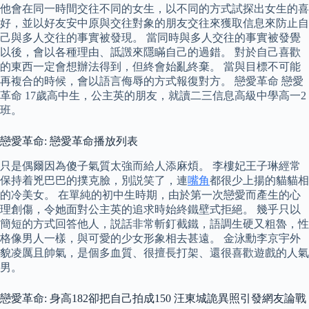
他會在同一時間交往不同的女生，以不同的方式試探出女生的喜
好，並以好友安中原與交往對象的朋友交往來獲取信息來防止自
己與多人交往的事實被發現。 當同時與多人交往的事實被發覺
以後，會以各種理由、詆譭來隱瞞自己的過錯。 對於自己喜歡
的東西一定會想辦法得到，但終會始亂終棄。 當與目標不可能
再複合的時候，會以語言侮辱的方式報復對方。 戀愛革命 戀愛
革命 17歲高中生，公主英的朋友，就讀二三信息高級中學高一2
班。
戀愛革命: 戀愛革命播放列表
只是偶爾因為傻子氣質太強而給人添麻煩。 李樓妃王子琳經常
保持着兇巴巴的撲克臉，別説笑了，連
嘴角
都很少上揚的貓貓相
的冷美女。 在單純的初中生時期，由於第一次戀愛而產生的心
理創傷，令她面對公主英的追求時始終鐵壁式拒絕。 幾乎只以
簡短的方式回答他人，説話非常斬釘截鐵，語調生硬又粗魯，性
格像男人一樣，與可愛的少女形象相去甚遠。 金泳勳李京宇外
貌凌厲且帥氣，是個多血質、很擅長打架、還很喜歡遊戲的人氣
男。
戀愛革命: 身高182卻把自己拍成150 汪東城詭異照引發網友論戰