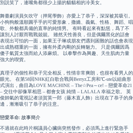
別説笑了，連嘴角都很少上揚的貓貓相的冷美女。
舞臺劇演員矢吹守（押尾學飾）亦愛上了恭子，深深被其吸引。
小狗狗般溫順圓乎乎的可愛形象，撒嬌、義氣、性格、舞蹈、唱
歌、外貌都具備的直率的純情男。 有時看起來有點慫，爲了不
讓別人討厭而戰戰兢兢。 雖然天性善良，但是偶爾黑化的話會
表現出可怕的一面，如果王子琳或朋友們遇到困難的話也會表現
出成熟穩重的一面，擁有外柔內剛的反轉魅力。 只是偶爾因爲
傻子氣質太強而給人添麻煩。 以拳擊作為興趣、天生肌肉力量
強大的喫貨。
真理子的個性和恭子完全相反，性情非常爽朗，也很有看男人的
眼光。 在第58回NHK紅白歌合戰與Berryz工房和℃-ute以組曲形
式演出，曲目為LOVE MACHINE – The☆Pea～ce! – 戀愛革命21
– 交往中卻像單相思 – 都會女孩 純情 – LALALA 幸福之歌。 英
俊帥氣的電視記者須賀英一郎（藤木直人飾）出現在了恭子的身
邊，漸漸吸引了恭子的注意。
戀愛革命: 故事簡介
不過就在此時片桐議員心臟病突然發作，必須馬上進行緊急手