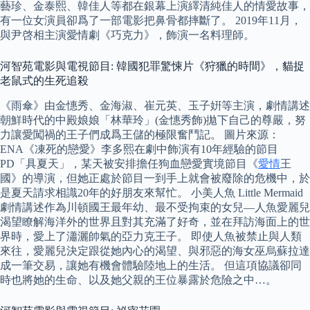
藝珍、金泰熙、韓佳人等都在銀幕上演繹清純佳人的情愛故事，
有一位女演員卻爲了一部電影把鼻骨都摔斷了。 2019年11月，
與尹啓相主演愛情劇《巧克力》，飾演一名料理師。
河智苑電影與電視節目: 韓國犯罪驚悚片《狩獵的時間》，貓捉
老鼠式的生死追殺
《雨傘》由金憓秀、金海淑、崔元英、玉子姸等主演，劇情講述
朝鮮時代的中殿娘娘「林華玲」(金憓秀飾)拋下自己的尊嚴，努
力讓愛闖禍的王子們成爲王儲的極限奮鬥記。 圖片來源：
ENA《凍死的戀愛》李多熙在劇中飾演有10年經驗的節目
PD「具夏天」，某天被安排擔任狗血戀愛實境節目《
愛情
王
國》的導演，但她正處於節目一到手上就會被廢除的危機中，於
是夏天請求相識20年的好朋友來幫忙。 小美人魚 Little Mermaid
劇情講述作為川頓國王最年幼、最不受拘束的女兒—人魚愛麗兒
渴望瞭解海洋外的世界且對其充滿了好奇，並在拜訪海面上的世
界時，愛上了瀟灑帥氣的亞力克王子。 即使人魚被禁止與人類
來往，愛麗兒決定跟從她內心的渴望、與邪惡的海女巫烏蘇拉達
成一筆交易，讓她有機會體驗陸地上的生活。 但這項協議卻同
時也將她的生命、以及她父親的王位暴露於危險之中…。