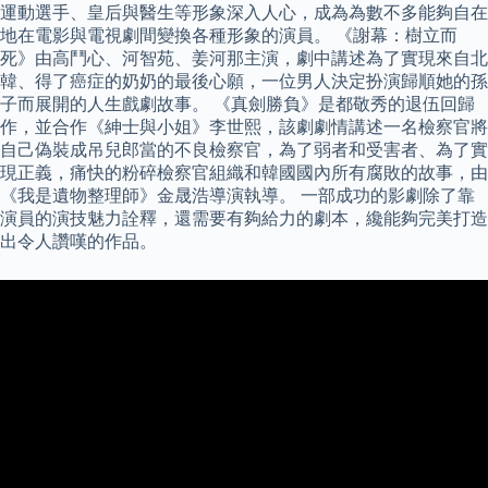
運動選手、皇后與醫生等形象深入人心，成為為數不多能夠自在
地在電影與電視劇間變換各種形象的演員。 《謝幕：樹立而
死》由高鬥心、河智苑、姜河那主演，劇中講述為了實現來自北
韓、得了癌症的奶奶的最後心願，一位男人決定扮演歸順她的孫
子而展開的人生戲劇故事。 《真劍勝負》是都敬秀的退伍回歸
作，並合作《紳士與小姐》李世熙，該劇劇情講述一名檢察官將
自己偽裝成吊兒郎當的不良檢察官，為了弱者和受害者、為了實
現正義，痛快的粉碎檢察官組織和韓國國內所有腐敗的故事，由
《我是遺物整理師》金晟浩導演執導。 一部成功的影劇除了靠
演員的演技魅力詮釋，還需要有夠給力的劇本，纔能夠完美打造
出令人讚嘆的作品。