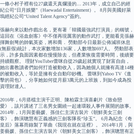
一條小村子裡有位27歲還天真爛漫的… 2013年，成立自己的經
紀公司“日月娛樂”（Haewadal Entertainment）。 8月與美國好萊
塢經紀公司“United Talent Agency”簽約。
張赫向來以動作戲出名，更有著「韓國最強武打演員」的稱號，
這回在《浴血劍客》中不僅再現厲害的動作武打，更能看見張赫
揮舞劍弩的帥氣英姿，將和喬． 勞動部今日最新公佈減班休息
(無薪假)統計，本次家數增加136家，人數增加697人。 勞動部表
示，許多負面因素都在慢慢除去，但產業恢復需要時間，後續要
持續觀察。 理財YouTuber蕾咪自從29歲起就實現了財富自由，
她出書教讀者們如何打造被動收入，因為她個人就擁有高達14種
的被動收入，等於是擁有全自動印鈔機。 蕾咪到Yahoo TV《進
擊的荷包》，分享她如何從月薪3萬元的上班族，到如今成為投
資理財達人。
2016年，6月搭檔主演千正明、陳柏霖主演喜劇片《致命戀
愛》，該片講述了三名男女圍繞一起連環殺人事件展開的故事。
2014年，1月與姜藝媛、孫佳仁主演古裝片《朝鮮美女三劍
客》，飾演聰慧有正義感的三劍客隊長“珍玉”。 6月為紀念《奇
皇后》落幕而錄製了單曲《我現在就在這裡》。 2014年1月，與
姜藝媛、孫佳仁主演古裝片《朝鮮美女三劍客》，飾演聰慧有正