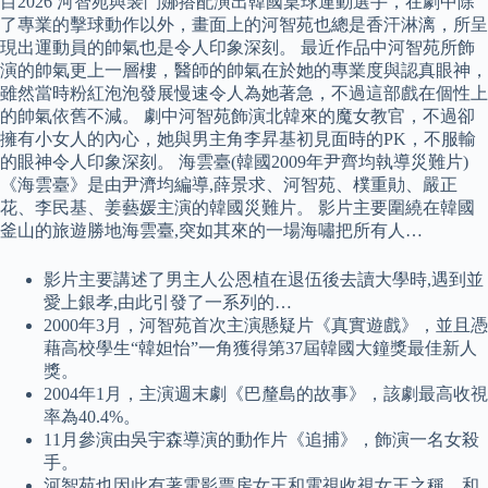
目2026 河智苑與裴鬥娜搭配演出韓國桌球運動選手，在劇中除
了專業的擊球動作以外，畫面上的河智苑也總是香汗淋漓，所呈
現出運動員的帥氣也是令人印象深刻。 最近作品中河智苑所飾
演的帥氣更上一層樓，醫師的帥氣在於她的專業度與認真眼神，
雖然當時粉紅泡泡發展慢速令人為她著急，不過這部戲在個性上
的帥氣依舊不減。 劇中河智苑飾演北韓來的魔女教官，不過卻
擁有小女人的內心，她與男主角李昇基初見面時的PK，不服輸
的眼神令人印象深刻。 海雲臺(韓國2009年尹齊均執導災難片)
《海雲臺》是由尹濟均編導,薛景求、河智苑、樸重勛、嚴正
花、李民基、姜藝媛主演的韓國災難片。 影片主要圍繞在韓國
釜山的旅遊勝地海雲臺,突如其來的一場海嘯把所有人…
影片主要講述了男主人公恩植在退伍後去讀大學時,遇到並
愛上銀孝,由此引發了一系列的…
2000年3月，河智苑首次主演懸疑片《真實遊戲》，並且憑
藉高校學生“韓妲怡”一角獲得第37屆韓國大鐘獎最佳新人
獎。
2004年1月，主演週末劇《巴釐島的故事》，該劇最高收視
率為40.4%。
11月參演由吳宇森導演的動作片《追捕》，飾演一名女殺
手。
河智苑也因此有著電影票房女王和電視收視女王之稱，和