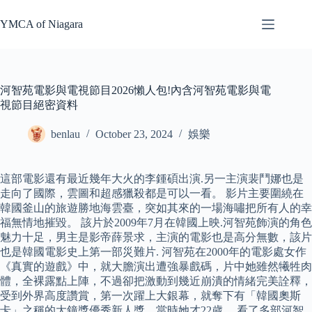
Skip
to
YMCA of Niagara
content
河智苑電影與電視節目2026懶人包!內含河智苑電影與電
視節目絕密資料
benlau
October 23, 2024
娛樂
這部電影還有最近幾年大火的李鍾碩出演.另一主演裴鬥娜也是
走向了國際，雲圖和超感獵殺都是可以一看。 影片主要圍繞在
韓國釜山的旅遊勝地海雲臺，突如其來的一場海嘯把所有人的幸
福無情地摧毀。 該片於2009年7月在韓國上映.河智苑飾演的角色
魅力十足，男主是影帝薛景求，主演的電影也是高分無數，該片
也是韓國電影史上第一部災難片. 河智苑在2000年的電影處女作
《真實的遊戲》中，就大膽演出遭強暴戲碼，片中她雖然犧牲肉
體，全裸露點上陣，不過卻把激動到幾近崩潰的情緒完美詮釋，
受到外界高度讚賞，第一次躍上大銀幕，就奪下有「韓國奧斯
卡」之稱的大鐘獎優秀新人獎，當時她才22歲。 看了多部河智