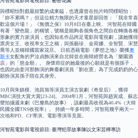
河智苑電影與電視節目: 祕密花園
與樸昭怡對戲最頻繁的成東鎰，也透露曾在拍片時問樸昭怡：
「妳不累嗎？」但這位精力無限的天才童星卻回答：「我非常喜
歡這個片場！」《無價之保》10月8日在臺上映。 河智苑在韓國
有著「變色龍」的稱號，號稱是能夠各個角色之間自在轉換各種
形象的實力派演員，也因知名作品跨足電影與電視劇，讓她獲得
票房女王、收視率女王之稱，與孫藝珍、金荷娜、全智賢、宋慧
喬等人並稱韓國當家花旦。 日前憑藉電影《夢想之地》榮獲
奧
斯卡
女配角的尹汝貞飾演來自北韓並在南韓經營名為「樂園酒
店」的「慈金順」。 身懷癌症的她最後的心願就是有個孫子，
也因此由姜河那飾演的舞臺劇演員「劉在憲」為了完成奶奶的心
願扮演其孫子陪在其身旁。
10月與朱鎮模、池昌旭等演員主演古裝劇《奇皇后》，獲得
MBC演技大賞大賞[23-24]。 2004年1月，河智苑與趙寅成、蘇志
燮拍攝週末劇《巴釐島的故事》，該劇最高收視為40.4%（大韓
民國全國TNS收視率）。 持續一年多時間，河智苑幾乎兩天一
次地和PD、CF導演、電影導演等見面。
河智苑電影與電視節目: 臺灣犯罪故事陳以文宋芸樺專訪