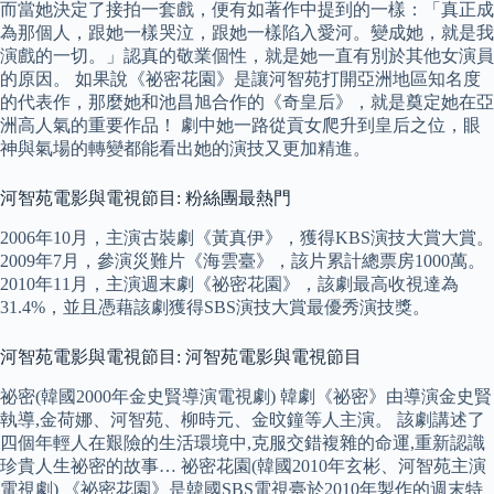
而當她決定了接拍一套戲，便有如著作中提到的一樣：「真正成
為那個人，跟她一樣哭泣，跟她一樣陷入愛河。變成她，就是我
演戲的一切。」認真的敬業個性，就是她一直有別於其他女演員
的原因。 如果說《祕密花園》是讓河智苑打開亞洲地區知名度
的代表作，那麼她和池昌旭合作的《奇皇后》，就是奠定她在亞
洲高人氣的重要作品！ 劇中她一路從貢女爬升到皇后之位，眼
神與氣場的轉變都能看出她的演技又更加精進。
河智苑電影與電視節目: 粉絲團最熱門
2006年10月，主演古裝劇《黃真伊》，獲得KBS演技大賞大賞。
2009年7月，參演災難片《海雲臺》，該片累計總票房1000萬。
2010年11月，主演週末劇《祕密花園》，該劇最高收視達為
31.4%，並且憑藉該劇獲得SBS演技大賞最優秀演技獎。
河智苑電影與電視節目: 河智苑電影與電視節目
祕密(韓國2000年金史賢導演電視劇) 韓劇《祕密》由導演金史賢
執導,金荷娜、河智苑、柳時元、金旼鐘等人主演。 該劇講述了
四個年輕人在艱險的生活環境中,克服交錯複雜的命運,重新認識
珍貴人生祕密的故事… 祕密花園(韓國2010年玄彬、河智苑主演
電視劇) 《祕密花園》是韓國SBS電視臺於2010年製作的週末特