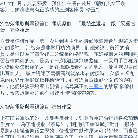
2014年1月，與姜藝媛、孫佳仁主演古裝片《朝鮮美女三劍
客》，飾演聰慧有正義感的三劍客隊長“珍玉”。
河智苑電影與電視節目: 電玩原創：「最後生還者」跟「惡靈古
堡」完全相反
不管是任何作品，第一次見到男主角的時候我總是會呈現陷入愛
河的眼神。 河智苑是非常用功的演員，對她來說，所謂的演
員，是可以為了電影裡三分鐘長的格鬥戲，花好幾個月的時間熟
習各種武術的人；是為了一次踢腿練到膝蓋痛，一天用千百種方
法鑽研要怎麼踢的人；是在攝影機看不見的地方，流著淚與自己
比賽的人。 該片講述了兩個高利貸業者在討債時，欠債人將九
歲的女兒作爲擔保抵押給他們，在被迫負責照顧小女孩的過程
中，他們與孩子培養出親情，成爲真正的
一家人
的故事.催淚佳
片，韓國這類影片還有和聲 七號房的禮物等。
河智苑電影與電視節目: 演出作品
正在忙著新戲的她，又要再展身手，究竟智苑是否特別喜歡拍動
作片？ 「為了電視劇《茶母》，我開始了練習武打動作，那時
是將武術融合舞蹈去學的，發現當中動作原來可以好靚，而自己
也可以打得很好看，於是便建立了自信去演，每次看到滿意的成