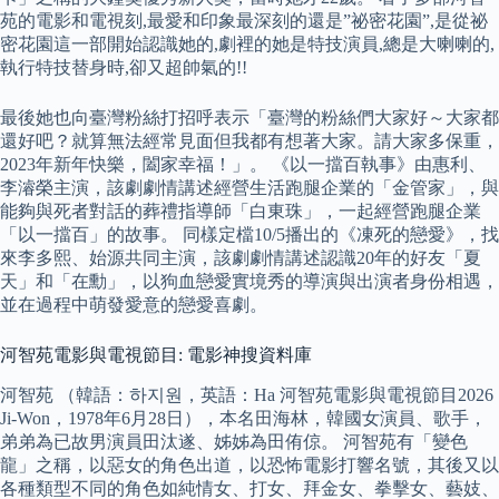
苑的電影和電視刻,最愛和印象最深刻的還是”祕密花園”,是從祕
密花園這一部開始認識她的,劇裡的她是特技演員,總是大喇喇的,
執行特技替身時,卻又超帥氣的!!
最後她也向臺灣粉絲打招呼表示「臺灣的粉絲們大家好～大家都
還好吧？就算無法經常見面但我都有想著大家。請大家多保重，
2023年新年快樂，闔家幸福！」。 《以一擋百執事》由惠利、
李濬榮主演，該劇劇情講述經營生活跑腿企業的「金管家」，與
能夠與死者對話的葬禮指導師「白東珠」，一起經營跑腿企業
「以一擋百」的故事。 同樣定檔10/5播出的《凍死的戀愛》，找
來李多熙、始源共同主演，該劇劇情講述認識20年的好友「夏
天」和「在勳」，以狗血戀愛實境秀的導演與出演者身份相遇，
並在過程中萌發愛意的戀愛喜劇。
河智苑電影與電視節目: 電影神搜資料庫
河智苑 （韓語：하지원，英語：Ha 河智苑電影與電視節目2026
Ji-Won，1978年6月28日），本名田海林，韓國女演員、歌手，
弟弟為已故男演員田汰遂、姊姊為田侑倞。 河智苑有「變色
龍」之稱，以惡女的角色出道，以恐怖電影打響名號，其後又以
各種類型不同的角色如純情女、打女、拜金女、拳擊女、藝妓、