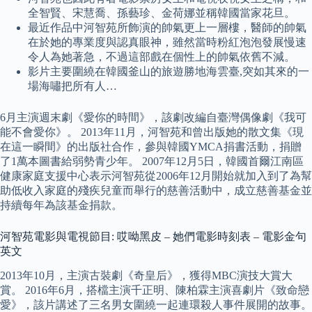
全智賢、宋慧喬、孫藝珍、金荷娜並稱韓國當家花旦。
最近作品中河智苑所飾演的帥氣更上一層樓，醫師的帥氣
在於她的專業度與認真眼神，雖然當時粉紅泡泡發展慢速
令人為她著急，不過這部戲在個性上的帥氣依舊不減。
影片主要圍繞在韓國釜山的旅遊勝地海雲臺,突如其來的一
場海嘯把所有人…
6月主演週末劇《愛你的時間》，該劇改編自臺灣偶像劇《我可
能不會愛你》。 2013年11月，河智苑和曾出版她的散文集《現
在這一瞬間》的出版社合作，參與韓國YMCA捐書活動，捐贈
了1萬本圖書給弱勢青少年。 2007年12月5日，韓國首爾江南區
健康家庭支援中心表示河智苑從2006年12月開始就加入到了為幫
助低收入家庭的殘疾兒童而舉行的慈善活動中，成立慈善基金並
持續每年為該基金捐款。
河智苑電影與電視節目: 哎呦黑皮 – 她們電影時刻表 – 電影金句
英文
2013年10月，主演古裝劇《奇皇后》，獲得MBC演技大賞大
賞。 2016年6月，搭檔主演千正明、陳柏霖主演喜劇片《致命戀
愛》，該片講述了三名男女圍繞一起連環殺人事件展開的故事。