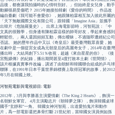
品後，都會讓我拍攝時的心情特別好。」但始終是女兒身，動手
動腳很易受傷吧？ 2015年她接拍韓劇《愛你的時間》，作品改
編自臺劇《我可能不會愛你》，她跟陳柏霖相互加入彼此所屬的
「天下無敵國際文化有限公司」跟韓國「Imagine Asia」並攜手
出韓片《危險羅曼史》。 出席上海電影節時，河智苑說：「中
文真的很難學，但身邊有陳柏霖這樣的帥哥好友，學起來會感到
輕鬆些。」兩人還因頻頻互動，傳出曖昧，不過隨即遭經紀公司
否認。 她的歷年作品中又以《奇皇后》最受臺灣觀眾喜愛，她
在劇中是一個從宮女成為元朝皇后的高麗奇女子，2014年在臺灣
播出時，大結局創下5.51％收視，超越《來自星星的你》、《後
宮甄嬛傳》的紀錄，播出期間甚至4度打敗本土劇《世間情》。
該片根據真實事件改編，講述了由朝鮮和韓國聯合組成的乒乓球
聯隊，在1991年日本千葉世界錦標賽上取得冠軍的故事，於2012
年5月在韓國上映。
河智苑電影與電視節目: 電影
2012年，3月與李勝基主演愛情劇《The King 2 Hearts》，飾演一
名朝鮮女軍官。 4月主演勵志片《朝韓夢之隊》，飾演韓國桌球
國手“玄靜和”一角。 韓國女神河智苑，出道愛拍鬼片和動作
片，爲一部電影還把鼻骨打斷 21世紀初，當韓國女演員例如孫