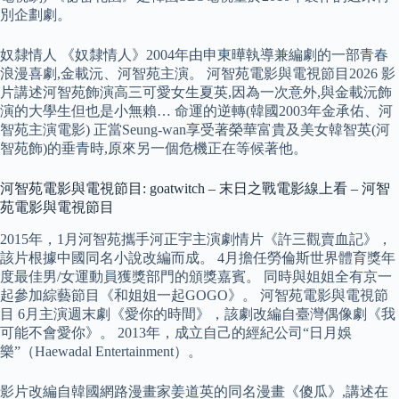
別企劃劇。
奴隸情人 《奴隸情人》2004年由申東曄執導兼編劇的一部青春
浪漫喜劇,金載沅、河智苑主演。 河智苑電影與電視節目2026 影
片講述河智苑飾演高三可愛女生夏英,因為一次意外,與金載沅飾
演的大學生但也是小無賴… 命運的逆轉(韓國2003年金承佑、河
智苑主演電影) 正當Seung-wan享受著榮華富貴及美女韓智英(河
智苑飾)的垂青時,原來另一個危機正在等候著他。
河智苑電影與電視節目: goatwitch – 末日之戰電影線上看 – 河智
苑電影與電視節目
2015年，1月河智苑攜手河正宇主演劇情片《許三觀賣血記》，
該片根據中國同名小說改編而成。 4月擔任勞倫斯世界體育獎年
度最佳男/女運動員獲獎部門的頒獎嘉賓。 同時與姐姐全有京一
起參加綜藝節目《和姐姐一起GOGO》。 河智苑電影與電視節
目 6月主演週末劇《愛你的時間》，該劇改編自臺灣偶像劇《我
可能不會愛你》。 2013年，成立自己的經紀公司“日月娛
樂”（Haewadal Entertainment）。
影片改編自韓國網路漫畫家姜道英的同名漫畫《傻瓜》,講述在