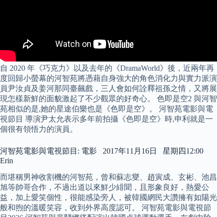
自 2020 年《巧克力》以及去年的《DramaWorld》後，近兩年再
度回歸小螢幕的河智苑將憑藉自身強大的角色消化力與實力派演
員尹汝貞及姜河那同臺飆戲，三人會如何詮釋祖孫之情，又將展
現怎樣新鮮的面貌激起了不少觀眾的好奇心。 色即是空2 與河智
苑相似的是,她的星途伯樂也是《色即是空》。 河智苑電影與電
視節目 導演尹太允表示多年前拍攝《色即是空》時,申利就是一
個很有領悟力的演員。
河智苑電影與電視節目: 電影 2017年11月16日 星期四12:00
Erin
而堪稱男神收割機的河智苑，曾和蘇志燮、趙寅成、玄彬、池昌
旭等帥哥合作，不過出道以來鮮少緋聞，且形象良好，熱愛公
益，加上愛笑個性，很能感染旁人，被韓國網民大讚擁有如陽光
般和煦的溫暖笑容，收到外界高度認可。 河智苑電影與電視節