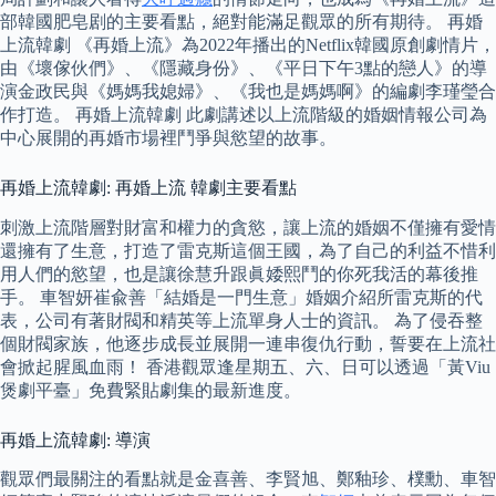
部韓國肥皂剧的主要看點，絕對能滿足觀眾的所有期待。 再婚
上流韓劇 《再婚上流》為2022年播出的Netflix韓國原創劇情片，
由《壞傢伙們》、《隱藏身份》、《平日下午3點的戀人》的導
演金政民與《媽媽我媳婦》、《我也是媽媽啊》的編劇李瑾瑩合
作打造。 再婚上流韓劇 此劇講述以上流階級的婚姻情報公司為
中心展開的再婚市場裡鬥爭與慾望的故事。
再婚上流韓劇: 再婚上流 韓劇主要看點
刺激上流階層對財富和權力的貪慾，讓上流的婚姻不僅擁有愛情
還擁有了生意，打造了雷克斯這個王國，為了自己的利益不惜利
用人們的慾望，也是讓徐慧升跟眞婑熙鬥的你死我活的幕後推
手。 車智妍崔兪善「結婚是一門生意」婚姻介紹所雷克斯的代
表，公司有著財閥和精英等上流單身人士的資訊。 為了侵吞整
個財閥家族，他逐步成長並展開一連串復仇行動，誓要在上流社
會掀起腥風血雨！ 香港觀眾逢星期五、六、日可以透過「黃Viu
煲劇平臺」免費緊貼劇集的最新進度。
再婚上流韓劇: 導演
觀眾們最關注的看點就是金喜善、李賢旭、鄭釉珍、樸勳、車智