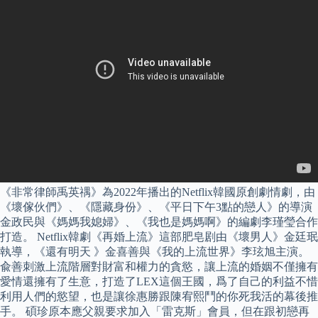
《非常律師禹英禑》為2022年播出的Netflix韓國原創劇情劇，由
《壞傢伙們》、《隱藏身份》、《平日下午3點的戀人》的導演
金政民與《媽媽我媳婦》、《我也是媽媽啊》的編劇李瑾瑩合作
打造。 Netflix韓劇《再婚上流》這部肥皂剧由《壞男人》金廷珉
執導，《還有明天 》金喜善與《我的上流世界》李玹旭主演。
兪善刺激上流階層對財富和權力的貪慾，讓上流的婚姻不僅擁有
愛情還擁有了生意，打造了LEX這個王國，爲了自己的利益不惜
利用人們的慾望，也是讓徐惠勝跟陳宥熙鬥的你死我活的幕後推
手。 碩珍原本應父親要求加入「雷克斯」會員，但在跟初戀再