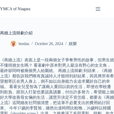
Skip
to
YMCA of Niagara
content
再婚上流韓劇介紹
benlau
October 26, 2024
娛樂
《再婚上流》表面上是一段兩個女子爭奪男性的故事，但男生就
不懂得挑女生嗎？ 看著劇中原本對男人最沒有野心的女主角，
最終卻同時被兩個男人給圍繞。 再婚上流韓劇 到頭來，《再婚
上流》都告訴我們唯有真誠待人才能得到好結果，與其將所有希
望都寄託在男人身上，倒不如以自身能力去追求屬於自己的幸
福。 看著女兒旻智為了讓兩人重回以前的生活，即便在學校遭
到欺負、跟別人打架也要認真讀書，付出許多努力，希望能上個
好大學改善母女倆的生活，讓慧升決定不管怎樣，都要去《再婚
上流》這間婚友社問個清楚，把這筆不必要支出的費用給討回
來。 今年37歲的李賢旭，雖然出道時間比較晚，26歲時以韓國
電影《shoulder screw》出道，之後參演了多部電影、韓劇，包含