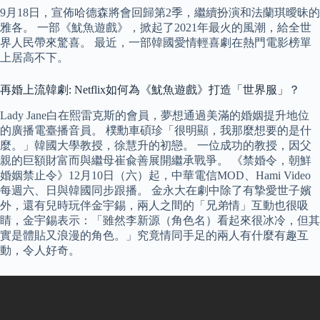
9月18日，宣佈哈德森將會回歸第2季，繼續扮演和法蘭琪曖昧的
雅各。 一部《魷魚遊戲》，掀起了2021年最火的風潮，給全世
界人民帶來驚喜。 最近，一部韓國愛情輕喜劇在熱門電影榜單
上居高不下。
再婚上流韓劇: Netflix如何為《魷魚遊戲》打造「世界服」？
Lady Jane白在熙雷克斯的會員，夢想通過美滿的婚姻提升地位
的廣播電臺播音員。 樸勳車碩珍「很明顯，我那麼想要的是什
麼。」韓國大學教授，徐慧升的初戀。 一位成功的教授，因父
親的巨額財富而與繼母崔兪善展開繼承戰爭。 《禁婚令，朝鮮
婚姻禁止令》12月10日（六）起，中華電信MOD、Hami Video
每週六、日與韓國同步跟播。 金永大在劇中除了有摯愛世子嬪
外，還有兒時玩伴金宇錫，兩人之間的「兄弟情」互動也很吸
睛，金宇錫表示：「雖然李新源（角色名）看起來很冰冷，但其
實是體貼又浪漫的角色。」究竟情同手足的兩人有什麼有趣互
動，令人好奇。