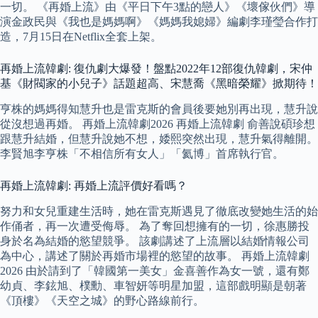
一切。 《再婚上流》由《平日下午3點的戀人》《壞傢伙們》導
演金政民與《我也是媽媽啊》《媽媽我媳婦》編劇李瑾瑩合作打
造，7月15日在Netflix全套上架。
再婚上流韓劇: 復仇劇大爆發！盤點2022年12部復仇韓劇，宋仲
基《財閥家的小兒子》話題超高、宋慧喬《黑暗榮耀》掀期待！
亨株的媽媽得知慧升也是雷克斯的會員後要她別再出現，慧升說
從沒想過再婚。 再婚上流韓劇2026 再婚上流韓劇 俞善說碩珍想
跟慧升結婚，但慧升說她不想，婑熙突然出現，慧升氣得離開。
李賢旭李亨株「不相信所有女人」「氦博」首席執行官。
再婚上流韓劇: 再婚上流評價好看嗎？
努力和女兒重建生活時，她在雷克斯遇見了徹底改變她生活的始
作俑者，再一次遭受侮辱。 為了奪回想擁有的一切，徐惠勝投
身於名為結婚的慾望競爭。 該劇講述了上流層以結婚情報公司
為中心，講述了關於再婚市場裡的慾望的故事。 再婚上流韓劇
2026 由於請到了「韓國第一美女」金喜善作為女一號，還有鄭
幼貞、李鉉旭、樸勳、車智妍等明星加盟，這部戲明顯是朝著
《頂樓》《天空之城》的野心路線前行。