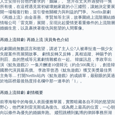
人士安排符合他們要求的「姻緣」。 慧升在丈夫外遇變得一無
所有後，在這裡遇見當初破壞她家庭的小三婑熙，讓她決定要展
開一場報復行動，並引發攸關權力與利益的鬥爭。 Netflix新劇
《再婚上流》由金喜善、李賢旭等主演，故事圍繞上流階層結婚
情報公司「雷克斯」展開，呈現比起愛情更看重條件的上流階層
婚姻生意，以及裹挾著復仇與慾望的人間羣像。
再婚上流韓劇: 再婚上流 演員角色介紹
此劇圍繞無數謊言和慾望，講述了主人公7人被牽扯進一個少女
失蹤案件而展開故事。 劇情反轉又反轉，真相追蹤、神賜予的
刑罰、血的懲戒等元素劇情雜糅在一起。 韓媒訊息，李政宰出
演《魷魚遊戲2》一集片酬達10億韓元（約合500萬元），創造韓
國曆代演員最高價。 李政宰曾憑《魷魚遊戲》獲艾美獎最佳男
主角等… 打開Netflix站內《魷魚遊戲》的成績單，最顯眼的莫過
於地區榜最後熱度排名欄中那一連串的「1」。
再婚上流韓劇: 劇情概要
前導海報中的每個人表面優雅華麗，實際暗藏各自不同的慾望與
野心，他們來到雷克斯或為復仇、或為爬上最高的位置，一心朝
向以條件為優先的婚姻奔跑。 婑熙跳槽到氦博的律師事務所湖