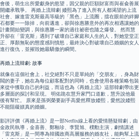
會後，萌生出所愛獻身的慾望，因父親的巨額財富而與崔兪善展
開繼承戰爭。 再婚上流韓劇 婑熙為了進入所有人都渴望的上流
社會、嫁進雷克斯最高等級的「黑色」上流圈，擋在眼前的絆腳
石都要一一除掉，向前邁進，卻與徐惠勝意外的再次相遇讓她的
計畫開始變調，與徐惠勝一家的過往祕密也隨之爆發。 然而慧
升卻在「雷克斯」遇到了破壞自己家庭和人生的人，對她堂堂正
正、厚顏無恥的態度感到憤怒，最終決心對破壞自己婚姻的女人
進行復仇，並摧毀她最驕傲的瞬間。
再婚上流韓劇: 故事
就像在這個社會上，社交絕對不只是單純的「交朋友」，身為財
閥的妻子，她在為每位顧客配對的同時，也會使用各種策略包裝
來從中獲取自己的利益，而這也為《再婚上流》這部韓劇帶出更
多層面的探討和呈現。 明佑跪在慧升家門口道歉，慧升說他最
後有幫忙。 原來是孫弼榮要副手高愛然釋放婑熙，愛然說婑熙
不能阻礙媄真的婚姻。
影評評價《再婚上流》是一部Netflix線上看的愛情懸疑韓劇，由
金政民執導，金喜善、鄭釉珍、李賢旭、樸勳主演，劇情講述
「雷克斯」是一間專為韓國政商高層服務的婚友社，能夠幫上流