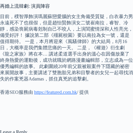
再婚上流韓劇: 演員陣容
目前，樸智厚飾演瑪麗蘇戀愛腦的女主角備受質疑，白衣暴力男
永遠死不了也很假，但是趙怡賢飾演女二號崔南拉，睿智、冷
靜，感染喪屍病毒剋制自己不咬人，上演閨蜜情深和人性亮光，
備受好評！ 據說第二部《殭屍校園》要以南拉為女一號，還是
值得期待。 一是，本月將迎來《風騷律師》的大結局，8月16
日，大概率是我們集體悲痛的一天。 二是，《權遊》衍生劇
《龍之家族》將在本… 講述柔道選手出身的溫心在因傷放棄了
終身熱愛的運動後，成功就職於網路漫畫編輯部，立志成為一位
優秀編輯的故事。 此劇圍繞20年前父親被殺案件下隱藏的祕密
來展開故事，主要講述了雙胞胎兄弟和目擊者的女兒一起尋找消
失的作案兇器Adamas，抓住真兇的追擊劇。
香港SEO服務由
https://featured.com.
hk
/ 提供
Leave a Reply