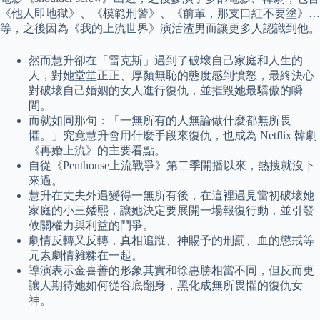
《他人即地獄》、《模範刑警》、《前輩，那支口紅不要塗》…
等，之後因為《我的上流世界》演活渣男而讓更多人認識到他。
然而慧升卻在「雷克斯」遇到了破壞自己家庭和人生的
人，對她堂堂正正、厚顏無恥的態度感到憤怒，最終決心
對破壞自己婚姻的女人進行復仇，並摧毀她最驕傲的瞬
間。
而就如同那句：「一無所有的人無論做什麼都無所畏
懼。」究竟慧升會用什麼手段來復仇，也成為 Netflix 韓劇
《再婚上流》的主要看點。
自從《Penthouse上流戰爭》第二季開播以來，熱搜就沒下
來過。
慧升在丈夫外遇變得一無所有後，在這裡遇見當初破壞她
家庭的小三婑熙，讓她決定要展開一場報復行動，並引發
攸關權力與利益的鬥爭。
劇情反轉又反轉，真相追蹤、神賜予的刑罰、血的懲戒等
元素劇情雜糅在一起。
導演表示金喜善的形象其實和徐惠勝相當不同，但反而更
讓人期待她如何從谷底翻身，黑化成無所畏懼的復仇女
神。