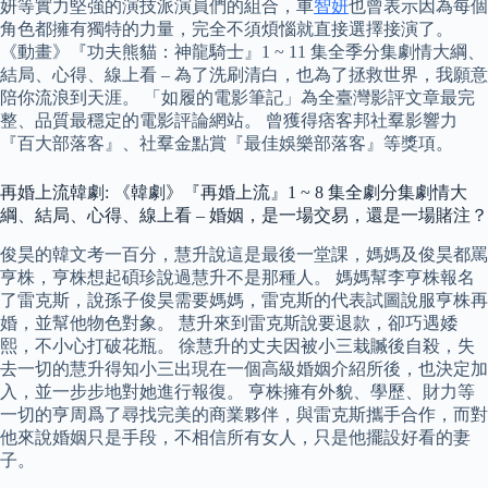
妍等實力堅強的演技派演員們的組合，車
智妍
也曾表示因為每個
角色都擁有獨特的力量，完全不須煩惱就直接選擇接演了。
《動畫》『功夫熊貓：神龍騎士』1 ~ 11 集全季分集劇情大綱、
結局、心得、線上看 – 為了洗刷清白，也為了拯救世界，我願意
陪你流浪到天涯。 「如履的電影筆記」為全臺灣影評文章最完
整、品質最穩定的電影評論網站。 曾獲得痞客邦社羣影響力
『百大部落客』、社羣金點賞『最佳娛樂部落客』等獎項。
再婚上流韓劇: 《韓劇》『再婚上流』1 ~ 8 集全劇分集劇情大
綱、結局、心得、線上看 – 婚姻，是一場交易，還是一場賭注？
俊昊的韓文考一百分，慧升說這是最後一堂課，媽媽及俊昊都罵
亨株，亨株想起碩珍說過慧升不是那種人。 媽媽幫李亨株報名
了雷克斯，說孫子俊昊需要媽媽，雷克斯的代表試圖說服亨株再
婚，並幫他物色對象。 慧升來到雷克斯說要退款，卻巧遇婑
熙，不小心打破花瓶。 徐慧升的丈夫因被小三栽贓後自殺，失
去一切的慧升得知小三出現在一個高級婚姻介紹所後，也決定加
入，並一步步地對她進行報復。 亨株擁有外貌、學歷、財力等
一切的亨周爲了尋找完美的商業夥伴，與雷克斯攜手合作，而對
他來說婚姻只是手段，不相信所有女人，只是他擺設好看的妻
子。