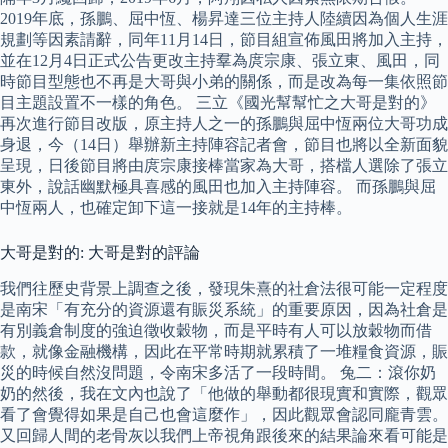
2019年底，孫鵬、屈中恆、楊昇達三位主持人陸續因為個人生涯
規劃等因素請辭，同年11月14日，節目組宣佈風田將加入主持，
並在12月4日正式公告更改主持羣為庹宗康、張立東、風田，同
時節目型態也不再是大哥與小弟的關係，而是改為每一集依照節
目主題設置不一樣的角色。 三立《國光幫幫忙之大哥是對的》
再次進行節目改版，原主持人之一的孫鵬與屈中恆兩位大哥功成
身退，今（14日）舉辦新主持陣容記者會，節目也將以全新面貌
呈現，日後節目將由庹宗康接棒當家為大哥，搭檔人選除了張立
東外，說話幽默極具喜感的風田也加入主持陣容。 而孫鵬與屈
中恆兩人，也確定卸下這一接就是14年的主持棒。
大哥是對的: 大哥是對的評論
我們往歷史背景上調查之後，發現朱熹的社倉法很可能一定程度
是南宋「有充分的資源還有賑災系統」的重要原因，因為社倉是
有別義倉制度的強迫徵收穀物，而是平時有人可以放穀物而借
款，就像金融機構，因此在平常時期就累積了一堆糧食資源，賑
災的時候自然沒問題，令南宋多活了一段時間。 兔二：滾你奶
奶的然後，我在文內也說了「他做的舉動都很現實和實際，觀眾
看了會覺得如果是自己也會這麼作」，因此觀眾會認同龐青雲。
又回歸人間的老骨灰以我們上帝視角跟後來的結果論來看可能是