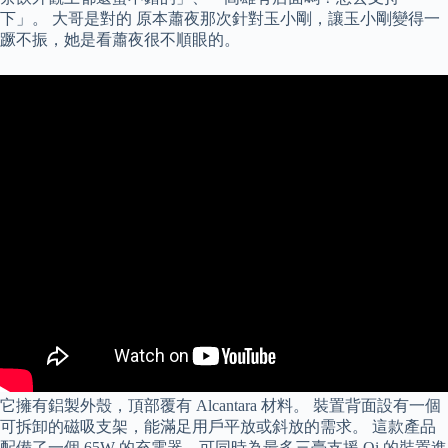
下」。 大哥是對的 原本蕭夜那次針對玉小剛，讓玉小剛變得一
蹶不振，她是看蕭夜很不順眼的。
它擁有鋁製外殼，頂部覆有 Alcantara 材料。 裝置背面設有一個
可拆卸的磁吸支架，能滿足用戶平放或斜放的需求。 這款產品
配備了一個 65W 的充電器，可同時為最多三臺支援 Qi 的裝置進