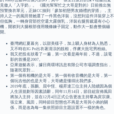
見傲人「入字奶」。 《國光幫幫忙之大哥是對的》日前推出無
預警換衣單元，正妹CC抽到「參加初戀男友婚禮的穿搭」，主
持人之一的風田替她選了一件黑色洋裝，沒想到這件洋裝穿上不
但低胸，一轉身背部挖空還大露側乳，洋裝右腿剪裁還有小心
機，開衩到大腿根部僅用幾條鍊子固定，動作大一點會整個繃
開。
臺灣網紅夏暮光，以甜美樣子，加上驕人身材為人熟悉，
又不時在IG Po出衣著清涼的靚相，俘虜大批宅男粉絲。
我又把投名狀看了一遍，第一次看是兩年前，不過，該電
影的首播是2007。
亞果遊艇表示，據日商環球訊息有限公司市場調查指出，
隨著民眾對…
第一個有相機的是大哥，第一個有收音機的是大哥，第一
個玩吉他的也是大哥，大哥總是懂得比我們多。
2019年底，孫鵬、屈中恆、楊昇達三位主持人陸續因為個
人生涯規劃等因素請辭，同年11月14日，節目組宣佈風田
將加入主持，並在12月4日正式公告更改主持羣為庹宗康、
張立東、風田，同時節目型態也不再是大哥與小弟的關
係，而是改為每一集依照節目主題設置不一樣的角色。