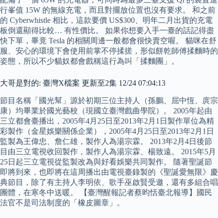
行峯值 15W 的無線充電，而且對擺放位置也沒有要求。 和之前
的 Cyberwhistle 相比，這款要價 US$300、明年二月出貨的充電
板倒還顯得比較… 有性價比。 如果你想要入手一臺的話記得盡
快下單，畢竟 Tesla 的相關周邊一般都會很快賣空喔。 貓咪在舒
服、安心的環境下會使用前掌不停揉搓，形似餅乾師傅揉麵時的
姿態，所以不少貓奴都會戲稱這行為叫「揉麵團」。
大哥是對的: 臺灣X檔案 更新至2集 12/24 07:04:13
節目名稱「國光幫」源於初期三位主持人（孫鵬、屈中恆、庹宗
康）均畢業於國光藝校（現國立臺灣戲曲學院）。 2005年起由
三立都會臺播出，2005年4月25日至2013年2月1日製作單位為精
彩製作（金星娛樂關係企業），2005年4月25日至2013年2月1日
監製為王偉忠、詹仁雄，製作人為湯宗霖。 2013年2月4日後節
目由三立電視收回製作，製作人為湯宗霖、楊致遠。 2015年5月
25日起三立電視從監製改為與好看娛樂共同製作。 隨著聖誕節
即將到來，也即將在這周播出由電視臺錄製的《聖誕愛無限》慶
典節目，除了有主持人李明依、歌手巫啟賢受邀，還有多組合唱
團體，在寒冬中送暖。 【臺灣醒報記者蔡昀恬臺北報導】國民
法官不是司法制度的「橡皮圖章」。