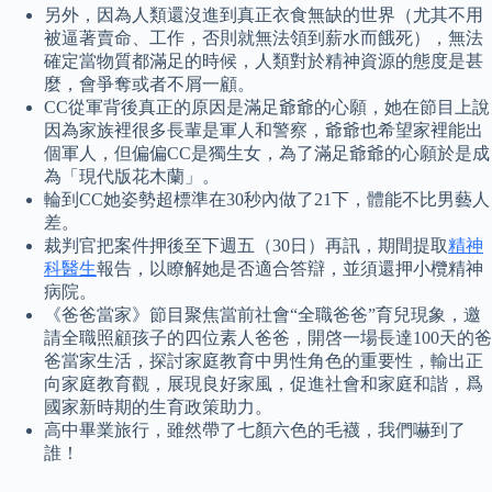
另外，因為人類還沒進到真正衣食無缺的世界（尤其不用
被逼著賣命、工作，否則就無法領到薪水而餓死），無法
確定當物質都滿足的時候，人類對於精神資源的態度是甚
麼，會爭奪或者不屑一顧。
CC從軍背後真正的原因是滿足爺爺的心願，她在節目上說
因為家族裡很多長輩是軍人和警察，爺爺也希望家裡能出
個軍人，但偏偏CC是獨生女，為了滿足爺爺的心願於是成
為「現代版花木蘭」。
輪到CC她姿勢超標準在30秒內做了21下，體能不比男藝人
差。
裁判官把案件押後至下週五（30日）再訊，期間提取
精神
科醫生
報告，以瞭解她是否適合答辯，並須還押小欖精神
病院。
《爸爸當家》節目聚焦當前社會“全職爸爸”育兒現象，邀
請全職照顧孩子的四位素人爸爸，開啓一場長達100天的爸
爸當家生活，探討家庭教育中男性角色的重要性，輸出正
向家庭教育觀，展現良好家風，促進社會和家庭和諧，爲
國家新時期的生育政策助力。
高中畢業旅行，雖然帶了七顏六色的毛襪，我們嚇到了
誰！