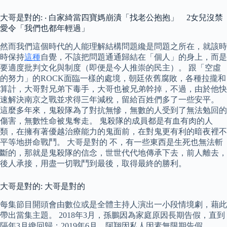
大哥是對的: ‧ 白家綺當四寶媽崩潰「找老公抱抱」 2女兒沒禁
愛令「我們也都年輕過」
然而我們這個時代的人能理解結構問題纔是問題之所在，就該時
時保持
這種
自覺，不該把問題通通歸結在「個人」的身上，而是
要適度批判文化與制度（即便是今人推崇的民主）。 跟「空虛
的努力」的ROCK面臨一樣的處境，朝廷依舊腐敗，各種拉攏和
算計，大哥對兄弟下毒手，大哥也被兄弟幹掉，不過，由於他快
速解決南京之戰並求得三年減稅，留給百姓們多了一些安平。
這麼多年來，鬼殺隊為了對抗無慘，無數的人受到了無法勉回的
傷害，無數性命被鬼奪走。 鬼殺隊的成員都是有血有肉的人
類，在擁有著優越治療能力的鬼面前，在對鬼更有利的暗夜裡不
平等地拼命戰鬥。 大哥是對的 不，有一些東西是生死也無法斬
斷的，那就是鬼殺隊的信念，世世代代地傳承下去，前人離去，
後人承接，用盡一切戰鬥到最後，取得最終的勝利。
大哥是對的: 大哥是對的
每集節目開頭會由數位或是全體主持人演出一小段情境劇，藉此
帶出當集主題。 2018年3月，孫鵬因為家庭原因長期告假，直到
隔年3月纔回歸；2019年6月，阿翔因私人因素無限期告假。