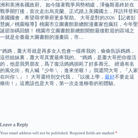
洲和美洲各國政府。 如今隨著戰爭局勢稍緩，澤倫斯基終於在
戰爭開打後，首次走出烏克蘭、正式踏上美國國土，拜訪拜登和
美國國會，希望尋求華府更多幫助。 大哥是對的2026 【記者彭
慧婉／桃園報導】桃園市立圖書館新總館漫畫家也瘋狂，今年聖
誕節加碼回饋！ 桃園市立圖書館新總館開館最後歡迎的區域之
一就是全臺最大圖書館的漫畫區，市…
“媽媽，蕭大哥就是再多女人也會一樣疼我的，偷偷告訴媽媽，
這些姐妹裏，蕭大哥其實最疼我的。 “媽媽，是蕭大哥把你復活
的，他是我男朋友，爲了復活媽媽損耗了好多壽元。 經過有名
的風化街，有人喊『少年ㄟ，進來坐喔！』我還問大哥，『人家
在叫你ㄟ』！ 大哥還特別交代我，『以後上學，
最好
不要走這
條街！』這應該也是大哥，第一次走進柳巷的初體驗。
Leave a Reply
Your email address will not be published.
Required fields are marked
*