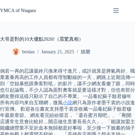
Skip
to
YMCA of Niagara
content
大哥是對的10大優點2026!（震驚真相）
benlau
January 21, 2025
娛樂
倘若一再的忍讓最終只換來得寸進尺，或許就算是脾氣再好、職
業素養再高的工作人員都有理智斷線的一天，網路上近期流傳一
則「空姐暴怒跟乘客對吼」的影片，讓不少網友看傻了眼，同時
也引起論戰，不少人認為面對奧客就是要這樣才對，但也有部分
網友覺得這樣只顯示了自己的不專業。 一品毒妃蘇子餘君穆年
所有內容均來自互聯網，微風
小說
網只為原作者墨千裳的小說進
行宣傳。 歡迎各位書友支持墨千裳並收藏一品毒妃蘇子餘君穆
年最新章節。 網友看完紛紛留言，「還在蜜月期吧」、「剛開
店通常生意會比較好…開店做生意要長長久久」、「能讓加盟主
能繼續營業不至於血本無歸都是好事啦，至少搜一下臉書的鴿子
茶飲外觀上都還蠻不錯的」、「高雄有店面嗎？想去支持一