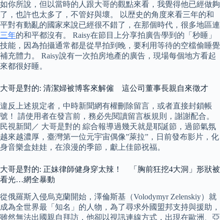
如你所說，但以當時的人跟大哥的觀點來看，我覺得他已經做夠
了，也許也太多了，不管好與壞。 以歴史的角度來看三年的和
平對有動亂的國家來說已經很不錯了，在那個時代，很多地區連
三年
的和平都沒有。 Raisy在節目上分享拍廣告學到的「秒睡」
技能，因為拍攝通常都是從早拍到晚，要利用等待的空檔偷睡覺
補充體力。 Raisy說有一次拍房地產的廣告，現場每個地方看起
來都很好睡。
大哥是對的: 清潔婦被博客來解僱 這公司董事長親自來徵才
違反上述規定者，中時新聞網有權刪除留言，或者直接封鎖帳
號！ 請使用者在發言前，務必先閱讀留言板規則，謝謝配合。
民視新聞／ 大哥是對的 綜合報導過幾天就是耶誕節，過節氣氛
越來越濃厚，臺灣第一位元宇宙偶像”萊拉”，日前發布影片，化
身音樂盒娃娃，在浪漫的季節，獻上佳節祝福。
大哥是對的: 正妹律師健身穿太辣！ 「胸前狂挖4大洞」形狀被
看光…網全暴動
從俄羅斯入侵烏克蘭開始，澤倫斯基（Volodymyr Zelenskiy）就
成為全世界最「知名」的人物，為了尋求外國盟邦支持與援助，
雖然無法出國親自拜訪，他卻以視訊連線方式，出現在歐洲、亞