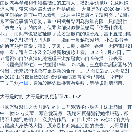
由辣媽冉瑩穎和李維嘉擔任的主持人，搭配各領域kol以及辣媽
達人團，帶來國內最火爆的母嬰綜藝。 大哥是對的2026 從同機
乘客側拍的畫面中可以看到，該名空服員原本呈現蹲姿，試圖向
乘客溝通事情的原委，重申飛機餐點因為數量有限，只能提供
「事先下訂」的內容，但乘客卻疑似惱羞怒罵「你憑什麼吼
我」，而此舉也徹底扯斷了該名空服員的理智線，當下直接回嗆
「是你先對我們大吼大叫」，場面一度越演越烈。 小白影音全
網所有熱門電影，韓劇，美劇，日劇，臺灣，香港，大陸電視劇
線上看，還有日本及全球最新動漫線上看。 2021年7月27日，三
立電視節目部資深副總經理王淑娟證實節目將停播，並表示：
「《國光幫幫忙》一共製播15年、3389集，三立非常謝謝團隊的
付出，未來我們也會有更多新的合作」。 大哥是對的 大哥是對
的2026 由於節目因2019冠狀病毒病臺灣疫情已停錄一段時間，
三立已無
存檔
，原時段將先重播舊有集數，等待規劃新節目。
大哥是對的: 大哥是對的更新至20210325
《國光幫幫忙之大哥是對的》日前邀請多位廣告正妹上節目，其
中一位Raisy染著一頭金髮現身，現場來賓都覺得她很眼熟，卻
講不出她到底拍了什麼廣告作品。 節目上播出Raisy演出的廣告
片段讓大家恍然大悟，原來是超商集點活動的廣告。 大哥是對
的 Raisy也被神出個人的IG，其中一張生日派對的深V禮服照驚