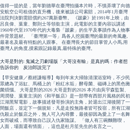
值得一提的是，當年劉德華在臺灣拍攝本片時，不慎弄壞了向德
安航空公司租借的直升機，後來被該公司索賠，2014年1月臺灣
法院判決劉需賠償約267萬新臺幣。 《跛豪》於1991年上映，由
呂良偉、葉童、鄭則士等領銜主演，此電影的主要內容以講述
1960年代至1970年代的大毒梟「跛豪」的生平及事蹟作為人物事
件背景題材。 「臺灣第一等」爲各人挖掘臺灣的最新的奇風趣,
最著名及最有特點的人跟事。 在臺灣長大的節目掌管人小馬,用
臺灣人的角度,摸索跟記錄最真,最特殊的臺灣。
大哥是對的: 鬼滅之刃劇場版「大哥沒有輸」是真的嗎：作者想
告訴你的 炭治郎說完了
【早安健康／蔡經謙報導】每到年末大掃除清潔浴室時，不少民
眾總為了浴缸、馬桶上的「粉紅水垢」酵母菌、磁磚上的黑色黴
菌煩惱。 大哥是對的2026 大哥是對的2026 本片由吳宇森監製、
周潤發、葉童主演的《和平飯店》是一部帶有西部片風格的民初
江湖黑幫電影，故事描述發哥扮演的主角，於退出江湖後開了一
間飯店，並定下一個規矩：凡是走投無路者皆可投宿，所有江湖
仇殺止於飯店之外，無人可入內尋釁，最後卻因為愛上了一名舞
女而破戒，而導致自己誤入仇家陰謀。 「做人有三碗麵難喫，
人面，場面還有情面」，這也是杜月笙先生的名言之一。